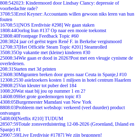
8
08:54
2023: Kindermoord door Lindsay Clancy: depressie of
voorbedachte rade?
37
08:53
Errol Keyner: Accountants willen gewoon niks leren van hun
fouten
167
08:51
[NOS Eredivisie #298] We gaan staken
18
08:44
Oorlog Iran #137 Op naar een mooie toekomst
238
08:40
Frontpage Feedback Topic #60
2
08:38
24 jaar cel geëist tegen René F. in Berkelse vergismoord
127
08:37
[Het Officiële Steam Topic #201] Steamrolled
35
08:35
Op vakantie met (kleine) kinderen #30
250
08:34
Wie gaan er dood in 2026?Post met een vleugje cynisme de
overledenen.
2
08:31
Starten met 3d printen
236
08:30
Migranten breken door grens naar Ceuta in Spanje,l #10
123
08:25
30 asielzoekers kosten 1 miljoen in hotel centrum Haarlem
298
08:25
Van kleuter tot puber deel 184
10
08:20
Wat staat bij jou op nummer 1 en 2?
146
08:09
Het grote goedemorgen topic #3
43
08:05
Burgemeester Mamdani van New York
88
08:03
Probleem met webshop: verkeerd (veel duurder) product
ontvangen
54
08:00
[Netflix #210] TUDUM
285
07:59
Totale zonsverduistering 12-08-2026 (Groenland, IJsland en
Spanje) #1
299
07:59
[Live Eredivisie #1787] We zijn begonnen!