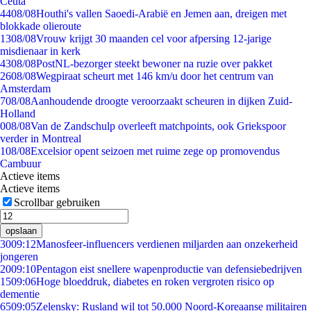
Ceuta
44
08/08
Houthi's vallen Saoedi-Arabië en Jemen aan, dreigen met
blokkade olieroute
13
08/08
Vrouw krijgt 30 maanden cel voor afpersing 12-jarige
misdienaar in kerk
43
08/08
PostNL-bezorger steekt bewoner na ruzie over pakket
26
08/08
Wegpiraat scheurt met 146 km/u door het centrum van
Amsterdam
7
08/08
Aanhoudende droogte veroorzaakt scheuren in dijken Zuid-
Holland
0
08/08
Van de Zandschulp overleeft matchpoints, ook Griekspoor
verder in Montreal
1
08/08
Excelsior opent seizoen met ruime zege op promovendus
Cambuur
Actieve items
Actieve items
Scrollbar gebruiken
opslaan
30
09:12
Manosfeer-influencers verdienen miljarden aan onzekerheid
jongeren
20
09:10
Pentagon eist snellere wapenproductie van defensiebedrijven
15
09:06
Hoge bloeddruk, diabetes en roken vergroten risico op
dementie
65
09:05
Zelensky: Rusland wil tot 50.000 Noord-Koreaanse militairen