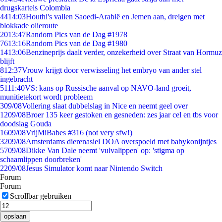
drugskartels Colombia
44
14:03
Houthi's vallen Saoedi-Arabië en Jemen aan, dreigen met
blokkade olieroute
20
13:47
Random Pics van de Dag #1978
76
13:16
Random Pics van de Dag #1980
14
13:06
Benzineprijs daalt verder, onzekerheid over Straat van Hormuz
blijft
8
12:37
Vrouw krijgt door verwisseling het embryo van ander stel
ingebracht
51
11:40
VS: kans op Russische aanval op NAVO-land groeit,
munitietekort wordt probleem
3
09/08
Vollering slaat dubbelslag in Nice en neemt geel over
12
09/08
Broer 135 keer gestoken en gesneden: zes jaar cel en tbs voor
doodslag Gouda
16
09/08
VrijMiBabes #316 (not very sfw!)
32
09/08
Amsterdams dierenasiel DOA overspoeld met babykonijntjes
57
09/08
Dikke Van Dale neemt 'vulvalippen' op: 'stigma op
schaamlippen doorbreken'
22
09/08
Jesus Simulator komt naar Nintendo Switch
Forum
Forum
Scrollbar gebruiken
opslaan