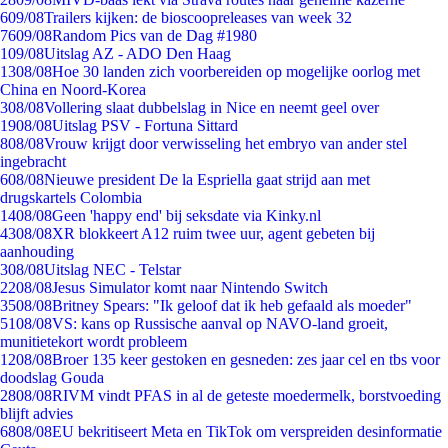
6
09/08
Trailers kijken: de bioscoopreleases van week 32
76
09/08
Random Pics van de Dag #1980
1
09/08
Uitslag AZ - ADO Den Haag
13
08/08
Hoe 30 landen zich voorbereiden op mogelijke oorlog met
China en Noord-Korea
3
08/08
Vollering slaat dubbelslag in Nice en neemt geel over
19
08/08
Uitslag PSV - Fortuna Sittard
8
08/08
Vrouw krijgt door verwisseling het embryo van ander stel
ingebracht
6
08/08
Nieuwe president De la Espriella gaat strijd aan met
drugskartels Colombia
14
08/08
Geen 'happy end' bij seksdate via Kinky.nl
43
08/08
XR blokkeert A12 ruim twee uur, agent gebeten bij
aanhouding
3
08/08
Uitslag NEC - Telstar
22
08/08
Jesus Simulator komt naar Nintendo Switch
35
08/08
Britney Spears: "Ik geloof dat ik heb gefaald als moeder"
51
08/08
VS: kans op Russische aanval op NAVO-land groeit,
munitietekort wordt probleem
12
08/08
Broer 135 keer gestoken en gesneden: zes jaar cel en tbs voor
doodslag Gouda
28
08/08
RIVM vindt PFAS in al de geteste moedermelk, borstvoeding
blijft advies
68
08/08
EU bekritiseert Meta en TikTok om verspreiden desinformatie