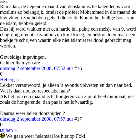
quote:
Ramadan, de negende maand van de islamitische kalender, is voor
moslims zo belangrijk, omdat de profeet Mohammed in die maand de
ingevingen zou hebben gehad die tot de Koran, het heilige boek van
de islam, hebben geleid.
Dus hij werd wakker met een harde lul, pakte een meisje van 9, werd
chagrijnig omdat ie zand in zijn kont kreeg, en besloot toen maar een
boekje te schrijven waarin elke niet-islamiet ter dood gebracht mag
worden.
Geweldige ingevingen.
Calmer than you are
dinsdag 2 september 2008, 07:52 uur
#16
0
Heberg
Lekker verantwoord, je alleen 's-avonds volvreten en dan naar bed.
Wat is daar nou zo respectabel aan?
Als het nou een maand echt hongeren zou zijn of heel minimaal, net
zoals de hongerende, dan pas is het lofwaardig.
Daarna weer kelen doorsnijden ?
dinsdag 2 september 2008, 07:57 uur
#17
0
tsijben
We gaan weer helemaal los hier op Fok!