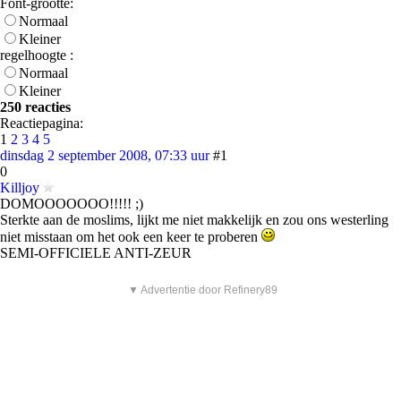
Font-grootte:
Normaal
Kleiner
regelhoogte :
Normaal
Kleiner
250 reacties
Reactiepagina:
1
2
3
4
5
dinsdag 2 september 2008, 07:33 uur
#1
0
Killjoy
DOMOOOOOOO!!!!! ;)
Sterkte aan de moslims, lijkt me niet makkelijk en zou ons westerling
niet misstaan om het ook een keer te proberen
SEMI-OFFICIELE ANTI-ZEUR
▼ Advertentie door Refinery89