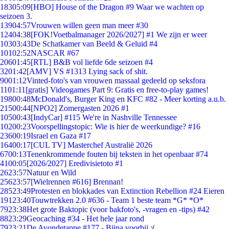
183
05:09
[HBO] House of the Dragon #9 Waar we wachten op
seizoen 3.
139
04:57
Vrouwen willen geen man meer #30
124
04:38
[FOK!Voetbalmanager 2026/2027] #1 We zijn er weer
103
03:43
De Schatkamer van Beeld & Geluid #4
101
02:52
NASCAR #67
206
01:45
[RTL] B&B vol liefde 6de seizoen #4
32
01:42
[AMV] VS #1313 Lying sack of shit.
90
01:12
Vinted-foto's van vrouwen massaal gedeeld op seksfora
11
01:11
[gratis] Videogames Part 9: Gratis en free-to-play games!
198
00:48
McDonald's, Burger King en KFC #82 - Meer korting a.u.b.
215
00:44
[NPO2] Zomergasten 2026 #1
105
00:43
[IndyCar] #115 We're in Nashville Tennessee
102
00:23
Voorspellingstopic: Wie is hier de weerkundige? #16
236
00:19
Israel en Gaza #17
164
00:17
[CUL TV] Masterchef Australië 2026
67
00:13
Tenenkrommende fouten bij teksten in het openbaar #74
41
00:05
[2026/2027] Eredivisietoto #1
26
23:57
Natuur en Wild
256
23:57
[Wielrennen #616] Brennan!
285
23:49
Protesten en blokkades van Extinction Rebellion #24 Eieren
191
23:40
Touwtrekken 2.0 #636 - Team 1 beste team *G* *O*
79
23:38
Het grote Baktopic (voor bakfoto's, -vragen en -tips) #42
88
23:29
Geocaching #34 - Het hele jaar rond
79
23:21
De Avondetappe #177 - Bijna voorbij :(