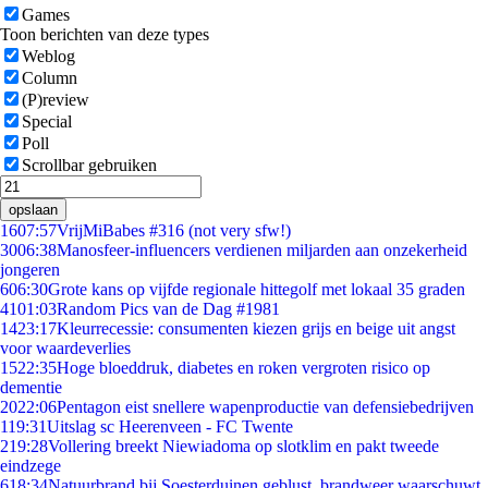
Games
Toon berichten van deze types
Weblog
Column
(P)review
Special
Poll
Scrollbar gebruiken
opslaan
16
07:57
VrijMiBabes #316 (not very sfw!)
30
06:38
Manosfeer-influencers verdienen miljarden aan onzekerheid
jongeren
6
06:30
Grote kans op vijfde regionale hittegolf met lokaal 35 graden
41
01:03
Random Pics van de Dag #1981
14
23:17
Kleurrecessie: consumenten kiezen grijs en beige uit angst
voor waardeverlies
15
22:35
Hoge bloeddruk, diabetes en roken vergroten risico op
dementie
20
22:06
Pentagon eist snellere wapenproductie van defensiebedrijven
1
19:31
Uitslag sc Heerenveen - FC Twente
2
19:28
Vollering breekt Niewiadoma op slotklim en pakt tweede
eindzege
6
18:34
Natuurbrand bij Soesterduinen geblust, brandweer waarschuwt