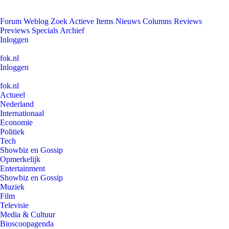
Forum
Weblog
Zoek
Actieve Items
Nieuws
Columns
Reviews
Previews
Specials
Archief
Inloggen
fok.nl
Inloggen
fok.nl
Actueel
Nederland
Internationaal
Economie
Politiek
Tech
Showbiz en Gossip
Opmerkelijk
Entertainment
Showbiz en Gossip
Muziek
Film
Televisie
Media & Cultuur
Bioscoopagenda