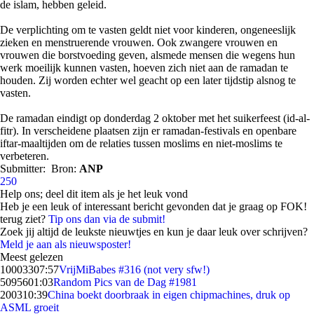
de islam, hebben geleid.
De verplichting om te vasten geldt niet voor kinderen, ongeneeslijk
zieken en menstruerende vrouwen. Ook zwangere vrouwen en
vrouwen die borstvoeding geven, alsmede mensen die wegens hun
werk moeilijk kunnen vasten, hoeven zich niet aan de ramadan te
houden. Zij worden echter wel geacht op een later tijdstip alsnog te
vasten.
De ramadan eindigt op donderdag 2 oktober met het suikerfeest (id-al-
fitr). In verscheidene plaatsen zijn er ramadan-festivals en openbare
iftar-maaltijden om de relaties tussen moslims en niet-moslims te
verbeteren.
Submitter:
Bron:
ANP
250
Help ons; deel dit item als je het leuk vond
Heb je een leuk of interessant bericht gevonden dat je graag op FOK!
terug ziet?
Tip ons dan via de submit!
Zoek jij altijd de leukste nieuwtjes en kun je daar leuk over schrijven?
Meld je aan als nieuwsposter!
Meest gelezen
100033
07:57
VrijMiBabes #316 (not very sfw!)
50956
01:03
Random Pics van de Dag #1981
2003
10:39
China boekt doorbraak in eigen chipmachines, druk op
ASML groeit