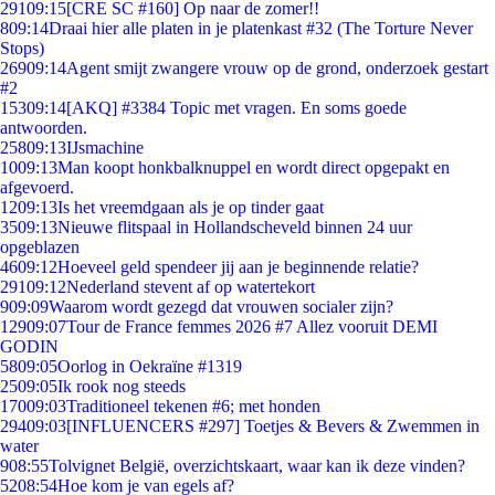
291
09:15
[CRE SC #160] Op naar de zomer!!
8
09:14
Draai hier alle platen in je platenkast #32 (The Torture Never
Stops)
269
09:14
Agent smijt zwangere vrouw op de grond, onderzoek gestart
#2
153
09:14
[AKQ] #3384 Topic met vragen. En soms goede
antwoorden.
258
09:13
IJsmachine
10
09:13
Man koopt honkbalknuppel en wordt direct opgepakt en
afgevoerd.
12
09:13
Is het vreemdgaan als je op tinder gaat
35
09:13
Nieuwe flitspaal in Hollandscheveld binnen 24 uur
opgeblazen
46
09:12
Hoeveel geld spendeer jij aan je beginnende relatie?
291
09:12
Nederland stevent af op watertekort
9
09:09
Waarom wordt gezegd dat vrouwen socialer zijn?
129
09:07
Tour de France femmes 2026 #7 Allez vooruit DEMI
GODIN
58
09:05
Oorlog in Oekraïne #1319
25
09:05
Ik rook nog steeds
170
09:03
Traditioneel tekenen #6; met honden
294
09:03
[INFLUENCERS #297] Toetjes & Bevers & Zwemmen in
water
9
08:55
Tolvignet België, overzichtskaart, waar kan ik deze vinden?
52
08:54
Hoe kom je van egels af?