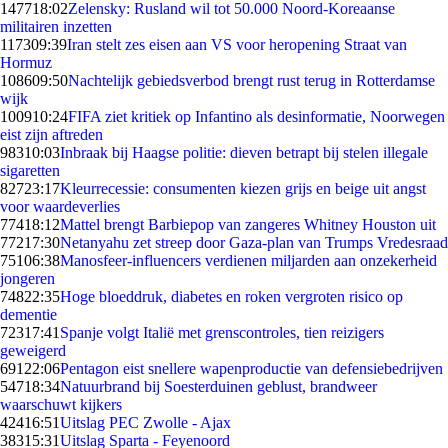
1477
18:02
Zelensky: Rusland wil tot 50.000 Noord-Koreaanse
militairen inzetten
1173
09:39
Iran stelt zes eisen aan VS voor heropening Straat van
Hormuz
1086
09:50
Nachtelijk gebiedsverbod brengt rust terug in Rotterdamse
wijk
1009
10:24
FIFA ziet kritiek op Infantino als desinformatie, Noorwegen
eist zijn aftreden
983
10:03
Inbraak bij Haagse politie: dieven betrapt bij stelen illegale
sigaretten
827
23:17
Kleurrecessie: consumenten kiezen grijs en beige uit angst
voor waardeverlies
774
18:12
Mattel brengt Barbiepop van zangeres Whitney Houston uit
772
17:30
Netanyahu zet streep door Gaza-plan van Trumps Vredesraad
751
06:38
Manosfeer-influencers verdienen miljarden aan onzekerheid
jongeren
748
22:35
Hoge bloeddruk, diabetes en roken vergroten risico op
dementie
723
17:41
Spanje volgt Italië met grenscontroles, tien reizigers
geweigerd
691
22:06
Pentagon eist snellere wapenproductie van defensiebedrijven
547
18:34
Natuurbrand bij Soesterduinen geblust, brandweer
waarschuwt kijkers
424
16:51
Uitslag PEC Zwolle - Ajax
383
15:31
Uitslag Sparta - Feyenoord