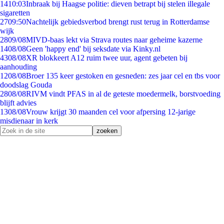
14
10:03
Inbraak bij Haagse politie: dieven betrapt bij stelen illegale
sigaretten
27
09:50
Nachtelijk gebiedsverbod brengt rust terug in Rotterdamse
wijk
28
09/08
MIVD-baas lekt via Strava routes naar geheime kazerne
14
08/08
Geen 'happy end' bij seksdate via Kinky.nl
43
08/08
XR blokkeert A12 ruim twee uur, agent gebeten bij
aanhouding
12
08/08
Broer 135 keer gestoken en gesneden: zes jaar cel en tbs voor
doodslag Gouda
28
08/08
RIVM vindt PFAS in al de geteste moedermelk, borstvoeding
blijft advies
13
08/08
Vrouw krijgt 30 maanden cel voor afpersing 12-jarige
misdienaar in kerk