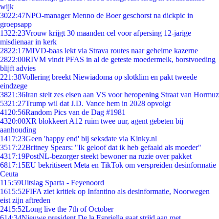
wijk
30
22:47
NPO-manager Menno de Boer geschorst na dickpic in
groepsapp
13
22:23
Vrouw krijgt 30 maanden cel voor afpersing 12-jarige
misdienaar in kerk
28
22:17
MIVD-baas lekt via Strava routes naar geheime kazerne
28
22:00
RIVM vindt PFAS in al de geteste moedermelk, borstvoeding
blijft advies
2
21:38
Vollering breekt Niewiadoma op slotklim en pakt tweede
eindzege
38
21:36
Iran stelt zes eisen aan VS voor heropening Straat van Hormuz
53
21:27
Trump wil dat J.D. Vance hem in 2028 opvolgt
41
20:56
Random Pics van de Dag #1981
43
20:00
XR blokkeert A12 ruim twee uur, agent gebeten bij
aanhouding
14
17:23
Geen 'happy end' bij seksdate via Kinky.nl
35
17:22
Britney Spears: "Ik geloof dat ik heb gefaald als moeder"
43
17:19
PostNL-bezorger steekt bewoner na ruzie over pakket
68
17:15
EU bekritiseert Meta en TikTok om verspreiden desinformatie
Ceuta
1
15:59
Uitslag Sparta - Feyenoord
16
15:52
FIFA ziet kritiek op Infantino als desinformatie, Noorwegen
eist zijn aftreden
24
15:52
Long live the 7th of October
6
14:34
Nieuwe president De la Espriella gaat strijd aan met