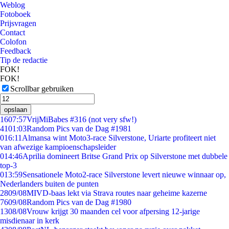
Weblog
Fotoboek
Prijsvragen
Contact
Colofon
Feedback
Tip de redactie
FOK!
FOK!
Scrollbar gebruiken
opslaan
16
07:57
VrijMiBabes #316 (not very sfw!)
41
01:03
Random Pics van de Dag #1981
0
16:11
Almansa wint Moto3-race Silverstone, Uriarte profiteert niet
van afwezige kampioenschapsleider
0
14:46
Aprilia domineert Britse Grand Prix op Silverstone met dubbele
top-3
0
13:59
Sensationele Moto2-race Silverstone levert nieuwe winnaar op,
Nederlanders buiten de punten
28
09/08
MIVD-baas lekt via Strava routes naar geheime kazerne
76
09/08
Random Pics van de Dag #1980
13
08/08
Vrouw krijgt 30 maanden cel voor afpersing 12-jarige
misdienaar in kerk