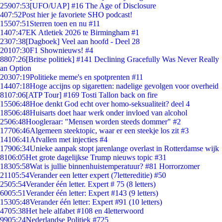
259
07:53
[UFO/UAP] #16 The Age of Disclosure
4
07:52
Post hier je favoriete SHO podcast!
155
07:51
Sterren toen en nu #11
14
07:47
EK Atletiek 2026 te Birmingham #1
23
07:38
[Dagboek] Veel aan hoofd - Deel 28
201
07:30
F1 Shownieuws! #4
88
07:26
[Britse politiek] #141 Declining Gracefully Was Never Really
an Option
203
07:19
Politieke meme's en spotprenten #11
144
07:18
Hoge accijns op sigaretten: nadelige gevolgen voor overheid
81
07:06
[ATP Tour] #169 Tosti Tallon back on fire
155
06:48
Hoe denkt God echt over homo-seksualiteit? deel 4
185
06:48
Huisarts doet haar werk onder invloed van alcohol
25
06:48
Hoogleraar: "Mensen worden steeds dommer" #2
177
06:46
Algemeen steektopic, waar er een steekje los zit #3
141
06:41
Afvallen met injecties #4
179
06:34
Unieke aanpak stopt jarenlange overlast in Rotterdamse wijk
81
06:05
Het grote dagelijkse Trump nieuws topic #31
183
05:58
Wat is jullie binnenhuistemperatuur? #81 Horrorzomer
211
05:54
Verander een letter expert (7lettereditie) #50
25
05:54
Verander één letter. Expert # 75 (8 letters)
60
05:51
Verander één letter: Expert #143 (9 letters)
153
05:48
Verander één letter: Expert #91 (10 letters)
47
05:38
Het hele alfabet #108 en 4letterwoord
99
05:24
Nederlandse Politiek #725