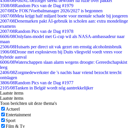
43
08/08
PostNL-bezorger steekt bewoner na ruzie over pakket
35
08/08
Random Pics van de Dag #1979
2
07/08
De FOK!Voetbalmanager 2026/2027 is begonnen
16
07/08
Meta krijgt half miljard boete voor mentale schade bij jongeren
20
07/08
Denemarken pakt AI-gebruik in scholen aan: extra mondelinge
examens
20
07/08
Random Pics van de Dag #1978
66
06/08
Onlyfans-model met G-cup wil als NASA-ambassadeur naar
maan
25
06/08
Huisarts per direct uit vak gezet om ernstig alcoholmisbruik
19
06/08
Drone met explosieven bij Duits vliegveld voedt vrees voor
hybride aanval
60
06/08
Waterschappen slaan alarm wegens droogte: Gereedschapskist
leeg
24
06/08
Zorgmedewerkster die 's nachts haar vriend bezocht terecht
ontslagen
38
06/08
Random Pics van de Dag #1977
21
05/08
Tanken in België wordt nóg aantrekkelijker
Laatste items
Laatste items
Toon berichten uit deze thema's
Actueel
Entertainment
Sport
Film & Tv