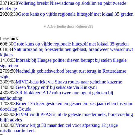
337
19:28
Vollering breekt Niewiadoma op slotklim en pakt tweede
eindzege
292
06:30
Grote kans op vijfde regionale hittegolf met lokaal 35 graden
▼ Advertentie door Refinery89
Lees ook
6
06:30
Grote kans op vijfde regionale hittegolf met lokaal 35 graden
6
18:34
Natuurbrand bij Soesterduinen geblust, brandweer waarschuwt
kijkers
14
10:03
Inbraak bij Haagse politie: dieven betrapt bij stelen illegale
sigaretten
27
09:50
Nachtelijk gebiedsverbod brengt rust terug in Rotterdamse
wijk
28
09/08
MIVD-baas lekt via Strava routes naar geheime kazerne
14
08/08
Geen 'happy end' bij seksdate via Kinky.nl
43
08/08
XR blokkeert A12 ruim twee uur, agent gebeten bij
aanhouding
12
08/08
Broer 135 keer gestoken en gesneden: zes jaar cel en tbs voor
doodslag Gouda
28
08/08
RIVM vindt PFAS in al de geteste moedermelk, borstvoeding
blijft advies
13
08/08
Vrouw krijgt 30 maanden cel voor afpersing 12-jarige
misdienaar in kerk