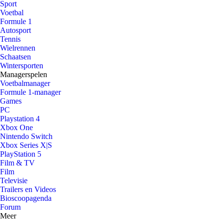
Sport
Voetbal
Formule 1
Autosport
Tennis
Wielrennen
Schaatsen
Wintersporten
Managerspelen
Voetbalmanager
Formule 1-manager
Games
PC
Playstation 4
Xbox One
Nintendo Switch
Xbox Series X|S
PlayStation 5
Film & TV
Film
Televisie
Trailers en Videos
Bioscoopagenda
Forum
Meer