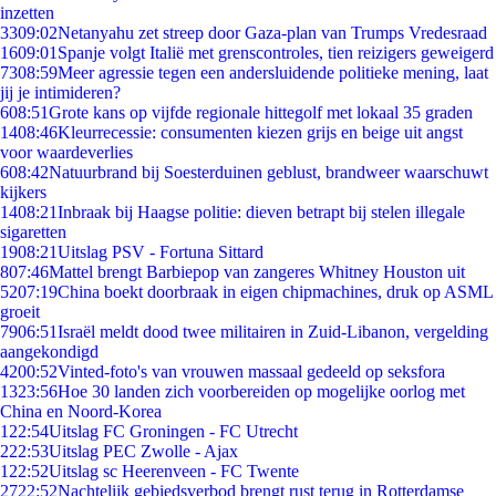
inzetten
33
09:02
Netanyahu zet streep door Gaza-plan van Trumps Vredesraad
16
09:01
Spanje volgt Italië met grenscontroles, tien reizigers geweigerd
73
08:59
Meer agressie tegen een andersluidende politieke mening, laat
jij je intimideren?
6
08:51
Grote kans op vijfde regionale hittegolf met lokaal 35 graden
14
08:46
Kleurrecessie: consumenten kiezen grijs en beige uit angst
voor waardeverlies
6
08:42
Natuurbrand bij Soesterduinen geblust, brandweer waarschuwt
kijkers
14
08:21
Inbraak bij Haagse politie: dieven betrapt bij stelen illegale
sigaretten
19
08:21
Uitslag PSV - Fortuna Sittard
8
07:46
Mattel brengt Barbiepop van zangeres Whitney Houston uit
52
07:19
China boekt doorbraak in eigen chipmachines, druk op ASML
groeit
79
06:51
Israël meldt dood twee militairen in Zuid-Libanon, vergelding
aangekondigd
42
00:52
Vinted-foto's van vrouwen massaal gedeeld op seksfora
13
23:56
Hoe 30 landen zich voorbereiden op mogelijke oorlog met
China en Noord-Korea
1
22:54
Uitslag FC Groningen - FC Utrecht
2
22:53
Uitslag PEC Zwolle - Ajax
1
22:52
Uitslag sc Heerenveen - FC Twente
27
22:52
Nachtelijk gebiedsverbod brengt rust terug in Rotterdamse