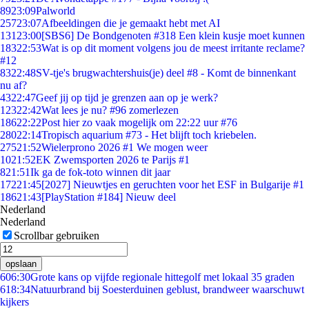
89
23:09
Palworld
257
23:07
Afbeeldingen die je gemaakt hebt met AI
131
23:00
[SBS6] De Bondgenoten #318 Een klein kusje moet kunnen
183
22:53
Wat is op dit moment volgens jou de meest irritante reclame?
#12
83
22:48
SV-tje's brugwachtershuis(je) deel #8 - Komt de binnenkant
nu af?
43
22:47
Geef jij op tijd je grenzen aan op je werk?
123
22:42
Wat lees je nu? #96 zomerlezen
186
22:22
Post hier zo vaak mogelijk om 22:22 uur #76
280
22:14
Tropisch aquarium #73 - Het blijft toch kriebelen.
275
21:52
Wielerprono 2026 #1 We mogen weer
10
21:52
EK Zwemsporten 2026 te Parijs #1
8
21:51
Ik ga de fok-toto winnen dit jaar
172
21:45
[2027] Nieuwtjes en geruchten voor het ESF in Bulgarije #1
186
21:43
[PlayStation #184] Nieuw deel
Nederland
Nederland
Scrollbar gebruiken
opslaan
6
06:30
Grote kans op vijfde regionale hittegolf met lokaal 35 graden
6
18:34
Natuurbrand bij Soesterduinen geblust, brandweer waarschuwt
kijkers