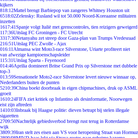
kijkers
8
18:12
Mattel brengt Barbiepop van zangeres Whitney Houston uit
65
18:02
Zelensky: Rusland wil tot 50.000 Noord-Koreaanse militairen
inzetten
16
17:41
Spanje volgt Italië met grenscontroles, tien reizigers geweigerd
1
17:36
Uitslag FC Groningen - FC Utrecht
33
17:30
Netanyahu zet streep door Gaza-plan van Trumps Vredesraad
2
16:51
Uitslag PEC Zwolle - Ajax
0
16:11
Almansa wint Moto3-race Silverstone, Uriarte profiteert niet
van afwezige kampioenschapsleider
1
15:31
Uitslag Sparta - Feyenoord
0
14:46
Aprilia domineert Britse Grand Prix op Silverstone met dubbele
top-3
0
13:59
Sensationele Moto2-race Silverstone levert nieuwe winnaar op,
Nederlanders buiten de punten
52
10:39
China boekt doorbraak in eigen chipmachines, druk op ASML
groeit
16
10:24
FIFA ziet kritiek op Infantino als desinformatie, Noorwegen
eist zijn aftreden
14
10:03
Inbraak bij Haagse politie: dieven betrapt bij stelen illegale
sigaretten
27
09:50
Nachtelijk gebiedsverbod brengt rust terug in Rotterdamse
wijk
38
09:39
Iran stelt zes eisen aan VS voor heropening Straat van Hormuz
28
09/08
MIVD-baas lekt via Strava routes naar geheime kazerne