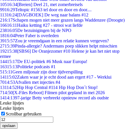
105
16:34
[Breien] Deel 21, met zomerbreisels
99
16:29
Teltopic #1563 tel door en door en door....
113
16:24
[DAGBOEK] De weg naar balans #12
2
16:17
Schapen mogen niet meer grazen langs Waddenzee (Droogte)
166
16:11
Haiku ketting #27 - strooi wat liefde
238
16:05
De bezuinigingen bij de NPO
18
16:04
Peter Faber is overleden
39
15:57
Zou je vreemdgaan in een relatie kunnen vergeven?
27
15:39
Pinda-allergie? Andermans poep slikken helpt misschien
192
15:38
[SBS6] De Oranjezomer #10 Helene je kan het niet stop
ermee
144
15:17
De EU-politiek #6 Musk naar Europa!
163
15:13
Politieke podcasts #1
5
15:11
Geen miljonair zijn door tijdverspilling
141
15:02
Zaken waar je je echt dood aan ergert #17 - Werklui
70
14:53
Afvallen met injecties #4
131
14:52
Hip Hop Central #114 Hip Hop Don´t Stop!
7
14:50
[X-Files Reboot] Filmen pilot gepland in mei 2026
14
14:13
97-jarige Betty verbreekt opnieuw record als oudste
Leuke lijstjes
Leuke lijstjes
Scrollbar gebruiken
opslaan