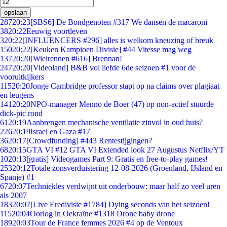
opslaan
287
20:23
[SBS6] De Bondgenoten #317 We dansen de macaroni
38
20:22
Eeuwig voortleven
3
20:22
[INFLUENCERS #296] alles is welkom kneuzing of breuk
150
20:22
[Keuken Kampioen Divisie] #44 Vitesse mag weg
137
20:20
[Wielrennen #616] Brennan!
247
20:20
[Videoland] B&B vol liefde 6de seizoen #1 voor de
vooruitkijkers
115
20:20
Jonge Cambridge professor stapt op na claims over plagiaat
en leugens
141
20:20
NPO-manager Menno de Boer (47) op non-actief stuurde
dick-pic rond
61
20:19
Aanbrengen mechanische ventilatie zinvol in oud huis?
226
20:19
Israel en Gaza #17
36
20:17
[Crowdfunding] #443 Rentestijgingen?
68
20:15
GTA VI #12 GTA VI Extended look 27 Augustus Netflix/YT
10
20:13
[gratis] Videogames Part 9: Gratis en free-to-play games!
253
20:12
Totale zonsverduistering 12-08-2026 (Groenland, IJsland en
Spanje) #1
67
20:07
Techniekles verdwijnt uit onderbouw: maar half zo veel uren
als 2007
183
20:07
[Live Eredivisie #1784] Dying seconds van het seizoen!
115
20:04
Oorlog in Oekraïne #1318 Drone baby drone
189
20:03
Tour de France femmes 2026 #4 op de Ventoux