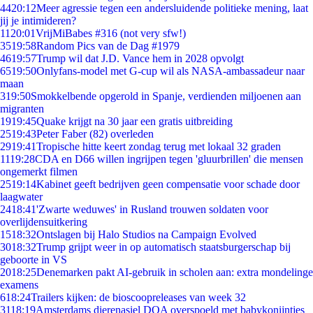
44
20:12
Meer agressie tegen een andersluidende politieke mening, laat
jij je intimideren?
11
20:01
VrijMiBabes #316 (not very sfw!)
35
19:58
Random Pics van de Dag #1979
46
19:57
Trump wil dat J.D. Vance hem in 2028 opvolgt
65
19:50
Onlyfans-model met G-cup wil als NASA-ambassadeur naar
maan
3
19:50
Smokkelbende opgerold in Spanje, verdienden miljoenen aan
migranten
19
19:45
Quake krijgt na 30 jaar een gratis uitbreiding
25
19:43
Peter Faber (82) overleden
29
19:41
Tropische hitte keert zondag terug met lokaal 32 graden
11
19:28
CDA en D66 willen ingrijpen tegen 'gluurbrillen' die mensen
ongemerkt filmen
25
19:14
Kabinet geeft bedrijven geen compensatie voor schade door
laagwater
24
18:41
'Zwarte weduwes' in Rusland trouwen soldaten voor
overlijdensuitkering
15
18:32
Ontslagen bij Halo Studios na Campaign Evolved
30
18:32
Trump grijpt weer in op automatisch staatsburgerschap bij
geboorte in VS
20
18:25
Denemarken pakt AI-gebruik in scholen aan: extra mondelinge
examens
6
18:24
Trailers kijken: de bioscoopreleases van week 32
31
18:19
Amsterdams dierenasiel DOA overspoeld met babykonijntjes