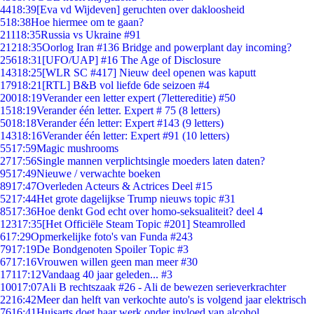
44
18:39
[Eva vd Wijdeven] geruchten over dakloosheid
5
18:38
Hoe hiermee om te gaan?
211
18:35
Russia vs Ukraine #91
212
18:35
Oorlog Iran #136 Bridge and powerplant day incoming?
256
18:31
[UFO/UAP] #16 The Age of Disclosure
143
18:25
[WLR SC #417] Nieuw deel openen was kaputt
179
18:21
[RTL] B&B vol liefde 6de seizoen #4
200
18:19
Verander een letter expert (7lettereditie) #50
15
18:19
Verander één letter. Expert # 75 (8 letters)
50
18:18
Verander één letter: Expert #143 (9 letters)
143
18:16
Verander één letter: Expert #91 (10 letters)
55
17:59
Magic mushrooms
27
17:56
Single mannen verplichtsingle moeders laten daten?
95
17:49
Nieuwe / verwachte boeken
89
17:47
Overleden Acteurs & Actrices Deel #15
52
17:44
Het grote dagelijkse Trump nieuws topic #31
85
17:36
Hoe denkt God echt over homo-seksualiteit? deel 4
123
17:35
[Het Officiële Steam Topic #201] Steamrolled
6
17:29
Opmerkelijke foto's van Funda #243
79
17:19
De Bondgenoten Spoiler Topic #3
67
17:16
Vrouwen willen geen man meer #30
171
17:12
Vandaag 40 jaar geleden... #3
100
17:07
Ali B rechtszaak #26 - Ali de bewezen serieverkrachter
22
16:42
Meer dan helft van verkochte auto's is volgend jaar elektrisch
76
16:41
Huisarts doet haar werk onder invloed van alcohol