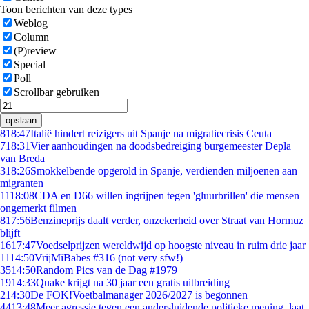
Toon berichten van deze types
Weblog
Column
(P)review
Special
Poll
Scrollbar gebruiken
opslaan
8
18:47
Italië hindert reizigers uit Spanje na migratiecrisis Ceuta
7
18:31
Vier aanhoudingen na doodsbedreiging burgemeester Depla
van Breda
3
18:26
Smokkelbende opgerold in Spanje, verdienden miljoenen aan
migranten
11
18:08
CDA en D66 willen ingrijpen tegen 'gluurbrillen' die mensen
ongemerkt filmen
8
17:56
Benzineprijs daalt verder, onzekerheid over Straat van Hormuz
blijft
16
17:47
Voedselprijzen wereldwijd op hoogste niveau in ruim drie jaar
11
14:50
VrijMiBabes #316 (not very sfw!)
35
14:50
Random Pics van de Dag #1979
19
14:33
Quake krijgt na 30 jaar een gratis uitbreiding
2
14:30
De FOK!Voetbalmanager 2026/2027 is begonnen
44
13:48
Meer agressie tegen een andersluidende politieke mening, laat