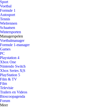
Sport
Voetbal
Formule 1
Autosport
Tennis
Wielrennen
Schaatsen
Wintersporten
Managerspelen
Voetbalmanager
Formule 1-manager
Games
PC
Playstation 4
Xbox One
Nintendo Switch
Xbox Series X|S
PlayStation 5
Film & TV
Film
Televisie
Trailers en Videos
Bioscoopagenda
Forum
Meer