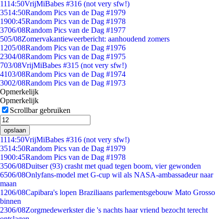
11
14:50
VrijMiBabes #316 (not very sfw!)
35
14:50
Random Pics van de Dag #1979
19
00:45
Random Pics van de Dag #1978
37
06/08
Random Pics van de Dag #1977
5
05/08
Zomervakantieweerbericht: aanhoudend zomers
12
05/08
Random Pics van de Dag #1976
23
04/08
Random Pics van de Dag #1975
7
03/08
VrijMiBabes #315 (not very sfw!)
41
03/08
Random Pics van de Dag #1974
30
02/08
Random Pics van de Dag #1973
Opmerkelijk
Opmerkelijk
Scrollbar gebruiken
opslaan
11
14:50
VrijMiBabes #316 (not very sfw!)
35
14:50
Random Pics van de Dag #1979
19
00:45
Random Pics van de Dag #1978
35
06/08
Duitser (93) crasht met quad tegen boom, vier gewonden
65
06/08
Onlyfans-model met G-cup wil als NASA-ambassadeur naar
maan
12
06/08
Capibara's lopen Braziliaans parlementsgebouw Mato Grosso
binnen
23
06/08
Zorgmedewerkster die 's nachts haar vriend bezocht terecht
ontslagen