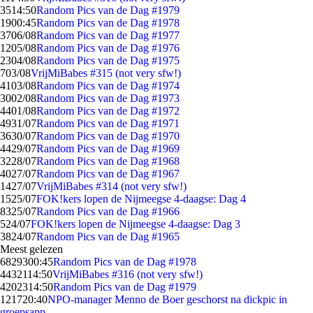
35
14:50
Random Pics van de Dag #1979
19
00:45
Random Pics van de Dag #1978
37
06/08
Random Pics van de Dag #1977
12
05/08
Random Pics van de Dag #1976
23
04/08
Random Pics van de Dag #1975
7
03/08
VrijMiBabes #315 (not very sfw!)
41
03/08
Random Pics van de Dag #1974
30
02/08
Random Pics van de Dag #1973
44
01/08
Random Pics van de Dag #1972
49
31/07
Random Pics van de Dag #1971
36
30/07
Random Pics van de Dag #1970
44
29/07
Random Pics van de Dag #1969
32
28/07
Random Pics van de Dag #1968
40
27/07
Random Pics van de Dag #1967
14
27/07
VrijMiBabes #314 (not very sfw!)
15
25/07
FOK!kers lopen de Nijmeegse 4-daagse: Dag 4
83
25/07
Random Pics van de Dag #1966
5
24/07
FOK!kers lopen de Nijmeegse 4-daagse: Dag 3
38
24/07
Random Pics van de Dag #1965
Meest gelezen
68293
00:45
Random Pics van de Dag #1978
44321
14:50
VrijMiBabes #316 (not very sfw!)
42023
14:50
Random Pics van de Dag #1979
1217
20:40
NPO-manager Menno de Boer geschorst na dickpic in
groepsapp