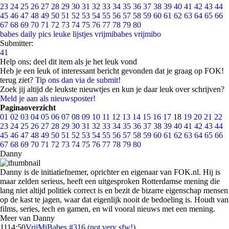
23
24
25
26
27
28
29
30
31
32
33
34
35
36
37
38
39
40
41
42
43
44
45
46
47
48
49
50
51
52
53
54
55
56
57
58
59
60
61
62
63
64
65
66
67
68
69
70
71
72
73
74
75
76
77
78
79
80
babes
daily pics
leuke lijstjes
vrijmibabes
vrijmibo
Submitter:
41
Help ons; deel dit item als je het leuk vond
Heb je een leuk of interessant bericht gevonden dat je graag op FOK!
terug ziet?
Tip ons dan via de submit!
Zoek jij altijd de leukste nieuwtjes en kun je daar leuk over schrijven?
Meld je aan als nieuwsposter!
Paginaoverzicht
01
02
03
04
05
06
07
08
09
10
11
12
13
14
15
16
17
18
19
20
21
22
23
24
25
26
27
28
29
30
31
32
33
34
35
36
37
38
39
40
41
42
43
44
45
46
47
48
49
50
51
52
53
54
55
56
57
58
59
60
61
62
63
64
65
66
67
68
69
70
71
72
73
74
75
76
77
78
79
80
Danny
Danny is de initiatiefnemer, oprichter en eigenaar van FOK.nl. Hij is
maar zelden serieus, heeft een uitgesproken Rotterdamse mening die
lang niet altijd politiek correct is en bezit de bizarre eigenschap mensen
op de kast te jagen, waar dat eigenlijk nooit de bedoeling is. Houdt van
films, series, tech en gamen, en wil vooral nieuws met een mening.
Meer van Danny
11
14:50
VrijMiBabes #316 (not very sfw!)