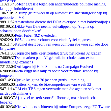
1102
13:48
Meer agressie tegen een andersluidende politieke mening,
laat jij je intimideren?
1062
10:12
Trump grijpt weer in op automatisch staatsburgerschap bij
geboorte in VS
989
11:52
Amsterdams dierenasiel DOA overspoeld met babykonijntjes
981
09:51
Dikke Van Dale neemt 'vulvalippen' op: 'stigma op
schaamlippen doorbreken'
953
09:05
Peter Faber (82) overleden
926
22:01
PS5-doos waarschuwt voor einde fysieke games
815
11:46
Kabinet geeft bedrijven geen compensatie voor schade door
laagwater
764
11:08
Tropische hitte keert zondag terug met lokaal 32 graden
746
09:37
Denemarken pakt AI-gebruik in scholen aan: extra
mondelinge examens
721
22:04
Ontslagen bij Halo Studios na Campaign Evolved
620
09:40
Meta krijgt half miljard boete voor mentale schade bij
jongeren
607
14:33
Quake krijgt na 30 jaar een gratis uitbreiding
568
05:00
Trailers kijken: de bioscoopreleases van week 32
547
11:14
OM eist TBS tegen verwarde man die agenten stak met
aardappelschilmesje
418
03:37
Ajax veel te sterk voor Shelbourne, maar houdt schade
beperkt
401
02:34
Nieuwkomers schitteren bij ruime Europese zege FC Twente