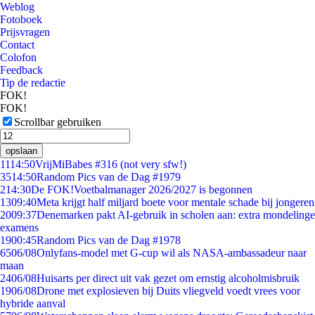
Weblog
Fotoboek
Prijsvragen
Contact
Colofon
Feedback
Tip de redactie
FOK!
FOK!
Scrollbar gebruiken
opslaan
11
14:50
VrijMiBabes #316 (not very sfw!)
35
14:50
Random Pics van de Dag #1979
2
14:30
De FOK!Voetbalmanager 2026/2027 is begonnen
13
09:40
Meta krijgt half miljard boete voor mentale schade bij jongeren
20
09:37
Denemarken pakt AI-gebruik in scholen aan: extra mondelinge
examens
19
00:45
Random Pics van de Dag #1978
65
06/08
Onlyfans-model met G-cup wil als NASA-ambassadeur naar
maan
24
06/08
Huisarts per direct uit vak gezet om ernstig alcoholmisbruik
19
06/08
Drone met explosieven bij Duits vliegveld voedt vrees voor
hybride aanval