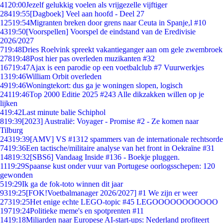
41
20:00
Jezelf gelukkig voelen als vrijgezelle vijftiger
284
19:55
[Dagboek] Veel aan hoofd - Deel 27
125
19:54
Migranten breken door grens naar Ceuta in Spanje,l #10
43
19:50
[Voorspellen] Voorspel de eindstand van de Eredivisie
2026/2027
7
19:48
Dries Roelvink spreekt vakantieganger aan om gele zwembroek
278
19:48
Post hier pas overleden muzikanten #32
167
19:47
Ajax is een parodie op een voetbalclub #7 Vuurwerkjes
13
19:46
William Orbit overleden
49
19:46
Woningtekort: dus ga je woningen slopen, logisch
241
19:46
Top 2000 Editie 2025 #243 Alle dikzakken willen op je
lijken
4
19:42
Last minute balie Schiphol
8
19:39
[2023] Australië: Voyager - Promise #2 - Ze komen naar
Tilburg
243
19:39
[AMV] VS #1312 spammers van de internationale rechtsorde
74
19:36
Een tactische/militaire analyse van het front in Oekraïne #31
148
19:32
[SBS6] Vandaag Inside #136 - Boekje pluggen.
11
19:29
Spaanse kust onder vuur van Portugese oorlogsschepen: 120
gewonden
5
19:29
Ik ga de fok-toto winnen dit jaar
93
19:25
[FOK!Voetbalmanager 2026/2027] #1 We zijn er weer
273
19:25
Het enige echte LEGO-topic #45 LEGOOOOOOOOOOO
197
19:24
Politieke meme's en spotprenten #11
14
19:18
Miljarden naar Europese AI-start-ups: Nederland profiteert