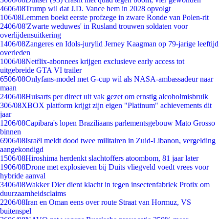
46
06/08
Trump wil dat J.D. Vance hem in 2028 opvolgt
1
06/08
Lemmen boekt eerste profzege in zware Ronde van Polen-rit
24
06/08
'Zwarte weduwes' in Rusland trouwen soldaten voor
overlijdensuitkering
14
06/08
Zangeres en Idols-jurylid Jerney Kaagman op 79-jarige leeftijd
overleden
10
06/08
Netflix-abonnees krijgen exclusieve early access tot
uitgebreide GTA VI trailer
65
06/08
Onlyfans-model met G-cup wil als NASA-ambassadeur naar
maan
24
06/08
Huisarts per direct uit vak gezet om ernstig alcoholmisbruik
3
06/08
XBOX platform krijgt zijn eigen "Platinum" achievements dit
jaar
12
06/08
Capibara's lopen Braziliaans parlementsgebouw Mato Grosso
binnen
69
06/08
Israël meldt dood twee militairen in Zuid-Libanon, vergelding
aangekondigd
15
06/08
Hiroshima herdenkt slachtoffers atoombom, 81 jaar later
19
06/08
Drone met explosieven bij Duits vliegveld voedt vrees voor
hybride aanval
34
06/08
Wakker Dier dient klacht in tegen insectenfabriek Protix om
duurzaamheidsclaims
22
06/08
Iran en Oman eens over route Straat van Hormuz, VS
buitenspel