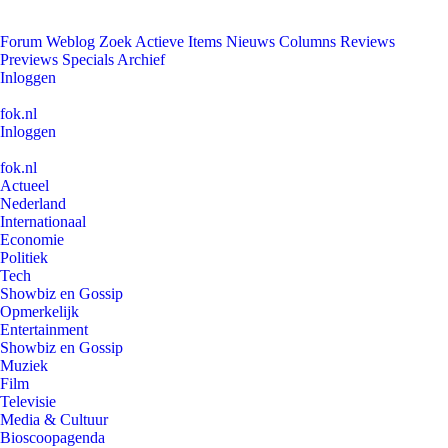
Forum
Weblog
Zoek
Actieve Items
Nieuws
Columns
Reviews
Previews
Specials
Archief
Inloggen
fok.nl
Inloggen
fok.nl
Actueel
Nederland
Internationaal
Economie
Politiek
Tech
Showbiz en Gossip
Opmerkelijk
Entertainment
Showbiz en Gossip
Muziek
Film
Televisie
Media & Cultuur
Bioscoopagenda