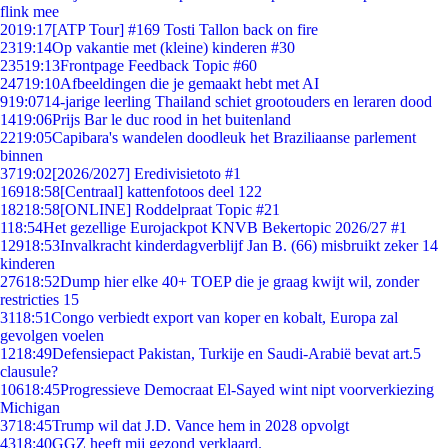
flink mee
20
19:17
[ATP Tour] #169 Tosti Tallon back on fire
23
19:14
Op vakantie met (kleine) kinderen #30
235
19:13
Frontpage Feedback Topic #60
247
19:10
Afbeeldingen die je gemaakt hebt met AI
9
19:07
14-jarige leerling Thailand schiet grootouders en leraren dood
14
19:06
Prijs Bar le duc rood in het buitenland
22
19:05
Capibara's wandelen doodleuk het Braziliaanse parlement
binnen
37
19:02
[2026/2027] Eredivisietoto #1
169
18:58
[Centraal] kattenfotoos deel 122
182
18:58
[ONLINE] Roddelpraat Topic #21
1
18:54
Het gezellige Eurojackpot KNVB Bekertopic 2026/27 #1
129
18:53
Invalkracht kinderdagverblijf Jan B. (66) misbruikt zeker 14
kinderen
276
18:52
Dump hier elke 40+ TOEP die je graag kwijt wil, zonder
restricties 15
31
18:51
Congo verbiedt export van koper en kobalt, Europa zal
gevolgen voelen
12
18:49
Defensiepact Pakistan, Turkije en Saudi-Arabië bevat art.5
clausule?
106
18:45
Progressieve Democraat El-Sayed wint nipt voorverkiezing
Michigan
37
18:45
Trump wil dat J.D. Vance hem in 2028 opvolgt
43
18:40
GGZ heeft mij gezond verklaard.