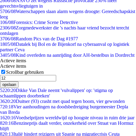
26
06/08
NAVO zet wegens Russische provocatie 250% meer
gevechtsvliegtuigen in
57
06/08
Waterschappen slaan alarm wegens droogte: Gereedschapskist
leeg
1
06/08
Forensics: Crime Scene Detective
23
06/08
Zorgmedewerkster die 's nachts haar vriend bezocht terecht
ontslagen
37
06/08
Random Pics van de Dag #1977
18
05/08
Datalek bij Bol en de Bijenkorf na cyberaanval op logistiek
partner Ceva
34
05/08
Kind overleden na aanrijding door AH-bestelbus in Dordrecht
Actieve items
Actieve items
Scrollbar gebruiken
opslaan
52
20:20
Dikke Van Dale neemt 'vulvalippen' op: 'stigma op
schaamlippen doorbreken'
36
20:20
Duitser (93) crasht met quad tegen boom, vier gewonden
7
20:18
Vier aanhoudingen na doodsbedreiging burgemeester Depla
van Breda
16
20:16
Voedselprijzen wereldwijd op hoogste niveau in ruim drie jaar
8
20:16
Benzineprijs daalt verder, onzekerheid over Straat van Hormuz
blijft
8
20:13
Italië hindert reizigers uit Spanje na migratiecrisis Ceuta