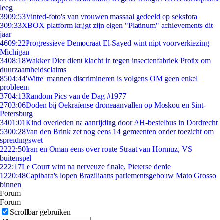
leeg
39
09:53
Vinted-foto's van vrouwen massaal gedeeld op seksfora
3
09:33
XBOX platform krijgt zijn eigen "Platinum" achievements dit
jaar
46
09:22
Progressieve Democraat El-Sayed wint nipt voorverkiezing
Michigan
34
08:18
Wakker Dier dient klacht in tegen insectenfabriek Protix om
duurzaamheidsclaims
85
04:44
'Witte' mannen discrimineren is volgens OM geen enkel
probleem
37
04:13
Random Pics van de Dag #1977
27
03:06
Doden bij Oekraïense droneaanvallen op Moskou en Sint-
Petersburg
34
01:01
Kind overleden na aanrijding door AH-bestelbus in Dordrecht
53
00:28
Van den Brink zet nog eens 14 gemeenten onder toezicht om
spreidingswet
22
22:50
Iran en Oman eens over route Straat van Hormuz, VS
buitenspel
2
22:17
Le Court wint na nerveuze finale, Pieterse derde
12
20:48
Capibara's lopen Braziliaans parlementsgebouw Mato Grosso
binnen
Forum
Forum
Scrollbar gebruiken