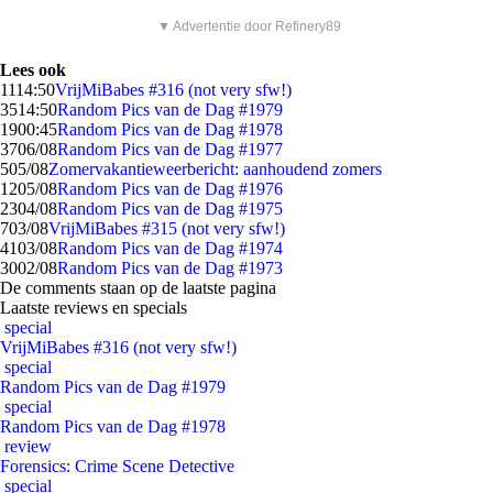
▼ Advertentie door Refinery89
Lees ook
11
14:50
VrijMiBabes #316 (not very sfw!)
35
14:50
Random Pics van de Dag #1979
19
00:45
Random Pics van de Dag #1978
37
06/08
Random Pics van de Dag #1977
5
05/08
Zomervakantieweerbericht: aanhoudend zomers
12
05/08
Random Pics van de Dag #1976
23
04/08
Random Pics van de Dag #1975
7
03/08
VrijMiBabes #315 (not very sfw!)
41
03/08
Random Pics van de Dag #1974
30
02/08
Random Pics van de Dag #1973
De comments staan op de laatste pagina
Laatste reviews en specials
special
VrijMiBabes #316 (not very sfw!)
special
Random Pics van de Dag #1979
special
Random Pics van de Dag #1978
review
Forensics: Crime Scene Detective
special