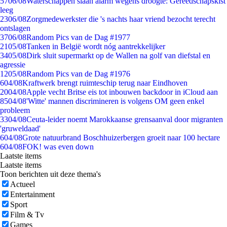
57
06/08
Waterschappen slaan alarm wegens droogte: Gereedschapskist
leeg
23
06/08
Zorgmedewerkster die 's nachts haar vriend bezocht terecht
ontslagen
37
06/08
Random Pics van de Dag #1977
21
05/08
Tanken in België wordt nóg aantrekkelijker
34
05/08
Dirk sluit supermarkt op de Wallen na golf van diefstal en
agressie
12
05/08
Random Pics van de Dag #1976
6
04/08
Kraftwerk brengt ruimteschip terug naar Eindhoven
20
04/08
Apple vecht Britse eis tot inbouwen backdoor in iCloud aan
85
04/08
'Witte' mannen discrimineren is volgens OM geen enkel
probleem
33
04/08
Ceuta-leider noemt Marokkaanse grensaanval door migranten
'gruweldaad'
6
04/08
Grote natuurbrand Boschhuizerbergen groeit naar 100 hectare
6
04/08
FOK! was even down
Laatste items
Laatste items
Toon berichten uit deze thema's
Actueel
Entertainment
Sport
Film & Tv
Games