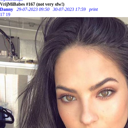
VrijMiBabes #167 (not very sfw!)
Danny
29-07-2023 09:50
30-07-2023 17:59
print
17
19