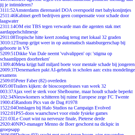
jij je intimideren?
31
11:52
Amsterdams dierenasiel DOA overspoeld met babykonijntjes
25
11:46
Kabinet geeft bedrijven geen compensatie voor schade door
laagwater
23
11:14
OM eist TBS tegen verwarde man die agenten stak met
aardappelschilmesje
29
11:08
Tropische hitte keert zondag terug met lokaal 32 graden
30
10:12
Trump grijpt weer in op automatisch staatsburgerschap bij
geboorte in VS
52
09:51
Dikke Van Dale neemt 'vulvalippen' op: 'stigma op
schaamlippen doorbreken'
13
09:40
Meta krijgt half miljard boete voor mentale schade bij jongeren
20
09:37
Denemarken pakt AI-gebruik in scholen aan: extra mondelinge
examens
25
09:05
Peter Faber (82) overleden
6
05:00
Trailers kijken: de bioscoopreleases van week 32
0
03:37
Ajax veel te sterk voor Shelbourne, maar houdt schade beperkt
1
02:34
Nieuwkomers schitteren bij ruime Europese zege FC Twente
19
00:45
Random Pics van de Dag #1978
15
22:04
Ontslagen bij Halo Studios na Campaign Evolved
19
22:01
PS5-doos waarschuwt voor einde fysieke games
2
21:03
Le Court wint na nerveuze finale, Pieterse derde
29
20:40
NPO-manager Menno de Boer geschorst na dickpic in
groepsapp
36
06/08
Duitser (93) crasht met quad tegen boom, vier gewonden