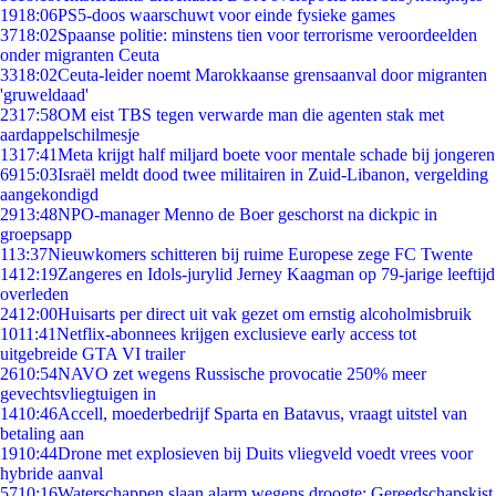
19
18:06
PS5-doos waarschuwt voor einde fysieke games
37
18:02
Spaanse politie: minstens tien voor terrorisme veroordeelden
onder migranten Ceuta
33
18:02
Ceuta-leider noemt Marokkaanse grensaanval door migranten
'gruweldaad'
23
17:58
OM eist TBS tegen verwarde man die agenten stak met
aardappelschilmesje
13
17:41
Meta krijgt half miljard boete voor mentale schade bij jongeren
69
15:03
Israël meldt dood twee militairen in Zuid-Libanon, vergelding
aangekondigd
29
13:48
NPO-manager Menno de Boer geschorst na dickpic in
groepsapp
1
13:37
Nieuwkomers schitteren bij ruime Europese zege FC Twente
14
12:19
Zangeres en Idols-jurylid Jerney Kaagman op 79-jarige leeftijd
overleden
24
12:00
Huisarts per direct uit vak gezet om ernstig alcoholmisbruik
10
11:41
Netflix-abonnees krijgen exclusieve early access tot
uitgebreide GTA VI trailer
26
10:54
NAVO zet wegens Russische provocatie 250% meer
gevechtsvliegtuigen in
14
10:46
Accell, moederbedrijf Sparta en Batavus, vraagt uitstel van
betaling aan
19
10:44
Drone met explosieven bij Duits vliegveld voedt vrees voor
hybride aanval
57
10:16
Waterschappen slaan alarm wegens droogte: Gereedschapskist