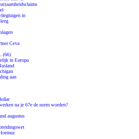
duurzaamheidsclaims
el
iegtuigen in
 leeg
tslagen
rtner Ceva
. (66)
lijk in Europa
Rusland
ichigan
aling aan
ollar
 werken na je 67e de norm worden?
and augustus
preidingswet
n Hormuz