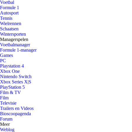
Voetbal
Formule 1
Autosport
Tennis
Wielrennen
Schaatsen
Wintersporten
Managerspelen
Voetbalmanager
Formule 1-manager
Games
PC
Playstation 4
Xbox One
Nintendo Switch
Xbox Series X|S
PlayStation 5
Film & TV
Film
Televisie
Trailers en Videos
Bioscoopagenda
Forum
Meer
Weblog