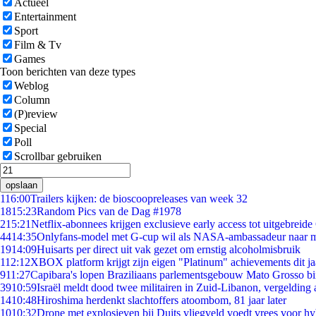
Actueel
Entertainment
Sport
Film & Tv
Games
Toon berichten van deze types
Weblog
Column
(P)review
Special
Poll
Scrollbar gebruiken
opslaan
1
16:00
Trailers kijken: de bioscoopreleases van week 32
18
15:23
Random Pics van de Dag #1978
2
15:21
Netflix-abonnees krijgen exclusieve early access tot uitgebreide
44
14:35
Onlyfans-model met G-cup wil als NASA-ambassadeur naar 
19
14:09
Huisarts per direct uit vak gezet om ernstig alcoholmisbruik
1
12:12
XBOX platform krijgt zijn eigen "Platinum" achievements dit ja
9
11:27
Capibara's lopen Braziliaans parlementsgebouw Mato Grosso b
39
10:59
Israël meldt dood twee militairen in Zuid-Libanon, vergeldin
14
10:48
Hiroshima herdenkt slachtoffers atoombom, 81 jaar later
10
10:32
Drone met explosieven bij Duits vliegveld voedt vrees voor hy