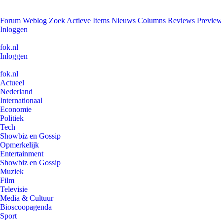
Forum
Weblog
Zoek
Actieve Items
Nieuws
Columns
Reviews
Previe
Inloggen
fok.nl
Inloggen
fok.nl
Actueel
Nederland
Internationaal
Economie
Politiek
Tech
Showbiz en Gossip
Opmerkelijk
Entertainment
Showbiz en Gossip
Muziek
Film
Televisie
Media & Cultuur
Bioscoopagenda
Sport