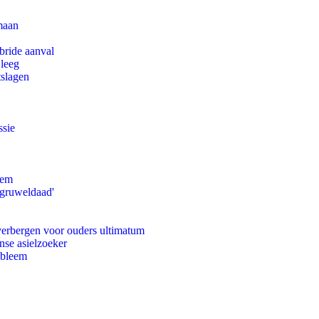
maan
bride aanval
 leeg
tslagen
ssie
eem
'gruweldaad'
 verbergen voor ouders ultimatum
nse asielzoeker
obleem