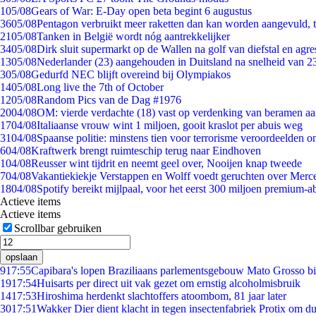
1
05/08
Gears of War: E-Day open beta begint 6 augustus
36
05/08
Pentagon verbruikt meer raketten dan kan worden aangevuld, t
21
05/08
Tanken in België wordt nóg aantrekkelijker
34
05/08
Dirk sluit supermarkt op de Wallen na golf van diefstal en agre
13
05/08
Nederlander (23) aangehouden in Duitsland na snelheid van 
3
05/08
Gedurfd NEC blijft overeind bij Olympiakos
14
05/08
Long live the 7th of October
12
05/08
Random Pics van de Dag #1976
20
04/08
OM: vierde verdachte (18) vast op verdenking van beramen aa
17
04/08
Italiaanse vrouw wint 1 miljoen, gooit kraslot per abuis weg
31
04/08
Spaanse politie: minstens tien voor terrorisme veroordeelden 
6
04/08
Kraftwerk brengt ruimteschip terug naar Eindhoven
1
04/08
Reusser wint tijdrit en neemt geel over, Nooijen knap tweede
7
04/08
Vakantiekiekje Verstappen en Wolff voedt geruchten over Merc
18
04/08
Spotify bereikt mijlpaal, voor het eerst 300 miljoen premium-
Actieve items
Actieve items
Scrollbar gebruiken
opslaan
9
17:55
Capibara's lopen Braziliaans parlementsgebouw Mato Grosso b
19
17:54
Huisarts per direct uit vak gezet om ernstig alcoholmisbruik
14
17:53
Hiroshima herdenkt slachtoffers atoombom, 81 jaar later
30
17:51
Wakker Dier dient klacht in tegen insectenfabriek Protix om 