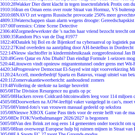
30
10:28
Wakker Dier dient klacht in tegen insectenfabriek Protix om 
19
10:16
Iran en Oman eens over route Straat van Hormuz, VS buitensp
20
10:08
NAVO zet wegens Russische provocatie 250% meer gevechtsvl
48
09:33
Waterschappen slaan alarm wegens droogte: Gereedschapskist
1
07:00
Forensics: Crime Scene Detective
23
06:40
Zorgmedewerkster die 's nachts haar vriend bezocht terecht on
33
00:35
Random Pics van de Dag #1977
18
22:40
Datalek bij Bol en de Bijenkorf na cyberaanval op logistiek pa
32
22:27
Kind overleden na aanrijding door AH-bestelbus in Dordrecht
5
22:14
Nieuw slachtoffer in kindermisbruikzaak zorgprofessional Jan B
3
20:49
Geen Qatar en Abu Dhabi? Dan eindigt Formule 1-seizoen moge
5
20:44
Litouwen vindt opnieuw migrantentunnel onder grens met Wit-
44
20:34
Progressieve Democraat El-Sayed wint nipt voorverkiezing M
11
20:24
Accell, moederbedrijf Sparta en Batavus, vraagt uitstel van bet
4
20:11
Zomervakantieweerbericht: aanhoudend zomers
1
19:48
Vollering de sterkste na lastige heuvelrit
8
05/08
The Division Resurgence nu gratis op pc
36
05/08
Hackers roven Coldcard-bitcoinwallets leeg voor 114 miljoen d
45
05/08
Doorwerken na AOW-leeftijd vaker vastgelegd in cao's, moet
37
05/08
Vinted-foto's van vrouwen massaal gedeeld op seksfora
1
05/08
Nieuwe XBOX Game Pass titels voor de eerste helft van de ma
2
05/08
De FOK!Voetbalmanager 2026/2027 is begonnen
50
05/08
Van den Brink zet nog eens 14 gemeenten onder toezicht om s
18
05/08
Iran overweegt Europese hulp bij ruimen mijnen in Straat va
3
05/08
EA Sports FC 27 toont The Grounds-modus