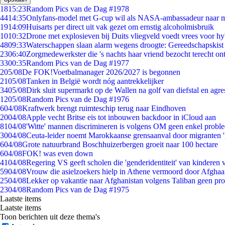
18
15:23
Random Pics van de Dag #1978
44
14:35
Onlyfans-model met G-cup wil als NASA-ambassadeur naar 
19
14:09
Huisarts per direct uit vak gezet om ernstig alcoholmisbruik
10
10:32
Drone met explosieven bij Duits vliegveld voedt vrees voor hy
48
09:33
Waterschappen slaan alarm wegens droogte: Gereedschapskist
23
06:40
Zorgmedewerkster die 's nachts haar vriend bezocht terecht on
33
00:35
Random Pics van de Dag #1977
2
05/08
De FOK!Voetbalmanager 2026/2027 is begonnen
21
05/08
Tanken in België wordt nóg aantrekkelijker
34
05/08
Dirk sluit supermarkt op de Wallen na golf van diefstal en agre
12
05/08
Random Pics van de Dag #1976
6
04/08
Kraftwerk brengt ruimteschip terug naar Eindhoven
20
04/08
Apple vecht Britse eis tot inbouwen backdoor in iCloud aan
81
04/08
'Witte' mannen discrimineren is volgens OM geen enkel probl
30
04/08
Ceuta-leider noemt Marokkaanse grensaanval door migranten 
6
04/08
Grote natuurbrand Boschhuizerbergen groeit naar 100 hectare
6
04/08
FOK! was even down
41
04/08
Regering VS geeft scholen die 'genderidentiteit' van kinderen
59
04/08
Vrouw die asielzoekers hielp in Athene vermoord door Afghaa
25
04/08
Lekker op vakantie naar Afghanistan volgens Taliban geen pr
23
04/08
Random Pics van de Dag #1975
Laatste items
Laatste items
Toon berichten uit deze thema's