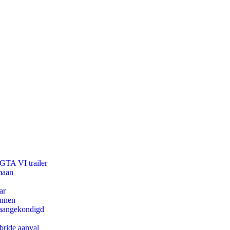
 GTA VI trailer
maan
ar
innen
g aangekondigd
bride aanval