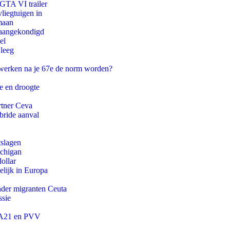
 GTA VI trailer
iegtuigen in
maan
g aangekondigd
el
 leeg
 werken na je 67e de norm worden?
e en droogte
rtner Ceva
bride aanval
tslagen
ichigan
ollar
lijk in Europa
onder migranten Ceuta
ssie
 JA21 en PVV