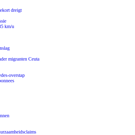
ekort dreigt
ssie
235 km/u
nslag
onder migranten Ceuta
edes-overstap
abonnees
innen
duurzaamheidsclaims