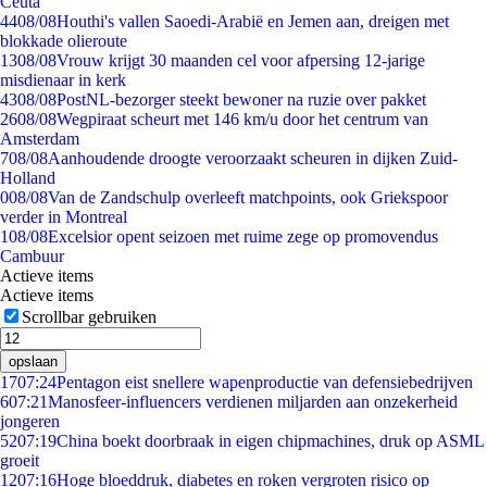
Ceuta
44
08/08
Houthi's vallen Saoedi-Arabië en Jemen aan, dreigen met
blokkade olieroute
13
08/08
Vrouw krijgt 30 maanden cel voor afpersing 12-jarige
misdienaar in kerk
43
08/08
PostNL-bezorger steekt bewoner na ruzie over pakket
26
08/08
Wegpiraat scheurt met 146 km/u door het centrum van
Amsterdam
7
08/08
Aanhoudende droogte veroorzaakt scheuren in dijken Zuid-
Holland
0
08/08
Van de Zandschulp overleeft matchpoints, ook Griekspoor
verder in Montreal
1
08/08
Excelsior opent seizoen met ruime zege op promovendus
Cambuur
Actieve items
Actieve items
Scrollbar gebruiken
opslaan
17
07:24
Pentagon eist snellere wapenproductie van defensiebedrijven
6
07:21
Manosfeer-influencers verdienen miljarden aan onzekerheid
jongeren
52
07:19
China boekt doorbraak in eigen chipmachines, druk op ASML
groeit
12
07:16
Hoge bloeddruk, diabetes en roken vergroten risico op