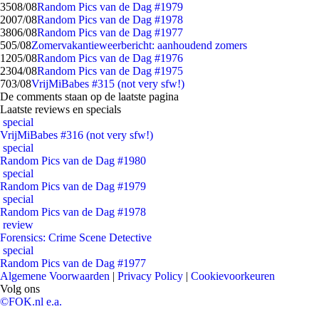
35
08/08
Random Pics van de Dag #1979
20
07/08
Random Pics van de Dag #1978
38
06/08
Random Pics van de Dag #1977
5
05/08
Zomervakantieweerbericht: aanhoudend zomers
12
05/08
Random Pics van de Dag #1976
23
04/08
Random Pics van de Dag #1975
7
03/08
VrijMiBabes #315 (not very sfw!)
De comments staan op de laatste pagina
Laatste reviews en specials
special
VrijMiBabes #316 (not very sfw!)
special
Random Pics van de Dag #1980
special
Random Pics van de Dag #1979
special
Random Pics van de Dag #1978
review
Forensics: Crime Scene Detective
special
Random Pics van de Dag #1977
Algemene Voorwaarden
|
Privacy Policy
|
Cookievoorkeuren
Volg ons
©FOK.nl e.a.