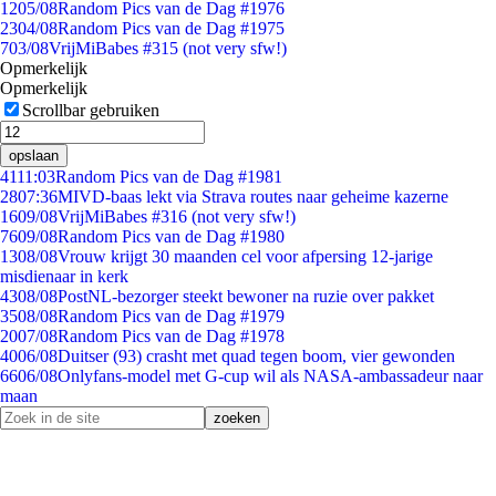
12
05/08
Random Pics van de Dag #1976
23
04/08
Random Pics van de Dag #1975
7
03/08
VrijMiBabes #315 (not very sfw!)
Opmerkelijk
Opmerkelijk
Scrollbar gebruiken
opslaan
41
11:03
Random Pics van de Dag #1981
28
07:36
MIVD-baas lekt via Strava routes naar geheime kazerne
16
09/08
VrijMiBabes #316 (not very sfw!)
76
09/08
Random Pics van de Dag #1980
13
08/08
Vrouw krijgt 30 maanden cel voor afpersing 12-jarige
misdienaar in kerk
43
08/08
PostNL-bezorger steekt bewoner na ruzie over pakket
35
08/08
Random Pics van de Dag #1979
20
07/08
Random Pics van de Dag #1978
40
06/08
Duitser (93) crasht met quad tegen boom, vier gewonden
66
06/08
Onlyfans-model met G-cup wil als NASA-ambassadeur naar
maan