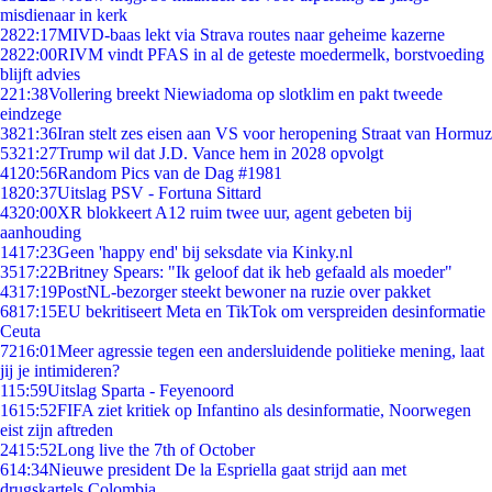
misdienaar in kerk
28
22:17
MIVD-baas lekt via Strava routes naar geheime kazerne
28
22:00
RIVM vindt PFAS in al de geteste moedermelk, borstvoeding
blijft advies
2
21:38
Vollering breekt Niewiadoma op slotklim en pakt tweede
eindzege
38
21:36
Iran stelt zes eisen aan VS voor heropening Straat van Hormuz
53
21:27
Trump wil dat J.D. Vance hem in 2028 opvolgt
41
20:56
Random Pics van de Dag #1981
18
20:37
Uitslag PSV - Fortuna Sittard
43
20:00
XR blokkeert A12 ruim twee uur, agent gebeten bij
aanhouding
14
17:23
Geen 'happy end' bij seksdate via Kinky.nl
35
17:22
Britney Spears: "Ik geloof dat ik heb gefaald als moeder"
43
17:19
PostNL-bezorger steekt bewoner na ruzie over pakket
68
17:15
EU bekritiseert Meta en TikTok om verspreiden desinformatie
Ceuta
72
16:01
Meer agressie tegen een andersluidende politieke mening, laat
jij je intimideren?
1
15:59
Uitslag Sparta - Feyenoord
16
15:52
FIFA ziet kritiek op Infantino als desinformatie, Noorwegen
eist zijn aftreden
24
15:52
Long live the 7th of October
6
14:34
Nieuwe president De la Espriella gaat strijd aan met
drugskartels Colombia