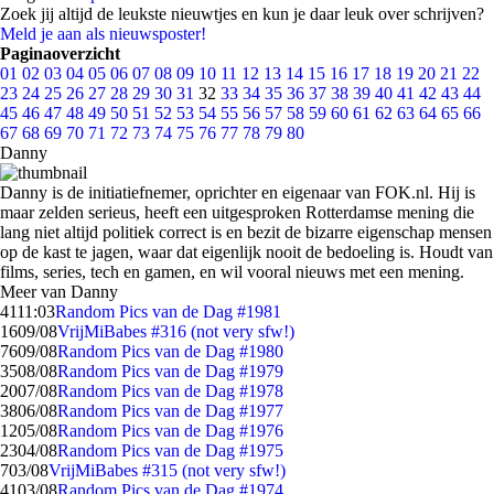
Zoek jij altijd de leukste nieuwtjes en kun je daar leuk over schrijven?
Meld je aan als nieuwsposter!
Paginaoverzicht
01
02
03
04
05
06
07
08
09
10
11
12
13
14
15
16
17
18
19
20
21
22
23
24
25
26
27
28
29
30
31
32
33
34
35
36
37
38
39
40
41
42
43
44
45
46
47
48
49
50
51
52
53
54
55
56
57
58
59
60
61
62
63
64
65
66
67
68
69
70
71
72
73
74
75
76
77
78
79
80
Danny
Danny is de initiatiefnemer, oprichter en eigenaar van FOK.nl. Hij is
maar zelden serieus, heeft een uitgesproken Rotterdamse mening die
lang niet altijd politiek correct is en bezit de bizarre eigenschap mensen
op de kast te jagen, waar dat eigenlijk nooit de bedoeling is. Houdt van
films, series, tech en gamen, en wil vooral nieuws met een mening.
Meer van Danny
41
11:03
Random Pics van de Dag #1981
16
09/08
VrijMiBabes #316 (not very sfw!)
76
09/08
Random Pics van de Dag #1980
35
08/08
Random Pics van de Dag #1979
20
07/08
Random Pics van de Dag #1978
38
06/08
Random Pics van de Dag #1977
12
05/08
Random Pics van de Dag #1976
23
04/08
Random Pics van de Dag #1975
7
03/08
VrijMiBabes #315 (not very sfw!)
41
03/08
Random Pics van de Dag #1974