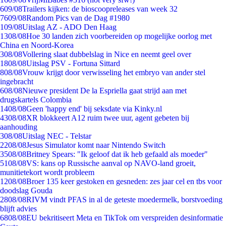
6
09/08
Trailers kijken: de bioscoopreleases van week 32
76
09/08
Random Pics van de Dag #1980
1
09/08
Uitslag AZ - ADO Den Haag
13
08/08
Hoe 30 landen zich voorbereiden op mogelijke oorlog met
China en Noord-Korea
3
08/08
Vollering slaat dubbelslag in Nice en neemt geel over
18
08/08
Uitslag PSV - Fortuna Sittard
8
08/08
Vrouw krijgt door verwisseling het embryo van ander stel
ingebracht
6
08/08
Nieuwe president De la Espriella gaat strijd aan met
drugskartels Colombia
14
08/08
Geen 'happy end' bij seksdate via Kinky.nl
43
08/08
XR blokkeert A12 ruim twee uur, agent gebeten bij
aanhouding
3
08/08
Uitslag NEC - Telstar
22
08/08
Jesus Simulator komt naar Nintendo Switch
35
08/08
Britney Spears: "Ik geloof dat ik heb gefaald als moeder"
51
08/08
VS: kans op Russische aanval op NAVO-land groeit,
munitietekort wordt probleem
12
08/08
Broer 135 keer gestoken en gesneden: zes jaar cel en tbs voor
doodslag Gouda
28
08/08
RIVM vindt PFAS in al de geteste moedermelk, borstvoeding
blijft advies
68
08/08
EU bekritiseert Meta en TikTok om verspreiden desinformatie