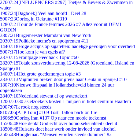
276
07:24
[INFLUENCERS #297] Toetjes & Bevers & Zwemmen in
water
19
07:24
[Dagboek] Veel aan hoofd - Deel 28
50
07:23
Oorlog in Oekraïne #1319
128
07:21
Tour de France femmes 2026 #7 Allez vooruit DEMI
GODIN
38
07:21
Burgemeester Mamdani van New York
203
07:19
Politieke meme's en spotprenten #11
144
07:18
Hoge accijns op sigaretten: nadelige gevolgen voor overheid
50
07:17
Hoe kom je van egels af?
237
07:15
Frontpage Feedback Topic #60
282
07:15
Totale zonsverduistering 12-08-2026 (Groenland, IJsland en
Spanje) #1
140
07:14
Het grote goedemorgen topic #3
233
07:13
Migranten breken door grens naar Ceuta in Spanje,l #10
18
07:10
Nieuwe flitspaal in Hollandscheveld binnen 24 uur
opgeblazen
284
07:10
Nederland stevent af op watertekort
120
07:07
30 asielzoekers kosten 1 miljoen in hotel centrum Haarlem
20
07:07
Ik rook nog steeds
81
07:06
[ATP Tour] #169 Tosti Tallon back on fire
16
06:59
Oorlog Iran #137 Op naar een mooie toekomst
155
06:48
Hoe denkt God echt over homo-seksualiteit? deel 4
185
06:48
Huisarts doet haar werk onder invloed van alcohol
25
06:48
Hoogleraar: "Mensen worden steeds dommer" #2