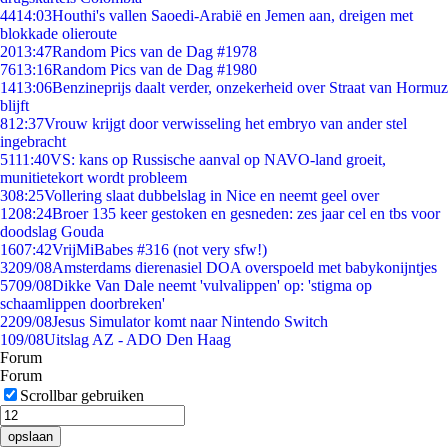
44
14:03
Houthi's vallen Saoedi-Arabië en Jemen aan, dreigen met
blokkade olieroute
20
13:47
Random Pics van de Dag #1978
76
13:16
Random Pics van de Dag #1980
14
13:06
Benzineprijs daalt verder, onzekerheid over Straat van Hormuz
blijft
8
12:37
Vrouw krijgt door verwisseling het embryo van ander stel
ingebracht
51
11:40
VS: kans op Russische aanval op NAVO-land groeit,
munitietekort wordt probleem
3
08:25
Vollering slaat dubbelslag in Nice en neemt geel over
12
08:24
Broer 135 keer gestoken en gesneden: zes jaar cel en tbs voor
doodslag Gouda
16
07:42
VrijMiBabes #316 (not very sfw!)
32
09/08
Amsterdams dierenasiel DOA overspoeld met babykonijntjes
57
09/08
Dikke Van Dale neemt 'vulvalippen' op: 'stigma op
schaamlippen doorbreken'
22
09/08
Jesus Simulator komt naar Nintendo Switch
1
09/08
Uitslag AZ - ADO Den Haag
Forum
Forum
Scrollbar gebruiken
opslaan