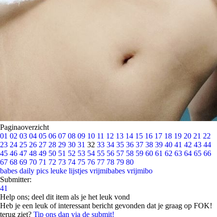
Paginaoverzicht
01
02
03
04
05
06
07
08
09
10
11
12
13
14
15
16
17
18
19
20
21
22
23
24
25
26
27
28
29
30
31
32
33
34
35
36
37
38
39
40
41
42
43
44
45
46
47
48
49
50
51
52
53
54
55
56
57
58
59
60
61
62
63
64
65
66
67
68
69
70
71
72
73
74
75
76
77
78
79
80
babes
daily pics
leuke lijstjes
vrijmibabes
vrijmibo
Submitter:
41
Help ons; deel dit item als je het leuk vond
Heb je een leuk of interessant bericht gevonden dat je graag op FOK!
terug ziet?
Tip ons dan via de submit!