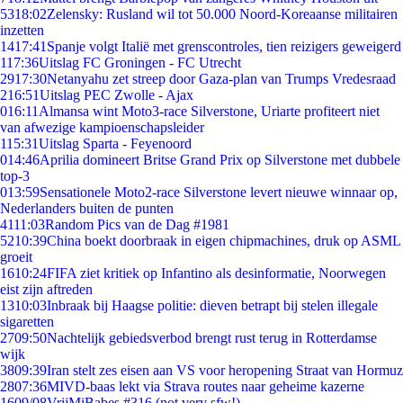
53
18:02
Zelensky: Rusland wil tot 50.000 Noord-Koreaanse militairen
inzetten
14
17:41
Spanje volgt Italië met grenscontroles, tien reizigers geweigerd
1
17:36
Uitslag FC Groningen - FC Utrecht
29
17:30
Netanyahu zet streep door Gaza-plan van Trumps Vredesraad
2
16:51
Uitslag PEC Zwolle - Ajax
0
16:11
Almansa wint Moto3-race Silverstone, Uriarte profiteert niet
van afwezige kampioenschapsleider
1
15:31
Uitslag Sparta - Feyenoord
0
14:46
Aprilia domineert Britse Grand Prix op Silverstone met dubbele
top-3
0
13:59
Sensationele Moto2-race Silverstone levert nieuwe winnaar op,
Nederlanders buiten de punten
41
11:03
Random Pics van de Dag #1981
52
10:39
China boekt doorbraak in eigen chipmachines, druk op ASML
groeit
16
10:24
FIFA ziet kritiek op Infantino als desinformatie, Noorwegen
eist zijn aftreden
13
10:03
Inbraak bij Haagse politie: dieven betrapt bij stelen illegale
sigaretten
27
09:50
Nachtelijk gebiedsverbod brengt rust terug in Rotterdamse
wijk
38
09:39
Iran stelt zes eisen aan VS voor heropening Straat van Hormuz
28
07:36
MIVD-baas lekt via Strava routes naar geheime kazerne
16
09/08
VrijMiBabes #316 (not very sfw!)