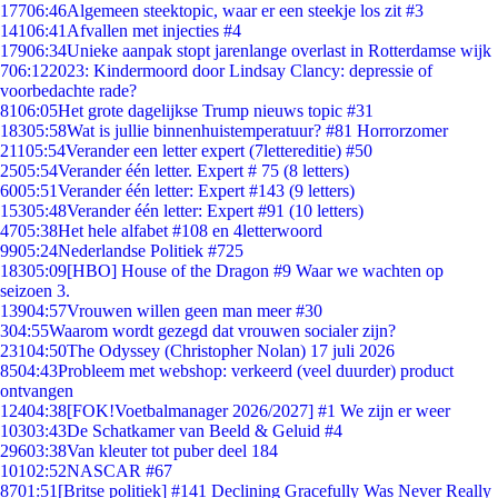
177
06:46
Algemeen steektopic, waar er een steekje los zit #3
141
06:41
Afvallen met injecties #4
179
06:34
Unieke aanpak stopt jarenlange overlast in Rotterdamse wijk
7
06:12
2023: Kindermoord door Lindsay Clancy: depressie of
voorbedachte rade?
81
06:05
Het grote dagelijkse Trump nieuws topic #31
183
05:58
Wat is jullie binnenhuistemperatuur? #81 Horrorzomer
211
05:54
Verander een letter expert (7lettereditie) #50
25
05:54
Verander één letter. Expert # 75 (8 letters)
60
05:51
Verander één letter: Expert #143 (9 letters)
153
05:48
Verander één letter: Expert #91 (10 letters)
47
05:38
Het hele alfabet #108 en 4letterwoord
99
05:24
Nederlandse Politiek #725
183
05:09
[HBO] House of the Dragon #9 Waar we wachten op
seizoen 3.
139
04:57
Vrouwen willen geen man meer #30
3
04:55
Waarom wordt gezegd dat vrouwen socialer zijn?
231
04:50
The Odyssey (Christopher Nolan) 17 juli 2026
85
04:43
Probleem met webshop: verkeerd (veel duurder) product
ontvangen
124
04:38
[FOK!Voetbalmanager 2026/2027] #1 We zijn er weer
103
03:43
De Schatkamer van Beeld & Geluid #4
296
03:38
Van kleuter tot puber deel 184
101
02:52
NASCAR #67
87
01:51
[Britse politiek] #141 Declining Gracefully Was Never Really