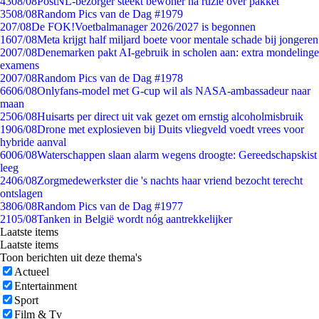
43
08/08
PostNL-bezorger steekt bewoner na ruzie over pakket
35
08/08
Random Pics van de Dag #1979
2
07/08
De FOK!Voetbalmanager 2026/2027 is begonnen
16
07/08
Meta krijgt half miljard boete voor mentale schade bij jongeren
20
07/08
Denemarken pakt AI-gebruik in scholen aan: extra mondelinge
examens
20
07/08
Random Pics van de Dag #1978
66
06/08
Onlyfans-model met G-cup wil als NASA-ambassadeur naar
maan
25
06/08
Huisarts per direct uit vak gezet om ernstig alcoholmisbruik
19
06/08
Drone met explosieven bij Duits vliegveld voedt vrees voor
hybride aanval
60
06/08
Waterschappen slaan alarm wegens droogte: Gereedschapskist
leeg
24
06/08
Zorgmedewerkster die 's nachts haar vriend bezocht terecht
ontslagen
38
06/08
Random Pics van de Dag #1977
21
05/08
Tanken in België wordt nóg aantrekkelijker
Laatste items
Laatste items
Toon berichten uit deze thema's
Actueel
Entertainment
Sport
Film & Tv