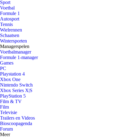
Sport
Voetbal
Formule 1
Autosport
Tennis
Wielrennen
Schaatsen
Wintersporten
Managerspelen
Voetbalmanager
Formule 1-manager
Games
PC
Playstation 4
Xbox One
Nintendo Switch
Xbox Series X|S
PlayStation 5
Film & TV
Film
Televisie
Trailers en Videos
Bioscoopagenda
Forum
Meer