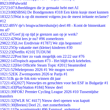
89
23:09
Palworld
257
23:07
Afbeeldingen die je gemaakt hebt met AI
131
23:00
[SBS6] De Bondgenoten #318 Een klein kusje moet kunnen
183
22:53
Wat is op dit moment volgens jou de meest irritante reclame?
#12
83
22:48
SV-tje's brugwachtershuis(je) deel #8 - Komt de binnenkant
nu af?
43
22:47
Geef jij op tijd je grenzen aan op je werk?
123
22:42
Wat lees je nu? #96 zomerlezen
298
22:35
[Live Eredivisie #1787] We zijn begonnen!
33
22:25
Op vakantie met (kleine) kinderen #30
53
22:23
[Netflix #210] TUDUM
186
22:22
Post hier zo vaak mogelijk om 22:22 uur #76
280
22:14
Tropisch aquarium #73 - Het blijft toch kriebelen.
126
22:12
[Het Officiële Steam Topic #201] Steamrolled
275
21:52
Wielerprono 2026 #1 We mogen weer
10
21:52
EK Zwemsporten 2026 te Parijs #1
8
21:51
Ik ga de fok-toto winnen dit jaar
172
21:45
[2027] Nieuwtjes en geruchten voor het ESF in Bulgarije #1
186
21:43
[PlayStation #184] Nieuw deel
183
21:39
FOK! Premier Cycling League 2026 #10 Tussentijdse
transfers
192
21:32
[WLR SC #417] Nieuw deel openen was kaputt
109
21:30
[Breien] Deel 21, met zomerbreisels
156
21:11
De woningmarkt #96 Eenmaal, andermaal