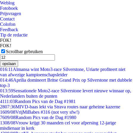
Weblog
Fotoboek
Prijsvragen
Contact
Colofon
Feedback
Tip de redactie
FOK!
FOK!
Scrollbar gebruiken
opslaan
0
16:11
Almansa wint Moto3-race Silverstone, Uriarte profiteert niet
van afwezige kampioenschapsleider
0
14:46
Aprilia domineert Britse Grand Prix op Silverstone met dubbele
top-3
0
13:59
Sensationele Moto2-race Silverstone levert nieuwe winnaar op,
Nederlanders buiten de punten
41
11:03
Random Pics van de Dag #1981
28
07:36
MIVD-baas lekt via Strava routes naar geheime kazerne
16
09/08
VrijMiBabes #316 (not very sfw!)
76
09/08
Random Pics van de Dag #1980
13
08/08
Vrouw krijgt 30 maanden cel voor afpersing 12-jarige
misdienaar in kerk