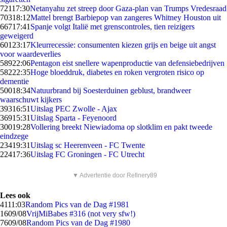
721
17:30
Netanyahu zet streep door Gaza-plan van Trumps Vredesraad
703
18:12
Mattel brengt Barbiepop van zangeres Whitney Houston uit
667
17:41
Spanje volgt Italië met grenscontroles, tien reizigers
geweigerd
601
23:17
Kleurrecessie: consumenten kiezen grijs en beige uit angst
voor waardeverlies
589
22:06
Pentagon eist snellere wapenproductie van defensiebedrijven
582
22:35
Hoge bloeddruk, diabetes en roken vergroten risico op
dementie
500
18:34
Natuurbrand bij Soesterduinen geblust, brandweer
waarschuwt kijkers
393
16:51
Uitslag PEC Zwolle - Ajax
369
15:31
Uitslag Sparta - Feyenoord
300
19:28
Vollering breekt Niewiadoma op slotklim en pakt tweede
eindzege
234
19:31
Uitslag sc Heerenveen - FC Twente
224
17:36
Uitslag FC Groningen - FC Utrecht
▼ Advertentie door Refinery89
Lees ook
41
11:03
Random Pics van de Dag #1981
16
09/08
VrijMiBabes #316 (not very sfw!)
76
09/08
Random Pics van de Dag #1980