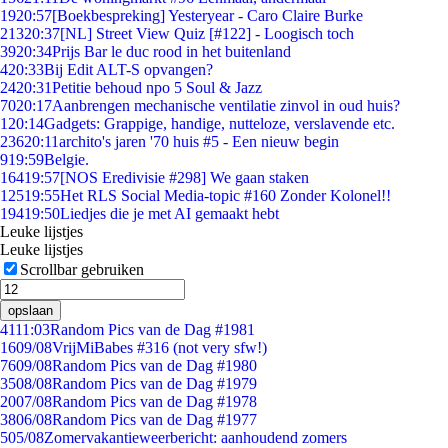
19
20:57
[Boekbespreking] Yesteryear - Caro Claire Burke
213
20:37
[NL] Street View Quiz [#122] - Loogisch toch
39
20:34
Prijs Bar le duc rood in het buitenland
4
20:33
Bij Edit ALT-S opvangen?
24
20:31
Petitie behoud npo 5 Soul & Jazz
70
20:17
Aanbrengen mechanische ventilatie zinvol in oud huis?
1
20:14
Gadgets: Grappige, handige, nutteloze, verslavende etc.
236
20:11
archito's jaren '70 huis #5 - Een nieuw begin
9
19:59
Belgie.
164
19:57
[NOS Eredivisie #298] We gaan staken
125
19:55
Het RLS Social Media-topic #160 Zonder Kolonel!!
194
19:50
Liedjes die je met AI gemaakt hebt
Leuke lijstjes
Leuke lijstjes
Scrollbar gebruiken
opslaan
41
11:03
Random Pics van de Dag #1981
16
09/08
VrijMiBabes #316 (not very sfw!)
76
09/08
Random Pics van de Dag #1980
35
08/08
Random Pics van de Dag #1979
20
07/08
Random Pics van de Dag #1978
38
06/08
Random Pics van de Dag #1977
5
05/08
Zomervakantieweerbericht: aanhoudend zomers