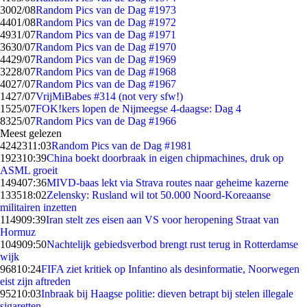
30
02/08
Random Pics van de Dag #1973
44
01/08
Random Pics van de Dag #1972
49
31/07
Random Pics van de Dag #1971
36
30/07
Random Pics van de Dag #1970
44
29/07
Random Pics van de Dag #1969
32
28/07
Random Pics van de Dag #1968
40
27/07
Random Pics van de Dag #1967
14
27/07
VrijMiBabes #314 (not very sfw!)
15
25/07
FOK!kers lopen de Nijmeegse 4-daagse: Dag 4
83
25/07
Random Pics van de Dag #1966
Meest gelezen
42423
11:03
Random Pics van de Dag #1981
1923
10:39
China boekt doorbraak in eigen chipmachines, druk op
ASML groeit
1494
07:36
MIVD-baas lekt via Strava routes naar geheime kazerne
1335
18:02
Zelensky: Rusland wil tot 50.000 Noord-Koreaanse
militairen inzetten
1149
09:39
Iran stelt zes eisen aan VS voor heropening Straat van
Hormuz
1049
09:50
Nachtelijk gebiedsverbod brengt rust terug in Rotterdamse
wijk
968
10:24
FIFA ziet kritiek op Infantino als desinformatie, Noorwegen
eist zijn aftreden
952
10:03
Inbraak bij Haagse politie: dieven betrapt bij stelen illegale
sigaretten