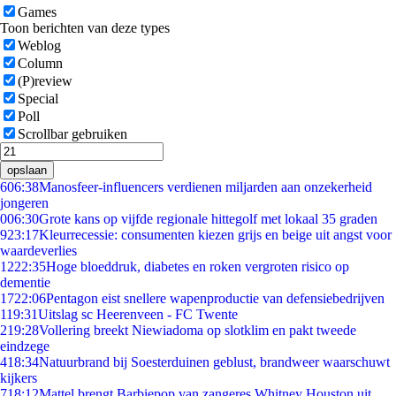
Games
Toon berichten van deze types
Weblog
Column
(P)review
Special
Poll
Scrollbar gebruiken
opslaan
6
06:38
Manosfeer-influencers verdienen miljarden aan onzekerheid
jongeren
0
06:30
Grote kans op vijfde regionale hittegolf met lokaal 35 graden
9
23:17
Kleurrecessie: consumenten kiezen grijs en beige uit angst voor
waardeverlies
12
22:35
Hoge bloeddruk, diabetes en roken vergroten risico op
dementie
17
22:06
Pentagon eist snellere wapenproductie van defensiebedrijven
1
19:31
Uitslag sc Heerenveen - FC Twente
2
19:28
Vollering breekt Niewiadoma op slotklim en pakt tweede
eindzege
4
18:34
Natuurbrand bij Soesterduinen geblust, brandweer waarschuwt
kijkers
7
18:12
Mattel brengt Barbiepop van zangeres Whitney Houston uit