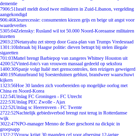
dementie
79
06:51
Israël meldt dood twee militairen in Zuid-Libanon, vergelding
aangekondigd
9
06:46
Kleurrecessie: consumenten kiezen grijs en beige uit angst voor
waardeverlies
53
05:04
Zelensky: Rusland wil tot 50.000 Noord-Koreaanse militairen
inzetten
29
03:23
Netanyahu zet streep door Gaza-plan van Trumps Vredesraad
13
01:10
Inbraak bij Haagse politie: dieven betrapt bij stelen illegale
sigaretten
7
01:03
Mattel brengt Barbiepop van zangeres Whitney Houston uit
42
00:52
Vinted-foto's van vrouwen massaal gedeeld op seksfora
14
00:30
Spanje volgt Italië met grenscontroles, tien reizigers geweigerd
4
00:19
Natuurbrand bij Soesterduinen geblust, brandweer waarschuwt
kijkers
13
23:56
Hoe 30 landen zich voorbereiden op mogelijke oorlog met
China en Noord-Korea
1
22:54
Uitslag FC Groningen - FC Utrecht
2
22:53
Uitslag PEC Zwolle - Ajax
1
22:52
Uitslag sc Heerenveen - FC Twente
27
22:52
Nachtelijk gebiedsverbod brengt rust terug in Rotterdamse
wijk
30
22:47
NPO-manager Menno de Boer geschorst na dickpic in
groepsapp
13
22:23
Vrouw krijgt 30 maanden cel voor afpersing 12-jarige