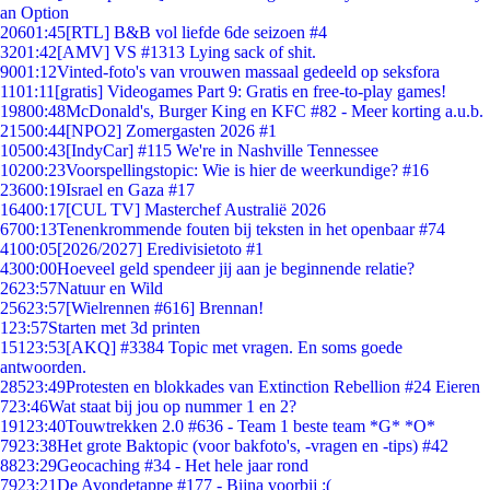
an Option
206
01:45
[RTL] B&B vol liefde 6de seizoen #4
32
01:42
[AMV] VS #1313 Lying sack of shit.
90
01:12
Vinted-foto's van vrouwen massaal gedeeld op seksfora
11
01:11
[gratis] Videogames Part 9: Gratis en free-to-play games!
198
00:48
McDonald's, Burger King en KFC #82 - Meer korting a.u.b.
215
00:44
[NPO2] Zomergasten 2026 #1
105
00:43
[IndyCar] #115 We're in Nashville Tennessee
102
00:23
Voorspellingstopic: Wie is hier de weerkundige? #16
236
00:19
Israel en Gaza #17
164
00:17
[CUL TV] Masterchef Australië 2026
67
00:13
Tenenkrommende fouten bij teksten in het openbaar #74
41
00:05
[2026/2027] Eredivisietoto #1
43
00:00
Hoeveel geld spendeer jij aan je beginnende relatie?
26
23:57
Natuur en Wild
256
23:57
[Wielrennen #616] Brennan!
1
23:57
Starten met 3d printen
151
23:53
[AKQ] #3384 Topic met vragen. En soms goede
antwoorden.
285
23:49
Protesten en blokkades van Extinction Rebellion #24 Eieren
7
23:46
Wat staat bij jou op nummer 1 en 2?
191
23:40
Touwtrekken 2.0 #636 - Team 1 beste team *G* *O*
79
23:38
Het grote Baktopic (voor bakfoto's, -vragen en -tips) #42
88
23:29
Geocaching #34 - Het hele jaar rond
79
23:21
De Avondetappe #177 - Bijna voorbij :(