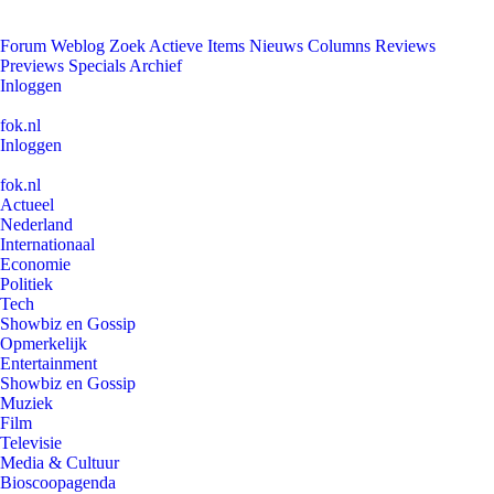
Forum
Weblog
Zoek
Actieve Items
Nieuws
Columns
Reviews
Previews
Specials
Archief
Inloggen
fok.nl
Inloggen
fok.nl
Actueel
Nederland
Internationaal
Economie
Politiek
Tech
Showbiz en Gossip
Opmerkelijk
Entertainment
Showbiz en Gossip
Muziek
Film
Televisie
Media & Cultuur
Bioscoopagenda