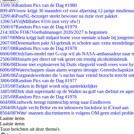
35
09:56
Random Pics van de Dag #1980
8
09:49
Vrouw krijgt 30 maanden cel voor afpersing 12-jarige misdienaa
32
09:46
PostNL-bezorger steekt bewoner na ruzie over pakket
12
06:54
VrijMiBabes #316 (not very sfw!)
35
00:07
Random Pics van de Dag #1979
2
14:30
De FOK!Voetbalmanager 2026/2027 is begonnen
16
07/08
Meta krijgt half miljard boete voor mentale schade bij jongeren
20
07/08
Denemarken pakt AI-gebruik in scholen aan: extra mondeling
19
07/08
Random Pics van de Dag #1978
66
06/08
Onlyfans-model met G-cup wil als NASA-ambassadeur naar 
25
06/08
Huisarts per direct uit vak gezet om ernstig alcoholmisbruik
19
06/08
Drone met explosieven bij Duits vliegveld voedt vrees voor hy
60
06/08
Waterschappen slaan alarm wegens droogte: Gereedschapskist
24
06/08
Zorgmedewerkster die 's nachts haar vriend bezocht terecht on
38
06/08
Random Pics van de Dag #1977
21
05/08
Tanken in België wordt nóg aantrekkelijker
34
05/08
Dirk sluit supermarkt op de Wallen na golf van diefstal en agre
12
05/08
Random Pics van de Dag #1976
6
04/08
Kraftwerk brengt ruimteschip terug naar Eindhoven
20
04/08
Apple vecht Britse eis tot inbouwen backdoor in iCloud aan
85
04/08
'Witte' mannen discrimineren is volgens OM geen enkel probl
Laatste items
Laatste items
Toon berichten uit deze thema's