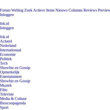
Forum
Weblog
Zoek
Actieve Items
Nieuws
Columns
Reviews
Previe
Inloggen
fok.nl
Inloggen
fok.nl
Actueel
Nederland
Internationaal
Economie
Politiek
Tech
Showbiz en Gossip
Opmerkelijk
Entertainment
Showbiz en Gossip
Muziek
Film
Televisie
Media & Cultuur
Bioscoopagenda
Sport