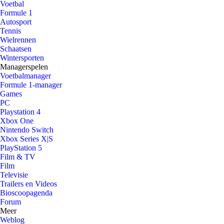
Voetbal
Formule 1
Autosport
Tennis
Wielrennen
Schaatsen
Wintersporten
Managerspelen
Voetbalmanager
Formule 1-manager
Games
PC
Playstation 4
Xbox One
Nintendo Switch
Xbox Series X|S
PlayStation 5
Film & TV
Film
Televisie
Trailers en Videos
Bioscoopagenda
Forum
Meer
Weblog