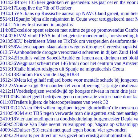
10
14:23
Broer 135 keer gestoken en gesneden: zes jaar cel en tbs voo
23
14:17
Long live the 7th of October
19
14:15
VS: kans op Russische aanval op NAVO-land groeit, munitiet
55
14:11
Spanje: bijna alle migranten in Ceuta weer teruggekeerd naar
2
14:11
Nieuw te streamen in augustus
1
14:08
Excelsior opent seizoen met ruime zege op promovendus Camb
3
14:02
RIVM vindt PFAS in al het geteste moedermelk, borstvoeding bl
39
13:58
EU bekritiseert Meta en TikTok om verspreiden desinformatie
60
13:58
Waterschappen slaan alarm wegens droogte: Gereedschapskist
6
13:57
Aanhoudende droogte veroorzaakt scheuren in dijken Zuid-Hol
27
13:42
Houthi's vallen Saoedi-Arabië en Jemen aan, dreigen met blok
20
13:36
Wegpiraat scheurt met 146 km/u door het centrum van Amste
25
13:19
Italië hindert reizigers uit Spanje na migratiecrisis Ceuta
37
13:13
Random Pics van de Dag #1833
16
12:43
Meta krijgt half miljard boete voor mentale schade bij jongeren
8
12:23
Vrouw krijgt 30 maanden cel voor afpersing 12-jarige misdienaa
42
12:11
Voedselprijzen wereldwijd op hoogste niveau in ruim drie jaar
29
11:05
Kabinet geeft bedrijven geen compensatie voor schade door la
6
11:03
Trailers kijken: de bioscoopreleases van week 32
36
11:02
CDA en D66 willen ingrijpen tegen 'gluurbrillen' die mensen 
24
10:54
OM eist TBS tegen verwarde man die agenten stak met aardap
24
10:18
Vier aanhoudingen na doodsbedreiging burgemeester Depla v
56
09:52
Dikke Van Dale neemt 'vulvalippen' op: 'stigma op schaamlip
40
09:42
Duitser (93) crasht met quad tegen boom, vier gewonden
25
09:22
Huisarts per direct uit vak gezet om ernstig alcoholmisbruik