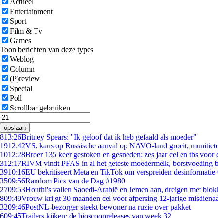
Actueel
Entertainment
Sport
Film & Tv
Games
Toon berichten van deze types
Weblog
Column
(P)review
Special
Poll
Scrollbar gebruiken
opslaan
8
13:26
Britney Spears: "Ik geloof dat ik heb gefaald als moeder"
19
12:42
VS: kans op Russische aanval op NAVO-land groeit, munitiet
10
12:28
Broer 135 keer gestoken en gesneden: zes jaar cel en tbs voo
3
12:17
RIVM vindt PFAS in al het geteste moedermelk, borstvoeding bl
39
10:16
EU bekritiseert Meta en TikTok om verspreiden desinformatie
35
09:56
Random Pics van de Dag #1980
27
09:53
Houthi's vallen Saoedi-Arabië en Jemen aan, dreigen met blok
8
09:49
Vrouw krijgt 30 maanden cel voor afpersing 12-jarige misdienaa
32
09:46
PostNL-bezorger steekt bewoner na ruzie over pakket
6
09:45
Trailers kijken: de bioscoopreleases van week 32