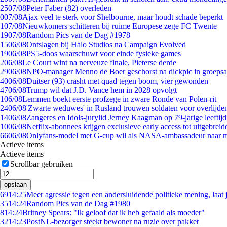
25
07/08
Peter Faber (82) overleden
0
07/08
Ajax veel te sterk voor Shelbourne, maar houdt schade beperkt
1
07/08
Nieuwkomers schitteren bij ruime Europese zege FC Twente
19
07/08
Random Pics van de Dag #1978
15
06/08
Ontslagen bij Halo Studios na Campaign Evolved
19
06/08
PS5-doos waarschuwt voor einde fysieke games
2
06/08
Le Court wint na nerveuze finale, Pieterse derde
29
06/08
NPO-manager Menno de Boer geschorst na dickpic in groeps
40
06/08
Duitser (93) crasht met quad tegen boom, vier gewonden
47
06/08
Trump wil dat J.D. Vance hem in 2028 opvolgt
1
06/08
Lemmen boekt eerste profzege in zware Ronde van Polen-rit
24
06/08
'Zwarte weduwes' in Rusland trouwen soldaten voor overlijden
14
06/08
Zangeres en Idols-jurylid Jerney Kaagman op 79-jarige leeftij
10
06/08
Netflix-abonnees krijgen exclusieve early access tot uitgebreid
66
06/08
Onlyfans-model met G-cup wil als NASA-ambassadeur naar 
Actieve items
Actieve items
Scrollbar gebruiken
opslaan
69
14:25
Meer agressie tegen een andersluidende politieke mening, laat j
35
14:24
Random Pics van de Dag #1980
8
14:24
Britney Spears: "Ik geloof dat ik heb gefaald als moeder"
32
14:23
PostNL-bezorger steekt bewoner na ruzie over pakket