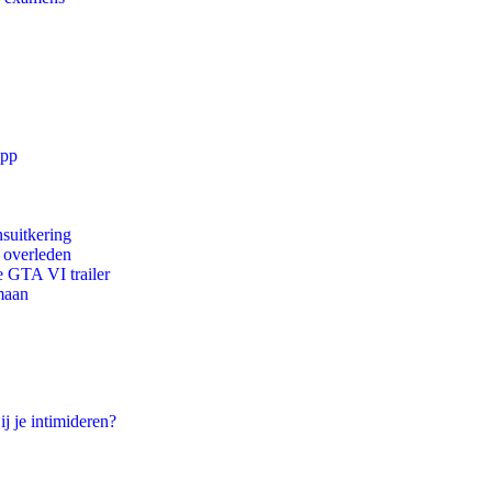
app
suitkering
d overleden
e GTA VI trailer
maan
ij je intimideren?