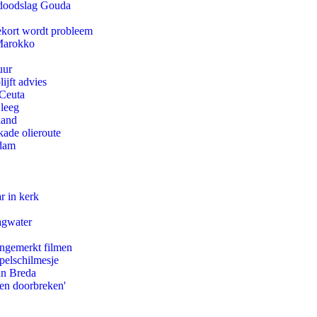
r doodslag Gouda
ekort wordt probleem
 Marokko
uur
ijft advies
 Ceuta
 leeg
land
kade olieroute
rdam
r in kerk
agwater
ongemerkt filmen
pelschilmesje
an Breda
pen doorbreken'