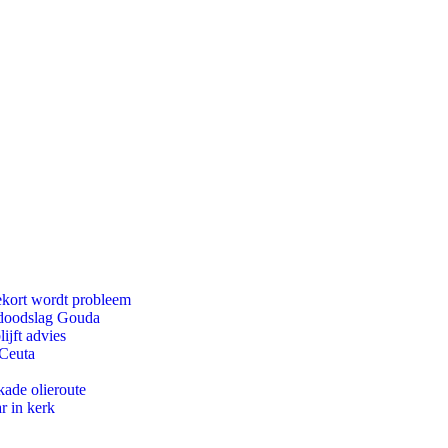
ekort wordt probleem
r doodslag Gouda
ijft advies
 Ceuta
kade olieroute
r in kerk