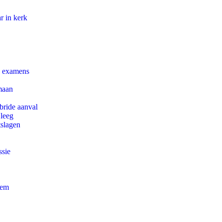
r in kerk
e examens
maan
bride aanval
 leeg
tslagen
ssie
eem