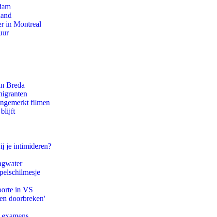
rdam
land
r in Montreal
uur
an Breda
migranten
ongemerkt filmen
lijft
ij je intimideren?
agwater
pelschilmesje
oorte in VS
pen doorbreken'
e examens