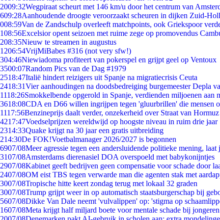
20
09:32
Wegpiraat scheurt met 146 km/u door het centrum van Amste
6
09:28
Aanhoudende droogte veroorzaakt scheuren in dijken Zuid-Hol
0
08:59
Van de Zandschulp overleeft matchpoints, ook Griekspoor verde
1
08:56
Excelsior opent seizoen met ruime zege op promovendus Camb
2
08:35
Nieuw te streamen in augustus
12
06:54
VrijMiBabes #316 (not very sfw!)
3
04:46
Niewiadoma profiteert van pokerspel en grijpt geel op Ventoux
35
00:07
Random Pics van de Dag #1979
25
18:47
Italië hindert reizigers uit Spanje na migratiecrisis Ceuta
24
18:31
Vier aanhoudingen na doodsbedreiging burgemeester Depla v
11
18:26
Smokkelbende opgerold in Spanje, verdienden miljoenen aan 
36
18:08
CDA en D66 willen ingrijpen tegen 'gluurbrillen' die mensen 
11
17:56
Benzineprijs daalt verder, onzekerheid over Straat van Hormuz b
42
17:47
Voedselprijzen wereldwijd op hoogste niveau in ruim drie jaar
23
14:33
Quake krijgt na 30 jaar een gratis uitbreiding
2
14:30
De FOK!Voetbalmanager 2026/2027 is begonnen
69
07/08
Meer agressie tegen een andersluidende politieke mening, laat j
31
07/08
Amsterdams dierenasiel DOA overspoeld met babykonijntjes
29
07/08
Kabinet geeft bedrijven geen compensatie voor schade door la
24
07/08
OM eist TBS tegen verwarde man die agenten stak met aardap
30
07/08
Tropische hitte keert zondag terug met lokaal 32 graden
30
07/08
Trump grijpt weer in op automatisch staatsburgerschap bij geb
56
07/08
Dikke Van Dale neemt 'vulvalippen' op: 'stigma op schaamlip
16
07/08
Meta krijgt half miljard boete voor mentale schade bij jongeren
20
07/08
Denemarken pakt AI-gebruik in scholen aan: extra mondeling