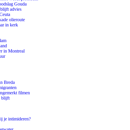
 doodslag Gouda
lijft advies
 Ceuta
kade olieroute
ar in kerk
rdam
land
r in Montreal
uur
an Breda
migranten
ongemerkt filmen
blijft
ij je intimideren?
agwater