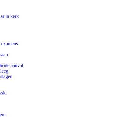
ar in kerk
e examens
maan
bride aanval
 leeg
tslagen
ssie
eem