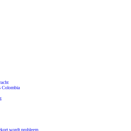
racht
ls Colombia
g
ekort wordt probleem