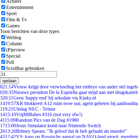
Actueel
Entertainment
Sport
Film & Tv
Games
Toon berichten van deze types
Weblog
Column
(P)review
Special
Poll
Scrollbar gebruiken
opslaan
0
21:14
Vrouw krijgt door verwisseling het embryo van ander stel ingeb
0
20:35
Nieuwe president De la Espriella gaat strijd aan met drugskarte
3
20:11
Geen 'happy end' bij seksdate via Kinky.nl
14
19:57
XR blokkeert A12 ruim twee uur, agent gebeten bij aanhoudin
1
19:21
Uitslag NEC - Telstar
14
15:10
VrijMiBabes #316 (not very sfw!)
41
15:09
Random Pics van de Dag #1980
17
15:00
Jesus Simulator komt naar Nintendo Switch
26
13:26
Britney Spears: "Ik geloof dat ik heb gefaald als moeder"
43
12:42
VS: kans op Russische aanval op NAVO-land groeit, munitiet