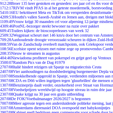
9
12:28
Broer 135 keer gestoken en gesneden: zes jaar cel en tbs voor
17
12:17
RIVM vindt PFAS in al het geteste moedermelk, borstvoeding b
54
10:16
EU bekritiseert Meta en TikTok om verspreiden desinformatie
42
09:53
Houthi's vallen Saoedi-Arabië en Jemen aan, dreigen met blok
11
09:49
Vrouw krijgt 30 maanden cel voor afpersing 12-jarige misdiena
43
09:46
PostNL-bezorger steekt bewoner na ruzie over pakket
6
09:45
Trailers kijken: de bioscoopreleases van week 32
25
09:32
Wegpiraat scheurt met 146 km/u door het centrum van Amste
7
09:28
Aanhoudende droogte veroorzaakt scheuren in dijken Zuid-Hol
0
08:59
Van de Zandschulp overleeft matchpoints, ook Griekspoor verde
1
08:56
Excelsior opent seizoen met ruime zege op promovendus Camb
2
08:35
Nieuw te streamen in augustus
4
04:46
Niewiadoma profiteert van pokerspel en grijpt geel op Ventoux
35
00:07
Random Pics van de Dag #1979
27
07/08
Italië hindert reizigers uit Spanje na migratiecrisis Ceuta
24
07/08
Vier aanhoudingen na doodsbedreiging burgemeester Depla v
11
07/08
Smokkelbende opgerold in Spanje, verdienden miljoenen aan 
39
07/08
CDA en D66 willen ingrijpen tegen 'gluurbrillen' die mensen 
13
07/08
Benzineprijs daalt verder, onzekerheid over Straat van Hormuz 
42
07/08
Voedselprijzen wereldwijd op hoogste niveau in ruim drie jaar
23
07/08
Quake krijgt na 30 jaar een gratis uitbreiding
2
07/08
De FOK!Voetbalmanager 2026/2027 is begonnen
70
07/08
Meer agressie tegen een andersluidende politieke mening, laat j
31
07/08
Amsterdams dierenasiel DOA overspoeld met babykonijntjes
29
07/08
Kabinet geeft bedrijven geen compensatie voor schade door la