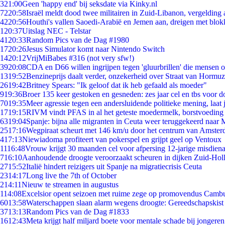
3
21:00
Geen 'happy end' bij seksdate via Kinky.nl
72
20:58
Israël meldt dood twee militairen in Zuid-Libanon, vergeldin
42
20:56
Houthi's vallen Saoedi-Arabië en Jemen aan, dreigen met blok
1
20:37
Uitslag NEC - Telstar
41
20:33
Random Pics van de Dag #1980
17
20:26
Jesus Simulator komt naar Nintendo Switch
14
20:12
VrijMiBabes #316 (not very sfw!)
39
20:08
CDA en D66 willen ingrijpen tegen 'gluurbrillen' die mensen 
13
19:52
Benzineprijs daalt verder, onzekerheid over Straat van Hormuz 
26
19:42
Britney Spears: "Ik geloof dat ik heb gefaald als moeder"
9
19:36
Broer 135 keer gestoken en gesneden: zes jaar cel en tbs voor
70
19:35
Meer agressie tegen een andersluidende politieke mening, laat j
17
19:15
RIVM vindt PFAS in al het geteste moedermelk, borstvoeding b
63
19:04
Spanje: bijna alle migranten in Ceuta weer teruggekeerd naar
25
17:16
Wegpiraat scheurt met 146 km/u door het centrum van Amste
4
17:13
Niewiadoma profiteert van pokerspel en grijpt geel op Ventoux
11
16:48
Vrouw krijgt 30 maanden cel voor afpersing 12-jarige misdiena
7
16:10
Aanhoudende droogte veroorzaakt scheuren in dijken Zuid-Hol
27
15:52
Italië hindert reizigers uit Spanje na migratiecrisis Ceuta
23
14:17
Long live the 7th of October
2
14:11
Nieuw te streamen in augustus
1
14:08
Excelsior opent seizoen met ruime zege op promovendus Camb
60
13:58
Waterschappen slaan alarm wegens droogte: Gereedschapskist
37
13:13
Random Pics van de Dag #1833
16
12:43
Meta krijgt half miljard boete voor mentale schade bij jongeren