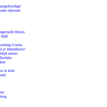
g aangekondigd
kade olieroute
ongemerkt filmen
blijft
 doodslag Gouda
ij je intimideren?
lijft advies
 Marokko
rdam
ar in kerk
land
uur
 leeg