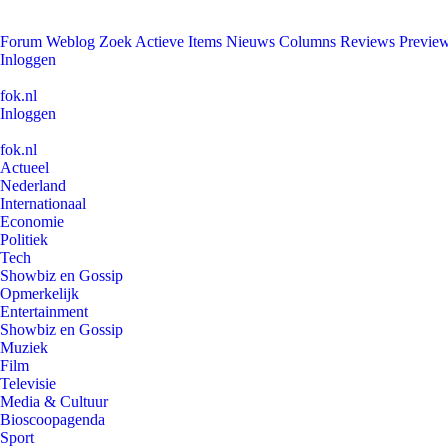
Forum
Weblog
Zoek
Actieve Items
Nieuws
Columns
Reviews
Previe
Inloggen
fok.nl
Inloggen
fok.nl
Actueel
Nederland
Internationaal
Economie
Politiek
Tech
Showbiz en Gossip
Opmerkelijk
Entertainment
Showbiz en Gossip
Muziek
Film
Televisie
Media & Cultuur
Bioscoopagenda
Sport