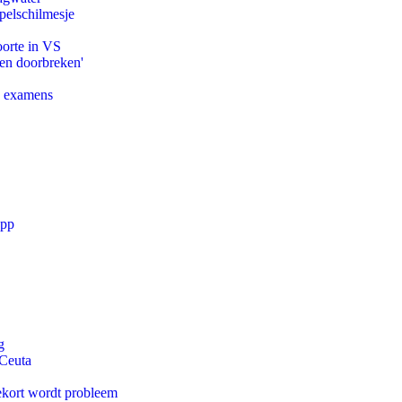
pelschilmesje
oorte in VS
pen doorbreken'
e examens
app
g
 Ceuta
ekort wordt probleem