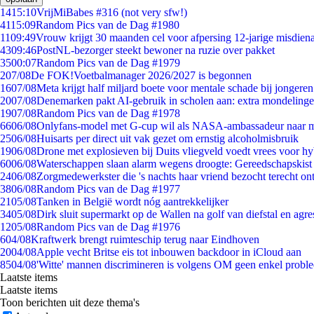
14
15:10
VrijMiBabes #316 (not very sfw!)
41
15:09
Random Pics van de Dag #1980
11
09:49
Vrouw krijgt 30 maanden cel voor afpersing 12-jarige misdiena
43
09:46
PostNL-bezorger steekt bewoner na ruzie over pakket
35
00:07
Random Pics van de Dag #1979
2
07/08
De FOK!Voetbalmanager 2026/2027 is begonnen
16
07/08
Meta krijgt half miljard boete voor mentale schade bij jongeren
20
07/08
Denemarken pakt AI-gebruik in scholen aan: extra mondeling
19
07/08
Random Pics van de Dag #1978
66
06/08
Onlyfans-model met G-cup wil als NASA-ambassadeur naar 
25
06/08
Huisarts per direct uit vak gezet om ernstig alcoholmisbruik
19
06/08
Drone met explosieven bij Duits vliegveld voedt vrees voor hy
60
06/08
Waterschappen slaan alarm wegens droogte: Gereedschapskist
24
06/08
Zorgmedewerkster die 's nachts haar vriend bezocht terecht on
38
06/08
Random Pics van de Dag #1977
21
05/08
Tanken in België wordt nóg aantrekkelijker
34
05/08
Dirk sluit supermarkt op de Wallen na golf van diefstal en agre
12
05/08
Random Pics van de Dag #1976
6
04/08
Kraftwerk brengt ruimteschip terug naar Eindhoven
20
04/08
Apple vecht Britse eis tot inbouwen backdoor in iCloud aan
85
04/08
'Witte' mannen discrimineren is volgens OM geen enkel probl
Laatste items
Laatste items
Toon berichten uit deze thema's