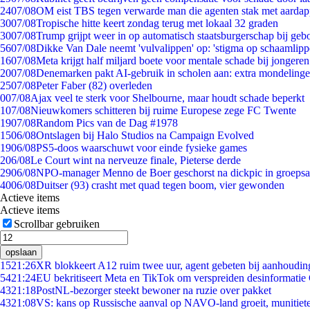
24
07/08
OM eist TBS tegen verwarde man die agenten stak met aardap
30
07/08
Tropische hitte keert zondag terug met lokaal 32 graden
30
07/08
Trump grijpt weer in op automatisch staatsburgerschap bij geb
56
07/08
Dikke Van Dale neemt 'vulvalippen' op: 'stigma op schaamlip
16
07/08
Meta krijgt half miljard boete voor mentale schade bij jongeren
20
07/08
Denemarken pakt AI-gebruik in scholen aan: extra mondeling
25
07/08
Peter Faber (82) overleden
0
07/08
Ajax veel te sterk voor Shelbourne, maar houdt schade beperkt
1
07/08
Nieuwkomers schitteren bij ruime Europese zege FC Twente
19
07/08
Random Pics van de Dag #1978
15
06/08
Ontslagen bij Halo Studios na Campaign Evolved
19
06/08
PS5-doos waarschuwt voor einde fysieke games
2
06/08
Le Court wint na nerveuze finale, Pieterse derde
29
06/08
NPO-manager Menno de Boer geschorst na dickpic in groeps
40
06/08
Duitser (93) crasht met quad tegen boom, vier gewonden
Actieve items
Actieve items
Scrollbar gebruiken
opslaan
15
21:26
XR blokkeert A12 ruim twee uur, agent gebeten bij aanhoudin
54
21:24
EU bekritiseert Meta en TikTok om verspreiden desinformatie
43
21:18
PostNL-bezorger steekt bewoner na ruzie over pakket
43
21:08
VS: kans op Russische aanval op NAVO-land groeit, munitiet