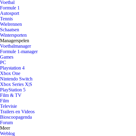
Voetbal
Formule 1
Autosport
Tennis
Wielrennen
Schaatsen
Wintersporten
Managerspelen
Voetbalmanager
Formule 1-manager
Games
PC
Playstation 4
Xbox One
Nintendo Switch
Xbox Series X|S
PlayStation 5
Film & TV
Film
Televisie
Trailers en Videos
Bioscoopagenda
Forum
Meer
Weblog