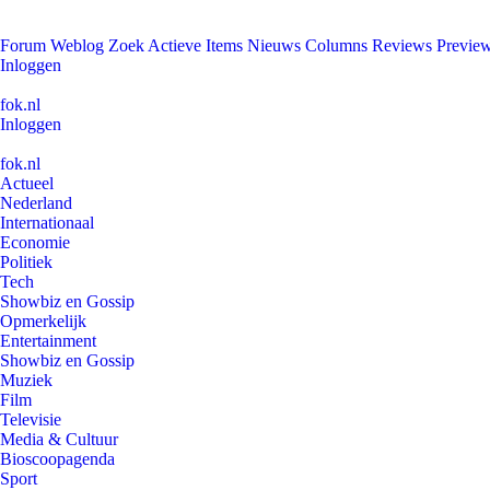
Forum
Weblog
Zoek
Actieve Items
Nieuws
Columns
Reviews
Previe
Inloggen
fok.nl
Inloggen
fok.nl
Actueel
Nederland
Internationaal
Economie
Politiek
Tech
Showbiz en Gossip
Opmerkelijk
Entertainment
Showbiz en Gossip
Muziek
Film
Televisie
Media & Cultuur
Bioscoopagenda
Sport