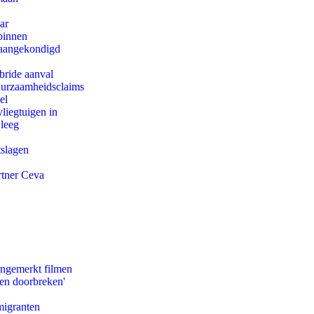
ar
binnen
g aangekondigd
bride aanval
duurzaamheidsclaims
el
iegtuigen in
 leeg
tslagen
rtner Ceva
ongemerkt filmen
pen doorbreken'
migranten