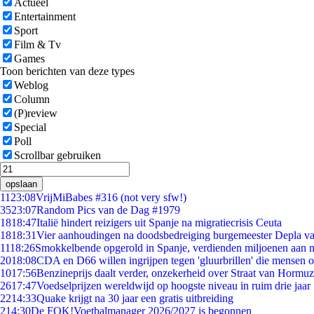
Actueel
Entertainment
Sport
Film & Tv
Games
Toon berichten van deze types
Weblog
Column
(P)review
Special
Poll
Scrollbar gebruiken
opslaan
11
23:08
VrijMiBabes #316 (not very sfw!)
35
23:07
Random Pics van de Dag #1979
18
18:47
Italië hindert reizigers uit Spanje na migratiecrisis Ceuta
18
18:31
Vier aanhoudingen na doodsbedreiging burgemeester Depla v
11
18:26
Smokkelbende opgerold in Spanje, verdienden miljoenen aan 
20
18:08
CDA en D66 willen ingrijpen tegen 'gluurbrillen' die mensen 
10
17:56
Benzineprijs daalt verder, onzekerheid over Straat van Hormuz 
26
17:47
Voedselprijzen wereldwijd op hoogste niveau in ruim drie jaar
22
14:33
Quake krijgt na 30 jaar een gratis uitbreiding
2
14:30
De FOK!Voetbalmanager 2026/2027 is begonnen