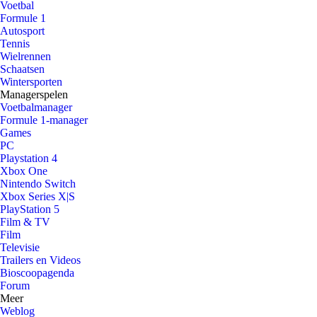
Voetbal
Formule 1
Autosport
Tennis
Wielrennen
Schaatsen
Wintersporten
Managerspelen
Voetbalmanager
Formule 1-manager
Games
PC
Playstation 4
Xbox One
Nintendo Switch
Xbox Series X|S
PlayStation 5
Film & TV
Film
Televisie
Trailers en Videos
Bioscoopagenda
Forum
Meer
Weblog