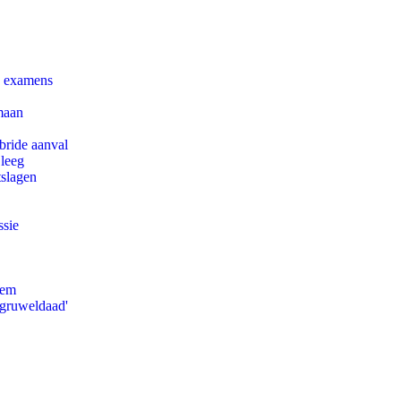
e examens
maan
bride aanval
 leeg
tslagen
ssie
eem
'gruweldaad'