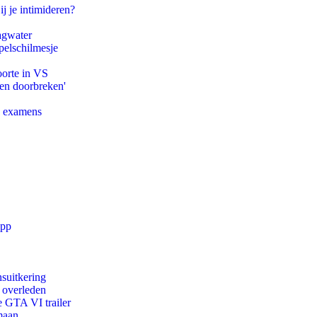
ij je intimideren?
agwater
pelschilmesje
oorte in VS
pen doorbreken'
e examens
app
suitkering
d overleden
e GTA VI trailer
maan