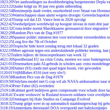
18
23:29
Vier aanhoudingen na doodsbedreiging burgemeester Depla v
22
23:22
Quake krijgt na 30 jaar een gratis uitbreiding
10
22:54
Benzineprijs daalt verder, onzekerheid over Straat van Hormuz 
59
22:53
Waterschappen slaan alarm wegens droogte: Gereedschapskist
47
22:43
Trump wil dat J.D. Vance hem in 2028 opvolgt
26
22:42
Voedselprijzen wereldwijd op hoogste niveau in ruim drie jaar
34
22:32
Ceuta-leider noemt Marokkaanse grensaanval door migranten 
38
22:29
Random Pics van de Dag #1977
38
22:28
Spaanse politie: minstens tien voor terrorisme veroordeelden 
15
22:25
Long live the 7th of October
30
22:20
Tropische hitte keert zondag terug met lokaal 32 graden
63
22:19
Meer agressie tegen een andersluidende politieke mening, laat j
7
21:52
Trailers kijken: de bioscoopreleases van week 32
46
21:30
Spoedberaad EU na crisis Ceuta, moeten we onze buitengrenz
24
21:01
Denemarken pakt AI-gebruik in scholen aan: extra mondeling
36
20:20
Duitser (93) crasht met quad tegen boom, vier gewonden
11
20:01
VrijMiBabes #316 (not very sfw!)
35
19:58
Random Pics van de Dag #1979
65
19:50
Onlyfans-model met G-cup wil als NASA-ambassadeur naar 
25
19:43
Peter Faber (82) overleden
25
19:14
Kabinet geeft bedrijven geen compensatie voor schade door la
24
18:41
'Zwarte weduwes' in Rusland trouwen soldaten voor overlijden
15
18:32
Ontslagen bij Halo Studios na Campaign Evolved
30
18:32
Trump grijpt weer in op automatisch staatsburgerschap bij geb
31
18:19
Amsterdams dierenasiel DOA overspoeld met babykonijntjes