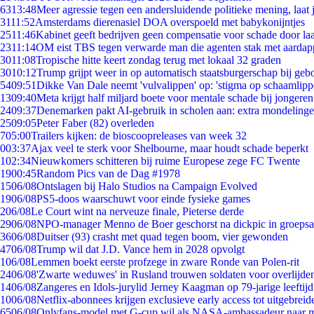
63
13:48
Meer agressie tegen een andersluidende politieke mening, laat j
31
11:52
Amsterdams dierenasiel DOA overspoeld met babykonijntjes
25
11:46
Kabinet geeft bedrijven geen compensatie voor schade door la
23
11:14
OM eist TBS tegen verwarde man die agenten stak met aardap
30
11:08
Tropische hitte keert zondag terug met lokaal 32 graden
30
10:12
Trump grijpt weer in op automatisch staatsburgerschap bij geb
54
09:51
Dikke Van Dale neemt 'vulvalippen' op: 'stigma op schaamlip
13
09:40
Meta krijgt half miljard boete voor mentale schade bij jongeren
24
09:37
Denemarken pakt AI-gebruik in scholen aan: extra mondeling
25
09:05
Peter Faber (82) overleden
7
05:00
Trailers kijken: de bioscoopreleases van week 32
0
03:37
Ajax veel te sterk voor Shelbourne, maar houdt schade beperkt
1
02:34
Nieuwkomers schitteren bij ruime Europese zege FC Twente
19
00:45
Random Pics van de Dag #1978
15
06/08
Ontslagen bij Halo Studios na Campaign Evolved
19
06/08
PS5-doos waarschuwt voor einde fysieke games
2
06/08
Le Court wint na nerveuze finale, Pieterse derde
29
06/08
NPO-manager Menno de Boer geschorst na dickpic in groeps
36
06/08
Duitser (93) crasht met quad tegen boom, vier gewonden
47
06/08
Trump wil dat J.D. Vance hem in 2028 opvolgt
1
06/08
Lemmen boekt eerste profzege in zware Ronde van Polen-rit
24
06/08
'Zwarte weduwes' in Rusland trouwen soldaten voor overlijden
14
06/08
Zangeres en Idols-jurylid Jerney Kaagman op 79-jarige leeftij
10
06/08
Netflix-abonnees krijgen exclusieve early access tot uitgebreid
65
06/08
Onlyfans-model met G-cup wil als NASA-ambassadeur naar 