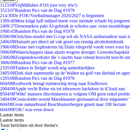
11
23:08
VrijMiBabes #316 (not very sfw!)
35
23:07
Random Pics van de Dag #1979
2
14:30
De FOK!Voetbalmanager 2026/2027 is begonnen
13
09:40
Meta krijgt half miljard boete voor mentale schade bij jongeren
24
09:37
Denemarken pakt AI-gebruik in scholen aan: extra mondeling
19
00:45
Random Pics van de Dag #1978
65
06/08
Onlyfans-model met G-cup wil als NASA-ambassadeur naar 
24
06/08
Huisarts per direct uit vak gezet om ernstig alcoholmisbruik
19
06/08
Drone met explosieven bij Duits vliegveld voedt vrees voor hy
59
06/08
Waterschappen slaan alarm wegens droogte: Gereedschapskist
23
06/08
Zorgmedewerkster die 's nachts haar vriend bezocht terecht on
38
06/08
Random Pics van de Dag #1977
21
05/08
Tanken in België wordt nóg aantrekkelijker
34
05/08
Dirk sluit supermarkt op de Wallen na golf van diefstal en agre
12
05/08
Random Pics van de Dag #1976
6
04/08
Kraftwerk brengt ruimteschip terug naar Eindhoven
20
04/08
Apple vecht Britse eis tot inbouwen backdoor in iCloud aan
85
04/08
'Witte' mannen discrimineren is volgens OM geen enkel probl
34
04/08
Ceuta-leider noemt Marokkaanse grensaanval door migranten 
6
04/08
Grote natuurbrand Boschhuizerbergen groeit naar 100 hectare
6
04/08
FOK! was even down
Laatste items
Laatste items
Toon berichten uit deze thema's