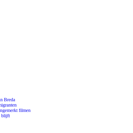
an Breda
migranten
ongemerkt filmen
blijft