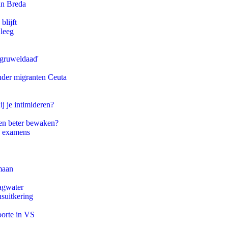
an Breda
blijft
 leeg
'gruweldaad'
onder migranten Ceuta
ij je intimideren?
en beter bewaken?
e examens
maan
agwater
suitkering
oorte in VS