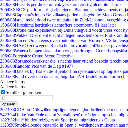
24
06/08
Huisarts per direct uit vak gezet om ernstig alcoholmisbruik
3
06/08
XBOX platform krijgt zijn eigen "Platinum" achievements dit ja
12
06/08
Capibara's lopen Braziliaans parlementsgebouw Mato Grosso 
69
06/08
Israël meldt dood twee militairen in Zuid-Libanon, vergeldin
15
06/08
Hiroshima herdenkt slachtoffers atoombom, 81 jaar later
19
06/08
Drone met explosieven bij Duits vliegveld voedt vrees voor hy
34
06/08
Wakker Dier dient klacht in tegen insectenfabriek Protix om 
22
06/08
Iran en Oman eens over route Straat van Hormuz, VS buitensp
26
06/08
NAVO zet wegens Russische provocatie 250% meer gevechtsvl
59
06/08
Waterschappen slaan alarm wegens droogte: Gereedschapskist
1
06/08
Forensics: Crime Scene Detective
23
06/08
Zorgmedewerkster die 's nachts haar vriend bezocht terecht on
38
06/08
Random Pics van de Dag #1977
18
05/08
Datalek bij Bol en de Bijenkorf na cyberaanval op logistiek pa
34
05/08
Kind overleden na aanrijding door AH-bestelbus in Dordrecht
Actieve items
Actieve items
Scrollbar gebruiken
opslaan
20
23:38
CDA en D66 willen ingrijpen tegen 'gluurbrillen' die mensen 
54
23:34
Dikke Van Dale neemt 'vulvalippen' op: 'stigma op schaamlip
18
23:32
Italië hindert reizigers uit Spanje na migratiecrisis Ceuta
11
23:30
Smokkelbende opgerold in Spanje, verdienden miljoenen aan 