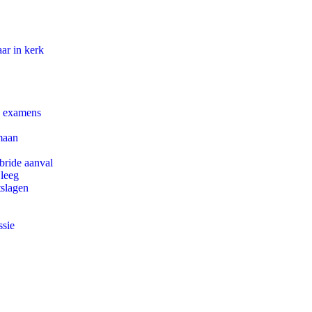
ar in kerk
e examens
maan
bride aanval
 leeg
tslagen
ssie