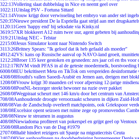
3
22:13
Vollering slaat dubbelslag in Nice en neemt geel over
10
22:11
Uitslag PSV - Fortuna Sittard
5
21:14
Vrouw krijgt door verwisseling het embryo van ander stel ingeb
5
20:35
Nieuwe president De la Espriella gaat strijd aan met drugskarte
11
20:11
Geen 'happy end' bij seksdate via Kinky.nl
36
19:57
XR blokkeert A12 ruim twee uur, agent gebeten bij aanhoudin
3
19:21
Uitslag NEC - Telstar
22
15:00
Jesus Simulator komt naar Nintendo Switch
31
13:26
Britney Spears: "Ik geloof dat ik heb gefaald als moeder"
49
12:42
VS: kans op Russische aanval op NAVO-land groeit, munitiet
12
12:28
Broer 135 keer gestoken en gesneden: zes jaar cel en tbs voo
21
12:17
RIVM vindt PFAS in al de geteste moedermelk, borstvoeding bl
60
08/08
EU bekritiseert Meta en TikTok om verspreiden desinformatie
43
08/08
Houthi's vallen Saoedi-Arabië en Jemen aan, dreigen met blok
12
08/08
Vrouw krijgt 30 maanden cel voor afpersing 12-jarige misdiena
50
08/08
PostNL-bezorger steekt bewoner na ruzie over pakket
26
08/08
Wegpiraat scheurt met 146 km/u door het centrum van Amste
7
08/08
Aanhoudende droogte veroorzaakt scheuren in dijken Zuid-Hol
0
08/08
Van de Zandschulp overleeft matchpoints, ook Griekspoor verde
1
08/08
Excelsior opent seizoen met ruime zege op promovendus Camb
2
08/08
Nieuw te streamen in augustus
4
08/08
Niewiadoma profiteert van pokerspel en grijpt geel op Ventoux
35
08/08
Random Pics van de Dag #1979
27
07/08
Italië hindert reizigers uit Spanje na migratiecrisis Ceuta
24
07/08
Vier aanhoudingen na doodsbedreiging burgemeester Depla v