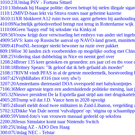
10
10:23
Uitslag PSV - Fortuna Sittard
2
10:13
Inbraak bij Haagse politie: dieven betrapt bij stelen illegale sigar
11
10:12
MIVD-baas lekt via Strava routes naar geheime kazerne
36
10:11
XR blokkeert A12 ruim twee uur, agent gebeten bij aanhoudin
4
10:09
Nachtelijk gebiedsverbod brengt rust terug in Rotterdamse wijk
11
10:06
Geen 'happy end' bij seksdate via Kinky.nl
5
09:56
Vrouw krijgt door verwisseling het embryo van ander stel ingeb
49
09:54
VS: kans op Russische aanval op NAVO-land groeit, munitiet
50
09:41
PostNL-bezorger steekt bewoner na ruzie over pakket
8
09:19
Hoe 30 landen zich voorbereiden op mogelijke oorlog met Chi
3
08:25
Vollering slaat dubbelslag in Nice en neemt geel over
12
08:24
Broer 135 keer gestoken en gesneden: zes jaar cel en tbs voo
31
08:18
Britney Spears: "Ik geloof dat ik heb gefaald als moeder"
21
08:17
RIVM vindt PFAS in al de geteste moedermelk, borstvoeding bl
16
07:42
VrijMiBabes #316 (not very sfw!)
32
07:20
Amsterdams dierenasiel DOA overspoeld met babykonijntjes
71
06:36
Meer agressie tegen een andersluidende politieke mening, laat j
5
05:32
Nieuwe president De la Espriella gaat strijd aan met drugskarte
49
05:28
Trump wil dat J.D. Vance hem in 2028 opvolgt
74
05:24
Israël meldt dood twee militairen in Zuid-Libanon, vergeldin
57
02:32
Dikke Van Dale neemt 'vulvalippen' op: 'stigma op schaamlip
40
00:59
Vinted-foto's van vrouwen massaal gedeeld op seksfora
22
00:28
Jesus Simulator komt naar Nintendo Switch
1
00:25
Uitslag AZ - ADO Den Haag
3
00:07
Uitslag NEC - Telstar