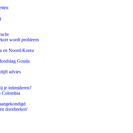
etten
g
racht
ekort wordt probleem
na en Noord-Korea
r doodslag Gouda
ijft advies
ij je intimideren?
ls Colombia
g aangekondigd
pen doorbreken'