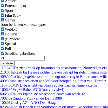
Actueel
Entertainment
Sport
Film & Tv
Games
Toon berichten van deze types
Weblog
Column
(P)review
Special
Poll
Scrollbar gebruiken
opslaan
1
10:24
FIFA ziet kritiek op Infantino als desinformatie, Noorwegen eist 
2
10:03
Inbraak bij Haagse politie: dieven betrapt bij stelen illegale sigar
4
09:50
Nachtelijk gebiedsverbod brengt rust terug in Rotterdamse wijk
4
09:39
Iran stelt zes eisen aan VS voor heropening Straat van Hormuz
11
07:36
MIVD-baas lekt via Strava routes naar geheime kazerne
16
06:35
VrijMiBabes #316 (not very sfw!)
6
06:30
Trailers kijken: de bioscoopreleases van week 32
70
01:09
Random Pics van de Dag #1980
1
00:01
Uitslag AZ - ADO Den Haag
8
23:46
Hoe 30 landen zich voorbereiden op mogelijke oorlog met Chi