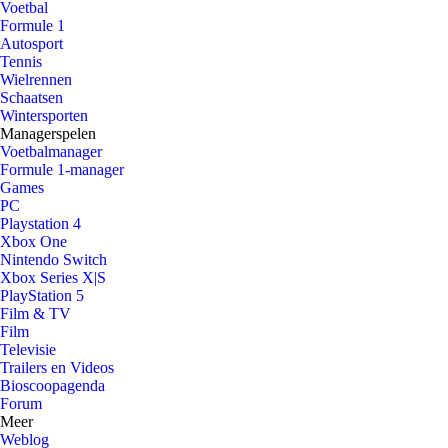
Voetbal
Formule 1
Autosport
Tennis
Wielrennen
Schaatsen
Wintersporten
Managerspelen
Voetbalmanager
Formule 1-manager
Games
PC
Playstation 4
Xbox One
Nintendo Switch
Xbox Series X|S
PlayStation 5
Film & TV
Film
Televisie
Trailers en Videos
Bioscoopagenda
Forum
Meer
Weblog