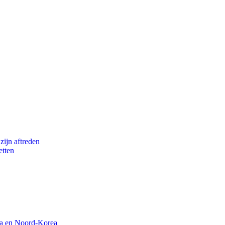
zijn aftreden
etten
na en Noord-Korea