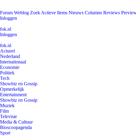
Forum
Weblog
Zoek
Actieve Items
Nieuws
Columns
Reviews
Previe
Inloggen
fok.nl
Inloggen
fok.nl
Actueel
Nederland
Internationaal
Economie
Politiek
Tech
Showbiz en Gossip
Opmerkelijk
Entertainment
Showbiz en Gossip
Muziek
Film
Televisie
Media & Cultuur
Bioscoopagenda
Sport