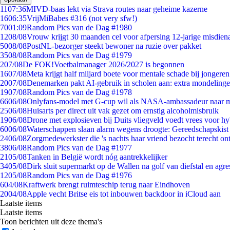
11
07:36
MIVD-baas lekt via Strava routes naar geheime kazerne
16
06:35
VrijMiBabes #316 (not very sfw!)
70
01:09
Random Pics van de Dag #1980
12
08/08
Vrouw krijgt 30 maanden cel voor afpersing 12-jarige misdiena
50
08/08
PostNL-bezorger steekt bewoner na ruzie over pakket
35
08/08
Random Pics van de Dag #1979
2
07/08
De FOK!Voetbalmanager 2026/2027 is begonnen
16
07/08
Meta krijgt half miljard boete voor mentale schade bij jongeren
20
07/08
Denemarken pakt AI-gebruik in scholen aan: extra mondeling
19
07/08
Random Pics van de Dag #1978
66
06/08
Onlyfans-model met G-cup wil als NASA-ambassadeur naar 
25
06/08
Huisarts per direct uit vak gezet om ernstig alcoholmisbruik
19
06/08
Drone met explosieven bij Duits vliegveld voedt vrees voor hy
60
06/08
Waterschappen slaan alarm wegens droogte: Gereedschapskist
24
06/08
Zorgmedewerkster die 's nachts haar vriend bezocht terecht on
38
06/08
Random Pics van de Dag #1977
21
05/08
Tanken in België wordt nóg aantrekkelijker
34
05/08
Dirk sluit supermarkt op de Wallen na golf van diefstal en agre
12
05/08
Random Pics van de Dag #1976
6
04/08
Kraftwerk brengt ruimteschip terug naar Eindhoven
20
04/08
Apple vecht Britse eis tot inbouwen backdoor in iCloud aan
Laatste items
Laatste items
Toon berichten uit deze thema's