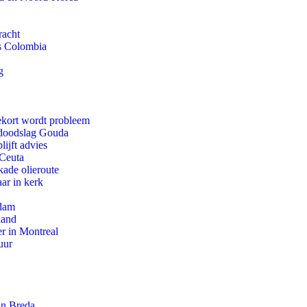
racht
ls Colombia
g
ekort wordt probleem
r doodslag Gouda
ijft advies
 Ceuta
kade olieroute
ar in kerk
rdam
land
r in Montreal
uur
an Breda