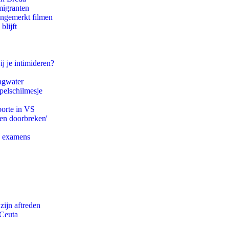
migranten
ongemerkt filmen
blijft
ij je intimideren?
agwater
pelschilmesje
oorte in VS
pen doorbreken'
e examens
zijn aftreden
 Ceuta