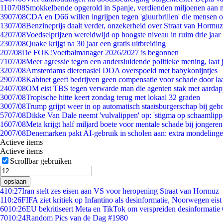
11
07/08
Smokkelbende opgerold in Spanje, verdienden miljoenen aan 
39
07/08
CDA en D66 willen ingrijpen tegen 'gluurbrillen' die mensen 
13
07/08
Benzineprijs daalt verder, onzekerheid over Straat van Hormuz 
42
07/08
Voedselprijzen wereldwijd op hoogste niveau in ruim drie jaar
23
07/08
Quake krijgt na 30 jaar een gratis uitbreiding
2
07/08
De FOK!Voetbalmanager 2026/2027 is begonnen
71
07/08
Meer agressie tegen een andersluidende politieke mening, laat j
32
07/08
Amsterdams dierenasiel DOA overspoeld met babykonijntjes
29
07/08
Kabinet geeft bedrijven geen compensatie voor schade door la
24
07/08
OM eist TBS tegen verwarde man die agenten stak met aardap
30
07/08
Tropische hitte keert zondag terug met lokaal 32 graden
30
07/08
Trump grijpt weer in op automatisch staatsburgerschap bij geb
57
07/08
Dikke Van Dale neemt 'vulvalippen' op: 'stigma op schaamlip
16
07/08
Meta krijgt half miljard boete voor mentale schade bij jongeren
20
07/08
Denemarken pakt AI-gebruik in scholen aan: extra mondeling
Actieve items
Actieve items
Scrollbar gebruiken
opslaan
4
10:27
Iran stelt zes eisen aan VS voor heropening Straat van Hormuz
1
10:26
FIFA ziet kritiek op Infantino als desinformatie, Noorwegen eist 
60
10:26
EU bekritiseert Meta en TikTok om verspreiden desinformatie
70
10:24
Random Pics van de Dag #1980