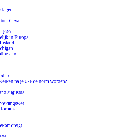
tslagen
rtner Ceva
. (66)
lijk in Europa
Rusland
ichigan
aling aan
ollar
 werken na je 67e de norm worden?
and augustus
preidingswet
n Hormuz
ekort dreigt
ssie