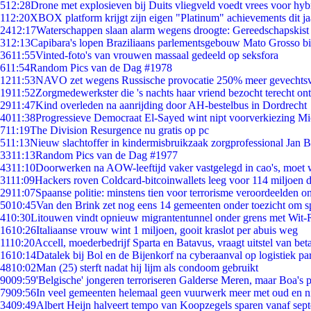
5
12:28
Drone met explosieven bij Duits vliegveld voedt vrees voor hyb
1
12:20
XBOX platform krijgt zijn eigen "Platinum" achievements dit ja
24
12:17
Waterschappen slaan alarm wegens droogte: Gereedschapskist
3
12:13
Capibara's lopen Braziliaans parlementsgebouw Mato Grosso b
36
11:55
Vinted-foto's van vrouwen massaal gedeeld op seksfora
6
11:54
Random Pics van de Dag #1978
12
11:53
NAVO zet wegens Russische provocatie 250% meer gevechtsvl
19
11:52
Zorgmedewerkster die 's nachts haar vriend bezocht terecht on
29
11:47
Kind overleden na aanrijding door AH-bestelbus in Dordrecht
40
11:38
Progressieve Democraat El-Sayed wint nipt voorverkiezing M
7
11:19
The Division Resurgence nu gratis op pc
5
11:13
Nieuw slachtoffer in kindermisbruikzaak zorgprofessional Jan B
33
11:13
Random Pics van de Dag #1977
43
11:10
Doorwerken na AOW-leeftijd vaker vastgelegd in cao's, moet
31
11:09
Hackers roven Coldcard-bitcoinwallets leeg voor 114 miljoen d
29
11:07
Spaanse politie: minstens tien voor terrorisme veroordeelden 
50
10:45
Van den Brink zet nog eens 14 gemeenten onder toezicht om s
4
10:30
Litouwen vindt opnieuw migrantentunnel onder grens met Wit-
16
10:26
Italiaanse vrouw wint 1 miljoen, gooit kraslot per abuis weg
11
10:20
Accell, moederbedrijf Sparta en Batavus, vraagt uitstel van bet
16
10:14
Datalek bij Bol en de Bijenkorf na cyberaanval op logistiek pa
48
10:02
Man (25) sterft nadat hij lijm als condoom gebruikt
90
09:59
'Belgische' jongeren terroriseren Galderse Meren, maar Boa's 
79
09:56
In veel gemeenten helemaal geen vuurwerk meer met oud en 
34
09:49
Albert Heijn halveert tempo van Koopzegels sparen vanaf sep