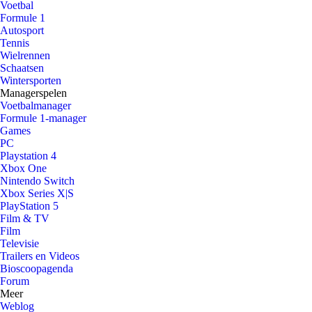
Voetbal
Formule 1
Autosport
Tennis
Wielrennen
Schaatsen
Wintersporten
Managerspelen
Voetbalmanager
Formule 1-manager
Games
PC
Playstation 4
Xbox One
Nintendo Switch
Xbox Series X|S
PlayStation 5
Film & TV
Film
Televisie
Trailers en Videos
Bioscoopagenda
Forum
Meer
Weblog