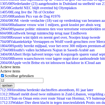
13
05/08
Nederlander (23) aangehouden in Duitsland na snelheid van 
3
05/08
Gedurfd NEC blijft overeind bij Olympiakos
14
05/08
Long live the 7th of October
12
05/08
Random Pics van de Dag #1976
20
04/08
OM: vierde verdachte (18) vast op verdenking van beramen aa
16
04/08
Italiaanse vrouw wint 1 miljoen, gooit kraslot per abuis weg
29
04/08
Spaanse politie: minstens tien voor terrorisme veroordeelden 
6
04/08
Kraftwerk brengt ruimteschip terug naar Eindhoven
1
04/08
Reusser wint tijdrit en neemt geel over, Nooijen knap tweede
7
04/08
Vakantiekiekje Verstappen en Wolff voedt geruchten over Merc
18
04/08
Spotify bereikt mijlpaal, voor het eerst 300 miljoen premium-
27
04/08
Houthi's vallen luchthaven Najran in Saoedi-Arabië aan
34
04/08
Albert Heijn halveert tempo van Koopzegels sparen vanaf sep
55
04/08
Boeren waarschuwen voor lagere oogst door aanhoudende hitt
20
04/08
Apple vecht Britse eis tot inbouwen backdoor in iCloud aan
Actieve items
Actieve items
Scrollbar gebruiken
opslaan
7
12:39
Hiroshima herdenkt slachtoffers atoombom, 81 jaar later
13
12:39
Israël meldt dood twee militairen in Zuid-Libanon, vergeldin
11
12:37
Iran en Oman eens over route Straat van Hormuz, VS buitensp
17
12:33
Wakker Dier dient klacht in tegen insectenfabriek Protix om 