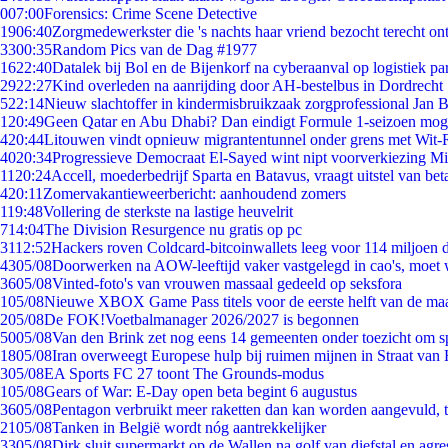
0
07:00
Forensics: Crime Scene Detective
19
06:40
Zorgmedewerkster die 's nachts haar vriend bezocht terecht on
33
00:35
Random Pics van de Dag #1977
16
22:40
Datalek bij Bol en de Bijenkorf na cyberaanval op logistiek pa
29
22:27
Kind overleden na aanrijding door AH-bestelbus in Dordrecht
5
22:14
Nieuw slachtoffer in kindermisbruikzaak zorgprofessional Jan B
1
20:49
Geen Qatar en Abu Dhabi? Dan eindigt Formule 1-seizoen moge
4
20:44
Litouwen vindt opnieuw migrantentunnel onder grens met Wit-
40
20:34
Progressieve Democraat El-Sayed wint nipt voorverkiezing M
11
20:24
Accell, moederbedrijf Sparta en Batavus, vraagt uitstel van bet
4
20:11
Zomervakantieweerbericht: aanhoudend zomers
1
19:48
Vollering de sterkste na lastige heuvelrit
7
14:04
The Division Resurgence nu gratis op pc
31
12:52
Hackers roven Coldcard-bitcoinwallets leeg voor 114 miljoen d
43
05/08
Doorwerken na AOW-leeftijd vaker vastgelegd in cao's, moet
36
05/08
Vinted-foto's van vrouwen massaal gedeeld op seksfora
1
05/08
Nieuwe XBOX Game Pass titels voor de eerste helft van de ma
2
05/08
De FOK!Voetbalmanager 2026/2027 is begonnen
50
05/08
Van den Brink zet nog eens 14 gemeenten onder toezicht om s
18
05/08
Iran overweegt Europese hulp bij ruimen mijnen in Straat va
3
05/08
EA Sports FC 27 toont The Grounds-modus
1
05/08
Gears of War: E-Day open beta begint 6 augustus
36
05/08
Pentagon verbruikt meer raketten dan kan worden aangevuld, t
21
05/08
Tanken in België wordt nóg aantrekkelijker
33
05/08
Dirk sluit supermarkt op de Wallen na golf van diefstal en agre