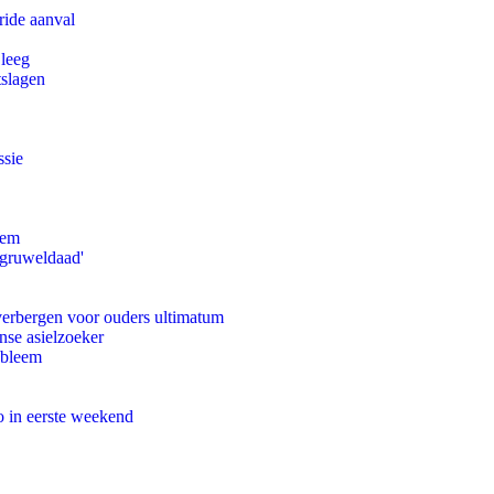
ride aanval
 leeg
tslagen
ssie
eem
'gruweldaad'
 verbergen voor ouders ultimatum
nse asielzoeker
obleem
o in eerste weekend