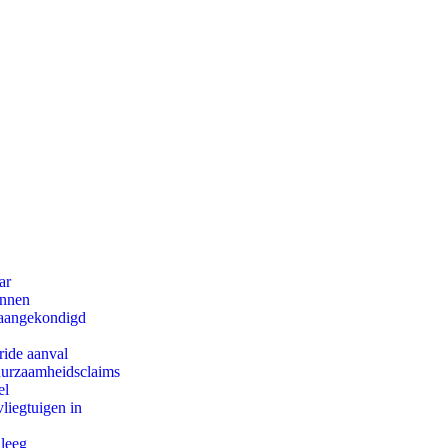
ar
innen
g aangekondigd
ride aanval
duurzaamheidsclaims
el
iegtuigen in
 leeg