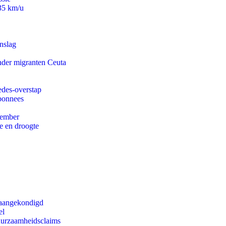
235 km/u
nslag
onder migranten Ceuta
edes-overstap
abonnees
tember
e en droogte
g aangekondigd
el
duurzaamheidsclaims