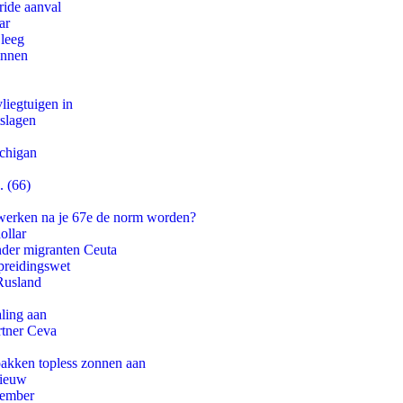
ride aanval
ar
 leeg
innen
iegtuigen in
tslagen
ichigan
. (66)
 werken na je 67e de norm worden?
ollar
onder migranten Ceuta
preidingswet
Rusland
aling aan
rtner Ceva
pakken topless zonnen aan
nieuw
tember