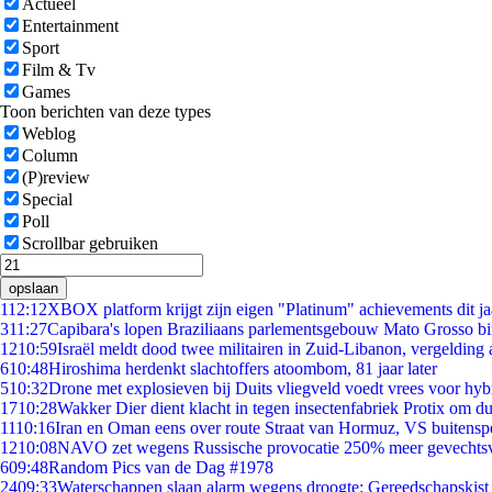
Actueel
Entertainment
Sport
Film & Tv
Games
Toon berichten van deze types
Weblog
Column
(P)review
Special
Poll
Scrollbar gebruiken
opslaan
1
12:12
XBOX platform krijgt zijn eigen "Platinum" achievements dit ja
3
11:27
Capibara's lopen Braziliaans parlementsgebouw Mato Grosso b
12
10:59
Israël meldt dood twee militairen in Zuid-Libanon, vergeldin
6
10:48
Hiroshima herdenkt slachtoffers atoombom, 81 jaar later
5
10:32
Drone met explosieven bij Duits vliegveld voedt vrees voor hyb
17
10:28
Wakker Dier dient klacht in tegen insectenfabriek Protix om 
11
10:16
Iran en Oman eens over route Straat van Hormuz, VS buitensp
12
10:08
NAVO zet wegens Russische provocatie 250% meer gevechtsvl
6
09:48
Random Pics van de Dag #1978
24
09:33
Waterschappen slaan alarm wegens droogte: Gereedschapskist