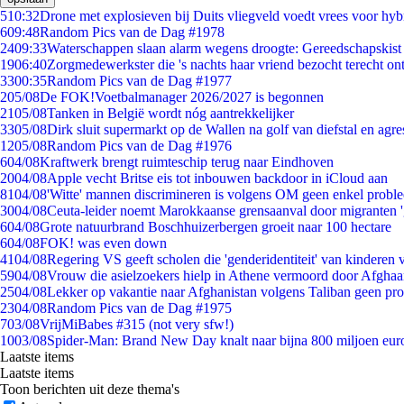
5
10:32
Drone met explosieven bij Duits vliegveld voedt vrees voor hyb
6
09:48
Random Pics van de Dag #1978
24
09:33
Waterschappen slaan alarm wegens droogte: Gereedschapskist
19
06:40
Zorgmedewerkster die 's nachts haar vriend bezocht terecht on
33
00:35
Random Pics van de Dag #1977
2
05/08
De FOK!Voetbalmanager 2026/2027 is begonnen
21
05/08
Tanken in België wordt nóg aantrekkelijker
33
05/08
Dirk sluit supermarkt op de Wallen na golf van diefstal en agre
12
05/08
Random Pics van de Dag #1976
6
04/08
Kraftwerk brengt ruimteschip terug naar Eindhoven
20
04/08
Apple vecht Britse eis tot inbouwen backdoor in iCloud aan
81
04/08
'Witte' mannen discrimineren is volgens OM geen enkel probl
30
04/08
Ceuta-leider noemt Marokkaanse grensaanval door migranten 
6
04/08
Grote natuurbrand Boschhuizerbergen groeit naar 100 hectare
6
04/08
FOK! was even down
41
04/08
Regering VS geeft scholen die 'genderidentiteit' van kinderen
59
04/08
Vrouw die asielzoekers hielp in Athene vermoord door Afghaa
25
04/08
Lekker op vakantie naar Afghanistan volgens Taliban geen pr
23
04/08
Random Pics van de Dag #1975
7
03/08
VrijMiBabes #315 (not very sfw!)
10
03/08
Spider-Man: Brand New Day knalt naar bijna 800 miljoen eur
Laatste items
Laatste items
Toon berichten uit deze thema's