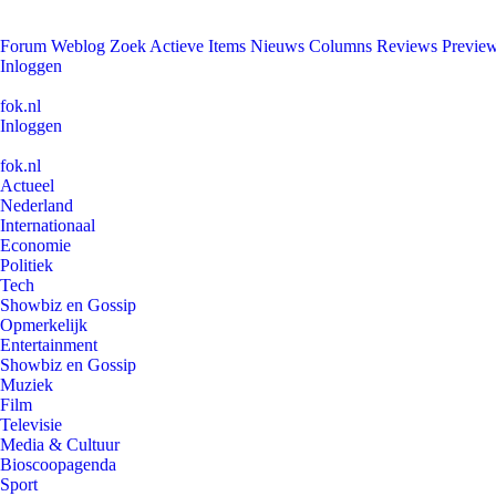
Forum
Weblog
Zoek
Actieve Items
Nieuws
Columns
Reviews
Previe
Inloggen
fok.nl
Inloggen
fok.nl
Actueel
Nederland
Internationaal
Economie
Politiek
Tech
Showbiz en Gossip
Opmerkelijk
Entertainment
Showbiz en Gossip
Muziek
Film
Televisie
Media & Cultuur
Bioscoopagenda
Sport