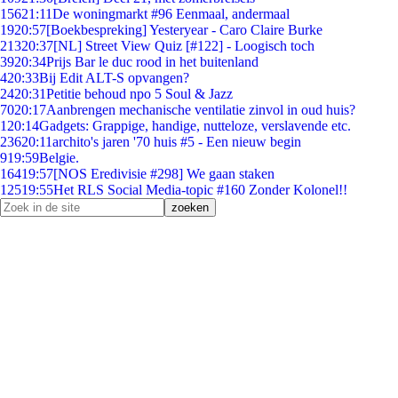
156
21:11
De woningmarkt #96 Eenmaal, andermaal
19
20:57
[Boekbespreking] Yesteryear - Caro Claire Burke
213
20:37
[NL] Street View Quiz [#122] - Loogisch toch
39
20:34
Prijs Bar le duc rood in het buitenland
4
20:33
Bij Edit ALT-S opvangen?
24
20:31
Petitie behoud npo 5 Soul & Jazz
70
20:17
Aanbrengen mechanische ventilatie zinvol in oud huis?
1
20:14
Gadgets: Grappige, handige, nutteloze, verslavende etc.
236
20:11
archito's jaren '70 huis #5 - Een nieuw begin
9
19:59
Belgie.
164
19:57
[NOS Eredivisie #298] We gaan staken
125
19:55
Het RLS Social Media-topic #160 Zonder Kolonel!!