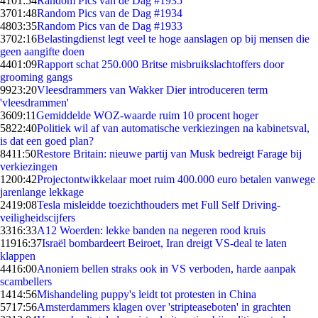
41
01:54
Random Pics van de Dag #1935
37
01:48
Random Pics van de Dag #1934
48
03:35
Random Pics van de Dag #1933
37
02:16
Belastingdienst legt veel te hoge aanslagen op bij mensen die
geen aangifte doen
44
01:09
Rapport schat 250.000 Britse misbruikslachtoffers door
grooming gangs
99
23:20
Vleesdrammers van Wakker Dier introduceren term
'vleesdrammen'
36
09:11
Gemiddelde WOZ-waarde ruim 10 procent hoger
58
22:40
Politiek wil af van automatische verkiezingen na kabinetsval,
is dat een goed plan?
84
11:50
Restore Britain: nieuwe partij van Musk bedreigt Farage bij
verkiezingen
12
00:42
Projectontwikkelaar moet ruim 400.000 euro betalen vanwege
jarenlange lekkage
24
19:08
Tesla misleidde toezichthouders met Full Self Driving-
veiligheidscijfers
33
16:33
A12 Woerden: lekke banden na negeren rood kruis
119
16:37
Israël bombardeert Beiroet, Iran dreigt VS-deal te laten
klappen
44
16:00
Anoniem bellen straks ook in VS verboden, harde aanpak
scambellers
14
14:56
Mishandeling puppy's leidt tot protesten in China
57
17:56
Amsterdammers klagen over 'stripteaseboten' in grachten