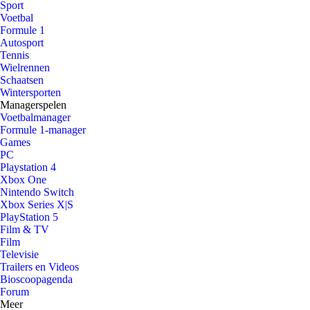
Sport
Voetbal
Formule 1
Autosport
Tennis
Wielrennen
Schaatsen
Wintersporten
Managerspelen
Voetbalmanager
Formule 1-manager
Games
PC
Playstation 4
Xbox One
Nintendo Switch
Xbox Series X|S
PlayStation 5
Film & TV
Film
Televisie
Trailers en Videos
Bioscoopagenda
Forum
Meer