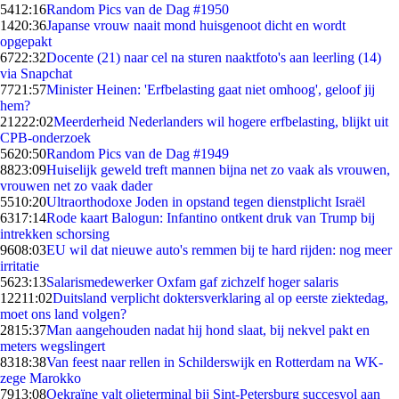
54
12:16
Random Pics van de Dag #1950
14
20:36
Japanse vrouw naait mond huisgenoot dicht en wordt
opgepakt
67
22:32
Docente (21) naar cel na sturen naaktfoto's aan leerling (14)
via Snapchat
77
21:57
Minister Heinen: 'Erfbelasting gaat niet omhoog', geloof jij
hem?
212
22:02
Meerderheid Nederlanders wil hogere erfbelasting, blijkt uit
CPB-onderzoek
56
20:50
Random Pics van de Dag #1949
88
23:09
Huiselijk geweld treft mannen bijna net zo vaak als vrouwen,
vrouwen net zo vaak dader
55
10:20
Ultraorthodoxe Joden in opstand tegen dienstplicht Israël
63
17:14
Rode kaart Balogun: Infantino ontkent druk van Trump bij
intrekken schorsing
96
08:03
EU wil dat nieuwe auto's remmen bij te hard rijden: nog meer
irritatie
56
23:13
Salarismedewerker Oxfam gaf zichzelf hoger salaris
122
11:02
Duitsland verplicht doktersverklaring al op eerste ziektedag,
moet ons land volgen?
28
15:37
Man aangehouden nadat hij hond slaat, bij nekvel pakt en
meters wegslingert
83
18:38
Van feest naar rellen in Schilderswijk en Rotterdam na WK-
zege Marokko
79
13:08
Oekraïne valt olieterminal bij Sint-Petersburg succesvol aan