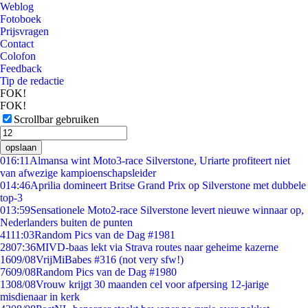
Weblog
Fotoboek
Prijsvragen
Contact
Colofon
Feedback
Tip de redactie
FOK!
FOK!
Scrollbar gebruiken
opslaan
0
16:11
Almansa wint Moto3-race Silverstone, Uriarte profiteert niet
van afwezige kampioenschapsleider
0
14:46
Aprilia domineert Britse Grand Prix op Silverstone met dubbele
top-3
0
13:59
Sensationele Moto2-race Silverstone levert nieuwe winnaar op,
Nederlanders buiten de punten
41
11:03
Random Pics van de Dag #1981
28
07:36
MIVD-baas lekt via Strava routes naar geheime kazerne
16
09/08
VrijMiBabes #316 (not very sfw!)
76
09/08
Random Pics van de Dag #1980
13
08/08
Vrouw krijgt 30 maanden cel voor afpersing 12-jarige
misdienaar in kerk