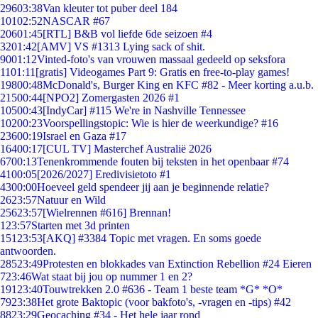
296
03:38
Van kleuter tot puber deel 184
101
02:52
NASCAR #67
206
01:45
[RTL] B&B vol liefde 6de seizoen #4
32
01:42
[AMV] VS #1313 Lying sack of shit.
90
01:12
Vinted-foto's van vrouwen massaal gedeeld op seksfora
11
01:11
[gratis] Videogames Part 9: Gratis en free-to-play games!
198
00:48
McDonald's, Burger King en KFC #82 - Meer korting a.u.b.
215
00:44
[NPO2] Zomergasten 2026 #1
105
00:43
[IndyCar] #115 We're in Nashville Tennessee
102
00:23
Voorspellingstopic: Wie is hier de weerkundige? #16
236
00:19
Israel en Gaza #17
164
00:17
[CUL TV] Masterchef Australië 2026
67
00:13
Tenenkrommende fouten bij teksten in het openbaar #74
41
00:05
[2026/2027] Eredivisietoto #1
43
00:00
Hoeveel geld spendeer jij aan je beginnende relatie?
26
23:57
Natuur en Wild
256
23:57
[Wielrennen #616] Brennan!
1
23:57
Starten met 3d printen
151
23:53
[AKQ] #3384 Topic met vragen. En soms goede
antwoorden.
285
23:49
Protesten en blokkades van Extinction Rebellion #24 Eieren
7
23:46
Wat staat bij jou op nummer 1 en 2?
191
23:40
Touwtrekken 2.0 #636 - Team 1 beste team *G* *O*
79
23:38
Het grote Baktopic (voor bakfoto's, -vragen en -tips) #42
88
23:29
Geocaching #34 - Het hele jaar rond