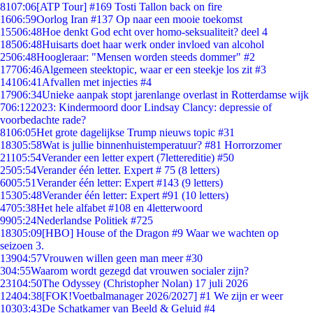
81
07:06
[ATP Tour] #169 Tosti Tallon back on fire
16
06:59
Oorlog Iran #137 Op naar een mooie toekomst
155
06:48
Hoe denkt God echt over homo-seksualiteit? deel 4
185
06:48
Huisarts doet haar werk onder invloed van alcohol
25
06:48
Hoogleraar: "Mensen worden steeds dommer" #2
177
06:46
Algemeen steektopic, waar er een steekje los zit #3
141
06:41
Afvallen met injecties #4
179
06:34
Unieke aanpak stopt jarenlange overlast in Rotterdamse wijk
7
06:12
2023: Kindermoord door Lindsay Clancy: depressie of
voorbedachte rade?
81
06:05
Het grote dagelijkse Trump nieuws topic #31
183
05:58
Wat is jullie binnenhuistemperatuur? #81 Horrorzomer
211
05:54
Verander een letter expert (7lettereditie) #50
25
05:54
Verander één letter. Expert # 75 (8 letters)
60
05:51
Verander één letter: Expert #143 (9 letters)
153
05:48
Verander één letter: Expert #91 (10 letters)
47
05:38
Het hele alfabet #108 en 4letterwoord
99
05:24
Nederlandse Politiek #725
183
05:09
[HBO] House of the Dragon #9 Waar we wachten op
seizoen 3.
139
04:57
Vrouwen willen geen man meer #30
3
04:55
Waarom wordt gezegd dat vrouwen socialer zijn?
231
04:50
The Odyssey (Christopher Nolan) 17 juli 2026
124
04:38
[FOK!Voetbalmanager 2026/2027] #1 We zijn er weer
103
03:43
De Schatkamer van Beeld & Geluid #4