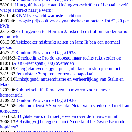
58
20:11
Hittegolf, hou je je aan kledingvoorschriften of bepaal je zelf
wat je aantrekt naar je werk?
83
16:50
KNMI verwacht warmste nacht ooit
49
07:46
Hoogste prijs ooit voor dynamische contracten: Tot €1,20 per
kWh
23
13:38
Ex-burgemeester Herman J. riskeert celstraf om kinderporno
en ontucht
66
13:35
Asielzoeker misbruikt geiten en lam: Ik ben een normaal
persoon
46
23:21
Random Pics van de Dag #1938
104
16:34
Zetelpeiling: Pro de grootste, maar rechts rukt verder op
8
10:13
Alan Greenspan (100) overleden
47
00:19
Energietarieven stijgen per 1 juli: kies nu slim je contract
78
19:32
Feministen: 'Stop met termen als papadag'
97
16:10
Linksjugend: antisemitisme en verheerlijking van Stalin en
Mao
17
03:06
Kabinet schuift Terneuzen naar voren voor nieuwe
kerncentrale
37
09:22
Random Pics van de Dag #1936
94
19:58
Geheime dienst VS vreest dat Netanyahu vredesdeal met Iran
torpedeert
105
15:23
Digitale euro: dit moet je weten over de 'nieuwe munt'
30
08:13
Belastingvrij beleggen: moet Nederland het Zweedse model
kopiëren?