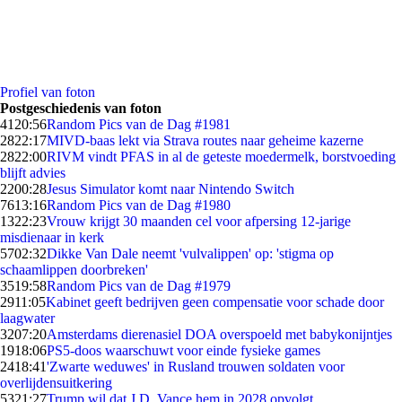
Profiel van foton
Postgeschiedenis van foton
41
20:56
Random Pics van de Dag #1981
28
22:17
MIVD-baas lekt via Strava routes naar geheime kazerne
28
22:00
RIVM vindt PFAS in al de geteste moedermelk, borstvoeding
blijft advies
22
00:28
Jesus Simulator komt naar Nintendo Switch
76
13:16
Random Pics van de Dag #1980
13
22:23
Vrouw krijgt 30 maanden cel voor afpersing 12-jarige
misdienaar in kerk
57
02:32
Dikke Van Dale neemt 'vulvalippen' op: 'stigma op
schaamlippen doorbreken'
35
19:58
Random Pics van de Dag #1979
29
11:05
Kabinet geeft bedrijven geen compensatie voor schade door
laagwater
32
07:20
Amsterdams dierenasiel DOA overspoeld met babykonijntjes
19
18:06
PS5-doos waarschuwt voor einde fysieke games
24
18:41
'Zwarte weduwes' in Rusland trouwen soldaten voor
overlijdensuitkering
53
21:27
Trump wil dat J.D. Vance hem in 2028 opvolgt