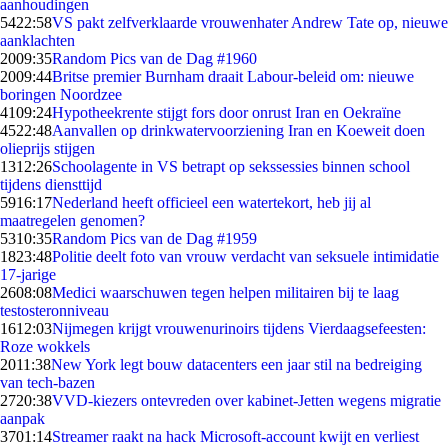
aanhoudingen
54
22:58
VS pakt zelfverklaarde vrouwenhater Andrew Tate op, nieuwe
aanklachten
20
09:35
Random Pics van de Dag #1960
20
09:44
Britse premier Burnham draait Labour-beleid om: nieuwe
boringen Noordzee
41
09:24
Hypotheekrente stijgt fors door onrust Iran en Oekraïne
45
22:48
Aanvallen op drinkwatervoorziening Iran en Koeweit doen
olieprijs stijgen
13
12:26
Schoolagente in VS betrapt op sekssessies binnen school
tijdens diensttijd
59
16:17
Nederland heeft officieel een watertekort, heb jij al
maatregelen genomen?
53
10:35
Random Pics van de Dag #1959
18
23:48
Politie deelt foto van vrouw verdacht van seksuele intimidatie
17-jarige
26
08:08
Medici waarschuwen tegen helpen militairen bij te laag
testosteronniveau
16
12:03
Nijmegen krijgt vrouwenurinoirs tijdens Vierdaagsefeesten:
Roze wokkels
20
11:38
New York legt bouw datacenters een jaar stil na bedreiging
van tech-bazen
27
20:38
VVD-kiezers ontevreden over kabinet-Jetten wegens migratie
aanpak
37
01:14
Streamer raakt na hack Microsoft-account kwijt en verliest