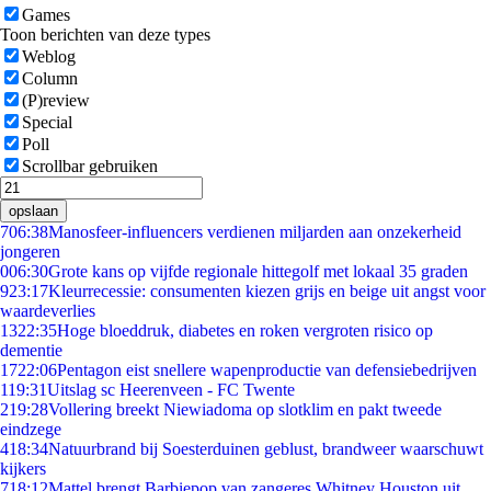
Games
Toon berichten van deze types
Weblog
Column
(P)review
Special
Poll
Scrollbar gebruiken
opslaan
7
06:38
Manosfeer-influencers verdienen miljarden aan onzekerheid
jongeren
0
06:30
Grote kans op vijfde regionale hittegolf met lokaal 35 graden
9
23:17
Kleurrecessie: consumenten kiezen grijs en beige uit angst voor
waardeverlies
13
22:35
Hoge bloeddruk, diabetes en roken vergroten risico op
dementie
17
22:06
Pentagon eist snellere wapenproductie van defensiebedrijven
1
19:31
Uitslag sc Heerenveen - FC Twente
2
19:28
Vollering breekt Niewiadoma op slotklim en pakt tweede
eindzege
4
18:34
Natuurbrand bij Soesterduinen geblust, brandweer waarschuwt
kijkers
7
18:12
Mattel brengt Barbiepop van zangeres Whitney Houston uit