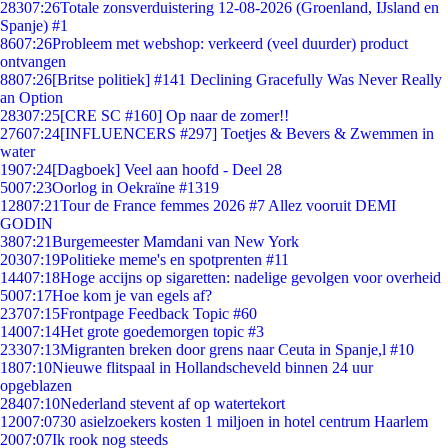
283
07:26
Totale zonsverduistering 12-08-2026 (Groenland, IJsland en
Spanje) #1
86
07:26
Probleem met webshop: verkeerd (veel duurder) product
ontvangen
88
07:26
[Britse politiek] #141 Declining Gracefully Was Never Really
an Option
283
07:25
[CRE SC #160] Op naar de zomer!!
276
07:24
[INFLUENCERS #297] Toetjes & Bevers & Zwemmen in
water
19
07:24
[Dagboek] Veel aan hoofd - Deel 28
50
07:23
Oorlog in Oekraïne #1319
128
07:21
Tour de France femmes 2026 #7 Allez vooruit DEMI
GODIN
38
07:21
Burgemeester Mamdani van New York
203
07:19
Politieke meme's en spotprenten #11
144
07:18
Hoge accijns op sigaretten: nadelige gevolgen voor overheid
50
07:17
Hoe kom je van egels af?
237
07:15
Frontpage Feedback Topic #60
140
07:14
Het grote goedemorgen topic #3
233
07:13
Migranten breken door grens naar Ceuta in Spanje,l #10
18
07:10
Nieuwe flitspaal in Hollandscheveld binnen 24 uur
opgeblazen
284
07:10
Nederland stevent af op watertekort
120
07:07
30 asielzoekers kosten 1 miljoen in hotel centrum Haarlem
20
07:07
Ik rook nog steeds