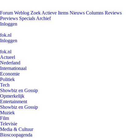
Forum
Weblog
Zoek
Actieve Items
Nieuws
Columns
Reviews
Previews
Specials
Archief
Inloggen
fok.nl
Inloggen
fok.nl
Actueel
Nederland
Internationaal
Economie
Politiek
Tech
Showbiz en Gossip
Opmerkelijk
Entertainment
Showbiz en Gossip
Muziek
Film
Televisie
Media & Cultuur
Bioscoopagenda