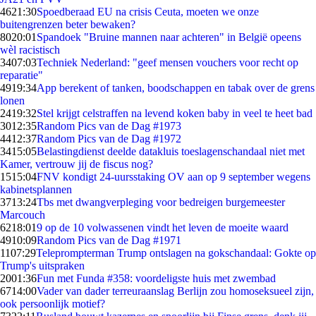
46
21:30
Spoedberaad EU na crisis Ceuta, moeten we onze
buitengrenzen beter bewaken?
80
20:01
Spandoek "Bruine mannen naar achteren" in België opeens
wèl racistisch
34
07:03
Techniek Nederland: "geef mensen vouchers voor recht op
reparatie"
49
19:34
App berekent of tanken, boodschappen en tabak over de grens
lonen
24
19:32
Stel krijgt celstraffen na levend koken baby in veel te heet bad
30
12:35
Random Pics van de Dag #1973
44
12:37
Random Pics van de Dag #1972
34
15:05
Belastingdienst deelde datakluis toeslagenschandaal niet met
Kamer, vertrouw jij de fiscus nog?
15
15:04
FNV kondigt 24-uursstaking OV aan op 9 september wegens
kabinetsplannen
37
13:24
Tbs met dwangverpleging voor bedreigen burgemeester
Marcouch
62
18:01
9 op de 10 volwassenen vindt het leven de moeite waard
49
10:09
Random Pics van de Dag #1971
11
07:29
Teleprompterman Trump ontslagen na gokschandaal: Gokte op
Trump's uitspraken
20
01:36
Fun met Funda #358: voordeligste huis met zwembad
67
14:00
Vader van dader terreuraanslag Berlijn zou homoseksueel zijn,
ook persoonlijk motief?