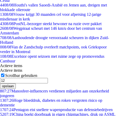
Ceuta
44
08/08
Houthi's vallen Saoedi-Arabië en Jemen aan, dreigen met
blokkade olieroute
13
08/08
Vrouw krijgt 30 maanden cel voor afpersing 12-jarige
misdienaar in kerk
43
08/08
PostNL-bezorger steekt bewoner na ruzie over pakket
26
08/08
Wegpiraat scheurt met 146 km/u door het centrum van
Amsterdam
7
08/08
Aanhoudende droogte veroorzaakt scheuren in dijken Zuid-
Holland
0
08/08
Van de Zandschulp overleeft matchpoints, ook Griekspoor
verder in Montreal
1
08/08
Excelsior opent seizoen met ruime zege op promovendus
Cambuur
Actieve items
Actieve items
Scrollbar gebruiken
opslaan
8
07:27
Manosfeer-influencers verdienen miljarden aan onzekerheid
jongeren
13
07:26
Hoge bloeddruk, diabetes en roken vergroten risico op
dementie
17
07:24
Pentagon eist snellere wapenproductie van defensiebedrijven
52
07:19
China boekt doorbraak in eigen chipmachines, druk op ASML