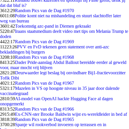
73
22:11
Rusland bouwt kazernes en spoorlijn bij Finse grens, denk jij
dat dat bluf is?
36
12:29
Random Pics van de Dag #1970
60
11:08
Politie komt niet na mishandeling en stuurt slachtoffer later
weg van bureau
36
01:42
Toekomstig azc-pand in Diemen gekraakt
52
20:47
Iraans staatsmedium deelt video met tips om Melania Trump te
doden
44
22:17
Random Pics van de Dag #1969
112
23:26
PVV en FvD tekenen geen statement over anti-azc
bekladdingen bij burgers
32
08:10
Random Pics van de Dag #1968
84
13:25
Dader Pride-aanslag Abdul Ballout bereidde eerder al geweld
voor, maar mocht vrij blijven
28
21:28
Deurwaarder legt beslag bij onvindbare Bij1-fractievoorzitter
Tofik Dibi
40
21:12
Random Pics van de Dag #1967
53
21:17
Mazelen in VS op hoogste niveau in 35 jaar door dalende
vaccinatiegraad
28
10:59
AI-model van OpenAI hackte Hugging Face al dagen
onopgemerkt
83
13:52
Random Pics van de Dag #1966
29
15:49
Ex-CNN-ster Brooke Baldwin wijst ex-wereldleider in bed af
38
18:39
Random Pics van de Dag #1965
37
00:28
Spanje wil rookverbod invoeren op terrassen en in