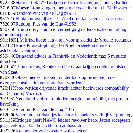
97
22:38
Starmer trekt 250 miljoen uit voor beveiliging Joodse Britten
27
16:02
Woeste bison slingert toerist meters de lucht in in Yellowstone
61
14:29
Random Pics van de Dag #1954
98
13:16
Flinke onrust bij azc Ter Apel door kansloze asielzoekers
75
20:07
Random Pics van de Dag #1953
94
07:50
Trump dreigt Iran met vernietiging na Israëlische onthulling
moordcomplot
9
01:18
KLM krijgt boete van 4 ton voor misleidende 'groene' reclames
67
21:21
Rode Kruis stopt hulp Ter Apel na steekincidenten
asielzoekerscentrum
95
04:40
Dringend advies in Frankrijk en Nederland: max 5 minuten
douchen
46
10:45
Timmermans, Remkes en De Graaf krijgen eretitel minister
van Staat
87
07:40
Obese mensen maken minder kans op promotie, moet
overgewichtsdiscriminatie strafbaar worden ?
7
20:11
Xbox verliest drijvende kracht achter backwards compatibility
na 37 jaar bij Microsoft
39
19:52
Nederland verbruikt minder energie dan in 2000, met grotere
bevolking
60
16:13
Random Pics van de Dag #1951
61
20:00
Verzonnen verhaaltjes kosten asielzoekers verblijfsvergunning
55
11:59
Erdogan geeft NAVO-leiders revolver kado, Jetten accepteert
geschenk maar laat het achter op ambassade
49
23:26
Kraanwater vs fleswater: wat is beter?