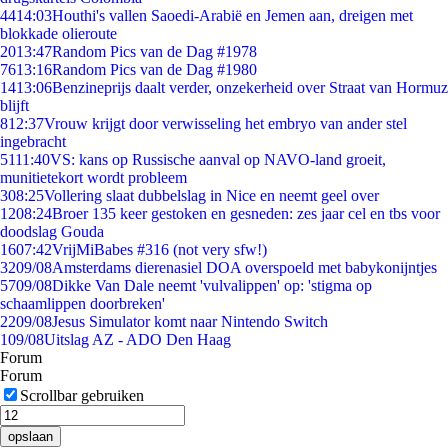
44
14:03
Houthi's vallen Saoedi-Arabië en Jemen aan, dreigen met
blokkade olieroute
20
13:47
Random Pics van de Dag #1978
76
13:16
Random Pics van de Dag #1980
14
13:06
Benzineprijs daalt verder, onzekerheid over Straat van Hormuz
blijft
8
12:37
Vrouw krijgt door verwisseling het embryo van ander stel
ingebracht
51
11:40
VS: kans op Russische aanval op NAVO-land groeit,
munitietekort wordt probleem
3
08:25
Vollering slaat dubbelslag in Nice en neemt geel over
12
08:24
Broer 135 keer gestoken en gesneden: zes jaar cel en tbs voor
doodslag Gouda
16
07:42
VrijMiBabes #316 (not very sfw!)
32
09/08
Amsterdams dierenasiel DOA overspoeld met babykonijntjes
57
09/08
Dikke Van Dale neemt 'vulvalippen' op: 'stigma op
schaamlippen doorbreken'
22
09/08
Jesus Simulator komt naar Nintendo Switch
1
09/08
Uitslag AZ - ADO Den Haag
Forum
Forum
Scrollbar gebruiken
opslaan