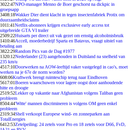
30
22:47
NPO-manager Menno de Boer geschorst na dickpic in
groepsapp
34
08:18
Wakker Dier dient klacht in tegen insectenfabriek Protix om
duurzaamheidsclaims
10
11:41
Netflix-abonnees krijgen exclusieve early access tot
uitgebreide GTA VI trailer
25
09:22
Huisarts per direct uit vak gezet om ernstig alcoholmisbruik
14
10:46
Accell, moederbedrijf Sparta en Batavus, vraagt uitstel van
betaling aan
38
22:29
Random Pics van de Dag #1977
13
20:12
Nederlander (23) aangehouden in Duitsland na snelheid van
235 km/u
45
17:10
Doorwerken na AOW-leeftijd vaker vastgelegd in cao's, moet
werken na je 67e de norm worden?
6
08:06
Kraftwerk brengt ruimteschip terug naar Eindhoven
56
17:01
Boeren waarschuwen voor lagere oogst door aanhoudende
hitte en droogte
25
19:52
Lekker op vakantie naar Afghanistan volgens Taliban geen
probleem
85
04:44
'Witte' mannen discrimineren is volgens OM geen enkel
probleem
23
19:34
Shell verkoopt Europese wind- en zonneparken aan
TotalEnergies
64
12:53
Zetelpeiling: 24 zetels voor Pro en 18 zetels voor D66, FvD,
JA21 en PVV