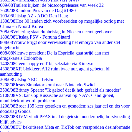
6
09/08
Trailers kijken: de bioscoopreleases van week 32
76
09/08
Random Pics van de Dag #1980
1
09/08
Uitslag AZ - ADO Den Haag
13
08/08
Hoe 30 landen zich voorbereiden op mogelijke oorlog met
China en Noord-Korea
3
08/08
Vollering slaat dubbelslag in Nice en neemt geel over
18
08/08
Uitslag PSV - Fortuna Sittard
8
08/08
Vrouw krijgt door verwisseling het embryo van ander stel
ingebracht
6
08/08
Nieuwe president De la Espriella gaat strijd aan met
drugskartels Colombia
14
08/08
Geen 'happy end' bij seksdate via Kinky.nl
43
08/08
XR blokkeert A12 ruim twee uur, agent gebeten bij
aanhouding
3
08/08
Uitslag NEC - Telstar
22
08/08
Jesus Simulator komt naar Nintendo Switch
35
08/08
Britney Spears: "Ik geloof dat ik heb gefaald als moeder"
51
08/08
VS: kans op Russische aanval op NAVO-land groeit,
munitietekort wordt probleem
12
08/08
Broer 135 keer gestoken en gesneden: zes jaar cel en tbs voor
doodslag Gouda
28
08/08
RIVM vindt PFAS in al de geteste moedermelk, borstvoeding
blijft advies
68
08/08
EU bekritiseert Meta en TikTok om verspreiden desinformatie