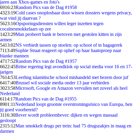
jaren aan Xbox-games en foto's
69
16:23
Random Pics van de Dag #1958
43
23:19
Cold cases onoplosbaar door wissen dossiers wegens privacy,
wat vind jij daarvan ?
56
23:16
Opsporingsdiensten willen leger inzetten tegen
cocaïnesmokkelaars op zee
14
23:29
Man probeert bank te beroven met gestolen kitten in zijn
armen
54
13:02
NS verbiedt tassen op stoelen: op schoot of in bagagerek
71
13:49
Sophie Straat reageert op ophef op haar haatoproep naar
blanke mannen
47
17:52
Random Pics van de Dag #1957
66
22:45
Britse regering legt avondklok op social media voor 16 en 17-
jarigen
76
14:53
Leerling islamitische school mishandeld met bezem door juf
64
17:40
Brussel wil sociale media onder 13 jaar verbieden
30
23:58
Microsoft, Google en Amazon vervuilen net zoveel als heel
Nederland
61
14:17
Random Pics van de Dag #1955
89
01:11
Nederland loopt grootste overstromingsrisico van Europa, ben
jij goed voorbereid?
31
16:30
Bever wordt probleembever: dijken en wegen massaal
gesloopt
23
15:12
Man smokkelt drugs per trein: had 75 drugszakjes in maag en
darmen