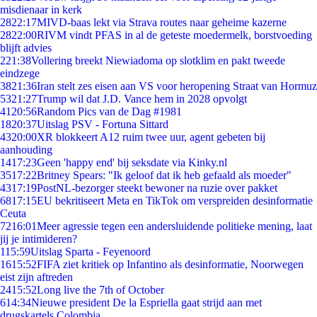
misdienaar in kerk
28
22:17
MIVD-baas lekt via Strava routes naar geheime kazerne
28
22:00
RIVM vindt PFAS in al de geteste moedermelk, borstvoeding
blijft advies
2
21:38
Vollering breekt Niewiadoma op slotklim en pakt tweede
eindzege
38
21:36
Iran stelt zes eisen aan VS voor heropening Straat van Hormuz
53
21:27
Trump wil dat J.D. Vance hem in 2028 opvolgt
41
20:56
Random Pics van de Dag #1981
18
20:37
Uitslag PSV - Fortuna Sittard
43
20:00
XR blokkeert A12 ruim twee uur, agent gebeten bij
aanhouding
14
17:23
Geen 'happy end' bij seksdate via Kinky.nl
35
17:22
Britney Spears: "Ik geloof dat ik heb gefaald als moeder"
43
17:19
PostNL-bezorger steekt bewoner na ruzie over pakket
68
17:15
EU bekritiseert Meta en TikTok om verspreiden desinformatie
Ceuta
72
16:01
Meer agressie tegen een andersluidende politieke mening, laat
jij je intimideren?
1
15:59
Uitslag Sparta - Feyenoord
16
15:52
FIFA ziet kritiek op Infantino als desinformatie, Noorwegen
eist zijn aftreden
24
15:52
Long live the 7th of October
6
14:34
Nieuwe president De la Espriella gaat strijd aan met
drugskartels Colombia