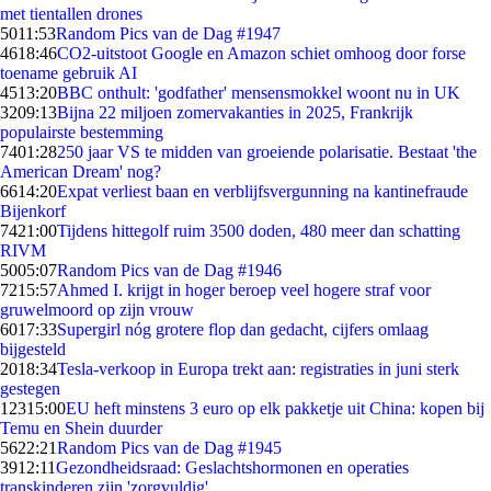
met tientallen drones
50
11:53
Random Pics van de Dag #1947
46
18:46
CO2-uitstoot Google en Amazon schiet omhoog door forse
toename gebruik AI
45
13:20
BBC onthult: 'godfather' mensensmokkel woont nu in UK
32
09:13
Bijna 22 miljoen zomervakanties in 2025, Frankrijk
populairste bestemming
74
01:28
250 jaar VS te midden van groeiende polarisatie. Bestaat 'the
American Dream' nog?
66
14:20
Expat verliest baan en verblijfsvergunning na kantinefraude
Bijenkorf
74
21:00
Tijdens hittegolf ruim 3500 doden, 480 meer dan schatting
RIVM
50
05:07
Random Pics van de Dag #1946
72
15:57
Ahmed I. krijgt in hoger beroep veel hogere straf voor
gruwelmoord op zijn vrouw
60
17:33
Supergirl nóg grotere flop dan gedacht, cijfers omlaag
bijgesteld
20
18:34
Tesla-verkoop in Europa trekt aan: registraties in juni sterk
gestegen
123
15:00
EU heft minstens 3 euro op elk pakketje uit China: kopen bij
Temu en Shein duurder
56
22:21
Random Pics van de Dag #1945
39
12:11
Gezondheidsraad: Geslachtshormonen en operaties
transkinderen zijn 'zorgvuldig'