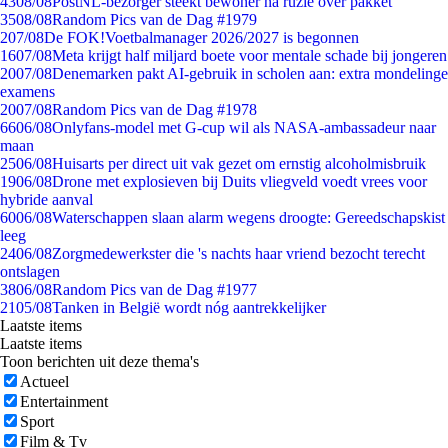
43
08/08
PostNL-bezorger steekt bewoner na ruzie over pakket
35
08/08
Random Pics van de Dag #1979
2
07/08
De FOK!Voetbalmanager 2026/2027 is begonnen
16
07/08
Meta krijgt half miljard boete voor mentale schade bij jongeren
20
07/08
Denemarken pakt AI-gebruik in scholen aan: extra mondelinge
examens
20
07/08
Random Pics van de Dag #1978
66
06/08
Onlyfans-model met G-cup wil als NASA-ambassadeur naar
maan
25
06/08
Huisarts per direct uit vak gezet om ernstig alcoholmisbruik
19
06/08
Drone met explosieven bij Duits vliegveld voedt vrees voor
hybride aanval
60
06/08
Waterschappen slaan alarm wegens droogte: Gereedschapskist
leeg
24
06/08
Zorgmedewerkster die 's nachts haar vriend bezocht terecht
ontslagen
38
06/08
Random Pics van de Dag #1977
21
05/08
Tanken in België wordt nóg aantrekkelijker
Laatste items
Laatste items
Toon berichten uit deze thema's
Actueel
Entertainment
Sport
Film & Tv