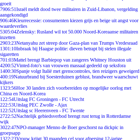
groeit
79
06:51
Israël meldt dood twee militairen in Zuid-Libanon, vergelding
aangekondigd
9
06:46
Kleurrecessie: consumenten kiezen grijs en beige uit angst voor
waardeverlies
53
05:04
Zelensky: Rusland wil tot 50.000 Noord-Koreaanse militairen
inzetten
29
03:23
Netanyahu zet streep door Gaza-plan van Trumps Vredesraad
13
01:10
Inbraak bij Haagse politie: dieven betrapt bij stelen illegale
sigaretten
7
01:03
Mattel brengt Barbiepop van zangeres Whitney Houston uit
42
00:52
Vinted-foto's van vrouwen massaal gedeeld op seksfora
14
00:30
Spanje volgt Italië met grenscontroles, tien reizigers geweigerd
4
00:19
Natuurbrand bij Soesterduinen geblust, brandweer waarschuwt
kijkers
13
23:56
Hoe 30 landen zich voorbereiden op mogelijke oorlog met
China en Noord-Korea
1
22:54
Uitslag FC Groningen - FC Utrecht
2
22:53
Uitslag PEC Zwolle - Ajax
1
22:52
Uitslag sc Heerenveen - FC Twente
27
22:52
Nachtelijk gebiedsverbod brengt rust terug in Rotterdamse
wijk
30
22:47
NPO-manager Menno de Boer geschorst na dickpic in
groepsapp
13
22:23
Vrouw krijgt 30 maanden cel voor afpersing 12-jarige