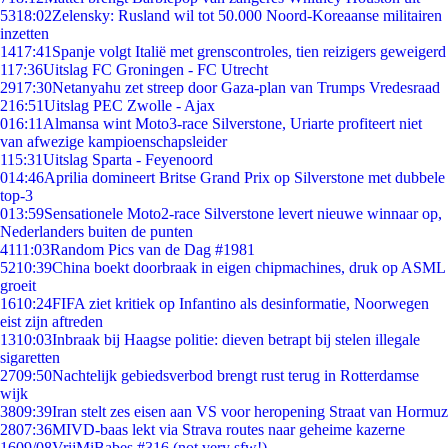
53
18:02
Zelensky: Rusland wil tot 50.000 Noord-Koreaanse militairen
inzetten
14
17:41
Spanje volgt Italië met grenscontroles, tien reizigers geweigerd
1
17:36
Uitslag FC Groningen - FC Utrecht
29
17:30
Netanyahu zet streep door Gaza-plan van Trumps Vredesraad
2
16:51
Uitslag PEC Zwolle - Ajax
0
16:11
Almansa wint Moto3-race Silverstone, Uriarte profiteert niet
van afwezige kampioenschapsleider
1
15:31
Uitslag Sparta - Feyenoord
0
14:46
Aprilia domineert Britse Grand Prix op Silverstone met dubbele
top-3
0
13:59
Sensationele Moto2-race Silverstone levert nieuwe winnaar op,
Nederlanders buiten de punten
41
11:03
Random Pics van de Dag #1981
52
10:39
China boekt doorbraak in eigen chipmachines, druk op ASML
groeit
16
10:24
FIFA ziet kritiek op Infantino als desinformatie, Noorwegen
eist zijn aftreden
13
10:03
Inbraak bij Haagse politie: dieven betrapt bij stelen illegale
sigaretten
27
09:50
Nachtelijk gebiedsverbod brengt rust terug in Rotterdamse
wijk
38
09:39
Iran stelt zes eisen aan VS voor heropening Straat van Hormuz
28
07:36
MIVD-baas lekt via Strava routes naar geheime kazerne
16
09/08
VrijMiBabes #316 (not very sfw!)