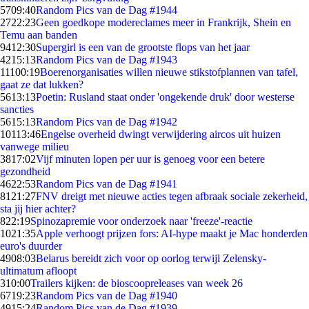
57
09:40
Random Pics van de Dag #1944
27
22:23
Geen goedkope modereclames meer in Frankrijk, Shein en
Temu aan banden
94
12:30
Supergirl is een van de grootste flops van het jaar
42
15:13
Random Pics van de Dag #1943
111
00:19
Boerenorganisaties willen nieuwe stikstofplannen van tafel,
gaat ze dat lukken?
56
13:13
Poetin: Rusland staat onder 'ongekende druk' door westerse
sancties
56
15:13
Random Pics van de Dag #1942
101
13:46
Engelse overheid dwingt verwijdering aircos uit huizen
vanwege milieu
38
17:02
Vijf minuten lopen per uur is genoeg voor een betere
gezondheid
46
22:53
Random Pics van de Dag #1941
81
21:27
FNV dreigt met nieuwe acties tegen afbraak sociale zekerheid,
sta jij hier achter?
8
22:19
Spinozapremie voor onderzoek naar 'freeze'-reactie
10
21:35
Apple verhoogt prijzen fors: AI-hype maakt je Mac honderden
euro's duurder
49
08:03
Belarus bereidt zich voor op oorlog terwijl Zelensky-
ultimatum afloopt
3
10:00
Trailers kijken: de bioscoopreleases van week 26
67
19:23
Random Pics van de Dag #1940
49
15:24
Random Pics van de Dag #1939