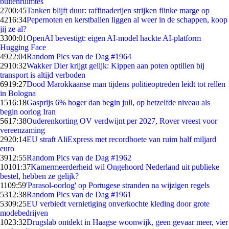
buitenruimtes
27
00:45
Tanken blijft duur: raffinaderijen strijken flinke marge op
42
16:34
Pepernoten en kerstballen liggen al weer in de schappen, koop
jij ze al?
33
00:01
OpenAI bevestigt: eigen AI-model hackte AI-platform
Hugging Face
49
22:04
Random Pics van de Dag #1964
29
10:32
Wakker Dier krijgt gelijk: Kippen aan poten optillen bij
transport is altijd verboden
69
19:27
Dood Marokkaanse man tijdens politieoptreden leidt tot rellen
in Bologna
15
16:18
Gasprijs 6% hoger dan begin juli, op hetzelfde niveau als
begin oorlog Iran
56
17:38
Ouderenkorting OV verdwijnt per 2027, Rover vreest voor
vereenzaming
29
20:14
EU straft AliExpress met recordboete van ruim half miljard
euro
39
12:55
Random Pics van de Dag #1962
101
01:37
Kamermeerderheid wil Ongehoord Nederland uit publieke
bestel, hebben ze gelijk?
11
09:59
'Parasol-oorlog' op Portugese stranden na wijzigen regels
53
12:38
Random Pics van de Dag #1961
53
09:25
EU verbiedt vernietiging onverkochte kleding door grote
modebedrijven
10
23:32
Drugslab ontdekt in Haagse woonwijk, geen gevaar meer, vier