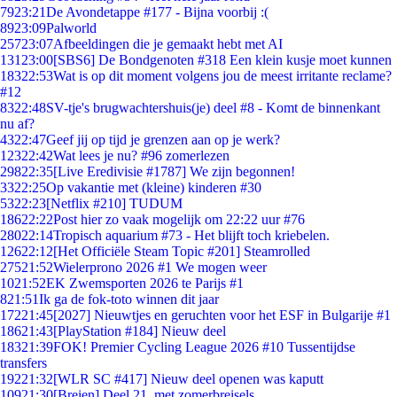
79
23:21
De Avondetappe #177 - Bijna voorbij :(
89
23:09
Palworld
257
23:07
Afbeeldingen die je gemaakt hebt met AI
131
23:00
[SBS6] De Bondgenoten #318 Een klein kusje moet kunnen
183
22:53
Wat is op dit moment volgens jou de meest irritante reclame?
#12
83
22:48
SV-tje's brugwachtershuis(je) deel #8 - Komt de binnenkant
nu af?
43
22:47
Geef jij op tijd je grenzen aan op je werk?
123
22:42
Wat lees je nu? #96 zomerlezen
298
22:35
[Live Eredivisie #1787] We zijn begonnen!
33
22:25
Op vakantie met (kleine) kinderen #30
53
22:23
[Netflix #210] TUDUM
186
22:22
Post hier zo vaak mogelijk om 22:22 uur #76
280
22:14
Tropisch aquarium #73 - Het blijft toch kriebelen.
126
22:12
[Het Officiële Steam Topic #201] Steamrolled
275
21:52
Wielerprono 2026 #1 We mogen weer
10
21:52
EK Zwemsporten 2026 te Parijs #1
8
21:51
Ik ga de fok-toto winnen dit jaar
172
21:45
[2027] Nieuwtjes en geruchten voor het ESF in Bulgarije #1
186
21:43
[PlayStation #184] Nieuw deel
183
21:39
FOK! Premier Cycling League 2026 #10 Tussentijdse
transfers
192
21:32
[WLR SC #417] Nieuw deel openen was kaputt
109
21:30
[Breien] Deel 21, met zomerbreisels