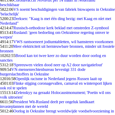
40
13:40
Coronavaccin Novavax per 14 maart in Nederland
beschikbaar
58
22:06
VS noemt beschuldigingen van fabriek biowapens in Oekraïne
'belachelijk'
52
00:23
Derksen: "Kaag is met één ding bezig: met Kaag en níet met
Nederland"
42
14:47
Russisch-orthodoxe kerk beklad met omstreden Z-symbool
85
13:41
Rusland: 'geen bedoeling om Oekraïense regering omver te
werpen'
49
14:17
VWS rantsoeneert jodiumtabletten, wil hamsteren voorkomen
54
11:20
Meer elektriciteit uit hernieuwbare bronnen, minder uit fossiele
bronnen
102
02:55
Brood kan tot twee keer zo duur worden door oorlog en
sancties
53
12:18
'Spreeuwen vielen dood neer op A2 door navigatiefout'
9
09:54
VN-mensenrechtenbureau bevestigt 331 dode
burgerslachtoffers in Oekraïne
120
16:58
Openlijk racisme in Nederland jegens Russen laait op
45
01:03
Flinke stijging coronagevallen, carnaval en wintersport lijken
ook rol te spelen
155
13:14
Zelenskyy na geraakt Holocaustmonument; 'Poetin wil ons
volk uitroeien'
66
11:56
President Wit-Rusland deelt per ongeluk landkaart
invasieplannen met de wereld
50
12:46
Oorlog in Oekraïne brengt wereldwijde voedselvoorziening in