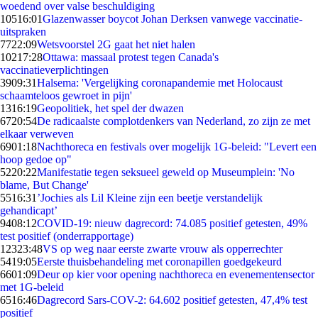
woedend over valse beschuldiging
105
16:01
Glazenwasser boycot Johan Derksen vanwege vaccinatie-
uitspraken
77
22:09
Wetsvoorstel 2G gaat het niet halen
102
17:28
Ottawa: massaal protest tegen Canada's
vaccinatieverplichtingen
39
09:31
Halsema: 'Vergelijking coronapandemie met Holocaust
schaamteloos gewroet in pijn'
13
16:19
Geopolitiek, het spel der dwazen
67
20:54
De radicaalste complotdenkers van Nederland, zo zijn ze met
elkaar verweven
69
01:18
Nachthoreca en festivals over mogelijk 1G-beleid: "Levert een
hoop gedoe op"
52
20:22
Manifestatie tegen seksueel geweld op Museumplein: 'No
blame, But Change'
55
16:31
’Jochies als Lil Kleine zijn een beetje verstandelijk
gehandicapt’
94
08:12
COVID-19: nieuw dagrecord: 74.085 positief getesten, 49%
test positief (onderrapportage)
123
23:48
VS op weg naar eerste zwarte vrouw als opperrechter
54
19:05
Eerste thuisbehandeling met coronapillen goedgekeurd
66
01:09
Deur op kier voor opening nachthoreca en evenementensector
met 1G-beleid
65
16:46
Dagrecord Sars-COV-2: 64.602 positief getesten, 47,4% test
positief