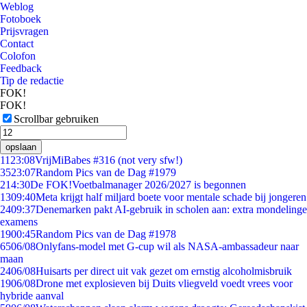
Weblog
Fotoboek
Prijsvragen
Contact
Colofon
Feedback
Tip de redactie
FOK!
FOK!
Scrollbar gebruiken
opslaan
11
23:08
VrijMiBabes #316 (not very sfw!)
35
23:07
Random Pics van de Dag #1979
2
14:30
De FOK!Voetbalmanager 2026/2027 is begonnen
13
09:40
Meta krijgt half miljard boete voor mentale schade bij jongeren
24
09:37
Denemarken pakt AI-gebruik in scholen aan: extra mondelinge
examens
19
00:45
Random Pics van de Dag #1978
65
06/08
Onlyfans-model met G-cup wil als NASA-ambassadeur naar
maan
24
06/08
Huisarts per direct uit vak gezet om ernstig alcoholmisbruik
19
06/08
Drone met explosieven bij Duits vliegveld voedt vrees voor
hybride aanval