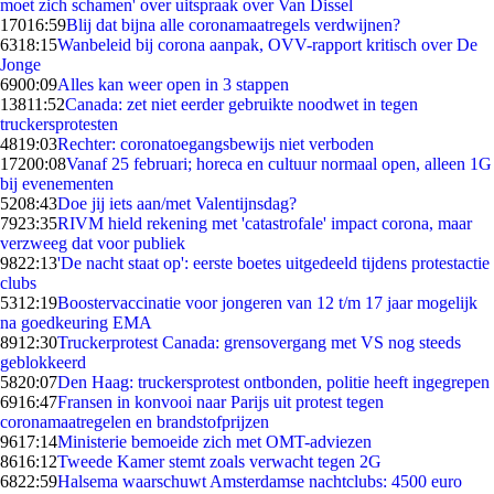
moet zich schamen' over uitspraak over Van Dissel
170
16:59
Blij dat bijna alle coronamaatregels verdwijnen?
63
18:15
Wanbeleid bij corona aanpak, OVV-rapport kritisch over De
Jonge
69
00:09
Alles kan weer open in 3 stappen
138
11:52
Canada: zet niet eerder gebruikte noodwet in tegen
truckersprotesten
48
19:03
Rechter: coronatoegangsbewijs niet verboden
172
00:08
Vanaf 25 februari; horeca en cultuur normaal open, alleen 1G
bij evenementen
52
08:43
Doe jij iets aan/met Valentijnsdag?
79
23:35
RIVM hield rekening met 'catastrofale' impact corona, maar
verzweeg dat voor publiek
98
22:13
'De nacht staat op': eerste boetes uitgedeeld tijdens protestactie
clubs
53
12:19
Boostervaccinatie voor jongeren van 12 t/m 17 jaar mogelijk
na goedkeuring EMA
89
12:30
Truckerprotest Canada: grensovergang met VS nog steeds
geblokkeerd
58
20:07
Den Haag: truckersprotest ontbonden, politie heeft ingegrepen
69
16:47
Fransen in konvooi naar Parijs uit protest tegen
coronamaatregelen en brandstofprijzen
96
17:14
Ministerie bemoeide zich met OMT-adviezen
86
16:12
Tweede Kamer stemt zoals verwacht tegen 2G
68
22:59
Halsema waarschuwt Amsterdamse nachtclubs: 4500 euro