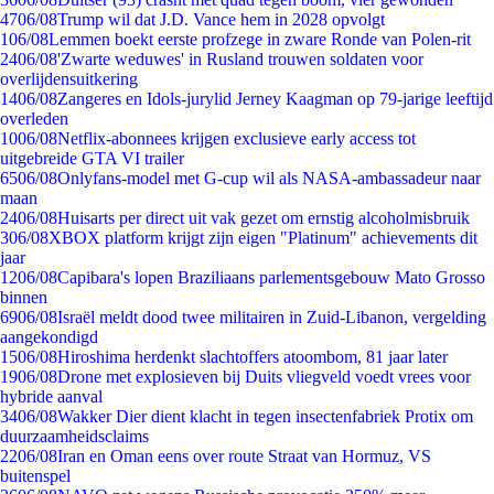
47
06/08
Trump wil dat J.D. Vance hem in 2028 opvolgt
1
06/08
Lemmen boekt eerste profzege in zware Ronde van Polen-rit
24
06/08
'Zwarte weduwes' in Rusland trouwen soldaten voor
overlijdensuitkering
14
06/08
Zangeres en Idols-jurylid Jerney Kaagman op 79-jarige leeftijd
overleden
10
06/08
Netflix-abonnees krijgen exclusieve early access tot
uitgebreide GTA VI trailer
65
06/08
Onlyfans-model met G-cup wil als NASA-ambassadeur naar
maan
24
06/08
Huisarts per direct uit vak gezet om ernstig alcoholmisbruik
3
06/08
XBOX platform krijgt zijn eigen "Platinum" achievements dit
jaar
12
06/08
Capibara's lopen Braziliaans parlementsgebouw Mato Grosso
binnen
69
06/08
Israël meldt dood twee militairen in Zuid-Libanon, vergelding
aangekondigd
15
06/08
Hiroshima herdenkt slachtoffers atoombom, 81 jaar later
19
06/08
Drone met explosieven bij Duits vliegveld voedt vrees voor
hybride aanval
34
06/08
Wakker Dier dient klacht in tegen insectenfabriek Protix om
duurzaamheidsclaims
22
06/08
Iran en Oman eens over route Straat van Hormuz, VS
buitenspel