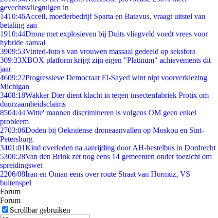
gevechtsvliegtuigen in
14
10:46
Accell, moederbedrijf Sparta en Batavus, vraagt uitstel van
betaling aan
19
10:44
Drone met explosieven bij Duits vliegveld voedt vrees voor
hybride aanval
39
09:53
Vinted-foto's van vrouwen massaal gedeeld op seksfora
3
09:33
XBOX platform krijgt zijn eigen "Platinum" achievements dit
jaar
46
09:22
Progressieve Democraat El-Sayed wint nipt voorverkiezing
Michigan
34
08:18
Wakker Dier dient klacht in tegen insectenfabriek Protix om
duurzaamheidsclaims
85
04:44
'Witte' mannen discrimineren is volgens OM geen enkel
probleem
27
03:06
Doden bij Oekraïense droneaanvallen op Moskou en Sint-
Petersburg
34
01:01
Kind overleden na aanrijding door AH-bestelbus in Dordrecht
53
00:28
Van den Brink zet nog eens 14 gemeenten onder toezicht om
spreidingswet
22
06/08
Iran en Oman eens over route Straat van Hormuz, VS
buitenspel
Forum
Forum
Scrollbar gebruiken