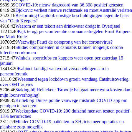
96
09:39
COVID-19: nieuw dagrecord van 36.308 positief getesten
84
19:29
Djokovic verliest nieuwe rechtszaak en moet Australië verlaten
25
23:16
Bestorming Capitool: ernstige beschuldigingen tegen de baas
van "Oath Keepers"
49
18:42
Waarom er een tekort aan drinkwater dreigt in Overijssel
122
14:40
Kijk terug: persconferentie coronamaatregelen Ernst Kuipers
en Mark Rutte
107
00:59
Verzwijgt Fauci de oorsprong van het coronavirus?
27
19:34
Studie: componenten in cannabis kunnen mogelijk corona-
infectie voorkomen
37
15:47
Winkels, sportclubs en kappers weer open per zaterdag 15
januari
134
18:20
Kabinet kondigt vanavond versoepelingen aan in
persconferentie
131
10:28
Weerstand tegen lockdown groeit, vandaag Catshuisoverleg
over OMT advies
52
06:46
Staking bij Heineken: 'Broodje bal gaat meer extra kosten dan
mijn loonsverhoging'
89
09:35
Kritiek op Duitse politie vanwege misbruik COVID-app om
getuigen te traceren
90
19:37
Weekupdate COVID-19: 200 duizend mensen testten positief,
13% herinfecties
23
11:59
Minder COVID-19 patiënten in ZH, iets meer operaties en
planbare zorg mogelijk