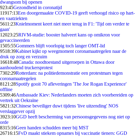
dwangsom bij openen
9
23:45
Gezondheid in coronatijd
119
17:13
Een doorgemaakte COVID-19 geeft verhoogd risico op hart-
en vaatziekten
56
11:23
Knielmoment keert niet meer terug in F1: 'Tijd om verder te
gaan'
120
23:25
RIVM-studie: booster halveert kans op omikron voor
gevaccineerden
15
05:55
Gommers blijft voorlopig toch langer OMT-lid
95
18:39
Kabinet kijkt op weegmoment coronamaatregelen naar de
druk op zorg en verzuim
166
18:48
Canada: noodtoestand uitgeroepen in Ottawa door
aanhoudend truckersprotest
73
02:29
Rotterdam: na politiedemonstratie een protestmars tegen
coronamaatregelen
81
21:28
Spotify gooit 70 afleveringen 'The Joe Rogan Experience'
offline
53
09:46
Ambassade Kiev: Nederlanders moeten zich voorbereiden op
vertrek uit Oekraïne
58
21:32
Chinese beveiliger duwt tijdens 'live uitzending' NOS
verslaggever opzij
39
23:10
GGD heeft bescherming van persoonsgegevens nog niet op
orde
83
15:16
Geen handen schudden meer bij MST
267
16:15
FvD maakt stiekem opnames bij vaccinatie tieners: GGD