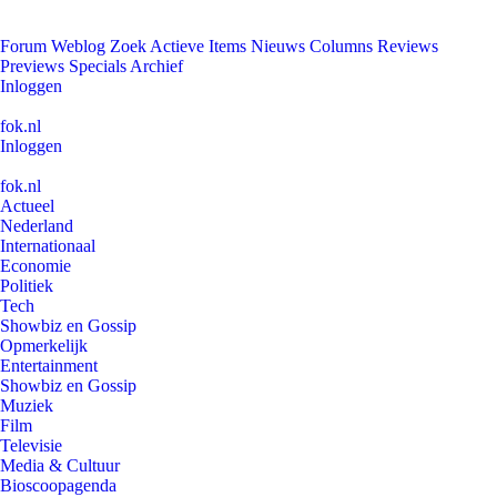
Forum
Weblog
Zoek
Actieve Items
Nieuws
Columns
Reviews
Previews
Specials
Archief
Inloggen
fok.nl
Inloggen
fok.nl
Actueel
Nederland
Internationaal
Economie
Politiek
Tech
Showbiz en Gossip
Opmerkelijk
Entertainment
Showbiz en Gossip
Muziek
Film
Televisie
Media & Cultuur
Bioscoopagenda