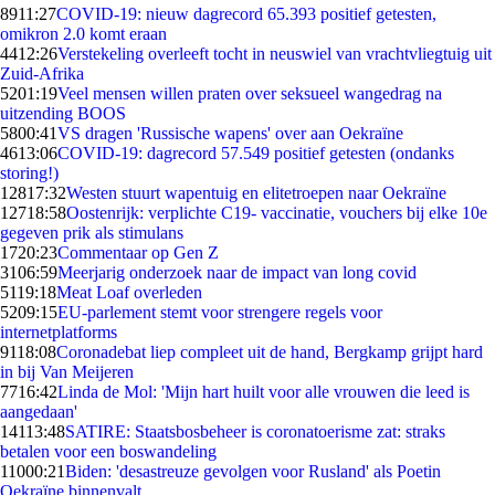
89
11:27
COVID-19: nieuw dagrecord 65.393 positief getesten,
omikron 2.0 komt eraan
44
12:26
Verstekeling overleeft tocht in neuswiel van vrachtvliegtuig uit
Zuid-Afrika
52
01:19
Veel mensen willen praten over seksueel wangedrag na
uitzending BOOS
58
00:41
VS dragen 'Russische wapens' over aan Oekraïne
46
13:06
COVID-19: dagrecord 57.549 positief getesten (ondanks
storing!)
128
17:32
Westen stuurt wapentuig en elitetroepen naar Oekraïne
127
18:58
Oostenrijk: verplichte C19- vaccinatie, vouchers bij elke 10e
gegeven prik als stimulans
17
20:23
Commentaar op Gen Z
31
06:59
Meerjarig onderzoek naar de impact van long covid
51
19:18
Meat Loaf overleden
52
09:15
EU-parlement stemt voor strengere regels voor
internetplatforms
91
18:08
Coronadebat liep compleet uit de hand, Bergkamp grijpt hard
in bij Van Meijeren
77
16:42
Linda de Mol: 'Mijn hart huilt voor alle vrouwen die leed is
aangedaan'
141
13:48
SATIRE: Staatsbosbeheer is coronatoerisme zat: straks
betalen voor een boswandeling
110
00:21
Biden: 'desastreuze gevolgen voor Rusland' als Poetin
Oekraïne binnenvalt