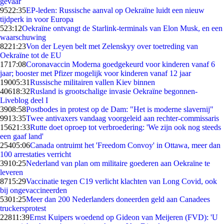
gevaar
95
22:35
EP-leden: Russische aanval op Oekraïne luidt een nieuw
tijdperk in voor Europa
5
23:12
Oekraïne ontvangt de Starlink-terminals van Elon Musk, en een
waarschuwing
82
21:23
Von der Leyen belt met Zelenskyy over toetreding van
Oekraïne tot de EU
17
17:08
Coronavaccin Moderna goedgekeurd voor kinderen vanaf 6
jaar; booster met Pfizer mogelijk voor kinderen vanaf 12 jaar
190
05:31
Russische militairen vallen Kiev binnen
406
18:32
Rusland is grootschalige invasie Oekraïne begonnen-
Liveblog deel I
39
08:58
Postbodes in protest op de Dam: "Het is moderne slavernij"
99
13:35
Twee antivaxers vandaag voorgeleid aan rechter-commissaris
156
21:33
Rutte doet oproep tot verbroedering: 'We zijn ook nog steeds
een gaaf land'
254
05:06
Canada ontruimt het 'Freedom Convoy' in Ottawa, meer dan
100 arrestaties verricht
39
10:25
Nederland van plan om militaire goederen aan Oekraïne te
leveren
87
15:29
Vaccinatie tegen C19 verlicht klachten van Long Covid, ook
bij ongevaccineerden
53
01:25
Meer dan 200 Nederlanders doneerden geld aan Canadees
truckersprotest
228
11:39
Ernst Kuipers woedend op Gideon van Meijeren (FVD): 'U