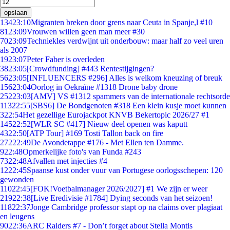
opslaan
134
23:10
Migranten breken door grens naar Ceuta in Spanje,l #10
81
23:09
Vrouwen willen geen man meer #30
70
23:09
Techniekles verdwijnt uit onderbouw: maar half zo veel uren
als 2007
19
23:07
Peter Faber is overleden
38
23:05
[Crowdfunding] #443 Rentestijgingen?
56
23:05
[INFLUENCERS #296] Alles is welkom kneuzing of breuk
156
23:04
Oorlog in Oekraïne #1318 Drone baby drone
252
23:03
[AMV] VS #1312 spammers van de internationale rechtsorde
113
22:55
[SBS6] De Bondgenoten #318 Een klein kusje moet kunnen
3
22:54
Het gezellige Eurojackpot KNVB Bekertopic 2026/27 #1
145
22:52
[WLR SC #417] Nieuw deel openen was kaputt
43
22:50
[ATP Tour] #169 Tosti Tallon back on fire
272
22:49
De Avondetappe #176 - Met Ellen ten Damme.
9
22:48
Opmerkelijke foto's van Funda #243
73
22:48
Afvallen met injecties #4
12
22:45
Spaanse kust onder vuur van Portugese oorlogsschepen: 120
gewonden
110
22:45
[FOK!Voetbalmanager 2026/2027] #1 We zijn er weer
219
22:38
[Live Eredivisie #1784] Dying seconds van het seizoen!
118
22:37
Jonge Cambridge professor stapt op na claims over plagiaat
en leugens
90
22:36
ARC Raiders #7 - Don’t forget about Stella Montis