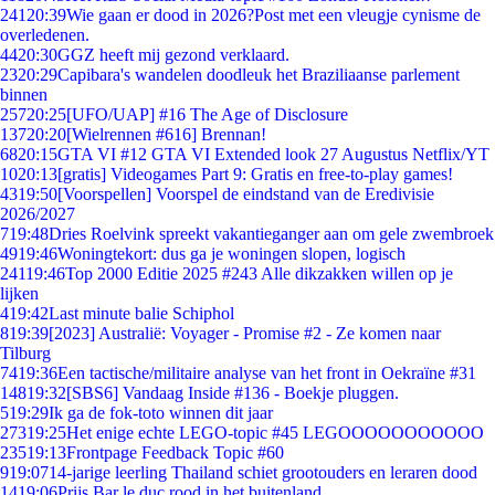
241
20:39
Wie gaan er dood in 2026?Post met een vleugje cynisme de
overledenen.
44
20:30
GGZ heeft mij gezond verklaard.
23
20:29
Capibara's wandelen doodleuk het Braziliaanse parlement
binnen
257
20:25
[UFO/UAP] #16 The Age of Disclosure
137
20:20
[Wielrennen #616] Brennan!
68
20:15
GTA VI #12 GTA VI Extended look 27 Augustus Netflix/YT
10
20:13
[gratis] Videogames Part 9: Gratis en free-to-play games!
43
19:50
[Voorspellen] Voorspel de eindstand van de Eredivisie
2026/2027
7
19:48
Dries Roelvink spreekt vakantieganger aan om gele zwembroek
49
19:46
Woningtekort: dus ga je woningen slopen, logisch
241
19:46
Top 2000 Editie 2025 #243 Alle dikzakken willen op je
lijken
4
19:42
Last minute balie Schiphol
8
19:39
[2023] Australië: Voyager - Promise #2 - Ze komen naar
Tilburg
74
19:36
Een tactische/militaire analyse van het front in Oekraïne #31
148
19:32
[SBS6] Vandaag Inside #136 - Boekje pluggen.
5
19:29
Ik ga de fok-toto winnen dit jaar
273
19:25
Het enige echte LEGO-topic #45 LEGOOOOOOOOOOO
235
19:13
Frontpage Feedback Topic #60
9
19:07
14-jarige leerling Thailand schiet grootouders en leraren dood
14
19:06
Prijs Bar le duc rood in het buitenland