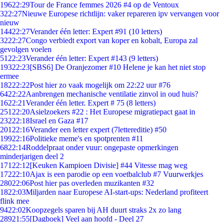
196
22:29
Tour de France femmes 2026 #4 op de Ventoux
3
22:27
Nieuwe Europese richtlijn: vaker repareren ipv vervangen voor
nieuw
144
22:27
Verander één letter: Expert #91 (10 letters)
32
22:27
Congo verbiedt export van koper en kobalt, Europa zal
gevolgen voelen
51
22:23
Verander één letter: Expert #143 (9 letters)
193
22:23
[SBS6] De Oranjezomer #10 Helene je kan het niet stop
ermee
182
22:22
Post hier zo vaak mogelijk om 22:22 uur #76
64
22:22
Aanbrengen mechanische ventilatie zinvol in oud huis?
16
22:21
Verander één letter. Expert # 75 (8 letters)
251
22:20
Asielzoekers #22 : Het Europese migratiepact gaat in
232
22:18
Israel en Gaza #17
201
22:16
Verander een letter expert (7lettereditie) #50
199
22:16
Politieke meme's en spotprenten #11
68
22:14
Roddelpraat onder vuur: ongepaste opmerkingen
minderjarigen deel 2
171
22:12
[Keuken Kampioen Divisie] #44 Vitesse mag weg
172
22:10
Ajax is een parodie op een voetbalclub #7 Vuurwerkjes
280
22:06
Post hier pas overleden muzikanten #32
18
22:03
Miljarden naar Europese AI-start-ups: Nederland profiteert
flink mee
94
22:02
Koopzegels sparen bij AH duurt straks 2x zo lang
289
21:55
[Dagboek] Veel aan hoofd - Deel 27