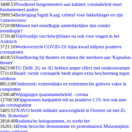
34
08:53
Noodkreet burgemeesters aan kabinet: coronabeleid moet
fundamenteel anders
59
09:54
Bedreiging Sigrid Kaag: celstraf voor fakkeldrager en zijn
'cameravrouw'
57
10:08
Mensen met mondkapje aantrekkelijker dan zonder
mondkapje?
37
10:48
Telefoonlijn vaccintwijfelaars nu ook voor vragen in het
Arabisch
37
21:16
Weekoverzicht COVID-19: bijna kwart miljoen positieve
coronatesten
46
18:51
Handhaving bij theaters en musea die meedoen aan 'Kapsalon-
theater'
94
23:06
TU Delft: 2G en 3G hebben amper effect met omikronvariant
57
11:03
Israël: vierde coronaprik biedt amper extra bescherming tegen
omikron
88
12:00
Onderzoek: extreemlinks en extreemrechts geloven vaker in
complotten
25
00:48
Wijzigingen quarantainebeleid - corona
127
00:50
Opgenomen hartpatiënt telt na positieve C19- test ook mee
als coronapatiënt
54
05:53
'NAVO breidt militaire aanwezigheid in Oostzee uit met Zr.
Ms. Rotterdam'
28
18:49
Realistische hologrammen, zo werkt het
162
01:34
Druk bezochte demonstratie en protestmarsen Museumplein
rustig verlopen