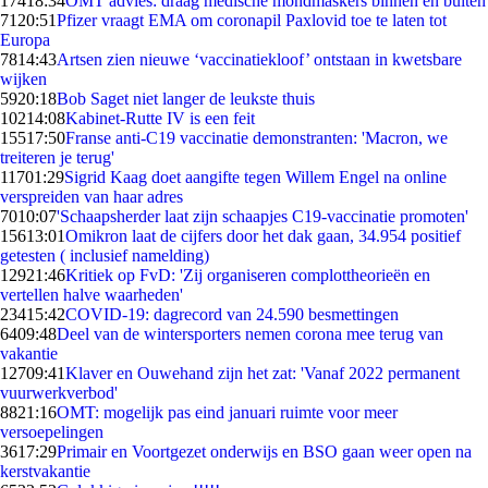
174
18:34
OMT advies: draag medische mondmaskers binnen én buiten
71
20:51
Pfizer vraagt EMA om coronapil Paxlovid toe te laten tot
Europa
78
14:43
Artsen zien nieuwe ‘vaccinatiekloof’ ontstaan in kwetsbare
wijken
59
20:18
Bob Saget niet langer de leukste thuis
102
14:08
Kabinet-Rutte IV is een feit
155
17:50
Franse anti-C19 vaccinatie demonstranten: 'Macron, we
treiteren je terug'
117
01:29
Sigrid Kaag doet aangifte tegen Willem Engel na online
verspreiden van haar adres
70
10:07
'Schaapsherder laat zijn schaapjes C19-vaccinatie promoten'
156
13:01
Omikron laat de cijfers door het dak gaan, 34.954 positief
getesten ( inclusief namelding)
129
21:46
Kritiek op FvD: 'Zij organiseren complottheorieën en
vertellen halve waarheden'
234
15:42
COVID-19: dagrecord van 24.590 besmettingen
64
09:48
Deel van de wintersporters nemen corona mee terug van
vakantie
127
09:41
Klaver en Ouwehand zijn het zat: 'Vanaf 2022 permanent
vuurwerkverbod'
88
21:16
OMT: mogelijk pas eind januari ruimte voor meer
versoepelingen
36
17:29
Primair en Voortgezet onderwijs en BSO gaan weer open na
kerstvakantie