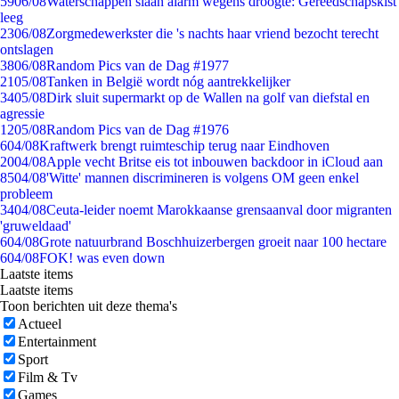
59
06/08
Waterschappen slaan alarm wegens droogte: Gereedschapskist
leeg
23
06/08
Zorgmedewerkster die 's nachts haar vriend bezocht terecht
ontslagen
38
06/08
Random Pics van de Dag #1977
21
05/08
Tanken in België wordt nóg aantrekkelijker
34
05/08
Dirk sluit supermarkt op de Wallen na golf van diefstal en
agressie
12
05/08
Random Pics van de Dag #1976
6
04/08
Kraftwerk brengt ruimteschip terug naar Eindhoven
20
04/08
Apple vecht Britse eis tot inbouwen backdoor in iCloud aan
85
04/08
'Witte' mannen discrimineren is volgens OM geen enkel
probleem
34
04/08
Ceuta-leider noemt Marokkaanse grensaanval door migranten
'gruweldaad'
6
04/08
Grote natuurbrand Boschhuizerbergen groeit naar 100 hectare
6
04/08
FOK! was even down
Laatste items
Laatste items
Toon berichten uit deze thema's
Actueel
Entertainment
Sport
Film & Tv
Games