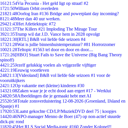
161
21:54
Via Pecunia - Het geld ligt op straat! #2
17
21:50
William Orbit overleden
218
21:48
Oorlog Iran #136 Bridge and powerplant day incoming?
81
21:48
Meer dan 40 uur werken.
294
21:43
Het Atletiektopic #72
113
21:37
The Killers #21 Imploding The Mirage Tour
39
21:35
Trump wil dat J.D. Vance hem in 2028 opvolgt
182
21:30
[RTL] B&B vol liefde 6de seizoen #4
173
21:28
Wat is jullie binnenhuistemperatuur? #81 Horrorzomer
100
21:28
Teltopic #1563 tel door en door en door....
17
21:26
[HBO] Stuart Fails to Save the Universe (Big Bang Theory
spinoff)
44
21:25
Jezelf gelukkig voelen als vrijgezelle vijftiger
42
21:19
Eeuwig voortleven
248
21:13
[Videoland] B&B vol liefde 6de seizoen #1 voor de
vooruitkijkers
24
21:12
Op vakantie met (kleine) kinderen #30
143
21:08
Zaken waar je je echt dood aan ergert #17 - Werklui
248
20:58
Afbeeldingen die je gemaakt hebt met AI
255
20:58
Totale zonsverduistering 12-08-2026 (Groenland, IJsland en
Spanje) #1
179
20:53
Laatst gekochte CD/LP/MuziekDVD deel 75 | koopjes
144
20:46
NPO-manager Menno de Boer (47) op non-actief stuurde
dick-pic rond
118
20:45
Het RLS Social Media-topic #160 Zonder Kolonel!!