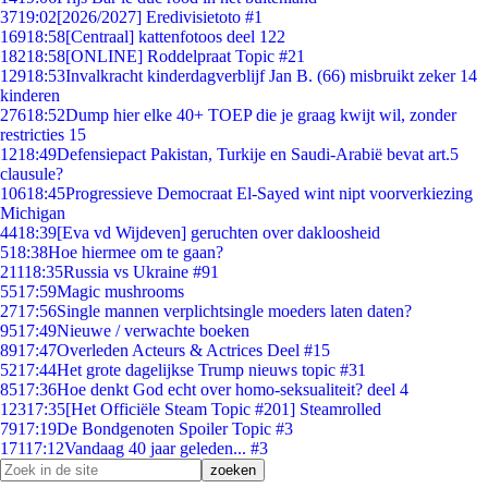
37
19:02
[2026/2027] Eredivisietoto #1
169
18:58
[Centraal] kattenfotoos deel 122
182
18:58
[ONLINE] Roddelpraat Topic #21
129
18:53
Invalkracht kinderdagverblijf Jan B. (66) misbruikt zeker 14
kinderen
276
18:52
Dump hier elke 40+ TOEP die je graag kwijt wil, zonder
restricties 15
12
18:49
Defensiepact Pakistan, Turkije en Saudi-Arabië bevat art.5
clausule?
106
18:45
Progressieve Democraat El-Sayed wint nipt voorverkiezing
Michigan
44
18:39
[Eva vd Wijdeven] geruchten over dakloosheid
5
18:38
Hoe hiermee om te gaan?
211
18:35
Russia vs Ukraine #91
55
17:59
Magic mushrooms
27
17:56
Single mannen verplichtsingle moeders laten daten?
95
17:49
Nieuwe / verwachte boeken
89
17:47
Overleden Acteurs & Actrices Deel #15
52
17:44
Het grote dagelijkse Trump nieuws topic #31
85
17:36
Hoe denkt God echt over homo-seksualiteit? deel 4
123
17:35
[Het Officiële Steam Topic #201] Steamrolled
79
17:19
De Bondgenoten Spoiler Topic #3
171
17:12
Vandaag 40 jaar geleden... #3