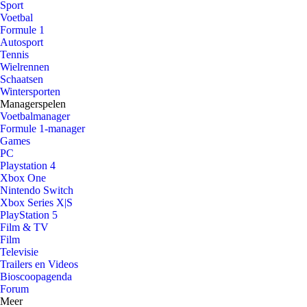
Sport
Voetbal
Formule 1
Autosport
Tennis
Wielrennen
Schaatsen
Wintersporten
Managerspelen
Voetbalmanager
Formule 1-manager
Games
PC
Playstation 4
Xbox One
Nintendo Switch
Xbox Series X|S
PlayStation 5
Film & TV
Film
Televisie
Trailers en Videos
Bioscoopagenda
Forum
Meer