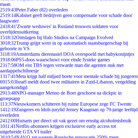
maan
25
19:43
Peter Faber (82) overleden
25
19:14
Kabinet geeft bedrijven geen compensatie voor schade door
laagwater
24
18:41
'Zwarte weduwes' in Rusland trouwen soldaten voor
overlijdensuitkering
15
18:32
Ontslagen bij Halo Studios na Campaign Evolved
30
18:32
Trump grijpt weer in op automatisch staatsburgerschap bij
geboorte in VS
31
18:19
Amsterdams dierenasiel DOA overspoeld met babykonijntjes
19
18:06
PS5-doos waarschuwt voor einde fysieke games
23
17:58
OM eist TBS tegen verwarde man die agenten stak met
aardappelschilmesje
13
17:41
Meta krijgt half miljard boete voor mentale schade bij jongeren
69
15:03
Israël meldt dood twee militairen in Zuid-Libanon, vergelding
aangekondigd
29
13:48
NPO-manager Menno de Boer geschorst na dickpic in
groepsapp
1
13:37
Nieuwkomers schitteren bij ruime Europese zege FC Twente
14
12:19
Zangeres en Idols-jurylid Jerney Kaagman op 79-jarige leeftijd
overleden
24
12:00
Huisarts per direct uit vak gezet om ernstig alcoholmisbruik
10
11:41
Netflix-abonnees krijgen exclusieve early access tot
uitgebreide GTA VI trailer
26
10:54
NAVO zet wegens Russische provocatie 250% meer