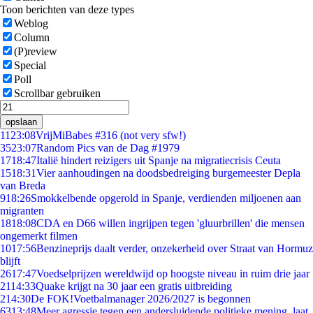
Toon berichten van deze types
Weblog
Column
(P)review
Special
Poll
Scrollbar gebruiken
opslaan
11
23:08
VrijMiBabes #316 (not very sfw!)
35
23:07
Random Pics van de Dag #1979
17
18:47
Italië hindert reizigers uit Spanje na migratiecrisis Ceuta
15
18:31
Vier aanhoudingen na doodsbedreiging burgemeester Depla
van Breda
9
18:26
Smokkelbende opgerold in Spanje, verdienden miljoenen aan
migranten
18
18:08
CDA en D66 willen ingrijpen tegen 'gluurbrillen' die mensen
ongemerkt filmen
10
17:56
Benzineprijs daalt verder, onzekerheid over Straat van Hormuz
blijft
26
17:47
Voedselprijzen wereldwijd op hoogste niveau in ruim drie jaar
21
14:33
Quake krijgt na 30 jaar een gratis uitbreiding
2
14:30
De FOK!Voetbalmanager 2026/2027 is begonnen
63
13:48
Meer agressie tegen een andersluidende politieke mening, laat