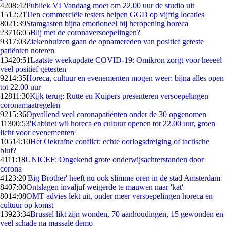
42
08:42
Publiek VI Vandaag moet om 22.00 uur de studio uit
15
12:21
Tien commerciële testers helpen GGD op vijftig locaties
80
21:39
Stamgasten bijna emotioneel bij heropening horeca
237
16:05
Blij met de coronaversoepelingen?
93
17:03
Ziekenhuizen gaan de opnamereden van positief geteste
patiënten noteren
134
20:51
Laatste weekupdate COVID-19: Omikron zorgt voor heeeel
veel positief getesten
92
14:35
Horeca, cultuur en evenementen mogen weer: bijna alles open
tot 22.00 uur
128
11:30
Kijk terug: Rutte en Kuipers presenteren versoepelingen
coronamaatregelen
92
15:36
Opvallend veel coronapatiënten onder de 30 opgenomen
113
00:53
'Kabinet wil horeca en cultuur openen tot 22.00 uur, groen
licht voor evenementen'
105
14:10
Het Oekraïne conflict: echte oorlogsdreiging of tactische
bluf?
41
11:18
UNICEF: Ongekend grote onderwijsachterstanden door
corona
41
23:20
'Big Brother' heeft nu ook slimme oren in de stad Amsterdam
84
07:00
Ontslagen invaljuf weigerde te mauwen naar 'kat'
80
14:08
OMT advies lekt uit, onder meer versoepelingen horeca en
cultuur op komst
139
23:34
Brussel likt zijn wonden, 70 aanhoudingen, 15 gewonden en
veel schade na massale demo