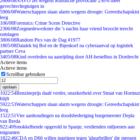
26
06/08
NAVO zet wegens Russische provocatie 250% meer
gevechtsvliegtuigen in
59
06/08
Waterschappen slaan alarm wegens droogte: Gereedschapskist
leeg
1
06/08
Forensics: Crime Scene Detective
23
06/08
Zorgmedewerkster die 's nachts haar vriend bezocht terecht
ontslagen
38
06/08
Random Pics van de Dag #1977
18
05/08
Datalek bij Bol en de Bijenkorf na cyberaanval op logistiek
partner Ceva
34
05/08
Kind overleden na aanrijding door AH-bestelbus in Dordrecht
Actieve items
Actieve items
Scrollbar gebruiken
opslaan
10
22:54
Benzineprijs daalt verder, onzekerheid over Straat van Hormuz
blijft
59
22:53
Waterschappen slaan alarm wegens droogte: Gereedschapskist
leeg
15
22:51
Vier aanhoudingen na doodsbedreiging burgemeester Depla
van Breda
9
22:49
Smokkelbende opgerold in Spanje, verdienden miljoenen aan
migranten
18
22:46
CDA en D66 willen ingrijpen tegen 'gluurbrillen' die mensen