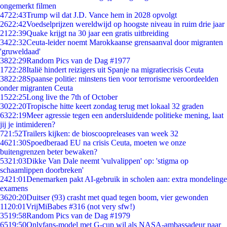
ongemerkt filmen
47
22:43
Trump wil dat J.D. Vance hem in 2028 opvolgt
26
22:42
Voedselprijzen wereldwijd op hoogste niveau in ruim drie jaar
21
22:39
Quake krijgt na 30 jaar een gratis uitbreiding
34
22:32
Ceuta-leider noemt Marokkaanse grensaanval door migranten
'gruweldaad'
38
22:29
Random Pics van de Dag #1977
17
22:28
Italië hindert reizigers uit Spanje na migratiecrisis Ceuta
38
22:28
Spaanse politie: minstens tien voor terrorisme veroordeelden
onder migranten Ceuta
15
22:25
Long live the 7th of October
30
22:20
Tropische hitte keert zondag terug met lokaal 32 graden
63
22:19
Meer agressie tegen een andersluidende politieke mening, laat
jij je intimideren?
7
21:52
Trailers kijken: de bioscoopreleases van week 32
46
21:30
Spoedberaad EU na crisis Ceuta, moeten we onze
buitengrenzen beter bewaken?
53
21:03
Dikke Van Dale neemt 'vulvalippen' op: 'stigma op
schaamlippen doorbreken'
24
21:01
Denemarken pakt AI-gebruik in scholen aan: extra mondelinge
examens
36
20:20
Duitser (93) crasht met quad tegen boom, vier gewonden
11
20:01
VrijMiBabes #316 (not very sfw!)
35
19:58
Random Pics van de Dag #1979
65
19:50
Onlyfans-model met G-cup wil als NASA-ambassadeur naar