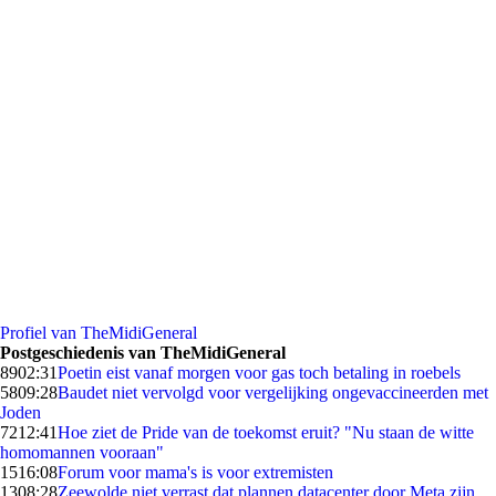
Profiel van TheMidiGeneral
Postgeschiedenis van TheMidiGeneral
89
02:31
Poetin eist vanaf morgen voor gas toch betaling in roebels
58
09:28
Baudet niet vervolgd voor vergelijking ongevaccineerden met
Joden
72
12:41
Hoe ziet de Pride van de toekomst eruit? "Nu staan de witte
homomannen vooraan"
15
16:08
Forum voor mama's is voor extremisten
13
08:28
Zeewolde niet verrast dat plannen datacenter door Meta zijn