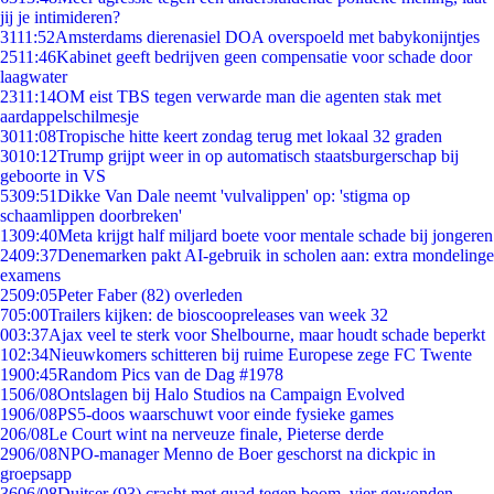
jij je intimideren?
31
11:52
Amsterdams dierenasiel DOA overspoeld met babykonijntjes
25
11:46
Kabinet geeft bedrijven geen compensatie voor schade door
laagwater
23
11:14
OM eist TBS tegen verwarde man die agenten stak met
aardappelschilmesje
30
11:08
Tropische hitte keert zondag terug met lokaal 32 graden
30
10:12
Trump grijpt weer in op automatisch staatsburgerschap bij
geboorte in VS
53
09:51
Dikke Van Dale neemt 'vulvalippen' op: 'stigma op
schaamlippen doorbreken'
13
09:40
Meta krijgt half miljard boete voor mentale schade bij jongeren
24
09:37
Denemarken pakt AI-gebruik in scholen aan: extra mondelinge
examens
25
09:05
Peter Faber (82) overleden
7
05:00
Trailers kijken: de bioscoopreleases van week 32
0
03:37
Ajax veel te sterk voor Shelbourne, maar houdt schade beperkt
1
02:34
Nieuwkomers schitteren bij ruime Europese zege FC Twente
19
00:45
Random Pics van de Dag #1978
15
06/08
Ontslagen bij Halo Studios na Campaign Evolved
19
06/08
PS5-doos waarschuwt voor einde fysieke games
2
06/08
Le Court wint na nerveuze finale, Pieterse derde
29
06/08
NPO-manager Menno de Boer geschorst na dickpic in
groepsapp
36
06/08
Duitser (93) crasht met quad tegen boom, vier gewonden