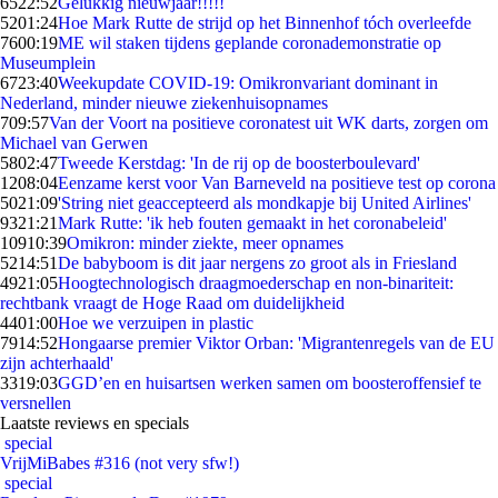
65
22:52
Gelukkig nieuwjaar!!!!!
52
01:24
Hoe Mark Rutte de strijd op het Binnenhof tóch overleefde
76
00:19
ME wil staken tijdens geplande coronademonstratie op
Museumplein
67
23:40
Weekupdate COVID-19: Omikronvariant dominant in
Nederland, minder nieuwe ziekenhuisopnames
7
09:57
Van der Voort na positieve coronatest uit WK darts, zorgen om
Michael van Gerwen
58
02:47
Tweede Kerstdag: 'In de rij op de boosterboulevard'
12
08:04
Eenzame kerst voor Van Barneveld na positieve test op corona
50
21:09
'String niet geaccepteerd als mondkapje bij United Airlines'
93
21:21
Mark Rutte: 'ik heb fouten gemaakt in het coronabeleid'
109
10:39
Omikron: minder ziekte, meer opnames
52
14:51
De babyboom is dit jaar nergens zo groot als in Friesland
49
21:05
Hoogtechnologisch draagmoederschap en non-binariteit:
rechtbank vraagt de Hoge Raad om duidelijkheid
44
01:00
Hoe we verzuipen in plastic
79
14:52
Hongaarse premier Viktor Orban: 'Migrantenregels van de EU
zijn achterhaald'
33
19:03
GGD’en en huisartsen werken samen om boosteroffensief te
versnellen
Laatste reviews en specials
special
VrijMiBabes #316 (not very sfw!)
special