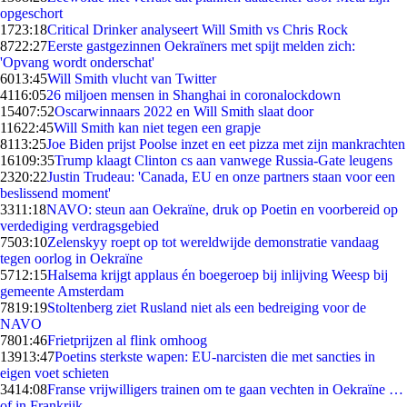
opgeschort
17
23:18
Critical Drinker analyseert Will Smith vs Chris Rock
87
22:27
Eerste gastgezinnen Oekraïners met spijt melden zich:
'Opvang wordt onderschat'
60
13:45
Will Smith vlucht van Twitter
41
16:05
26 miljoen mensen in Shanghai in coronalockdown
154
07:52
Oscarwinnaars 2022 en Will Smith slaat door
116
22:45
Will Smith kan niet tegen een grapje
81
13:25
Joe Biden prijst Poolse inzet en eet pizza met zijn mankrachten
161
09:35
Trump klaagt Clinton cs aan vanwege Russia-Gate leugens
23
20:22
Justin Trudeau: 'Canada, EU en onze partners staan voor een
beslissend moment'
33
11:18
NAVO: steun aan Oekraïne, druk op Poetin en voorbereid op
verdediging verdragsgebied
75
03:10
Zelenskyy roept op tot wereldwijde demonstratie vandaag
tegen oorlog in Oekraïne
57
12:15
Halsema krijgt applaus én boegeroep bij inlijving Weesp bij
gemeente Amsterdam
78
19:19
Stoltenberg ziet Rusland niet als een bedreiging voor de
NAVO
78
01:46
Frietprijzen al flink omhoog
139
13:47
Poetins sterkste wapen: EU-narcisten die met sancties in
eigen voet schieten
34
14:08
Franse vrijwilligers trainen om te gaan vechten in Oekraïne …
of in Frankrijk