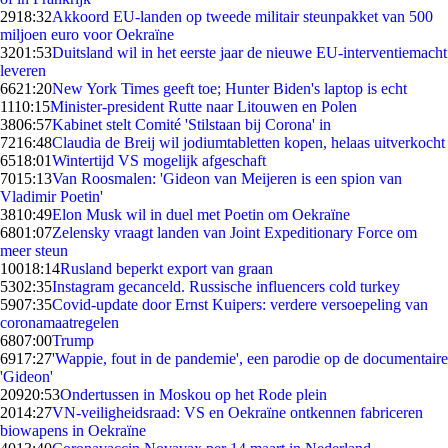
29
18:32
Akkoord EU-landen op tweede militair steunpakket van 500
miljoen euro voor Oekraïne
32
01:53
Duitsland wil in het eerste jaar de nieuwe EU-interventiemacht
leveren
66
21:20
New York Times geeft toe; Hunter Biden's laptop is echt
11
10:15
Minister-president Rutte naar Litouwen en Polen
38
06:57
Kabinet stelt Comité 'Stilstaan bij Corona' in
72
16:48
Claudia de Breij wil jodiumtabletten kopen, helaas uitverkocht
65
18:01
Wintertijd VS mogelijk afgeschaft
70
15:13
Van Roosmalen: 'Gideon van Meijeren is een spion van
Vladimir Poetin'
38
10:49
Elon Musk wil in duel met Poetin om Oekraïne
68
01:07
Zelensky vraagt landen van Joint Expeditionary Force om
meer steun
100
18:14
Rusland beperkt export van graan
53
02:35
Instagram gecanceld. Russische influencers cold turkey
59
07:35
Covid-update door Ernst Kuipers: verdere versoepeling van
coronamaatregelen
68
07:00
Trump
69
17:27
'Wappie, fout in de pandemie', een parodie op de documentaire
'Gideon'
209
20:53
Ondertussen in Moskou op het Rode plein
20
14:27
VN-veiligheidsraad: VS en Oekraïne ontkennen fabriceren
biowapens in Oekraïne