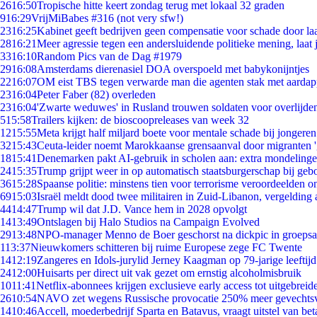
26
16:50
Tropische hitte keert zondag terug met lokaal 32 graden
9
16:29
VrijMiBabes #316 (not very sfw!)
23
16:25
Kabinet geeft bedrijven geen compensatie voor schade door la
28
16:21
Meer agressie tegen een andersluidende politieke mening, laat j
33
16:10
Random Pics van de Dag #1979
29
16:08
Amsterdams dierenasiel DOA overspoeld met babykonijntjes
22
16:07
OM eist TBS tegen verwarde man die agenten stak met aardap
23
16:04
Peter Faber (82) overleden
23
16:04
'Zwarte weduwes' in Rusland trouwen soldaten voor overlijden
5
15:58
Trailers kijken: de bioscoopreleases van week 32
12
15:55
Meta krijgt half miljard boete voor mentale schade bij jongeren
32
15:43
Ceuta-leider noemt Marokkaanse grensaanval door migranten 
18
15:41
Denemarken pakt AI-gebruik in scholen aan: extra mondeling
24
15:35
Trump grijpt weer in op automatisch staatsburgerschap bij geb
36
15:28
Spaanse politie: minstens tien voor terrorisme veroordeelden 
69
15:03
Israël meldt dood twee militairen in Zuid-Libanon, vergeldin
44
14:47
Trump wil dat J.D. Vance hem in 2028 opvolgt
14
13:49
Ontslagen bij Halo Studios na Campaign Evolved
29
13:48
NPO-manager Menno de Boer geschorst na dickpic in groeps
1
13:37
Nieuwkomers schitteren bij ruime Europese zege FC Twente
14
12:19
Zangeres en Idols-jurylid Jerney Kaagman op 79-jarige leeftij
24
12:00
Huisarts per direct uit vak gezet om ernstig alcoholmisbruik
10
11:41
Netflix-abonnees krijgen exclusieve early access tot uitgebreid
26
10:54
NAVO zet wegens Russische provocatie 250% meer gevechtsvl
14
10:46
Accell, moederbedrijf Sparta en Batavus, vraagt uitstel van bet