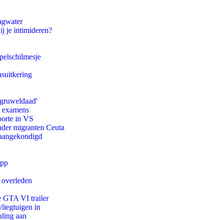
agwater
ij je intimideren?
pelschilmesje
suitkering
'gruweldaad'
e examens
oorte in VS
onder migranten Ceuta
g aangekondigd
app
d overleden
e GTA VI trailer
iegtuigen in
aling aan