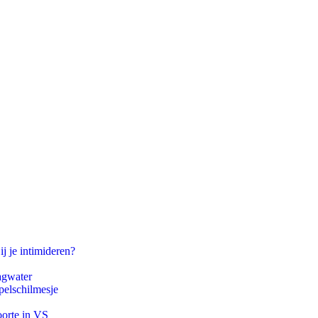
ij je intimideren?
agwater
pelschilmesje
oorte in VS