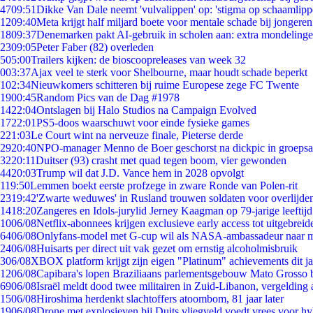
47
09:51
Dikke Van Dale neemt 'vulvalippen' op: 'stigma op schaamlip
12
09:40
Meta krijgt half miljard boete voor mentale schade bij jongeren
18
09:37
Denemarken pakt AI-gebruik in scholen aan: extra mondeling
23
09:05
Peter Faber (82) overleden
5
05:00
Trailers kijken: de bioscoopreleases van week 32
0
03:37
Ajax veel te sterk voor Shelbourne, maar houdt schade beperkt
1
02:34
Nieuwkomers schitteren bij ruime Europese zege FC Twente
19
00:45
Random Pics van de Dag #1978
14
22:04
Ontslagen bij Halo Studios na Campaign Evolved
17
22:01
PS5-doos waarschuwt voor einde fysieke games
2
21:03
Le Court wint na nerveuze finale, Pieterse derde
29
20:40
NPO-manager Menno de Boer geschorst na dickpic in groeps
32
20:11
Duitser (93) crasht met quad tegen boom, vier gewonden
44
20:03
Trump wil dat J.D. Vance hem in 2028 opvolgt
1
19:50
Lemmen boekt eerste profzege in zware Ronde van Polen-rit
23
19:42
'Zwarte weduwes' in Rusland trouwen soldaten voor overlijden
14
18:20
Zangeres en Idols-jurylid Jerney Kaagman op 79-jarige leeftij
10
06/08
Netflix-abonnees krijgen exclusieve early access tot uitgebreid
64
06/08
Onlyfans-model met G-cup wil als NASA-ambassadeur naar 
24
06/08
Huisarts per direct uit vak gezet om ernstig alcoholmisbruik
3
06/08
XBOX platform krijgt zijn eigen "Platinum" achievements dit ja
12
06/08
Capibara's lopen Braziliaans parlementsgebouw Mato Grosso 
69
06/08
Israël meldt dood twee militairen in Zuid-Libanon, vergeldin
15
06/08
Hiroshima herdenkt slachtoffers atoombom, 81 jaar later
19
06/08
Drone met explosieven bij Duits vliegveld voedt vrees voor hy