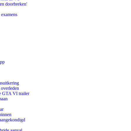
pen doorbreken'
e examens
app
suitkering
d overleden
e GTA VI trailer
maan
ar
binnen
g aangekondigd
bride aanval