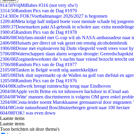
9
14:50
VrijMiBabes #316 (not very sfw!)
33
14:50
Random Pics van de Dag #1979
2
14:30
De FOK!Voetbalmanager 2026/2027 is begonnen
12
09:40
Meta krijgt half miljard boete voor mentale schade bij jongeren
18
09:37
Denemarken pakt AI-gebruik in scholen aan: extra mondeling
19
00:45
Random Pics van de Dag #1978
64
06/08
Onlyfans-model met G-cup wil als NASA-ambassadeur naar 
24
06/08
Huisarts per direct uit vak gezet om ernstig alcoholmisbruik
19
06/08
Drone met explosieven bij Duits vliegveld voedt vrees voor hy
57
06/08
Waterschappen slaan alarm wegens droogte: Gereedschapskist
23
06/08
Zorgmedewerkster die 's nachts haar vriend bezocht terecht on
37
06/08
Random Pics van de Dag #1977
21
05/08
Tanken in België wordt nóg aantrekkelijker
34
05/08
Dirk sluit supermarkt op de Wallen na golf van diefstal en agre
12
05/08
Random Pics van de Dag #1976
6
04/08
Kraftwerk brengt ruimteschip terug naar Eindhoven
20
04/08
Apple vecht Britse eis tot inbouwen backdoor in iCloud aan
85
04/08
'Witte' mannen discrimineren is volgens OM geen enkel probl
32
04/08
Ceuta-leider noemt Marokkaanse grensaanval door migranten 
6
04/08
Grote natuurbrand Boschhuizerbergen groeit naar 100 hectare
6
04/08
FOK! was even down
Laatste items
Laatste items
Toon berichten uit deze thema's