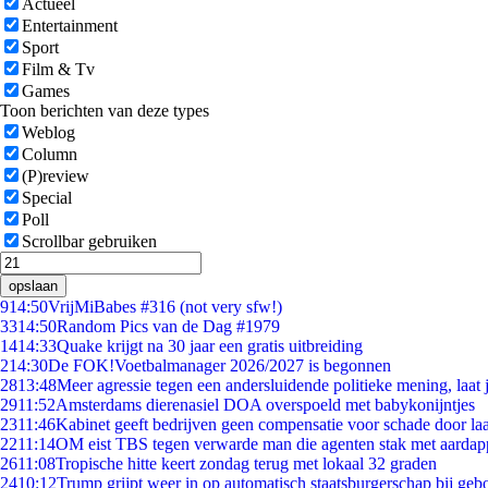
Actueel
Entertainment
Sport
Film & Tv
Games
Toon berichten van deze types
Weblog
Column
(P)review
Special
Poll
Scrollbar gebruiken
opslaan
9
14:50
VrijMiBabes #316 (not very sfw!)
33
14:50
Random Pics van de Dag #1979
14
14:33
Quake krijgt na 30 jaar een gratis uitbreiding
2
14:30
De FOK!Voetbalmanager 2026/2027 is begonnen
28
13:48
Meer agressie tegen een andersluidende politieke mening, laat j
29
11:52
Amsterdams dierenasiel DOA overspoeld met babykonijntjes
23
11:46
Kabinet geeft bedrijven geen compensatie voor schade door la
22
11:14
OM eist TBS tegen verwarde man die agenten stak met aardap
26
11:08
Tropische hitte keert zondag terug met lokaal 32 graden
24
10:12
Trump grijpt weer in op automatisch staatsburgerschap bij geb