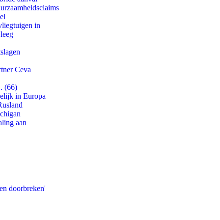
duurzaamheidsclaims
el
iegtuigen in
 leeg
tslagen
rtner Ceva
. (66)
lijk in Europa
Rusland
ichigan
aling aan
pen doorbreken'