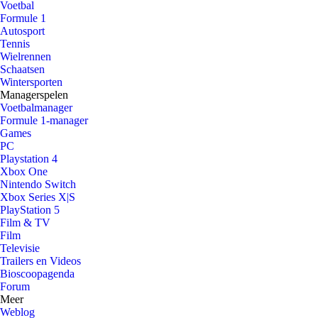
Voetbal
Formule 1
Autosport
Tennis
Wielrennen
Schaatsen
Wintersporten
Managerspelen
Voetbalmanager
Formule 1-manager
Games
PC
Playstation 4
Xbox One
Nintendo Switch
Xbox Series X|S
PlayStation 5
Film & TV
Film
Televisie
Trailers en Videos
Bioscoopagenda
Forum
Meer
Weblog