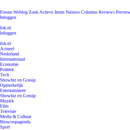
Forum
Weblog
Zoek
Actieve Items
Nieuws
Columns
Reviews
Previe
Inloggen
fok.nl
Inloggen
fok.nl
Actueel
Nederland
Internationaal
Economie
Politiek
Tech
Showbiz en Gossip
Opmerkelijk
Entertainment
Showbiz en Gossip
Muziek
Film
Televisie
Media & Cultuur
Bioscoopagenda
Sport