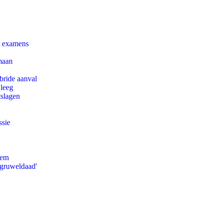
e examens
maan
bride aanval
 leeg
tslagen
ssie
eem
'gruweldaad'