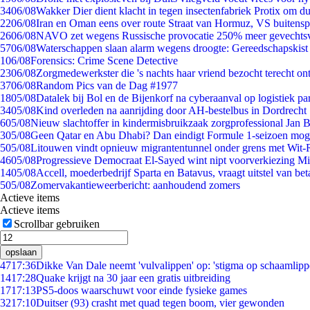
34
06/08
Wakker Dier dient klacht in tegen insectenfabriek Protix om 
22
06/08
Iran en Oman eens over route Straat van Hormuz, VS buitensp
26
06/08
NAVO zet wegens Russische provocatie 250% meer gevechtsvl
57
06/08
Waterschappen slaan alarm wegens droogte: Gereedschapskist
1
06/08
Forensics: Crime Scene Detective
23
06/08
Zorgmedewerkster die 's nachts haar vriend bezocht terecht on
37
06/08
Random Pics van de Dag #1977
18
05/08
Datalek bij Bol en de Bijenkorf na cyberaanval op logistiek pa
34
05/08
Kind overleden na aanrijding door AH-bestelbus in Dordrecht
6
05/08
Nieuw slachtoffer in kindermisbruikzaak zorgprofessional Jan B
3
05/08
Geen Qatar en Abu Dhabi? Dan eindigt Formule 1-seizoen moge
5
05/08
Litouwen vindt opnieuw migrantentunnel onder grens met Wit-
46
05/08
Progressieve Democraat El-Sayed wint nipt voorverkiezing M
14
05/08
Accell, moederbedrijf Sparta en Batavus, vraagt uitstel van bet
5
05/08
Zomervakantieweerbericht: aanhoudend zomers
Actieve items
Actieve items
Scrollbar gebruiken
opslaan
47
17:36
Dikke Van Dale neemt 'vulvalippen' op: 'stigma op schaamlip
14
17:28
Quake krijgt na 30 jaar een gratis uitbreiding
17
17:13
PS5-doos waarschuwt voor einde fysieke games
32
17:10
Duitser (93) crasht met quad tegen boom, vier gewonden