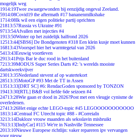
mogelijk weg
19
14:19
Twee zwaargewonden bij eenzijdig ongeval Zeeland.
59
14:08
Covid19 the aftermath #17 bananenmilkshake
17
14:08
Ik wil een eigen politieke partij oprichten
218
13:57
Russia vs Ukraine #91
97
13:54
Afvallen met injecties #4
19
13:50
Winter op het zuidelijk halfrond 2026
125
13:44
[SBS6] De Bondgenoten #318 Een klein kusje moet kunnen
168
13:43
Voorspel hier het warmtegetal van 2026
54
13:43
Eeuwig voortleven
29
13:41
Prijs Bar le duc rood in het buitenland
72
13:39
MODUS Super Series Darts #2: 's werelds mooiste
dartskweekvijver
230
13:35
Nederland stevent af op watertekort
285
13:35
MotoGP #93 Met de TT in Assen
135
13:33
[DRT SC] #6: RendacGoden sponsored by TONZON
194
13:30
[RTL] B&B vol liefde 6de seizoen #4
247
13:28
Wie gaan er dood in 2026?Post met een vleugje cynisme de
overledenen.
274
13:26
Het enige echte LEGO-topic #45 LEGOOOOOOOOOOO
18
13:14
Centraal FC Utrecht topic #88 - #CorreiaIn
32
13:14
Dakloze vrouw maanden als seksslavin misbruikt
76
13:13
[IndyCar] #115 We're in Nashville Tennessee
20
13:10
Nieuwe Europese richtlijn: vaker repareren ipv vervangen
voor nieuw