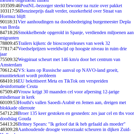
mensen ongemerkt filmen
1035
09:46
PostNL-bezorger steekt bewoner na ruzie over pakket
1031
17:56
Benzineprijs daalt verder, onzekerheid over Straat van
Hormuz blijft
901
18:31
Vier aanhoudingen na doodsbedreiging burgemeester Depla
van Breda
847
18:26
Smokkelbende opgerold in Spanje, verdienden miljoenen aan
migranten
788
09:45
Trailers kijken: de bioscoopreleases van week 32
778
17:47
Voedselprijzen wereldwijd op hoogste niveau in ruim drie
jaar
755
09:32
Wegpiraat scheurt met 146 km/u door het centrum van
Amsterdam
706
12:42
VS: kans op Russische aanval op NAVO-land groeit,
munitietekort wordt probleem
684
10:16
EU bekritiseert Meta en TikTok om verspreiden
desinformatie Ceuta
675
09:49
Vrouw krijgt 30 maanden cel voor afpersing 12-jarige
misdienaar in kerk
601
09:53
Houthi's vallen Saoedi-Arabië en Jemen aan, dreigen met
blokkade olieroute
547
12:28
Broer 135 keer gestoken en gesneden: zes jaar cel en tbs voor
doodslag Gouda
544
13:26
Britney Spears: "Ik geloof dat ik heb gefaald als moeder"
483
09:28
Aanhoudende droogte veroorzaakt scheuren in dijken Zuid-