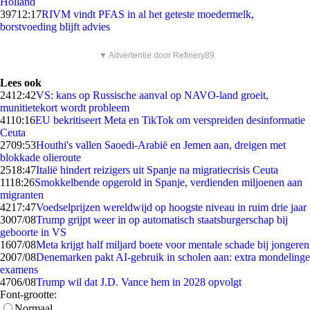
Holland
397
12:17
RIVM vindt PFAS in al het geteste moedermelk,
borstvoeding blijft advies
▼ Advertentie door Refinery89
Lees ook
24
12:42
VS: kans op Russische aanval op NAVO-land groeit,
munitietekort wordt probleem
41
10:16
EU bekritiseert Meta en TikTok om verspreiden desinformatie
Ceuta
27
09:53
Houthi's vallen Saoedi-Arabië en Jemen aan, dreigen met
blokkade olieroute
25
18:47
Italië hindert reizigers uit Spanje na migratiecrisis Ceuta
11
18:26
Smokkelbende opgerold in Spanje, verdienden miljoenen aan
migranten
42
17:47
Voedselprijzen wereldwijd op hoogste niveau in ruim drie jaar
30
07/08
Trump grijpt weer in op automatisch staatsburgerschap bij
geboorte in VS
16
07/08
Meta krijgt half miljard boete voor mentale schade bij jongeren
20
07/08
Denemarken pakt AI-gebruik in scholen aan: extra mondelinge
examens
47
06/08
Trump wil dat J.D. Vance hem in 2028 opvolgt
Font-grootte:
Normaal