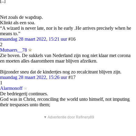
[..]
Net zoals de wapdrap.
Klinkt als een soa.
“A wizard is never late, nor is he early .He arrives precisely when he
means to.”
maandag 28 maart 2022, 15:21 uur
#16
2
Mutsaers__78
Zie boven. De sukkels van Nederland zijn nog niet klaar met corona
en moeten alles daaromheen maar blijven afzeiken.
Bijzonder sneu dat de kindertjes nog zo recalcitrant blijven zijn.
maandag 28 maart 2022, 15:26 uur
#17
1
Alarmonoff
De bedriegerij continues.
God was in Christ, reconciling the world unto himself, not imputing
their trespasses unto them;
▼ Advertentie door Refinery89