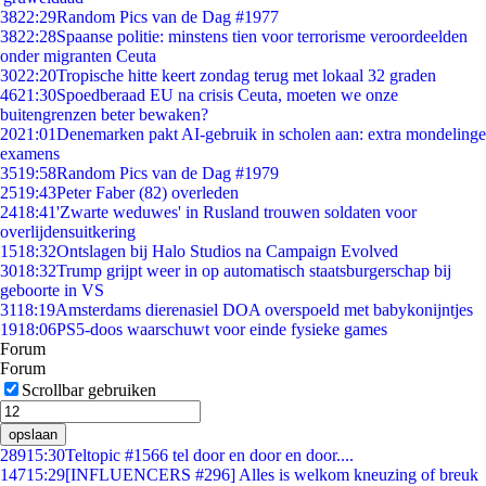
38
22:29
Random Pics van de Dag #1977
38
22:28
Spaanse politie: minstens tien voor terrorisme veroordeelden
onder migranten Ceuta
30
22:20
Tropische hitte keert zondag terug met lokaal 32 graden
46
21:30
Spoedberaad EU na crisis Ceuta, moeten we onze
buitengrenzen beter bewaken?
20
21:01
Denemarken pakt AI-gebruik in scholen aan: extra mondelinge
examens
35
19:58
Random Pics van de Dag #1979
25
19:43
Peter Faber (82) overleden
24
18:41
'Zwarte weduwes' in Rusland trouwen soldaten voor
overlijdensuitkering
15
18:32
Ontslagen bij Halo Studios na Campaign Evolved
30
18:32
Trump grijpt weer in op automatisch staatsburgerschap bij
geboorte in VS
31
18:19
Amsterdams dierenasiel DOA overspoeld met babykonijntjes
19
18:06
PS5-doos waarschuwt voor einde fysieke games
Forum
Forum
Scrollbar gebruiken
opslaan
289
15:30
Teltopic #1566 tel door en door en door....
147
15:29
[INFLUENCERS #296] Alles is welkom kneuzing of breuk