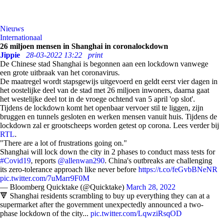
Nieuws
Internationaal
26 miljoen mensen in Shanghai in coronalockdown
Jippie
28-03-2022 13:22
print
De Chinese stad Shanghai is begonnen aan een lockdown vanwege
een grote uitbraak van het coronavirus.
De maatregel wordt stapsgewijs uitgevoerd en geldt eerst vier dagen in
het oostelijke deel van de stad met 26 miljoen inwoners, daarna gaat
het westelijke deel tot in de vroege ochtend van 5 april 'op slot'.
Tijdens de lockdown komt het openbaar vervoer stil te liggen, zijn
bruggen en tunnels gesloten en werken mensen vanuit huis. Tijdens de
lockdown zal er grootscheeps worden getest op corona. Lees verder bij
RTL
.
"There are a lot of frustrations going on."
Shanghai will lock down the city in 2 phases to conduct mass tests for
#Covid19
, reports
@allenwan290
. China's outbreaks are challenging
its zero-tolerance approach like never before
https://t.co/feGvbBNeNR
pic.twitter.com/7uMarr9F0M
— Bloomberg Quicktake (@Quicktake)
March 28, 2022
🔻 Shanghai residents scrambling to buy up everything they can at a
supermarket after the government unexpectedly announced a two-
phase lockdown of the city...
pic.twitter.com/LqwziRsqOD