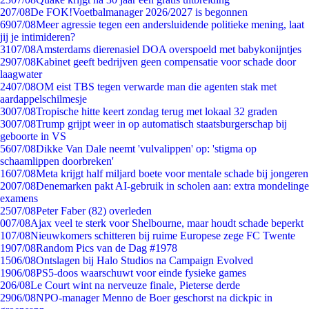
2
07/08
De FOK!Voetbalmanager 2026/2027 is begonnen
69
07/08
Meer agressie tegen een andersluidende politieke mening, laat
jij je intimideren?
31
07/08
Amsterdams dierenasiel DOA overspoeld met babykonijntjes
29
07/08
Kabinet geeft bedrijven geen compensatie voor schade door
laagwater
24
07/08
OM eist TBS tegen verwarde man die agenten stak met
aardappelschilmesje
30
07/08
Tropische hitte keert zondag terug met lokaal 32 graden
30
07/08
Trump grijpt weer in op automatisch staatsburgerschap bij
geboorte in VS
56
07/08
Dikke Van Dale neemt 'vulvalippen' op: 'stigma op
schaamlippen doorbreken'
16
07/08
Meta krijgt half miljard boete voor mentale schade bij jongeren
20
07/08
Denemarken pakt AI-gebruik in scholen aan: extra mondelinge
examens
25
07/08
Peter Faber (82) overleden
0
07/08
Ajax veel te sterk voor Shelbourne, maar houdt schade beperkt
1
07/08
Nieuwkomers schitteren bij ruime Europese zege FC Twente
19
07/08
Random Pics van de Dag #1978
15
06/08
Ontslagen bij Halo Studios na Campaign Evolved
19
06/08
PS5-doos waarschuwt voor einde fysieke games
2
06/08
Le Court wint na nerveuze finale, Pieterse derde
29
06/08
NPO-manager Menno de Boer geschorst na dickpic in