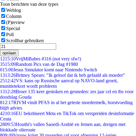
Toon berichten van deze types
Weblog
Column
(P)review
Special
Poll
Scrollbar gebruiken
opslaan
12
15:10
VrijMiBabes #316 (not very sfw!)
35
15:09
Random Pics van de Dag #1980
0
15:00
Jesus Simulator komt naar Nintendo Switch
13
13:26
Britney Spears: "Ik geloof dat ik heb gefaald als moeder"
25
12:42
VS: kans op Russische aanval op NAVO-land groeit,
munitietekort wordt probleem
13
12:28
Broer 135 keer gestoken en gesneden: zes jaar cel en tbs voor
doodslag Gouda
8
12:17
RIVM vindt PFAS in al het geteste moedermelk, borstvoeding
blijft advies
42
10:16
EU bekritiseert Meta en TikTok om verspreiden desinformatie
Ceuta
28
09:53
Houthi's vallen Saoedi-Arabië en Jemen aan, dreigen met
blokkade olieroute
8
09:49
Vrouw krijgt 30 maanden cel voor afpersing 12-jarige