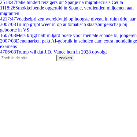
25
18:47
Italië hindert reizigers uit Spanje na migratiecrisis Ceuta
11
18:26
Smokkelbende opgerold in Spanje, verdienden miljoenen aan
migranten
42
17:47
Voedselprijzen wereldwijd op hoogste niveau in ruim drie jaar
30
07/08
Trump grijpt weer in op automatisch staatsburgerschap bij
geboorte in VS
16
07/08
Meta krijgt half miljard boete voor mentale schade bij jongeren
20
07/08
Denemarken pakt AI-gebruik in scholen aan: extra mondelinge
examens
47
06/08
Trump wil dat J.D. Vance hem in 2028 opvolgt