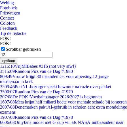
Weblog
Fotoboek
Prijsvragen
Contact
Colofon
Feedback
Tip de redactie
FOK!
FOK!
Scrollbar gebruiken
opslaan
12
15:10
VrijMiBabes #316 (not very sfw!)
35
15:09
Random Pics van de Dag #1980
8
09:49
Vrouw krijgt 30 maanden cel voor afpersing 12-jarige
misdienaar in kerk
35
09:46
PostNL-bezorger steekt bewoner na ruzie over pakket
35
00:07
Random Pics van de Dag #1979
2
07/08
De FOK!Voetbalmanager 2026/2027 is begonnen
16
07/08
Meta krijgt half miljard boete voor mentale schade bij jongeren
20
07/08
Denemarken pakt AI-gebruik in scholen aan: extra mondelinge
examens
19
07/08
Random Pics van de Dag #1978
66
06/08
Onlyfans-model met G-cup wil als NASA-ambassadeur naar