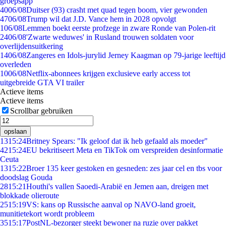
groepsapp
40
06/08
Duitser (93) crasht met quad tegen boom, vier gewonden
47
06/08
Trump wil dat J.D. Vance hem in 2028 opvolgt
1
06/08
Lemmen boekt eerste profzege in zware Ronde van Polen-rit
24
06/08
'Zwarte weduwes' in Rusland trouwen soldaten voor
overlijdensuitkering
14
06/08
Zangeres en Idols-jurylid Jerney Kaagman op 79-jarige leeftijd
overleden
10
06/08
Netflix-abonnees krijgen exclusieve early access tot
uitgebreide GTA VI trailer
Actieve items
Actieve items
Scrollbar gebruiken
opslaan
13
15:24
Britney Spears: "Ik geloof dat ik heb gefaald als moeder"
42
15:24
EU bekritiseert Meta en TikTok om verspreiden desinformatie
Ceuta
13
15:22
Broer 135 keer gestoken en gesneden: zes jaar cel en tbs voor
doodslag Gouda
28
15:21
Houthi's vallen Saoedi-Arabië en Jemen aan, dreigen met
blokkade olieroute
25
15:19
VS: kans op Russische aanval op NAVO-land groeit,
munitietekort wordt probleem
35
15:17
PostNL-bezorger steekt bewoner na ruzie over pakket