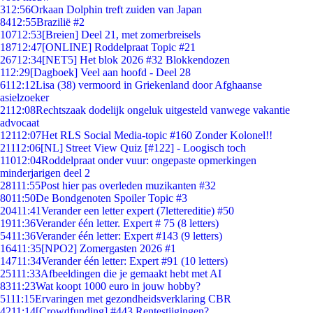
3
12:56
Orkaan Dolphin treft zuiden van Japan
84
12:55
Brazilië #2
107
12:53
[Breien] Deel 21, met zomerbreisels
187
12:47
[ONLINE] Roddelpraat Topic #21
267
12:34
[NET5] Het blok 2026 #32 Blokkendozen
1
12:29
[Dagboek] Veel aan hoofd - Deel 28
61
12:12
Lisa (38) vermoord in Griekenland door Afghaanse
asielzoeker
21
12:08
Rechtszaak dodelijk ongeluk uitgesteld vanwege vakantie
advocaat
121
12:07
Het RLS Social Media-topic #160 Zonder Kolonel!!
211
12:06
[NL] Street View Quiz [#122] - Loogisch toch
110
12:04
Roddelpraat onder vuur: ongepaste opmerkingen
minderjarigen deel 2
281
11:55
Post hier pas overleden muzikanten #32
80
11:50
De Bondgenoten Spoiler Topic #3
204
11:41
Verander een letter expert (7lettereditie) #50
19
11:36
Verander één letter. Expert # 75 (8 letters)
54
11:36
Verander één letter: Expert #143 (9 letters)
164
11:35
[NPO2] Zomergasten 2026 #1
147
11:34
Verander één letter: Expert #91 (10 letters)
251
11:33
Afbeeldingen die je gemaakt hebt met AI
83
11:23
Wat koopt 1000 euro in jouw hobby?
51
11:15
Ervaringen met gezondheidsverklaring CBR
42
11:14
[Crowdfunding] #443 Rentestijgingen?