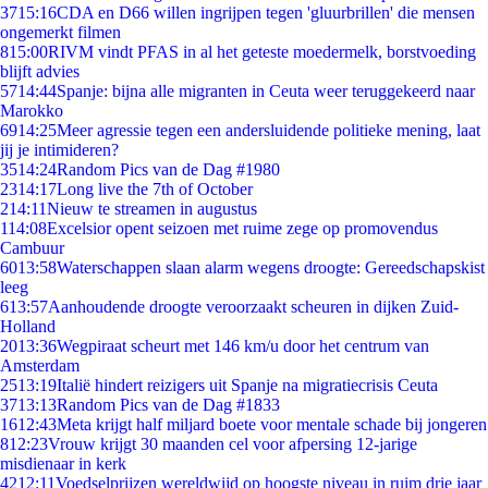
37
15:16
CDA en D66 willen ingrijpen tegen 'gluurbrillen' die mensen
ongemerkt filmen
8
15:00
RIVM vindt PFAS in al het geteste moedermelk, borstvoeding
blijft advies
57
14:44
Spanje: bijna alle migranten in Ceuta weer teruggekeerd naar
Marokko
69
14:25
Meer agressie tegen een andersluidende politieke mening, laat
jij je intimideren?
35
14:24
Random Pics van de Dag #1980
23
14:17
Long live the 7th of October
2
14:11
Nieuw te streamen in augustus
1
14:08
Excelsior opent seizoen met ruime zege op promovendus
Cambuur
60
13:58
Waterschappen slaan alarm wegens droogte: Gereedschapskist
leeg
6
13:57
Aanhoudende droogte veroorzaakt scheuren in dijken Zuid-
Holland
20
13:36
Wegpiraat scheurt met 146 km/u door het centrum van
Amsterdam
25
13:19
Italië hindert reizigers uit Spanje na migratiecrisis Ceuta
37
13:13
Random Pics van de Dag #1833
16
12:43
Meta krijgt half miljard boete voor mentale schade bij jongeren
8
12:23
Vrouw krijgt 30 maanden cel voor afpersing 12-jarige
misdienaar in kerk
42
12:11
Voedselprijzen wereldwijd op hoogste niveau in ruim drie jaar