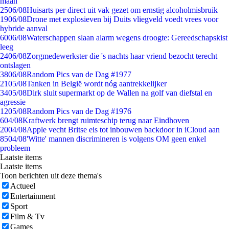
maan
25
06/08
Huisarts per direct uit vak gezet om ernstig alcoholmisbruik
19
06/08
Drone met explosieven bij Duits vliegveld voedt vrees voor
hybride aanval
60
06/08
Waterschappen slaan alarm wegens droogte: Gereedschapskist
leeg
24
06/08
Zorgmedewerkster die 's nachts haar vriend bezocht terecht
ontslagen
38
06/08
Random Pics van de Dag #1977
21
05/08
Tanken in België wordt nóg aantrekkelijker
34
05/08
Dirk sluit supermarkt op de Wallen na golf van diefstal en
agressie
12
05/08
Random Pics van de Dag #1976
6
04/08
Kraftwerk brengt ruimteschip terug naar Eindhoven
20
04/08
Apple vecht Britse eis tot inbouwen backdoor in iCloud aan
85
04/08
'Witte' mannen discrimineren is volgens OM geen enkel
probleem
Laatste items
Laatste items
Toon berichten uit deze thema's
Actueel
Entertainment
Sport
Film & Tv
Games