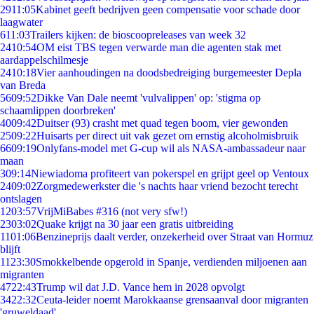
29
11:05
Kabinet geeft bedrijven geen compensatie voor schade door
laagwater
6
11:03
Trailers kijken: de bioscoopreleases van week 32
24
10:54
OM eist TBS tegen verwarde man die agenten stak met
aardappelschilmesje
24
10:18
Vier aanhoudingen na doodsbedreiging burgemeester Depla
van Breda
56
09:52
Dikke Van Dale neemt 'vulvalippen' op: 'stigma op
schaamlippen doorbreken'
40
09:42
Duitser (93) crasht met quad tegen boom, vier gewonden
25
09:22
Huisarts per direct uit vak gezet om ernstig alcoholmisbruik
66
09:19
Onlyfans-model met G-cup wil als NASA-ambassadeur naar
maan
3
09:14
Niewiadoma profiteert van pokerspel en grijpt geel op Ventoux
24
09:02
Zorgmedewerkster die 's nachts haar vriend bezocht terecht
ontslagen
12
03:57
VrijMiBabes #316 (not very sfw!)
23
03:02
Quake krijgt na 30 jaar een gratis uitbreiding
11
01:06
Benzineprijs daalt verder, onzekerheid over Straat van Hormuz
blijft
11
23:30
Smokkelbende opgerold in Spanje, verdienden miljoenen aan
migranten
47
22:43
Trump wil dat J.D. Vance hem in 2028 opvolgt
34
22:32
Ceuta-leider noemt Marokkaanse grensaanval door migranten
'gruweldaad'