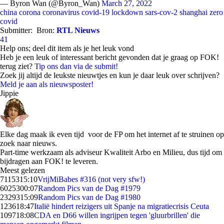
— Byron Wan (@Byron_Wan)
March 27, 2022
china
corona
coronavirus
covid-19
lockdown
sars-cov-2
shanghai
zero
covid
Submitter:
Bron:
RTL Nieuws
41
Help ons; deel dit item als je het leuk vond
Heb je een leuk of interessant bericht gevonden dat je graag op FOK!
terug ziet?
Tip ons dan via de submit!
Zoek jij altijd de leukste nieuwtjes en kun je daar leuk over schrijven?
Meld je aan als nieuwsposter!
Jippie
Elke dag maak ik even tijd voor de FP om het internet af te struinen op
zoek naar nieuws.
Part-time werkzaam als adviseur Kwaliteit Arbo en Milieu, dus tijd om
bijdragen aan FOK! te leveren.
Meest gelezen
71153
15:10
VrijMiBabes #316 (not very sfw!)
60253
00:07
Random Pics van de Dag #1979
23293
15:09
Random Pics van de Dag #1980
1236
18:47
Italië hindert reizigers uit Spanje na migratiecrisis Ceuta
1097
18:08
CDA en D66 willen ingrijpen tegen 'gluurbrillen' die