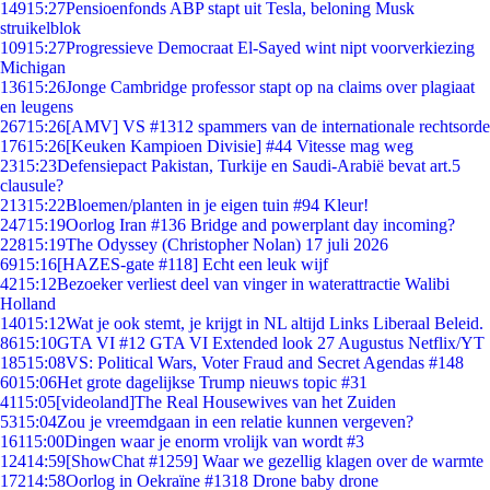
149
15:27
Pensioenfonds ABP stapt uit Tesla, beloning Musk
struikelblok
109
15:27
Progressieve Democraat El-Sayed wint nipt voorverkiezing
Michigan
136
15:26
Jonge Cambridge professor stapt op na claims over plagiaat
en leugens
267
15:26
[AMV] VS #1312 spammers van de internationale rechtsorde
176
15:26
[Keuken Kampioen Divisie] #44 Vitesse mag weg
23
15:23
Defensiepact Pakistan, Turkije en Saudi-Arabië bevat art.5
clausule?
213
15:22
Bloemen/planten in je eigen tuin #94 Kleur!
247
15:19
Oorlog Iran #136 Bridge and powerplant day incoming?
228
15:19
The Odyssey (Christopher Nolan) 17 juli 2026
69
15:16
[HAZES-gate #118] Echt een leuk wijf
42
15:12
Bezoeker verliest deel van vinger in waterattractie Walibi
Holland
140
15:12
Wat je ook stemt, je krijgt in NL altijd Links Liberaal Beleid.
86
15:10
GTA VI #12 GTA VI Extended look 27 Augustus Netflix/YT
185
15:08
VS: Political Wars, Voter Fraud and Secret Agendas #148
60
15:06
Het grote dagelijkse Trump nieuws topic #31
41
15:05
[videoland]The Real Housewives van het Zuiden
53
15:04
Zou je vreemdgaan in een relatie kunnen vergeven?
161
15:00
Dingen waar je enorm vrolijk van wordt #3
124
14:59
[ShowChat #1259] Waar we gezellig klagen over de warmte
172
14:58
Oorlog in Oekraïne #1318 Drone baby drone