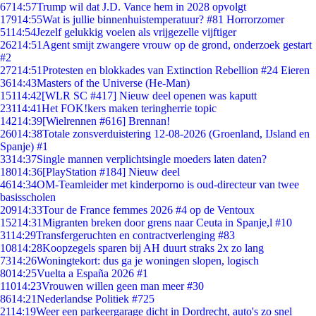
67
14:57
Trump wil dat J.D. Vance hem in 2028 opvolgt
179
14:55
Wat is jullie binnenhuistemperatuur? #81 Horrorzomer
51
14:54
Jezelf gelukkig voelen als vrijgezelle vijftiger
262
14:51
Agent smijt zwangere vrouw op de grond, onderzoek gestart
#2
272
14:51
Protesten en blokkades van Extinction Rebellion #24 Eieren
36
14:43
Masters of the Universe (He-Man)
151
14:42
[WLR SC #417] Nieuw deel openen was kaputt
231
14:41
Het FOK!kers maken teringherrie topic
142
14:39
[Wielrennen #616] Brennan!
260
14:38
Totale zonsverduistering 12-08-2026 (Groenland, IJsland en
Spanje) #1
33
14:37
Single mannen verplichtsingle moeders laten daten?
180
14:36
[PlayStation #184] Nieuw deel
46
14:34
OM-Teamleider met kinderporno is oud-directeur van twee
basisscholen
209
14:33
Tour de France femmes 2026 #4 op de Ventoux
152
14:31
Migranten breken door grens naar Ceuta in Spanje,l #10
31
14:29
Transfergeruchten en contractverlenging #83
108
14:28
Koopzegels sparen bij AH duurt straks 2x zo lang
73
14:26
Woningtekort: dus ga je woningen slopen, logisch
80
14:25
Vuelta a España 2026 #1
110
14:23
Vrouwen willen geen man meer #30
86
14:21
Nederlandse Politiek #725
21
14:19
Weer een parkeergarage dicht in Dordrecht, auto's zo snel