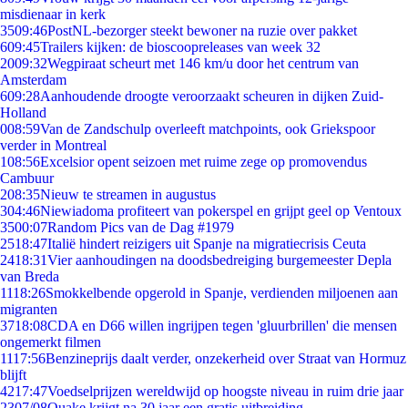
misdienaar in kerk
35
09:46
PostNL-bezorger steekt bewoner na ruzie over pakket
6
09:45
Trailers kijken: de bioscoopreleases van week 32
20
09:32
Wegpiraat scheurt met 146 km/u door het centrum van
Amsterdam
6
09:28
Aanhoudende droogte veroorzaakt scheuren in dijken Zuid-
Holland
0
08:59
Van de Zandschulp overleeft matchpoints, ook Griekspoor
verder in Montreal
1
08:56
Excelsior opent seizoen met ruime zege op promovendus
Cambuur
2
08:35
Nieuw te streamen in augustus
3
04:46
Niewiadoma profiteert van pokerspel en grijpt geel op Ventoux
35
00:07
Random Pics van de Dag #1979
25
18:47
Italië hindert reizigers uit Spanje na migratiecrisis Ceuta
24
18:31
Vier aanhoudingen na doodsbedreiging burgemeester Depla
van Breda
11
18:26
Smokkelbende opgerold in Spanje, verdienden miljoenen aan
migranten
37
18:08
CDA en D66 willen ingrijpen tegen 'gluurbrillen' die mensen
ongemerkt filmen
11
17:56
Benzineprijs daalt verder, onzekerheid over Straat van Hormuz
blijft
42
17:47
Voedselprijzen wereldwijd op hoogste niveau in ruim drie jaar
23
07/08
Quake krijgt na 30 jaar een gratis uitbreiding