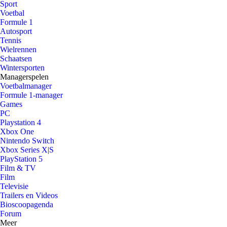
Sport
Voetbal
Formule 1
Autosport
Tennis
Wielrennen
Schaatsen
Wintersporten
Managerspelen
Voetbalmanager
Formule 1-manager
Games
PC
Playstation 4
Xbox One
Nintendo Switch
Xbox Series X|S
PlayStation 5
Film & TV
Film
Televisie
Trailers en Videos
Bioscoopagenda
Forum
Meer