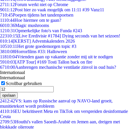
27
11:12
Forum werkt niet op Chrome
90
11:12
Post hier zo vaak mogelijk om 11:11 #39 Vanz11
7
10:45
Poepen tijdens het tandenpoetsen
11
10:44
Hoe hiermee om te gaan?
60
10:36
Magic mushrooms
12
10:31
Opmerkelijke foto's van Funda #243
223
10:15
[Live Eredivisie #1784] Dying seconds van het seizoen!
0
10:14
[KERST] Adventskalenders 2026
105
10:11
Het grote goedemorgen topic #3
38
10:08
Horrorfilms #33: Halloween
118
10:04
Vrienden gaan op vakantie zonder mij uit te nodigen
59
10:03
[ATP Tour] #169 Tosti Tallon back on fire
67
10:00
Aanbrengen mechanische ventilatie zinvol in oud huis?
Internationaal
Internationaal
Scrollbar gebruiken
opslaan
24
12:42
VS: kans op Russische aanval op NAVO-land groeit,
munitietekort wordt probleem
41
10:16
EU bekritiseert Meta en TikTok om verspreiden desinformatie
Ceuta
27
09:53
Houthi's vallen Saoedi-Arabië en Jemen aan, dreigen met
blokkade olieroute