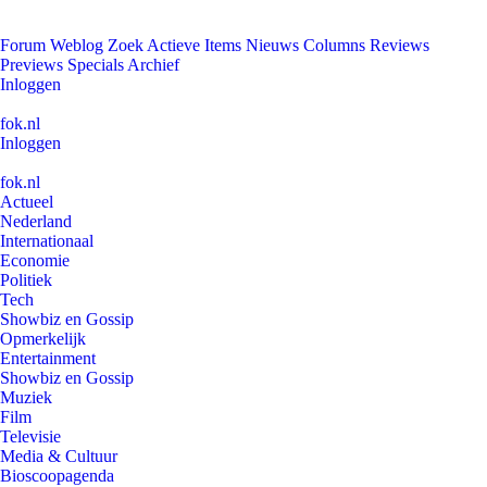
Forum
Weblog
Zoek
Actieve Items
Nieuws
Columns
Reviews
Previews
Specials
Archief
Inloggen
fok.nl
Inloggen
fok.nl
Actueel
Nederland
Internationaal
Economie
Politiek
Tech
Showbiz en Gossip
Opmerkelijk
Entertainment
Showbiz en Gossip
Muziek
Film
Televisie
Media & Cultuur
Bioscoopagenda