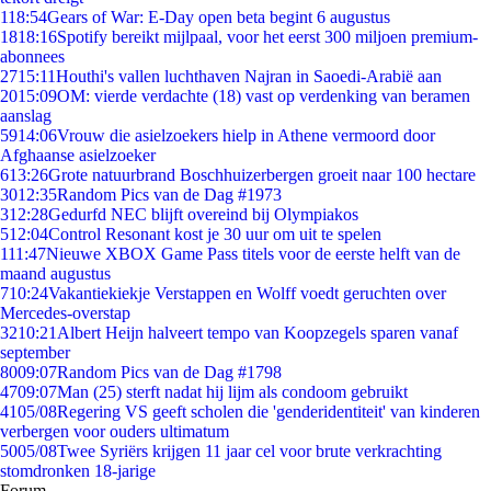
1
18:54
Gears of War: E-Day open beta begint 6 augustus
18
18:16
Spotify bereikt mijlpaal, voor het eerst 300 miljoen premium-
abonnees
27
15:11
Houthi's vallen luchthaven Najran in Saoedi-Arabië aan
20
15:09
OM: vierde verdachte (18) vast op verdenking van beramen
aanslag
59
14:06
Vrouw die asielzoekers hielp in Athene vermoord door
Afghaanse asielzoeker
6
13:26
Grote natuurbrand Boschhuizerbergen groeit naar 100 hectare
30
12:35
Random Pics van de Dag #1973
3
12:28
Gedurfd NEC blijft overeind bij Olympiakos
5
12:04
Control Resonant kost je 30 uur om uit te spelen
1
11:47
Nieuwe XBOX Game Pass titels voor de eerste helft van de
maand augustus
7
10:24
Vakantiekiekje Verstappen en Wolff voedt geruchten over
Mercedes-overstap
32
10:21
Albert Heijn halveert tempo van Koopzegels sparen vanaf
september
80
09:07
Random Pics van de Dag #1798
47
09:07
Man (25) sterft nadat hij lijm als condoom gebruikt
41
05/08
Regering VS geeft scholen die 'genderidentiteit' van kinderen
verbergen voor ouders ultimatum
50
05/08
Twee Syriërs krijgen 11 jaar cel voor brute verkrachting
stomdronken 18-jarige
Forum