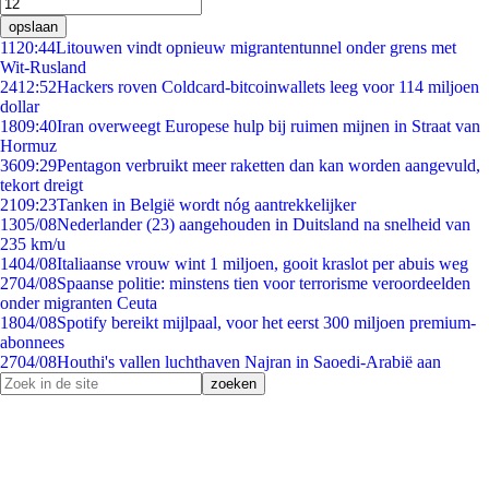
opslaan
11
20:44
Litouwen vindt opnieuw migrantentunnel onder grens met
Wit-Rusland
24
12:52
Hackers roven Coldcard-bitcoinwallets leeg voor 114 miljoen
dollar
18
09:40
Iran overweegt Europese hulp bij ruimen mijnen in Straat van
Hormuz
36
09:29
Pentagon verbruikt meer raketten dan kan worden aangevuld,
tekort dreigt
21
09:23
Tanken in België wordt nóg aantrekkelijker
13
05/08
Nederlander (23) aangehouden in Duitsland na snelheid van
235 km/u
14
04/08
Italiaanse vrouw wint 1 miljoen, gooit kraslot per abuis weg
27
04/08
Spaanse politie: minstens tien voor terrorisme veroordeelden
onder migranten Ceuta
18
04/08
Spotify bereikt mijlpaal, voor het eerst 300 miljoen premium-
abonnees
27
04/08
Houthi's vallen luchthaven Najran in Saoedi-Arabië aan