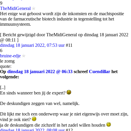
9
TheMidiGeneral
Het enige wat geboost wordt zijn de inkomsten en de machtspositie
van de farmaceutische biotech industrie in tegenstelling tot het
immuunsysteem.
[ Bericht gewijzigd door TheMidiGeneral op dinsdag 18 januari 2022
@ 08:11 ]
dinsdag 18 januari 2022, 07:53 uur
#11
6
bruine-edje
le zomg
quote:
Op
dinsdag 18 januari 2022 @ 06:33
schreef
Cuendillar
het
volgende:
[..]
En sinds wanneer ben jij de expert?
De deskundigen zeggen van wel, namelijk.
Dit lijkt me toch een onderwerp waar je niet eigenwijs over moet zijn,
vind je ook niet?
ja de deskundigen die zichzelf in het zadel willen houden
dinsdag 18 januari 2022, 08:08 uur
#12