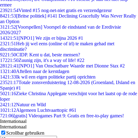
ermee
239
21:54
Vinted #15 nog-net-niet gratis en verzendgezeur
84
21:53
[Britse politiek] #141 Declining Gracefully Was Never Really
an Option
31
21:52
[Voorspellen] Voorspel de eindstand van de Eredivisie
2026/2027
143
21:51
[NPO1] We zijn er bijna 2026 #1
23
21:51
Heb jij wel eens (online of irl) te maken gehad met
discriminatie?
92
21:50
CIDP. Kent u dat, beste mensen?
172
21:50
Zuunig zijn, it's a way of life! #22
281
21:41
[NPO1] Van Onschatbare Waarde met Dionne Stax #2
13
21:40
Aftellen naar de kerstdagen
14
21:33
Ik wil een eigen politieke partij oprichten
235
21:17
Totale zonsverduistering 12-08-2026 (Groenland, IJsland en
Spanje) #1
50
21:16
Zieke Christina Applegate verschijnt voor het laatst op de rode
loper
24
21:12
Natuur en Wild
10
21:12
Algemeen Luchtvaarttopic #61
7
21:06
[gratis] Videogames Part 9: Gratis en free-to-play games!
Internationaal
Internationaal
Scrollbar gebruiken