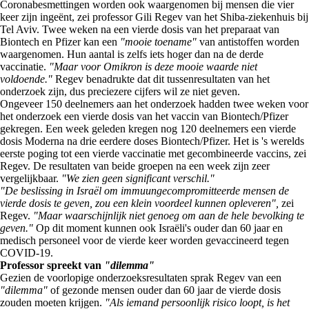
Coronabesmettingen worden ook waargenomen bij mensen die vier
keer zijn ingeënt, zei professor Gili Regev van het Shiba-ziekenhuis bij
Tel Aviv. Twee weken na een vierde dosis van het preparaat van
Biontech en Pfizer kan een
"mooie toename"
van antistoffen worden
waargenomen. Hun aantal is zelfs iets hoger dan na de derde
vaccinatie.
"Maar voor Omikron is deze mooie waarde niet
voldoende."
Regev benadrukte dat dit tussenresultaten van het
onderzoek zijn, dus preciezere cijfers wil ze niet geven.
Ongeveer 150 deelnemers aan het onderzoek hadden twee weken voor
het onderzoek een vierde dosis van het vaccin van Biontech/Pfizer
gekregen. Een week geleden kregen nog 120 deelnemers een vierde
dosis Moderna na drie eerdere doses Biontech/Pfizer. Het is 's werelds
eerste poging tot een vierde vaccinatie met gecombineerde vaccins, zei
Regev. De resultaten van beide groepen na een week zijn zeer
vergelijkbaar.
"We zien geen significant verschil."
"De beslissing in Israël om immuungecompromitteerde mensen de
vierde dosis te geven, zou een klein voordeel kunnen opleveren",
zei
Regev.
"Maar waarschijnlijk niet genoeg om aan de hele bevolking te
geven."
Op dit moment kunnen ook Israëli's ouder dan 60 jaar en
medisch personeel voor de vierde keer worden gevaccineerd tegen
COVID-19.
Professor spreekt van
"dilemma"
Gezien de voorlopige onderzoeksresultaten sprak Regev van een
"dilemma"
of gezonde mensen ouder dan 60 jaar de vierde dosis
zouden moeten krijgen.
"Als iemand persoonlijk risico loopt, is het