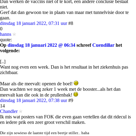
Dan werken de vaccins niet of te kort, een andere conclusie bestaat
niet.
Geef dat dan gewoon toe in plaats van maar met tunnelvisie door te
gaan.
dinsdag 18 januari 2022, 07:31 uur
#8
0
hanns
quote:
Op
dinsdag 18 januari 2022 @ 06:34
schreef
Cuendillar
het
volgende:
[..]
Want nog even een week. Dan is het resultaat in het ziekenhuis pas
zichtbaar.
Maar als die meevalt: openen de boel!
Dan wachten we nog zeker 1 week met de booster...als het dan
meevalt kan die ook in de prullenbak!
dinsdag 18 januari 2022, 07:38 uur
#9
14
Chandler
Ik mis wat posters van FOK die even gaan vertellen dat dit ridecul is
en iedere prik een zeer groot verschil maken.
Die zijn sowieso de laatste tijd een beetje stiller... haha