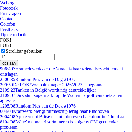
Weblog
Fotoboek
Prijsvragen
Contact
Colofon
Feedback
Tip de redactie
FOK!
FOK!
Scrollbar gebruiken
opslaan
9
06:40
Zorgmedewerkster die 's nachts haar vriend bezocht terecht
ontslagen
25
00:35
Random Pics van de Dag #1977
2
09:50
De FOK!Voetbalmanager 2026/2027 is begonnen
21
09:23
Tanken in België wordt nóg aantrekkelijker
31
09:07
Dirk sluit supermarkt op de Wallen na golf van diefstal en
agressie
12
05/08
Random Pics van de Dag #1976
6
04/08
Kraftwerk brengt ruimteschip terug naar Eindhoven
20
04/08
Apple vecht Britse eis tot inbouwen backdoor in iCloud aan
81
04/08
'Witte' mannen discrimineren is volgens OM geen enkel
probleem