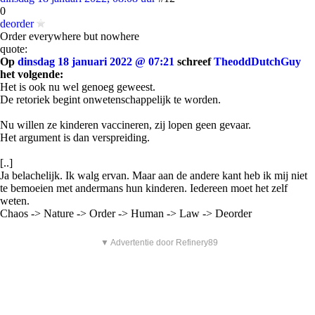
0
deorder
Order everywhere but nowhere
quote:
Op
dinsdag 18 januari 2022 @ 07:21
schreef
TheoddDutchGuy
het volgende:
Het is ook nu wel genoeg geweest.
De retoriek begint onwetenschappelijk te worden.
Nu willen ze kinderen vaccineren, zij lopen geen gevaar.
Het argument is dan verspreiding.
[..]
Ja belachelijk. Ik walg ervan. Maar aan de andere kant heb ik mij niet
te bemoeien met andermans hun kinderen. Iedereen moet het zelf
weten.
Chaos -> Nature -> Order -> Human -> Law -> Deorder
▼ Advertentie door Refinery89