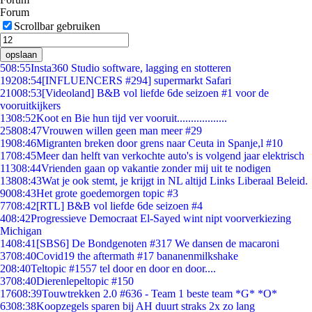
Forum
Scrollbar gebruiken
opslaan
5
08:55
Insta360 Studio software, lagging en stotteren
192
08:54
[INFLUENCERS #294] supermarkt Safari
210
08:53
[Videoland] B&B vol liefde 6de seizoen #1 voor de
vooruitkijkers
13
08:52
Koot en Bie hun tijd ver vooruit..................
258
08:47
Vrouwen willen geen man meer #29
19
08:46
Migranten breken door grens naar Ceuta in Spanje,l #10
17
08:45
Meer dan helft van verkochte auto's is volgend jaar elektrisch
113
08:44
Vrienden gaan op vakantie zonder mij uit te nodigen
138
08:43
Wat je ook stemt, je krijgt in NL altijd Links Liberaal Beleid.
90
08:43
Het grote goedemorgen topic #3
77
08:42
[RTL] B&B vol liefde 6de seizoen #4
4
08:42
Progressieve Democraat El-Sayed wint nipt voorverkiezing
Michigan
14
08:41
[SBS6] De Bondgenoten #317 We dansen de macaroni
37
08:40
Covid19 the aftermath #17 bananenmilkshake
2
08:40
Teltopic #1557 tel door en door en door....
37
08:40
Dierenlepeltopic #150
176
08:39
Touwtrekken 2.0 #636 - Team 1 beste team *G* *O*
63
08:38
Koopzegels sparen bij AH duurt straks 2x zo lang