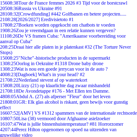
156
08:38
Tour de France femmes 2026 #3 Tijd voor de borstcrawl
205
08:36
Russia vs Ukraine #91
281
08:32
[Crowdfunding] #442 Golfbanen en betere projecten.....
21
08:28
[2026/2027] Eredivisietoto #1
178
08:27
Boeken worden opgekocht om chatbots te voeden
19
08:26
Zou je vreemdgaan in een relatie kunnen vergeven?
111
08:26
De VS framen Cuba: "Amerikaanse voorbereiding voor
aanval op Cuba"
2
08:25
Draai hier alle platen in je platenkast #32 (The Torture Never
Stops)
150
08:25
"Niche"-historische producten in de supermarkt
13
08:25
Oorlog in Oekraïne #1318 Drone baby drone
13
08:23
Wat is nou een goede jerrycan voor in de auto ?
40
08:23
[Dagboek] What's in your head? #2
217
08:22
Nederland stevent af op watertekort
158
08:20
Lizzy (21) op klaarlichte dag zwaar mishandeld
217
08:18
De Avondetappe #176 - Met Ellen ten Damme.
48
08:05
Abdul A. (27) als afperser "Fleur" door het leven
218
08:01
GR: Elk glas alcohol is riskant, geen bewijs voor gunstig
effect
166
07:52
[AMV] VS #1312 spammers van de internationale rechtsorde
108
07:50
Lisa (38) vermoord door Afghaanse asielzoeker
161
07:47
Wat is jullie binnenhuistemperatuur? #81 Horrorzomer
42
07:44
Perez Hilton opgenomen op spoed na uitzenden van
gruwelijke video