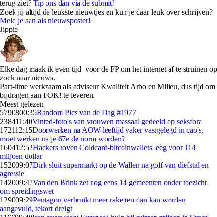
terug ziet?
Tip ons dan via de submit!
Zoek jij altijd de leukste nieuwtjes en kun je daar leuk over schrijven?
Meld je aan als nieuwsposter!
Jippie
Elke dag maak ik even tijd voor de FP om het internet af te struinen op
zoek naar nieuws.
Part-time werkzaam als adviseur Kwaliteit Arbo en Milieu, dus tijd om
bijdragen aan FOK! te leveren.
Meest gelezen
57908
00:35
Random Pics van de Dag #1977
2384
11:40
Vinted-foto's van vrouwen massaal gedeeld op seksfora
1721
12:15
Doorwerken na AOW-leeftijd vaker vastgelegd in cao's,
moet werken na je 67e de norm worden?
1604
12:52
Hackers roven Coldcard-bitcoinwallets leeg voor 114
miljoen dollar
1520
09:07
Dirk sluit supermarkt op de Wallen na golf van diefstal en
agressie
1420
09:47
Van den Brink zet nog eens 14 gemeenten onder toezicht
om spreidingswet
1290
09:29
Pentagon verbruikt meer raketten dan kan worden
aangevuld, tekort dreigt