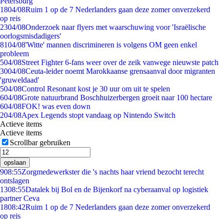
Petersburg
18
04/08
Ruim 1 op de 7 Nederlanders gaan deze zomer onverzekerd
op reis
23
04/08
Onderzoek naar flyers met waarschuwing voor 'Israëlische
oorlogsmisdadigers'
81
04/08
'Witte' mannen discrimineren is volgens OM geen enkel
probleem
5
04/08
Street Fighter 6-fans weer over de zeik vanwege nieuwste patch
30
04/08
Ceuta-leider noemt Marokkaanse grensaanval door migranten
'gruweldaad'
5
04/08
Control Resonant kost je 30 uur om uit te spelen
6
04/08
Grote natuurbrand Boschhuizerbergen groeit naar 100 hectare
6
04/08
FOK! was even down
2
04/08
Apex Legends stopt vandaag op Nintendo Switch
Actieve items
Actieve items
Scrollbar gebruiken
opslaan
9
08:55
Zorgmedewerkster die 's nachts haar vriend bezocht terecht
ontslagen
13
08:55
Datalek bij Bol en de Bijenkorf na cyberaanval op logistiek
partner Ceva
18
08:42
Ruim 1 op de 7 Nederlanders gaan deze zomer onverzekerd
op reis