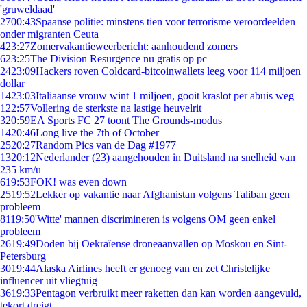
'gruweldaad'
27
00:43
Spaanse politie: minstens tien voor terrorisme veroordeelden
onder migranten Ceuta
4
23:27
Zomervakantieweerbericht: aanhoudend zomers
6
23:25
The Division Resurgence nu gratis op pc
24
23:09
Hackers roven Coldcard-bitcoinwallets leeg voor 114 miljoen
dollar
14
23:03
Italiaanse vrouw wint 1 miljoen, gooit kraslot per abuis weg
1
22:57
Vollering de sterkste na lastige heuvelrit
3
20:59
EA Sports FC 27 toont The Grounds-modus
14
20:46
Long live the 7th of October
25
20:27
Random Pics van de Dag #1977
13
20:12
Nederlander (23) aangehouden in Duitsland na snelheid van
235 km/u
6
19:53
FOK! was even down
25
19:52
Lekker op vakantie naar Afghanistan volgens Taliban geen
probleem
81
19:50
'Witte' mannen discrimineren is volgens OM geen enkel
probleem
26
19:49
Doden bij Oekraïense droneaanvallen op Moskou en Sint-
Petersburg
30
19:44
Alaska Airlines heeft er genoeg van en zet Christelijke
influencer uit vliegtuig
36
19:33
Pentagon verbruikt meer raketten dan kan worden aangevuld,
tekort dreigt