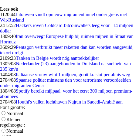
Lees ook
11
20:44
Litouwen vindt opnieuw migrantentunnel onder grens met
Wit-Rusland
24
12:52
Hackers roven Coldcard-bitcoinwallets leeg voor 114 miljoen
dollar
18
09:40
Iran overweegt Europese hulp bij ruimen mijnen in Straat van
Hormuz
36
09:29
Pentagon verbruikt meer raketten dan kan worden aangevuld,
tekort dreigt
21
09:23
Tanken in België wordt nóg aantrekkelijker
13
05/08
Nederlander (23) aangehouden in Duitsland na snelheid van
235 km/u
14
04/08
Italiaanse vrouw wint 1 miljoen, gooit kraslot per abuis weg
27
04/08
Spaanse politie: minstens tien voor terrorisme veroordeelden
onder migranten Ceuta
18
04/08
Spotify bereikt mijlpaal, voor het eerst 300 miljoen premium-
abonnees
27
04/08
Houthi's vallen luchthaven Najran in Saoedi-Arabië aan
Font-grootte:
Normaal
Kleiner
regelhoogte :
Normaal