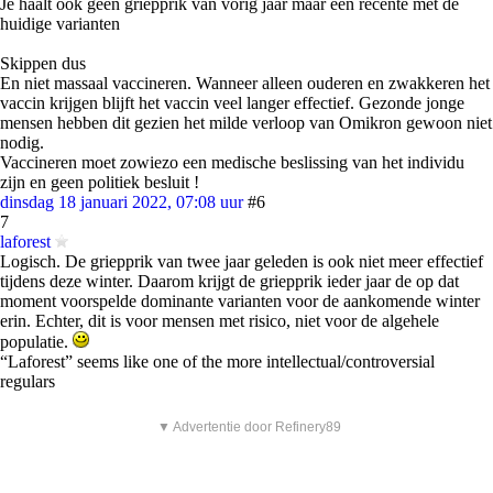
Je haalt ook geen griepprik van vorig jaar maar een recente met de
huidige varianten
Skippen dus
En niet massaal vaccineren. Wanneer alleen ouderen en zwakkeren het
vaccin krijgen blijft het vaccin veel langer effectief. Gezonde jonge
mensen hebben dit gezien het milde verloop van Omikron gewoon niet
nodig.
Vaccineren moet zowiezo een medische beslissing van het individu
zijn en geen politiek besluit !
dinsdag 18 januari 2022, 07:08 uur
#6
7
laforest
Logisch. De griepprik van twee jaar geleden is ook niet meer effectief
tijdens deze winter. Daarom krijgt de griepprik ieder jaar de op dat
moment voorspelde dominante varianten voor de aankomende winter
erin. Echter, dit is voor mensen met risico, niet voor de algehele
populatie.
“Laforest” seems like one of the more intellectual/controversial
regulars
▼ Advertentie door Refinery89