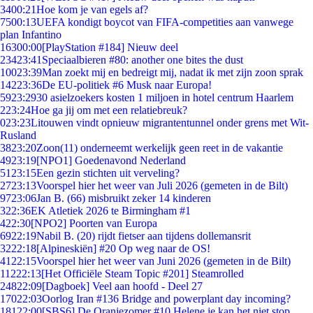
34
00:21
Hoe kom je van egels af?
75
00:13
UEFA kondigt boycot van FIFA-competities aan vanwege
plan Infantino
163
00:00
[PlayStation #184] Nieuw deel
234
23:41
Speciaalbieren #80: another one bites the dust
100
23:39
Man zoekt mij en bedreigt mij, nadat ik met zijn zoon sprak
142
23:36
De EU-politiek #6 Musk naar Europa!
59
23:29
30 asielzoekers kosten 1 miljoen in hotel centrum Haarlem
2
23:24
Hoe ga jij om met een relatiebreuk?
0
23:23
Litouwen vindt opnieuw migrantentunnel onder grens met Wit-
Rusland
38
23:20
Zoon(11) onderneemt werkelijk geen reet in de vakantie
49
23:19
[NPO1] Goedenavond Nederland
51
23:15
Een gezin stichten uit verveling?
27
23:13
Voorspel hier het weer van Juli 2026 (gemeten in de Bilt)
97
23:06
Jan B. (66) misbruikt zeker 14 kinderen
3
22:36
EK Atletiek 2026 te Birmingham #1
4
22:30
[NPO2] Poorten van Europa
69
22:19
Nabil B. (20) rijdt fietser aan tijdens dollemansrit
32
22:18
[Alpineskiën] #20 Op weg naar de OS!
41
22:15
Voorspel hier het weer van Juni 2026 (gemeten in de Bilt)
112
22:13
[Het Officiële Steam Topic #201] Steamrolled
248
22:09
[Dagboek] Veel aan hoofd - Deel 27
170
22:03
Oorlog Iran #136 Bridge and powerplant day incoming?
181
22:00
[SBS6] De Oranjezomer #10 Helene je kan het niet stop