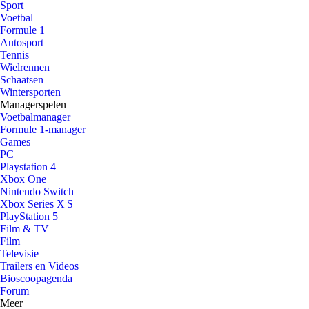
Sport
Voetbal
Formule 1
Autosport
Tennis
Wielrennen
Schaatsen
Wintersporten
Managerspelen
Voetbalmanager
Formule 1-manager
Games
PC
Playstation 4
Xbox One
Nintendo Switch
Xbox Series X|S
PlayStation 5
Film & TV
Film
Televisie
Trailers en Videos
Bioscoopagenda
Forum
Meer