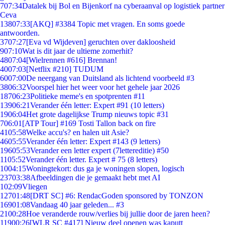
7
07:34
Datalek bij Bol en Bijenkorf na cyberaanval op logistiek partner
Ceva
138
07:33
[AKQ] #3384 Topic met vragen. En soms goede
antwoorden.
37
07:27
[Eva vd Wijdeven] geruchten over dakloosheid
9
07:10
Wat is dit jaar de ultieme zomerhit?
48
07:04
[Wielrennen #616] Brennan!
40
07:03
[Netflix #210] TUDUM
60
07:00
De neergang van Duitsland als lichtend voorbeeld #3
38
06:32
Voorspel hier het weer voor het gehele jaar 2026
187
06:23
Politieke meme's en spotprenten #11
139
06:21
Verander één letter: Expert #91 (10 letters)
19
06:04
Het grote dagelijkse Trump nieuws topic #31
7
06:01
[ATP Tour] #169 Tosti Tallon back on fire
41
05:58
Welke accu's? en halen uit Asie?
46
05:55
Verander één letter: Expert #143 (9 letters)
196
05:53
Verander een letter expert (7lettereditie) #50
11
05:52
Verander één letter. Expert # 75 (8 letters)
10
04:15
Woningtekort: dus ga je woningen slopen, logisch
237
03:38
Afbeeldingen die je gemaakt hebt met AI
1
02:09
Vliegen
127
01:48
[DRT SC] #6: RendacGoden sponsored by TONZON
169
01:08
Vandaag 40 jaar geleden... #3
21
00:28
Hoe veranderde rouw/verlies bij jullie door de jaren heen?
119
00:26
[WLR SC #417] Nieuw deel openen was kaputt