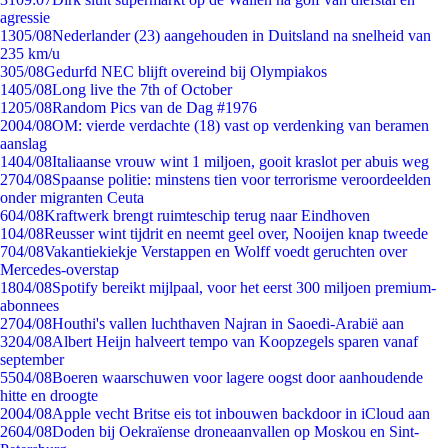
agressie
13
05/08
Nederlander (23) aangehouden in Duitsland na snelheid van
235 km/u
3
05/08
Gedurfd NEC blijft overeind bij Olympiakos
14
05/08
Long live the 7th of October
12
05/08
Random Pics van de Dag #1976
20
04/08
OM: vierde verdachte (18) vast op verdenking van beramen
aanslag
14
04/08
Italiaanse vrouw wint 1 miljoen, gooit kraslot per abuis weg
27
04/08
Spaanse politie: minstens tien voor terrorisme veroordeelden
onder migranten Ceuta
6
04/08
Kraftwerk brengt ruimteschip terug naar Eindhoven
1
04/08
Reusser wint tijdrit en neemt geel over, Nooijen knap tweede
7
04/08
Vakantiekiekje Verstappen en Wolff voedt geruchten over
Mercedes-overstap
18
04/08
Spotify bereikt mijlpaal, voor het eerst 300 miljoen premium-
abonnees
27
04/08
Houthi's vallen luchthaven Najran in Saoedi-Arabië aan
32
04/08
Albert Heijn halveert tempo van Koopzegels sparen vanaf
september
55
04/08
Boeren waarschuwen voor lagere oogst door aanhoudende
hitte en droogte
20
04/08
Apple vecht Britse eis tot inbouwen backdoor in iCloud aan
26
04/08
Doden bij Oekraïense droneaanvallen op Moskou en Sint-