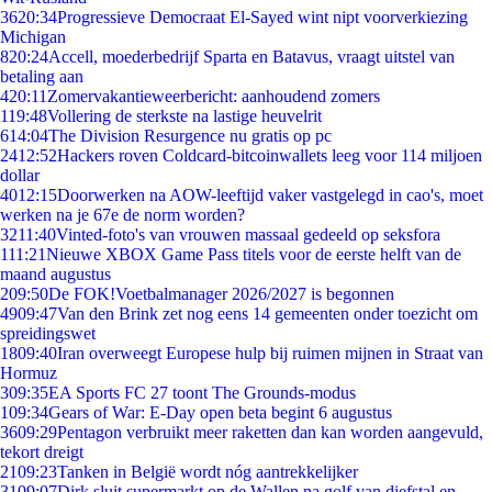
36
20:34
Progressieve Democraat El-Sayed wint nipt voorverkiezing
Michigan
8
20:24
Accell, moederbedrijf Sparta en Batavus, vraagt uitstel van
betaling aan
4
20:11
Zomervakantieweerbericht: aanhoudend zomers
1
19:48
Vollering de sterkste na lastige heuvelrit
6
14:04
The Division Resurgence nu gratis op pc
24
12:52
Hackers roven Coldcard-bitcoinwallets leeg voor 114 miljoen
dollar
40
12:15
Doorwerken na AOW-leeftijd vaker vastgelegd in cao's, moet
werken na je 67e de norm worden?
32
11:40
Vinted-foto's van vrouwen massaal gedeeld op seksfora
1
11:21
Nieuwe XBOX Game Pass titels voor de eerste helft van de
maand augustus
2
09:50
De FOK!Voetbalmanager 2026/2027 is begonnen
49
09:47
Van den Brink zet nog eens 14 gemeenten onder toezicht om
spreidingswet
18
09:40
Iran overweegt Europese hulp bij ruimen mijnen in Straat van
Hormuz
3
09:35
EA Sports FC 27 toont The Grounds-modus
1
09:34
Gears of War: E-Day open beta begint 6 augustus
36
09:29
Pentagon verbruikt meer raketten dan kan worden aangevuld,
tekort dreigt
21
09:23
Tanken in België wordt nóg aantrekkelijker
31
09:07
Dirk sluit supermarkt op de Wallen na golf van diefstal en