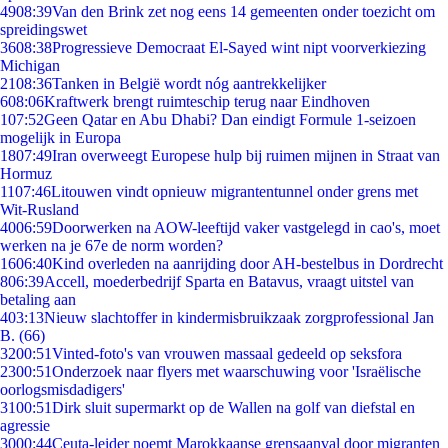
49
08:39
Van den Brink zet nog eens 14 gemeenten onder toezicht om
spreidingswet
36
08:38
Progressieve Democraat El-Sayed wint nipt voorverkiezing
Michigan
21
08:36
Tanken in België wordt nóg aantrekkelijker
6
08:06
Kraftwerk brengt ruimteschip terug naar Eindhoven
1
07:52
Geen Qatar en Abu Dhabi? Dan eindigt Formule 1-seizoen
mogelijk in Europa
18
07:49
Iran overweegt Europese hulp bij ruimen mijnen in Straat van
Hormuz
11
07:46
Litouwen vindt opnieuw migrantentunnel onder grens met
Wit-Rusland
40
06:59
Doorwerken na AOW-leeftijd vaker vastgelegd in cao's, moet
werken na je 67e de norm worden?
16
06:40
Kind overleden na aanrijding door AH-bestelbus in Dordrecht
8
06:39
Accell, moederbedrijf Sparta en Batavus, vraagt uitstel van
betaling aan
4
03:13
Nieuw slachtoffer in kindermisbruikzaak zorgprofessional Jan
B. (66)
32
00:51
Vinted-foto's van vrouwen massaal gedeeld op seksfora
23
00:51
Onderzoek naar flyers met waarschuwing voor 'Israëlische
oorlogsmisdadigers'
31
00:51
Dirk sluit supermarkt op de Wallen na golf van diefstal en
agressie
30
00:44
Ceuta-leider noemt Marokkaanse grensaanval door migranten