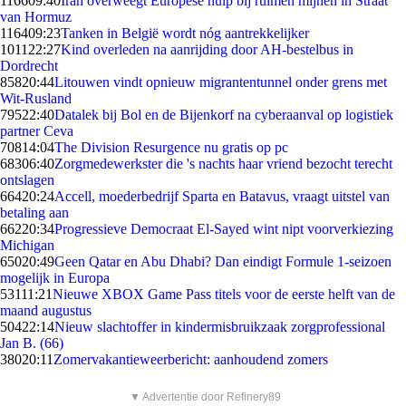
1166
09:40
Iran overweegt Europese hulp bij ruimen mijnen in Straat
van Hormuz
1164
09:23
Tanken in België wordt nóg aantrekkelijker
1011
22:27
Kind overleden na aanrijding door AH-bestelbus in
Dordrecht
858
20:44
Litouwen vindt opnieuw migrantentunnel onder grens met
Wit-Rusland
795
22:40
Datalek bij Bol en de Bijenkorf na cyberaanval op logistiek
partner Ceva
708
14:04
The Division Resurgence nu gratis op pc
683
06:40
Zorgmedewerkster die 's nachts haar vriend bezocht terecht
ontslagen
664
20:24
Accell, moederbedrijf Sparta en Batavus, vraagt uitstel van
betaling aan
662
20:34
Progressieve Democraat El-Sayed wint nipt voorverkiezing
Michigan
650
20:49
Geen Qatar en Abu Dhabi? Dan eindigt Formule 1-seizoen
mogelijk in Europa
531
11:21
Nieuwe XBOX Game Pass titels voor de eerste helft van de
maand augustus
504
22:14
Nieuw slachtoffer in kindermisbruikzaak zorgprofessional
Jan B. (66)
380
20:11
Zomervakantieweerbericht: aanhoudend zomers
▼ Advertentie door Refinery89