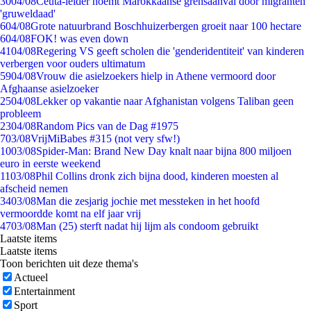
30
04/08
Ceuta-leider noemt Marokkaanse grensaanval door migranten
'gruweldaad'
6
04/08
Grote natuurbrand Boschhuizerbergen groeit naar 100 hectare
6
04/08
FOK! was even down
41
04/08
Regering VS geeft scholen die 'genderidentiteit' van kinderen
verbergen voor ouders ultimatum
59
04/08
Vrouw die asielzoekers hielp in Athene vermoord door
Afghaanse asielzoeker
25
04/08
Lekker op vakantie naar Afghanistan volgens Taliban geen
probleem
23
04/08
Random Pics van de Dag #1975
7
03/08
VrijMiBabes #315 (not very sfw!)
10
03/08
Spider-Man: Brand New Day knalt naar bijna 800 miljoen
euro in eerste weekend
11
03/08
Phil Collins dronk zich bijna dood, kinderen moesten al
afscheid nemen
34
03/08
Man die zesjarig jochie met messteken in het hoofd
vermoordde komt na elf jaar vrij
47
03/08
Man (25) sterft nadat hij lijm als condoom gebruikt
Laatste items
Laatste items
Toon berichten uit deze thema's
Actueel
Entertainment
Sport