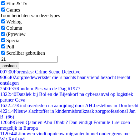
Film & Tv
Games
Toon berichten van deze types
Weblog
Column
(P)review
Special
Poll
Scrollbar gebruiken
opslaan
0
07:00
Forensics: Crime Scene Detective
9
06:40
Zorgmedewerkster die 's nachts haar vriend bezocht terecht
ontslagen
25
00:35
Random Pics van de Dag #1977
13
22:40
Datalek bij Bol en de Bijenkorf na cyberaanval op logistiek
partner Ceva
16
22:27
Kind overleden na aanrijding door AH-bestelbus in Dordrecht
4
22:14
Nieuw slachtoffer in kindermisbruikzaak zorgprofessional Jan
B. (66)
1
20:49
Geen Qatar en Abu Dhabi? Dan eindigt Formule 1-seizoen
mogelijk in Europa
11
20:44
Litouwen vindt opnieuw migrantentunnel onder grens met
Wit-Rusland