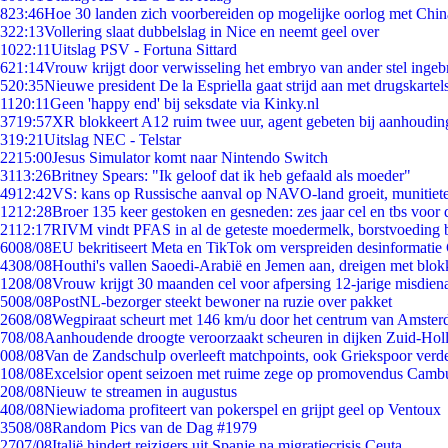
8
23:46
Hoe 30 landen zich voorbereiden op mogelijke oorlog met Chi
3
22:13
Vollering slaat dubbelslag in Nice en neemt geel over
10
22:11
Uitslag PSV - Fortuna Sittard
6
21:14
Vrouw krijgt door verwisseling het embryo van ander stel ingeb
5
20:35
Nieuwe president De la Espriella gaat strijd aan met drugskarte
11
20:11
Geen 'happy end' bij seksdate via Kinky.nl
37
19:57
XR blokkeert A12 ruim twee uur, agent gebeten bij aanhoudin
3
19:21
Uitslag NEC - Telstar
22
15:00
Jesus Simulator komt naar Nintendo Switch
31
13:26
Britney Spears: "Ik geloof dat ik heb gefaald als moeder"
49
12:42
VS: kans op Russische aanval op NAVO-land groeit, munitiet
12
12:28
Broer 135 keer gestoken en gesneden: zes jaar cel en tbs voo
21
12:17
RIVM vindt PFAS in al de geteste moedermelk, borstvoeding bl
60
08/08
EU bekritiseert Meta en TikTok om verspreiden desinformatie
43
08/08
Houthi's vallen Saoedi-Arabië en Jemen aan, dreigen met blok
12
08/08
Vrouw krijgt 30 maanden cel voor afpersing 12-jarige misdiena
50
08/08
PostNL-bezorger steekt bewoner na ruzie over pakket
26
08/08
Wegpiraat scheurt met 146 km/u door het centrum van Amste
7
08/08
Aanhoudende droogte veroorzaakt scheuren in dijken Zuid-Hol
0
08/08
Van de Zandschulp overleeft matchpoints, ook Griekspoor verde
1
08/08
Excelsior opent seizoen met ruime zege op promovendus Camb
2
08/08
Nieuw te streamen in augustus
4
08/08
Niewiadoma profiteert van pokerspel en grijpt geel op Ventoux
35
08/08
Random Pics van de Dag #1979
27
07/08
Italië hindert reizigers uit Spanje na migratiecrisis Ceuta