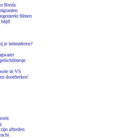
an Breda
migranten
ongemerkt filmen
blijft
ij je intimideren?
agwater
pelschilmesje
oorte in VS
pen doorbreken'
roeit
g
zijn aftreden
racht