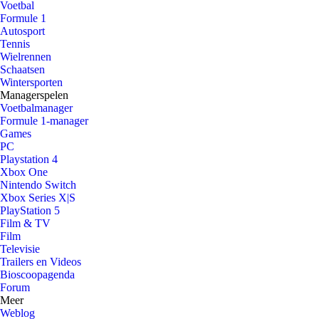
Voetbal
Formule 1
Autosport
Tennis
Wielrennen
Schaatsen
Wintersporten
Managerspelen
Voetbalmanager
Formule 1-manager
Games
PC
Playstation 4
Xbox One
Nintendo Switch
Xbox Series X|S
PlayStation 5
Film & TV
Film
Televisie
Trailers en Videos
Bioscoopagenda
Forum
Meer
Weblog