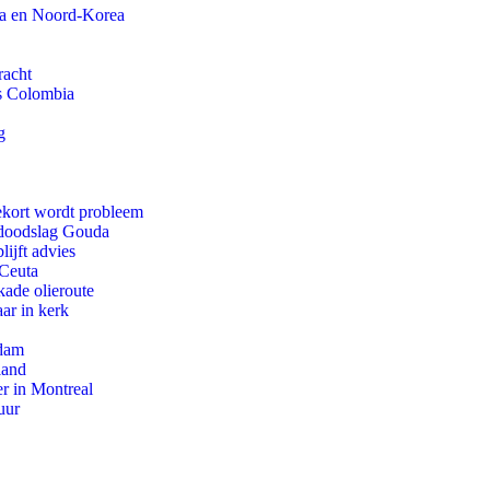
na en Noord-Korea
racht
ls Colombia
g
ekort wordt probleem
r doodslag Gouda
ijft advies
 Ceuta
kade olieroute
ar in kerk
rdam
land
r in Montreal
uur