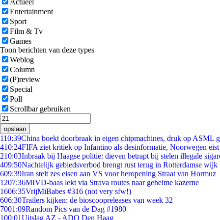
Actueel
Entertainment
Sport
Film & Tv
Games
Toon berichten van deze types
Weblog
Column
(P)review
Special
Poll
Scrollbar gebruiken
opslaan
1
10:39
China boekt doorbraak in eigen chipmachines, druk op ASML g
4
10:24
FIFA ziet kritiek op Infantino als desinformatie, Noorwegen eist 
2
10:03
Inbraak bij Haagse politie: dieven betrapt bij stelen illegale sigar
4
09:50
Nachtelijk gebiedsverbod brengt rust terug in Rotterdamse wijk
6
09:39
Iran stelt zes eisen aan VS voor heropening Straat van Hormuz
12
07:36
MIVD-baas lekt via Strava routes naar geheime kazerne
16
06:35
VrijMiBabes #316 (not very sfw!)
6
06:30
Trailers kijken: de bioscoopreleases van week 32
70
01:09
Random Pics van de Dag #1980
1
00:01
Uitslag AZ - ADO Den Haag