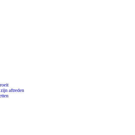
roeit
zijn aftreden
etten