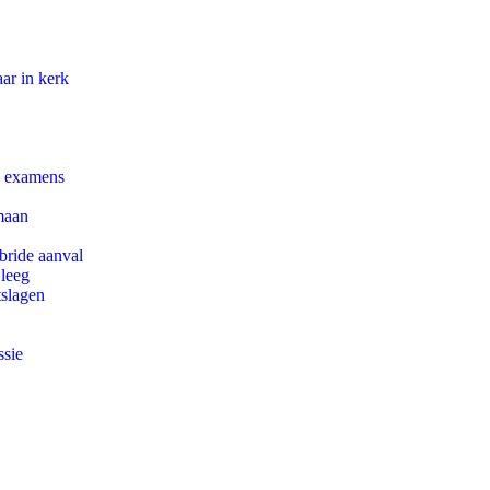
ar in kerk
e examens
maan
bride aanval
 leeg
tslagen
ssie