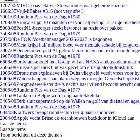
12
07:36
MIVD-baas lekt via Strava routes naar geheime kazerne
16
06:35
VrijMiBabes #316 (not very sfw!)
70
01:09
Random Pics van de Dag #1980
12
08/08
Vrouw krijgt 30 maanden cel voor afpersing 12-jarige misdiena
50
08/08
PostNL-bezorger steekt bewoner na ruzie over pakket
35
08/08
Random Pics van de Dag #1979
2
07/08
De FOK!Voetbalmanager 2026/2027 is begonnen
16
07/08
Meta krijgt half miljard boete voor mentale schade bij jongeren
20
07/08
Denemarken pakt AI-gebruik in scholen aan: extra mondeling
19
07/08
Random Pics van de Dag #1978
66
06/08
Onlyfans-model met G-cup wil als NASA-ambassadeur naar 
25
06/08
Huisarts per direct uit vak gezet om ernstig alcoholmisbruik
19
06/08
Drone met explosieven bij Duits vliegveld voedt vrees voor hy
60
06/08
Waterschappen slaan alarm wegens droogte: Gereedschapskist
24
06/08
Zorgmedewerkster die 's nachts haar vriend bezocht terecht on
38
06/08
Random Pics van de Dag #1977
21
05/08
Tanken in België wordt nóg aantrekkelijker
34
05/08
Dirk sluit supermarkt op de Wallen na golf van diefstal en agre
12
05/08
Random Pics van de Dag #1976
6
04/08
Kraftwerk brengt ruimteschip terug naar Eindhoven
20
04/08
Apple vecht Britse eis tot inbouwen backdoor in iCloud aan
Laatste items
Laatste items
Toon berichten uit deze thema's