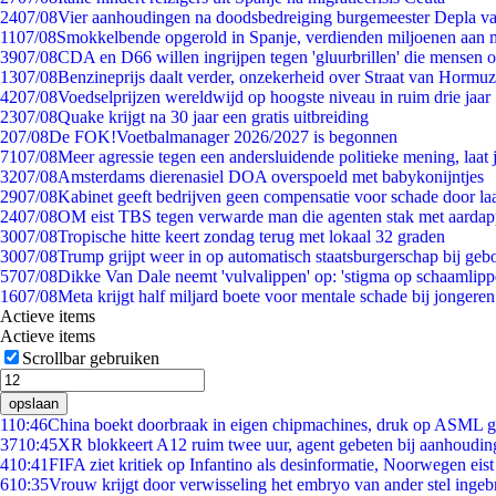
24
07/08
Vier aanhoudingen na doodsbedreiging burgemeester Depla v
11
07/08
Smokkelbende opgerold in Spanje, verdienden miljoenen aan 
39
07/08
CDA en D66 willen ingrijpen tegen 'gluurbrillen' die mensen 
13
07/08
Benzineprijs daalt verder, onzekerheid over Straat van Hormuz 
42
07/08
Voedselprijzen wereldwijd op hoogste niveau in ruim drie jaar
23
07/08
Quake krijgt na 30 jaar een gratis uitbreiding
2
07/08
De FOK!Voetbalmanager 2026/2027 is begonnen
71
07/08
Meer agressie tegen een andersluidende politieke mening, laat j
32
07/08
Amsterdams dierenasiel DOA overspoeld met babykonijntjes
29
07/08
Kabinet geeft bedrijven geen compensatie voor schade door la
24
07/08
OM eist TBS tegen verwarde man die agenten stak met aardap
30
07/08
Tropische hitte keert zondag terug met lokaal 32 graden
30
07/08
Trump grijpt weer in op automatisch staatsburgerschap bij geb
57
07/08
Dikke Van Dale neemt 'vulvalippen' op: 'stigma op schaamlip
16
07/08
Meta krijgt half miljard boete voor mentale schade bij jongeren
Actieve items
Actieve items
Scrollbar gebruiken
opslaan
1
10:46
China boekt doorbraak in eigen chipmachines, druk op ASML g
37
10:45
XR blokkeert A12 ruim twee uur, agent gebeten bij aanhoudin
4
10:41
FIFA ziet kritiek op Infantino als desinformatie, Noorwegen eist 
6
10:35
Vrouw krijgt door verwisseling het embryo van ander stel ingeb