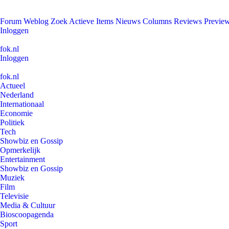
Forum
Weblog
Zoek
Actieve Items
Nieuws
Columns
Reviews
Previe
Inloggen
fok.nl
Inloggen
fok.nl
Actueel
Nederland
Internationaal
Economie
Politiek
Tech
Showbiz en Gossip
Opmerkelijk
Entertainment
Showbiz en Gossip
Muziek
Film
Televisie
Media & Cultuur
Bioscoopagenda
Sport