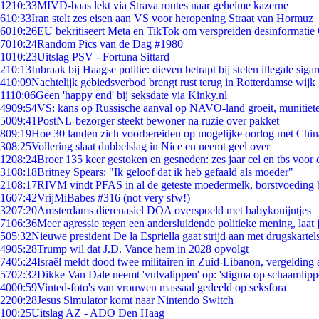
12
10:33
MIVD-baas lekt via Strava routes naar geheime kazerne
6
10:33
Iran stelt zes eisen aan VS voor heropening Straat van Hormuz
60
10:26
EU bekritiseert Meta en TikTok om verspreiden desinformatie
70
10:24
Random Pics van de Dag #1980
10
10:23
Uitslag PSV - Fortuna Sittard
2
10:13
Inbraak bij Haagse politie: dieven betrapt bij stelen illegale sigar
4
10:09
Nachtelijk gebiedsverbod brengt rust terug in Rotterdamse wijk
11
10:06
Geen 'happy end' bij seksdate via Kinky.nl
49
09:54
VS: kans op Russische aanval op NAVO-land groeit, munitiet
50
09:41
PostNL-bezorger steekt bewoner na ruzie over pakket
8
09:19
Hoe 30 landen zich voorbereiden op mogelijke oorlog met Chi
3
08:25
Vollering slaat dubbelslag in Nice en neemt geel over
12
08:24
Broer 135 keer gestoken en gesneden: zes jaar cel en tbs voo
31
08:18
Britney Spears: "Ik geloof dat ik heb gefaald als moeder"
21
08:17
RIVM vindt PFAS in al de geteste moedermelk, borstvoeding bl
16
07:42
VrijMiBabes #316 (not very sfw!)
32
07:20
Amsterdams dierenasiel DOA overspoeld met babykonijntjes
71
06:36
Meer agressie tegen een andersluidende politieke mening, laat j
5
05:32
Nieuwe president De la Espriella gaat strijd aan met drugskarte
49
05:28
Trump wil dat J.D. Vance hem in 2028 opvolgt
74
05:24
Israël meldt dood twee militairen in Zuid-Libanon, vergeldin
57
02:32
Dikke Van Dale neemt 'vulvalippen' op: 'stigma op schaamlip
40
00:59
Vinted-foto's van vrouwen massaal gedeeld op seksfora
22
00:28
Jesus Simulator komt naar Nintendo Switch
1
00:25
Uitslag AZ - ADO Den Haag