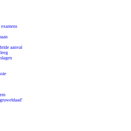
e examens
maan
bride aanval
 leeg
tslagen
ssie
eem
'gruweldaad'