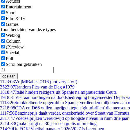
Actueel
Entertainment
Sport
Film & Tv
Games
Toon berichten van deze types
Weblog
Column
(P)review
Special
Poll
Scrollbar gebruiken
opslaan
11
23:08
VrijMiBabes #316 (not very sfw!)
35
23:07
Random Pics van de Dag #1979
18
18:47
Italië hindert reizigers uit Spanje na migratiecrisis Ceuta
19
18:31
Vier aanhoudingen na doodsbedreiging burgemeester Depla v
11
18:26
Smokkelbende opgerold in Spanje, verdienden miljoenen aan 
22
18:08
CDA en D66 willen ingrijpen tegen 'gluurbrillen' die mensen 
11
17:56
Benzineprijs daalt verder, onzekerheid over Straat van Hormuz b
28
17:47
Voedselprijzen wereldwijd op hoogste niveau in ruim drie jaar
22
14:33
Quake krijgt na 30 jaar een gratis uitbreiding
2
14:30
De FOK!Voetbalmanager 2026/2027 is begonnen