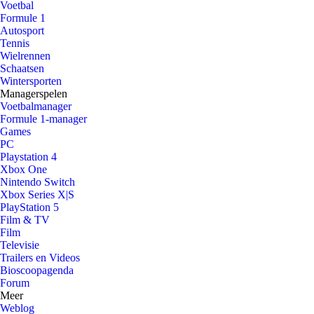
Voetbal
Formule 1
Autosport
Tennis
Wielrennen
Schaatsen
Wintersporten
Managerspelen
Voetbalmanager
Formule 1-manager
Games
PC
Playstation 4
Xbox One
Nintendo Switch
Xbox Series X|S
PlayStation 5
Film & TV
Film
Televisie
Trailers en Videos
Bioscoopagenda
Forum
Meer
Weblog