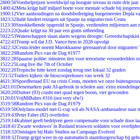
28
00:56
Voedselprijzen wereldwijd op hoogste niveau in ruim drie jaar
14
00:42
Meta krijgt half miljard boete voor mentale schade bij jongeren
19
00:12
Vier aanhoudingen na doodsbedreiging burgemeester Depla v
18
23:32
Italië hindert reizigers uit Spanje na migratiecrisis Ceuta
11
23:30
Smokkelbende opgerold in Spanje, verdienden miljoenen aan 
22
23:22
Quake krijgt na 30 jaar een gratis uitbreiding
59
22:53
Waterschappen slaan alarm wegens droogte: Gereedschapskist
47
22:43
Trump wil dat J.D. Vance hem in 2028 opvolgt
34
22:32
Ceuta-leider noemt Marokkaanse grensaanval door migranten 
38
22:29
Random Pics van de Dag #1977
38
22:28
Spaanse politie: minstens tien voor terrorisme veroordeelden 
15
22:25
Long live the 7th of October
30
22:20
Tropische hitte keert zondag terug met lokaal 32 graden
7
21:52
Trailers kijken: de bioscoopreleases van week 32
46
21:30
Spoedberaad EU na crisis Ceuta, moeten we onze buitengrenz
24
21:01
Denemarken pakt AI-gebruik in scholen aan: extra mondeling
36
20:20
Duitser (93) crasht met quad tegen boom, vier gewonden
11
20:01
VrijMiBabes #316 (not very sfw!)
35
19:58
Random Pics van de Dag #1979
65
19:50
Onlyfans-model met G-cup wil als NASA-ambassadeur naar 
25
19:43
Peter Faber (82) overleden
25
19:14
Kabinet geeft bedrijven geen compensatie voor schade door la
24
18:41
'Zwarte weduwes' in Rusland trouwen soldaten voor overlijden
15
18:32
Ontslagen bij Halo Studios na Campaign Evolved
30
18:32
Trump grijpt weer in op automatisch staatsburgerschap bij geb