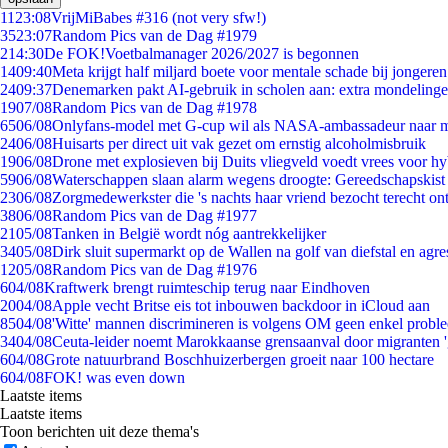
11
23:08
VrijMiBabes #316 (not very sfw!)
35
23:07
Random Pics van de Dag #1979
2
14:30
De FOK!Voetbalmanager 2026/2027 is begonnen
14
09:40
Meta krijgt half miljard boete voor mentale schade bij jongeren
24
09:37
Denemarken pakt AI-gebruik in scholen aan: extra mondeling
19
07/08
Random Pics van de Dag #1978
65
06/08
Onlyfans-model met G-cup wil als NASA-ambassadeur naar 
24
06/08
Huisarts per direct uit vak gezet om ernstig alcoholmisbruik
19
06/08
Drone met explosieven bij Duits vliegveld voedt vrees voor hy
59
06/08
Waterschappen slaan alarm wegens droogte: Gereedschapskist
23
06/08
Zorgmedewerkster die 's nachts haar vriend bezocht terecht on
38
06/08
Random Pics van de Dag #1977
21
05/08
Tanken in België wordt nóg aantrekkelijker
34
05/08
Dirk sluit supermarkt op de Wallen na golf van diefstal en agre
12
05/08
Random Pics van de Dag #1976
6
04/08
Kraftwerk brengt ruimteschip terug naar Eindhoven
20
04/08
Apple vecht Britse eis tot inbouwen backdoor in iCloud aan
85
04/08
'Witte' mannen discrimineren is volgens OM geen enkel probl
34
04/08
Ceuta-leider noemt Marokkaanse grensaanval door migranten 
6
04/08
Grote natuurbrand Boschhuizerbergen groeit naar 100 hectare
6
04/08
FOK! was even down
Laatste items
Laatste items
Toon berichten uit deze thema's