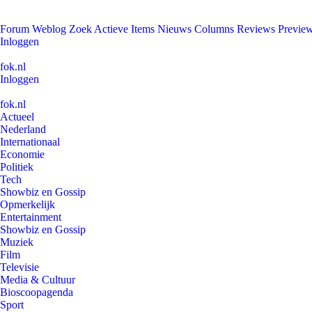
Forum
Weblog
Zoek
Actieve Items
Nieuws
Columns
Reviews
Previe
Inloggen
fok.nl
Inloggen
fok.nl
Actueel
Nederland
Internationaal
Economie
Politiek
Tech
Showbiz en Gossip
Opmerkelijk
Entertainment
Showbiz en Gossip
Muziek
Film
Televisie
Media & Cultuur
Bioscoopagenda
Sport