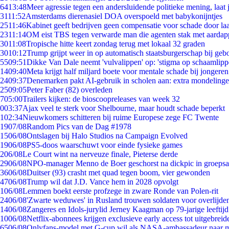
64
13:48
Meer agressie tegen een andersluidende politieke mening, laat j
31
11:52
Amsterdams dierenasiel DOA overspoeld met babykonijntjes
25
11:46
Kabinet geeft bedrijven geen compensatie voor schade door la
23
11:14
OM eist TBS tegen verwarde man die agenten stak met aardap
30
11:08
Tropische hitte keert zondag terug met lokaal 32 graden
30
10:12
Trump grijpt weer in op automatisch staatsburgerschap bij geb
55
09:51
Dikke Van Dale neemt 'vulvalippen' op: 'stigma op schaamlip
14
09:40
Meta krijgt half miljard boete voor mentale schade bij jongeren
24
09:37
Denemarken pakt AI-gebruik in scholen aan: extra mondeling
25
09:05
Peter Faber (82) overleden
7
05:00
Trailers kijken: de bioscoopreleases van week 32
0
03:37
Ajax veel te sterk voor Shelbourne, maar houdt schade beperkt
1
02:34
Nieuwkomers schitteren bij ruime Europese zege FC Twente
19
07/08
Random Pics van de Dag #1978
15
06/08
Ontslagen bij Halo Studios na Campaign Evolved
19
06/08
PS5-doos waarschuwt voor einde fysieke games
2
06/08
Le Court wint na nerveuze finale, Pieterse derde
29
06/08
NPO-manager Menno de Boer geschorst na dickpic in groeps
36
06/08
Duitser (93) crasht met quad tegen boom, vier gewonden
47
06/08
Trump wil dat J.D. Vance hem in 2028 opvolgt
1
06/08
Lemmen boekt eerste profzege in zware Ronde van Polen-rit
24
06/08
'Zwarte weduwes' in Rusland trouwen soldaten voor overlijden
14
06/08
Zangeres en Idols-jurylid Jerney Kaagman op 79-jarige leeftij
10
06/08
Netflix-abonnees krijgen exclusieve early access tot uitgebreid
65
06/08
Onlyfans-model met G-cup wil als NASA-ambassadeur naar 