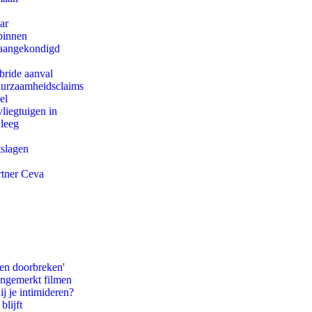
ar
binnen
g aangekondigd
bride aanval
duurzaamheidsclaims
el
iegtuigen in
 leeg
tslagen
rtner Ceva
pen doorbreken'
ongemerkt filmen
ij je intimideren?
blijft