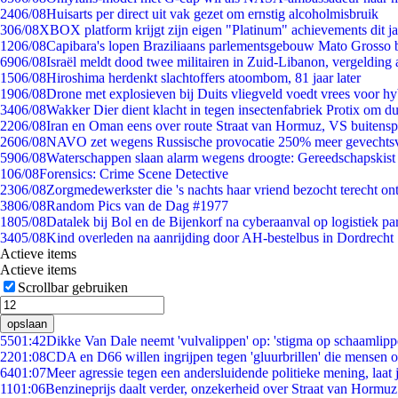
24
06/08
Huisarts per direct uit vak gezet om ernstig alcoholmisbruik
3
06/08
XBOX platform krijgt zijn eigen "Platinum" achievements dit ja
12
06/08
Capibara's lopen Braziliaans parlementsgebouw Mato Grosso 
69
06/08
Israël meldt dood twee militairen in Zuid-Libanon, vergeldin
15
06/08
Hiroshima herdenkt slachtoffers atoombom, 81 jaar later
19
06/08
Drone met explosieven bij Duits vliegveld voedt vrees voor hy
34
06/08
Wakker Dier dient klacht in tegen insectenfabriek Protix om 
22
06/08
Iran en Oman eens over route Straat van Hormuz, VS buitensp
26
06/08
NAVO zet wegens Russische provocatie 250% meer gevechtsvl
59
06/08
Waterschappen slaan alarm wegens droogte: Gereedschapskist
1
06/08
Forensics: Crime Scene Detective
23
06/08
Zorgmedewerkster die 's nachts haar vriend bezocht terecht on
38
06/08
Random Pics van de Dag #1977
18
05/08
Datalek bij Bol en de Bijenkorf na cyberaanval op logistiek pa
34
05/08
Kind overleden na aanrijding door AH-bestelbus in Dordrecht
Actieve items
Actieve items
Scrollbar gebruiken
opslaan
55
01:42
Dikke Van Dale neemt 'vulvalippen' op: 'stigma op schaamlip
22
01:08
CDA en D66 willen ingrijpen tegen 'gluurbrillen' die mensen 
64
01:07
Meer agressie tegen een andersluidende politieke mening, laat j
11
01:06
Benzineprijs daalt verder, onzekerheid over Straat van Hormuz 