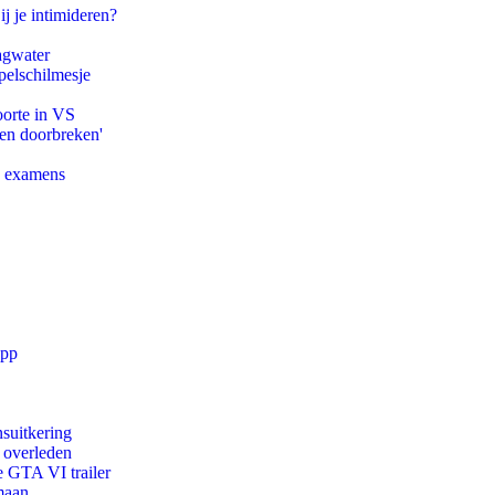
ij je intimideren?
agwater
pelschilmesje
oorte in VS
pen doorbreken'
e examens
app
suitkering
d overleden
e GTA VI trailer
maan