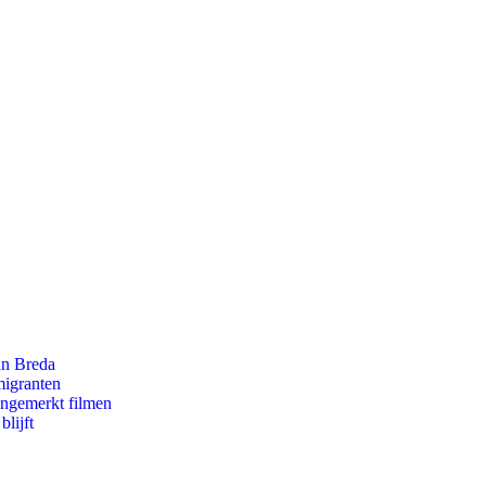
an Breda
migranten
ongemerkt filmen
lijft