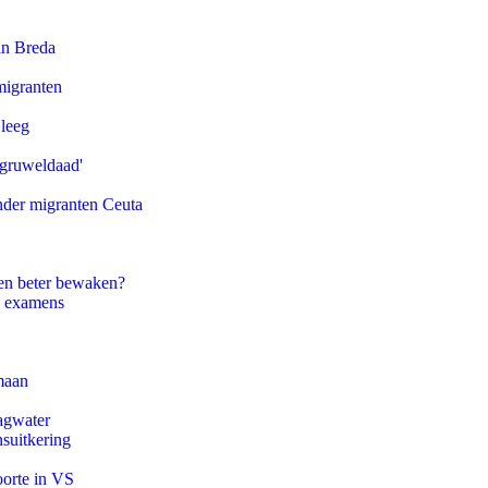
an Breda
migranten
 leeg
'gruweldaad'
onder migranten Ceuta
en beter bewaken?
e examens
maan
agwater
suitkering
oorte in VS