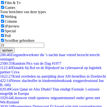
Film & Tv
Games
Toon berichten van deze types
Weblog
Column
(P)review
Special
Poll
Scrollbar gebruiken
opslaan
2
06:40
Zorgmedewerkster die 's nachts haar vriend bezocht terecht
ontslagen
25
00:35
Random Pics van de Dag #1977
11
22:40
Datalek bij Bol en de Bijenkorf na cyberaanval op logistiek
partner Ceva
16
22:27
Kind overleden na aanrijding door AH-bestelbus in Dordrecht
4
22:14
Nieuw slachtoffer in kindermisbruikzaak zorgprofessional Jan
B. (66)
0
20:49
Geen Qatar en Abu Dhabi? Dan eindigt Formule 1-seizoen
mogelijk in Europa
10
20:44
Litouwen vindt opnieuw migrantentunnel onder grens met
Wit-Rusland
30
20:34
Progressieve Democraat El-Sayed wint nipt voorverkiezing