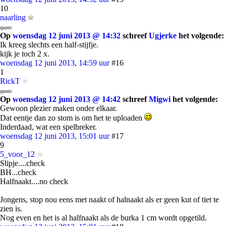
10
naarling
quote:
Op
woensdag 12 juni 2013 @ 14:32
schreef
Ugjerke
het volgende:
Ik kreeg slechts een half-stijfje.
kijk je toch 2 x.
woensdag 12 juni 2013, 14:59 uur
#16
1
RickT
quote:
Op
woensdag 12 juni 2013 @ 14:42
schreef
Migwi
het volgende:
Gewoon plezier maken onder elkaar.
Dat eentje dan zo stom is om het te uploaden
Inderdaad, wat een spelbreker.
woensdag 12 juni 2013, 15:01 uur
#17
9
5_voor_12
Slipje....check
BH...check
Halfnaakt....no check
Jongens, stop nou eens met naakt of halnaakt als er geen kut of tiet te
zien is.
Nog even en het is al halfnaakt als de burka 1 cm wordt opgetild.