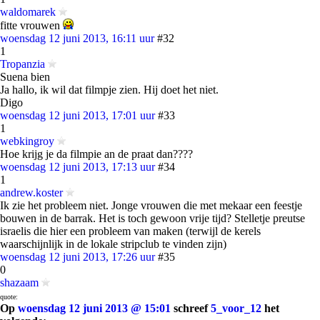
waldomarek
fitte vrouwen
woensdag 12 juni 2013, 16:11 uur
#32
1
Tropanzia
Suena bien
Ja hallo, ik wil dat filmpje zien. Hij doet het niet.
Digo
woensdag 12 juni 2013, 17:01 uur
#33
1
webkingroy
Hoe krijg je da filmpie an de praat dan????
woensdag 12 juni 2013, 17:13 uur
#34
1
andrew.koster
Ik zie het probleem niet. Jonge vrouwen die met mekaar een feestje
bouwen in de barrak. Het is toch gewoon vrije tijd? Stelletje preutse
israelis die hier een probleem van maken (terwijl de kerels
waarschijnlijk in de lokale stripclub te vinden zijn)
woensdag 12 juni 2013, 17:26 uur
#35
0
shazaam
quote:
Op
woensdag 12 juni 2013 @ 15:01
schreef
5_voor_12
het