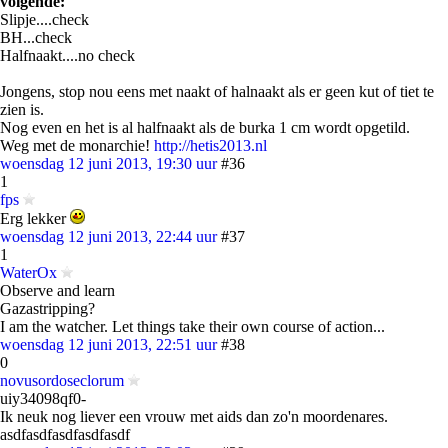
volgende:
Slipje....check
BH...check
Halfnaakt....no check
Jongens, stop nou eens met naakt of halnaakt als er geen kut of tiet te
zien is.
Nog even en het is al halfnaakt als de burka 1 cm wordt opgetild.
Weg met de monarchie!
http://hetis2013.nl
woensdag 12 juni 2013, 19:30 uur
#36
1
fps
Erg lekker
woensdag 12 juni 2013, 22:44 uur
#37
1
WaterOx
Observe and learn
Gazastripping?
I am the watcher. Let things take their own course of action...
woensdag 12 juni 2013, 22:51 uur
#38
0
novusordoseclorum
uiy34098qf0-
Ik neuk nog liever een vrouw met aids dan zo'n moordenares.
asdfasdfasdfasdfasdf