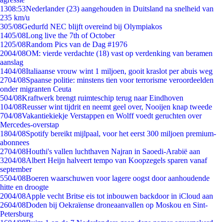
13
08:53
Nederlander (23) aangehouden in Duitsland na snelheid van
235 km/u
3
05/08
Gedurfd NEC blijft overeind bij Olympiakos
14
05/08
Long live the 7th of October
12
05/08
Random Pics van de Dag #1976
20
04/08
OM: vierde verdachte (18) vast op verdenking van beramen
aanslag
14
04/08
Italiaanse vrouw wint 1 miljoen, gooit kraslot per abuis weg
27
04/08
Spaanse politie: minstens tien voor terrorisme veroordeelden
onder migranten Ceuta
5
04/08
Kraftwerk brengt ruimteschip terug naar Eindhoven
1
04/08
Reusser wint tijdrit en neemt geel over, Nooijen knap tweede
7
04/08
Vakantiekiekje Verstappen en Wolff voedt geruchten over
Mercedes-overstap
18
04/08
Spotify bereikt mijlpaal, voor het eerst 300 miljoen premium-
abonnees
27
04/08
Houthi's vallen luchthaven Najran in Saoedi-Arabië aan
32
04/08
Albert Heijn halveert tempo van Koopzegels sparen vanaf
september
55
04/08
Boeren waarschuwen voor lagere oogst door aanhoudende
hitte en droogte
20
04/08
Apple vecht Britse eis tot inbouwen backdoor in iCloud aan
26
04/08
Doden bij Oekraïense droneaanvallen op Moskou en Sint-
Petersburg