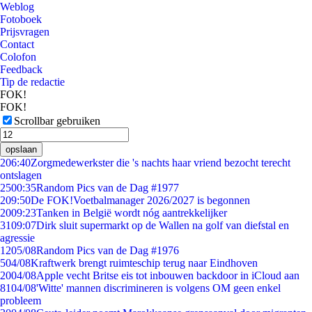
Weblog
Fotoboek
Prijsvragen
Contact
Colofon
Feedback
Tip de redactie
FOK!
FOK!
Scrollbar gebruiken
opslaan
2
06:40
Zorgmedewerkster die 's nachts haar vriend bezocht terecht
ontslagen
25
00:35
Random Pics van de Dag #1977
2
09:50
De FOK!Voetbalmanager 2026/2027 is begonnen
20
09:23
Tanken in België wordt nóg aantrekkelijker
31
09:07
Dirk sluit supermarkt op de Wallen na golf van diefstal en
agressie
12
05/08
Random Pics van de Dag #1976
5
04/08
Kraftwerk brengt ruimteschip terug naar Eindhoven
20
04/08
Apple vecht Britse eis tot inbouwen backdoor in iCloud aan
81
04/08
'Witte' mannen discrimineren is volgens OM geen enkel
probleem