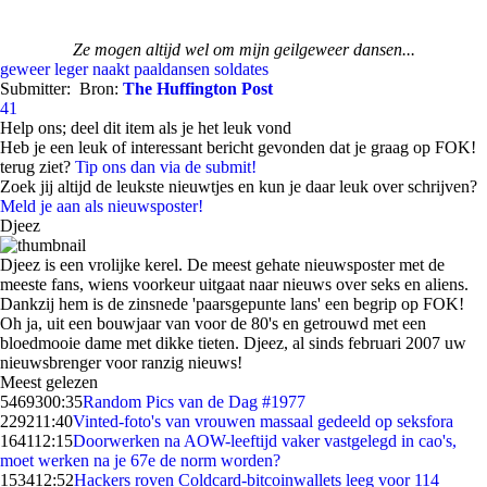
Ze mogen altijd wel om mijn geilgeweer dansen...
geweer
leger
naakt
paaldansen
soldates
Submitter:
Bron:
The Huffington Post
41
Help ons; deel dit item als je het leuk vond
Heb je een leuk of interessant bericht gevonden dat je graag op FOK!
terug ziet?
Tip ons dan via de submit!
Zoek jij altijd de leukste nieuwtjes en kun je daar leuk over schrijven?
Meld je aan als nieuwsposter!
Djeez
Djeez is een vrolijke kerel. De meest gehate nieuwsposter met de
meeste fans, wiens voorkeur uitgaat naar nieuws over seks en aliens.
Dankzij hem is de zinsnede 'paarsgepunte lans' een begrip op FOK!
Oh ja, uit een bouwjaar van voor de 80's en getrouwd met een
bloedmooie dame met dikke tieten. Djeez, al sinds februari 2007 uw
nieuwsbrenger voor ranzig nieuws!
Meest gelezen
54693
00:35
Random Pics van de Dag #1977
2292
11:40
Vinted-foto's van vrouwen massaal gedeeld op seksfora
1641
12:15
Doorwerken na AOW-leeftijd vaker vastgelegd in cao's,
moet werken na je 67e de norm worden?
1534
12:52
Hackers roven Coldcard-bitcoinwallets leeg voor 114