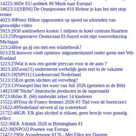
142
23:36
De EU-politiek #6 Musk naar Europa!
186
23:31
[SBS6] De Oranjezomer #10 Helene je kan het niet stop
ermee
40
23:30
Perez Hilton opgenomen op spoed na uitzenden van
gruwelijke video
59
23:29
30 asielzoekers kosten 1 miljoen in hotel centrum Haarlem
1
23:25
Progressieve Democraat El-Sayed wint nipt voorverkiezing
Michigan
2
23:24
Hoe ga jij om met een relatiebreuk?
0
23:23
Litouwen vindt opnieuw migrantentunnel onder grens met Wit-
Rusland
12
23:23
Wat is nou een goede jerrycan voor in de auto ?
38
23:20
Zoon(11) onderneemt werkelijk geen reet in de vakantie
49
23:19
[NPO1] Goedenavond Nederland
51
23:15
Een gezin stichten uit verveling?
27
23:13
Voorspel hier het weer van Juli 2026 (gemeten in de Bilt)
149
23:08
"Niche"-historische producten in de supermarkt
97
23:06
Jan B. (66) misbruikt zeker 14 kinderen
155
22:49
Tour de France femmes 2026 #3 Tijd voor de borstcrawl
216
22:49
Nederland stevent af op watertekort
217
22:46
GR: Elk glas alcohol is riskant, geen bewijs voor gunstig
effect
3
22:36
EK Atletiek 2026 te Birmingham #1
4
22:30
[NPO2] Poorten van Europa
214
22:29
De Avondetappe #176 - Met Ellen ten Damme.