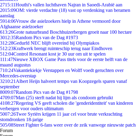
27
15:11
Houthi's vallen luchthaven Najran in Saoedi-Arabië aan
20
15:09
OM: vierde verdachte (18) vast op verdenking van beramen
aanslag
59
14:06
Vrouw die asielzoekers hielp in Athene vermoord door
Afghaanse asielzoeker
6
13:26
Grote natuurbrand Boschhuizerbergen groeit naar 100 hectare
30
12:35
Random Pics van de Dag #1973
3
12:28
Gedurfd NEC blijft overeind bij Olympiakos
5
12:23
Kraftwerk brengt ruimteschip terug naar Eindhoven
5
12:04
Control Resonant kost je 30 uur om uit te spelen
1
11:47
Nieuwe XBOX Game Pass titels voor de eerste helft van de
maand augustus
7
10:24
Vakantiekiekje Verstappen en Wolff voedt geruchten over
Mercedes-overstap
32
10:21
Albert Heijn halveert tempo van Koopzegels sparen vanaf
september
80
09:07
Random Pics van de Dag #1798
47
09:07
Man (25) sterft nadat hij lijm als condoom gebruikt
41
08:27
Regering VS geeft scholen die 'genderidentiteit' van kinderen
verbergen voor ouders ultimatum
50
07:26
Twee Syriërs krijgen 11 jaar cel voor brute verkrachting
stomdronken 18-jarige
5
05/08
Street Fighter 6-fans weer over de zeik vanwege nieuwste patch
Forum
Forum