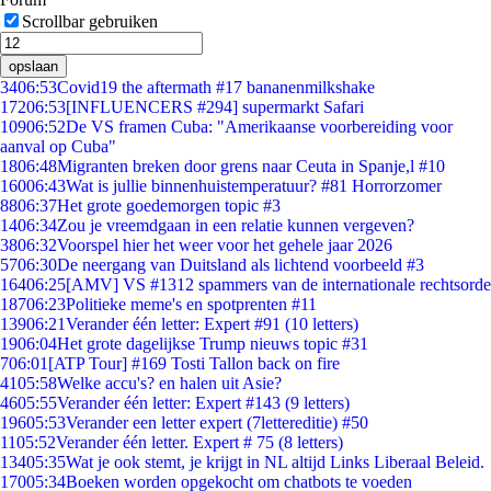
Scrollbar gebruiken
opslaan
34
06:53
Covid19 the aftermath #17 bananenmilkshake
172
06:53
[INFLUENCERS #294] supermarkt Safari
109
06:52
De VS framen Cuba: "Amerikaanse voorbereiding voor
aanval op Cuba"
18
06:48
Migranten breken door grens naar Ceuta in Spanje,l #10
160
06:43
Wat is jullie binnenhuistemperatuur? #81 Horrorzomer
88
06:37
Het grote goedemorgen topic #3
14
06:34
Zou je vreemdgaan in een relatie kunnen vergeven?
38
06:32
Voorspel hier het weer voor het gehele jaar 2026
57
06:30
De neergang van Duitsland als lichtend voorbeeld #3
164
06:25
[AMV] VS #1312 spammers van de internationale rechtsorde
187
06:23
Politieke meme's en spotprenten #11
139
06:21
Verander één letter: Expert #91 (10 letters)
19
06:04
Het grote dagelijkse Trump nieuws topic #31
7
06:01
[ATP Tour] #169 Tosti Tallon back on fire
41
05:58
Welke accu's? en halen uit Asie?
46
05:55
Verander één letter: Expert #143 (9 letters)
196
05:53
Verander een letter expert (7lettereditie) #50
11
05:52
Verander één letter. Expert # 75 (8 letters)
134
05:35
Wat je ook stemt, je krijgt in NL altijd Links Liberaal Beleid.
170
05:34
Boeken worden opgekocht om chatbots te voeden