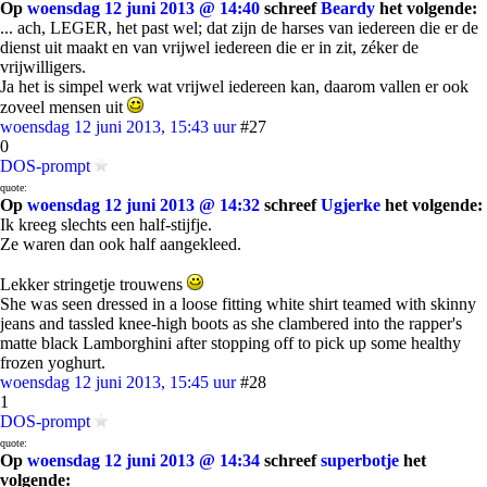
Op
woensdag 12 juni 2013 @ 14:40
schreef
Beardy
het volgende:
... ach, LEGER, het past wel; dat zijn de harses van iedereen die er de
dienst uit maakt en van vrijwel iedereen die er in zit, zéker de
vrijwilligers.
Ja het is simpel werk wat vrijwel iedereen kan, daarom vallen er ook
zoveel mensen uit
woensdag 12 juni 2013, 15:43 uur
#27
0
DOS-prompt
quote:
Op
woensdag 12 juni 2013 @ 14:32
schreef
Ugjerke
het volgende:
Ik kreeg slechts een half-stijfje.
Ze waren dan ook half aangekleed.
Lekker stringetje trouwens
She was seen dressed in a loose fitting white shirt teamed with skinny
jeans and tassled knee-high boots as she clambered into the rapper's
matte black Lamborghini after stopping off to pick up some healthy
frozen yoghurt.
woensdag 12 juni 2013, 15:45 uur
#28
1
DOS-prompt
quote:
Op
woensdag 12 juni 2013 @ 14:34
schreef
superbotje
het
volgende: