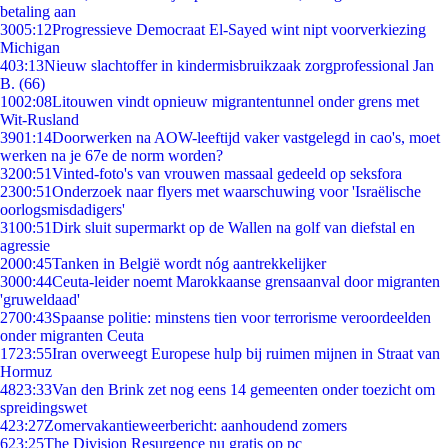
betaling aan
30
05:12
Progressieve Democraat El-Sayed wint nipt voorverkiezing
Michigan
4
03:13
Nieuw slachtoffer in kindermisbruikzaak zorgprofessional Jan
B. (66)
10
02:08
Litouwen vindt opnieuw migrantentunnel onder grens met
Wit-Rusland
39
01:14
Doorwerken na AOW-leeftijd vaker vastgelegd in cao's, moet
werken na je 67e de norm worden?
32
00:51
Vinted-foto's van vrouwen massaal gedeeld op seksfora
23
00:51
Onderzoek naar flyers met waarschuwing voor 'Israëlische
oorlogsmisdadigers'
31
00:51
Dirk sluit supermarkt op de Wallen na golf van diefstal en
agressie
20
00:45
Tanken in België wordt nóg aantrekkelijker
30
00:44
Ceuta-leider noemt Marokkaanse grensaanval door migranten
'gruweldaad'
27
00:43
Spaanse politie: minstens tien voor terrorisme veroordeelden
onder migranten Ceuta
17
23:55
Iran overweegt Europese hulp bij ruimen mijnen in Straat van
Hormuz
48
23:33
Van den Brink zet nog eens 14 gemeenten onder toezicht om
spreidingswet
4
23:27
Zomervakantieweerbericht: aanhoudend zomers
6
23:25
The Division Resurgence nu gratis op pc