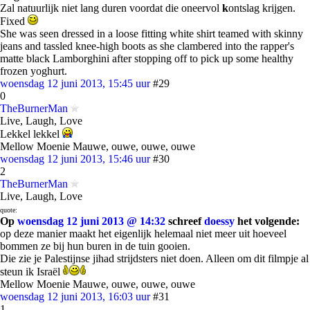
Zal natuurlijk niet lang duren voordat die oneervol
k
ontslag krijgen.
Fixed
She was seen dressed in a loose fitting white shirt teamed with skinny
jeans and tassled knee-high boots as she clambered into the rapper's
matte black Lamborghini after stopping off to pick up some healthy
frozen yoghurt.
woensdag 12 juni 2013, 15:45 uur
#29
0
TheBurnerMan
Live, Laugh, Love
Lekkel lekkel
Mellow Moenie Mauwe, ouwe, ouwe, ouwe
woensdag 12 juni 2013, 15:46 uur
#30
2
TheBurnerMan
Live, Laugh, Love
quote:
Op
woensdag 12 juni 2013 @ 14:32
schreef
doessy
het volgende:
op deze manier maakt het eigenlijk helemaal niet meer uit hoeveel
bommen ze bij hun buren in de tuin gooien.
Die zie je Palestijnse jihad strijdsters niet doen. Alleen om dit filmpje al
steun ik Israël
Mellow Moenie Mauwe, ouwe, ouwe, ouwe
woensdag 12 juni 2013, 16:03 uur
#31
1