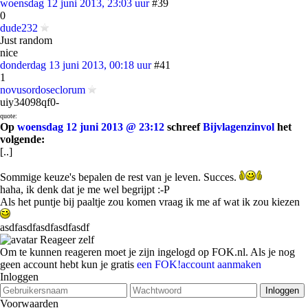
woensdag 12 juni 2013, 23:03 uur
#39
0
dude232
Just random
nice
donderdag 13 juni 2013, 00:18 uur
#41
1
novusordoseclorum
uiy34098qf0-
quote:
Op
woensdag 12 juni 2013 @ 23:12
schreef
Bijvlagenzinvol
het
volgende:
[..]
Sommige keuze's bepalen de rest van je leven. Succes.
haha, ik denk dat je me wel begrijpt :-P
Als het puntje bij paaltje zou komen vraag ik me af wat ik zou kiezen
asdfasdfasdfasdfasdf
Reageer zelf
Om te kunnen reageren moet je zijn ingelogd op FOK.nl. Als je nog
geen account hebt kun je gratis
een FOK!account aanmaken
Inloggen
Voorwaarden