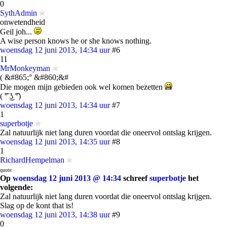
0
SythAdmin
onwetendheid
Geil joh...
A wise person knows he or she knows nothing.
woensdag 12 juni 2013, 14:34 uur
#6
11
MrMonkeyman
( &#865;° &#860;&#
Die mogen mijn gebieden ook wel komen bezetten
( ͡° ͜ʖ ͡°)
woensdag 12 juni 2013, 14:34 uur
#7
1
superbotje
Zal natuurlijk niet lang duren voordat die oneervol ontslag krijgen.
woensdag 12 juni 2013, 14:35 uur
#8
1
RichardHempelman
quote:
Op
woensdag 12 juni 2013 @ 14:34
schreef
superbotje
het
volgende:
Zal natuurlijk niet lang duren voordat die oneervol ontslag krijgen.
Slag op de kont that is!
woensdag 12 juni 2013, 14:38 uur
#9
0