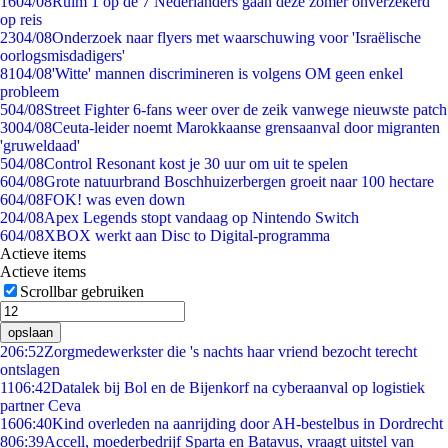
16
04/08
Ruim 1 op de 7 Nederlanders gaan deze zomer onverzekerd
op reis
23
04/08
Onderzoek naar flyers met waarschuwing voor 'Israëlische
oorlogsmisdadigers'
81
04/08
'Witte' mannen discrimineren is volgens OM geen enkel
probleem
5
04/08
Street Fighter 6-fans weer over de zeik vanwege nieuwste patch
30
04/08
Ceuta-leider noemt Marokkaanse grensaanval door migranten
'gruweldaad'
5
04/08
Control Resonant kost je 30 uur om uit te spelen
6
04/08
Grote natuurbrand Boschhuizerbergen groeit naar 100 hectare
6
04/08
FOK! was even down
2
04/08
Apex Legends stopt vandaag op Nintendo Switch
6
04/08
XBOX werkt aan Disc to Digital-programma
Actieve items
Actieve items
Scrollbar gebruiken
opslaan
2
06:52
Zorgmedewerkster die 's nachts haar vriend bezocht terecht
ontslagen
11
06:42
Datalek bij Bol en de Bijenkorf na cyberaanval op logistiek
partner Ceva
16
06:40
Kind overleden na aanrijding door AH-bestelbus in Dordrecht
8
06:39
Accell, moederbedrijf Sparta en Batavus, vraagt uitstel van