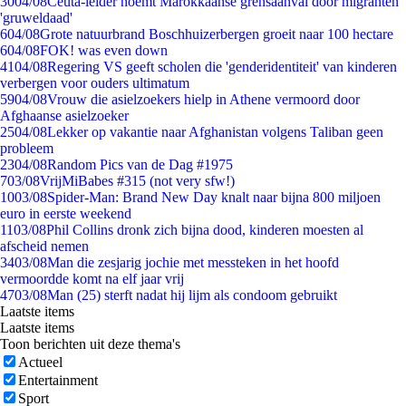
30
04/08
Ceuta-leider noemt Marokkaanse grensaanval door migranten
'gruweldaad'
6
04/08
Grote natuurbrand Boschhuizerbergen groeit naar 100 hectare
6
04/08
FOK! was even down
41
04/08
Regering VS geeft scholen die 'genderidentiteit' van kinderen
verbergen voor ouders ultimatum
59
04/08
Vrouw die asielzoekers hielp in Athene vermoord door
Afghaanse asielzoeker
25
04/08
Lekker op vakantie naar Afghanistan volgens Taliban geen
probleem
23
04/08
Random Pics van de Dag #1975
7
03/08
VrijMiBabes #315 (not very sfw!)
10
03/08
Spider-Man: Brand New Day knalt naar bijna 800 miljoen
euro in eerste weekend
11
03/08
Phil Collins dronk zich bijna dood, kinderen moesten al
afscheid nemen
34
03/08
Man die zesjarig jochie met messteken in het hoofd
vermoordde komt na elf jaar vrij
47
03/08
Man (25) sterft nadat hij lijm als condoom gebruikt
Laatste items
Laatste items
Toon berichten uit deze thema's
Actueel
Entertainment
Sport