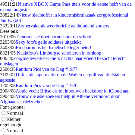
495
11:21
Nieuwe XBOX Game Pass titels voor de eerste helft van de
maand augustus
388
22:14
Nieuw slachtoffer in kindermisbruikzaak zorgprofessional
Jan B. (66)
333
20:11
Zomervakantieweerbericht: aanhoudend zomers
Lees ook
20
10/06
Tienermeisje doet pornoshoot op school
32
03/06
Sexy foto's geile soldates uitgelekt
24
03/06
En daarom is het Israëlische leger beter!
83
21/05
Naaktfoto's Limburgse scholieren in omloop
0
06:40
Zorgmedewerkster die 's nachts haar vriend bezocht terecht
ontslagen
25
00:35
Random Pics van de Dag #1977
31
09:07
Dirk sluit supermarkt op de Wallen na golf van diefstal en
agressie
12
05/08
Random Pics van de Dag #1976
20
04/08
Apple vecht Britse eis tot inbouwen backdoor in iCloud aan
59
04/08
Vrouw die asielzoekers hielp in Athene vermoord door
Afghaanse asielzoeker
Font-grootte:
Normaal
Kleiner
regelhoogte :
Normaal