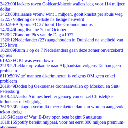
24
23:09
Hackers roven Coldcard-bitcoinwallets leeg voor 114 miljoen
dollar
14
23:03
Italiaanse vrouw wint 1 miljoen, gooit kraslot per abuis weg
1
22:57
Vollering de sterkste na lastige heuvelrit
3
20:59
EA Sports FC 27 toont The Grounds-modus
14
20:46
Long live the 7th of October
25
20:27
Random Pics van de Dag #1977
13
20:12
Nederlander (23) aangehouden in Duitsland na snelheid van
235 km/u
16
20:09
Ruim 1 op de 7 Nederlanders gaan deze zomer onverzekerd
op reis
6
19:53
FOK! was even down
25
19:52
Lekker op vakantie naar Afghanistan volgens Taliban geen
probleem
81
19:50
'Witte' mannen discrimineren is volgens OM geen enkel
probleem
26
19:49
Doden bij Oekraïense droneaanvallen op Moskou en Sint-
Petersburg
30
19:44
Alaska Airlines heeft er genoeg van en zet Christelijke
influencer uit vliegtuig
36
19:33
Pentagon verbruikt meer raketten dan kan worden aangevuld,
tekort dreigt
1
18:54
Gears of War: E-Day open beta begint 6 augustus
18
18:16
Spotify bereikt mijlpaal, voor het eerst 300 miljoen premium-
abonnees