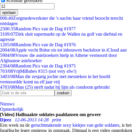
Scrollbar gebruiken
opslaan
0
06:40
Zorgmedewerkster die 's nachts haar vriend bezocht terecht
ontslagen
25
00:35
Random Pics van de Dag #1977
31
09:07
Dirk sluit supermarkt op de Wallen na golf van diefstal en
agressie
12
05/08
Random Pics van de Dag #1976
20
04/08
Apple vecht Britse eis tot inbouwen backdoor in iCloud aan
59
04/08
Vrouw die asielzoekers hielp in Athene vermoord door
Afghaanse asielzoeker
23
04/08
Random Pics van de Dag #1975
7
03/08
VrijMiBabes #315 (not very sfw!)
34
03/08
Man die zesjarig jochie met messteken in het hoofd
vermoordde komt na elf jaar vrij
47
03/08
Man (25) sterft nadat hij lijm als condoom gebruikt
Nieuws
Opmerkelijk
[Video] Halfnaakte soldates paaldansen om geweer
Djeez
12-06-2013 14:28
print
Een week na de
geruchtmakende sexy kiekjes van geile soldates
, is het
Israëlische leger opnieuw in opspraak. Ditmaal is een video opgedoken