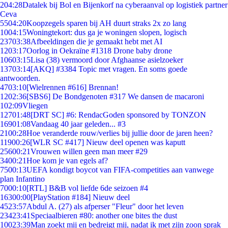
2
04:28
Datalek bij Bol en Bijenkorf na cyberaanval op logistiek partner
Ceva
55
04:20
Koopzegels sparen bij AH duurt straks 2x zo lang
10
04:15
Woningtekort: dus ga je woningen slopen, logisch
237
03:38
Afbeeldingen die je gemaakt hebt met AI
12
03:17
Oorlog in Oekraïne #1318 Drone baby drone
106
03:15
Lisa (38) vermoord door Afghaanse asielzoeker
137
03:14
[AKQ] #3384 Topic met vragen. En soms goede
antwoorden.
47
03:10
[Wielrennen #616] Brennan!
12
02:36
[SBS6] De Bondgenoten #317 We dansen de macaroni
1
02:09
Vliegen
127
01:48
[DRT SC] #6: RendacGoden sponsored by TONZON
169
01:08
Vandaag 40 jaar geleden... #3
21
00:28
Hoe veranderde rouw/verlies bij jullie door de jaren heen?
119
00:26
[WLR SC #417] Nieuw deel openen was kaputt
256
00:21
Vrouwen willen geen man meer #29
34
00:21
Hoe kom je van egels af?
75
00:13
UEFA kondigt boycot van FIFA-competities aan vanwege
plan Infantino
70
00:10
[RTL] B&B vol liefde 6de seizoen #4
163
00:00
[PlayStation #184] Nieuw deel
45
23:57
Abdul A. (27) als afperser "Fleur" door het leven
234
23:41
Speciaalbieren #80: another one bites the dust
100
23:39
Man zoekt mij en bedreigt mij, nadat ik met zijn zoon sprak