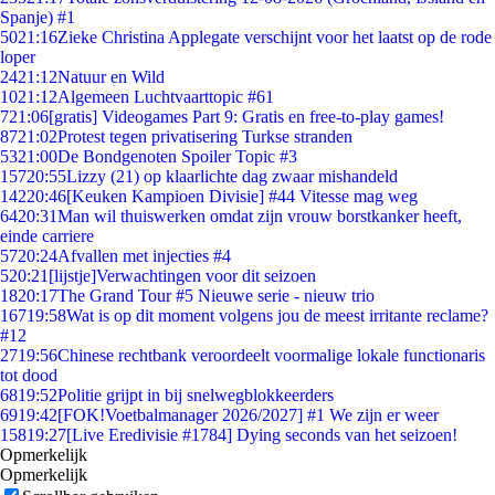
Spanje) #1
50
21:16
Zieke Christina Applegate verschijnt voor het laatst op de rode
loper
24
21:12
Natuur en Wild
10
21:12
Algemeen Luchtvaarttopic #61
7
21:06
[gratis] Videogames Part 9: Gratis en free-to-play games!
87
21:02
Protest tegen privatisering Turkse stranden
53
21:00
De Bondgenoten Spoiler Topic #3
157
20:55
Lizzy (21) op klaarlichte dag zwaar mishandeld
142
20:46
[Keuken Kampioen Divisie] #44 Vitesse mag weg
64
20:31
Man wil thuiswerken omdat zijn vrouw borstkanker heeft,
einde carriere
57
20:24
Afvallen met injecties #4
5
20:21
[lijstje]Verwachtingen voor dit seizoen
18
20:17
The Grand Tour #5 Nieuwe serie - nieuw trio
167
19:58
Wat is op dit moment volgens jou de meest irritante reclame?
#12
27
19:56
Chinese rechtbank veroordeelt voormalige lokale functionaris
tot dood
68
19:52
Politie grijpt in bij snelwegblokkeerders
69
19:42
[FOK!Voetbalmanager 2026/2027] #1 We zijn er weer
158
19:27
[Live Eredivisie #1784] Dying seconds van het seizoen!
Opmerkelijk
Opmerkelijk