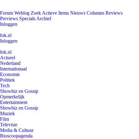
Forum
Weblog
Zoek
Actieve Items
Nieuws
Columns
Reviews
Previews
Specials
Archief
Inloggen
fok.nl
Inloggen
fok.nl
Actueel
Nederland
Internationaal
Economie
Politiek
Tech
Showbiz en Gossip
Opmerkelijk
Entertainment
Showbiz en Gossip
Muziek
Film
Televisie
Media & Cultuur
Bioscoopagenda