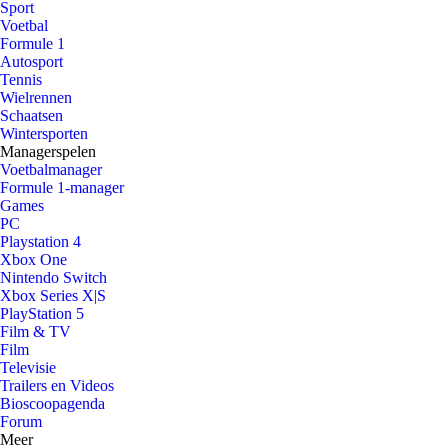
Sport
Voetbal
Formule 1
Autosport
Tennis
Wielrennen
Schaatsen
Wintersporten
Managerspelen
Voetbalmanager
Formule 1-manager
Games
PC
Playstation 4
Xbox One
Nintendo Switch
Xbox Series X|S
PlayStation 5
Film & TV
Film
Televisie
Trailers en Videos
Bioscoopagenda
Forum
Meer