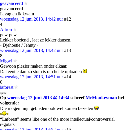
geavanceerd
geavanceerd
Ik zag en ik kwam
woensdag 12 juni 2013, 14:42 uur
#12
4
Altron
pew pew
Lekker boeiend , laat ze lekker dansen.
- Djehoetie / Jehuty -
woensdag 12 juni 2013, 14:42 uur
#13
8
Migwi
Gewoon plezier maken onder elkaar.
Dat eentje dan zo stom is om het te uploaden
woensdag 12 juni 2013, 14:51 uur
#14
0
laforest
quote:
Op
woensdag 12 juni 2013 @ 14:34
schreef
MrMonkeyman
het
volgende:
Die mogen mijn gebieden ook wel komen bezetten
“Laforest” seems like one of the more intellectual/controversial
regulars
woensdag 12 juni 2013, 14:52 uur
#15