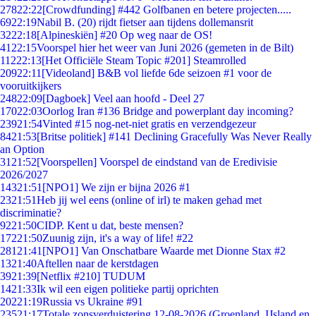
278
22:22
[Crowdfunding] #442 Golfbanen en betere projecten.....
69
22:19
Nabil B. (20) rijdt fietser aan tijdens dollemansrit
32
22:18
[Alpineskiën] #20 Op weg naar de OS!
41
22:15
Voorspel hier het weer van Juni 2026 (gemeten in de Bilt)
112
22:13
[Het Officiële Steam Topic #201] Steamrolled
209
22:11
[Videoland] B&B vol liefde 6de seizoen #1 voor de
vooruitkijkers
248
22:09
[Dagboek] Veel aan hoofd - Deel 27
170
22:03
Oorlog Iran #136 Bridge and powerplant day incoming?
239
21:54
Vinted #15 nog-net-niet gratis en verzendgezeur
84
21:53
[Britse politiek] #141 Declining Gracefully Was Never Really
an Option
31
21:52
[Voorspellen] Voorspel de eindstand van de Eredivisie
2026/2027
143
21:51
[NPO1] We zijn er bijna 2026 #1
23
21:51
Heb jij wel eens (online of irl) te maken gehad met
discriminatie?
92
21:50
CIDP. Kent u dat, beste mensen?
172
21:50
Zuunig zijn, it's a way of life! #22
281
21:41
[NPO1] Van Onschatbare Waarde met Dionne Stax #2
13
21:40
Aftellen naar de kerstdagen
39
21:39
[Netflix #210] TUDUM
14
21:33
Ik wil een eigen politieke partij oprichten
202
21:19
Russia vs Ukraine #91
235
21:17
Totale zonsverduistering 12-08-2026 (Groenland, IJsland en