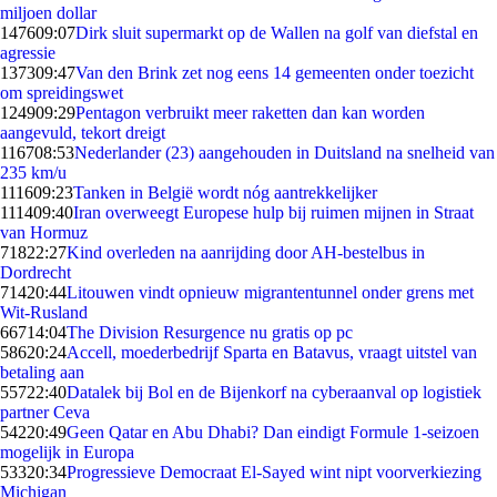
miljoen dollar
1476
09:07
Dirk sluit supermarkt op de Wallen na golf van diefstal en
agressie
1373
09:47
Van den Brink zet nog eens 14 gemeenten onder toezicht
om spreidingswet
1249
09:29
Pentagon verbruikt meer raketten dan kan worden
aangevuld, tekort dreigt
1167
08:53
Nederlander (23) aangehouden in Duitsland na snelheid van
235 km/u
1116
09:23
Tanken in België wordt nóg aantrekkelijker
1114
09:40
Iran overweegt Europese hulp bij ruimen mijnen in Straat
van Hormuz
718
22:27
Kind overleden na aanrijding door AH-bestelbus in
Dordrecht
714
20:44
Litouwen vindt opnieuw migrantentunnel onder grens met
Wit-Rusland
667
14:04
The Division Resurgence nu gratis op pc
586
20:24
Accell, moederbedrijf Sparta en Batavus, vraagt uitstel van
betaling aan
557
22:40
Datalek bij Bol en de Bijenkorf na cyberaanval op logistiek
partner Ceva
542
20:49
Geen Qatar en Abu Dhabi? Dan eindigt Formule 1-seizoen
mogelijk in Europa
533
20:34
Progressieve Democraat El-Sayed wint nipt voorverkiezing
Michigan