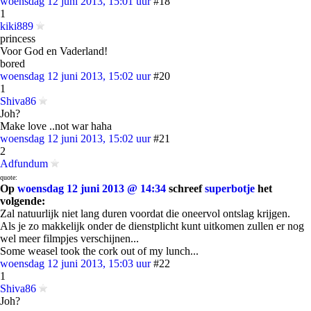
woensdag 12 juni 2013, 15:01 uur
#18
1
kiki889
princess
Voor God en Vaderland!
bored
woensdag 12 juni 2013, 15:02 uur
#20
1
Shiva86
Joh?
Make love ..not war haha
woensdag 12 juni 2013, 15:02 uur
#21
2
Adfundum
quote:
Op
woensdag 12 juni 2013 @ 14:34
schreef
superbotje
het
volgende:
Zal natuurlijk niet lang duren voordat die oneervol ontslag krijgen.
Als je zo makkelijk onder de dienstplicht kunt uitkomen zullen er nog
wel meer filmpjes verschijnen...
Some weasel took the cork out of my lunch...
woensdag 12 juni 2013, 15:03 uur
#22
1
Shiva86
Joh?