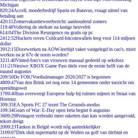
Michigan
8
20:24
Accell, moederbedrijf Sparta en Batavus, vraagt uitstel van
betaling aan
4
20:11
Zomervakantieweerbericht: aanhoudend zomers
1
19:48
Vollering de sterkste na lastige heuvelrit
6
14:04
The Division Resurgence nu gratis op pc
24
12:52
Hackers roven Coldcard-bitcoinwallets leeg voor 114 miljoen
dollar
39
12:15
Doorwerken na AOW-leeftijd vaker vastgelegd in cao's, moet
werken na je 67e de norm worden?
32
11:40
Vinted-foto's van vrouwen massaal gedeeld op seksfora
1
11:21
Nieuwe XBOX Game Pass titels voor de eerste helft van de
maand augustus
2
09:50
De FOK!Voetbalmanager 2026/2027 is begonnen
48
09:47
Van den Brink zet nog eens 14 gemeenten onder toezicht om
spreidingswet
17
09:40
Iran overweegt Europese hulp bij ruimen mijnen in Straat van
Hormuz
3
09:35
EA Sports FC 27 toont The Grounds-modus
1
09:34
Gears of War: E-Day open beta begint 6 augustus
36
09:29
Pentagon verbruikt meer raketten dan kan worden aangevuld,
tekort dreigt
20
09:23
Tanken in België wordt nóg aantrekkelijker
31
09:07
Dirk sluit supermarkt op de Wallen na golf van diefstal en
agressie