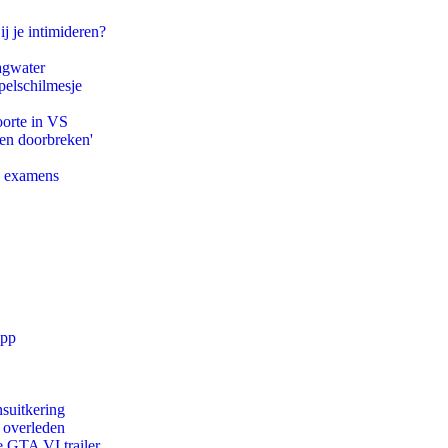
ij je intimideren?
agwater
pelschilmesje
oorte in VS
pen doorbreken'
e examens
app
suitkering
d overleden
e GTA VI trailer