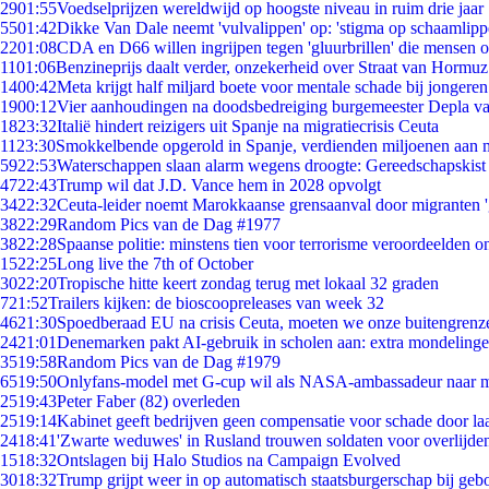
29
01:55
Voedselprijzen wereldwijd op hoogste niveau in ruim drie jaar
55
01:42
Dikke Van Dale neemt 'vulvalippen' op: 'stigma op schaamlip
22
01:08
CDA en D66 willen ingrijpen tegen 'gluurbrillen' die mensen 
11
01:06
Benzineprijs daalt verder, onzekerheid over Straat van Hormuz 
14
00:42
Meta krijgt half miljard boete voor mentale schade bij jongeren
19
00:12
Vier aanhoudingen na doodsbedreiging burgemeester Depla v
18
23:32
Italië hindert reizigers uit Spanje na migratiecrisis Ceuta
11
23:30
Smokkelbende opgerold in Spanje, verdienden miljoenen aan 
59
22:53
Waterschappen slaan alarm wegens droogte: Gereedschapskist
47
22:43
Trump wil dat J.D. Vance hem in 2028 opvolgt
34
22:32
Ceuta-leider noemt Marokkaanse grensaanval door migranten 
38
22:29
Random Pics van de Dag #1977
38
22:28
Spaanse politie: minstens tien voor terrorisme veroordeelden 
15
22:25
Long live the 7th of October
30
22:20
Tropische hitte keert zondag terug met lokaal 32 graden
7
21:52
Trailers kijken: de bioscoopreleases van week 32
46
21:30
Spoedberaad EU na crisis Ceuta, moeten we onze buitengrenz
24
21:01
Denemarken pakt AI-gebruik in scholen aan: extra mondeling
35
19:58
Random Pics van de Dag #1979
65
19:50
Onlyfans-model met G-cup wil als NASA-ambassadeur naar 
25
19:43
Peter Faber (82) overleden
25
19:14
Kabinet geeft bedrijven geen compensatie voor schade door la
24
18:41
'Zwarte weduwes' in Rusland trouwen soldaten voor overlijden
15
18:32
Ontslagen bij Halo Studios na Campaign Evolved
30
18:32
Trump grijpt weer in op automatisch staatsburgerschap bij geb