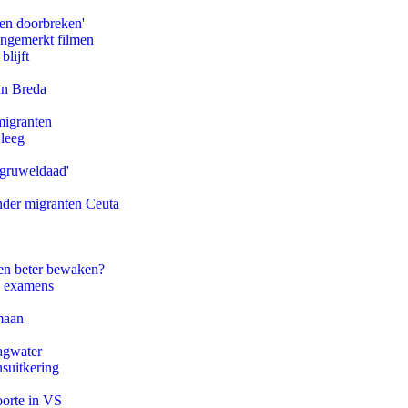
pen doorbreken'
ongemerkt filmen
blijft
an Breda
migranten
 leeg
'gruweldaad'
onder migranten Ceuta
en beter bewaken?
e examens
maan
agwater
suitkering
oorte in VS