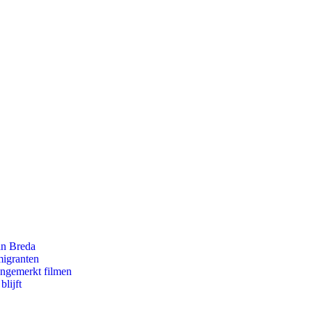
an Breda
migranten
ongemerkt filmen
lijft