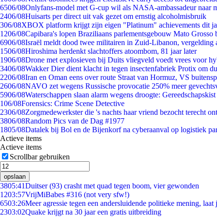
65
06/08
Onlyfans-model met G-cup wil als NASA-ambassadeur naar 
24
06/08
Huisarts per direct uit vak gezet om ernstig alcoholmisbruik
3
06/08
XBOX platform krijgt zijn eigen "Platinum" achievements dit ja
12
06/08
Capibara's lopen Braziliaans parlementsgebouw Mato Grosso 
69
06/08
Israël meldt dood twee militairen in Zuid-Libanon, vergeldin
15
06/08
Hiroshima herdenkt slachtoffers atoombom, 81 jaar later
19
06/08
Drone met explosieven bij Duits vliegveld voedt vrees voor hy
34
06/08
Wakker Dier dient klacht in tegen insectenfabriek Protix om 
22
06/08
Iran en Oman eens over route Straat van Hormuz, VS buitensp
26
06/08
NAVO zet wegens Russische provocatie 250% meer gevechtsvl
59
06/08
Waterschappen slaan alarm wegens droogte: Gereedschapskist
1
06/08
Forensics: Crime Scene Detective
23
06/08
Zorgmedewerkster die 's nachts haar vriend bezocht terecht on
38
06/08
Random Pics van de Dag #1977
18
05/08
Datalek bij Bol en de Bijenkorf na cyberaanval op logistiek pa
Actieve items
Actieve items
Scrollbar gebruiken
opslaan
38
05:41
Duitser (93) crasht met quad tegen boom, vier gewonden
12
03:57
VrijMiBabes #316 (not very sfw!)
65
03:26
Meer agressie tegen een andersluidende politieke mening, laat j
23
03:02
Quake krijgt na 30 jaar een gratis uitbreiding