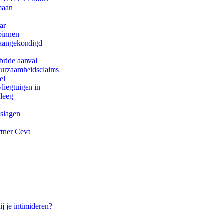
maan
ar
binnen
g aangekondigd
bride aanval
duurzaamheidsclaims
el
iegtuigen in
 leeg
tslagen
rtner Ceva
ij je intimideren?