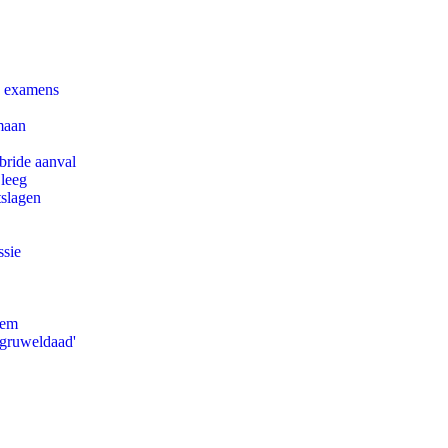
e examens
maan
bride aanval
 leeg
tslagen
ssie
eem
'gruweldaad'