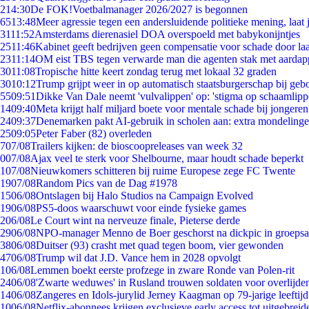
2
14:30
De FOK!Voetbalmanager 2026/2027 is begonnen
65
13:48
Meer agressie tegen een andersluidende politieke mening, laat j
31
11:52
Amsterdams dierenasiel DOA overspoeld met babykonijntjes
25
11:46
Kabinet geeft bedrijven geen compensatie voor schade door la
23
11:14
OM eist TBS tegen verwarde man die agenten stak met aardap
30
11:08
Tropische hitte keert zondag terug met lokaal 32 graden
30
10:12
Trump grijpt weer in op automatisch staatsburgerschap bij geb
55
09:51
Dikke Van Dale neemt 'vulvalippen' op: 'stigma op schaamlip
14
09:40
Meta krijgt half miljard boete voor mentale schade bij jongeren
24
09:37
Denemarken pakt AI-gebruik in scholen aan: extra mondeling
25
09:05
Peter Faber (82) overleden
7
07/08
Trailers kijken: de bioscoopreleases van week 32
0
07/08
Ajax veel te sterk voor Shelbourne, maar houdt schade beperkt
1
07/08
Nieuwkomers schitteren bij ruime Europese zege FC Twente
19
07/08
Random Pics van de Dag #1978
15
06/08
Ontslagen bij Halo Studios na Campaign Evolved
19
06/08
PS5-doos waarschuwt voor einde fysieke games
2
06/08
Le Court wint na nerveuze finale, Pieterse derde
29
06/08
NPO-manager Menno de Boer geschorst na dickpic in groeps
38
06/08
Duitser (93) crasht met quad tegen boom, vier gewonden
47
06/08
Trump wil dat J.D. Vance hem in 2028 opvolgt
1
06/08
Lemmen boekt eerste profzege in zware Ronde van Polen-rit
24
06/08
'Zwarte weduwes' in Rusland trouwen soldaten voor overlijden
14
06/08
Zangeres en Idols-jurylid Jerney Kaagman op 79-jarige leeftij
10
06/08
Netflix-abonnees krijgen exclusieve early access tot uitgebreid