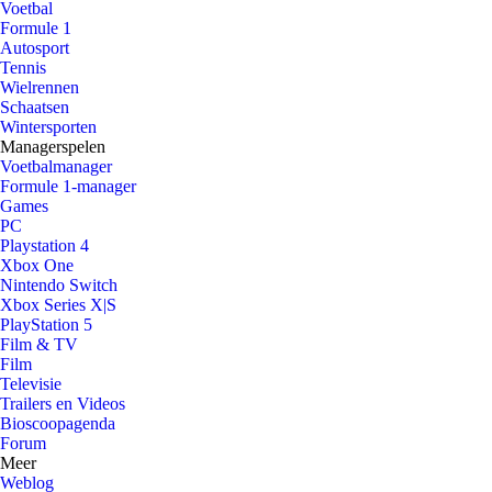
Voetbal
Formule 1
Autosport
Tennis
Wielrennen
Schaatsen
Wintersporten
Managerspelen
Voetbalmanager
Formule 1-manager
Games
PC
Playstation 4
Xbox One
Nintendo Switch
Xbox Series X|S
PlayStation 5
Film & TV
Film
Televisie
Trailers en Videos
Bioscoopagenda
Forum
Meer
Weblog