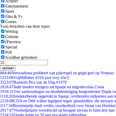
Actueel
Entertainment
Sport
Film & Tv
Games
Toon berichten van deze types
Weblog
Column
(P)review
Special
Poll
Scrollbar gebruiken
opslaan
0
04:46
Niewiadoma profiteert van pokerspel en grijpt geel op Ventoux
12
23:08
VrijMiBabes #316 (not very sfw!)
35
23:07
Random Pics van de Dag #1979
18
18:47
Italië hindert reizigers uit Spanje na migratiecrisis Ceuta
19
18:31
Vier aanhoudingen na doodsbedreiging burgemeester Depla v
11
18:26
Smokkelbende opgerold in Spanje, verdienden miljoenen aan 
22
18:08
CDA en D66 willen ingrijpen tegen 'gluurbrillen' die mensen 
11
17:56
Benzineprijs daalt verder, onzekerheid over Straat van Hormuz b
29
17:47
Voedselprijzen wereldwijd op hoogste niveau in ruim drie jaar
23
14:33
Quake krijgt na 30 jaar een gratis uitbreiding