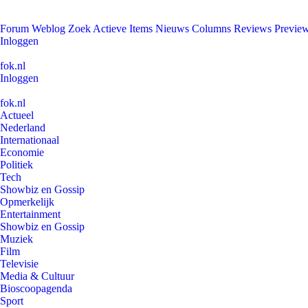
Forum
Weblog
Zoek
Actieve Items
Nieuws
Columns
Reviews
Previe
Inloggen
fok.nl
Inloggen
fok.nl
Actueel
Nederland
Internationaal
Economie
Politiek
Tech
Showbiz en Gossip
Opmerkelijk
Entertainment
Showbiz en Gossip
Muziek
Film
Televisie
Media & Cultuur
Bioscoopagenda
Sport