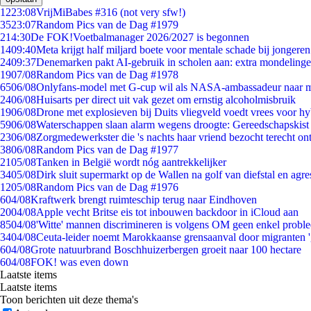
12
23:08
VrijMiBabes #316 (not very sfw!)
35
23:07
Random Pics van de Dag #1979
2
14:30
De FOK!Voetbalmanager 2026/2027 is begonnen
14
09:40
Meta krijgt half miljard boete voor mentale schade bij jongeren
24
09:37
Denemarken pakt AI-gebruik in scholen aan: extra mondeling
19
07/08
Random Pics van de Dag #1978
65
06/08
Onlyfans-model met G-cup wil als NASA-ambassadeur naar 
24
06/08
Huisarts per direct uit vak gezet om ernstig alcoholmisbruik
19
06/08
Drone met explosieven bij Duits vliegveld voedt vrees voor hy
59
06/08
Waterschappen slaan alarm wegens droogte: Gereedschapskist
23
06/08
Zorgmedewerkster die 's nachts haar vriend bezocht terecht on
38
06/08
Random Pics van de Dag #1977
21
05/08
Tanken in België wordt nóg aantrekkelijker
34
05/08
Dirk sluit supermarkt op de Wallen na golf van diefstal en agre
12
05/08
Random Pics van de Dag #1976
6
04/08
Kraftwerk brengt ruimteschip terug naar Eindhoven
20
04/08
Apple vecht Britse eis tot inbouwen backdoor in iCloud aan
85
04/08
'Witte' mannen discrimineren is volgens OM geen enkel probl
34
04/08
Ceuta-leider noemt Marokkaanse grensaanval door migranten 
6
04/08
Grote natuurbrand Boschhuizerbergen groeit naar 100 hectare
6
04/08
FOK! was even down
Laatste items
Laatste items
Toon berichten uit deze thema's