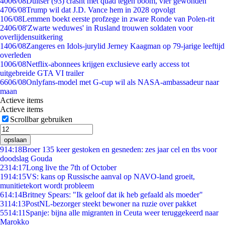
40
06/08
Duitser (93) crasht met quad tegen boom, vier gewonden
47
06/08
Trump wil dat J.D. Vance hem in 2028 opvolgt
1
06/08
Lemmen boekt eerste profzege in zware Ronde van Polen-rit
24
06/08
'Zwarte weduwes' in Rusland trouwen soldaten voor
overlijdensuitkering
14
06/08
Zangeres en Idols-jurylid Jerney Kaagman op 79-jarige leeftijd
overleden
10
06/08
Netflix-abonnees krijgen exclusieve early access tot
uitgebreide GTA VI trailer
66
06/08
Onlyfans-model met G-cup wil als NASA-ambassadeur naar
maan
Actieve items
Actieve items
Scrollbar gebruiken
opslaan
9
14:18
Broer 135 keer gestoken en gesneden: zes jaar cel en tbs voor
doodslag Gouda
23
14:17
Long live the 7th of October
19
14:15
VS: kans op Russische aanval op NAVO-land groeit,
munitietekort wordt probleem
6
14:14
Britney Spears: "Ik geloof dat ik heb gefaald als moeder"
31
14:13
PostNL-bezorger steekt bewoner na ruzie over pakket
55
14:11
Spanje: bijna alle migranten in Ceuta weer teruggekeerd naar
Marokko