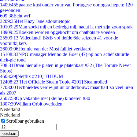
14
09:45
Spaanse kust onder vuur van Portugese oorlogsschepen: 120
gewonden
6
09:38
Echt wrf
32
09:35
Het Hazy Jane adoratietopic
101
09:29
Man zoekt mij en bedreigt mij, nadat ik met zijn zoon sprak
189
09:25
Boeken worden opgekocht om chatbots te voeden
255
09:13
[Videoland] B&B vol liefde 6de seizoen #1 voor de
vooruitkijkers
260
09:06
Hennie van der Most failliet verklaard
151
08:33
NPO-manager Menno de Boer (47) op non-actief stuurde
dick-pic rond
7
08:31
Draai hier alle platen in je platenkast #32 (The Torture Never
Stops)
46
08:29
[Netflix #210] TUDUM
124
08:23
[Het Officiële Steam Topic #201] Steamrolled
77
08:00
Techniekles verdwijnt uit onderbouw: maar half zo veel uren
als 2007
25
07:58
Op vakantie met (kleine) kinderen #30
18
07:39
William Orbit overleden
Nederland
Nederland
Scrollbar gebruiken
opslaan