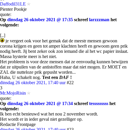
Daffodil31LE
Pienter Pookje
quote:
Op
dinsdag 26 oktober 2021 @ 17:35
schreef
larzzzman
het
volgende:
[..]
je vergeet ook voor het gemak dat de meestr mensen gewoon
corona krijgen en geen tot amper klachten heeft en gewoom geen prik
nodig heeft. Jij bent zeker ook zon iemand die al het wc papier inslaat.
Massa hysterie meer is het niet.
Het probleem is voor deze mensen dat ze eenvoudig kunnen bewijzen
dat ze uitpuilen van de antistoffen maar dat niet mogen. Er MOET en
ZAL die nutteloze prik gepusht worden...
Haha, U schakelt nog.
Test een
DAF
!
dinsdag 26 oktober 2021, 17:40 uur
#22
3
Mr.MojoRisin
quote:
Op
dinsdag 26 oktober 2021 @ 17:34
schreef
tesssssssss
het
volgende:
Ik ben echt benieuwd wat het nou 2 november wordt.
Het wordt er in ieder geval niet gezelliger op.
Redactie Frontpage
dinsdag 26 oktober 2021, 17:40 uur
#23