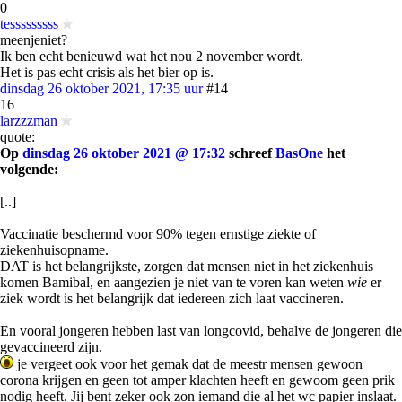
0
tesssssssss
meenjeniet?
Ik ben echt benieuwd wat het nou 2 november wordt.
Het is pas echt crisis als het bier op is.
dinsdag 26 oktober 2021, 17:35 uur
#14
16
larzzzman
quote:
Op
dinsdag 26 oktober 2021 @ 17:32
schreef
BasOne
het
volgende:
[..]
Vaccinatie beschermd voor 90% tegen ernstige ziekte of
ziekenhuisopname.
DAT is het belangrijkste, zorgen dat mensen niet in het ziekenhuis
komen Bamibal, en aangezien je niet van te voren kan weten
wie
er
ziek wordt is het belangrijk dat iedereen zich laat vaccineren.
En vooral jongeren hebben last van longcovid, behalve de jongeren die
gevaccineerd zijn.
je vergeet ook voor het gemak dat de meestr mensen gewoon
corona krijgen en geen tot amper klachten heeft en gewoom geen prik
nodig heeft. Jij bent zeker ook zon iemand die al het wc papier inslaat.