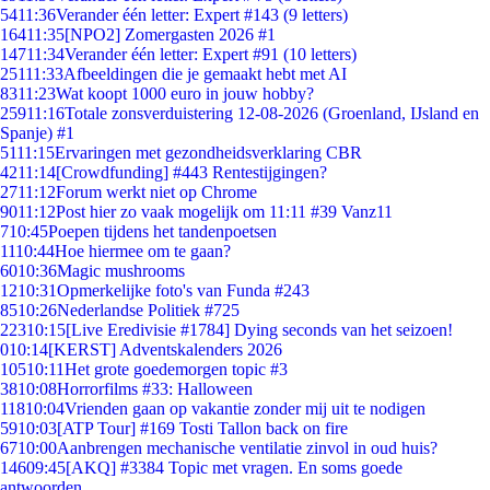
54
11:36
Verander één letter: Expert #143 (9 letters)
164
11:35
[NPO2] Zomergasten 2026 #1
147
11:34
Verander één letter: Expert #91 (10 letters)
251
11:33
Afbeeldingen die je gemaakt hebt met AI
83
11:23
Wat koopt 1000 euro in jouw hobby?
259
11:16
Totale zonsverduistering 12-08-2026 (Groenland, IJsland en
Spanje) #1
51
11:15
Ervaringen met gezondheidsverklaring CBR
42
11:14
[Crowdfunding] #443 Rentestijgingen?
27
11:12
Forum werkt niet op Chrome
90
11:12
Post hier zo vaak mogelijk om 11:11 #39 Vanz11
7
10:45
Poepen tijdens het tandenpoetsen
11
10:44
Hoe hiermee om te gaan?
60
10:36
Magic mushrooms
12
10:31
Opmerkelijke foto's van Funda #243
85
10:26
Nederlandse Politiek #725
223
10:15
[Live Eredivisie #1784] Dying seconds van het seizoen!
0
10:14
[KERST] Adventskalenders 2026
105
10:11
Het grote goedemorgen topic #3
38
10:08
Horrorfilms #33: Halloween
118
10:04
Vrienden gaan op vakantie zonder mij uit te nodigen
59
10:03
[ATP Tour] #169 Tosti Tallon back on fire
67
10:00
Aanbrengen mechanische ventilatie zinvol in oud huis?
146
09:45
[AKQ] #3384 Topic met vragen. En soms goede
antwoorden.