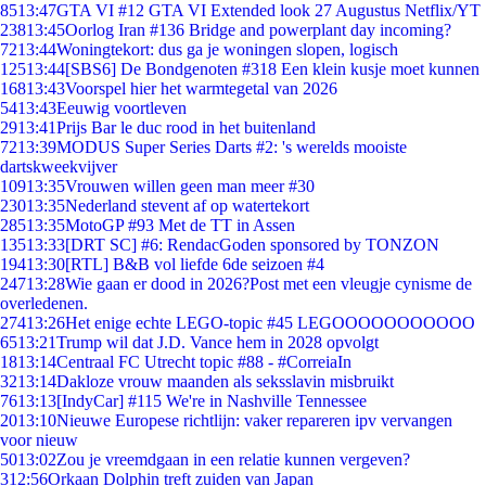
85
13:47
GTA VI #12 GTA VI Extended look 27 Augustus Netflix/YT
238
13:45
Oorlog Iran #136 Bridge and powerplant day incoming?
72
13:44
Woningtekort: dus ga je woningen slopen, logisch
125
13:44
[SBS6] De Bondgenoten #318 Een klein kusje moet kunnen
168
13:43
Voorspel hier het warmtegetal van 2026
54
13:43
Eeuwig voortleven
29
13:41
Prijs Bar le duc rood in het buitenland
72
13:39
MODUS Super Series Darts #2: 's werelds mooiste
dartskweekvijver
109
13:35
Vrouwen willen geen man meer #30
230
13:35
Nederland stevent af op watertekort
285
13:35
MotoGP #93 Met de TT in Assen
135
13:33
[DRT SC] #6: RendacGoden sponsored by TONZON
194
13:30
[RTL] B&B vol liefde 6de seizoen #4
247
13:28
Wie gaan er dood in 2026?Post met een vleugje cynisme de
overledenen.
274
13:26
Het enige echte LEGO-topic #45 LEGOOOOOOOOOOO
65
13:21
Trump wil dat J.D. Vance hem in 2028 opvolgt
18
13:14
Centraal FC Utrecht topic #88 - #CorreiaIn
32
13:14
Dakloze vrouw maanden als seksslavin misbruikt
76
13:13
[IndyCar] #115 We're in Nashville Tennessee
20
13:10
Nieuwe Europese richtlijn: vaker repareren ipv vervangen
voor nieuw
50
13:02
Zou je vreemdgaan in een relatie kunnen vergeven?
3
12:56
Orkaan Dolphin treft zuiden van Japan