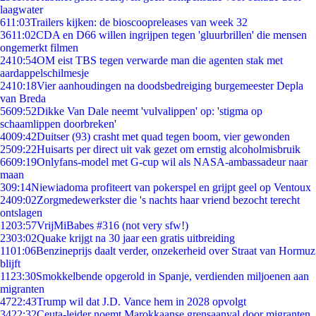
laagwater
6
11:03
Trailers kijken: de bioscoopreleases van week 32
36
11:02
CDA en D66 willen ingrijpen tegen 'gluurbrillen' die mensen
ongemerkt filmen
24
10:54
OM eist TBS tegen verwarde man die agenten stak met
aardappelschilmesje
24
10:18
Vier aanhoudingen na doodsbedreiging burgemeester Depla
van Breda
56
09:52
Dikke Van Dale neemt 'vulvalippen' op: 'stigma op
schaamlippen doorbreken'
40
09:42
Duitser (93) crasht met quad tegen boom, vier gewonden
25
09:22
Huisarts per direct uit vak gezet om ernstig alcoholmisbruik
66
09:19
Onlyfans-model met G-cup wil als NASA-ambassadeur naar
maan
3
09:14
Niewiadoma profiteert van pokerspel en grijpt geel op Ventoux
24
09:02
Zorgmedewerkster die 's nachts haar vriend bezocht terecht
ontslagen
12
03:57
VrijMiBabes #316 (not very sfw!)
23
03:02
Quake krijgt na 30 jaar een gratis uitbreiding
11
01:06
Benzineprijs daalt verder, onzekerheid over Straat van Hormuz
blijft
11
23:30
Smokkelbende opgerold in Spanje, verdienden miljoenen aan
migranten
47
22:43
Trump wil dat J.D. Vance hem in 2028 opvolgt
34
22:32
Ceuta-leider noemt Marokkaanse grensaanval door migranten