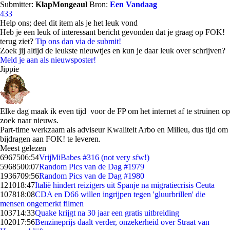
Submitter:
KlapMongeaul
Bron:
Een Vandaag
433
Help ons; deel dit item als je het leuk vond
Heb je een leuk of interessant bericht gevonden dat je graag op FOK!
terug ziet?
Tip ons dan via de submit!
Zoek jij altijd de leukste nieuwtjes en kun je daar leuk over schrijven?
Meld je aan als nieuwsposter!
Jippie
Elke dag maak ik even tijd voor de FP om het internet af te struinen op
zoek naar nieuws.
Part-time werkzaam als adviseur Kwaliteit Arbo en Milieu, dus tijd om
bijdragen aan FOK! te leveren.
Meest gelezen
69675
06:54
VrijMiBabes #316 (not very sfw!)
59685
00:07
Random Pics van de Dag #1979
19367
09:56
Random Pics van de Dag #1980
1210
18:47
Italië hindert reizigers uit Spanje na migratiecrisis Ceuta
1078
18:08
CDA en D66 willen ingrijpen tegen 'gluurbrillen' die
mensen ongemerkt filmen
1037
14:33
Quake krijgt na 30 jaar een gratis uitbreiding
1020
17:56
Benzineprijs daalt verder, onzekerheid over Straat van