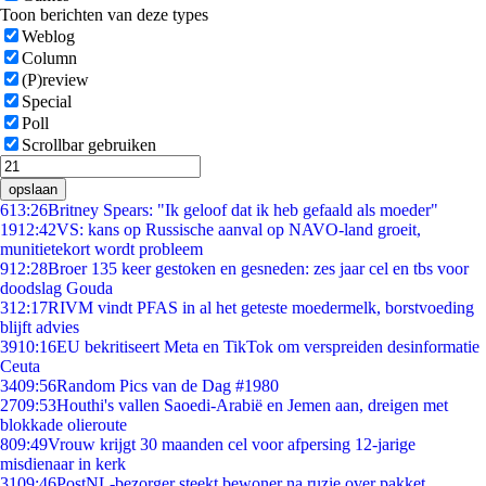
Toon berichten van deze types
Weblog
Column
(P)review
Special
Poll
Scrollbar gebruiken
opslaan
6
13:26
Britney Spears: "Ik geloof dat ik heb gefaald als moeder"
19
12:42
VS: kans op Russische aanval op NAVO-land groeit,
munitietekort wordt probleem
9
12:28
Broer 135 keer gestoken en gesneden: zes jaar cel en tbs voor
doodslag Gouda
3
12:17
RIVM vindt PFAS in al het geteste moedermelk, borstvoeding
blijft advies
39
10:16
EU bekritiseert Meta en TikTok om verspreiden desinformatie
Ceuta
34
09:56
Random Pics van de Dag #1980
27
09:53
Houthi's vallen Saoedi-Arabië en Jemen aan, dreigen met
blokkade olieroute
8
09:49
Vrouw krijgt 30 maanden cel voor afpersing 12-jarige
misdienaar in kerk
31
09:46
PostNL-bezorger steekt bewoner na ruzie over pakket