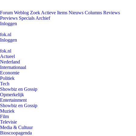
Forum
Weblog
Zoek
Actieve Items
Nieuws
Columns
Reviews
Previews
Specials
Archief
Inloggen
fok.nl
Inloggen
fok.nl
Actueel
Nederland
Internationaal
Economie
Politiek
Tech
Showbiz en Gossip
Opmerkelijk
Entertainment
Showbiz en Gossip
Muziek
Film
Televisie
Media & Cultuur
Bioscoopagenda