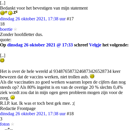
[..]
Bedankt voor het bevestigen van mijn statement
dinsdag 26 oktober 2021, 17:38 uur
#17
18
boertie
Zonder hoofdletter dus.
quote:
Op
dinsdag 26 oktober 2021 @ 17:33
schreef
Velgje
het volgende:
[..]
Het is over de hele wereld al 9348765873246873426528734 keer
bewezen dat de vaccins werken, niet trollen aub.
Als die vaccinaties zo goed werken waarom lopen de cijfers dan nog
steeds op? Als 80% ingeënt is en van de overige 20 % slechts 0,4%
ziek wordt zou dat in mijn ogen geen probleem mogen zijn voor de
zorg.
R.I.P. kat. Ik was er toch best gek mee. ;(
Redactie Frontpage
dinsdag 26 oktober 2021, 17:38 uur
#18
3
foton
__--*--__