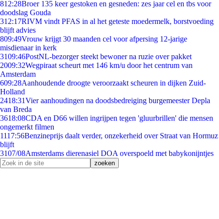
8
12:28
Broer 135 keer gestoken en gesneden: zes jaar cel en tbs voor
doodslag Gouda
3
12:17
RIVM vindt PFAS in al het geteste moedermelk, borstvoeding
blijft advies
8
09:49
Vrouw krijgt 30 maanden cel voor afpersing 12-jarige
misdienaar in kerk
31
09:46
PostNL-bezorger steekt bewoner na ruzie over pakket
20
09:32
Wegpiraat scheurt met 146 km/u door het centrum van
Amsterdam
6
09:28
Aanhoudende droogte veroorzaakt scheuren in dijken Zuid-
Holland
24
18:31
Vier aanhoudingen na doodsbedreiging burgemeester Depla
van Breda
36
18:08
CDA en D66 willen ingrijpen tegen 'gluurbrillen' die mensen
ongemerkt filmen
11
17:56
Benzineprijs daalt verder, onzekerheid over Straat van Hormuz
blijft
31
07/08
Amsterdams dierenasiel DOA overspoeld met babykonijntjes