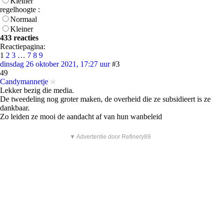
Kleiner
regelhoogte :
Normaal
Kleiner
433 reacties
Reactiepagina:
1
2
3
…
7
8
9
dinsdag 26 oktober 2021, 17:27 uur
#3
49
Candymannetje
Lekker bezig die media.
De tweedeling nog groter maken, de overheid die ze subsidieert is ze
dankbaar.
Zo leiden ze mooi de aandacht af van hun wanbeleid
▼ Advertentie door Refinery89