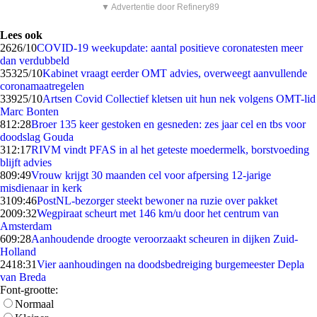
▼ Advertentie door Refinery89
Lees ook
26
26/10
COVID-19 weekupdate: aantal positieve coronatesten meer
dan verdubbeld
353
25/10
Kabinet vraagt eerder OMT advies, overweegt aanvullende
coronamaatregelen
339
25/10
Artsen Covid Collectief kletsen uit hun nek volgens OMT-lid
Marc Bonten
8
12:28
Broer 135 keer gestoken en gesneden: zes jaar cel en tbs voor
doodslag Gouda
3
12:17
RIVM vindt PFAS in al het geteste moedermelk, borstvoeding
blijft advies
8
09:49
Vrouw krijgt 30 maanden cel voor afpersing 12-jarige
misdienaar in kerk
31
09:46
PostNL-bezorger steekt bewoner na ruzie over pakket
20
09:32
Wegpiraat scheurt met 146 km/u door het centrum van
Amsterdam
6
09:28
Aanhoudende droogte veroorzaakt scheuren in dijken Zuid-
Holland
24
18:31
Vier aanhoudingen na doodsbedreiging burgemeester Depla
van Breda
Font-grootte:
Normaal