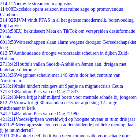
2
14:11
Nieuw te streamen in augustus
1
14:08
Excelsior opent seizoen met ruime zege op promovendus
Cambuur
3
14:02
RIVM vindt PFAS in al het geteste moedermelk, borstvoeding
blijft advies
39
13:58
EU bekritiseert Meta en TikTok om verspreiden desinformatie
Ceuta
60
13:58
Waterschappen slaan alarm wegens droogte: Gereedschapskist
leeg
6
13:57
Aanhoudende droogte veroorzaakt scheuren in dijken Zuid-
Holland
27
13:42
Houthi's vallen Saoedi-Arabië en Jemen aan, dreigen met
blokkade olieroute
20
13:36
Wegpiraat scheurt met 146 km/u door het centrum van
Amsterdam
25
13:19
Italië hindert reizigers uit Spanje na migratiecrisis Ceuta
37
13:13
Random Pics van de Dag #1833
16
12:43
Meta krijgt half miljard boete voor mentale schade bij jongeren
8
12:23
Vrouw krijgt 30 maanden cel voor afpersing 12-jarige
misdienaar in kerk
34
12:14
Random Pics van de Dag #1980
42
12:11
Voedselprijzen wereldwijd op hoogste niveau in ruim drie jaar
68
11:29
Meer agressie tegen een andersluidende politieke mening, laat
jij je intimideren?
29
11:05
Kabinet geeft bedrijven geen compensatie voor schade door