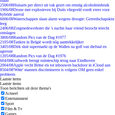
maan
25
06/08
Huisarts per direct uit vak gezet om ernstig alcoholmisbruik
19
06/08
Drone met explosieven bij Duits vliegveld voedt vrees voor
hybride aanval
60
06/08
Waterschappen slaan alarm wegens droogte: Gereedschapskist
leeg
24
06/08
Zorgmedewerkster die 's nachts haar vriend bezocht terecht
ontslagen
38
06/08
Random Pics van de Dag #1977
21
05/08
Tanken in België wordt nóg aantrekkelijker
34
05/08
Dirk sluit supermarkt op de Wallen na golf van diefstal en
agressie
12
05/08
Random Pics van de Dag #1976
6
04/08
Kraftwerk brengt ruimteschip terug naar Eindhoven
20
04/08
Apple vecht Britse eis tot inbouwen backdoor in iCloud aan
85
04/08
'Witte' mannen discrimineren is volgens OM geen enkel
probleem
Laatste items
Laatste items
Toon berichten uit deze thema's
Actueel
Entertainment
Sport
Film & Tv
Games