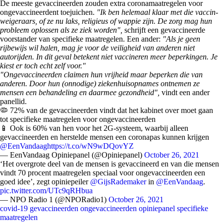
De meeste gevaccineerden zouden extra coronamaatregelen voor
ongevaccineerdent toejuichen.
"Ik ben helemaal klaar met die vaccin-
weigeraars, of ze nu laks, religieus of wappie zijn. De zorg mag hun
probleem oplossen als ze ziek worden",
schrijft een gevaccineerde
voorstander van specifieke maatregelen. Een ander:
"Als je geen
rijbewijs wil halen, mag je voor de veiligheid van anderen niet
autorijden. In dit geval betekent niet vaccineren meer beperkingen. Je
kiest er toch echt zelf voor."
"Ongevaccineerden claimen hun vrijheid maar beperken die van
anderen. Door hun (onnodige) ziekenhuisopnames ontnemen ze
mensen een behandeling en daarmee gezondheid",
vindt een ander
panellid.
🦠 72% van de gevaccineerden vindt dat het kabinet over moet gaan
tot specifieke maatregelen voor ongevaccineerden
📱 Ook is 60% van hen voor het 2G-systeem, waarbij alleen
gevaccineerden en herstelde mensen een coronapas kunnen krijgen
@EenVandaag
https://t.co/wN9wDQovYZ
— EenVandaag Opiniepanel (@Opiniepanel)
October 26, 2021
‘Het overgrote deel van de mensen is gevaccineerd en van die mensen
vindt 70 procent maatregelen speciaal voor ongevaccineerden een
goed idee’, zegt opiniepeiler
@GijsRademaker
in
@EenVandaag
.
pic.twitter.com/UTc9qRHbua
— NPO Radio 1 (@NPORadio1)
October 26, 2021
covid-19
gevaccineerden
ongevaccineerden
opiniepanel
specifieke
maatregelen