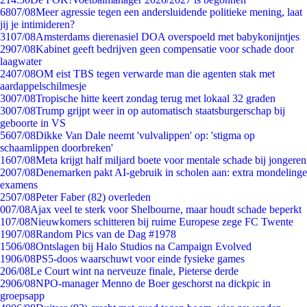
68
07/08
Meer agressie tegen een andersluidende politieke mening, laat
jij je intimideren?
31
07/08
Amsterdams dierenasiel DOA overspoeld met babykonijntjes
29
07/08
Kabinet geeft bedrijven geen compensatie voor schade door
laagwater
24
07/08
OM eist TBS tegen verwarde man die agenten stak met
aardappelschilmesje
30
07/08
Tropische hitte keert zondag terug met lokaal 32 graden
30
07/08
Trump grijpt weer in op automatisch staatsburgerschap bij
geboorte in VS
56
07/08
Dikke Van Dale neemt 'vulvalippen' op: 'stigma op
schaamlippen doorbreken'
16
07/08
Meta krijgt half miljard boete voor mentale schade bij jongeren
20
07/08
Denemarken pakt AI-gebruik in scholen aan: extra mondelinge
examens
25
07/08
Peter Faber (82) overleden
0
07/08
Ajax veel te sterk voor Shelbourne, maar houdt schade beperkt
1
07/08
Nieuwkomers schitteren bij ruime Europese zege FC Twente
19
07/08
Random Pics van de Dag #1978
15
06/08
Ontslagen bij Halo Studios na Campaign Evolved
19
06/08
PS5-doos waarschuwt voor einde fysieke games
2
06/08
Le Court wint na nerveuze finale, Pieterse derde
29
06/08
NPO-manager Menno de Boer geschorst na dickpic in
groepsapp