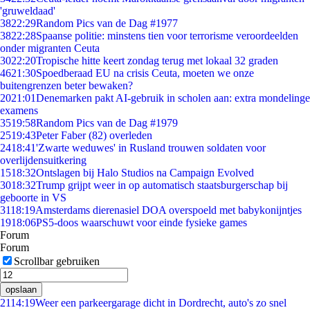
'gruweldaad'
38
22:29
Random Pics van de Dag #1977
38
22:28
Spaanse politie: minstens tien voor terrorisme veroordeelden
onder migranten Ceuta
30
22:20
Tropische hitte keert zondag terug met lokaal 32 graden
46
21:30
Spoedberaad EU na crisis Ceuta, moeten we onze
buitengrenzen beter bewaken?
20
21:01
Denemarken pakt AI-gebruik in scholen aan: extra mondelinge
examens
35
19:58
Random Pics van de Dag #1979
25
19:43
Peter Faber (82) overleden
24
18:41
'Zwarte weduwes' in Rusland trouwen soldaten voor
overlijdensuitkering
15
18:32
Ontslagen bij Halo Studios na Campaign Evolved
30
18:32
Trump grijpt weer in op automatisch staatsburgerschap bij
geboorte in VS
31
18:19
Amsterdams dierenasiel DOA overspoeld met babykonijntjes
19
18:06
PS5-doos waarschuwt voor einde fysieke games
Forum
Forum
Scrollbar gebruiken
opslaan
21
14:19
Weer een parkeergarage dicht in Dordrecht, auto's zo snel