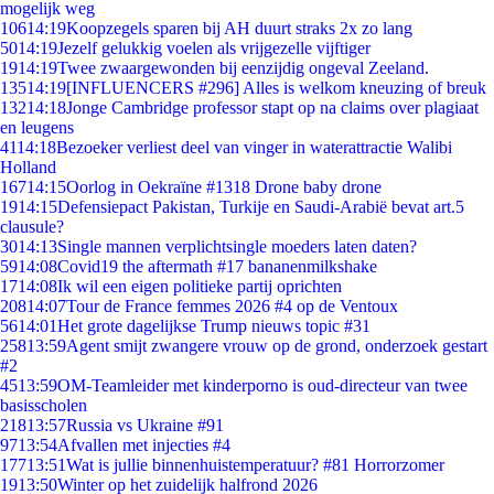
mogelijk weg
106
14:19
Koopzegels sparen bij AH duurt straks 2x zo lang
50
14:19
Jezelf gelukkig voelen als vrijgezelle vijftiger
19
14:19
Twee zwaargewonden bij eenzijdig ongeval Zeeland.
135
14:19
[INFLUENCERS #296] Alles is welkom kneuzing of breuk
132
14:18
Jonge Cambridge professor stapt op na claims over plagiaat
en leugens
41
14:18
Bezoeker verliest deel van vinger in waterattractie Walibi
Holland
167
14:15
Oorlog in Oekraïne #1318 Drone baby drone
19
14:15
Defensiepact Pakistan, Turkije en Saudi-Arabië bevat art.5
clausule?
30
14:13
Single mannen verplichtsingle moeders laten daten?
59
14:08
Covid19 the aftermath #17 bananenmilkshake
17
14:08
Ik wil een eigen politieke partij oprichten
208
14:07
Tour de France femmes 2026 #4 op de Ventoux
56
14:01
Het grote dagelijkse Trump nieuws topic #31
258
13:59
Agent smijt zwangere vrouw op de grond, onderzoek gestart
#2
45
13:59
OM-Teamleider met kinderporno is oud-directeur van twee
basisscholen
218
13:57
Russia vs Ukraine #91
97
13:54
Afvallen met injecties #4
177
13:51
Wat is jullie binnenhuistemperatuur? #81 Horrorzomer
19
13:50
Winter op het zuidelijk halfrond 2026