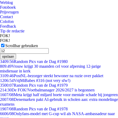
Weblog
Fotoboek
Prijsvragen
Contact
Colofon
Feedback
Tip de redactie
FOK!
FOK!
Scrollbar gebruiken
opslaan
34
09:56
Random Pics van de Dag #1980
8
09:49
Vrouw krijgt 30 maanden cel voor afpersing 12-jarige
misdienaar in kerk
31
09:46
PostNL-bezorger steekt bewoner na ruzie over pakket
12
06:54
VrijMiBabes #316 (not very sfw!)
35
00:07
Random Pics van de Dag #1979
2
14:30
De FOK!Voetbalmanager 2026/2027 is begonnen
16
07/08
Meta krijgt half miljard boete voor mentale schade bij jongeren
20
07/08
Denemarken pakt AI-gebruik in scholen aan: extra mondelinge
examens
19
07/08
Random Pics van de Dag #1978
66
06/08
Onlyfans-model met G-cup wil als NASA-ambassadeur naar