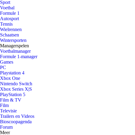
Sport
Voetbal
Formule 1
Autosport
Tennis
Wielrennen
Schaatsen
Wintersporten
Managerspelen
Voetbalmanager
Formule 1-manager
Games
PC
Playstation 4
Xbox One
Nintendo Switch
Xbox Series X|S
PlayStation 5
Film & TV
Film
Televisie
Trailers en Videos
Bioscoopagenda
Forum
Meer