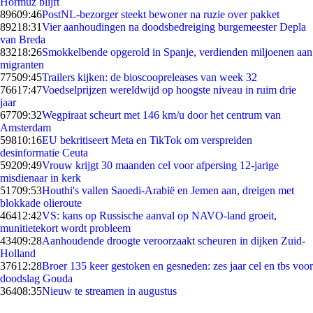
Hormuz blijft
896
09:46
PostNL-bezorger steekt bewoner na ruzie over pakket
892
18:31
Vier aanhoudingen na doodsbedreiging burgemeester Depla
van Breda
832
18:26
Smokkelbende opgerold in Spanje, verdienden miljoenen aan
migranten
775
09:45
Trailers kijken: de bioscoopreleases van week 32
766
17:47
Voedselprijzen wereldwijd op hoogste niveau in ruim drie
jaar
677
09:32
Wegpiraat scheurt met 146 km/u door het centrum van
Amsterdam
598
10:16
EU bekritiseert Meta en TikTok om verspreiden
desinformatie Ceuta
592
09:49
Vrouw krijgt 30 maanden cel voor afpersing 12-jarige
misdienaar in kerk
517
09:53
Houthi's vallen Saoedi-Arabië en Jemen aan, dreigen met
blokkade olieroute
464
12:42
VS: kans op Russische aanval op NAVO-land groeit,
munitietekort wordt probleem
434
09:28
Aanhoudende droogte veroorzaakt scheuren in dijken Zuid-
Holland
376
12:28
Broer 135 keer gestoken en gesneden: zes jaar cel en tbs voor
doodslag Gouda
364
08:35
Nieuw te streamen in augustus