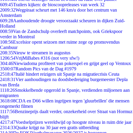
6
09:45
Trailers kijken: de bioscoopreleases van week 32
20
09:32
Wegpiraat scheurt met 146 km/u door het centrum van
Amsterdam
6
09:28
Aanhoudende droogte veroorzaakt scheuren in dijken Zuid-
Holland
0
08:59
Van de Zandschulp overleeft matchpoints, ook Griekspoor
verder in Montreal
1
08:56
Excelsior opent seizoen met ruime zege op promovendus
Cambuur
2
08:35
Nieuw te streamen in augustus
12
06:54
VrijMiBabes #316 (not very sfw!)
3
04:46
Niewiadoma profiteert van pokerspel en grijpt geel op Ventoux
35
00:07
Random Pics van de Dag #1979
25
18:47
Italië hindert reizigers uit Spanje na migratiecrisis Ceuta
24
18:31
Vier aanhoudingen na doodsbedreiging burgemeester Depla
van Breda
11
18:26
Smokkelbende opgerold in Spanje, verdienden miljoenen aan
migranten
36
18:08
CDA en D66 willen ingrijpen tegen 'gluurbrillen' die mensen
ongemerkt filmen
11
17:56
Benzineprijs daalt verder, onzekerheid over Straat van Hormuz
blijft
42
17:47
Voedselprijzen wereldwijd op hoogste niveau in ruim drie jaar
23
14:33
Quake krijgt na 30 jaar een gratis uitbreiding
2
14:30
De FOK!Voetbalmanager 2026/2027 is begonnen