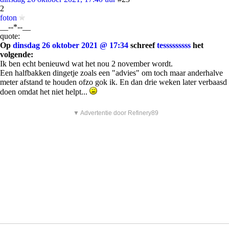
2
foton
__--*--__
quote:
Op
dinsdag 26 oktober 2021 @ 17:34
schreef
tesssssssss
het
volgende:
Ik ben echt benieuwd wat het nou 2 november wordt.
Een halfbakken dingetje zoals een "advies" om toch maar anderhalve
meter afstand te houden ofzo gok ik. En dan drie weken later verbaasd
doen omdat het niet helpt...
▼ Advertentie door Refinery89