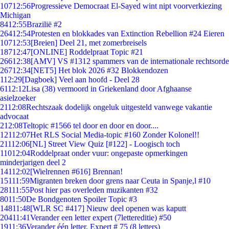
107
12:56
Progressieve Democraat El-Sayed wint nipt voorverkiezing
Michigan
84
12:55
Brazilië #2
264
12:54
Protesten en blokkades van Extinction Rebellion #24 Eieren
107
12:53
[Breien] Deel 21, met zomerbreisels
187
12:47
[ONLINE] Roddelpraat Topic #21
266
12:38
[AMV] VS #1312 spammers van de internationale rechtsorde
267
12:34
[NET5] Het blok 2026 #32 Blokkendozen
1
12:29
[Dagboek] Veel aan hoofd - Deel 28
61
12:12
Lisa (38) vermoord in Griekenland door Afghaanse
asielzoeker
21
12:08
Rechtszaak dodelijk ongeluk uitgesteld vanwege vakantie
advocaat
2
12:08
Teltopic #1566 tel door en door en door....
121
12:07
Het RLS Social Media-topic #160 Zonder Kolonel!!
211
12:06
[NL] Street View Quiz [#122] - Loogisch toch
110
12:04
Roddelpraat onder vuur: ongepaste opmerkingen
minderjarigen deel 2
141
12:02
[Wielrennen #616] Brennan!
151
11:59
Migranten breken door grens naar Ceuta in Spanje,l #10
281
11:55
Post hier pas overleden muzikanten #32
80
11:50
De Bondgenoten Spoiler Topic #3
148
11:48
[WLR SC #417] Nieuw deel openen was kaputt
204
11:41
Verander een letter expert (7lettereditie) #50
19
11:36
Verander één letter. Expert # 75 (8 letters)