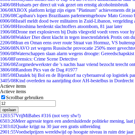
24
06/08
Huisarts per direct uit vak gezet om ernstig alcoholmisbruik
3
06/08
XBOX platform krijgt zijn eigen "Platinum" achievements dit ja
12
06/08
Capibara's lopen Braziliaans parlementsgebouw Mato Grosso 
69
06/08
Israël meldt dood twee militairen in Zuid-Libanon, vergeldin
15
06/08
Hiroshima herdenkt slachtoffers atoombom, 81 jaar later
19
06/08
Drone met explosieven bij Duits vliegveld voedt vrees voor hy
34
06/08
Wakker Dier dient klacht in tegen insectenfabriek Protix om 
22
06/08
Iran en Oman eens over route Straat van Hormuz, VS buitensp
26
06/08
NAVO zet wegens Russische provocatie 250% meer gevechtsvl
59
06/08
Waterschappen slaan alarm wegens droogte: Gereedschapskist
1
06/08
Forensics: Crime Scene Detective
23
06/08
Zorgmedewerkster die 's nachts haar vriend bezocht terecht on
38
06/08
Random Pics van de Dag #1977
18
05/08
Datalek bij Bol en de Bijenkorf na cyberaanval op logistiek pa
34
05/08
Kind overleden na aanrijding door AH-bestelbus in Dordrecht
Actieve items
Actieve items
Scrollbar gebruiken
opslaan
12
03:57
VrijMiBabes #316 (not very sfw!)
65
03:26
Meer agressie tegen een andersluidende politieke mening, laat j
23
03:02
Quake krijgt na 30 jaar een gratis uitbreiding
29
01:55
Voedselprijzen wereldwijd op hoogste niveau in ruim drie jaar