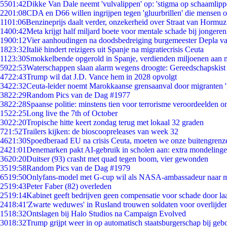
55
01:42
Dikke Van Dale neemt 'vulvalippen' op: 'stigma op schaamlip
22
01:08
CDA en D66 willen ingrijpen tegen 'gluurbrillen' die mensen 
11
01:06
Benzineprijs daalt verder, onzekerheid over Straat van Hormuz 
14
00:42
Meta krijgt half miljard boete voor mentale schade bij jongeren
19
00:12
Vier aanhoudingen na doodsbedreiging burgemeester Depla v
18
23:32
Italië hindert reizigers uit Spanje na migratiecrisis Ceuta
11
23:30
Smokkelbende opgerold in Spanje, verdienden miljoenen aan 
59
22:53
Waterschappen slaan alarm wegens droogte: Gereedschapskist
47
22:43
Trump wil dat J.D. Vance hem in 2028 opvolgt
34
22:32
Ceuta-leider noemt Marokkaanse grensaanval door migranten 
38
22:29
Random Pics van de Dag #1977
38
22:28
Spaanse politie: minstens tien voor terrorisme veroordeelden 
15
22:25
Long live the 7th of October
30
22:20
Tropische hitte keert zondag terug met lokaal 32 graden
7
21:52
Trailers kijken: de bioscoopreleases van week 32
46
21:30
Spoedberaad EU na crisis Ceuta, moeten we onze buitengrenz
24
21:01
Denemarken pakt AI-gebruik in scholen aan: extra mondeling
36
20:20
Duitser (93) crasht met quad tegen boom, vier gewonden
35
19:58
Random Pics van de Dag #1979
65
19:50
Onlyfans-model met G-cup wil als NASA-ambassadeur naar 
25
19:43
Peter Faber (82) overleden
25
19:14
Kabinet geeft bedrijven geen compensatie voor schade door la
24
18:41
'Zwarte weduwes' in Rusland trouwen soldaten voor overlijden
15
18:32
Ontslagen bij Halo Studios na Campaign Evolved
30
18:32
Trump grijpt weer in op automatisch staatsburgerschap bij geb