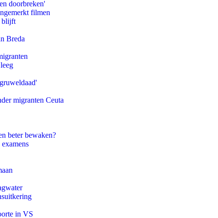
pen doorbreken'
ongemerkt filmen
blijft
an Breda
migranten
 leeg
'gruweldaad'
onder migranten Ceuta
en beter bewaken?
e examens
maan
agwater
suitkering
oorte in VS