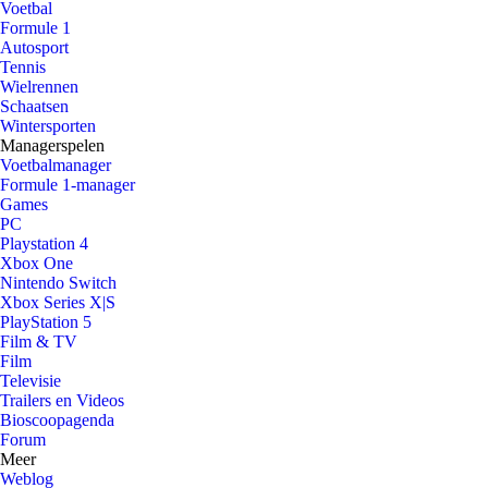
Voetbal
Formule 1
Autosport
Tennis
Wielrennen
Schaatsen
Wintersporten
Managerspelen
Voetbalmanager
Formule 1-manager
Games
PC
Playstation 4
Xbox One
Nintendo Switch
Xbox Series X|S
PlayStation 5
Film & TV
Film
Televisie
Trailers en Videos
Bioscoopagenda
Forum
Meer
Weblog