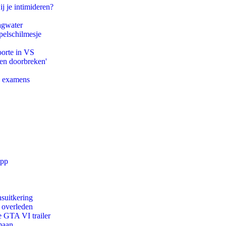
ij je intimideren?
agwater
pelschilmesje
oorte in VS
pen doorbreken'
e examens
app
suitkering
d overleden
e GTA VI trailer
maan