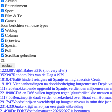
Actueel
Entertainment
Sport
Film & Tv
Games
Toon berichten van deze types
Weblog
Column
(P)review
Special
Poll
Scrollbar gebruiken
opslaan
12
23:08
VrijMiBabes #316 (not very sfw!)
35
23:07
Random Pics van de Dag #1979
18
18:47
Italië hindert reizigers uit Spanje na migratiecrisis Ceuta
19
18:31
Vier aanhoudingen na doodsbedreiging burgemeester Depla v
11
18:26
Smokkelbende opgerold in Spanje, verdienden miljoenen aan 
22
18:08
CDA en D66 willen ingrijpen tegen 'gluurbrillen' die mensen 
11
17:56
Benzineprijs daalt verder, onzekerheid over Straat van Hormuz b
29
17:47
Voedselprijzen wereldwijd op hoogste niveau in ruim drie jaar
23
14:33
Quake krijgt na 30 jaar een gratis uitbreiding
2
14:30
De FOK!Voetbalmanager 2026/2027 is begonnen