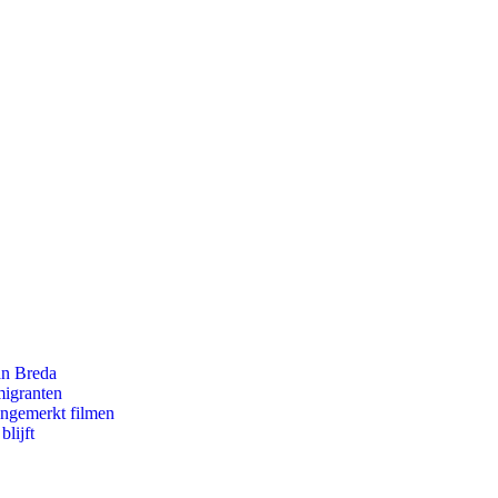
an Breda
migranten
ongemerkt filmen
lijft