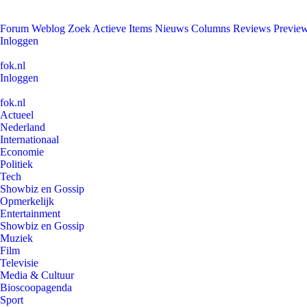
Forum
Weblog
Zoek
Actieve Items
Nieuws
Columns
Reviews
Previe
Inloggen
fok.nl
Inloggen
fok.nl
Actueel
Nederland
Internationaal
Economie
Politiek
Tech
Showbiz en Gossip
Opmerkelijk
Entertainment
Showbiz en Gossip
Muziek
Film
Televisie
Media & Cultuur
Bioscoopagenda
Sport