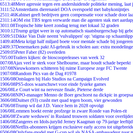
65
13:48
Meer agressie tegen een andersluidende politieke mening, laat j
31
11:52
Amsterdams dierenasiel DOA overspoeld met babykonijntjes
25
11:46
Kabinet geeft bedrijven geen compensatie voor schade door la
23
11:14
OM eist TBS tegen verwarde man die agenten stak met aardap
30
11:08
Tropische hitte keert zondag terug met lokaal 32 graden
30
10:12
Trump grijpt weer in op automatisch staatsburgerschap bij geb
55
09:51
Dikke Van Dale neemt 'vulvalippen' op: 'stigma op schaamlip
14
09:40
Meta krijgt half miljard boete voor mentale schade bij jongeren
24
09:37
Denemarken pakt AI-gebruik in scholen aan: extra mondeling
25
09:05
Peter Faber (82) overleden
7
05:00
Trailers kijken: de bioscoopreleases van week 32
0
07/08
Ajax veel te sterk voor Shelbourne, maar houdt schade beperkt
1
07/08
Nieuwkomers schitteren bij ruime Europese zege FC Twente
19
07/08
Random Pics van de Dag #1978
15
06/08
Ontslagen bij Halo Studios na Campaign Evolved
19
06/08
PS5-doos waarschuwt voor einde fysieke games
2
06/08
Le Court wint na nerveuze finale, Pieterse derde
29
06/08
NPO-manager Menno de Boer geschorst na dickpic in groeps
36
06/08
Duitser (93) crasht met quad tegen boom, vier gewonden
47
06/08
Trump wil dat J.D. Vance hem in 2028 opvolgt
1
06/08
Lemmen boekt eerste profzege in zware Ronde van Polen-rit
24
06/08
'Zwarte weduwes' in Rusland trouwen soldaten voor overlijden
14
06/08
Zangeres en Idols-jurylid Jerney Kaagman op 79-jarige leeftij
10
06/08
Netflix-abonnees krijgen exclusieve early access tot uitgebreid
65
06/08
Onlyfans-model met G-cup wil als NASA-ambassadeur naar 