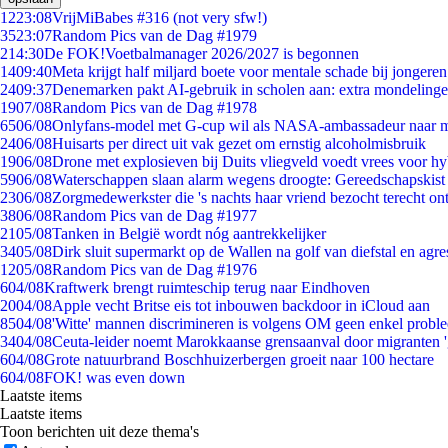
12
23:08
VrijMiBabes #316 (not very sfw!)
35
23:07
Random Pics van de Dag #1979
2
14:30
De FOK!Voetbalmanager 2026/2027 is begonnen
14
09:40
Meta krijgt half miljard boete voor mentale schade bij jongeren
24
09:37
Denemarken pakt AI-gebruik in scholen aan: extra mondeling
19
07/08
Random Pics van de Dag #1978
65
06/08
Onlyfans-model met G-cup wil als NASA-ambassadeur naar 
24
06/08
Huisarts per direct uit vak gezet om ernstig alcoholmisbruik
19
06/08
Drone met explosieven bij Duits vliegveld voedt vrees voor hy
59
06/08
Waterschappen slaan alarm wegens droogte: Gereedschapskist
23
06/08
Zorgmedewerkster die 's nachts haar vriend bezocht terecht on
38
06/08
Random Pics van de Dag #1977
21
05/08
Tanken in België wordt nóg aantrekkelijker
34
05/08
Dirk sluit supermarkt op de Wallen na golf van diefstal en agre
12
05/08
Random Pics van de Dag #1976
6
04/08
Kraftwerk brengt ruimteschip terug naar Eindhoven
20
04/08
Apple vecht Britse eis tot inbouwen backdoor in iCloud aan
85
04/08
'Witte' mannen discrimineren is volgens OM geen enkel probl
34
04/08
Ceuta-leider noemt Marokkaanse grensaanval door migranten 
6
04/08
Grote natuurbrand Boschhuizerbergen groeit naar 100 hectare
6
04/08
FOK! was even down
Laatste items
Laatste items
Toon berichten uit deze thema's