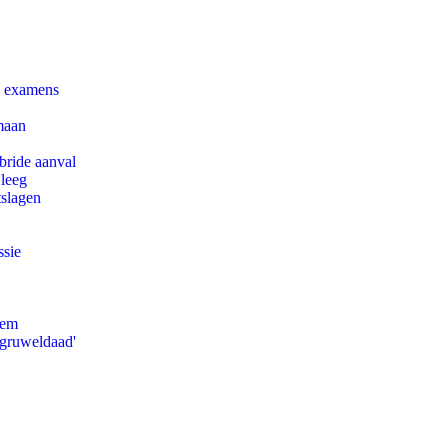
e examens
maan
bride aanval
 leeg
tslagen
ssie
eem
'gruweldaad'