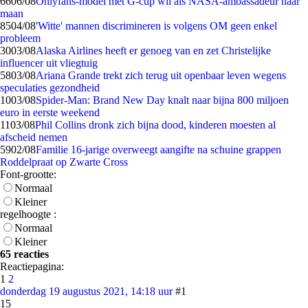
66
06/08
Onlyfans-model met G-cup wil als NASA-ambassadeur naar
maan
85
04/08
'Witte' mannen discrimineren is volgens OM geen enkel
probleem
30
03/08
Alaska Airlines heeft er genoeg van en zet Christelijke
influencer uit vliegtuig
58
03/08
Ariana Grande trekt zich terug uit openbaar leven wegens
speculaties gezondheid
10
03/08
Spider-Man: Brand New Day knalt naar bijna 800 miljoen
euro in eerste weekend
11
03/08
Phil Collins dronk zich bijna dood, kinderen moesten al
afscheid nemen
59
02/08
Familie 16-jarige overweegt aangifte na schuine grappen
Roddelpraat op Zwarte Cross
Font-grootte:
Normaal
Kleiner
regelhoogte :
Normaal
Kleiner
65 reacties
Reactiepagina:
1
2
donderdag 19 augustus 2021, 14:18 uur
#1
15