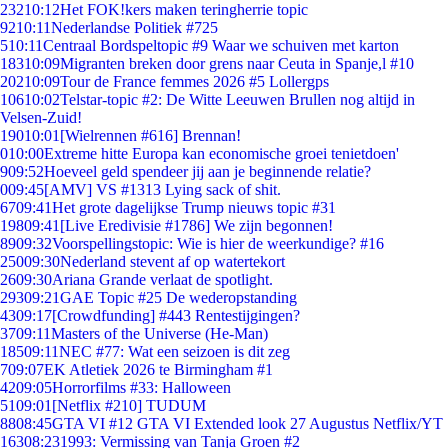
232
10:12
Het FOK!kers maken teringherrie topic
92
10:11
Nederlandse Politiek #725
5
10:11
Centraal Bordspeltopic #9 Waar we schuiven met karton
183
10:09
Migranten breken door grens naar Ceuta in Spanje,l #10
202
10:09
Tour de France femmes 2026 #5 Lollergps
106
10:02
Telstar-topic #2: De Witte Leeuwen Brullen nog altijd in
Velsen-Zuid!
190
10:01
[Wielrennen #616] Brennan!
0
10:00
Extreme hitte Europa kan economische groei tenietdoen'
9
09:52
Hoeveel geld spendeer jij aan je beginnende relatie?
0
09:45
[AMV] VS #1313 Lying sack of shit.
67
09:41
Het grote dagelijkse Trump nieuws topic #31
198
09:41
[Live Eredivisie #1786] We zijn begonnen!
89
09:32
Voorspellingstopic: Wie is hier de weerkundige? #16
250
09:30
Nederland stevent af op watertekort
26
09:30
Ariana Grande verlaat de spotlight.
293
09:21
GAE Topic #25 De wederopstanding
43
09:17
[Crowdfunding] #443 Rentestijgingen?
37
09:11
Masters of the Universe (He-Man)
185
09:11
NEC #77: Wat een seizoen is dit zeg
7
09:07
EK Atletiek 2026 te Birmingham #1
42
09:05
Horrorfilms #33: Halloween
51
09:01
[Netflix #210] TUDUM
88
08:45
GTA VI #12 GTA VI Extended look 27 Augustus Netflix/YT
163
08:23
1993: Vermissing van Tanja Groen #2