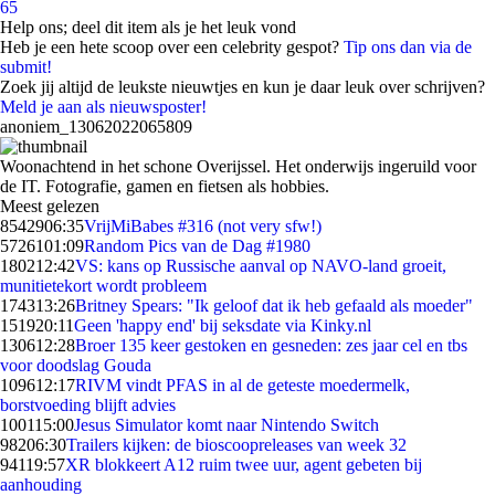
65
Help ons; deel dit item als je het leuk vond
Heb je een hete scoop over een celebrity gespot?
Tip ons dan via de
submit!
Zoek jij altijd de leukste nieuwtjes en kun je daar leuk over schrijven?
Meld je aan als nieuwsposter!
anoniem_13062022065809
Woonachtend in het schone Overijssel. Het onderwijs ingeruild voor
de IT. Fotografie, gamen en fietsen als hobbies.
Meest gelezen
85429
06:35
VrijMiBabes #316 (not very sfw!)
57261
01:09
Random Pics van de Dag #1980
1802
12:42
VS: kans op Russische aanval op NAVO-land groeit,
munitietekort wordt probleem
1743
13:26
Britney Spears: "Ik geloof dat ik heb gefaald als moeder"
1519
20:11
Geen 'happy end' bij seksdate via Kinky.nl
1306
12:28
Broer 135 keer gestoken en gesneden: zes jaar cel en tbs
voor doodslag Gouda
1096
12:17
RIVM vindt PFAS in al de geteste moedermelk,
borstvoeding blijft advies
1001
15:00
Jesus Simulator komt naar Nintendo Switch
982
06:30
Trailers kijken: de bioscoopreleases van week 32
941
19:57
XR blokkeert A12 ruim twee uur, agent gebeten bij
aanhouding