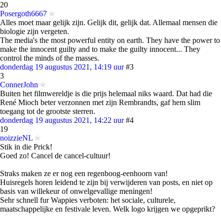
20
Posergoth6667
Alles moet maar gelijk zijn. Gelijk dit, gelijk dat. Allemaal mensen die
biologie zijn vergeten.
The media's the most powerful entity on earth. They have the power to
make the innocent guilty and to make the guilty innocent... They
control the minds of the masses.
donderdag 19 augustus 2021, 14:19 uur
#3
3
ConnerJohn
Buiten het filmwereldje is die prijs helemaal niks waard. Dat had die
René Mioch beter verzonnen met zijn Rembrandts, gaf hem slim
toegang tot de grootste sterren.
donderdag 19 augustus 2021, 14:22 uur
#4
19
noizzieNL
Stik in die Prick!
Goed zo! Cancel de cancel-cultuur!
Straks maken ze er nog een regenboog-eenhoorn van!
Huisregels horen leidend te zijn bij verwijderen van posts, en niet op
basis van willekeur of onwelgevallige meningen!
Sehr schnell fur Wappies verboten: het sociale, culturele,
maatschappelijke en festivale leven. Welk logo krijgen we opgeprikt?