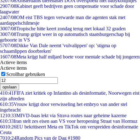
32
07/08
Amsterdams dierenasiel DOA overspoeld met babykonijntjes
29
07/08
Kabinet geeft bedrijven geen compensatie voor schade door
laagwater
24
07/08
OM eist TBS tegen verwarde man die agenten stak met
aardappelschilmesje
30
07/08
Tropische hitte keert zondag terug met lokaal 32 graden
30
07/08
Trump grijpt weer in op automatisch staatsburgerschap bij
geboorte in VS
57
07/08
Dikke Van Dale neemt 'vulvalippen' op: 'stigma op
schaamlippen doorbreken'
16
07/08
Meta krijgt half miljard boete voor mentale schade bij jongeren
Actieve items
Actieve items
Scrollbar gebruiken
opslaan
4
10:41
FIFA ziet kritiek op Infantino als desinformatie, Noorwegen eist
zijn aftreden
6
10:35
Vrouw krijgt door verwisseling het embryo van ander stel
ingebracht
12
10:33
MIVD-baas lekt via Strava routes naar geheime kazerne
6
10:33
Iran stelt zes eisen aan VS voor heropening Straat van Hormuz
60
10:26
EU bekritiseert Meta en TikTok om verspreiden desinformatie
Ceuta
70
10:24
Random Pics van de Dag #1980