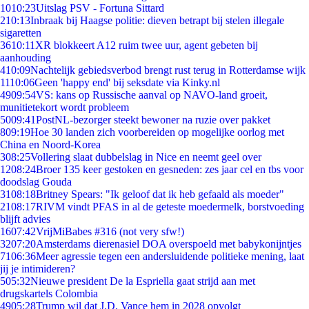
10
10:23
Uitslag PSV - Fortuna Sittard
2
10:13
Inbraak bij Haagse politie: dieven betrapt bij stelen illegale
sigaretten
36
10:11
XR blokkeert A12 ruim twee uur, agent gebeten bij
aanhouding
4
10:09
Nachtelijk gebiedsverbod brengt rust terug in Rotterdamse wijk
11
10:06
Geen 'happy end' bij seksdate via Kinky.nl
49
09:54
VS: kans op Russische aanval op NAVO-land groeit,
munitietekort wordt probleem
50
09:41
PostNL-bezorger steekt bewoner na ruzie over pakket
8
09:19
Hoe 30 landen zich voorbereiden op mogelijke oorlog met
China en Noord-Korea
3
08:25
Vollering slaat dubbelslag in Nice en neemt geel over
12
08:24
Broer 135 keer gestoken en gesneden: zes jaar cel en tbs voor
doodslag Gouda
31
08:18
Britney Spears: "Ik geloof dat ik heb gefaald als moeder"
21
08:17
RIVM vindt PFAS in al de geteste moedermelk, borstvoeding
blijft advies
16
07:42
VrijMiBabes #316 (not very sfw!)
32
07:20
Amsterdams dierenasiel DOA overspoeld met babykonijntjes
71
06:36
Meer agressie tegen een andersluidende politieke mening, laat
jij je intimideren?
5
05:32
Nieuwe president De la Espriella gaat strijd aan met
drugskartels Colombia
49
05:28
Trump wil dat J.D. Vance hem in 2028 opvolgt