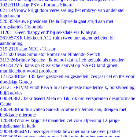
10
22:11
Uitslag PSV - Fortuna Sittard
6
21:14
Vrouw krijgt door verwisseling het embryo van ander stel
ingebracht
5
20:35
Nieuwe president De la Espriella gaat strijd aan met
drugskartels Colombia
11
20:11
Geen 'happy end' bij seksdate via Kinky.nl
36
19:57
XR blokkeert A12 ruim twee uur, agent gebeten bij
aanhouding
3
19:21
Uitslag NEC - Telstar
22
15:00
Jesus Simulator komt naar Nintendo Switch
31
13:26
Britney Spears: "Ik geloof dat ik heb gefaald als moeder"
49
12:42
VS: kans op Russische aanval op NAVO-land groeit,
munitietekort wordt probleem
12
12:28
Broer 135 keer gestoken en gesneden: zes jaar cel en tbs voor
doodslag Gouda
21
12:17
RIVM vindt PFAS in al de geteste moedermelk, borstvoeding
blijft advies
60
08/08
EU bekritiseert Meta en TikTok om verspreiden desinformatie
Ceuta
43
08/08
Houthi's vallen Saoedi-Arabië en Jemen aan, dreigen met
blokkade olieroute
12
08/08
Vrouw krijgt 30 maanden cel voor afpersing 12-jarige
misdienaar in kerk
50
08/08
PostNL-bezorger steekt bewoner na ruzie over pakket
26
08/08
Wegpiraat scheurt met 146 km/u door het centrum van