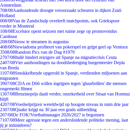
Amsterdam
7
08/08
Aanhoudende droogte veroorzaakt scheuren in dijken Zuid-
Holland
0
08/08
Van de Zandschulp overleeft matchpoints, ook Griekspoor
verder in Montreal
1
08/08
Excelsior opent seizoen met ruime zege op promovendus
Cambuur
2
08/08
Nieuw te streamen in augustus
4
08/08
Niewiadoma profiteert van pokerspel en grijpt geel op Ventoux
35
08/08
Random Pics van de Dag #1979
27
07/08
Italië hindert reizigers uit Spanje na migratiecrisis Ceuta
24
07/08
Vier aanhoudingen na doodsbedreiging burgemeester Depla
van Breda
11
07/08
Smokkelbende opgerold in Spanje, verdienden miljoenen aan
migranten
39
07/08
CDA en D66 willen ingrijpen tegen 'gluurbrillen' die mensen
ongemerkt filmen
13
07/08
Benzineprijs daalt verder, onzekerheid over Straat van Hormuz
blijft
42
07/08
Voedselprijzen wereldwijd op hoogste niveau in ruim drie jaar
23
07/08
Quake krijgt na 30 jaar een gratis uitbreiding
2
07/08
De FOK!Voetbalmanager 2026/2027 is begonnen
71
07/08
Meer agressie tegen een andersluidende politieke mening, laat
jij je intimideren?