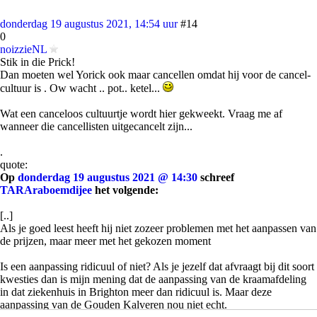
donderdag 19 augustus 2021, 14:54 uur
#14
0
noizzieNL
Stik in die Prick!
Dan moeten wel Yorick ook maar cancellen omdat hij voor de cancel-
cultuur is . Ow wacht .. pot.. ketel...
Wat een canceloos cultuurtje wordt hier gekweekt. Vraag me af
wanneer die cancellisten uitgecancelt zijn...
.
quote:
Op
donderdag 19 augustus 2021 @ 14:30
schreef
TARAraboemdijee
het volgende:
[..]
Als je goed leest heeft hij niet zozeer problemen met het aanpassen van
de prijzen, maar meer met het gekozen moment
Is een aanpassing ridicuul of niet? Als je jezelf dat afvraagt bij dit soort
kwesties dan is mijn mening dat de aanpassing van de kraamafdeling
in dat ziekenhuis in Brighton meer dan ridicuul is. Maar deze
aanpassing van de Gouden Kalveren nou niet echt.