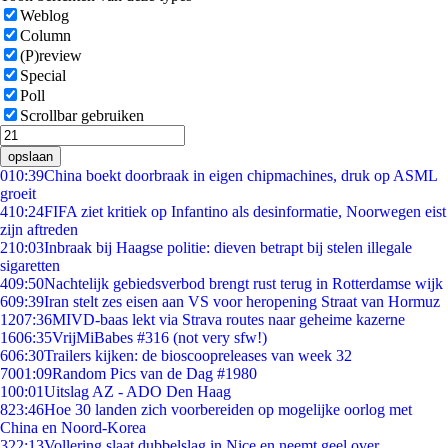
Weblog
Column
(P)review
Special
Poll
Scrollbar gebruiken
opslaan
0
10:39
China boekt doorbraak in eigen chipmachines, druk op ASML
groeit
4
10:24
FIFA ziet kritiek op Infantino als desinformatie, Noorwegen eist
zijn aftreden
2
10:03
Inbraak bij Haagse politie: dieven betrapt bij stelen illegale
sigaretten
4
09:50
Nachtelijk gebiedsverbod brengt rust terug in Rotterdamse wijk
6
09:39
Iran stelt zes eisen aan VS voor heropening Straat van Hormuz
12
07:36
MIVD-baas lekt via Strava routes naar geheime kazerne
16
06:35
VrijMiBabes #316 (not very sfw!)
6
06:30
Trailers kijken: de bioscoopreleases van week 32
70
01:09
Random Pics van de Dag #1980
1
00:01
Uitslag AZ - ADO Den Haag
8
23:46
Hoe 30 landen zich voorbereiden op mogelijke oorlog met
China en Noord-Korea
3
22:13
Vollering slaat dubbelslag in Nice en neemt geel over