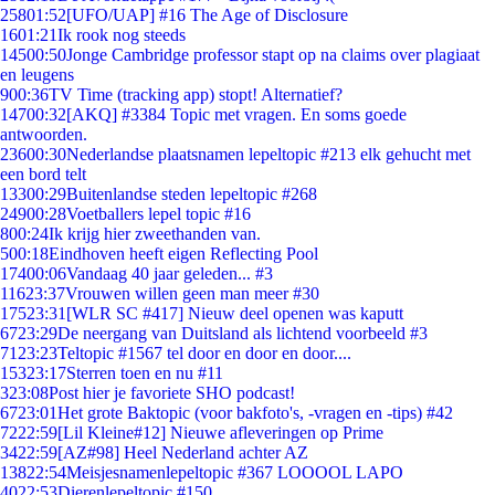
258
01:52
[UFO/UAP] #16 The Age of Disclosure
16
01:21
Ik rook nog steeds
145
00:50
Jonge Cambridge professor stapt op na claims over plagiaat
en leugens
9
00:36
TV Time (tracking app) stopt! Alternatief?
147
00:32
[AKQ] #3384 Topic met vragen. En soms goede
antwoorden.
236
00:30
Nederlandse plaatsnamen lepeltopic #213 elk gehucht met
een bord telt
133
00:29
Buitenlandse steden lepeltopic #268
249
00:28
Voetballers lepel topic #16
8
00:24
Ik krijg hier zweethanden van.
5
00:18
Eindhoven heeft eigen Reflecting Pool
174
00:06
Vandaag 40 jaar geleden... #3
116
23:37
Vrouwen willen geen man meer #30
175
23:31
[WLR SC #417] Nieuw deel openen was kaputt
67
23:29
De neergang van Duitsland als lichtend voorbeeld #3
71
23:23
Teltopic #1567 tel door en door en door....
153
23:17
Sterren toen en nu #11
3
23:08
Post hier je favoriete SHO podcast!
67
23:01
Het grote Baktopic (voor bakfoto's, -vragen en -tips) #42
72
22:59
[Lil Kleine#12] Nieuwe afleveringen op Prime
34
22:59
[AZ#98] Heel Nederland achter AZ
138
22:54
Meisjesnamenlepeltopic #367 LOOOOL LAPO
40
22:53
Dierenlepeltopic #150