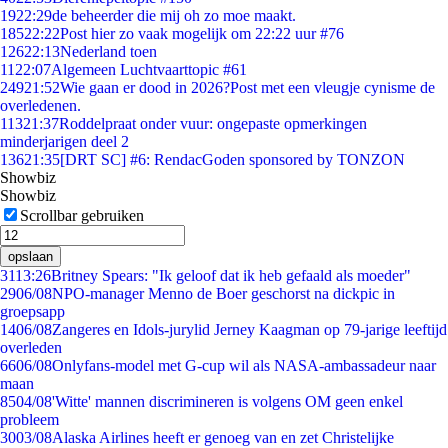
19
22:29
de beheerder die mij oh zo moe maakt.
185
22:22
Post hier zo vaak mogelijk om 22:22 uur #76
126
22:13
Nederland toen
11
22:07
Algemeen Luchtvaarttopic #61
249
21:52
Wie gaan er dood in 2026?Post met een vleugje cynisme de
overledenen.
113
21:37
Roddelpraat onder vuur: ongepaste opmerkingen
minderjarigen deel 2
136
21:35
[DRT SC] #6: RendacGoden sponsored by TONZON
Showbiz
Showbiz
Scrollbar gebruiken
opslaan
31
13:26
Britney Spears: "Ik geloof dat ik heb gefaald als moeder"
29
06/08
NPO-manager Menno de Boer geschorst na dickpic in
groepsapp
14
06/08
Zangeres en Idols-jurylid Jerney Kaagman op 79-jarige leeftijd
overleden
66
06/08
Onlyfans-model met G-cup wil als NASA-ambassadeur naar
maan
85
04/08
'Witte' mannen discrimineren is volgens OM geen enkel
probleem
30
03/08
Alaska Airlines heeft er genoeg van en zet Christelijke