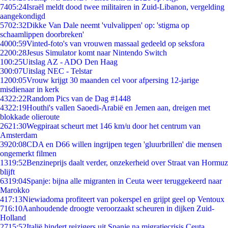
74
05:24
Israël meldt dood twee militairen in Zuid-Libanon, vergelding
aangekondigd
57
02:32
Dikke Van Dale neemt 'vulvalippen' op: 'stigma op
schaamlippen doorbreken'
40
00:59
Vinted-foto's van vrouwen massaal gedeeld op seksfora
22
00:28
Jesus Simulator komt naar Nintendo Switch
1
00:25
Uitslag AZ - ADO Den Haag
3
00:07
Uitslag NEC - Telstar
12
00:05
Vrouw krijgt 30 maanden cel voor afpersing 12-jarige
misdienaar in kerk
43
22:22
Random Pics van de Dag #1448
43
22:19
Houthi's vallen Saoedi-Arabië en Jemen aan, dreigen met
blokkade olieroute
26
21:30
Wegpiraat scheurt met 146 km/u door het centrum van
Amsterdam
39
20:08
CDA en D66 willen ingrijpen tegen 'gluurbrillen' die mensen
ongemerkt filmen
13
19:52
Benzineprijs daalt verder, onzekerheid over Straat van Hormuz
blijft
63
19:04
Spanje: bijna alle migranten in Ceuta weer teruggekeerd naar
Marokko
4
17:13
Niewiadoma profiteert van pokerspel en grijpt geel op Ventoux
7
16:10
Aanhoudende droogte veroorzaakt scheuren in dijken Zuid-
Holland
27
15:52
Italië hindert reizigers uit Spanje na migratiecrisis Ceuta