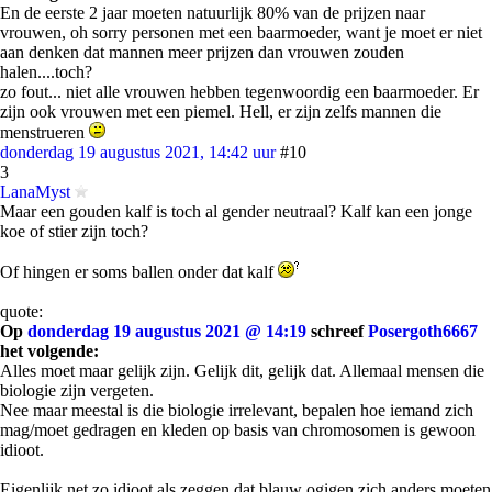
En de eerste 2 jaar moeten natuurlijk 80% van de prijzen naar
vrouwen, oh sorry personen met een baarmoeder, want je moet er niet
aan denken dat mannen meer prijzen dan vrouwen zouden
halen....toch?
zo fout... niet alle vrouwen hebben tegenwoordig een baarmoeder. Er
zijn ook vrouwen met een piemel. Hell, er zijn zelfs mannen die
menstrueren
donderdag 19 augustus 2021, 14:42 uur
#10
3
LanaMyst
Maar een gouden kalf is toch al gender neutraal? Kalf kan een jonge
koe of stier zijn toch?
Of hingen er soms ballen onder dat kalf
quote:
Op
donderdag 19 augustus 2021 @ 14:19
schreef
Posergoth6667
het volgende:
Alles moet maar gelijk zijn. Gelijk dit, gelijk dat. Allemaal mensen die
biologie zijn vergeten.
Nee maar meestal is die biologie irrelevant, bepalen hoe iemand zich
mag/moet gedragen en kleden op basis van chromosomen is gewoon
idioot.
Eigenlijk net zo idioot als zeggen dat blauw ogigen zich anders moeten