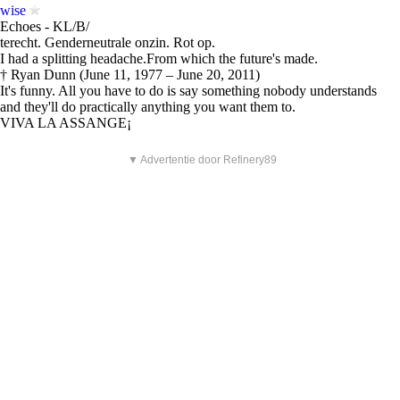
wise
Echoes - KL/B/
terecht. Genderneutrale onzin. Rot op.
I had a splitting headache.From which the future's made.
† Ryan Dunn (June 11, 1977 – June 20, 2011)
It's funny. All you have to do is say something nobody understands
and they'll do practically anything you want them to.
VIVA LA ASSANGE¡
▼ Advertentie door Refinery89