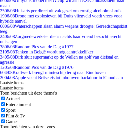
66
06/08
Onlyfans-model met G-cup wil als NASA-ambassadeur naar
maan
25
06/08
Huisarts per direct uit vak gezet om ernstig alcoholmisbruik
19
06/08
Drone met explosieven bij Duits vliegveld voedt vrees voor
hybride aanval
60
06/08
Waterschappen slaan alarm wegens droogte: Gereedschapskist
leeg
24
06/08
Zorgmedewerkster die 's nachts haar vriend bezocht terecht
ontslagen
38
06/08
Random Pics van de Dag #1977
21
05/08
Tanken in België wordt nóg aantrekkelijker
34
05/08
Dirk sluit supermarkt op de Wallen na golf van diefstal en
agressie
12
05/08
Random Pics van de Dag #1976
6
04/08
Kraftwerk brengt ruimteschip terug naar Eindhoven
20
04/08
Apple vecht Britse eis tot inbouwen backdoor in iCloud aan
Laatste items
Laatste items
Toon berichten uit deze thema's
Actueel
Entertainment
Sport
Film & Tv
Games
Toon berichten van deze types