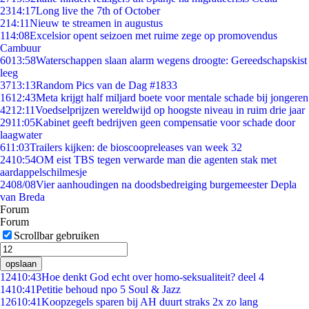
23
14:17
Long live the 7th of October
2
14:11
Nieuw te streamen in augustus
1
14:08
Excelsior opent seizoen met ruime zege op promovendus
Cambuur
60
13:58
Waterschappen slaan alarm wegens droogte: Gereedschapskist
leeg
37
13:13
Random Pics van de Dag #1833
16
12:43
Meta krijgt half miljard boete voor mentale schade bij jongeren
42
12:11
Voedselprijzen wereldwijd op hoogste niveau in ruim drie jaar
29
11:05
Kabinet geeft bedrijven geen compensatie voor schade door
laagwater
6
11:03
Trailers kijken: de bioscoopreleases van week 32
24
10:54
OM eist TBS tegen verwarde man die agenten stak met
aardappelschilmesje
24
08/08
Vier aanhoudingen na doodsbedreiging burgemeester Depla
van Breda
Forum
Forum
Scrollbar gebruiken
opslaan
124
10:43
Hoe denkt God echt over homo-seksualiteit? deel 4
14
10:41
Petitie behoud npo 5 Soul & Jazz
126
10:41
Koopzegels sparen bij AH duurt straks 2x zo lang