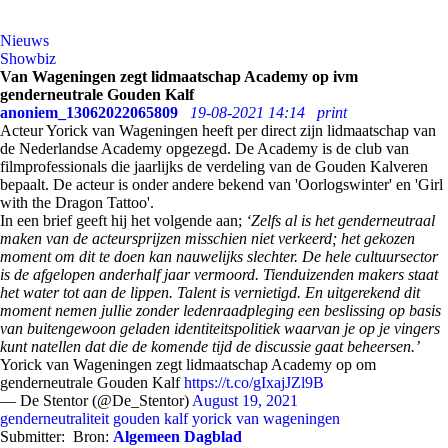
Nieuws
Showbiz
Van Wageningen zegt lidmaatschap Academy op ivm
genderneutrale Gouden Kalf
anoniem_13062022065809
19-08-2021 14:14
print
Acteur Yorick van Wageningen heeft per direct zijn lidmaatschap van
de Nederlandse Academy opgezegd. De Academy is de club van
filmprofessionals die jaarlijks de verdeling van de Gouden Kalveren
bepaalt. De acteur is onder andere bekend van 'Oorlogswinter'
en '
Girl
with the Dragon Tattoo'.
In een brief geeft hij het volgende aan;
‘Zelfs al is het genderneutraal
maken van de acteursprijzen misschien niet verkeerd; het gekozen
moment om dit te doen kan nauwelijks slechter. De hele cultuursector
is de afgelopen anderhalf jaar vermoord. Tienduizenden makers staat
het water tot aan de lippen. Talent is vernietigd. En uitgerekend dit
moment nemen jullie zonder ledenraadpleging een beslissing op basis
van buitengewoon geladen identiteitspolitiek waarvan je op je vingers
kunt natellen dat die de komende tijd de discussie gaat beheersen.’
Yorick van Wageningen zegt lidmaatschap Academy op om
genderneutrale Gouden Kalf
https://t.co/gIxajJZl9B
— De Stentor (@De_Stentor)
August 19, 2021
genderneutraliteit
gouden kalf
yorick van wageningen
Submitter:
Bron:
Algemeen Dagblad