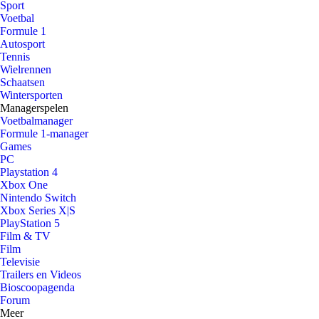
Sport
Voetbal
Formule 1
Autosport
Tennis
Wielrennen
Schaatsen
Wintersporten
Managerspelen
Voetbalmanager
Formule 1-manager
Games
PC
Playstation 4
Xbox One
Nintendo Switch
Xbox Series X|S
PlayStation 5
Film & TV
Film
Televisie
Trailers en Videos
Bioscoopagenda
Forum
Meer