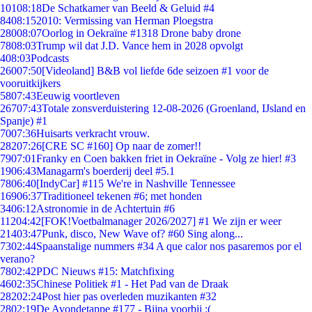
101
08:18
De Schatkamer van Beeld & Geluid #4
84
08:15
2010: Vermissing van Herman Ploegstra
280
08:07
Oorlog in Oekraïne #1318 Drone baby drone
78
08:03
Trump wil dat J.D. Vance hem in 2028 opvolgt
4
08:03
Podcasts
260
07:50
[Videoland] B&B vol liefde 6de seizoen #1 voor de
vooruitkijkers
58
07:43
Eeuwig voortleven
267
07:43
Totale zonsverduistering 12-08-2026 (Groenland, IJsland en
Spanje) #1
70
07:36
Huisarts verkracht vrouw.
282
07:26
[CRE SC #160] Op naar de zomer!!
79
07:01
Franky en Coen bakken friet in Oekraïne - Volg ze hier! #3
19
06:43
Managarm's boerderij deel #5.1
78
06:40
[IndyCar] #115 We're in Nashville Tennessee
169
06:37
Traditioneel tekenen #6; met honden
34
06:12
Astronomie in de Achtertuin #6
112
04:42
[FOK!Voetbalmanager 2026/2027] #1 We zijn er weer
214
03:47
Punk, disco, New Wave of? #60 Sing along...
73
02:44
Spaanstalige nummers #34 A que calor nos pasaremos por el
verano?
78
02:42
PDC Nieuws #15: Matchfixing
46
02:35
Chinese Politiek #1 - Het Pad van de Draak
282
02:24
Post hier pas overleden muzikanten #32
28
02:19
De Avondetappe #177 - Bijna voorbij :(