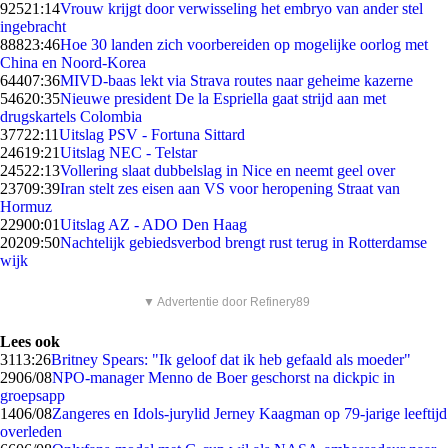
925
21:14
Vrouw krijgt door verwisseling het embryo van ander stel
ingebracht
888
23:46
Hoe 30 landen zich voorbereiden op mogelijke oorlog met
China en Noord-Korea
644
07:36
MIVD-baas lekt via Strava routes naar geheime kazerne
546
20:35
Nieuwe president De la Espriella gaat strijd aan met
drugskartels Colombia
377
22:11
Uitslag PSV - Fortuna Sittard
246
19:21
Uitslag NEC - Telstar
245
22:13
Vollering slaat dubbelslag in Nice en neemt geel over
237
09:39
Iran stelt zes eisen aan VS voor heropening Straat van
Hormuz
229
00:01
Uitslag AZ - ADO Den Haag
202
09:50
Nachtelijk gebiedsverbod brengt rust terug in Rotterdamse
wijk
▼ Advertentie door Refinery89
Lees ook
31
13:26
Britney Spears: "Ik geloof dat ik heb gefaald als moeder"
29
06/08
NPO-manager Menno de Boer geschorst na dickpic in
groepsapp
14
06/08
Zangeres en Idols-jurylid Jerney Kaagman op 79-jarige leeftijd
overleden