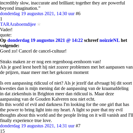
incredibly slow, inaccurate and brilliant; together they are powerful
beyond imagination.”
donderdag 19 augustus 2021, 14:30 uur
#6
1
TARAraboemdijee
Vader!
quote:
Op
donderdag 19 augustus 2021 @ 14:22
schreef
noizzieNL
het
volgende:
Goed zo! Cancel de cancel-cultuur!
Straks maken ze er nog een regenboog-eenhoorn van!
Als je goed leest heeft hij niet zozeer problemen met het aanpassen van
de prijzen, maar meer met het gekozen moment
Is een aanpassing ridicuul of niet? Als je jezelf dat afvraagt bij dit soort
kwesties dan is mijn mening dat de aanpassing van de kraamafdeling
in dat ziekenhuis in Brighton meer dan ridicuul is. Maar deze
aanpassing van de Gouden Kalveren nou niet echt.
In this world of evil and darkness I'm looking for the one girl that has
the power to bring light into my heart. A light so pure that my evil
thoughts about this world and the people living on it will vanish and I'll
finally experience true love.
donderdag 19 augustus 2021, 14:31 uur
#7
15