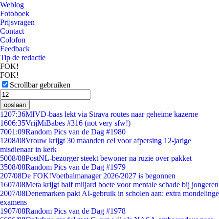
Weblog
Fotoboek
Prijsvragen
Contact
Colofon
Feedback
Tip de redactie
FOK!
FOK!
Scrollbar gebruiken
opslaan
12
07:36
MIVD-baas lekt via Strava routes naar geheime kazerne
16
06:35
VrijMiBabes #316 (not very sfw!)
70
01:09
Random Pics van de Dag #1980
12
08/08
Vrouw krijgt 30 maanden cel voor afpersing 12-jarige
misdienaar in kerk
50
08/08
PostNL-bezorger steekt bewoner na ruzie over pakket
35
08/08
Random Pics van de Dag #1979
2
07/08
De FOK!Voetbalmanager 2026/2027 is begonnen
16
07/08
Meta krijgt half miljard boete voor mentale schade bij jongeren
20
07/08
Denemarken pakt AI-gebruik in scholen aan: extra mondelinge
examens
19
07/08
Random Pics van de Dag #1978