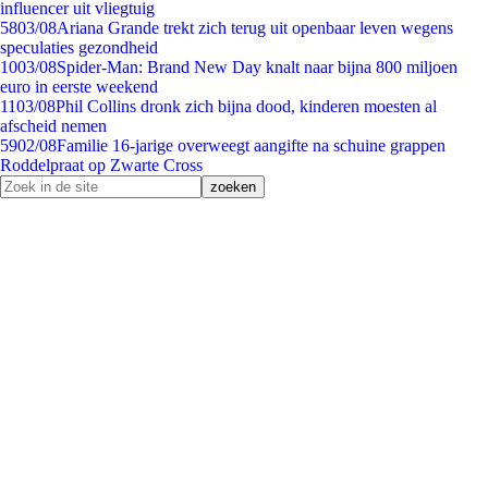
influencer uit vliegtuig
58
03/08
Ariana Grande trekt zich terug uit openbaar leven wegens
speculaties gezondheid
10
03/08
Spider-Man: Brand New Day knalt naar bijna 800 miljoen
euro in eerste weekend
11
03/08
Phil Collins dronk zich bijna dood, kinderen moesten al
afscheid nemen
59
02/08
Familie 16-jarige overweegt aangifte na schuine grappen
Roddelpraat op Zwarte Cross