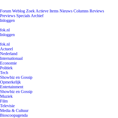
Forum
Weblog
Zoek
Actieve Items
Nieuws
Columns
Reviews
Previews
Specials
Archief
Inloggen
fok.nl
Inloggen
fok.nl
Actueel
Nederland
Internationaal
Economie
Politiek
Tech
Showbiz en Gossip
Opmerkelijk
Entertainment
Showbiz en Gossip
Muziek
Film
Televisie
Media & Cultuur
Bioscoopagenda