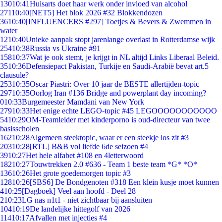
130
10:41
Huisarts doet haar werk onder invloed van alcohol
271
10:40
[NET5] Het blok 2026 #32 Blokkendozen
36
10:40
[INFLUENCERS #297] Toetjes & Bevers & Zwemmen in
water
12
10:40
Unieke aanpak stopt jarenlange overlast in Rotterdamse wijk
254
10:38
Russia vs Ukraine #91
158
10:37
Wat je ook stemt, je krijgt in NL altijd Links Liberaal Beleid.
35
10:36
Defensiepact Pakistan, Turkije en Saudi-Arabië bevat art.5
clausule?
253
10:35
Oscar Piastri: Over 10 jaar de BESTE allertijden-topic
297
10:35
Oorlog Iran #136 Bridge and powerplant day incoming?
0
10:33
Burgemeester Mamdani van New York
279
10:33
Het enige echte LEGO-topic #45 LEGOOOOOOOOOOO
54
10:29
OM-Teamleider met kinderporno is oud-directeur van twee
basisscholen
162
10:28
Algemeen steektopic, waar er een steekje los zit #3
203
10:28
[RTL] B&B vol liefde 6de seizoen #4
39
10:27
Het hele alfabet #108 en 4letterwoord
182
10:27
Touwtrekken 2.0 #636 - Team 1 beste team *G* *O*
136
10:26
Het grote goedemorgen topic #3
128
10:26
[SBS6] De Bondgenoten #318 Een klein kusje moet kunnen
4
10:25
[Dagboek] Veel aan hoofd - Deel 28
2
10:23
LG nas n1t1 - niet zichtbaar bij aansluiten
104
10:19
De landelijke hittegolf van 2026
114
10:17
Afvallen met injecties #4