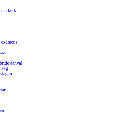
r in kerk
e examens
maan
bride aanval
 leeg
tslagen
ssie
eem