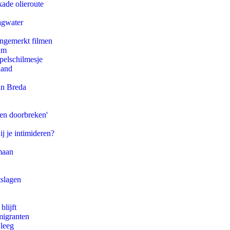
kade olieroute
agwater
ongemerkt filmen
am
pelschilmesje
land
an Breda
pen doorbreken'
ij je intimideren?
maan
tslagen
blijft
migranten
 leeg