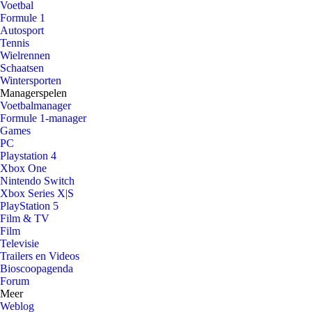
Voetbal
Formule 1
Autosport
Tennis
Wielrennen
Schaatsen
Wintersporten
Managerspelen
Voetbalmanager
Formule 1-manager
Games
PC
Playstation 4
Xbox One
Nintendo Switch
Xbox Series X|S
PlayStation 5
Film & TV
Film
Televisie
Trailers en Videos
Bioscoopagenda
Forum
Meer
Weblog