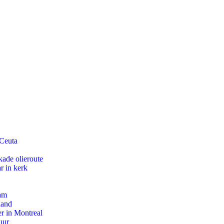
 Ceuta
kade olieroute
r in kerk
dam
land
r in Montreal
uur