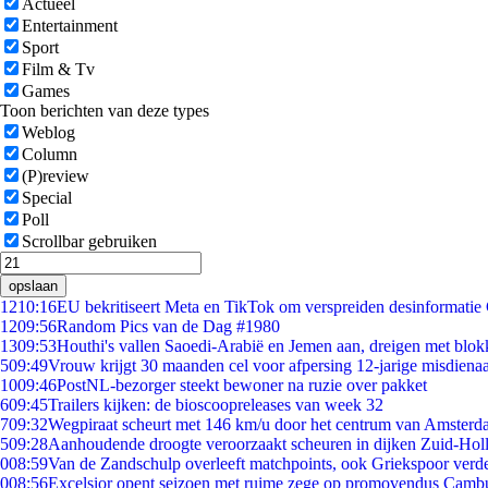
Actueel
Entertainment
Sport
Film & Tv
Games
Toon berichten van deze types
Weblog
Column
(P)review
Special
Poll
Scrollbar gebruiken
opslaan
12
10:16
EU bekritiseert Meta en TikTok om verspreiden desinformatie
12
09:56
Random Pics van de Dag #1980
13
09:53
Houthi's vallen Saoedi-Arabië en Jemen aan, dreigen met blok
5
09:49
Vrouw krijgt 30 maanden cel voor afpersing 12-jarige misdienaa
10
09:46
PostNL-bezorger steekt bewoner na ruzie over pakket
6
09:45
Trailers kijken: de bioscoopreleases van week 32
7
09:32
Wegpiraat scheurt met 146 km/u door het centrum van Amster
5
09:28
Aanhoudende droogte veroorzaakt scheuren in dijken Zuid-Hol
0
08:59
Van de Zandschulp overleeft matchpoints, ook Griekspoor verde
0
08:56
Excelsior opent seizoen met ruime zege op promovendus Camb