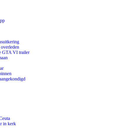
app
suitkering
d overleden
e GTA VI trailer
maan
ar
binnen
g aangekondigd
 Ceuta
r in kerk