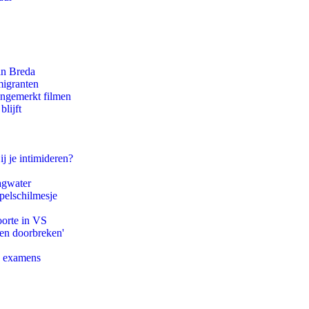
an Breda
migranten
ongemerkt filmen
lijft
ij je intimideren?
agwater
pelschilmesje
oorte in VS
pen doorbreken'
e examens