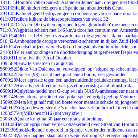
13
11:15
Houthi's vallen Saoedi-Arabië en Jemen aan, dreigen met blok
25
11:09
Italië hindert reizigers uit Spanje na migratiecrisis Ceuta
29
11:05
Kabinet geeft bedrijven geen compensatie voor schade door la
6
11:03
Trailers kijken: de bioscoopreleases van week 32
36
11:02
CDA en D66 willen ingrijpen tegen 'gluurbrillen' die mensen 
7
11:01
Wegpiraat scheurt met 146 km/u door het centrum van Amsterd
24
10:54
OM eist TBS tegen verwarde man die agenten stak met aardap
5
10:42
Aanhoudende droogte veroorzaakt scheuren in dijken Zuid-Hol
40
10:24
Voedselprijzen wereldwijd op hoogste niveau in ruim drie jaar
24
10:18
Vier aanhoudingen na doodsbedreiging burgemeester Depla v
18
10:11
Long live the 7th of October
1
09:58
Nieuw te streamen in augustus
56
09:52
Dikke Van Dale neemt 'vulvalippen' op: 'stigma op schaamlip
40
09:42
Duitser (93) crasht met quad tegen boom, vier gewonden
67
09:28
Meer agressie tegen een andersluidende politieke mening, laat j
25
09:22
Huisarts per direct uit vak gezet om ernstig alcoholmisbruik
66
09:19
Onlyfans-model met G-cup wil als NASA-ambassadeur naar 
3
09:14
Niewiadoma profiteert van pokerspel en grijpt geel op Ventoux
15
09:02
Meta krijgt half miljard boete voor mentale schade bij jongeren
24
09:02
Zorgmedewerkster die 's nachts haar vriend bezocht terecht on
12
03:57
VrijMiBabes #316 (not very sfw!)
23
03:02
Quake krijgt na 30 jaar een gratis uitbreiding
11
01:06
Benzineprijs daalt verder, onzekerheid over Straat van Hormuz 
11
23:30
Smokkelbende opgerold in Spanje, verdienden miljoenen aan 
59
22:53
Waterschappen slaan alarm wegens droogte: Gereedschapskist