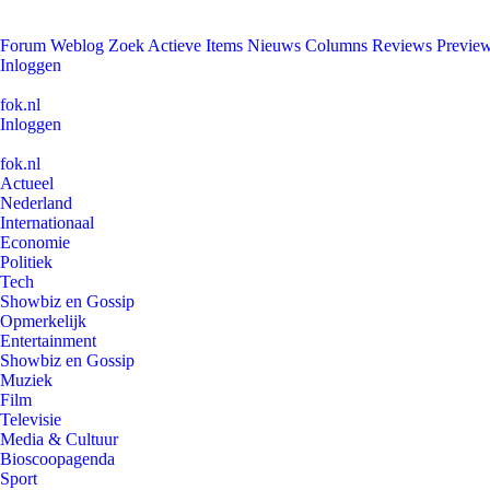
Forum
Weblog
Zoek
Actieve Items
Nieuws
Columns
Reviews
Previe
Inloggen
fok.nl
Inloggen
fok.nl
Actueel
Nederland
Internationaal
Economie
Politiek
Tech
Showbiz en Gossip
Opmerkelijk
Entertainment
Showbiz en Gossip
Muziek
Film
Televisie
Media & Cultuur
Bioscoopagenda
Sport