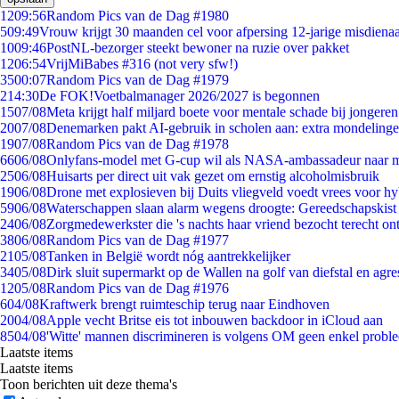
12
09:56
Random Pics van de Dag #1980
5
09:49
Vrouw krijgt 30 maanden cel voor afpersing 12-jarige misdienaa
10
09:46
PostNL-bezorger steekt bewoner na ruzie over pakket
12
06:54
VrijMiBabes #316 (not very sfw!)
35
00:07
Random Pics van de Dag #1979
2
14:30
De FOK!Voetbalmanager 2026/2027 is begonnen
15
07/08
Meta krijgt half miljard boete voor mentale schade bij jongeren
20
07/08
Denemarken pakt AI-gebruik in scholen aan: extra mondeling
19
07/08
Random Pics van de Dag #1978
66
06/08
Onlyfans-model met G-cup wil als NASA-ambassadeur naar 
25
06/08
Huisarts per direct uit vak gezet om ernstig alcoholmisbruik
19
06/08
Drone met explosieven bij Duits vliegveld voedt vrees voor hy
59
06/08
Waterschappen slaan alarm wegens droogte: Gereedschapskist
24
06/08
Zorgmedewerkster die 's nachts haar vriend bezocht terecht on
38
06/08
Random Pics van de Dag #1977
21
05/08
Tanken in België wordt nóg aantrekkelijker
34
05/08
Dirk sluit supermarkt op de Wallen na golf van diefstal en agre
12
05/08
Random Pics van de Dag #1976
6
04/08
Kraftwerk brengt ruimteschip terug naar Eindhoven
20
04/08
Apple vecht Britse eis tot inbouwen backdoor in iCloud aan
85
04/08
'Witte' mannen discrimineren is volgens OM geen enkel probl
Laatste items
Laatste items
Toon berichten uit deze thema's