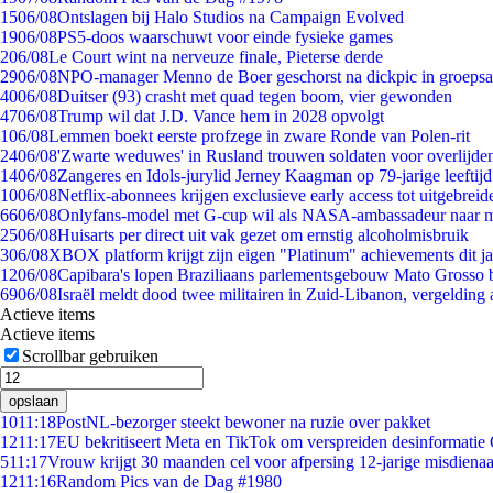
15
06/08
Ontslagen bij Halo Studios na Campaign Evolved
19
06/08
PS5-doos waarschuwt voor einde fysieke games
2
06/08
Le Court wint na nerveuze finale, Pieterse derde
29
06/08
NPO-manager Menno de Boer geschorst na dickpic in groeps
40
06/08
Duitser (93) crasht met quad tegen boom, vier gewonden
47
06/08
Trump wil dat J.D. Vance hem in 2028 opvolgt
1
06/08
Lemmen boekt eerste profzege in zware Ronde van Polen-rit
24
06/08
'Zwarte weduwes' in Rusland trouwen soldaten voor overlijden
14
06/08
Zangeres en Idols-jurylid Jerney Kaagman op 79-jarige leeftij
10
06/08
Netflix-abonnees krijgen exclusieve early access tot uitgebreid
66
06/08
Onlyfans-model met G-cup wil als NASA-ambassadeur naar 
25
06/08
Huisarts per direct uit vak gezet om ernstig alcoholmisbruik
3
06/08
XBOX platform krijgt zijn eigen "Platinum" achievements dit ja
12
06/08
Capibara's lopen Braziliaans parlementsgebouw Mato Grosso 
69
06/08
Israël meldt dood twee militairen in Zuid-Libanon, vergeldin
Actieve items
Actieve items
Scrollbar gebruiken
opslaan
10
11:18
PostNL-bezorger steekt bewoner na ruzie over pakket
12
11:17
EU bekritiseert Meta en TikTok om verspreiden desinformatie
5
11:17
Vrouw krijgt 30 maanden cel voor afpersing 12-jarige misdienaa
12
11:16
Random Pics van de Dag #1980