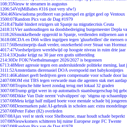
1
08:35
Nieuw te streamen in augustus
12
06:54
VrijMiBabes #316 (not very sfw!)
3
04:46
Niewiadoma profiteert van pokerspel en grijpt geel op Ventoux
35
00:07
Random Pics van de Dag #1979
25
18:47
Italië hindert reizigers uit Spanje na migratiecrisis Ceuta
24
18:31
Vier aanhoudingen na doodsbedreiging burgemeester Depla v
11
18:26
Smokkelbende opgerold in Spanje, verdienden miljoenen aan 
36
18:08
CDA en D66 willen ingrijpen tegen 'gluurbrillen' die mensen 
11
17:56
Benzineprijs daalt verder, onzekerheid over Straat van Hormuz b
40
17:47
Voedselprijzen wereldwijd op hoogste niveau in ruim drie jaar
23
14:33
Quake krijgt na 30 jaar een gratis uitbreiding
2
14:30
De FOK!Voetbalmanager 2026/2027 is begonnen
67
13:48
Meer agressie tegen een andersluidende politieke mening, laat j
31
11:52
Amsterdams dierenasiel DOA overspoeld met babykonijntjes
29
11:46
Kabinet geeft bedrijven geen compensatie voor schade door la
24
07/08
OM eist TBS tegen verwarde man die agenten stak met aardap
30
07/08
Tropische hitte keert zondag terug met lokaal 32 graden
30
07/08
Trump grijpt weer in op automatisch staatsburgerschap bij geb
56
07/08
Dikke Van Dale neemt 'vulvalippen' op: 'stigma op schaamlip
15
07/08
Meta krijgt half miljard boete voor mentale schade bij jongeren
20
07/08
Denemarken pakt AI-gebruik in scholen aan: extra mondeling
25
07/08
Peter Faber (82) overleden
0
07/08
Ajax veel te sterk voor Shelbourne, maar houdt schade beperkt
1
07/08
Nieuwkomers schitteren bij ruime Europese zege FC Twente
19
07/08
Random Pics van de Dag #1978