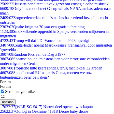
25
09:22
Huisarts per direct uit vak gezet om ernstig alcoholmisbruik
66
09:19
Onlyfans-model met G-cup wil als NASA-ambassadeur naar
maan
24
09:02
Zorgmedewerkster die 's nachts haar vriend bezocht terecht
ontslagen
23
03:02
Quake krijgt na 30 jaar een gratis uitbreiding
11
23:30
Smokkelbende opgerold in Spanje, verdienden miljoenen aan
migranten
47
22:43
Trump wil dat J.D. Vance hem in 2028 opvolgt
34
07/08
Ceuta-leider noemt Marokkaanse grensaanval door migranten
'gruweldaad'
38
07/08
Random Pics van de Dag #1977
38
07/08
Spaanse politie: minstens tien voor terrorisme veroordeelden
onder migranten Ceuta
30
07/08
Tropische hitte keert zondag terug met lokaal 32 graden
46
07/08
Spoedberaad EU na crisis Ceuta, moeten we onze
buitengrenzen beter bewaken?
Forum
Forum
Scrollbar gebruiken
opslaan
170
22:37
[WLR SC #417] Nieuw deel openen was kaputt
256
22:37
Oorlog in Oekraïne #1318 Drone baby drone