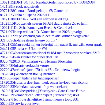
136
21:35
[DRT SC] #6: RendacGoden sponsored by TONZON
14
21:29
Ik rook nog steeds
297
21:28
Centraal Bordspeltopic #8 Game on!
81
21:23
Vuelta a España 2026 #1
184
21:18
NEC #77: Wat een seizoen is dit zeg
116
21:15
Koopzegels sparen bij AH duurt straks 2x zo lang
100
21:11
De Schatkamer van Beeld & Geluid #4
75
21:09
Trump wil dat J.D. Vance hem in 2028 opvolgt
63
21:07
Zou je vreemdgaan in een relatie kunnen vergeven?
3
21:06
Scholensysteem tegenwoordig?
103
21:05
Man zoekt mij en bedreigt mij, nadat ik met zijn zoon sprak
244
21:05
Russia vs Ukraine #91
47
21:00
Woordensamenstelspel #1184 met 2 woorden spreken SVP
281
20:54
Van kleuter tot puber deel 184
83
20:48
2010: Vermissing van Herman Ploegstra
59
20:48
Huisarts verkracht vrouw.
227
20:47
archito's jaren '70 huis #5 - Een nieuw begin
185
20:46
[Wielrennen #616] Brennan!
8
20:36
Poepen tijdens het tandenpoetsen
117
20:35
Huisarts doet haar werk onder invloed van alcohol
236
20:33
Nederland stevent af op watertekort
18
20:31
[Boekbespreking] Yesteryear - Caro Claire Burke
206
20:29
Verander een letter expert (7lettereditie) #50
63
20:27
Het grote dagelijkse Trump nieuws topic #31
56
20:25
Eeuwig voortleven