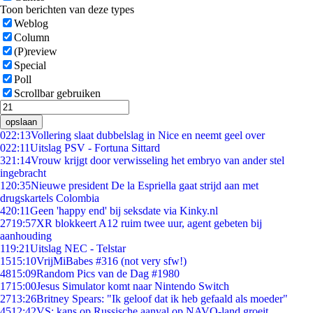
Toon berichten van deze types
Weblog
Column
(P)review
Special
Poll
Scrollbar gebruiken
opslaan
0
22:13
Vollering slaat dubbelslag in Nice en neemt geel over
0
22:11
Uitslag PSV - Fortuna Sittard
3
21:14
Vrouw krijgt door verwisseling het embryo van ander stel
ingebracht
1
20:35
Nieuwe president De la Espriella gaat strijd aan met
drugskartels Colombia
4
20:11
Geen 'happy end' bij seksdate via Kinky.nl
27
19:57
XR blokkeert A12 ruim twee uur, agent gebeten bij
aanhouding
1
19:21
Uitslag NEC - Telstar
15
15:10
VrijMiBabes #316 (not very sfw!)
48
15:09
Random Pics van de Dag #1980
17
15:00
Jesus Simulator komt naar Nintendo Switch
27
13:26
Britney Spears: "Ik geloof dat ik heb gefaald als moeder"
45
12:42
VS: kans op Russische aanval op NAVO-land groeit,