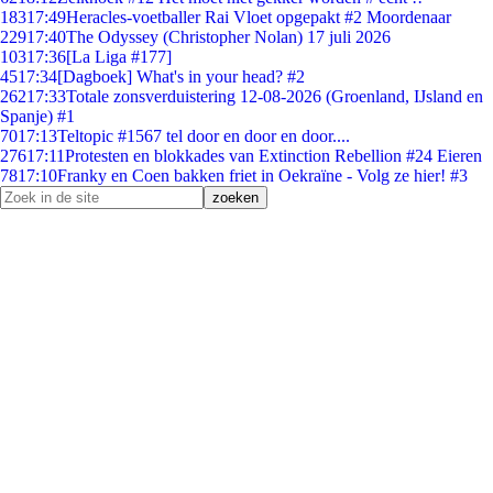
183
17:49
Heracles-voetballer Rai Vloet opgepakt #2 Moordenaar
229
17:40
The Odyssey (Christopher Nolan) 17 juli 2026
103
17:36
[La Liga #177]
45
17:34
[Dagboek] What's in your head? #2
262
17:33
Totale zonsverduistering 12-08-2026 (Groenland, IJsland en
Spanje) #1
70
17:13
Teltopic #1567 tel door en door en door....
276
17:11
Protesten en blokkades van Extinction Rebellion #24 Eieren
78
17:10
Franky en Coen bakken friet in Oekraïne - Volg ze hier! #3