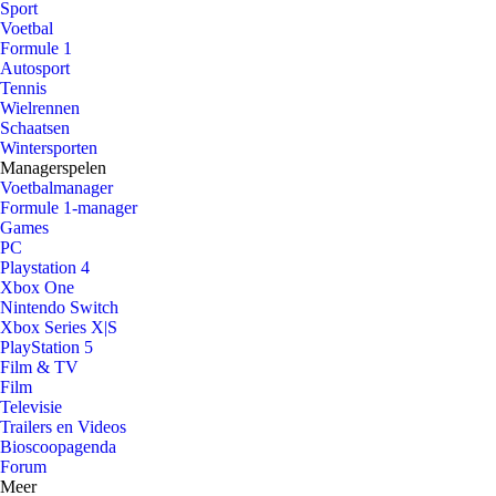
Sport
Voetbal
Formule 1
Autosport
Tennis
Wielrennen
Schaatsen
Wintersporten
Managerspelen
Voetbalmanager
Formule 1-manager
Games
PC
Playstation 4
Xbox One
Nintendo Switch
Xbox Series X|S
PlayStation 5
Film & TV
Film
Televisie
Trailers en Videos
Bioscoopagenda
Forum
Meer