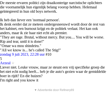
De meeste ervaren politici zijn draaikonterige narcistische oplichters
die voornamelijk hun eigenlijk belang voorop hebben. Helemaal
geïntegreerd in hun old boys netwerk.
Ik heb dan liever een 'normaal persoon'.
Ik denk eerder dat ze meteen ondergesneeuwd wordt door de rest van
het kabinet, een burnout krijgt en de politiek verlaat. Het kan ook
anders, maar ik zie haar niet echt als premier.
"They are rage. Brutal, without mercy. But you.... You will be worse.
Rip and tear, until it is done!"
"Omae wa mou shindeiru."
"All we know is... he's called The Stig!"
zondag 9 juli 2023, 22:28 uur
#10
5
Aezeal
Liever niet. Leuke vrouw, maar ze steunt een vrij specifieke groep die
het niet echt nodig heeft... heb je die auto's gezien waar de gemiddelde
boer in rijdt? En die huizen?
I'm right and you know it
▼ Advertentie door Refinery89