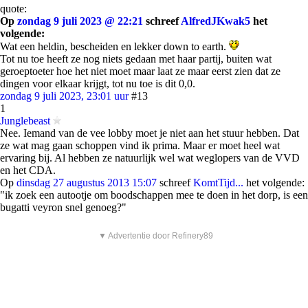
quote:
Op
zondag 9 juli 2023 @ 22:21
schreef
AlfredJKwak5
het
volgende:
Wat een heldin, bescheiden en lekker down to earth.
Tot nu toe heeft ze nog niets gedaan met haar partij, buiten wat
geroeptoeter hoe het niet moet maar laat ze maar eerst zien dat ze
dingen voor elkaar krijgt, tot nu toe is dit 0,0.
zondag 9 juli 2023, 23:01 uur
#13
1
Junglebeast
Nee. Iemand van de vee lobby moet je niet aan het stuur hebben. Dat
ze wat mag gaan schoppen vind ik prima. Maar er moet heel wat
ervaring bij. Al hebben ze natuurlijk wel wat weglopers van de VVD
en het CDA.
Op
dinsdag 27 augustus 2013 15:07
schreef
KomtTijd...
het volgende:
"ik zoek een autootje om boodschappen mee te doen in het dorp, is een
bugatti veyron snel genoeg?"
▼ Advertentie door Refinery89