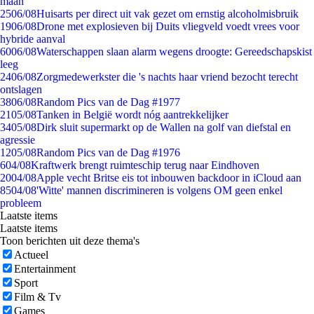
maan
25
06/08
Huisarts per direct uit vak gezet om ernstig alcoholmisbruik
19
06/08
Drone met explosieven bij Duits vliegveld voedt vrees voor
hybride aanval
60
06/08
Waterschappen slaan alarm wegens droogte: Gereedschapskist
leeg
24
06/08
Zorgmedewerkster die 's nachts haar vriend bezocht terecht
ontslagen
38
06/08
Random Pics van de Dag #1977
21
05/08
Tanken in België wordt nóg aantrekkelijker
34
05/08
Dirk sluit supermarkt op de Wallen na golf van diefstal en
agressie
12
05/08
Random Pics van de Dag #1976
6
04/08
Kraftwerk brengt ruimteschip terug naar Eindhoven
20
04/08
Apple vecht Britse eis tot inbouwen backdoor in iCloud aan
85
04/08
'Witte' mannen discrimineren is volgens OM geen enkel
probleem
Laatste items
Laatste items
Toon berichten uit deze thema's
Actueel
Entertainment
Sport
Film & Tv
Games