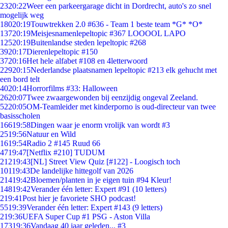
23
20:22
Weer een parkeergarage dicht in Dordrecht, auto's zo snel
mogelijk weg
180
20:19
Touwtrekken 2.0 #636 - Team 1 beste team *G* *O*
137
20:19
Meisjesnamenlepeltopic #367 LOOOOL LAPO
125
20:19
Buitenlandse steden lepeltopic #268
39
20:17
Dierenlepeltopic #150
37
20:16
Het hele alfabet #108 en 4letterwoord
229
20:15
Nederlandse plaatsnamen lepeltopic #213 elk gehucht met
een bord telt
40
20:14
Horrorfilms #33: Halloween
26
20:07
Twee zwaargewonden bij eenzijdig ongeval Zeeland.
52
20:05
OM-Teamleider met kinderporno is oud-directeur van twee
basisscholen
166
19:58
Dingen waar je enorm vrolijk van wordt #3
25
19:56
Natuur en Wild
16
19:54
Radio 2 #145 Ruud 66
47
19:47
[Netflix #210] TUDUM
212
19:43
[NL] Street View Quiz [#122] - Loogisch toch
101
19:43
De landelijke hittegolf van 2026
214
19:42
Bloemen/planten in je eigen tuin #94 Kleur!
148
19:42
Verander één letter: Expert #91 (10 letters)
2
19:41
Post hier je favoriete SHO podcast!
55
19:39
Verander één letter: Expert #143 (9 letters)
2
19:36
UEFA Super Cup #1 PSG - Aston Villa
173
19:36
Vandaag 40 jaar geleden... #3