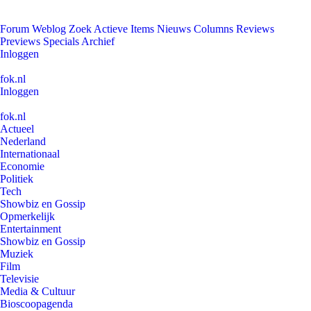
Forum
Weblog
Zoek
Actieve Items
Nieuws
Columns
Reviews
Previews
Specials
Archief
Inloggen
fok.nl
Inloggen
fok.nl
Actueel
Nederland
Internationaal
Economie
Politiek
Tech
Showbiz en Gossip
Opmerkelijk
Entertainment
Showbiz en Gossip
Muziek
Film
Televisie
Media & Cultuur
Bioscoopagenda