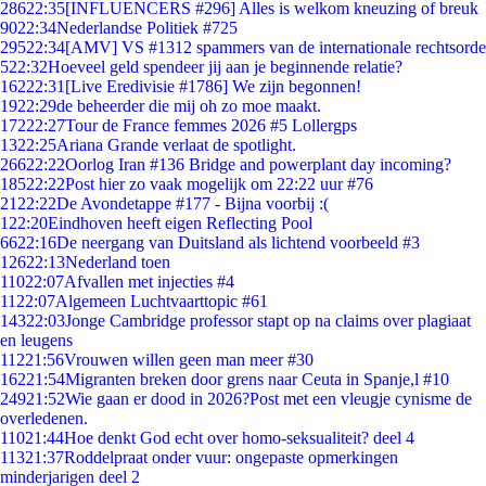
286
22:35
[INFLUENCERS #296] Alles is welkom kneuzing of breuk
90
22:34
Nederlandse Politiek #725
295
22:34
[AMV] VS #1312 spammers van de internationale rechtsorde
5
22:32
Hoeveel geld spendeer jij aan je beginnende relatie?
162
22:31
[Live Eredivisie #1786] We zijn begonnen!
19
22:29
de beheerder die mij oh zo moe maakt.
172
22:27
Tour de France femmes 2026 #5 Lollergps
13
22:25
Ariana Grande verlaat de spotlight.
266
22:22
Oorlog Iran #136 Bridge and powerplant day incoming?
185
22:22
Post hier zo vaak mogelijk om 22:22 uur #76
21
22:22
De Avondetappe #177 - Bijna voorbij :(
1
22:20
Eindhoven heeft eigen Reflecting Pool
66
22:16
De neergang van Duitsland als lichtend voorbeeld #3
126
22:13
Nederland toen
110
22:07
Afvallen met injecties #4
11
22:07
Algemeen Luchtvaarttopic #61
143
22:03
Jonge Cambridge professor stapt op na claims over plagiaat
en leugens
112
21:56
Vrouwen willen geen man meer #30
162
21:54
Migranten breken door grens naar Ceuta in Spanje,l #10
249
21:52
Wie gaan er dood in 2026?Post met een vleugje cynisme de
overledenen.
110
21:44
Hoe denkt God echt over homo-seksualiteit? deel 4
113
21:37
Roddelpraat onder vuur: ongepaste opmerkingen
minderjarigen deel 2