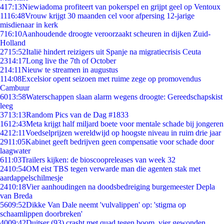
4
17:13
Niewiadoma profiteert van pokerspel en grijpt geel op Ventoux
11
16:48
Vrouw krijgt 30 maanden cel voor afpersing 12-jarige
misdienaar in kerk
7
16:10
Aanhoudende droogte veroorzaakt scheuren in dijken Zuid-
Holland
27
15:52
Italië hindert reizigers uit Spanje na migratiecrisis Ceuta
23
14:17
Long live the 7th of October
2
14:11
Nieuw te streamen in augustus
1
14:08
Excelsior opent seizoen met ruime zege op promovendus
Cambuur
60
13:58
Waterschappen slaan alarm wegens droogte: Gereedschapskist
leeg
37
13:13
Random Pics van de Dag #1833
16
12:43
Meta krijgt half miljard boete voor mentale schade bij jongeren
42
12:11
Voedselprijzen wereldwijd op hoogste niveau in ruim drie jaar
29
11:05
Kabinet geeft bedrijven geen compensatie voor schade door
laagwater
6
11:03
Trailers kijken: de bioscoopreleases van week 32
24
10:54
OM eist TBS tegen verwarde man die agenten stak met
aardappelschilmesje
24
10:18
Vier aanhoudingen na doodsbedreiging burgemeester Depla
van Breda
56
09:52
Dikke Van Dale neemt 'vulvalippen' op: 'stigma op
schaamlippen doorbreken'
40
09:42
Duitser (93) crasht met quad tegen boom, vier gewonden