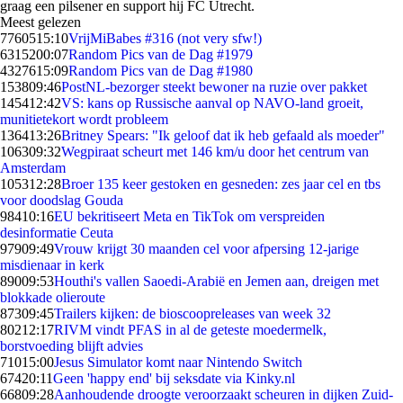
graag een pilsener en support hij FC Utrecht.
Meest gelezen
77605
15:10
VrijMiBabes #316 (not very sfw!)
63152
00:07
Random Pics van de Dag #1979
43276
15:09
Random Pics van de Dag #1980
1538
09:46
PostNL-bezorger steekt bewoner na ruzie over pakket
1454
12:42
VS: kans op Russische aanval op NAVO-land groeit,
munitietekort wordt probleem
1364
13:26
Britney Spears: "Ik geloof dat ik heb gefaald als moeder"
1063
09:32
Wegpiraat scheurt met 146 km/u door het centrum van
Amsterdam
1053
12:28
Broer 135 keer gestoken en gesneden: zes jaar cel en tbs
voor doodslag Gouda
984
10:16
EU bekritiseert Meta en TikTok om verspreiden
desinformatie Ceuta
979
09:49
Vrouw krijgt 30 maanden cel voor afpersing 12-jarige
misdienaar in kerk
890
09:53
Houthi's vallen Saoedi-Arabië en Jemen aan, dreigen met
blokkade olieroute
873
09:45
Trailers kijken: de bioscoopreleases van week 32
802
12:17
RIVM vindt PFAS in al de geteste moedermelk,
borstvoeding blijft advies
710
15:00
Jesus Simulator komt naar Nintendo Switch
674
20:11
Geen 'happy end' bij seksdate via Kinky.nl
668
09:28
Aanhoudende droogte veroorzaakt scheuren in dijken Zuid-