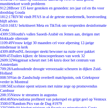
munitietekort wordt probleem
9
12:28
Broer 135 keer gestoken en gesneden: zes jaar cel en tbs voor
doodslag Gouda
18
12:17
RIVM vindt PFAS in al de geteste moedermelk, borstvoeding
blijft advies
54
10:16
EU bekritiseert Meta en TikTok om verspreiden desinformatie
Ceuta
43
09:53
Houthi's vallen Saoedi-Arabië en Jemen aan, dreigen met
blokkade olieroute
11
09:49
Vrouw krijgt 30 maanden cel voor afpersing 12-jarige
misdienaar in kerk
43
09:46
PostNL-bezorger steekt bewoner na ruzie over pakket
6
09:45
Trailers kijken: de bioscoopreleases van week 32
26
09:32
Wegpiraat scheurt met 146 km/u door het centrum van
Amsterdam
7
09:28
Aanhoudende droogte veroorzaakt scheuren in dijken Zuid-
Holland
0
08:59
Van de Zandschulp overleeft matchpoints, ook Griekspoor
verder in Montreal
1
08:56
Excelsior opent seizoen met ruime zege op promovendus
Cambuur
2
08:35
Nieuw te streamen in augustus
4
04:46
Niewiadoma profiteert van pokerspel en grijpt geel op Ventoux
35
00:07
Random Pics van de Dag #1979
27
07/08
Italië hindert reizigers uit Spanje na migratiecrisis Ceuta