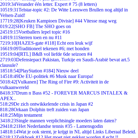
20
19:34
Verander één letter. Expert # 75 (8 letters)
105
19:31
Telstar-topic #2: De Witte Leeuwen Brullen nog altijd in
Velsen-Zuid!
177
19:28
[Keuken Kampioen Divisie] #44 Vitesse mag weg
0
19:22
[SHO FB] The SHO goes on
245
19:15
Voetballers lepel topic #16
149
19:11
Sterren toen en nu #11
72
19:10
[HAZES-gate #118] Echt een leuk wijf
166
19:09
Traditioneel tekenen #6; met honden
195
19:04
[RTL] B&B vol liefde 6de seizoen #4
27
19:03
Defensiepact Pakistan, Turkije en Saudi-Arabië bevat art.5
clausule?
185
18:54
[PlayStation #184] Nieuw deel
145
18:49
De EU-politiek #6 Musk naar Europa!
50
18:42
[Vulkanen] The Ring of Fire #9: Activiteit in de
vulkaanwereld
84
18:37
Drum n Bass #52 - FOREVER MARCUS INTALEX &
APEX..
5
18:29
De zich ontwikkelende crisis in Japan #2
8
18:28
Orkaan Dolphin treft zuiden van Japan
4
18:25
Mijn testament
34
18:23
Single mannen verplichtsingle moeders laten daten?
294
18:21
Het Nederlandse tennis #35 - Lamensgodin
148
18:14
Wat je ook stemt, je krijgt in NL altijd Links Liberaal Beleid.
62
18:12
Zeikhoek #12 Het moet niet gekker worden # echt !!