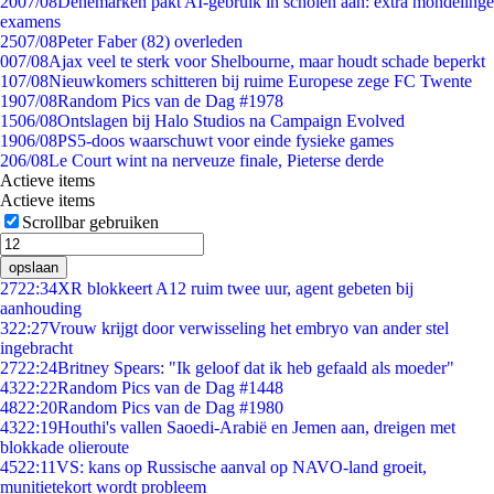
20
07/08
Denemarken pakt AI-gebruik in scholen aan: extra mondelinge
examens
25
07/08
Peter Faber (82) overleden
0
07/08
Ajax veel te sterk voor Shelbourne, maar houdt schade beperkt
1
07/08
Nieuwkomers schitteren bij ruime Europese zege FC Twente
19
07/08
Random Pics van de Dag #1978
15
06/08
Ontslagen bij Halo Studios na Campaign Evolved
19
06/08
PS5-doos waarschuwt voor einde fysieke games
2
06/08
Le Court wint na nerveuze finale, Pieterse derde
Actieve items
Actieve items
Scrollbar gebruiken
opslaan
27
22:34
XR blokkeert A12 ruim twee uur, agent gebeten bij
aanhouding
3
22:27
Vrouw krijgt door verwisseling het embryo van ander stel
ingebracht
27
22:24
Britney Spears: "Ik geloof dat ik heb gefaald als moeder"
43
22:22
Random Pics van de Dag #1448
48
22:20
Random Pics van de Dag #1980
43
22:19
Houthi's vallen Saoedi-Arabië en Jemen aan, dreigen met
blokkade olieroute
45
22:11
VS: kans op Russische aanval op NAVO-land groeit,
munitietekort wordt probleem