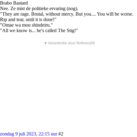
Brabo Bastard
Nee. Ze mist de politieke ervaring (nog).
"They are rage. Brutal, without mercy. But you.... You will be worse.
Rip and tear, until it is done!"
"Omae wa mou shindeiru."
"All we know is... he's called The Stig!"
▼ Advertentie door Refinery89
zondag 9 juli 2023, 22:15 uur
#2