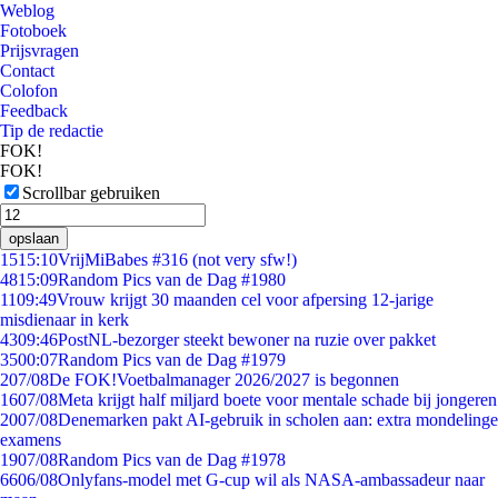
Weblog
Fotoboek
Prijsvragen
Contact
Colofon
Feedback
Tip de redactie
FOK!
FOK!
Scrollbar gebruiken
opslaan
15
15:10
VrijMiBabes #316 (not very sfw!)
48
15:09
Random Pics van de Dag #1980
11
09:49
Vrouw krijgt 30 maanden cel voor afpersing 12-jarige
misdienaar in kerk
43
09:46
PostNL-bezorger steekt bewoner na ruzie over pakket
35
00:07
Random Pics van de Dag #1979
2
07/08
De FOK!Voetbalmanager 2026/2027 is begonnen
16
07/08
Meta krijgt half miljard boete voor mentale schade bij jongeren
20
07/08
Denemarken pakt AI-gebruik in scholen aan: extra mondelinge
examens
19
07/08
Random Pics van de Dag #1978
66
06/08
Onlyfans-model met G-cup wil als NASA-ambassadeur naar