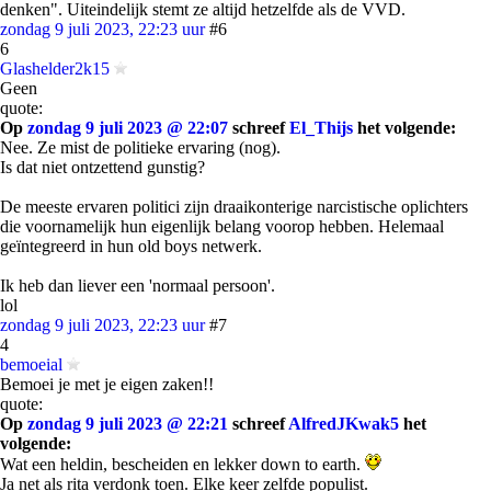
denken". Uiteindelijk stemt ze altijd hetzelfde als de VVD.
zondag 9 juli 2023, 22:23 uur
#6
6
Glashelder2k15
Geen
quote:
Op
zondag 9 juli 2023 @ 22:07
schreef
El_Thijs
het volgende:
Nee. Ze mist de politieke ervaring (nog).
Is dat niet ontzettend gunstig?
De meeste ervaren politici zijn draaikonterige narcistische oplichters
die voornamelijk hun eigenlijk belang voorop hebben. Helemaal
geïntegreerd in hun old boys netwerk.
Ik heb dan liever een 'normaal persoon'.
lol
zondag 9 juli 2023, 22:23 uur
#7
4
bemoeial
Bemoei je met je eigen zaken!!
quote:
Op
zondag 9 juli 2023 @ 22:21
schreef
AlfredJKwak5
het
volgende:
Wat een heldin, bescheiden en lekker down to earth.
Ja net als rita verdonk toen. Elke keer zelfde populist.