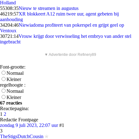
Holland
553
08:35
Nieuw te streamen in augustus
462
19:57
XR blokkeert A12 ruim twee uur, agent gebeten bij
aanhouding
342
04:46
Niewiadoma profiteert van pokerspel en grijpt geel op
Ventoux
307
21:14
Vrouw krijgt door verwisseling het embryo van ander stel
ingebracht
▼ Advertentie door Refinery89
Font-grootte:
Normaal
Kleiner
regelhoogte :
Normaal
Kleiner
67 reacties
Reactiepagina:
1
2
Redactie Frontpage
zondag 9 juli 2023, 22:07 uur
#1
3
TheStigsDutchCousin