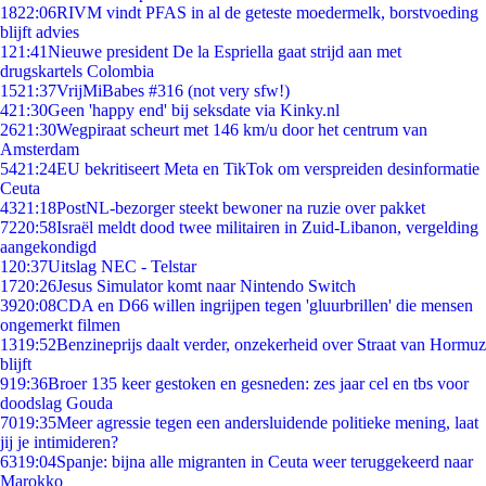
18
22:06
RIVM vindt PFAS in al de geteste moedermelk, borstvoeding
blijft advies
1
21:41
Nieuwe president De la Espriella gaat strijd aan met
drugskartels Colombia
15
21:37
VrijMiBabes #316 (not very sfw!)
4
21:30
Geen 'happy end' bij seksdate via Kinky.nl
26
21:30
Wegpiraat scheurt met 146 km/u door het centrum van
Amsterdam
54
21:24
EU bekritiseert Meta en TikTok om verspreiden desinformatie
Ceuta
43
21:18
PostNL-bezorger steekt bewoner na ruzie over pakket
72
20:58
Israël meldt dood twee militairen in Zuid-Libanon, vergelding
aangekondigd
1
20:37
Uitslag NEC - Telstar
17
20:26
Jesus Simulator komt naar Nintendo Switch
39
20:08
CDA en D66 willen ingrijpen tegen 'gluurbrillen' die mensen
ongemerkt filmen
13
19:52
Benzineprijs daalt verder, onzekerheid over Straat van Hormuz
blijft
9
19:36
Broer 135 keer gestoken en gesneden: zes jaar cel en tbs voor
doodslag Gouda
70
19:35
Meer agressie tegen een andersluidende politieke mening, laat
jij je intimideren?
63
19:04
Spanje: bijna alle migranten in Ceuta weer teruggekeerd naar
Marokko