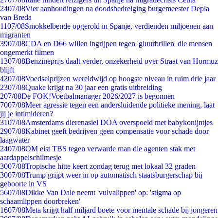
24
07/08
Vier aanhoudingen na doodsbedreiging burgemeester Depla
van Breda
11
07/08
Smokkelbende opgerold in Spanje, verdienden miljoenen aan
migranten
39
07/08
CDA en D66 willen ingrijpen tegen 'gluurbrillen' die mensen
ongemerkt filmen
13
07/08
Benzineprijs daalt verder, onzekerheid over Straat van Hormuz
blijft
42
07/08
Voedselprijzen wereldwijd op hoogste niveau in ruim drie jaar
23
07/08
Quake krijgt na 30 jaar een gratis uitbreiding
2
07/08
De FOK!Voetbalmanager 2026/2027 is begonnen
70
07/08
Meer agressie tegen een andersluidende politieke mening, laat
jij je intimideren?
31
07/08
Amsterdams dierenasiel DOA overspoeld met babykonijntjes
29
07/08
Kabinet geeft bedrijven geen compensatie voor schade door
laagwater
24
07/08
OM eist TBS tegen verwarde man die agenten stak met
aardappelschilmesje
30
07/08
Tropische hitte keert zondag terug met lokaal 32 graden
30
07/08
Trump grijpt weer in op automatisch staatsburgerschap bij
geboorte in VS
56
07/08
Dikke Van Dale neemt 'vulvalippen' op: 'stigma op
schaamlippen doorbreken'
16
07/08
Meta krijgt half miljard boete voor mentale schade bij jongeren