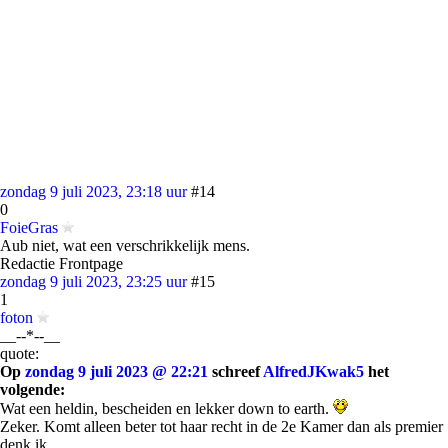
zondag 9 juli 2023, 23:18 uur
#14
0
FoieGras
Aub niet, wat een verschrikkelijk mens.
Redactie Frontpage
zondag 9 juli 2023, 23:25 uur
#15
1
foton
__--*--__
quote:
Op
zondag 9 juli 2023 @ 22:21
schreef
AlfredJKwak5
het
volgende:
Wat een heldin, bescheiden en lekker down to earth.
Zeker. Komt alleen beter tot haar recht in de 2e Kamer dan als premier
denk ik.