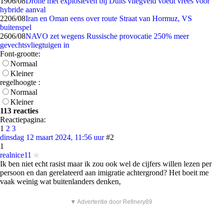
19
06/08
Drone met explosieven bij Duits vliegveld voedt vrees voor
hybride aanval
22
06/08
Iran en Oman eens over route Straat van Hormuz, VS
buitenspel
26
06/08
NAVO zet wegens Russische provocatie 250% meer
gevechtsvliegtuigen in
Font-grootte:
Normaal
Kleiner
regelhoogte :
Normaal
Kleiner
113 reacties
Reactiepagina:
1
2
3
dinsdag 12 maart 2024, 11:56 uur
#2
1
realnice11
Ik ben niet echt rasist maar ik zou ook wel de cijfers willen lezen per
persoon en dan gerelateerd aan imigratie achtergrond? Het boeit me
vaak weinig wat buitenlanders denken,
▼ Advertentie door Refinery89