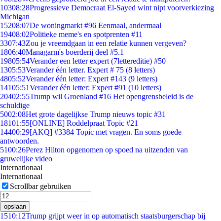
103
08:28
Progressieve Democraat El-Sayed wint nipt voorverkiezing
Michigan
152
08:07
De woningmarkt #96 Eenmaal, andermaal
194
08:02
Politieke meme's en spotprenten #11
33
07:43
Zou je vreemdgaan in een relatie kunnen vergeven?
18
06:40
Managarm's boerderij deel #5.1
198
05:54
Verander een letter expert (7lettereditie) #50
13
05:53
Verander één letter. Expert # 75 (8 letters)
48
05:52
Verander één letter: Expert #143 (9 letters)
141
05:51
Verander één letter: Expert #91 (10 letters)
204
02:55
Trump wil Groenland #16 Het opengrensbeleid is de
schuldige
50
02:08
Het grote dagelijkse Trump nieuws topic #31
181
01:55
[ONLINE] Roddelpraat Topic #21
144
00:29
[AKQ] #3384 Topic met vragen. En soms goede
antwoorden.
51
00:26
Perez Hilton opgenomen op spoed na uitzenden van
gruwelijke video
Internationaal
Internationaal
Scrollbar gebruiken
opslaan
15
10:12
Trump grijpt weer in op automatisch staatsburgerschap bij