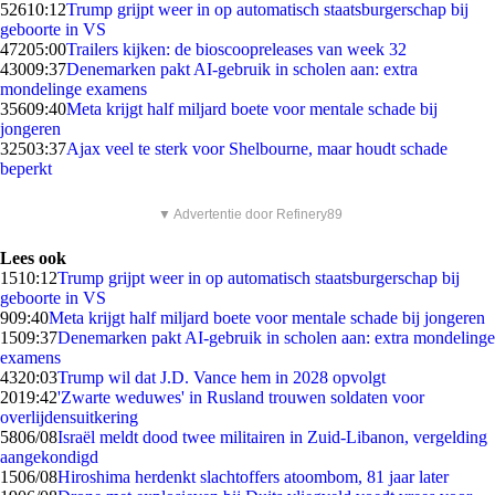
526
10:12
Trump grijpt weer in op automatisch staatsburgerschap bij
geboorte in VS
472
05:00
Trailers kijken: de bioscoopreleases van week 32
430
09:37
Denemarken pakt AI-gebruik in scholen aan: extra
mondelinge examens
356
09:40
Meta krijgt half miljard boete voor mentale schade bij
jongeren
325
03:37
Ajax veel te sterk voor Shelbourne, maar houdt schade
beperkt
▼ Advertentie door Refinery89
Lees ook
15
10:12
Trump grijpt weer in op automatisch staatsburgerschap bij
geboorte in VS
9
09:40
Meta krijgt half miljard boete voor mentale schade bij jongeren
15
09:37
Denemarken pakt AI-gebruik in scholen aan: extra mondelinge
examens
43
20:03
Trump wil dat J.D. Vance hem in 2028 opvolgt
20
19:42
'Zwarte weduwes' in Rusland trouwen soldaten voor
overlijdensuitkering
58
06/08
Israël meldt dood twee militairen in Zuid-Libanon, vergelding
aangekondigd
15
06/08
Hiroshima herdenkt slachtoffers atoombom, 81 jaar later