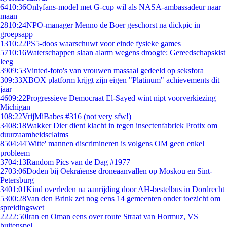
64
10:36
Onlyfans-model met G-cup wil als NASA-ambassadeur naar
maan
28
10:24
NPO-manager Menno de Boer geschorst na dickpic in
groepsapp
13
10:22
PS5-doos waarschuwt voor einde fysieke games
57
10:16
Waterschappen slaan alarm wegens droogte: Gereedschapskist
leeg
39
09:53
Vinted-foto's van vrouwen massaal gedeeld op seksfora
3
09:33
XBOX platform krijgt zijn eigen "Platinum" achievements dit
jaar
46
09:22
Progressieve Democraat El-Sayed wint nipt voorverkiezing
Michigan
1
08:22
VrijMiBabes #316 (not very sfw!)
34
08:18
Wakker Dier dient klacht in tegen insectenfabriek Protix om
duurzaamheidsclaims
85
04:44
'Witte' mannen discrimineren is volgens OM geen enkel
probleem
37
04:13
Random Pics van de Dag #1977
27
03:06
Doden bij Oekraïense droneaanvallen op Moskou en Sint-
Petersburg
34
01:01
Kind overleden na aanrijding door AH-bestelbus in Dordrecht
53
00:28
Van den Brink zet nog eens 14 gemeenten onder toezicht om
spreidingswet
22
22:50
Iran en Oman eens over route Straat van Hormuz, VS
buitenspel