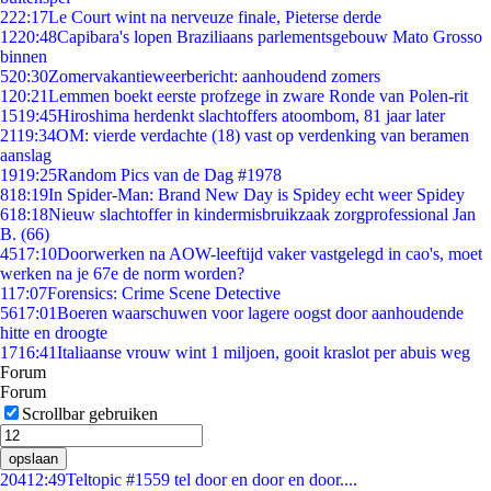
2
22:17
Le Court wint na nerveuze finale, Pieterse derde
12
20:48
Capibara's lopen Braziliaans parlementsgebouw Mato Grosso
binnen
5
20:30
Zomervakantieweerbericht: aanhoudend zomers
1
20:21
Lemmen boekt eerste profzege in zware Ronde van Polen-rit
15
19:45
Hiroshima herdenkt slachtoffers atoombom, 81 jaar later
21
19:34
OM: vierde verdachte (18) vast op verdenking van beramen
aanslag
19
19:25
Random Pics van de Dag #1978
8
18:19
In Spider-Man: Brand New Day is Spidey echt weer Spidey
6
18:18
Nieuw slachtoffer in kindermisbruikzaak zorgprofessional Jan
B. (66)
45
17:10
Doorwerken na AOW-leeftijd vaker vastgelegd in cao's, moet
werken na je 67e de norm worden?
1
17:07
Forensics: Crime Scene Detective
56
17:01
Boeren waarschuwen voor lagere oogst door aanhoudende
hitte en droogte
17
16:41
Italiaanse vrouw wint 1 miljoen, gooit kraslot per abuis weg
Forum
Forum
Scrollbar gebruiken
opslaan
204
12:49
Teltopic #1559 tel door en door en door....