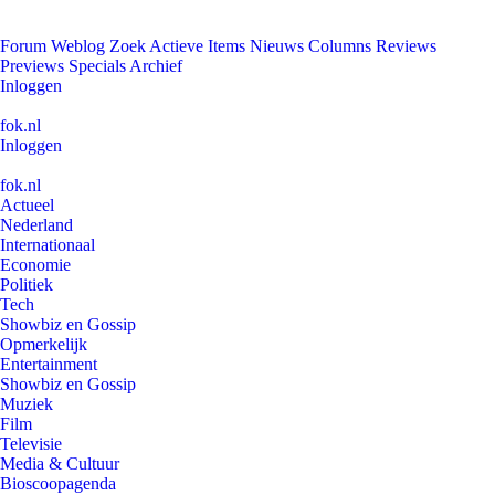
Forum
Weblog
Zoek
Actieve Items
Nieuws
Columns
Reviews
Previews
Specials
Archief
Inloggen
fok.nl
Inloggen
fok.nl
Actueel
Nederland
Internationaal
Economie
Politiek
Tech
Showbiz en Gossip
Opmerkelijk
Entertainment
Showbiz en Gossip
Muziek
Film
Televisie
Media & Cultuur
Bioscoopagenda