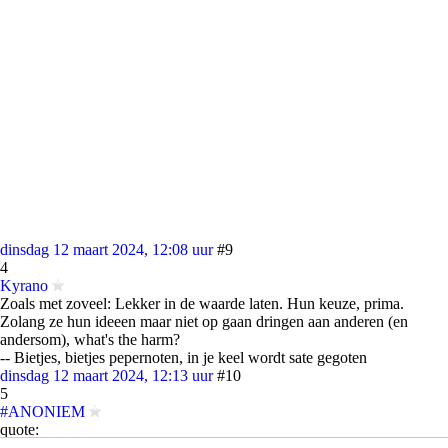
dinsdag 12 maart 2024, 12:08 uur
#9
4
Kyrano
Zoals met zoveel: Lekker in de waarde laten. Hun keuze, prima.
Zolang ze hun ideeen maar niet op gaan dringen aan anderen (en
andersom), what's the harm?
-- Bietjes, bietjes pepernoten, in je keel wordt sate gegoten
dinsdag 12 maart 2024, 12:13 uur
#10
5
#ANONIEM
quote:
Op
dinsdag 12 maart 2024 @ 11:56
schreef
realnice11
het