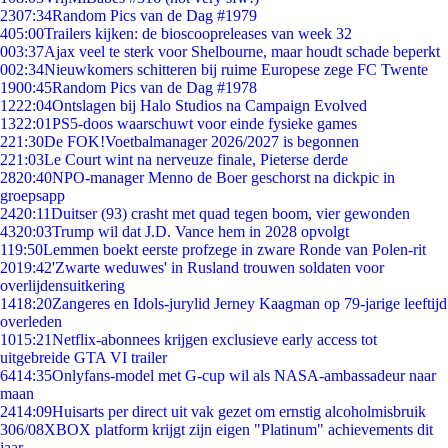
23
07:34
Random Pics van de Dag #1979
4
05:00
Trailers kijken: de bioscoopreleases van week 32
0
03:37
Ajax veel te sterk voor Shelbourne, maar houdt schade beperkt
0
02:34
Nieuwkomers schitteren bij ruime Europese zege FC Twente
19
00:45
Random Pics van de Dag #1978
12
22:04
Ontslagen bij Halo Studios na Campaign Evolved
13
22:01
PS5-doos waarschuwt voor einde fysieke games
2
21:30
De FOK!Voetbalmanager 2026/2027 is begonnen
2
21:03
Le Court wint na nerveuze finale, Pieterse derde
28
20:40
NPO-manager Menno de Boer geschorst na dickpic in
groepsapp
24
20:11
Duitser (93) crasht met quad tegen boom, vier gewonden
43
20:03
Trump wil dat J.D. Vance hem in 2028 opvolgt
1
19:50
Lemmen boekt eerste profzege in zware Ronde van Polen-rit
20
19:42
'Zwarte weduwes' in Rusland trouwen soldaten voor
overlijdensuitkering
14
18:20
Zangeres en Idols-jurylid Jerney Kaagman op 79-jarige leeftijd
overleden
10
15:21
Netflix-abonnees krijgen exclusieve early access tot
uitgebreide GTA VI trailer
64
14:35
Onlyfans-model met G-cup wil als NASA-ambassadeur naar
maan
24
14:09
Huisarts per direct uit vak gezet om ernstig alcoholmisbruik
3
06/08
XBOX platform krijgt zijn eigen "Platinum" achievements dit
jaar