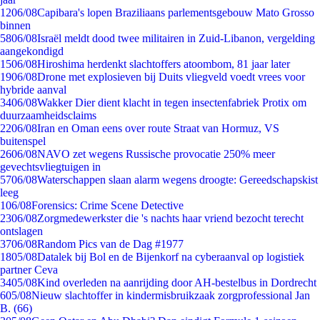
12
06/08
Capibara's lopen Braziliaans parlementsgebouw Mato Grosso
binnen
58
06/08
Israël meldt dood twee militairen in Zuid-Libanon, vergelding
aangekondigd
15
06/08
Hiroshima herdenkt slachtoffers atoombom, 81 jaar later
19
06/08
Drone met explosieven bij Duits vliegveld voedt vrees voor
hybride aanval
34
06/08
Wakker Dier dient klacht in tegen insectenfabriek Protix om
duurzaamheidsclaims
22
06/08
Iran en Oman eens over route Straat van Hormuz, VS
buitenspel
26
06/08
NAVO zet wegens Russische provocatie 250% meer
gevechtsvliegtuigen in
57
06/08
Waterschappen slaan alarm wegens droogte: Gereedschapskist
leeg
1
06/08
Forensics: Crime Scene Detective
23
06/08
Zorgmedewerkster die 's nachts haar vriend bezocht terecht
ontslagen
37
06/08
Random Pics van de Dag #1977
18
05/08
Datalek bij Bol en de Bijenkorf na cyberaanval op logistiek
partner Ceva
34
05/08
Kind overleden na aanrijding door AH-bestelbus in Dordrecht
6
05/08
Nieuw slachtoffer in kindermisbruikzaak zorgprofessional Jan
B. (66)