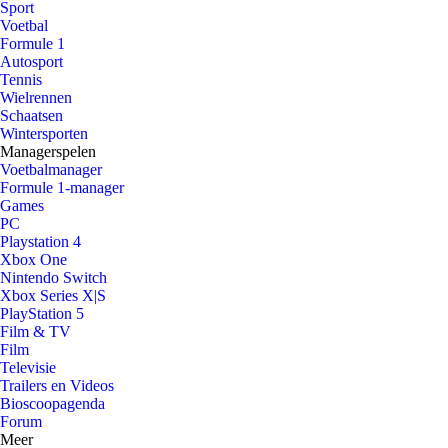
Sport
Voetbal
Formule 1
Autosport
Tennis
Wielrennen
Schaatsen
Wintersporten
Managerspelen
Voetbalmanager
Formule 1-manager
Games
PC
Playstation 4
Xbox One
Nintendo Switch
Xbox Series X|S
PlayStation 5
Film & TV
Film
Televisie
Trailers en Videos
Bioscoopagenda
Forum
Meer