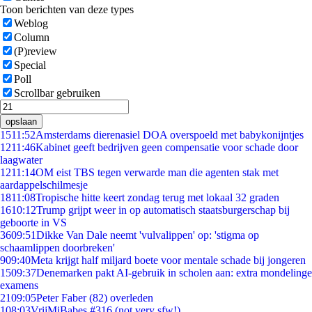
Toon berichten van deze types
Weblog
Column
(P)review
Special
Poll
Scrollbar gebruiken
opslaan
15
11:52
Amsterdams dierenasiel DOA overspoeld met babykonijntjes
12
11:46
Kabinet geeft bedrijven geen compensatie voor schade door
laagwater
12
11:14
OM eist TBS tegen verwarde man die agenten stak met
aardappelschilmesje
18
11:08
Tropische hitte keert zondag terug met lokaal 32 graden
16
10:12
Trump grijpt weer in op automatisch staatsburgerschap bij
geboorte in VS
36
09:51
Dikke Van Dale neemt 'vulvalippen' op: 'stigma op
schaamlippen doorbreken'
9
09:40
Meta krijgt half miljard boete voor mentale schade bij jongeren
15
09:37
Denemarken pakt AI-gebruik in scholen aan: extra mondelinge
examens
21
09:05
Peter Faber (82) overleden
1
08:03
VrijMiBabes #316 (not very sfw!)