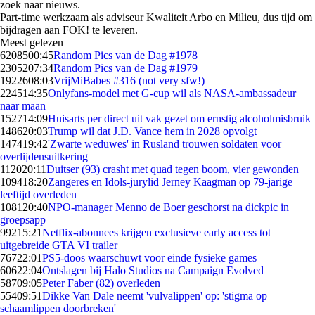
zoek naar nieuws.
Part-time werkzaam als adviseur Kwaliteit Arbo en Milieu, dus tijd om
bijdragen aan FOK! te leveren.
Meest gelezen
62085
00:45
Random Pics van de Dag #1978
23052
07:34
Random Pics van de Dag #1979
19226
08:03
VrijMiBabes #316 (not very sfw!)
2245
14:35
Onlyfans-model met G-cup wil als NASA-ambassadeur
naar maan
1527
14:09
Huisarts per direct uit vak gezet om ernstig alcoholmisbruik
1486
20:03
Trump wil dat J.D. Vance hem in 2028 opvolgt
1474
19:42
'Zwarte weduwes' in Rusland trouwen soldaten voor
overlijdensuitkering
1120
20:11
Duitser (93) crasht met quad tegen boom, vier gewonden
1094
18:20
Zangeres en Idols-jurylid Jerney Kaagman op 79-jarige
leeftijd overleden
1081
20:40
NPO-manager Menno de Boer geschorst na dickpic in
groepsapp
992
15:21
Netflix-abonnees krijgen exclusieve early access tot
uitgebreide GTA VI trailer
767
22:01
PS5-doos waarschuwt voor einde fysieke games
606
22:04
Ontslagen bij Halo Studios na Campaign Evolved
587
09:05
Peter Faber (82) overleden
554
09:51
Dikke Van Dale neemt 'vulvalippen' op: 'stigma op
schaamlippen doorbreken'