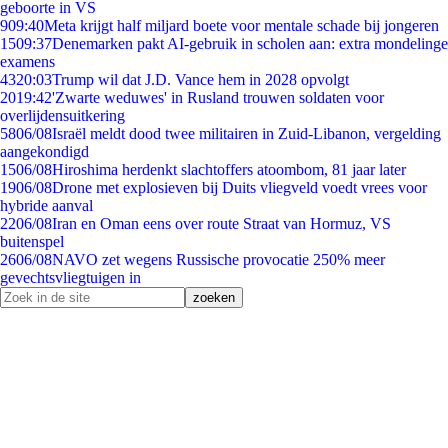
geboorte in VS
9
09:40
Meta krijgt half miljard boete voor mentale schade bij jongeren
15
09:37
Denemarken pakt AI-gebruik in scholen aan: extra mondelinge
examens
43
20:03
Trump wil dat J.D. Vance hem in 2028 opvolgt
20
19:42
'Zwarte weduwes' in Rusland trouwen soldaten voor
overlijdensuitkering
58
06/08
Israël meldt dood twee militairen in Zuid-Libanon, vergelding
aangekondigd
15
06/08
Hiroshima herdenkt slachtoffers atoombom, 81 jaar later
19
06/08
Drone met explosieven bij Duits vliegveld voedt vrees voor
hybride aanval
22
06/08
Iran en Oman eens over route Straat van Hormuz, VS
buitenspel
26
06/08
NAVO zet wegens Russische provocatie 250% meer
gevechtsvliegtuigen in