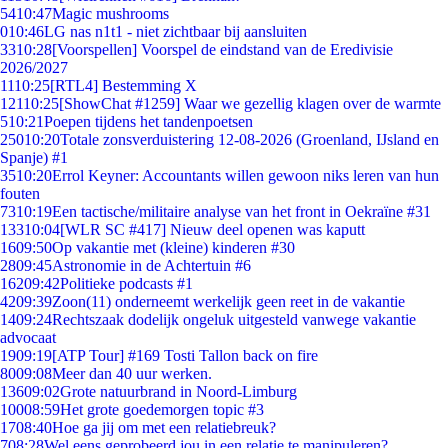
54
10:47
Magic mushrooms
0
10:46
LG nas n1t1 - niet zichtbaar bij aansluiten
33
10:28
[Voorspellen] Voorspel de eindstand van de Eredivisie
2026/2027
11
10:25
[RTL4] Bestemming X
121
10:25
[ShowChat #1259] Waar we gezellig klagen over de warmte
5
10:21
Poepen tijdens het tandenpoetsen
250
10:20
Totale zonsverduistering 12-08-2026 (Groenland, IJsland en
Spanje) #1
35
10:20
Errol Keyner: Accountants willen gewoon niks leren van hun
fouten
73
10:19
Een tactische/militaire analyse van het front in Oekraïne #31
133
10:04
[WLR SC #417] Nieuw deel openen was kaputt
16
09:50
Op vakantie met (kleine) kinderen #30
28
09:45
Astronomie in de Achtertuin #6
162
09:42
Politieke podcasts #1
42
09:39
Zoon(11) onderneemt werkelijk geen reet in de vakantie
14
09:24
Rechtszaak dodelijk ongeluk uitgesteld vanwege vakantie
advocaat
19
09:19
[ATP Tour] #169 Tosti Tallon back on fire
80
09:08
Meer dan 40 uur werken.
136
09:02
Grote natuurbrand in Noord-Limburg
100
08:59
Het grote goedemorgen topic #3
17
08:40
Hoe ga jij om met een relatiebreuk?
7
08:28
Wel eens geprobeerd jou in een relatie te manipuleren?