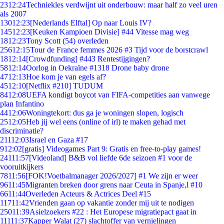
23
12:24
Techniekles verdwijnt uit onderbouw: maar half zo veel uren
als 2007
130
12:23
[Nederlands Elftal] Op naar Louis IV?
145
12:23
[Keuken Kampioen Divisie] #44 Vitesse mag weg
18
12:23
Tony Scott (54) overleden
256
12:15
Tour de France femmes 2026 #3 Tijd voor de borstcrawl
18
12:14
[Crowdfunding] #443 Rentestijgingen?
58
12:14
Oorlog in Oekraïne #1318 Drone baby drone
47
12:13
Hoe kom je van egels af?
45
12:10
[Netflix #210] TUDUM
84
12:08
UEFA kondigt boycot van FIFA-competities aan vanwege
plan Infantino
44
12:06
Woningtekort: dus ga je woningen slopen, logisch
25
12:05
Heb jij wel eens (online of irl) te maken gehad met
discriminatie?
211
12:03
Israel en Gaza #17
9
12:02
[gratis] Videogames Part 9: Gratis en free-to-play games!
241
11:57
[Videoland] B&B vol liefde 6de seizoen #1 voor de
vooruitkijkers
78
11:56
[FOK!Voetbalmanager 2026/2027] #1 We zijn er weer
96
11:45
Migranten breken door grens naar Ceuta in Spanje,l #10
66
11:44
Overleden Acteurs & Actrices Deel #15
117
11:42
Vrienden gaan op vakantie zonder mij uit te nodigen
250
11:39
Asielzoekers #22 : Het Europese migratiepact gaat in
111
11:37
Kapper Walat (27) slachtoffer van vernielingen