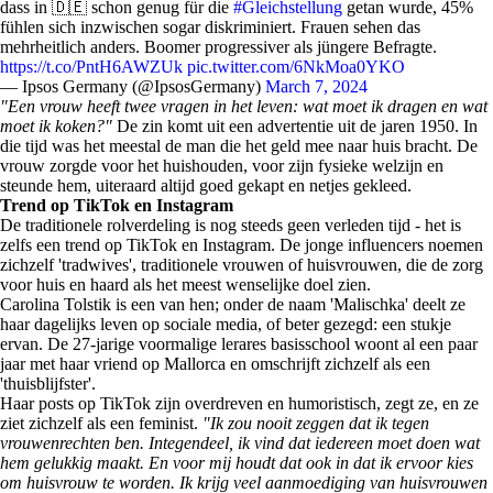
dass in 🇩🇪 schon genug für die
#Gleichstellung
getan wurde, 45%
fühlen sich inzwischen sogar diskriminiert. Frauen sehen das
mehrheitlich anders. Boomer progressiver als jüngere Befragte.
https://t.co/PntH6AWZUk
pic.twitter.com/6NkMoa0YKO
— Ipsos Germany (@IpsosGermany)
March 7, 2024
"Een vrouw heeft twee vragen in het leven: wat moet ik dragen en wat
moet ik koken?"
De zin komt uit een advertentie uit de jaren 1950. In
die tijd was het meestal de man die het geld mee naar huis bracht. De
vrouw zorgde voor het huishouden, voor zijn fysieke welzijn en
steunde hem, uiteraard altijd goed gekapt en netjes gekleed.
Trend op TikTok en Instagram
De traditionele rolverdeling is nog steeds geen verleden tijd - het is
zelfs een trend op TikTok en Instagram. De jonge influencers noemen
zichzelf 'tradwives', traditionele vrouwen of huisvrouwen, die de zorg
voor huis en haard als het meest wenselijke doel zien.
Carolina Tolstik is een van hen; onder de naam 'Malischka' deelt ze
haar dagelijks leven op sociale media, of beter gezegd: een stukje
ervan. De 27-jarige voormalige lerares basisschool woont al een paar
jaar met haar vriend op Mallorca en omschrijft zichzelf als een
'thuisblijfster'.
Haar posts op TikTok zijn overdreven en humoristisch, zegt ze, en ze
ziet zichzelf als een feminist.
"Ik zou nooit zeggen dat ik tegen
vrouwenrechten ben. Integendeel, ik vind dat iedereen moet doen wat
hem gelukkig maakt. En voor mij houdt dat ook in dat ik ervoor kies
om huisvrouw te worden. Ik krijg veel aanmoediging van huisvrouwen