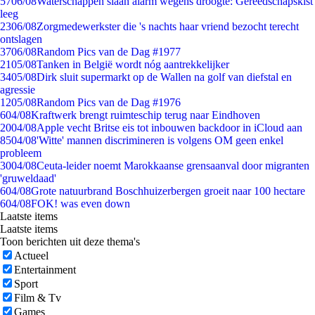
57
06/08
Waterschappen slaan alarm wegens droogte: Gereedschapskist
leeg
23
06/08
Zorgmedewerkster die 's nachts haar vriend bezocht terecht
ontslagen
37
06/08
Random Pics van de Dag #1977
21
05/08
Tanken in België wordt nóg aantrekkelijker
34
05/08
Dirk sluit supermarkt op de Wallen na golf van diefstal en
agressie
12
05/08
Random Pics van de Dag #1976
6
04/08
Kraftwerk brengt ruimteschip terug naar Eindhoven
20
04/08
Apple vecht Britse eis tot inbouwen backdoor in iCloud aan
85
04/08
'Witte' mannen discrimineren is volgens OM geen enkel
probleem
30
04/08
Ceuta-leider noemt Marokkaanse grensaanval door migranten
'gruweldaad'
6
04/08
Grote natuurbrand Boschhuizerbergen groeit naar 100 hectare
6
04/08
FOK! was even down
Laatste items
Laatste items
Toon berichten uit deze thema's
Actueel
Entertainment
Sport
Film & Tv
Games