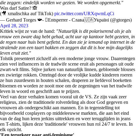
die zeggen: eindelijk worden we gezien. We worden opgemerkt."
Was darf Satire? 🙈
(🎥 xmalischka auf TikTok)
pic.twitter.com/URXqwmLqCi
— Gerhard Torges 📯- Entsperrer - Слава🇺🇦Україні (@gtorges)
April 28, 2023
Kritiek wijst ze van de hand:
"Natuurlijk is dit polariserend als je als
vrouw een zware dag hebt gehad, acht uur op kantoor hebt gezeten, in
de regen naar huis bent gefietst. En dan zie je iemand op internet in de
stralende zon een taart bakken en zeggen dat dit is hoe mijn dagelijks
leven eruit ziet."
Tolstik presenteert zichzelf als een moderne jonge vrouw. Daarentegen
zien veel influencers in de tradwife scene eruit als personages uit oude
zwart-wit films. Stijve jurken van natuurlijk linnen, gebloemde blouses
en zwierige rokken. Omringd door de vrolijke kudde kinderen roeren
ze hun zuurdesem in houten schalen, draperen ze liefdevol boeketten
bloemen en worden ze nooit moe om de zegeningen van het tradwife
leven in woord en geschrift aan te prijzen.
Veel van deze verhalen komen vooral uit de VS. Ze zijn vaak zeer
religieus, zien de traditionele rolverdeling als door God gegeven en
vrouwen als ondergeschikt aan mannen. En in tegenstelling tot
bijvoorbeeld cosplayers op middeleeuwse markten, die aan het eind
van de dag hun leren jerkins uittrekken en weer terugglijden in jeans
en T-shirts, lijken deze 'traditionele' vrouwen hun rol 24/7 te leven. In
elk opzicht.
'Een terugkeer naar anti-feminisme'