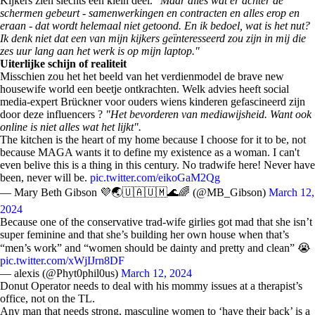
Kijkers zien slechts een klein deel.
"Maar alles wat er achter de
schermen gebeurt - samenwerkingen en contracten en alles erop en
eraan - dat wordt helemaal niet getoond. En ik bedoel, wat is het nut?
Ik denk niet dat een van mijn kijkers geïnteresseerd zou zijn in mij die
zes uur lang aan het werk is op mijn laptop."
Uiterlijke schijn of realiteit
Misschien zou het het beeld van het verdienmodel de brave new
housewife world een beetje ontkrachten. Welk advies heeft social
media-expert Brückner voor ouders wiens kinderen gefascineerd zijn
door deze influencers ?
"Het bevorderen van mediawijsheid. Want ook
online is niet alles wat het lijkt".
The kitchen is the heart of my home because I choose for it to be, not
because MAGA wants it to define my existence as a woman. I can't
even belive this is a thing in this century. No tradwife here! Never have
been, never will be.
pic.twitter.com/eikoGaM2Qg
— Mary Beth Gibson 💜🌏🇺🇦🇺🇲🌊🌈 (@MB_Gibson)
March 12,
2024
Because one of the conservative trad-wife girlies got mad that she isn’t
super feminine and that she’s building her own house when that’s
“men’s work” and “women should be dainty and pretty and clean” 😭
pic.twitter.com/xWjIJrn8DF
— alexis (@Phyt0phil0us)
March 12, 2024
Donut Operator needs to deal with his mommy issues at a therapist’s
office, not on the TL.
Any man that needs strong, masculine women to ‘have their back’ is a