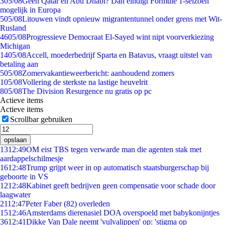
3
05/08
Geen Qatar en Abu Dhabi? Dan eindigt Formule 1-seizoen
mogelijk in Europa
5
05/08
Litouwen vindt opnieuw migrantentunnel onder grens met Wit-
Rusland
46
05/08
Progressieve Democraat El-Sayed wint nipt voorverkiezing
Michigan
14
05/08
Accell, moederbedrijf Sparta en Batavus, vraagt uitstel van
betaling aan
5
05/08
Zomervakantieweerbericht: aanhoudend zomers
1
05/08
Vollering de sterkste na lastige heuvelrit
8
05/08
The Division Resurgence nu gratis op pc
Actieve items
Actieve items
Scrollbar gebruiken
opslaan
13
12:49
OM eist TBS tegen verwarde man die agenten stak met
aardappelschilmesje
16
12:48
Trump grijpt weer in op automatisch staatsburgerschap bij
geboorte in VS
12
12:48
Kabinet geeft bedrijven geen compensatie voor schade door
laagwater
21
12:47
Peter Faber (82) overleden
15
12:46
Amsterdams dierenasiel DOA overspoeld met babykonijntjes
36
12:41
Dikke Van Dale neemt 'vulvalippen' op: 'stigma op