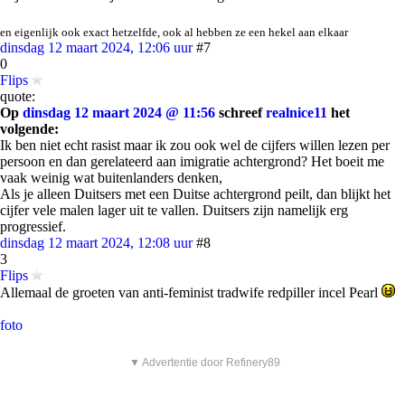
en eigenlijk ook exact hetzelfde, ook al hebben ze een hekel aan elkaar
dinsdag 12 maart 2024, 12:06 uur
#7
0
Flips
quote:
Op
dinsdag 12 maart 2024 @ 11:56
schreef
realnice11
het
volgende:
Ik ben niet echt rasist maar ik zou ook wel de cijfers willen lezen per
persoon en dan gerelateerd aan imigratie achtergrond? Het boeit me
vaak weinig wat buitenlanders denken,
Als je alleen Duitsers met een Duitse achtergrond peilt, dan blijkt het
cijfer vele malen lager uit te vallen. Duitsers zijn namelijk erg
progressief.
dinsdag 12 maart 2024, 12:08 uur
#8
3
Flips
Allemaal de groeten van anti-feminist tradwife redpiller incel Pearl
foto
▼ Advertentie door Refinery89