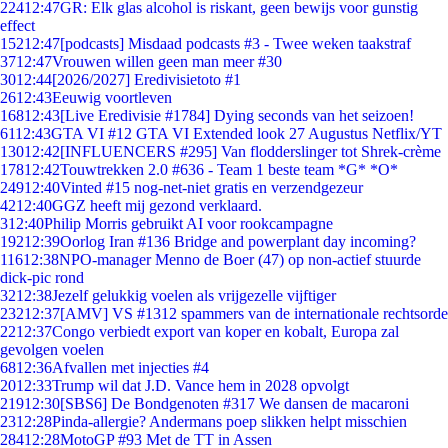
224
12:47
GR: Elk glas alcohol is riskant, geen bewijs voor gunstig
effect
152
12:47
[podcasts] Misdaad podcasts #3 - Twee weken taakstraf
37
12:47
Vrouwen willen geen man meer #30
30
12:44
[2026/2027] Eredivisietoto #1
26
12:43
Eeuwig voortleven
168
12:43
[Live Eredivisie #1784] Dying seconds van het seizoen!
61
12:43
GTA VI #12 GTA VI Extended look 27 Augustus Netflix/YT
130
12:42
[INFLUENCERS #295] Van flodderslinger tot Shrek-crème
178
12:42
Touwtrekken 2.0 #636 - Team 1 beste team *G* *O*
249
12:40
Vinted #15 nog-net-niet gratis en verzendgezeur
42
12:40
GGZ heeft mij gezond verklaard.
3
12:40
Philip Morris gebruikt AI voor rookcampagne
192
12:39
Oorlog Iran #136 Bridge and powerplant day incoming?
116
12:38
NPO-manager Menno de Boer (47) op non-actief stuurde
dick-pic rond
32
12:38
Jezelf gelukkig voelen als vrijgezelle vijftiger
232
12:37
[AMV] VS #1312 spammers van de internationale rechtsorde
22
12:37
Congo verbiedt export van koper en kobalt, Europa zal
gevolgen voelen
68
12:36
Afvallen met injecties #4
20
12:33
Trump wil dat J.D. Vance hem in 2028 opvolgt
219
12:30
[SBS6] De Bondgenoten #317 We dansen de macaroni
23
12:28
Pinda-allergie? Andermans poep slikken helpt misschien
284
12:28
MotoGP #93 Met de TT in Assen