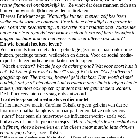
vrouw financieel onafhankelijk is."
Ze vindt dat deze mannen zich aan
hun verantwoordelijkheden willen onttrekken.
Theresa Brückner zegt:
"Natuurlijk kunnen mensen zelf beslissen
welke relatievorm ze aangaan. Er schuilt echter altijd een gevaar in
een vorm van bescherming. In hoeverre is dit relatiemodel voldoende
om ervoor te zorgen dat een vrouw in staat is om zelf haar boontjes te
doppen als haar man er niet meer is en ze er alleen voor staat?"
En wie betaalt het luxe leven?
Veel accounts tonen niet alleen gelukkige gezinnen, maar ook ruime
huizen, prachtige tuinen, weilanden en dieren. Voor de social media-
expert is dit een indicatie om kritischer te kijken.
"Wat zit erachter? Wat zie je op de achtergrond? Wat voor soort huis is
het? Wat zit er financieel achter?"
vraagt Brückner.
"Als je alleen al
googelt op een Thermomix, hoeveel geld dat kost. Dan wordt al snel
duidelijk dat je dit niet alleen kunt verdienen door thuis je eigen eten te
maken, het moet ook op een of andere manier gefinancierd worden."
De influencers laten de vraag onbeantwoord.
Tradwife op social media als verdienmodel
In het interview maakt Carolina Tolstik er geen geheim van dat ze
financieel onafhankelijk is van haar partner en dat ze ook serieus
"naast"
haar baan als huisvrouw als influencer werkt - zoals veel
tradwives of thuis blijvende meisjes.
"Haar dagelijks leven bestaat ook
uit filmen, video's bewerken en niet alleen maar matcha latte drinken
en aan yoga doen,"
zegt Tolstik.