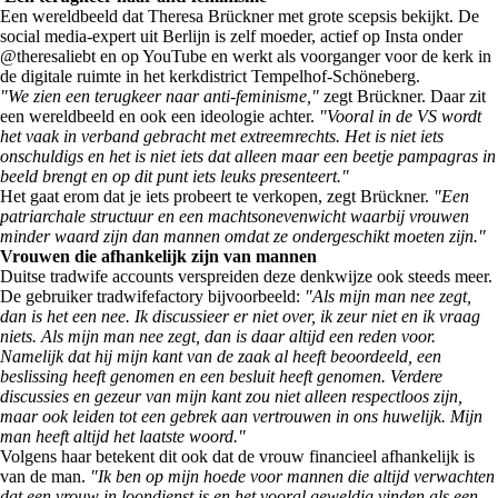
Een wereldbeeld dat Theresa Brückner met grote scepsis bekijkt. De
social media-expert uit Berlijn is zelf moeder, actief op Insta onder
@theresaliebt en op YouTube en werkt als voorganger voor de kerk in
de digitale ruimte in het kerkdistrict Tempelhof-Schöneberg.
"We zien een terugkeer naar anti-feminisme,"
zegt Brückner. Daar zit
een wereldbeeld en ook een ideologie achter.
"Vooral in de VS wordt
het vaak in verband gebracht met extreemrechts. Het is niet iets
onschuldigs en het is niet iets dat alleen maar een beetje pampagras in
beeld brengt en op dit punt iets leuks presenteert."
Het gaat erom dat je iets probeert te verkopen, zegt Brückner.
"Een
patriarchale structuur en een machtsonevenwicht waarbij vrouwen
minder waard zijn dan mannen omdat ze ondergeschikt moeten zijn."
Vrouwen die afhankelijk zijn van mannen
Duitse tradwife accounts verspreiden deze denkwijze ook steeds meer.
De gebruiker tradwifefactory bijvoorbeeld:
"Als mijn man nee zegt,
dan is het een nee. Ik discussieer er niet over, ik zeur niet en ik vraag
niets. Als mijn man nee zegt, dan is daar altijd een reden voor.
Namelijk dat hij mijn kant van de zaak al heeft beoordeeld, een
beslissing heeft genomen en een besluit heeft genomen. Verdere
discussies en gezeur van mijn kant zou niet alleen respectloos zijn,
maar ook leiden tot een gebrek aan vertrouwen in ons huwelijk. Mijn
man heeft altijd het laatste woord."
Volgens haar betekent dit ook dat de vrouw financieel afhankelijk is
van de man.
"Ik ben op mijn hoede voor mannen die altijd verwachten
dat een vrouw in loondienst is en het vooral geweldig vinden als een