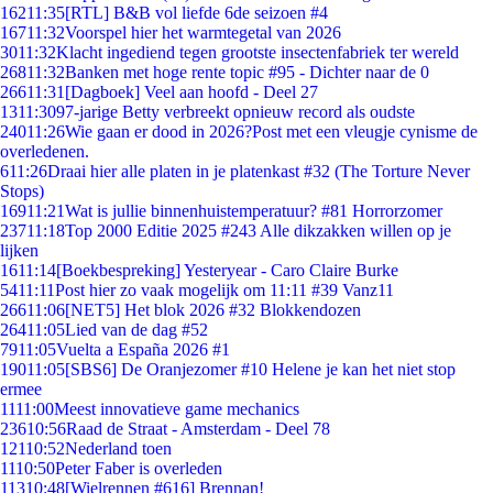
162
11:35
[RTL] B&B vol liefde 6de seizoen #4
167
11:32
Voorspel hier het warmtegetal van 2026
30
11:32
Klacht ingediend tegen grootste insectenfabriek ter wereld
268
11:32
Banken met hoge rente topic #95 - Dichter naar de 0
266
11:31
[Dagboek] Veel aan hoofd - Deel 27
13
11:30
97-jarige Betty verbreekt opnieuw record als oudste
240
11:26
Wie gaan er dood in 2026?Post met een vleugje cynisme de
overledenen.
6
11:26
Draai hier alle platen in je platenkast #32 (The Torture Never
Stops)
169
11:21
Wat is jullie binnenhuistemperatuur? #81 Horrorzomer
237
11:18
Top 2000 Editie 2025 #243 Alle dikzakken willen op je
lijken
16
11:14
[Boekbespreking] Yesteryear - Caro Claire Burke
54
11:11
Post hier zo vaak mogelijk om 11:11 #39 Vanz11
266
11:06
[NET5] Het blok 2026 #32 Blokkendozen
264
11:05
Lied van de dag #52
79
11:05
Vuelta a España 2026 #1
190
11:05
[SBS6] De Oranjezomer #10 Helene je kan het niet stop
ermee
11
11:00
Meest innovatieve game mechanics
236
10:56
Raad de Straat - Amsterdam - Deel 78
121
10:52
Nederland toen
11
10:50
Peter Faber is overleden
113
10:48
[Wielrennen #616] Brennan!