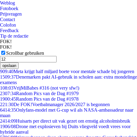
Weblog
Fotoboek
Prijsvragen
Contact
Colofon
Feedback
Tip de redactie
FOK!
FOK!
Scrollbar gebruiken
opslaan
9
09:40
Meta krijgt half miljard boete voor mentale schade bij jongeren
15
09:37
Denemarken pakt AI-gebruik in scholen aan: extra mondelinge
examens
1
08:03
VrijMiBabes #316 (not very sfw!)
23
07:34
Random Pics van de Dag #1979
19
00:45
Random Pics van de Dag #1978
2
21:30
De FOK!Voetbalmanager 2026/2027 is begonnen
64
14:35
Onlyfans-model met G-cup wil als NASA-ambassadeur naar
maan
24
14:09
Huisarts per direct uit vak gezet om ernstig alcoholmisbruik
19
06/08
Drone met explosieven bij Duits vliegveld voedt vrees voor
hybride aanval