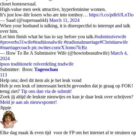
closet homosexuaI.
High-value men seek attractive, hyperfeminine women.
It’s just low-life losers who are into tomboy…
https://t.co/pdbSJLnTio
— Saad (@supersaad44)
March 11, 2024
When your husband is talking, it is disrespectful to interrupt and talk
over him.
Let him finish what he has to say before you talk.
#submissivewife
#proverbs31wife
#traditionalwife
#tradionalmarriage
#Christianwife
#marriagecoach
pic.twitter.com/X3omo7IcBz
— How To Be A Submissive Wife (@howtobeasubwife)
March 4,
2024
ipsos
traditionele rolverdeling
tradwife
Submitter:
Bron:
Tagesschau
113
Help ons; deel dit item als je het leuk vond
Heb je een leuk of interessant bericht gevonden dat je graag op FOK!
terug ziet?
Tip ons dan via de submit!
Zoek jij altijd de leukste nieuwtjes en kun je daar leuk over schrijven?
Meld je aan als nieuwsposter!
Jippie
Elke dag maak ik even tijd voor de FP om het internet af te struinen op