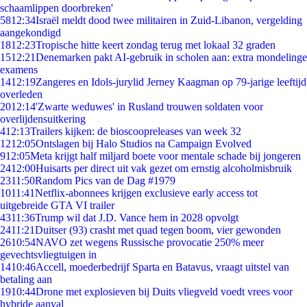
schaamlippen doorbreken'
58
12:34
Israël meldt dood twee militairen in Zuid-Libanon, vergelding
aangekondigd
18
12:23
Tropische hitte keert zondag terug met lokaal 32 graden
15
12:21
Denemarken pakt AI-gebruik in scholen aan: extra mondelinge
examens
14
12:19
Zangeres en Idols-jurylid Jerney Kaagman op 79-jarige leeftijd
overleden
20
12:14
'Zwarte weduwes' in Rusland trouwen soldaten voor
overlijdensuitkering
4
12:13
Trailers kijken: de bioscoopreleases van week 32
12
12:05
Ontslagen bij Halo Studios na Campaign Evolved
9
12:05
Meta krijgt half miljard boete voor mentale schade bij jongeren
24
12:00
Huisarts per direct uit vak gezet om ernstig alcoholmisbruik
23
11:50
Random Pics van de Dag #1979
10
11:41
Netflix-abonnees krijgen exclusieve early access tot
uitgebreide GTA VI trailer
43
11:36
Trump wil dat J.D. Vance hem in 2028 opvolgt
24
11:21
Duitser (93) crasht met quad tegen boom, vier gewonden
26
10:54
NAVO zet wegens Russische provocatie 250% meer
gevechtsvliegtuigen in
14
10:46
Accell, moederbedrijf Sparta en Batavus, vraagt uitstel van
betaling aan
19
10:44
Drone met explosieven bij Duits vliegveld voedt vrees voor
hybride aanval