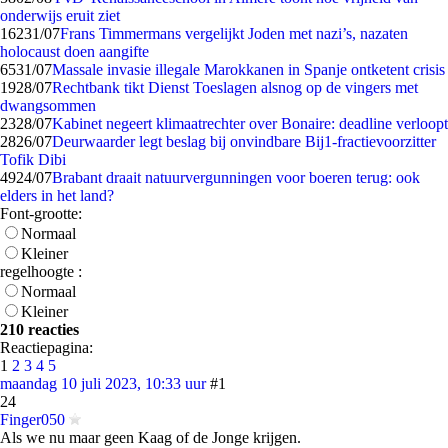
onderwijs eruit ziet
162
31/07
Frans Timmermans vergelijkt Joden met nazi’s, nazaten
holocaust doen aangifte
65
31/07
Massale invasie illegale Marokkanen in Spanje ontketent crisis
19
28/07
Rechtbank tikt Dienst Toeslagen alsnog op de vingers met
dwangsommen
23
28/07
Kabinet negeert klimaatrechter over Bonaire: deadline verloopt
28
26/07
Deurwaarder legt beslag bij onvindbare Bij1-fractievoorzitter
Tofik Dibi
49
24/07
Brabant draait natuurvergunningen voor boeren terug: ook
elders in het land?
Font-grootte:
Normaal
Kleiner
regelhoogte :
Normaal
Kleiner
210 reacties
Reactiepagina:
1
2
3
4
5
maandag 10 juli 2023, 10:33 uur
#1
24
Finger050
Als we nu maar geen Kaag of de Jonge krijgen.