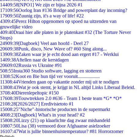
144
09:58
[NPO1] We zijn er bijna 2026 #1
171
09:56
Oorlog Iran #136 Bridge and powerplant day incoming?
179
09:50
Zuunig zijn, it's a way of life! #22
43
09:45
Perez Hilton opgenomen op spoed na uitzenden van
gruwelijke video
4
09:40
Draai hier alle platen in je platenkast #32 (The Torture Never
Stops)
249
09:39
[Dagboek] Veel aan hoofd - Deel 27
206
09:38
Punk, disco, New Wave of? #60 Sing along...
139
09:38
Zaken waar je je echt dood aan ergert #17 - Werklui
14
09:38
Aftellen naar de kerstdagen
206
09:02
Russia vs Ukraine #91
5
08:55
Insta360 Studio software, lagging en stotteren
13
08:52
Koot en Bie hun tijd ver vooruit..................
113
08:44
Vrienden gaan op vakantie zonder mij uit te nodigen
138
08:43
Wat je ook stemt, je krijgt in NL altijd Links Liberaal Beleid.
37
08:40
Dierenlepeltopic #150
176
08:39
Touwtrekken 2.0 #636 - Team 1 beste team *G* *O*
21
08:28
[2026/2027] Eredivisietoto #1
150
08:25
"Niche"-historische producten in de supermarkt
40
08:23
[Dagboek] What's in your head? #2
158
08:20
Lizzy (21) op klaarlichte dag zwaar mishandeld
108
07:50
Lisa (38) vermoord door Afghaanse asielzoeker
161
07:47
Wat is jullie binnenhuistemperatuur? #81 Horrorzomer
Politiek