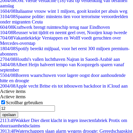
20
04/08
OM: vierde verdachte (18) vast op verdenking van beramen
aanslag
16
04/08
Italiaanse vrouw wint 1 miljoen, gooit kraslot per abuis weg
31
04/08
Spaanse politie: minstens tien voor terrorisme veroordeelden
onder migranten Ceuta
6
04/08
Kraftwerk brengt ruimteschip terug naar Eindhoven
1
04/08
Reusser wint tijdrit en neemt geel over, Nooijen knap tweede
7
04/08
Vakantiekiekje Verstappen en Wolff voedt geruchten over
Mercedes-overstap
18
04/08
Spotify bereikt mijlpaal, voor het eerst 300 miljoen premium-
abonnees
27
04/08
Houthi's vallen luchthaven Najran in Saoedi-Arabië aan
34
04/08
Albert Heijn halveert tempo van Koopzegels sparen vanaf
september
55
04/08
Boeren waarschuwen voor lagere oogst door aanhoudende
hitte en droogte
20
04/08
Apple vecht Britse eis tot inbouwen backdoor in iCloud aan
Actieve items
Actieve items
Scrollbar gebruiken
opslaan
21
13:49
Wakker Dier dient klacht in tegen insectenfabriek Protix om
duurzaamheidsclaims
39
13:48
Waterschappen slaan alarm wegens droogte: Gereedschapskist