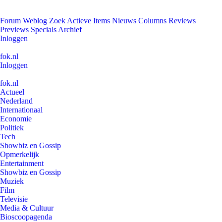
Forum
Weblog
Zoek
Actieve Items
Nieuws
Columns
Reviews
Previews
Specials
Archief
Inloggen
fok.nl
Inloggen
fok.nl
Actueel
Nederland
Internationaal
Economie
Politiek
Tech
Showbiz en Gossip
Opmerkelijk
Entertainment
Showbiz en Gossip
Muziek
Film
Televisie
Media & Cultuur
Bioscoopagenda