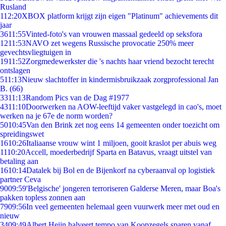
Rusland
1
12:20
XBOX platform krijgt zijn eigen "Platinum" achievements dit
jaar
36
11:55
Vinted-foto's van vrouwen massaal gedeeld op seksfora
12
11:53
NAVO zet wegens Russische provocatie 250% meer
gevechtsvliegtuigen in
19
11:52
Zorgmedewerkster die 's nachts haar vriend bezocht terecht
ontslagen
5
11:13
Nieuw slachtoffer in kindermisbruikzaak zorgprofessional Jan
B. (66)
33
11:13
Random Pics van de Dag #1977
43
11:10
Doorwerken na AOW-leeftijd vaker vastgelegd in cao's, moet
werken na je 67e de norm worden?
50
10:45
Van den Brink zet nog eens 14 gemeenten onder toezicht om
spreidingswet
16
10:26
Italiaanse vrouw wint 1 miljoen, gooit kraslot per abuis weg
11
10:20
Accell, moederbedrijf Sparta en Batavus, vraagt uitstel van
betaling aan
16
10:14
Datalek bij Bol en de Bijenkorf na cyberaanval op logistiek
partner Ceva
90
09:59
'Belgische' jongeren terroriseren Galderse Meren, maar Boa's
pakken topless zonnen aan
79
09:56
In veel gemeenten helemaal geen vuurwerk meer met oud en
nieuw
34
09:49
Albert Heijn halveert tempo van Koopzegels sparen vanaf