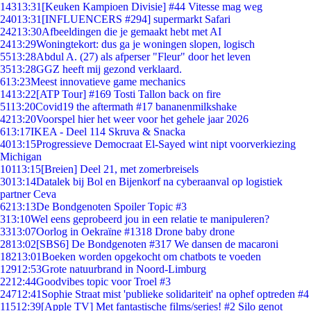
143
13:31
[Keuken Kampioen Divisie] #44 Vitesse mag weg
240
13:31
[INFLUENCERS #294] supermarkt Safari
242
13:30
Afbeeldingen die je gemaakt hebt met AI
24
13:29
Woningtekort: dus ga je woningen slopen, logisch
55
13:28
Abdul A. (27) als afperser "Fleur" door het leven
35
13:28
GGZ heeft mij gezond verklaard.
6
13:23
Meest innovatieve game mechanics
14
13:22
[ATP Tour] #169 Tosti Tallon back on fire
51
13:20
Covid19 the aftermath #17 bananenmilkshake
42
13:20
Voorspel hier het weer voor het gehele jaar 2026
6
13:17
IKEA - Deel 114 Skruva & Snacka
40
13:15
Progressieve Democraat El-Sayed wint nipt voorverkiezing
Michigan
101
13:15
[Breien] Deel 21, met zomerbreisels
30
13:14
Datalek bij Bol en Bijenkorf na cyberaanval op logistiek
partner Ceva
62
13:13
De Bondgenoten Spoiler Topic #3
3
13:10
Wel eens geprobeerd jou in een relatie te manipuleren?
33
13:07
Oorlog in Oekraïne #1318 Drone baby drone
28
13:02
[SBS6] De Bondgenoten #317 We dansen de macaroni
182
13:01
Boeken worden opgekocht om chatbots te voeden
129
12:53
Grote natuurbrand in Noord-Limburg
22
12:44
Goodvibes topic voor Troel #3
247
12:41
Sophie Straat mist 'publieke solidariteit' na ophef optreden #4
115
12:39
[Apple TV] Met fantastische films/series! #2 Silo genot