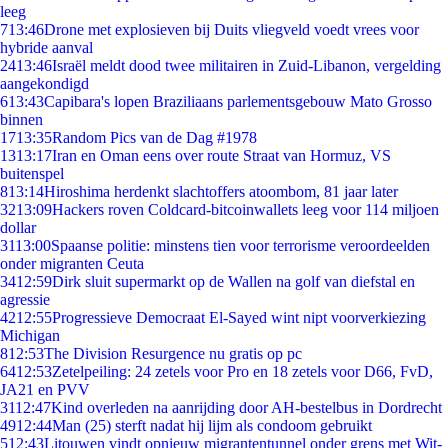
leeg
7
13:46
Drone met explosieven bij Duits vliegveld voedt vrees voor
hybride aanval
24
13:46
Israël meldt dood twee militairen in Zuid-Libanon, vergelding
aangekondigd
6
13:43
Capibara's lopen Braziliaans parlementsgebouw Mato Grosso
binnen
17
13:35
Random Pics van de Dag #1978
13
13:17
Iran en Oman eens over route Straat van Hormuz, VS
buitenspel
8
13:14
Hiroshima herdenkt slachtoffers atoombom, 81 jaar later
32
13:09
Hackers roven Coldcard-bitcoinwallets leeg voor 114 miljoen
dollar
31
13:00
Spaanse politie: minstens tien voor terrorisme veroordeelden
onder migranten Ceuta
34
12:59
Dirk sluit supermarkt op de Wallen na golf van diefstal en
agressie
42
12:55
Progressieve Democraat El-Sayed wint nipt voorverkiezing
Michigan
8
12:53
The Division Resurgence nu gratis op pc
64
12:53
Zetelpeiling: 24 zetels voor Pro en 18 zetels voor D66, FvD,
JA21 en PVV
31
12:47
Kind overleden na aanrijding door AH-bestelbus in Dordrecht
49
12:44
Man (25) sterft nadat hij lijm als condoom gebruikt
5
12:43
Litouwen vindt opnieuw migrantentunnel onder grens met Wit-