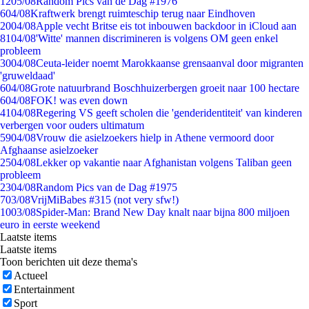
12
05/08
Random Pics van de Dag #1976
6
04/08
Kraftwerk brengt ruimteschip terug naar Eindhoven
20
04/08
Apple vecht Britse eis tot inbouwen backdoor in iCloud aan
81
04/08
'Witte' mannen discrimineren is volgens OM geen enkel
probleem
30
04/08
Ceuta-leider noemt Marokkaanse grensaanval door migranten
'gruweldaad'
6
04/08
Grote natuurbrand Boschhuizerbergen groeit naar 100 hectare
6
04/08
FOK! was even down
41
04/08
Regering VS geeft scholen die 'genderidentiteit' van kinderen
verbergen voor ouders ultimatum
59
04/08
Vrouw die asielzoekers hielp in Athene vermoord door
Afghaanse asielzoeker
25
04/08
Lekker op vakantie naar Afghanistan volgens Taliban geen
probleem
23
04/08
Random Pics van de Dag #1975
7
03/08
VrijMiBabes #315 (not very sfw!)
10
03/08
Spider-Man: Brand New Day knalt naar bijna 800 miljoen
euro in eerste weekend
Laatste items
Laatste items
Toon berichten uit deze thema's
Actueel
Entertainment
Sport