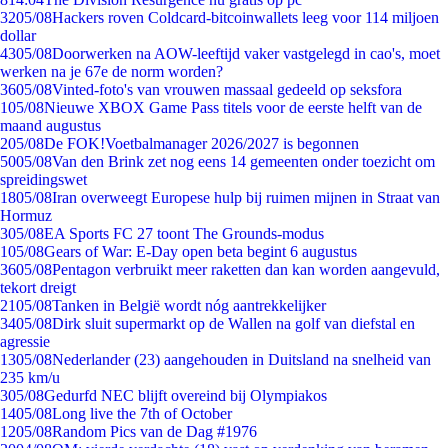
32
05/08
Hackers roven Coldcard-bitcoinwallets leeg voor 114 miljoen
dollar
43
05/08
Doorwerken na AOW-leeftijd vaker vastgelegd in cao's, moet
werken na je 67e de norm worden?
36
05/08
Vinted-foto's van vrouwen massaal gedeeld op seksfora
1
05/08
Nieuwe XBOX Game Pass titels voor de eerste helft van de
maand augustus
2
05/08
De FOK!Voetbalmanager 2026/2027 is begonnen
50
05/08
Van den Brink zet nog eens 14 gemeenten onder toezicht om
spreidingswet
18
05/08
Iran overweegt Europese hulp bij ruimen mijnen in Straat van
Hormuz
3
05/08
EA Sports FC 27 toont The Grounds-modus
1
05/08
Gears of War: E-Day open beta begint 6 augustus
36
05/08
Pentagon verbruikt meer raketten dan kan worden aangevuld,
tekort dreigt
21
05/08
Tanken in België wordt nóg aantrekkelijker
34
05/08
Dirk sluit supermarkt op de Wallen na golf van diefstal en
agressie
13
05/08
Nederlander (23) aangehouden in Duitsland na snelheid van
235 km/u
3
05/08
Gedurfd NEC blijft overeind bij Olympiakos
14
05/08
Long live the 7th of October
12
05/08
Random Pics van de Dag #1976