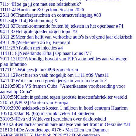
7
11:44
Hoe ga jij om met een relatiebreuk?
111
11:41
Hurricane & Cyclone Season 2026
25
11:36
Transfergeruchten en contractverlenging #83
9
11:34
[RTL4] Bestemming X
59
11:33
Tenenkrommende fouten bij teksten in het openbaar #74
94
11:33
Het grote goedemorgen topic #3
18
11:29
Meer dan helft van verkochte auto's is volgend jaar elektrisch
49
11:29
[Wielrennen #616] Brennan!
61
11:25
Afvallen met injecties #4
114
11:18
[Nederlands Elftal] Op naar Louis IV?
79
11:13
UEFA kondigt boycot van FIFA-competities aan vanwege
plan Infantino
117
11:12
Wat lees je nu? #96 zomerlezen
33
11:12
Post hier zo vaak mogelijk om 11:11 #39 Vanz11
14
11:02
Wat is nou een goede jerrycan voor in de auto ?
112
10:59
De VS framen Cuba: "Amerikaanse voorbereiding voor
aanval op Cuba"
18
10:55
Klacht ingediend tegen grootste insectenfabriek ter wereld
5
10:53
[NPO2] Poorten van Europa
70
10:39
30 asielzoekers kosten 1 miljoen in hotel centrum Haarlem
105
10:37
Jan B. (66) misbruikt zeker 14 kinderen
38
10:34
[Eva vd Wijdeven] geruchten over dakloosheid
69
10:25
Een tactische/militaire analyse van het front in Oekraïne #31
218
10:14
De Avondetappe #176 - Met Ellen ten Damme.
264
09:58
[NET5] Het blok 2026 #32 Blokkendozen