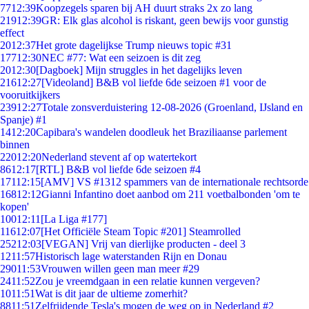
77
12:39
Koopzegels sparen bij AH duurt straks 2x zo lang
219
12:39
GR: Elk glas alcohol is riskant, geen bewijs voor gunstig
effect
20
12:37
Het grote dagelijkse Trump nieuws topic #31
177
12:30
NEC #77: Wat een seizoen is dit zeg
20
12:30
[Dagboek] Mijn struggles in het dagelijks leven
216
12:27
[Videoland] B&B vol liefde 6de seizoen #1 voor de
vooruitkijkers
239
12:27
Totale zonsverduistering 12-08-2026 (Groenland, IJsland en
Spanje) #1
14
12:20
Capibara's wandelen doodleuk het Braziliaanse parlement
binnen
220
12:20
Nederland stevent af op watertekort
86
12:17
[RTL] B&B vol liefde 6de seizoen #4
171
12:15
[AMV] VS #1312 spammers van de internationale rechtsorde
168
12:12
Gianni Infantino doet aanbod om 211 voetbalbonden 'om te
kopen'
100
12:11
[La Liga #177]
116
12:07
[Het Officiële Steam Topic #201] Steamrolled
252
12:03
[VEGAN] Vrij van dierlijke producten - deel 3
12
11:57
Historisch lage waterstanden Rijn en Donau
290
11:53
Vrouwen willen geen man meer #29
24
11:52
Zou je vreemdgaan in een relatie kunnen vergeven?
10
11:51
Wat is dit jaar de ultieme zomerhit?
88
11:51
Zelfrijdende Tesla's mogen de weg op in Nederland #2