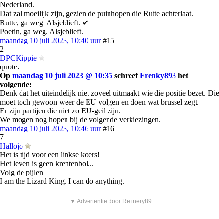
Nederland.
Dat zal moeilijk zijn, gezien de puinhopen die Rutte achterlaat.
Rutte, ga weg. Alsjeblieft. ✔
Poetin, ga weg. Alsjeblieft.
maandag 10 juli 2023, 10:40 uur
#15
2
DPCKippie
quote:
Op
maandag 10 juli 2023 @ 10:35
schreef
Frenky893
het
volgende:
Denk dat het uiteindelijk niet zoveel uitmaakt wie die positie bezet. Die
moet toch gewoon weer de EU volgen en doen wat brussel zegt.
Er zijn partijen die niet zo EU-geil zijn.
We mogen nog hopen bij de volgende verkiezingen.
maandag 10 juli 2023, 10:46 uur
#16
7
Hallojo
Het is tijd voor een linkse koers!
Het leven is geen krentenbol...
Volg de pijlen.
I am the Lizard King. I can do anything.
▼ Advertentie door Refinery89