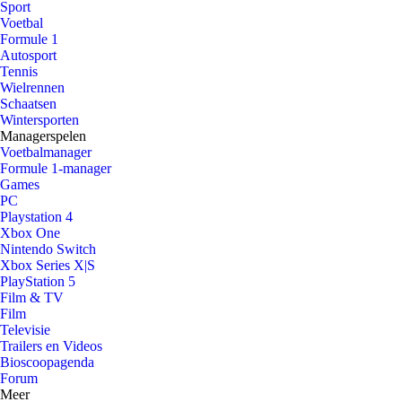
Sport
Voetbal
Formule 1
Autosport
Tennis
Wielrennen
Schaatsen
Wintersporten
Managerspelen
Voetbalmanager
Formule 1-manager
Games
PC
Playstation 4
Xbox One
Nintendo Switch
Xbox Series X|S
PlayStation 5
Film & TV
Film
Televisie
Trailers en Videos
Bioscoopagenda
Forum
Meer