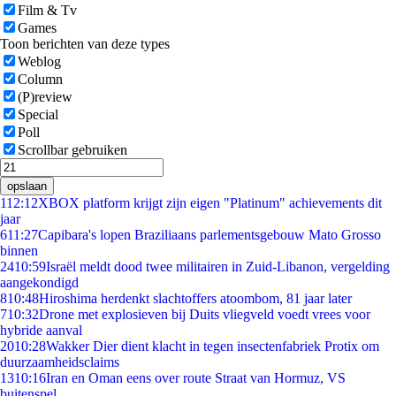
Film & Tv
Games
Toon berichten van deze types
Weblog
Column
(P)review
Special
Poll
Scrollbar gebruiken
opslaan
1
12:12
XBOX platform krijgt zijn eigen "Platinum" achievements dit
jaar
6
11:27
Capibara's lopen Braziliaans parlementsgebouw Mato Grosso
binnen
24
10:59
Israël meldt dood twee militairen in Zuid-Libanon, vergelding
aangekondigd
8
10:48
Hiroshima herdenkt slachtoffers atoombom, 81 jaar later
7
10:32
Drone met explosieven bij Duits vliegveld voedt vrees voor
hybride aanval
20
10:28
Wakker Dier dient klacht in tegen insectenfabriek Protix om
duurzaamheidsclaims
13
10:16
Iran en Oman eens over route Straat van Hormuz, VS
buitenspel