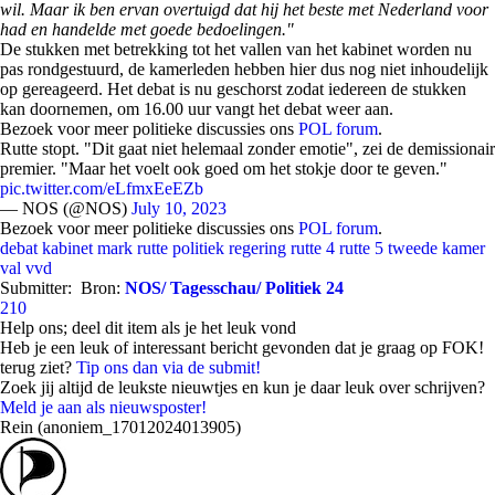
wil. Maar ik ben ervan overtuigd dat hij het beste met Nederland voor
had en handelde met goede bedoelingen."
De stukken met betrekking tot het vallen van het kabinet worden nu
pas rondgestuurd, de kamerleden hebben hier dus nog niet inhoudelijk
op gereageerd. Het debat is nu geschorst zodat iedereen de stukken
kan doornemen, om 16.00 uur vangt het debat weer aan.
Bezoek voor meer politieke discussies ons
POL forum
.
Rutte stopt. "Dit gaat niet helemaal zonder emotie", zei de demissionair
premier. "Maar het voelt ook goed om het stokje door te geven."
pic.twitter.com/eLfmxEeEZb
— NOS (@NOS)
July 10, 2023
Bezoek voor meer politieke discussies ons
POL forum
.
debat
kabinet
mark rutte
politiek
regering
rutte 4
rutte 5
tweede kamer
val
vvd
Submitter:
Bron:
NOS/ Tagesschau/ Politiek 24
210
Help ons; deel dit item als je het leuk vond
Heb je een leuk of interessant bericht gevonden dat je graag op FOK!
terug ziet?
Tip ons dan via de submit!
Zoek jij altijd de leukste nieuwtjes en kun je daar leuk over schrijven?
Meld je aan als nieuwsposter!
Rein (anoniem_17012024013905)