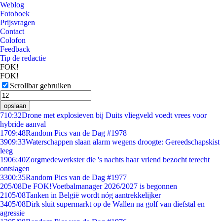
Weblog
Fotoboek
Prijsvragen
Contact
Colofon
Feedback
Tip de redactie
FOK!
FOK!
Scrollbar gebruiken
opslaan
7
10:32
Drone met explosieven bij Duits vliegveld voedt vrees voor
hybride aanval
17
09:48
Random Pics van de Dag #1978
39
09:33
Waterschappen slaan alarm wegens droogte: Gereedschapskist
leeg
19
06:40
Zorgmedewerkster die 's nachts haar vriend bezocht terecht
ontslagen
33
00:35
Random Pics van de Dag #1977
2
05/08
De FOK!Voetbalmanager 2026/2027 is begonnen
21
05/08
Tanken in België wordt nóg aantrekkelijker
34
05/08
Dirk sluit supermarkt op de Wallen na golf van diefstal en
agressie