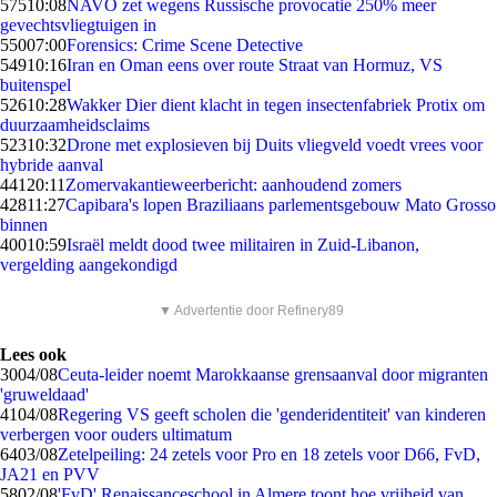
575
10:08
NAVO zet wegens Russische provocatie 250% meer
gevechtsvliegtuigen in
550
07:00
Forensics: Crime Scene Detective
549
10:16
Iran en Oman eens over route Straat van Hormuz, VS
buitenspel
526
10:28
Wakker Dier dient klacht in tegen insectenfabriek Protix om
duurzaamheidsclaims
523
10:32
Drone met explosieven bij Duits vliegveld voedt vrees voor
hybride aanval
441
20:11
Zomervakantieweerbericht: aanhoudend zomers
428
11:27
Capibara's lopen Braziliaans parlementsgebouw Mato Grosso
binnen
400
10:59
Israël meldt dood twee militairen in Zuid-Libanon,
vergelding aangekondigd
▼ Advertentie door Refinery89
Lees ook
30
04/08
Ceuta-leider noemt Marokkaanse grensaanval door migranten
'gruweldaad'
41
04/08
Regering VS geeft scholen die 'genderidentiteit' van kinderen
verbergen voor ouders ultimatum
64
03/08
Zetelpeiling: 24 zetels voor Pro en 18 zetels voor D66, FvD,
JA21 en PVV
58
02/08
'FvD' Renaissanceschool in Almere toont hoe vrijheid van