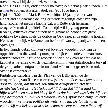
november, zal hij de politiek verlaten.
Rond 11:30 uur zal, onder ander hierover, een debat plaats vinden. Dat
is
hier
te volgen. Als alternatief, een YouTube linkje.
Update 15.00 uur:
Mark Rutte was bijna 13 jaar premier van
Nederland en daarmee de langstzittende regeringsleider van zijn
land.
Zodra het nieuwe kabinet zit, wil Rutte zich helemaal
terugtrekken uit de politiek. Tot die tijd wil hij graag premier blijven.
Koning Willem-Alexander zou hem gevraagd hebben om grote
politieke kwesties, zoals de oorlog in Oekraïne, in de gaten te houden.
Het is onduidelijk wie Rutte aan het hoofd van zijn partij zou kunnen
opvolgen.
In het gaande debat klonken veel lovende woorden, ook van de
oppositieleden die vandaag oorspronkelijk een motie van wantrouwen
wilden indienen. Kritische woorden vielen ook over het feit dat het
kabinet is gevallen over de gezinshereniging van statushouders terwijl
de groep arbeidsmigranten in ons land vele malen groter is en ook
overlast veroorzaakt.
Partijleider Caroline van der Plas van de BBB noemde de
terugtrekking van Rutte een zeer wijs besluit.
"Ik verwachtte dat hij
door zou gaan, dat hij zich zou blijven bezighouden met het
asielbeleid",
zei ze.
"Het leek alsof hij dacht dat hij het land kon
blijven leiden en overeind bleef. Ik denk dat het heel wijs is dat hij deze
stap heeft gezet."
Ook Geert Wilders (PVV), sprak toch enige lovende
woorden:
"We waren politiek als water en vuur. De laatste jaren
voerde hij een beleid dat in schril contrast staat met wat mijn partij