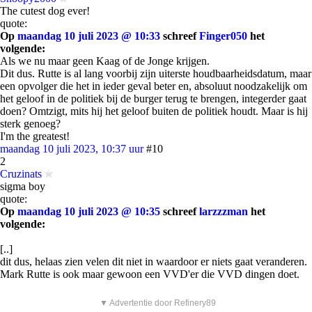
The cutest dog ever!
quote:
Op
maandag 10 juli 2023 @ 10:33
schreef
Finger050
het
volgende:
Als we nu maar geen Kaag of de Jonge krijgen.
Dit dus. Rutte is al lang voorbij zijn uiterste houdbaarheidsdatum, maar
een opvolger die het in ieder geval beter en, absoluut noodzakelijk om
het geloof in de politiek bij de burger terug te brengen, integerder gaat
doen? Omtzigt, mits hij het geloof buiten de politiek houdt. Maar is hij
sterk genoeg?
I'm the greatest!
maandag 10 juli 2023, 10:37 uur
#10
2
Cruzinats
sigma boy
quote:
Op
maandag 10 juli 2023 @ 10:35
schreef
larzzzman
het
volgende:
[..]
dit dus, helaas zien velen dit niet in waardoor er niets gaat veranderen.
Mark Rutte is ook maar gewoon een VVD'er die VVD dingen doet.
▼ Advertentie door Refinery89