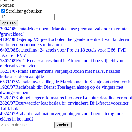
Politiek
Scrollbar gebruiken
opslaan
30
04/08
Ceuta-leider noemt Marokkaanse grensaanval door migranten
'gruweldaad'
41
04/08
Regering VS geeft scholen die 'genderidentiteit' van kinderen
verbergen voor ouders ultimatum
64
03/08
Zetelpeiling: 24 zetels voor Pro en 18 zetels voor D66, FvD,
JA21 en PVV
58
02/08
'FvD' Renaissanceschool in Almere toont hoe vrijheid van
onderwijs eruit ziet
162
31/07
Frans Timmermans vergelijkt Joden met nazi’s, nazaten
holocaust doen aangifte
65
31/07
Massale invasie illegale Marokkanen in Spanje ontketent crisis
19
28/07
Rechtbank tikt Dienst Toeslagen alsnog op de vingers met
dwangsommen
23
28/07
Kabinet negeert klimaatrechter over Bonaire: deadline verloopt
28
26/07
Deurwaarder legt beslag bij onvindbare Bij1-fractievoorzitter
Tofik Dibi
49
24/07
Brabant draait natuurvergunningen voor boeren terug: ook
elders in het land?