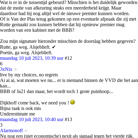
Wat is er in de tussentijd gebeurd? Misschien is het duidelijk geworden
dat de motie van afkeuring straks een meerderheid krijgt. Maar
daardoor had hij nog altijd wel de nieuwe premier kunnen worden.
Of is Van der Plas terug gekomen op een eventuele afpraak die zij met
Rutte gemaakt zou kunnen hebben dat hij opnieuw premier mag
worden van een kabinet met de BBB?
Zou mijn signature hieronder misschien de doorslag hebben gegeven?
Rutte, ga weg. Alsjeblieft. ✔
Poetin, ga weg. Alsjeblieft.
maandag 10 juli 2023, 10:39 uur
#12
6
3xNix
live by my choices, no regrets
Ai ai ai, wat moeten we nu... er is niemand binnen de VVD die het aan
kan...
BBB of Ja21 dan maar, het wordt toch 1 grote puinhoop...
Dijkhoff come back, we need you !
Bijna raak is ook mis
Underestimate me
maandag 10 juli 2023, 10:40 uur
#13
3
Alarmonoff
Nu nog een (niet economische) nexit als signaal tegen het vierde rijk.