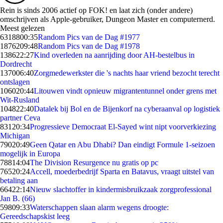
Rein is sinds 2006 actief op FOK! en laat zich (onder andere)
omschrijven als Apple-gebruiker, Dungeon Master en computernerd.
Meest gelezen
63188
00:35
Random Pics van de Dag #1977
18762
09:48
Random Pics van de Dag #1978
1386
22:27
Kind overleden na aanrijding door AH-bestelbus in
Dordrecht
1370
06:40
Zorgmedewerkster die 's nachts haar vriend bezocht terecht
ontslagen
1060
20:44
Litouwen vindt opnieuw migrantentunnel onder grens met
Wit-Rusland
1048
22:40
Datalek bij Bol en de Bijenkorf na cyberaanval op logistiek
partner Ceva
831
20:34
Progressieve Democraat El-Sayed wint nipt voorverkiezing
Michigan
790
20:49
Geen Qatar en Abu Dhabi? Dan eindigt Formule 1-seizoen
mogelijk in Europa
788
14:04
The Division Resurgence nu gratis op pc
765
20:24
Accell, moederbedrijf Sparta en Batavus, vraagt uitstel van
betaling aan
664
22:14
Nieuw slachtoffer in kindermisbruikzaak zorgprofessional
Jan B. (66)
598
09:33
Waterschappen slaan alarm wegens droogte:
Gereedschapskist leeg