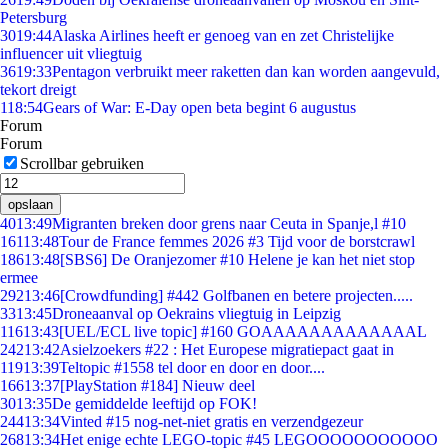
Petersburg
30
19:44
Alaska Airlines heeft er genoeg van en zet Christelijke
influencer uit vliegtuig
36
19:33
Pentagon verbruikt meer raketten dan kan worden aangevuld,
tekort dreigt
1
18:54
Gears of War: E-Day open beta begint 6 augustus
Forum
Forum
Scrollbar gebruiken
opslaan
40
13:49
Migranten breken door grens naar Ceuta in Spanje,l #10
161
13:48
Tour de France femmes 2026 #3 Tijd voor de borstcrawl
186
13:48
[SBS6] De Oranjezomer #10 Helene je kan het niet stop
ermee
292
13:46
[Crowdfunding] #442 Golfbanen en betere projecten.....
33
13:45
Droneaanval op Oekrains vliegtuig in Leipzig
116
13:43
[UEL/ECL live topic] #160 GOAAAAAAAAAAAAAL
242
13:42
Asielzoekers #22 : Het Europese migratiepact gaat in
119
13:39
Teltopic #1558 tel door en door en door....
166
13:37
[PlayStation #184] Nieuw deel
30
13:35
De gemiddelde leeftijd op FOK!
244
13:34
Vinted #15 nog-net-niet gratis en verzendgezeur
268
13:34
Het enige echte LEGO-topic #45 LEGOOOOOOOOOOO