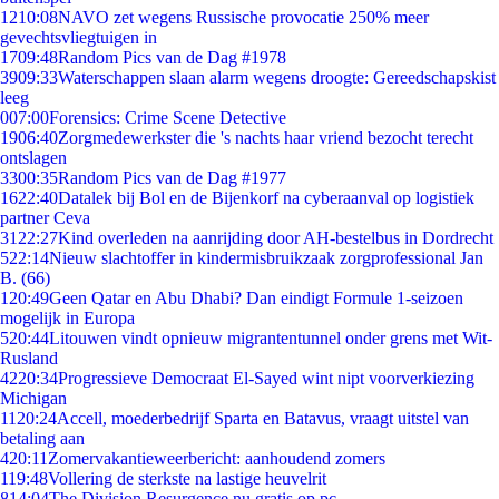
12
10:08
NAVO zet wegens Russische provocatie 250% meer
gevechtsvliegtuigen in
17
09:48
Random Pics van de Dag #1978
39
09:33
Waterschappen slaan alarm wegens droogte: Gereedschapskist
leeg
0
07:00
Forensics: Crime Scene Detective
19
06:40
Zorgmedewerkster die 's nachts haar vriend bezocht terecht
ontslagen
33
00:35
Random Pics van de Dag #1977
16
22:40
Datalek bij Bol en de Bijenkorf na cyberaanval op logistiek
partner Ceva
31
22:27
Kind overleden na aanrijding door AH-bestelbus in Dordrecht
5
22:14
Nieuw slachtoffer in kindermisbruikzaak zorgprofessional Jan
B. (66)
1
20:49
Geen Qatar en Abu Dhabi? Dan eindigt Formule 1-seizoen
mogelijk in Europa
5
20:44
Litouwen vindt opnieuw migrantentunnel onder grens met Wit-
Rusland
42
20:34
Progressieve Democraat El-Sayed wint nipt voorverkiezing
Michigan
11
20:24
Accell, moederbedrijf Sparta en Batavus, vraagt uitstel van
betaling aan
4
20:11
Zomervakantieweerbericht: aanhoudend zomers
1
19:48
Vollering de sterkste na lastige heuvelrit
8
14:04
The Division Resurgence nu gratis op pc