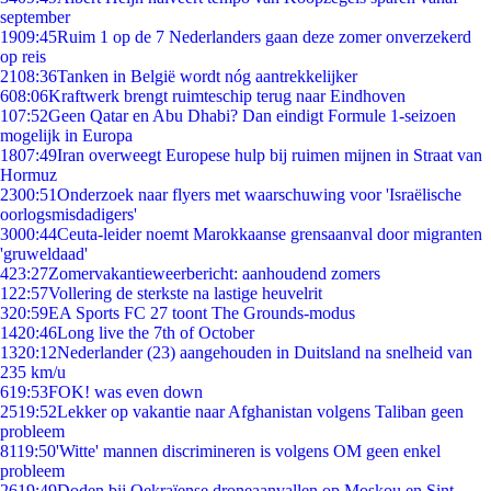
september
19
09:45
Ruim 1 op de 7 Nederlanders gaan deze zomer onverzekerd
op reis
21
08:36
Tanken in België wordt nóg aantrekkelijker
6
08:06
Kraftwerk brengt ruimteschip terug naar Eindhoven
1
07:52
Geen Qatar en Abu Dhabi? Dan eindigt Formule 1-seizoen
mogelijk in Europa
18
07:49
Iran overweegt Europese hulp bij ruimen mijnen in Straat van
Hormuz
23
00:51
Onderzoek naar flyers met waarschuwing voor 'Israëlische
oorlogsmisdadigers'
30
00:44
Ceuta-leider noemt Marokkaanse grensaanval door migranten
'gruweldaad'
4
23:27
Zomervakantieweerbericht: aanhoudend zomers
1
22:57
Vollering de sterkste na lastige heuvelrit
3
20:59
EA Sports FC 27 toont The Grounds-modus
14
20:46
Long live the 7th of October
13
20:12
Nederlander (23) aangehouden in Duitsland na snelheid van
235 km/u
6
19:53
FOK! was even down
25
19:52
Lekker op vakantie naar Afghanistan volgens Taliban geen
probleem
81
19:50
'Witte' mannen discrimineren is volgens OM geen enkel
probleem
26
19:49
Doden bij Oekraïense droneaanvallen op Moskou en Sint-