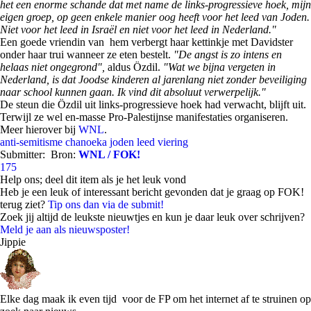
het een enorme schande dat met name de links-progressieve hoek, mijn
eigen groep, op geen enkele manier oog heeft voor het leed van Joden.
Niet voor het leed in Israël en niet voor het leed in Nederland."
Een goede vriendin van hem verbergt haar kettinkje met Davidster
onder haar trui wanneer ze eten bestelt.
"De angst is zo intens en
helaas niet ongegrond",
aldus Özdil.
"Wat we bijna vergeten in
Nederland, is dat Joodse kinderen al jarenlang niet zonder beveiliging
naar school kunnen gaan. Ik vind dit absoluut verwerpelijk."
De steun die Özdil uit links-progressieve hoek had verwacht, blijft uit.
Terwijl ze wel en-masse Pro-Palestijnse manifestaties organiseren.
Meer hierover bij
WNL
.
anti-semitisme
chanoeka
joden
leed
viering
Submitter:
Bron:
WNL / FOK!
175
Help ons; deel dit item als je het leuk vond
Heb je een leuk of interessant bericht gevonden dat je graag op FOK!
terug ziet?
Tip ons dan via de submit!
Zoek jij altijd de leukste nieuwtjes en kun je daar leuk over schrijven?
Meld je aan als nieuwsposter!
Jippie
Elke dag maak ik even tijd voor de FP om het internet af te struinen op