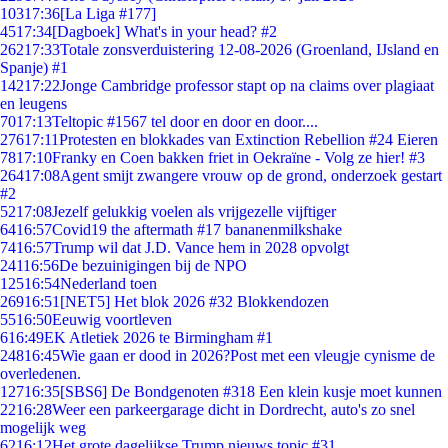
103
17:36
[La Liga #177]
45
17:34
[Dagboek] What's in your head? #2
262
17:33
Totale zonsverduistering 12-08-2026 (Groenland, IJsland en
Spanje) #1
142
17:22
Jonge Cambridge professor stapt op na claims over plagiaat
en leugens
70
17:13
Teltopic #1567 tel door en door en door....
276
17:11
Protesten en blokkades van Extinction Rebellion #24 Eieren
78
17:10
Franky en Coen bakken friet in Oekraïne - Volg ze hier! #3
264
17:08
Agent smijt zwangere vrouw op de grond, onderzoek gestart
#2
52
17:08
Jezelf gelukkig voelen als vrijgezelle vijftiger
64
16:57
Covid19 the aftermath #17 bananenmilkshake
74
16:57
Trump wil dat J.D. Vance hem in 2028 opvolgt
241
16:56
De bezuinigingen bij de NPO
125
16:54
Nederland toen
269
16:51
[NET5] Het blok 2026 #32 Blokkendozen
55
16:50
Eeuwig voortleven
6
16:49
EK Atletiek 2026 te Birmingham #1
248
16:45
Wie gaan er dood in 2026?Post met een vleugje cynisme de
overledenen.
127
16:35
[SBS6] De Bondgenoten #318 Een klein kusje moet kunnen
22
16:28
Weer een parkeergarage dicht in Dordrecht, auto's zo snel
mogelijk weg
62
16:12
Het grote dagelijkse Trump nieuws topic #31