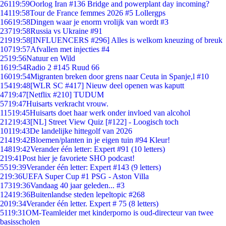
261
19:59
Oorlog Iran #136 Bridge and powerplant day incoming?
141
19:58
Tour de France femmes 2026 #5 Lollergps
166
19:58
Dingen waar je enorm vrolijk van wordt #3
237
19:58
Russia vs Ukraine #91
219
19:58
[INFLUENCERS #296] Alles is welkom kneuzing of breuk
107
19:57
Afvallen met injecties #4
25
19:56
Natuur en Wild
16
19:54
Radio 2 #145 Ruud 66
160
19:54
Migranten breken door grens naar Ceuta in Spanje,l #10
154
19:48
[WLR SC #417] Nieuw deel openen was kaputt
47
19:47
[Netflix #210] TUDUM
57
19:47
Huisarts verkracht vrouw.
115
19:45
Huisarts doet haar werk onder invloed van alcohol
212
19:43
[NL] Street View Quiz [#122] - Loogisch toch
101
19:43
De landelijke hittegolf van 2026
214
19:42
Bloemen/planten in je eigen tuin #94 Kleur!
148
19:42
Verander één letter: Expert #91 (10 letters)
2
19:41
Post hier je favoriete SHO podcast!
55
19:39
Verander één letter: Expert #143 (9 letters)
2
19:36
UEFA Super Cup #1 PSG - Aston Villa
173
19:36
Vandaag 40 jaar geleden... #3
124
19:36
Buitenlandse steden lepeltopic #268
20
19:34
Verander één letter. Expert # 75 (8 letters)
51
19:31
OM-Teamleider met kinderporno is oud-directeur van twee
basisscholen