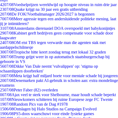
42
07/08
Voedselprijzen wereldwijd op hoogste niveau in ruim drie jaar
23
07/08
Quake krijgt na 30 jaar een gratis uitbreiding
2
07/08
De FOK!Voetbalmanager 2026/2027 is begonnen
70
07/08
Meer agressie tegen een andersluidende politieke mening, laat
jij je intimideren?
31
07/08
Amsterdams dierenasiel DOA overspoeld met babykonijntjes
29
07/08
Kabinet geeft bedrijven geen compensatie voor schade door
laagwater
24
07/08
OM eist TBS tegen verwarde man die agenten stak met
aardappelschilmesje
30
07/08
Tropische hitte keert zondag terug met lokaal 32 graden
30
07/08
Trump grijpt weer in op automatisch staatsburgerschap bij
geboorte in VS
56
07/08
Dikke Van Dale neemt 'vulvalippen' op: 'stigma op
schaamlippen doorbreken'
16
07/08
Meta krijgt half miljard boete voor mentale schade bij jongeren
20
07/08
Denemarken pakt AI-gebruik in scholen aan: extra mondelinge
examens
25
07/08
Peter Faber (82) overleden
0
07/08
Ajax veel te sterk voor Shelbourne, maar houdt schade beperkt
1
07/08
Nieuwkomers schitteren bij ruime Europese zege FC Twente
19
07/08
Random Pics van de Dag #1978
15
06/08
Ontslagen bij Halo Studios na Campaign Evolved
19
06/08
PS5-doos waarschuwt voor einde fysieke games