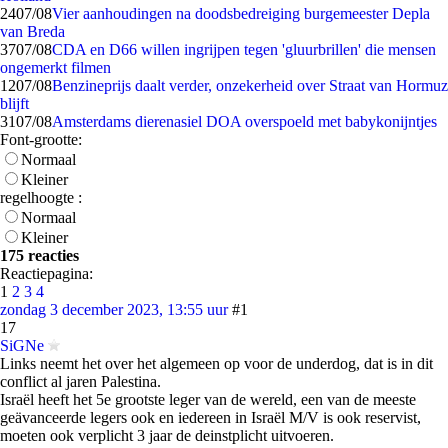
24
07/08
Vier aanhoudingen na doodsbedreiging burgemeester Depla
van Breda
37
07/08
CDA en D66 willen ingrijpen tegen 'gluurbrillen' die mensen
ongemerkt filmen
12
07/08
Benzineprijs daalt verder, onzekerheid over Straat van Hormuz
blijft
31
07/08
Amsterdams dierenasiel DOA overspoeld met babykonijntjes
Font-grootte:
Normaal
Kleiner
regelhoogte :
Normaal
Kleiner
175 reacties
Reactiepagina:
1
2
3
4
zondag 3 december 2023, 13:55 uur
#1
17
SiGNe
Links neemt het over het algemeen op voor de underdog, dat is in dit
conflict al jaren Palestina.
Israël heeft het 5e grootste leger van de wereld, een van de meeste
geävanceerde legers ook en iedereen in Israël M/V is ook reservist,
moeten ook verplicht 3 jaar de deinstplicht uitvoeren.