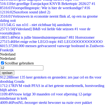
5
16:11
Het gezellige Eurojackpot KNVB Bekertopic 2026/27 #1
85
16:03
Voorspellingstopic: Wie is hier de weerkundige? #16
121
16:02
Saxofoon sound (deel 2)
35
16:01
Vertrouwen in economie neemt flink af, op een na grootse
daling ooit
1
15:54
LG nas n1t1 - niet zichtbaar bij aansluiten
257
15:50
[Videoland] B&B vol liefde 6de seizoen #1 voor de
vooruitkijkers
180
15:48
Wat is jullie binnenhuistemperatuur? #81 Horrorzomer
275
15:46
Het enige echte LEGO-topic #45 LEGOOOOOOOOOOO
60
15:37
200.000 mensen geëvacueerd vanwege bosbrand in Zuidwest-
Frankrijk
Nederland
Nederland
Scrollbar gebruiken
opslaan
9
12:28
Broer 135 keer gestoken en gesneden: zes jaar cel en tbs voor
doodslag Gouda
17
12:17
RIVM vindt PFAS in al het geteste moedermelk, borstvoeding
blijft advies
11
09:49
Vrouw krijgt 30 maanden cel voor afpersing 12-jarige
misdienaar in kerk
40
09:46
PostNL-bezorger steekt bewoner na ruzie over pakket