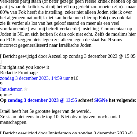
verkeerde partij staan (of beter gezegd geen reeele kritiek hebben op de
partij waar de kritiek wat mij betreft op gericht zou moeten zijn).. maar
80% van Fok heeft die instelling, zeker niet alleen Joden (die ik over
het algemeen natuurlijk niet kan herkennen hier op Fok) dus ook dat
zie ik verder als los van het geloof staand en meer als een veel
voorkomende ( wat mij betreft verkeerde) instelling. Commentaar op
Joden in NL an sich herken ik dan ook niet echt. Zelfs de moslims hier
op FOK zeggen niets tegen ze, alleen tegen de staat Israël soms
incorrect gegeneraliseerd naar Israëlische Joden.
[ Bericht gewijzigd door Aezeal op zondag 3 december 2023 @ 15:05
]
I'm right and you know it
Redactie Frontpage
zondag 3 december 2023, 14:59 uur
#16
9
Innisdemon
quote:
Op
zondag 3 december 2023 @ 13:55
schreef
SiGNe
het volgende:
Israël heeft het 5e grootste leger van de wereld,
Ze staan niet eens in de top 10. Niet obv uitgaven, noch aantal
manschappen.
[ Bericht gewijzigd door Innisdemon op zondag 3 december 2023 @