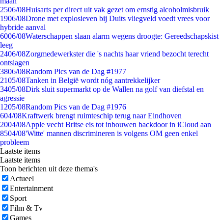
maan
25
06/08
Huisarts per direct uit vak gezet om ernstig alcoholmisbruik
19
06/08
Drone met explosieven bij Duits vliegveld voedt vrees voor
hybride aanval
60
06/08
Waterschappen slaan alarm wegens droogte: Gereedschapskist
leeg
24
06/08
Zorgmedewerkster die 's nachts haar vriend bezocht terecht
ontslagen
38
06/08
Random Pics van de Dag #1977
21
05/08
Tanken in België wordt nóg aantrekkelijker
34
05/08
Dirk sluit supermarkt op de Wallen na golf van diefstal en
agressie
12
05/08
Random Pics van de Dag #1976
6
04/08
Kraftwerk brengt ruimteschip terug naar Eindhoven
20
04/08
Apple vecht Britse eis tot inbouwen backdoor in iCloud aan
85
04/08
'Witte' mannen discrimineren is volgens OM geen enkel
probleem
Laatste items
Laatste items
Toon berichten uit deze thema's
Actueel
Entertainment
Sport
Film & Tv
Games