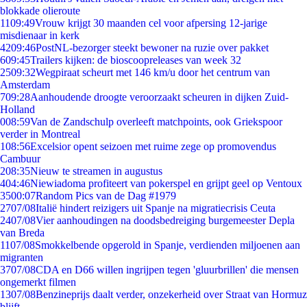
blokkade olieroute
11
09:49
Vrouw krijgt 30 maanden cel voor afpersing 12-jarige
misdienaar in kerk
42
09:46
PostNL-bezorger steekt bewoner na ruzie over pakket
6
09:45
Trailers kijken: de bioscoopreleases van week 32
25
09:32
Wegpiraat scheurt met 146 km/u door het centrum van
Amsterdam
7
09:28
Aanhoudende droogte veroorzaakt scheuren in dijken Zuid-
Holland
0
08:59
Van de Zandschulp overleeft matchpoints, ook Griekspoor
verder in Montreal
1
08:56
Excelsior opent seizoen met ruime zege op promovendus
Cambuur
2
08:35
Nieuw te streamen in augustus
4
04:46
Niewiadoma profiteert van pokerspel en grijpt geel op Ventoux
35
00:07
Random Pics van de Dag #1979
27
07/08
Italië hindert reizigers uit Spanje na migratiecrisis Ceuta
24
07/08
Vier aanhoudingen na doodsbedreiging burgemeester Depla
van Breda
11
07/08
Smokkelbende opgerold in Spanje, verdienden miljoenen aan
migranten
37
07/08
CDA en D66 willen ingrijpen tegen 'gluurbrillen' die mensen
ongemerkt filmen
13
07/08
Benzineprijs daalt verder, onzekerheid over Straat van Hormuz
blijft