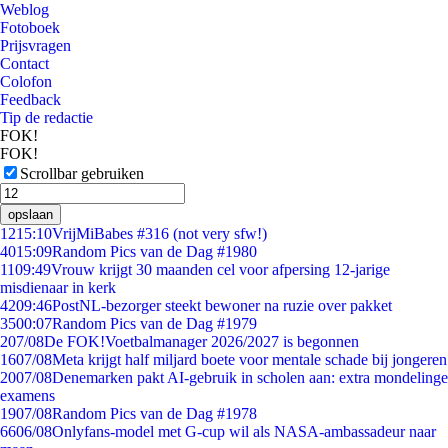
Weblog
Fotoboek
Prijsvragen
Contact
Colofon
Feedback
Tip de redactie
FOK!
FOK!
Scrollbar gebruiken
opslaan
12
15:10
VrijMiBabes #316 (not very sfw!)
40
15:09
Random Pics van de Dag #1980
11
09:49
Vrouw krijgt 30 maanden cel voor afpersing 12-jarige
misdienaar in kerk
42
09:46
PostNL-bezorger steekt bewoner na ruzie over pakket
35
00:07
Random Pics van de Dag #1979
2
07/08
De FOK!Voetbalmanager 2026/2027 is begonnen
16
07/08
Meta krijgt half miljard boete voor mentale schade bij jongeren
20
07/08
Denemarken pakt AI-gebruik in scholen aan: extra mondelinge
examens
19
07/08
Random Pics van de Dag #1978
66
06/08
Onlyfans-model met G-cup wil als NASA-ambassadeur naar