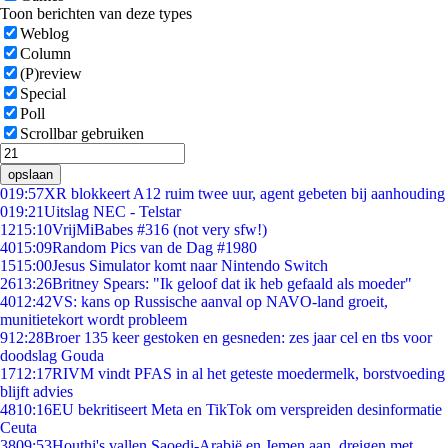
Toon berichten van deze types
Weblog
Column
(P)review
Special
Poll
Scrollbar gebruiken
opslaan
0
19:57
XR blokkeert A12 ruim twee uur, agent gebeten bij aanhouding
0
19:21
Uitslag NEC - Telstar
12
15:10
VrijMiBabes #316 (not very sfw!)
40
15:09
Random Pics van de Dag #1980
15
15:00
Jesus Simulator komt naar Nintendo Switch
26
13:26
Britney Spears: "Ik geloof dat ik heb gefaald als moeder"
40
12:42
VS: kans op Russische aanval op NAVO-land groeit,
munitietekort wordt probleem
9
12:28
Broer 135 keer gestoken en gesneden: zes jaar cel en tbs voor
doodslag Gouda
17
12:17
RIVM vindt PFAS in al het geteste moedermelk, borstvoeding
blijft advies
48
10:16
EU bekritiseert Meta en TikTok om verspreiden desinformatie
Ceuta
38
09:53
Houthi's vallen Saoedi-Arabië en Jemen aan, dreigen met