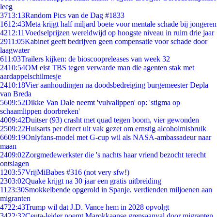
leeg
37
13:13
Random Pics van de Dag #1833
16
12:43
Meta krijgt half miljard boete voor mentale schade bij jongeren
42
12:11
Voedselprijzen wereldwijd op hoogste niveau in ruim drie jaar
29
11:05
Kabinet geeft bedrijven geen compensatie voor schade door
laagwater
6
11:03
Trailers kijken: de bioscoopreleases van week 32
24
10:54
OM eist TBS tegen verwarde man die agenten stak met
aardappelschilmesje
24
10:18
Vier aanhoudingen na doodsbedreiging burgemeester Depla
van Breda
56
09:52
Dikke Van Dale neemt 'vulvalippen' op: 'stigma op
schaamlippen doorbreken'
40
09:42
Duitser (93) crasht met quad tegen boom, vier gewonden
25
09:22
Huisarts per direct uit vak gezet om ernstig alcoholmisbruik
66
09:19
Onlyfans-model met G-cup wil als NASA-ambassadeur naar
maan
24
09:02
Zorgmedewerkster die 's nachts haar vriend bezocht terecht
ontslagen
12
03:57
VrijMiBabes #316 (not very sfw!)
23
03:02
Quake krijgt na 30 jaar een gratis uitbreiding
11
23:30
Smokkelbende opgerold in Spanje, verdienden miljoenen aan
migranten
47
22:43
Trump wil dat J.D. Vance hem in 2028 opvolgt
34
22:32
Ceuta-leider noemt Marokkaanse grensaanval door migranten