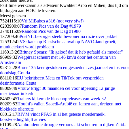
zoek naar nieuws.
Part-time werkzaam als adviseur Kwaliteit Arbo en Milieu, dus tijd om
bijdragen aan FOK! te leveren.
Meest gelezen
75241
15:10
VrijMiBabes #316 (not very sfw!)
62039
00:07
Random Pics van de Dag #1979
37401
15:09
Random Pics van de Dag #1980
1372
09:46
PostNL-bezorger steekt bewoner na ruzie over pakket
1253
12:42
VS: kans op Russische aanval op NAVO-land groeit,
munitietekort wordt probleem
1160
13:26
Britney Spears: "Ik geloof dat ik heb gefaald als moeder"
969
09:32
Wegpiraat scheurt met 146 km/u door het centrum van
Amsterdam
923
12:28
Broer 135 keer gestoken en gesneden: zes jaar cel en tbs voor
doodslag Gouda
881
10:16
EU bekritiseert Meta en TikTok om verspreiden
desinformatie Ceuta
880
09:49
Vrouw krijgt 30 maanden cel voor afpersing 12-jarige
misdienaar in kerk
845
09:45
Trailers kijken: de bioscoopreleases van week 32
802
09:53
Houthi's vallen Saoedi-Arabië en Jemen aan, dreigen met
blokkade olieroute
680
12:17
RIVM vindt PFAS in al het geteste moedermelk,
borstvoeding blijft advies
611
09:28
Aanhoudende droogte veroorzaakt scheuren in dijken Zuid-