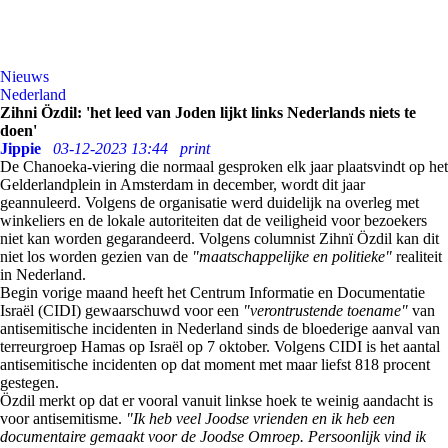
Nieuws
Nederland
Zihni Özdil: 'het leed van Joden lijkt links Nederlands niets te
doen'
Jippie
03-12-2023 13:44
print
De Chanoeka-viering die normaal gesproken elk jaar plaatsvindt op het
Gelderlandplein in Amsterdam in december, wordt dit jaar
geannuleerd. Volgens de organisatie werd duidelijk na overleg met
winkeliers en de lokale autoriteiten dat de veiligheid voor bezoekers
niet kan worden gegarandeerd. Volgens columnist Zihnï Özdil kan dit
niet los worden gezien van de
"maatschappelijke en politieke"
realiteit
in Nederland.
Begin vorige maand heeft het Centrum Informatie en Documentatie
Israël (CIDI) gewaarschuwd voor een
"verontrustende toename"
van
antisemitische incidenten in Nederland sinds de bloederige aanval van
terreurgroep Hamas op Israël op 7 oktober. Volgens CIDI is het aantal
antisemitische incidenten op dat moment met maar liefst 818 procent
gestegen.
Özdil merkt op dat er vooral vanuit linkse hoek te weinig aandacht is
voor antisemitisme.
"Ik heb veel Joodse vrienden en ik heb een
documentaire gemaakt voor de Joodse Omroep. Persoonlijk vind ik