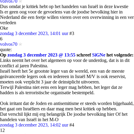
volvos70
Dus omdat je kritiek hebt op het handelen van Israël in deze kwestie
Is er geen oog voor de gevoelens van de joodse bevolking hier in
Nederland die een feetje willen vieren over een overwinning in een ver
verleden
Oke
zondag 3 december 2023, 14:01 uur
#3
6
volvos70
quote:
Op
zondag 3 december 2023 @ 13:55
schreef
SiGNe
het volgende:
Links neemt het over het algemeen op voor de underdog, dat is in dit
conflict al jaren Palestina.
Israël heeft het 5e grootste leger van de wereld, een van de meeste
geävanceerde legers ook en iedereen in Israël M/V is ook reservist,
moeten ook verplicht 3 jaar de deinstplicht uitvoeren.
Terwijl Palestina niet eens een leger mag hebben, het leger dat ze
hadden is als terroristische organisatie bestempeld.
Ook irritant dat de Joden en antisemitisme er steeds worden bijgehaald,
het gaat om Israëliers en daar mag men best kritiek op hebben.
Dat verschil lijkt mij erg belangrijk De joodse bevolking hier Of het
handelen van Israël in het M-O
zondag 3 december 2023, 14:02 uur
#4
12