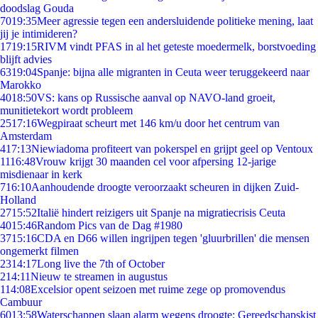
doodslag Gouda
70
19:35
Meer agressie tegen een andersluidende politieke mening, laat
jij je intimideren?
17
19:15
RIVM vindt PFAS in al het geteste moedermelk, borstvoeding
blijft advies
63
19:04
Spanje: bijna alle migranten in Ceuta weer teruggekeerd naar
Marokko
40
18:50
VS: kans op Russische aanval op NAVO-land groeit,
munitietekort wordt probleem
25
17:16
Wegpiraat scheurt met 146 km/u door het centrum van
Amsterdam
4
17:13
Niewiadoma profiteert van pokerspel en grijpt geel op Ventoux
11
16:48
Vrouw krijgt 30 maanden cel voor afpersing 12-jarige
misdienaar in kerk
7
16:10
Aanhoudende droogte veroorzaakt scheuren in dijken Zuid-
Holland
27
15:52
Italië hindert reizigers uit Spanje na migratiecrisis Ceuta
40
15:46
Random Pics van de Dag #1980
37
15:16
CDA en D66 willen ingrijpen tegen 'gluurbrillen' die mensen
ongemerkt filmen
23
14:17
Long live the 7th of October
2
14:11
Nieuw te streamen in augustus
1
14:08
Excelsior opent seizoen met ruime zege op promovendus
Cambuur
60
13:58
Waterschappen slaan alarm wegens droogte: Gereedschapskist