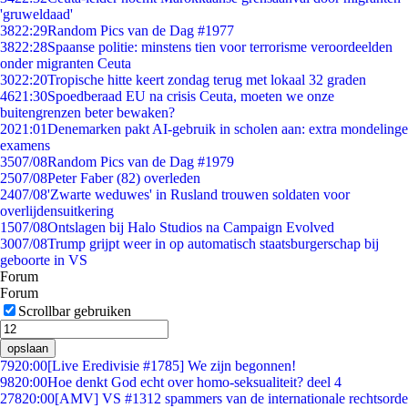
'gruweldaad'
38
22:29
Random Pics van de Dag #1977
38
22:28
Spaanse politie: minstens tien voor terrorisme veroordeelden
onder migranten Ceuta
30
22:20
Tropische hitte keert zondag terug met lokaal 32 graden
46
21:30
Spoedberaad EU na crisis Ceuta, moeten we onze
buitengrenzen beter bewaken?
20
21:01
Denemarken pakt AI-gebruik in scholen aan: extra mondelinge
examens
35
07/08
Random Pics van de Dag #1979
25
07/08
Peter Faber (82) overleden
24
07/08
'Zwarte weduwes' in Rusland trouwen soldaten voor
overlijdensuitkering
15
07/08
Ontslagen bij Halo Studios na Campaign Evolved
30
07/08
Trump grijpt weer in op automatisch staatsburgerschap bij
geboorte in VS
Forum
Forum
Scrollbar gebruiken
opslaan
79
20:00
[Live Eredivisie #1785] We zijn begonnen!
98
20:00
Hoe denkt God echt over homo-seksualiteit? deel 4
278
20:00
[AMV] VS #1312 spammers van de internationale rechtsorde