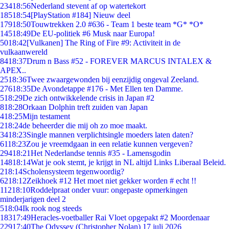
234
18:56
Nederland stevent af op watertekort
185
18:54
[PlayStation #184] Nieuw deel
179
18:50
Touwtrekken 2.0 #636 - Team 1 beste team *G* *O*
145
18:49
De EU-politiek #6 Musk naar Europa!
50
18:42
[Vulkanen] The Ring of Fire #9: Activiteit in de
vulkaanwereld
84
18:37
Drum n Bass #52 - FOREVER MARCUS INTALEX &
APEX..
25
18:36
Twee zwaargewonden bij eenzijdig ongeval Zeeland.
276
18:35
De Avondetappe #176 - Met Ellen ten Damme.
5
18:29
De zich ontwikkelende crisis in Japan #2
8
18:28
Orkaan Dolphin treft zuiden van Japan
4
18:25
Mijn testament
2
18:24
de beheerder die mij oh zo moe maakt.
34
18:23
Single mannen verplichtsingle moeders laten daten?
61
18:23
Zou je vreemdgaan in een relatie kunnen vergeven?
294
18:21
Het Nederlandse tennis #35 - Lamensgodin
148
18:14
Wat je ook stemt, je krijgt in NL altijd Links Liberaal Beleid.
2
18:14
Scholensysteem tegenwoordig?
62
18:12
Zeikhoek #12 Het moet niet gekker worden # echt !!
112
18:10
Roddelpraat onder vuur: ongepaste opmerkingen
minderjarigen deel 2
5
18:04
Ik rook nog steeds
183
17:49
Heracles-voetballer Rai Vloet opgepakt #2 Moordenaar
229
17:40
The Odyssey (Christopher Nolan) 17 juli 2026