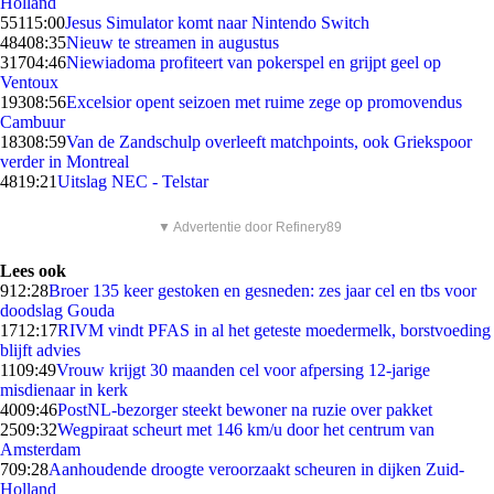
Holland
551
15:00
Jesus Simulator komt naar Nintendo Switch
484
08:35
Nieuw te streamen in augustus
317
04:46
Niewiadoma profiteert van pokerspel en grijpt geel op
Ventoux
193
08:56
Excelsior opent seizoen met ruime zege op promovendus
Cambuur
183
08:59
Van de Zandschulp overleeft matchpoints, ook Griekspoor
verder in Montreal
48
19:21
Uitslag NEC - Telstar
▼ Advertentie door Refinery89
Lees ook
9
12:28
Broer 135 keer gestoken en gesneden: zes jaar cel en tbs voor
doodslag Gouda
17
12:17
RIVM vindt PFAS in al het geteste moedermelk, borstvoeding
blijft advies
11
09:49
Vrouw krijgt 30 maanden cel voor afpersing 12-jarige
misdienaar in kerk
40
09:46
PostNL-bezorger steekt bewoner na ruzie over pakket
25
09:32
Wegpiraat scheurt met 146 km/u door het centrum van
Amsterdam
7
09:28
Aanhoudende droogte veroorzaakt scheuren in dijken Zuid-
Holland