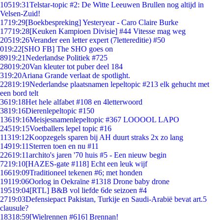
105
19:31
Telstar-topic #2: De Witte Leeuwen Brullen nog altijd in
Velsen-Zuid!
17
19:29
[Boekbespreking] Yesteryear - Caro Claire Burke
177
19:28
[Keuken Kampioen Divisie] #44 Vitesse mag weg
205
19:26
Verander een letter expert (7lettereditie) #50
0
19:22
[SHO FB] The SHO goes on
89
19:21
Nederlandse Politiek #725
280
19:20
Van kleuter tot puber deel 184
3
19:20
Ariana Grande verlaat de spotlight.
228
19:19
Nederlandse plaatsnamen lepeltopic #213 elk gehucht met
een bord telt
36
19:18
Het hele alfabet #108 en 4letterwoord
38
19:16
Dierenlepeltopic #150
136
19:16
Meisjesnamenlepeltopic #367 LOOOOL LAPO
245
19:15
Voetballers lepel topic #16
113
19:12
Koopzegels sparen bij AH duurt straks 2x zo lang
149
19:11
Sterren toen en nu #11
226
19:11
archito's jaren '70 huis #5 - Een nieuw begin
72
19:10
[HAZES-gate #118] Echt een leuk wijf
166
19:09
Traditioneel tekenen #6; met honden
191
19:06
Oorlog in Oekraïne #1318 Drone baby drone
195
19:04
[RTL] B&B vol liefde 6de seizoen #4
27
19:03
Defensiepact Pakistan, Turkije en Saudi-Arabië bevat art.5
clausule?
183
18:59
[Wielrennen #616] Brennan!