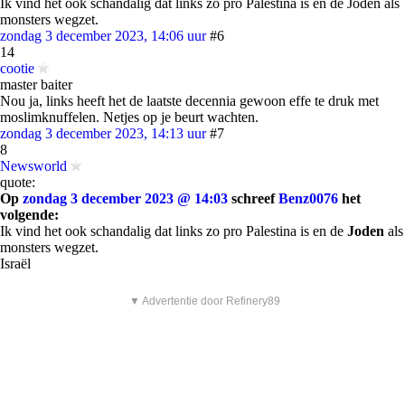
Ik vind het ook schandalig dat links zo pro Palestina is en de Joden als
monsters wegzet.
zondag 3 december 2023, 14:06 uur
#6
14
cootie
master baiter
Nou ja, links heeft het de laatste decennia gewoon effe te druk met
moslimknuffelen. Netjes op je beurt wachten.
zondag 3 december 2023, 14:13 uur
#7
8
Newsworld
quote:
Op
zondag 3 december 2023 @ 14:03
schreef
Benz0076
het
volgende:
Ik vind het ook schandalig dat links zo pro Palestina is en de
Joden
als
monsters wegzet.
Israël
▼ Advertentie door Refinery89