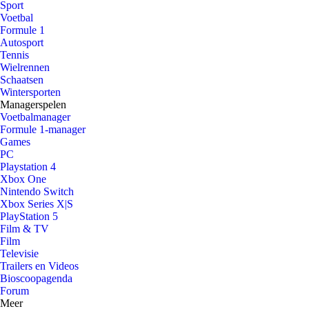
Sport
Voetbal
Formule 1
Autosport
Tennis
Wielrennen
Schaatsen
Wintersporten
Managerspelen
Voetbalmanager
Formule 1-manager
Games
PC
Playstation 4
Xbox One
Nintendo Switch
Xbox Series X|S
PlayStation 5
Film & TV
Film
Televisie
Trailers en Videos
Bioscoopagenda
Forum
Meer