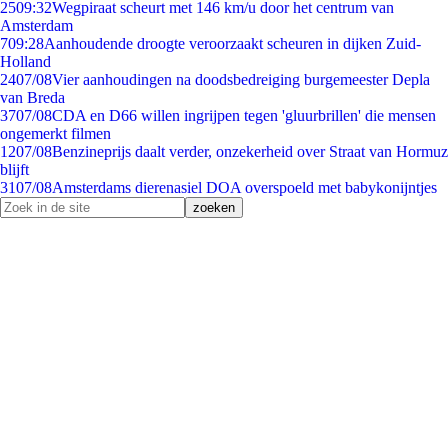
25
09:32
Wegpiraat scheurt met 146 km/u door het centrum van
Amsterdam
7
09:28
Aanhoudende droogte veroorzaakt scheuren in dijken Zuid-
Holland
24
07/08
Vier aanhoudingen na doodsbedreiging burgemeester Depla
van Breda
37
07/08
CDA en D66 willen ingrijpen tegen 'gluurbrillen' die mensen
ongemerkt filmen
12
07/08
Benzineprijs daalt verder, onzekerheid over Straat van Hormuz
blijft
31
07/08
Amsterdams dierenasiel DOA overspoeld met babykonijntjes