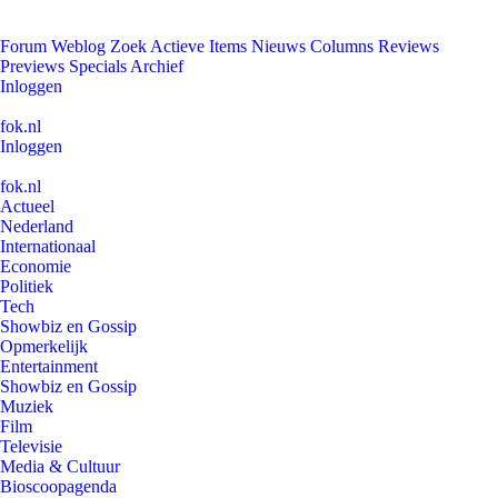
Forum
Weblog
Zoek
Actieve Items
Nieuws
Columns
Reviews
Previews
Specials
Archief
Inloggen
fok.nl
Inloggen
fok.nl
Actueel
Nederland
Internationaal
Economie
Politiek
Tech
Showbiz en Gossip
Opmerkelijk
Entertainment
Showbiz en Gossip
Muziek
Film
Televisie
Media & Cultuur
Bioscoopagenda