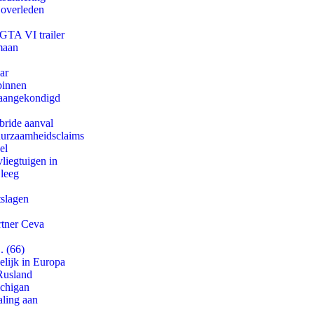
 overleden
 GTA VI trailer
maan
ar
binnen
g aangekondigd
bride aanval
duurzaamheidsclaims
el
iegtuigen in
 leeg
tslagen
rtner Ceva
. (66)
lijk in Europa
Rusland
ichigan
aling aan