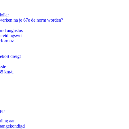
ollar
 werken na je 67e de norm worden?
and augustus
preidingswet
n Hormuz
ekort dreigt
ssie
235 km/u
app
aling aan
g aangekondigd