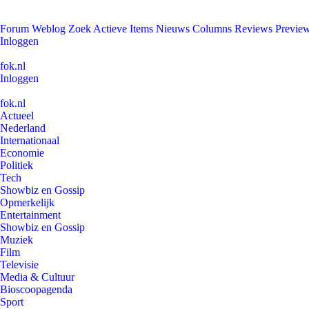
Forum
Weblog
Zoek
Actieve Items
Nieuws
Columns
Reviews
Previe
Inloggen
fok.nl
Inloggen
fok.nl
Actueel
Nederland
Internationaal
Economie
Politiek
Tech
Showbiz en Gossip
Opmerkelijk
Entertainment
Showbiz en Gossip
Muziek
Film
Televisie
Media & Cultuur
Bioscoopagenda
Sport