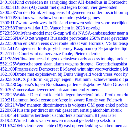
34
01:01
Kind overleden na aanrijding door AH-bestelbus in Dordrecht
15
00:51
Duitser (93) crasht met quad tegen boom, vier gewonden
53
00:28
Van den Brink zet nog eens 14 gemeenten onder toezicht om s
5
00:17
PS5-doos waarschuwt voor einde fysieke games
13
00:11
'Zwarte weduwes' in Rusland trouwen soldaten voor overlijden
32
23:58
Trump wil dat J.D. Vance hem in 2028 opvolgt
57
23:55
Onlyfans-model met G-cup wil als NASA-ambassadeur naar 
25
22:56
NAVO zet wegens Russische provocatie 250% meer gevechtsvl
22
22:50
Iran en Oman eens over route Straat van Hormuz, VS buitensp
11
22:41
Zangeres en Idols-jurylid Jerney Kaagman op 79-jarige leeftijd
2
22:17
Le Court wint na nerveuze finale, Pieterse derde
4
21:38
Netflix-abonnees krijgen exclusieve early access tot uitgebreide
55
21:25
Waterschappen slaan alarm wegens droogte: Gereedschapskist
45
21:00
Progressieve Democraat El-Sayed wint nipt voorverkiezing M
16
21:00
Drone met explosieven bij Duits vliegveld voedt vrees voor hy
2
20:58
XBOX platform krijgt zijn eigen "Platinum" achievements dit ja
12
20:48
Capibara's lopen Braziliaans parlementsgebouw Mato Grosso 
5
20:30
Zomervakantieweerbericht: aanhoudend zomers
32
20:25
Wakker Dier dient klacht in tegen insectenfabriek Protix om 
1
20:21
Lemmen boekt eerste profzege in zware Ronde van Polen-rit
84
20:21
'Witte' mannen discrimineren is volgens OM geen enkel probl
22
20:05
Huisarts per direct uit vak gezet om ernstig alcoholmisbruik
15
19:45
Hiroshima herdenkt slachtoffers atoombom, 81 jaar later
38
19:40
Vinted-foto's van vrouwen massaal gedeeld op seksfora
21
19:34
OM: vierde verdachte (18) vast op verdenking van beramen aa