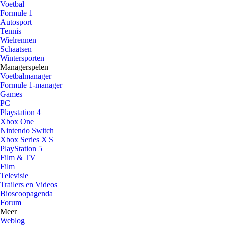
Voetbal
Formule 1
Autosport
Tennis
Wielrennen
Schaatsen
Wintersporten
Managerspelen
Voetbalmanager
Formule 1-manager
Games
PC
Playstation 4
Xbox One
Nintendo Switch
Xbox Series X|S
PlayStation 5
Film & TV
Film
Televisie
Trailers en Videos
Bioscoopagenda
Forum
Meer
Weblog