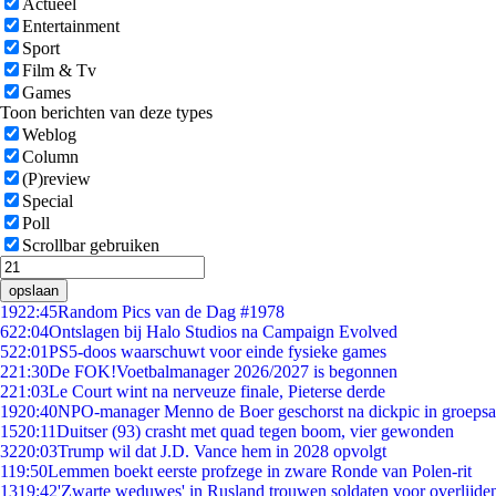
Actueel
Entertainment
Sport
Film & Tv
Games
Toon berichten van deze types
Weblog
Column
(P)review
Special
Poll
Scrollbar gebruiken
opslaan
19
22:45
Random Pics van de Dag #1978
6
22:04
Ontslagen bij Halo Studios na Campaign Evolved
5
22:01
PS5-doos waarschuwt voor einde fysieke games
2
21:30
De FOK!Voetbalmanager 2026/2027 is begonnen
2
21:03
Le Court wint na nerveuze finale, Pieterse derde
19
20:40
NPO-manager Menno de Boer geschorst na dickpic in groeps
15
20:11
Duitser (93) crasht met quad tegen boom, vier gewonden
32
20:03
Trump wil dat J.D. Vance hem in 2028 opvolgt
1
19:50
Lemmen boekt eerste profzege in zware Ronde van Polen-rit
13
19:42
'Zwarte weduwes' in Rusland trouwen soldaten voor overlijden