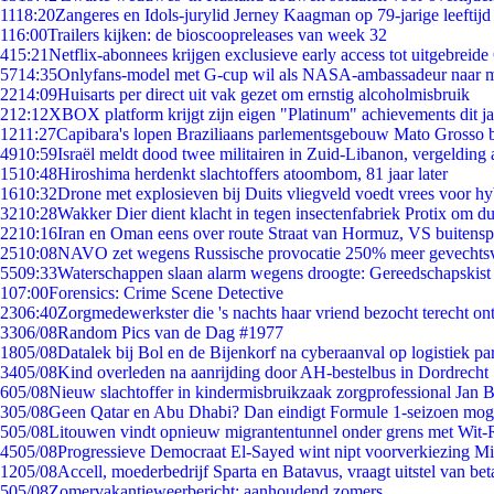
11
18:20
Zangeres en Idols-jurylid Jerney Kaagman op 79-jarige leeftijd
1
16:00
Trailers kijken: de bioscoopreleases van week 32
4
15:21
Netflix-abonnees krijgen exclusieve early access tot uitgebreide
57
14:35
Onlyfans-model met G-cup wil als NASA-ambassadeur naar 
22
14:09
Huisarts per direct uit vak gezet om ernstig alcoholmisbruik
2
12:12
XBOX platform krijgt zijn eigen "Platinum" achievements dit ja
12
11:27
Capibara's lopen Braziliaans parlementsgebouw Mato Grosso 
49
10:59
Israël meldt dood twee militairen in Zuid-Libanon, vergeldin
15
10:48
Hiroshima herdenkt slachtoffers atoombom, 81 jaar later
16
10:32
Drone met explosieven bij Duits vliegveld voedt vrees voor hy
32
10:28
Wakker Dier dient klacht in tegen insectenfabriek Protix om 
22
10:16
Iran en Oman eens over route Straat van Hormuz, VS buitensp
25
10:08
NAVO zet wegens Russische provocatie 250% meer gevechtsvl
55
09:33
Waterschappen slaan alarm wegens droogte: Gereedschapskist
1
07:00
Forensics: Crime Scene Detective
23
06:40
Zorgmedewerkster die 's nachts haar vriend bezocht terecht on
33
06/08
Random Pics van de Dag #1977
18
05/08
Datalek bij Bol en de Bijenkorf na cyberaanval op logistiek pa
34
05/08
Kind overleden na aanrijding door AH-bestelbus in Dordrecht
6
05/08
Nieuw slachtoffer in kindermisbruikzaak zorgprofessional Jan B
3
05/08
Geen Qatar en Abu Dhabi? Dan eindigt Formule 1-seizoen moge
5
05/08
Litouwen vindt opnieuw migrantentunnel onder grens met Wit-
45
05/08
Progressieve Democraat El-Sayed wint nipt voorverkiezing M
12
05/08
Accell, moederbedrijf Sparta en Batavus, vraagt uitstel van bet
5
05/08
Zomervakantieweerbericht: aanhoudend zomers