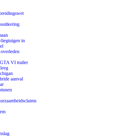
preidingswet
suitkering
maan
iegtuigen in
el
 overleden
 GTA VI trailer
 leeg
ichigan
bride aanval
ar
binnen
duurzaamheidsclaims
eem
nslag