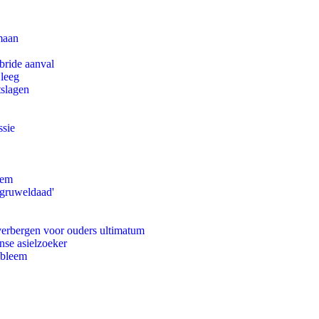
maan
bride aanval
 leeg
tslagen
ssie
eem
'gruweldaad'
 verbergen voor ouders ultimatum
nse asielzoeker
obleem