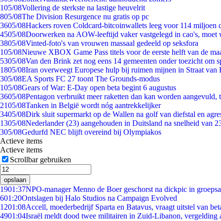
1
05/08
Vollering de sterkste na lastige heuvelrit
8
05/08
The Division Resurgence nu gratis op pc
36
05/08
Hackers roven Coldcard-bitcoinwallets leeg voor 114 miljoen d
45
05/08
Doorwerken na AOW-leeftijd vaker vastgelegd in cao's, moet
38
05/08
Vinted-foto's van vrouwen massaal gedeeld op seksfora
1
05/08
Nieuwe XBOX Game Pass titels voor de eerste helft van de ma
53
05/08
Van den Brink zet nog eens 14 gemeenten onder toezicht om s
18
05/08
Iran overweegt Europese hulp bij ruimen mijnen in Straat va
3
05/08
EA Sports FC 27 toont The Grounds-modus
1
05/08
Gears of War: E-Day open beta begint 6 augustus
36
05/08
Pentagon verbruikt meer raketten dan kan worden aangevuld, t
21
05/08
Tanken in België wordt nóg aantrekkelijker
34
05/08
Dirk sluit supermarkt op de Wallen na golf van diefstal en agre
13
05/08
Nederlander (23) aangehouden in Duitsland na snelheid van 
3
05/08
Gedurfd NEC blijft overeind bij Olympiakos
Actieve items
Actieve items
Scrollbar gebruiken
opslaan
19
01:37
NPO-manager Menno de Boer geschorst na dickpic in groeps
6
01:20
Ontslagen bij Halo Studios na Campaign Evolved
12
01:08
Accell, moederbedrijf Sparta en Batavus, vraagt uitstel van bet
49
01:04
Israël meldt dood twee militairen in Zuid-Libanon, vergeldin