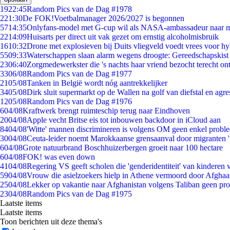
19
22:45
Random Pics van de Dag #1978
2
21:30
De FOK!Voetbalmanager 2026/2027 is begonnen
57
14:35
Onlyfans-model met G-cup wil als NASA-ambassadeur naar 
22
14:09
Huisarts per direct uit vak gezet om ernstig alcoholmisbruik
16
10:32
Drone met explosieven bij Duits vliegveld voedt vrees voor hy
55
09:33
Waterschappen slaan alarm wegens droogte: Gereedschapskist
23
06:40
Zorgmedewerkster die 's nachts haar vriend bezocht terecht on
33
06/08
Random Pics van de Dag #1977
21
05/08
Tanken in België wordt nóg aantrekkelijker
34
05/08
Dirk sluit supermarkt op de Wallen na golf van diefstal en agre
12
05/08
Random Pics van de Dag #1976
6
04/08
Kraftwerk brengt ruimteschip terug naar Eindhoven
20
04/08
Apple vecht Britse eis tot inbouwen backdoor in iCloud aan
84
04/08
'Witte' mannen discrimineren is volgens OM geen enkel probl
30
04/08
Ceuta-leider noemt Marokkaanse grensaanval door migranten 
6
04/08
Grote natuurbrand Boschhuizerbergen groeit naar 100 hectare
6
04/08
FOK! was even down
41
04/08
Regering VS geeft scholen die 'genderidentiteit' van kinderen
59
04/08
Vrouw die asielzoekers hielp in Athene vermoord door Afghaa
25
04/08
Lekker op vakantie naar Afghanistan volgens Taliban geen pr
23
04/08
Random Pics van de Dag #1975
Laatste items
Laatste items
Toon berichten uit deze thema's