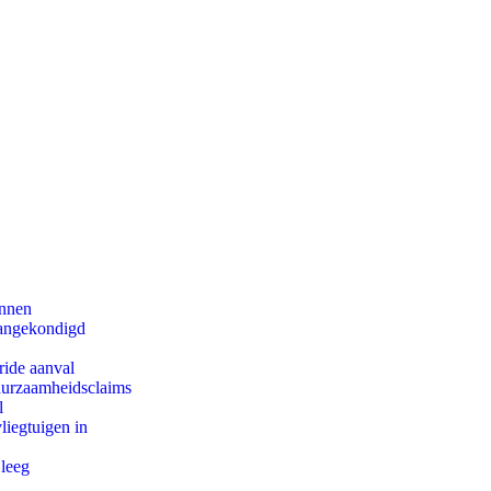
innen
aangekondigd
ride aanval
duurzaamheidsclaims
l
iegtuigen in
 leeg