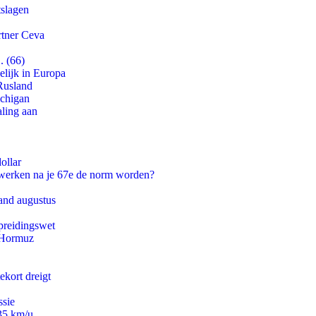
tslagen
rtner Ceva
. (66)
lijk in Europa
Rusland
ichigan
aling aan
ollar
 werken na je 67e de norm worden?
and augustus
preidingswet
n Hormuz
ekort dreigt
ssie
235 km/u