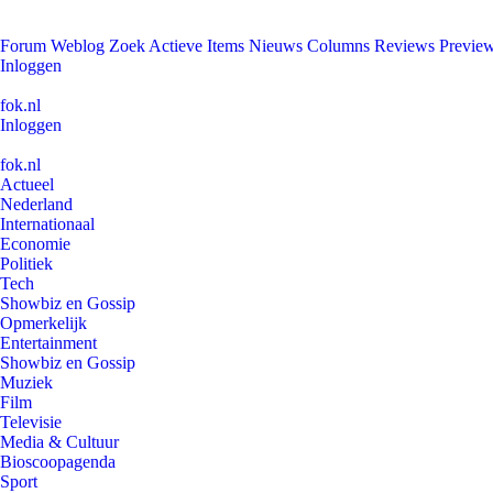
Forum
Weblog
Zoek
Actieve Items
Nieuws
Columns
Reviews
Previe
Inloggen
fok.nl
Inloggen
fok.nl
Actueel
Nederland
Internationaal
Economie
Politiek
Tech
Showbiz en Gossip
Opmerkelijk
Entertainment
Showbiz en Gossip
Muziek
Film
Televisie
Media & Cultuur
Bioscoopagenda
Sport