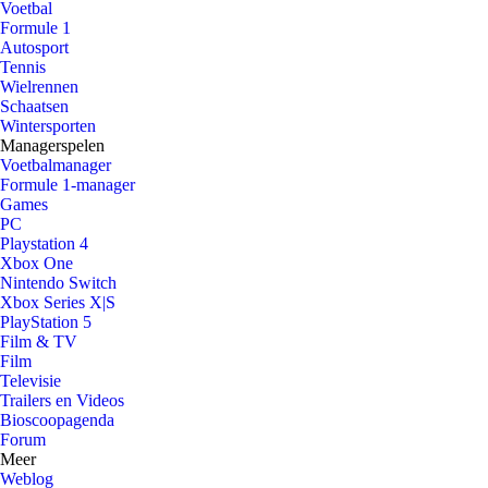
Voetbal
Formule 1
Autosport
Tennis
Wielrennen
Schaatsen
Wintersporten
Managerspelen
Voetbalmanager
Formule 1-manager
Games
PC
Playstation 4
Xbox One
Nintendo Switch
Xbox Series X|S
PlayStation 5
Film & TV
Film
Televisie
Trailers en Videos
Bioscoopagenda
Forum
Meer
Weblog