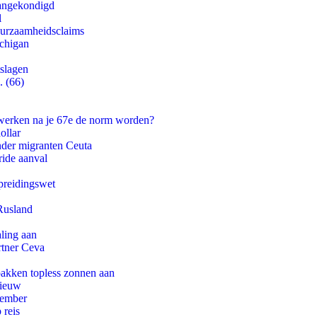
aangekondigd
l
duurzaamheidsclaims
ichigan
tslagen
. (66)
 werken na je 67e de norm worden?
ollar
onder migranten Ceuta
ride aanval
preidingswet
Rusland
aling aan
rtner Ceva
pakken topless zonnen aan
nieuw
tember
 reis