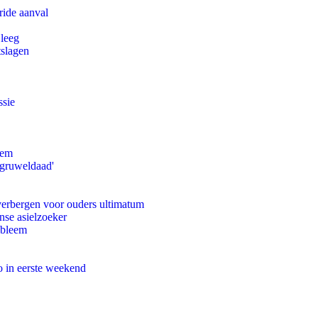
ride aanval
 leeg
tslagen
ssie
eem
'gruweldaad'
 verbergen voor ouders ultimatum
nse asielzoeker
obleem
o in eerste weekend