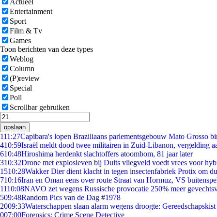
Actueel
Entertainment
Sport
Film & Tv
Games
Toon berichten van deze types
Weblog
Column
(P)review
Special
Poll
Scrollbar gebruiken
opslaan
1
11:27
Capibara's lopen Braziliaans parlementsgebouw Mato Grosso b
4
10:59
Israël meldt dood twee militairen in Zuid-Libanon, vergelding 
6
10:48
Hiroshima herdenkt slachtoffers atoombom, 81 jaar later
3
10:32
Drone met explosieven bij Duits vliegveld voedt vrees voor hyb
15
10:28
Wakker Dier dient klacht in tegen insectenfabriek Protix om 
7
10:16
Iran en Oman eens over route Straat van Hormuz, VS buitenspe
11
10:08
NAVO zet wegens Russische provocatie 250% meer gevechtsvl
5
09:48
Random Pics van de Dag #1978
20
09:33
Waterschappen slaan alarm wegens droogte: Gereedschapskist
0
07:00
Forensics: Crime Scene Detective