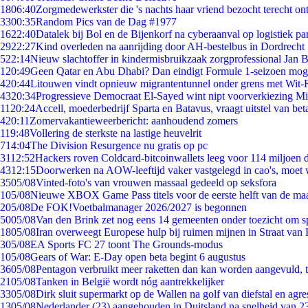
18
06:40
Zorgmedewerkster die 's nachts haar vriend bezocht terecht on
33
00:35
Random Pics van de Dag #1977
16
22:40
Datalek bij Bol en de Bijenkorf na cyberaanval op logistiek pa
29
22:27
Kind overleden na aanrijding door AH-bestelbus in Dordrecht
5
22:14
Nieuw slachtoffer in kindermisbruikzaak zorgprofessional Jan B
1
20:49
Geen Qatar en Abu Dhabi? Dan eindigt Formule 1-seizoen moge
4
20:44
Litouwen vindt opnieuw migrantentunnel onder grens met Wit-
43
20:34
Progressieve Democraat El-Sayed wint nipt voorverkiezing M
11
20:24
Accell, moederbedrijf Sparta en Batavus, vraagt uitstel van bet
4
20:11
Zomervakantieweerbericht: aanhoudend zomers
1
19:48
Vollering de sterkste na lastige heuvelrit
7
14:04
The Division Resurgence nu gratis op pc
31
12:52
Hackers roven Coldcard-bitcoinwallets leeg voor 114 miljoen d
43
12:15
Doorwerken na AOW-leeftijd vaker vastgelegd in cao's, moet
35
05/08
Vinted-foto's van vrouwen massaal gedeeld op seksfora
1
05/08
Nieuwe XBOX Game Pass titels voor de eerste helft van de ma
2
05/08
De FOK!Voetbalmanager 2026/2027 is begonnen
50
05/08
Van den Brink zet nog eens 14 gemeenten onder toezicht om s
18
05/08
Iran overweegt Europese hulp bij ruimen mijnen in Straat va
3
05/08
EA Sports FC 27 toont The Grounds-modus
1
05/08
Gears of War: E-Day open beta begint 6 augustus
36
05/08
Pentagon verbruikt meer raketten dan kan worden aangevuld, t
21
05/08
Tanken in België wordt nóg aantrekkelijker
33
05/08
Dirk sluit supermarkt op de Wallen na golf van diefstal en agre
13
05/08
Nederlander (23) aangehouden in Duitsland na snelheid van 