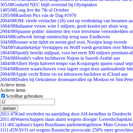
3
05/08
Gedurfd NEC blijft overeind bij Olympiakos
14
05/08
Long live the 7th of October
12
05/08
Random Pics van de Dag #1976
20
04/08
OM: vierde verdachte (18) vast op verdenking van beramen aa
16
04/08
Italiaanse vrouw wint 1 miljoen, gooit kraslot per abuis weg
29
04/08
Spaanse politie: minstens tien voor terrorisme veroordeelden 
6
04/08
Kraftwerk brengt ruimteschip terug naar Eindhoven
1
04/08
Reusser wint tijdrit en neemt geel over, Nooijen knap tweede
7
04/08
Vakantiekiekje Verstappen en Wolff voedt geruchten over Merc
18
04/08
Spotify bereikt mijlpaal, voor het eerst 300 miljoen premium-
27
04/08
Houthi's vallen luchthaven Najran in Saoedi-Arabië aan
34
04/08
Albert Heijn halveert tempo van Koopzegels sparen vanaf sep
55
04/08
Boeren waarschuwen voor lagere oogst door aanhoudende hitt
20
04/08
Apple vecht Britse eis tot inbouwen backdoor in iCloud aan
26
04/08
Doden bij Oekraïense droneaanvallen op Moskou en Sint-Pete
Actieve items
Actieve items
Scrollbar gebruiken
opslaan
29
11:47
Kind overleden na aanrijding door AH-bestelbus in Dordrecht
20
11:46
Waterschappen slaan alarm wegens droogte: Gereedschapskist 
1
11:46
Capibara's lopen Braziliaans parlementsgebouw Mato Grosso b
11
11:45
NAVO zet wegens Russische provocatie 250% meer gevechtsvl