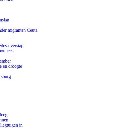
nslag
onder migranten Ceuta
edes-overstap
abonnees
tember
e en droogte
rsburg
leeg
innen
iegtuigen in