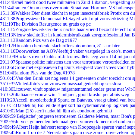
4
11:44
Israël meldt dood twee militairen in Zuid-Libanon, vergelding 
7
11:44
Iran en Oman eens over route Straat van Hormuz, VS buitenspe
15
11:39
Wakker Dier dient klacht in tegen insectenfabriek Protix om 
43
11:38
Progressieve Democraat El-Sayed wint nipt voorverkiezing M
7
11:19
The Division Resurgence nu gratis op pc
18
11:15
Zorgmedewerkster die 's nachts haar vriend bezocht terecht on
5
11:13
Nieuw slachtoffer in kindermisbruikzaak zorgprofessional Jan B
33
11:13
Random Pics van de Dag #1977
6
11:12
Hiroshima herdenkt slachtoffers atoombom, 81 jaar later
43
11:10
Doorwerken na AOW-leeftijd vaker vastgelegd in cao's, moet
31
11:09
Hackers roven Coldcard-bitcoinwallets leeg voor 114 miljoen d
29
11:07
Spaanse politie: minstens tien voor terrorisme veroordeelden 
3
11:06
Drone met explosieven bij Duits vliegveld voedt vrees voor hyb
5
11:04
Random Pics van de Dag #1978
50
10:45
Van den Brink zet nog eens 14 gemeenten onder toezicht om s
35
10:35
Vinted-foto's van vrouwen massaal gedeeld op seksfora
4
10:30
Litouwen vindt opnieuw migrantentunnel onder grens met Wit-
16
10:26
Italiaanse vrouw wint 1 miljoen, gooit kraslot per abuis weg
11
10:20
Accell, moederbedrijf Sparta en Batavus, vraagt uitstel van bet
16
10:14
Datalek bij Bol en de Bijenkorf na cyberaanval op logistiek pa
48
10:02
Man (25) sterft nadat hij lijm als condoom gebruikt
90
09:59
'Belgische' jongeren terroriseren Galderse Meren, maar Boa's 
79
09:56
In veel gemeenten helemaal geen vuurwerk meer met oud en 
34
09:49
Albert Heijn halveert tempo van Koopzegels sparen vanaf sep
19
09:45
Ruim 1 op de 7 Nederlanders gaan deze zomer onverzekerd op