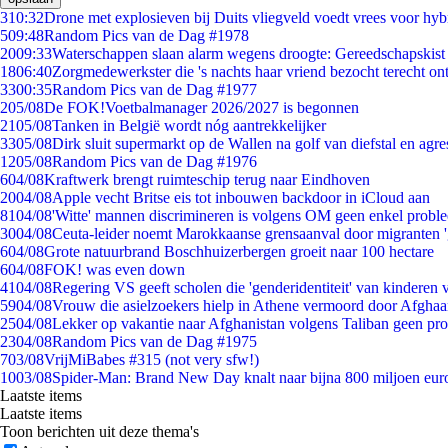
3
10:32
Drone met explosieven bij Duits vliegveld voedt vrees voor hyb
5
09:48
Random Pics van de Dag #1978
20
09:33
Waterschappen slaan alarm wegens droogte: Gereedschapskist
18
06:40
Zorgmedewerkster die 's nachts haar vriend bezocht terecht on
33
00:35
Random Pics van de Dag #1977
2
05/08
De FOK!Voetbalmanager 2026/2027 is begonnen
21
05/08
Tanken in België wordt nóg aantrekkelijker
33
05/08
Dirk sluit supermarkt op de Wallen na golf van diefstal en agre
12
05/08
Random Pics van de Dag #1976
6
04/08
Kraftwerk brengt ruimteschip terug naar Eindhoven
20
04/08
Apple vecht Britse eis tot inbouwen backdoor in iCloud aan
81
04/08
'Witte' mannen discrimineren is volgens OM geen enkel probl
30
04/08
Ceuta-leider noemt Marokkaanse grensaanval door migranten 
6
04/08
Grote natuurbrand Boschhuizerbergen groeit naar 100 hectare
6
04/08
FOK! was even down
41
04/08
Regering VS geeft scholen die 'genderidentiteit' van kinderen
59
04/08
Vrouw die asielzoekers hielp in Athene vermoord door Afghaa
25
04/08
Lekker op vakantie naar Afghanistan volgens Taliban geen pr
23
04/08
Random Pics van de Dag #1975
7
03/08
VrijMiBabes #315 (not very sfw!)
10
03/08
Spider-Man: Brand New Day knalt naar bijna 800 miljoen eur
Laatste items
Laatste items
Toon berichten uit deze thema's