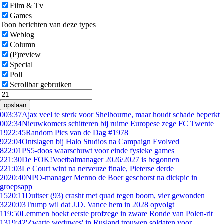
Film & Tv
Games
Toon berichten van deze types
Weblog
Column
(P)review
Special
Poll
Scrollbar gebruiken
opslaan
0
03:37
Ajax veel te sterk voor Shelbourne, maar houdt schade beperkt
0
02:34
Nieuwkomers schitteren bij ruime Europese zege FC Twente
19
22:45
Random Pics van de Dag #1978
9
22:04
Ontslagen bij Halo Studios na Campaign Evolved
8
22:01
PS5-doos waarschuwt voor einde fysieke games
2
21:30
De FOK!Voetbalmanager 2026/2027 is begonnen
2
21:03
Le Court wint na nerveuze finale, Pieterse derde
20
20:40
NPO-manager Menno de Boer geschorst na dickpic in
groepsapp
15
20:11
Duitser (93) crasht met quad tegen boom, vier gewonden
32
20:03
Trump wil dat J.D. Vance hem in 2028 opvolgt
1
19:50
Lemmen boekt eerste profzege in zware Ronde van Polen-rit
13
19:42
'Zwarte weduwes' in Rusland trouwen soldaten voor