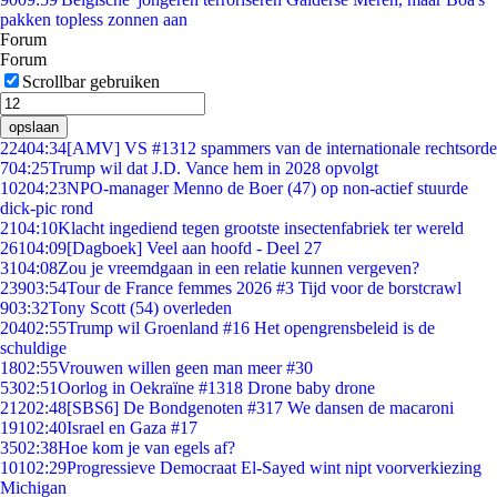
pakken topless zonnen aan
Forum
Forum
Scrollbar gebruiken
opslaan
224
04:34
[AMV] VS #1312 spammers van de internationale rechtsorde
7
04:25
Trump wil dat J.D. Vance hem in 2028 opvolgt
102
04:23
NPO-manager Menno de Boer (47) op non-actief stuurde
dick-pic rond
21
04:10
Klacht ingediend tegen grootste insectenfabriek ter wereld
261
04:09
[Dagboek] Veel aan hoofd - Deel 27
31
04:08
Zou je vreemdgaan in een relatie kunnen vergeven?
239
03:54
Tour de France femmes 2026 #3 Tijd voor de borstcrawl
9
03:32
Tony Scott (54) overleden
204
02:55
Trump wil Groenland #16 Het opengrensbeleid is de
schuldige
18
02:55
Vrouwen willen geen man meer #30
53
02:51
Oorlog in Oekraïne #1318 Drone baby drone
212
02:48
[SBS6] De Bondgenoten #317 We dansen de macaroni
191
02:40
Israel en Gaza #17
35
02:38
Hoe kom je van egels af?
101
02:29
Progressieve Democraat El-Sayed wint nipt voorverkiezing
Michigan