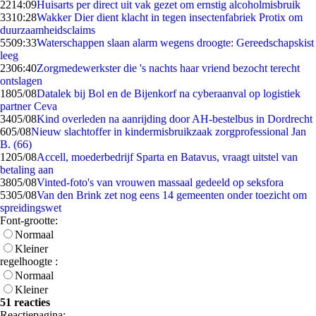
22
14:09
Huisarts per direct uit vak gezet om ernstig alcoholmisbruik
33
10:28
Wakker Dier dient klacht in tegen insectenfabriek Protix om
duurzaamheidsclaims
55
09:33
Waterschappen slaan alarm wegens droogte: Gereedschapskist
leeg
23
06:40
Zorgmedewerkster die 's nachts haar vriend bezocht terecht
ontslagen
18
05/08
Datalek bij Bol en de Bijenkorf na cyberaanval op logistiek
partner Ceva
34
05/08
Kind overleden na aanrijding door AH-bestelbus in Dordrecht
6
05/08
Nieuw slachtoffer in kindermisbruikzaak zorgprofessional Jan
B. (66)
12
05/08
Accell, moederbedrijf Sparta en Batavus, vraagt uitstel van
betaling aan
38
05/08
Vinted-foto's van vrouwen massaal gedeeld op seksfora
53
05/08
Van den Brink zet nog eens 14 gemeenten onder toezicht om
spreidingswet
Font-grootte:
Normaal
Kleiner
regelhoogte :
Normaal
Kleiner
51 reacties
Reactiepagina: