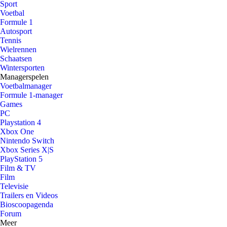
Sport
Voetbal
Formule 1
Autosport
Tennis
Wielrennen
Schaatsen
Wintersporten
Managerspelen
Voetbalmanager
Formule 1-manager
Games
PC
Playstation 4
Xbox One
Nintendo Switch
Xbox Series X|S
PlayStation 5
Film & TV
Film
Televisie
Trailers en Videos
Bioscoopagenda
Forum
Meer