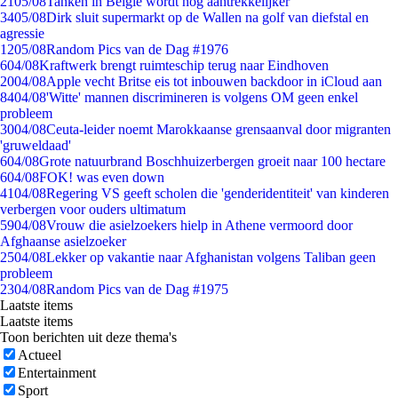
21
05/08
Tanken in België wordt nóg aantrekkelijker
34
05/08
Dirk sluit supermarkt op de Wallen na golf van diefstal en
agressie
12
05/08
Random Pics van de Dag #1976
6
04/08
Kraftwerk brengt ruimteschip terug naar Eindhoven
20
04/08
Apple vecht Britse eis tot inbouwen backdoor in iCloud aan
84
04/08
'Witte' mannen discrimineren is volgens OM geen enkel
probleem
30
04/08
Ceuta-leider noemt Marokkaanse grensaanval door migranten
'gruweldaad'
6
04/08
Grote natuurbrand Boschhuizerbergen groeit naar 100 hectare
6
04/08
FOK! was even down
41
04/08
Regering VS geeft scholen die 'genderidentiteit' van kinderen
verbergen voor ouders ultimatum
59
04/08
Vrouw die asielzoekers hielp in Athene vermoord door
Afghaanse asielzoeker
25
04/08
Lekker op vakantie naar Afghanistan volgens Taliban geen
probleem
23
04/08
Random Pics van de Dag #1975
Laatste items
Laatste items
Toon berichten uit deze thema's
Actueel
Entertainment
Sport