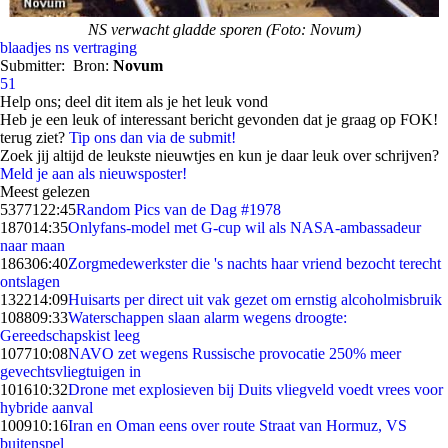
NS verwacht gladde sporen (Foto: Novum)
blaadjes
ns
vertraging
Submitter:
Bron:
Novum
51
Help ons; deel dit item als je het leuk vond
Heb je een leuk of interessant bericht gevonden dat je graag op FOK!
terug ziet?
Tip ons dan via de submit!
Zoek jij altijd de leukste nieuwtjes en kun je daar leuk over schrijven?
Meld je aan als nieuwsposter!
Meest gelezen
53771
22:45
Random Pics van de Dag #1978
1870
14:35
Onlyfans-model met G-cup wil als NASA-ambassadeur
naar maan
1863
06:40
Zorgmedewerkster die 's nachts haar vriend bezocht terecht
ontslagen
1322
14:09
Huisarts per direct uit vak gezet om ernstig alcoholmisbruik
1088
09:33
Waterschappen slaan alarm wegens droogte:
Gereedschapskist leeg
1077
10:08
NAVO zet wegens Russische provocatie 250% meer
gevechtsvliegtuigen in
1016
10:32
Drone met explosieven bij Duits vliegveld voedt vrees voor
hybride aanval
1009
10:16
Iran en Oman eens over route Straat van Hormuz, VS
buitenspel