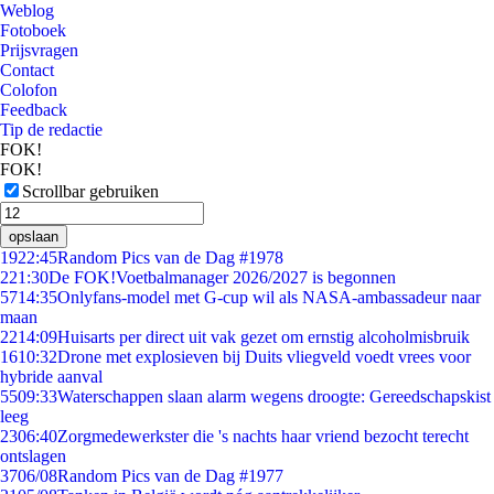
Weblog
Fotoboek
Prijsvragen
Contact
Colofon
Feedback
Tip de redactie
FOK!
FOK!
Scrollbar gebruiken
opslaan
19
22:45
Random Pics van de Dag #1978
2
21:30
De FOK!Voetbalmanager 2026/2027 is begonnen
57
14:35
Onlyfans-model met G-cup wil als NASA-ambassadeur naar
maan
22
14:09
Huisarts per direct uit vak gezet om ernstig alcoholmisbruik
16
10:32
Drone met explosieven bij Duits vliegveld voedt vrees voor
hybride aanval
55
09:33
Waterschappen slaan alarm wegens droogte: Gereedschapskist
leeg
23
06:40
Zorgmedewerkster die 's nachts haar vriend bezocht terecht
ontslagen
37
06/08
Random Pics van de Dag #1977