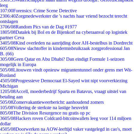
leeg
1
07:00
Forensics: Crime Scene Detective
23
06:40
Zorgmedewerkster die 's nachts haar vriend bezocht terecht
ontslagen
37
06/08
Random Pics van de Dag #1977
18
05/08
Datalek bij Bol en de Bijenkorf na cyberaanval op logistiek
partner Ceva
34
05/08
Kind overleden na aanrijding door AH-bestelbus in Dordrecht
6
05/08
Nieuw slachtoffer in kindermisbruikzaak zorgprofessional Jan
B. (66)
3
05/08
Geen Qatar en Abu Dhabi? Dan eindigt Formule 1-seizoen
mogelijk in Europa
5
05/08
Litouwen vindt opnieuw migrantentunnel onder grens met Wit-
Rusland
45
05/08
Progressieve Democraat El-Sayed wint nipt voorverkiezing
Michigan
12
05/08
Accell, moederbedrijf Sparta en Batavus, vraagt uitstel van
betaling aan
5
05/08
Zomervakantieweerbericht: aanhoudend zomers
1
05/08
Vollering de sterkste na lastige heuvelrit
8
05/08
The Division Resurgence nu gratis op pc
36
05/08
Hackers roven Coldcard-bitcoinwallets leeg voor 114 miljoen
dollar
45
05/08
Doorwerken na AOW-leeftijd vaker vastgelegd in cao's, moet