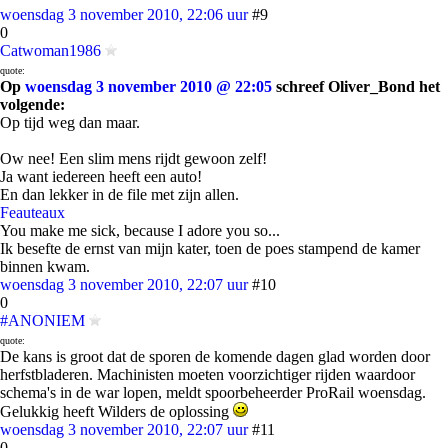
woensdag 3 november 2010, 22:06 uur
#9
0
Catwoman1986
quote:
Op
woensdag 3 november 2010 @ 22:05
schreef Oliver_Bond het
volgende:
Op tijd weg dan maar.
Ow nee! Een slim mens rijdt gewoon zelf!
Ja want iedereen heeft een auto!
En dan lekker in de file met zijn allen.
Feauteaux
You make me sick, because I adore you so...
Ik besefte de ernst van mijn kater, toen de poes stampend de kamer
binnen kwam.
woensdag 3 november 2010, 22:07 uur
#10
0
#ANONIEM
quote:
De kans is groot dat de sporen de komende dagen glad worden door
herfstbladeren. Machinisten moeten voorzichtiger rijden waardoor
schema's in de war lopen, meldt spoorbeheerder ProRail woensdag.
Gelukkig heeft Wilders de oplossing
woensdag 3 november 2010, 22:07 uur
#11
0