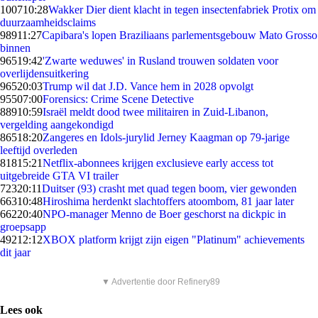
1007
10:28
Wakker Dier dient klacht in tegen insectenfabriek Protix om
duurzaamheidsclaims
989
11:27
Capibara's lopen Braziliaans parlementsgebouw Mato Grosso
binnen
965
19:42
'Zwarte weduwes' in Rusland trouwen soldaten voor
overlijdensuitkering
965
20:03
Trump wil dat J.D. Vance hem in 2028 opvolgt
955
07:00
Forensics: Crime Scene Detective
889
10:59
Israël meldt dood twee militairen in Zuid-Libanon,
vergelding aangekondigd
865
18:20
Zangeres en Idols-jurylid Jerney Kaagman op 79-jarige
leeftijd overleden
818
15:21
Netflix-abonnees krijgen exclusieve early access tot
uitgebreide GTA VI trailer
723
20:11
Duitser (93) crasht met quad tegen boom, vier gewonden
663
10:48
Hiroshima herdenkt slachtoffers atoombom, 81 jaar later
662
20:40
NPO-manager Menno de Boer geschorst na dickpic in
groepsapp
492
12:12
XBOX platform krijgt zijn eigen "Platinum" achievements
dit jaar
▼ Advertentie door Refinery89
Lees ook