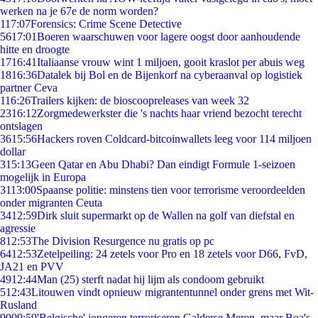
werken na je 67e de norm worden?
1
17:07
Forensics: Crime Scene Detective
56
17:01
Boeren waarschuwen voor lagere oogst door aanhoudende
hitte en droogte
17
16:41
Italiaanse vrouw wint 1 miljoen, gooit kraslot per abuis weg
18
16:36
Datalek bij Bol en de Bijenkorf na cyberaanval op logistiek
partner Ceva
1
16:26
Trailers kijken: de bioscoopreleases van week 32
23
16:12
Zorgmedewerkster die 's nachts haar vriend bezocht terecht
ontslagen
36
15:56
Hackers roven Coldcard-bitcoinwallets leeg voor 114 miljoen
dollar
3
15:13
Geen Qatar en Abu Dhabi? Dan eindigt Formule 1-seizoen
mogelijk in Europa
31
13:00
Spaanse politie: minstens tien voor terrorisme veroordeelden
onder migranten Ceuta
34
12:59
Dirk sluit supermarkt op de Wallen na golf van diefstal en
agressie
8
12:53
The Division Resurgence nu gratis op pc
64
12:53
Zetelpeiling: 24 zetels voor Pro en 18 zetels voor D66, FvD,
JA21 en PVV
49
12:44
Man (25) sterft nadat hij lijm als condoom gebruikt
5
12:43
Litouwen vindt opnieuw migrantentunnel onder grens met Wit-
Rusland
90
09:59
'Belgische' jongeren terroriseren Galderse Meren, maar Boa's