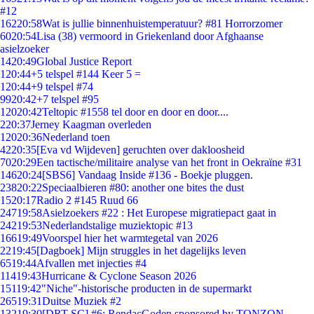
#12
162
20:58
Wat is jullie binnenhuistemperatuur? #81 Horrorzomer
60
20:54
Lisa (38) vermoord in Griekenland door Afghaanse
asielzoeker
14
20:49
Global Justice Report
1
20:44
+5 telspel #144 Keer 5 =
1
20:44
+9 telspel #74
99
20:42
+7 telspel #95
120
20:42
Teltopic #1558 tel door en door en door....
2
20:37
Jerney Kaagman overleden
120
20:36
Nederland toen
42
20:35
[Eva vd Wijdeven] geruchten over dakloosheid
70
20:29
Een tactische/militaire analyse van het front in Oekraïne #31
146
20:24
[SBS6] Vandaag Inside #136 - Boekje pluggen.
238
20:22
Speciaalbieren #80: another one bites the dust
15
20:17
Radio 2 #145 Ruud 66
247
19:58
Asielzoekers #22 : Het Europese migratiepact gaat in
242
19:53
Nederlandstalige muziektopic #13
166
19:49
Voorspel hier het warmtegetal van 2026
22
19:45
[Dagboek] Mijn struggles in het dagelijks leven
65
19:44
Afvallen met injecties #4
114
19:43
Hurricane & Cyclone Season 2026
151
19:42
"Niche"-historische producten in de supermarkt
265
19:31
Duitse Muziek #2
132
19:30
[DRT SC] #6: RendacGoden sponsored by TONZON