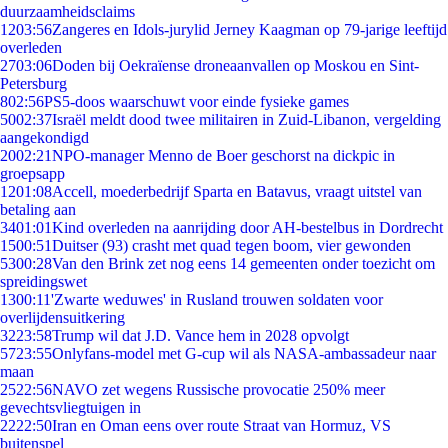
duurzaamheidsclaims
12
03:56
Zangeres en Idols-jurylid Jerney Kaagman op 79-jarige leeftijd
overleden
27
03:06
Doden bij Oekraïense droneaanvallen op Moskou en Sint-
Petersburg
8
02:56
PS5-doos waarschuwt voor einde fysieke games
50
02:37
Israël meldt dood twee militairen in Zuid-Libanon, vergelding
aangekondigd
20
02:21
NPO-manager Menno de Boer geschorst na dickpic in
groepsapp
12
01:08
Accell, moederbedrijf Sparta en Batavus, vraagt uitstel van
betaling aan
34
01:01
Kind overleden na aanrijding door AH-bestelbus in Dordrecht
15
00:51
Duitser (93) crasht met quad tegen boom, vier gewonden
53
00:28
Van den Brink zet nog eens 14 gemeenten onder toezicht om
spreidingswet
13
00:11
'Zwarte weduwes' in Rusland trouwen soldaten voor
overlijdensuitkering
32
23:58
Trump wil dat J.D. Vance hem in 2028 opvolgt
57
23:55
Onlyfans-model met G-cup wil als NASA-ambassadeur naar
maan
25
22:56
NAVO zet wegens Russische provocatie 250% meer
gevechtsvliegtuigen in
22
22:50
Iran en Oman eens over route Straat van Hormuz, VS
buitenspel