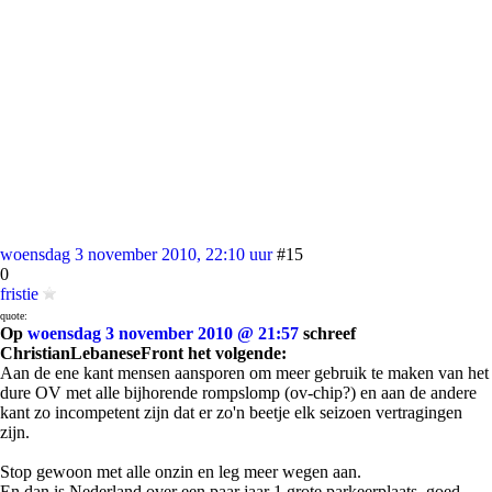
woensdag 3 november 2010, 22:10 uur
#15
0
fristie
quote:
Op
woensdag 3 november 2010 @ 21:57
schreef
ChristianLebaneseFront het volgende:
Aan de ene kant mensen aansporen om meer gebruik te maken van het
dure OV met alle bijhorende rompslomp (ov-chip?) en aan de andere
kant zo incompetent zijn dat er zo'n beetje elk seizoen vertragingen
zijn.
Stop gewoon met alle onzin en leg meer wegen aan.
En dan is Nederland over een paar jaar 1 grote parkeerplaats, goed