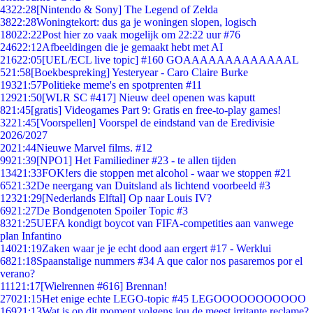
43
22:28
[Nintendo & Sony] The Legend of Zelda
38
22:28
Woningtekort: dus ga je woningen slopen, logisch
180
22:22
Post hier zo vaak mogelijk om 22:22 uur #76
246
22:12
Afbeeldingen die je gemaakt hebt met AI
216
22:05
[UEL/ECL live topic] #160 GOAAAAAAAAAAAAAL
5
21:58
[Boekbespreking] Yesteryear - Caro Claire Burke
193
21:57
Politieke meme's en spotprenten #11
129
21:50
[WLR SC #417] Nieuw deel openen was kaputt
8
21:45
[gratis] Videogames Part 9: Gratis en free-to-play games!
32
21:45
[Voorspellen] Voorspel de eindstand van de Eredivisie
2026/2027
20
21:44
Nieuwe Marvel films. #12
99
21:39
[NPO1] Het Familiediner #23 - te allen tijden
134
21:33
FOK!ers die stoppen met alcohol - waar we stoppen #21
65
21:32
De neergang van Duitsland als lichtend voorbeeld #3
123
21:29
[Nederlands Elftal] Op naar Louis IV?
69
21:27
De Bondgenoten Spoiler Topic #3
83
21:25
UEFA kondigt boycot van FIFA-competities aan vanwege
plan Infantino
140
21:19
Zaken waar je je echt dood aan ergert #17 - Werklui
68
21:18
Spaanstalige nummers #34 A que calor nos pasaremos por el
verano?
111
21:17
[Wielrennen #616] Brennan!
270
21:15
Het enige echte LEGO-topic #45 LEGOOOOOOOOOOO
169
21:13
Wat is op dit moment volgens jou de meest irritante reclame?