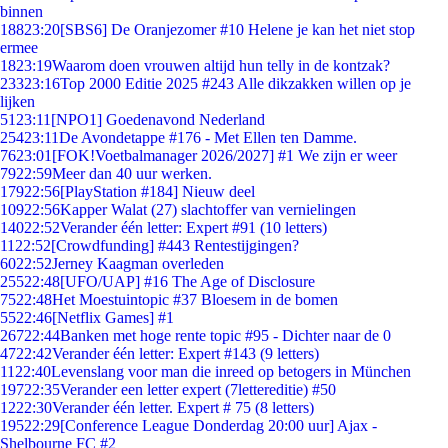
binnen
188
23:20
[SBS6] De Oranjezomer #10 Helene je kan het niet stop
ermee
18
23:19
Waarom doen vrouwen altijd hun telly in de kontzak?
233
23:16
Top 2000 Editie 2025 #243 Alle dikzakken willen op je
lijken
51
23:11
[NPO1] Goedenavond Nederland
254
23:11
De Avondetappe #176 - Met Ellen ten Damme.
76
23:01
[FOK!Voetbalmanager 2026/2027] #1 We zijn er weer
79
22:59
Meer dan 40 uur werken.
179
22:56
[PlayStation #184] Nieuw deel
109
22:56
Kapper Walat (27) slachtoffer van vernielingen
140
22:52
Verander één letter: Expert #91 (10 letters)
11
22:52
[Crowdfunding] #443 Rentestijgingen?
60
22:52
Jerney Kaagman overleden
255
22:48
[UFO/UAP] #16 The Age of Disclosure
75
22:48
Het Moestuintopic #37 Bloesem in de bomen
55
22:46
[Netflix Games] #1
267
22:44
Banken met hoge rente topic #95 - Dichter naar de 0
47
22:42
Verander één letter: Expert #143 (9 letters)
11
22:40
Levenslang voor man die inreed op betogers in München
197
22:35
Verander een letter expert (7lettereditie) #50
12
22:30
Verander één letter. Expert # 75 (8 letters)
195
22:29
[Conference League Donderdag 20:00 uur] Ajax -
Shelbourne FC #2