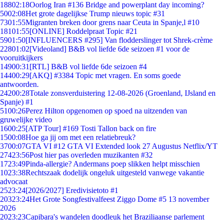
188
02:18
Oorlog Iran #136 Bridge and powerplant day incoming?
50
02:08
Het grote dagelijkse Trump nieuws topic #31
73
01:55
Migranten breken door grens naar Ceuta in Spanje,l #10
181
01:55
[ONLINE] Roddelpraat Topic #21
59
01:50
[INFLUENCERS #295] Van flodderslinger tot Shrek-crème
228
01:02
[Videoland] B&B vol liefde 6de seizoen #1 voor de
vooruitkijkers
149
00:31
[RTL] B&B vol liefde 6de seizoen #4
144
00:29
[AKQ] #3384 Topic met vragen. En soms goede
antwoorden.
242
00:28
Totale zonsverduistering 12-08-2026 (Groenland, IJsland en
Spanje) #1
51
00:26
Perez Hilton opgenomen op spoed na uitzenden van
gruwelijke video
16
00:25
[ATP Tour] #169 Tosti Tallon back on fire
15
00:08
Hoe ga jij om met een relatiebreuk?
37
00:07
GTA VI #12 GTA VI Extended look 27 Augustus Netflix/YT
274
23:56
Post hier pas overleden muzikanten #32
17
23:49
Pinda-allergie? Andermans poep slikken helpt misschien
10
23:38
Rechtszaak dodelijk ongeluk uitgesteld vanwege vakantie
advocaat
25
23:24
[2026/2027] Eredivisietoto #1
203
23:24
Het Grote Songfestivalfeest Ziggo Dome #5 13 november
2026
20
23:23
Capibara's wandelen doodleuk het Braziliaanse parlement