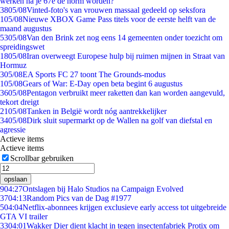
werken na je 67e de norm worden?
38
05/08
Vinted-foto's van vrouwen massaal gedeeld op seksfora
1
05/08
Nieuwe XBOX Game Pass titels voor de eerste helft van de
maand augustus
53
05/08
Van den Brink zet nog eens 14 gemeenten onder toezicht om
spreidingswet
18
05/08
Iran overweegt Europese hulp bij ruimen mijnen in Straat van
Hormuz
3
05/08
EA Sports FC 27 toont The Grounds-modus
1
05/08
Gears of War: E-Day open beta begint 6 augustus
36
05/08
Pentagon verbruikt meer raketten dan kan worden aangevuld,
tekort dreigt
21
05/08
Tanken in België wordt nóg aantrekkelijker
34
05/08
Dirk sluit supermarkt op de Wallen na golf van diefstal en
agressie
Actieve items
Actieve items
Scrollbar gebruiken
opslaan
9
04:27
Ontslagen bij Halo Studios na Campaign Evolved
37
04:13
Random Pics van de Dag #1977
5
04:04
Netflix-abonnees krijgen exclusieve early access tot uitgebreide
GTA VI trailer
33
04:01
Wakker Dier dient klacht in tegen insectenfabriek Protix om