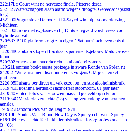
2
22:17
Le Court wint na nerveuze finale, Pieterse derde
55
21:25
Waterschappen slaan alarm wegens droogte: Gereedschapskist
leeg
45
21:00
Progressieve Democraat El-Sayed wint nipt voorverkiezing
Michigan
16
21:00
Drone met explosieven bij Duits vliegveld voedt vrees voor
hybride aanval
2
20:58
XBOX platform krijgt zijn eigen "Platinum" achievements dit
jaar
12
20:48
Capibara's lopen Braziliaans parlementsgebouw Mato Grosso
binnen
5
20:30
Zomervakantieweerbericht: aanhoudend zomers
1
20:21
Lemmen boekt eerste profzege in zware Ronde van Polen-rit
84
20:21
'Witte' mannen discrimineren is volgens OM geen enkel
probleem
22
20:05
Huisarts per direct uit vak gezet om ernstig alcoholmisbruik
15
19:45
Hiroshima herdenkt slachtoffers atoombom, 81 jaar later
38
19:40
Vinted-foto's van vrouwen massaal gedeeld op seksfora
21
19:34
OM: vierde verdachte (18) vast op verdenking van beramen
aanslag
19
19:25
Random Pics van de Dag #1978
8
18:19
In Spider-Man: Brand New Day is Spidey echt weer Spidey
6
18:18
Nieuw slachtoffer in kindermisbruikzaak zorgprofessional Jan
B. (66)
45
17:10
Doorwerken na AOW-leeftijd vaker vastgelegd in cao's, moet