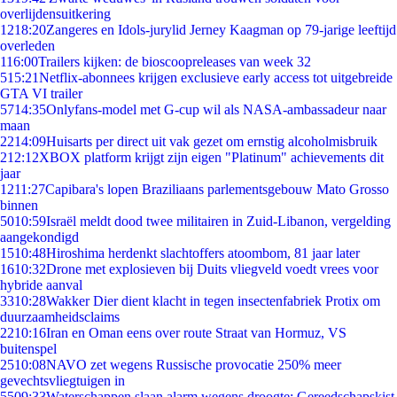
overlijdensuitkering
12
18:20
Zangeres en Idols-jurylid Jerney Kaagman op 79-jarige leeftijd
overleden
1
16:00
Trailers kijken: de bioscoopreleases van week 32
5
15:21
Netflix-abonnees krijgen exclusieve early access tot uitgebreide
GTA VI trailer
57
14:35
Onlyfans-model met G-cup wil als NASA-ambassadeur naar
maan
22
14:09
Huisarts per direct uit vak gezet om ernstig alcoholmisbruik
2
12:12
XBOX platform krijgt zijn eigen "Platinum" achievements dit
jaar
12
11:27
Capibara's lopen Braziliaans parlementsgebouw Mato Grosso
binnen
50
10:59
Israël meldt dood twee militairen in Zuid-Libanon, vergelding
aangekondigd
15
10:48
Hiroshima herdenkt slachtoffers atoombom, 81 jaar later
16
10:32
Drone met explosieven bij Duits vliegveld voedt vrees voor
hybride aanval
33
10:28
Wakker Dier dient klacht in tegen insectenfabriek Protix om
duurzaamheidsclaims
22
10:16
Iran en Oman eens over route Straat van Hormuz, VS
buitenspel
25
10:08
NAVO zet wegens Russische provocatie 250% meer
gevechtsvliegtuigen in
55
09:33
Waterschappen slaan alarm wegens droogte: Gereedschapskist