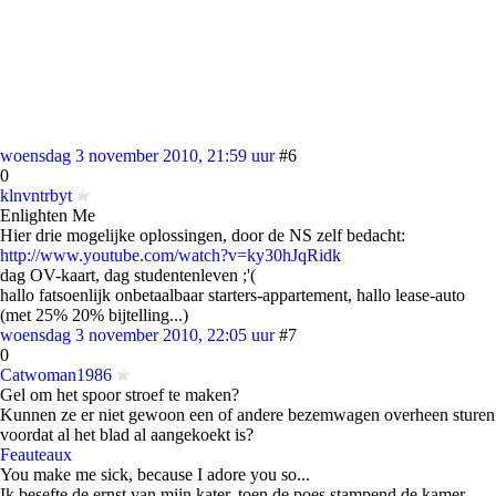
woensdag 3 november 2010, 21:59 uur
#6
0
klnvntrbyt
Enlighten Me
Hier drie mogelijke oplossingen, door de NS zelf bedacht:
http://www.youtube.com/watch?v=ky30hJqRidk
dag OV-kaart, dag studentenleven ;'(
hallo
fatsoenlijk
onbetaalbaar starters-appartement, hallo lease-auto
(met
25%
20% bijtelling...)
woensdag 3 november 2010, 22:05 uur
#7
0
Catwoman1986
Gel om het spoor stroef te maken?
Kunnen ze er niet gewoon een of andere bezemwagen overheen sturen
voordat al het blad al aangekoekt is?
Feauteaux
You make me sick, because I adore you so...
Ik besefte de ernst van mijn kater, toen de poes stampend de kamer