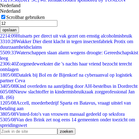
Nederland
Nederland
Scrollbar gebruiken
opslaan
22
14:09
Huisarts per direct uit vak gezet om ernstig alcoholmisbruik
33
10:28
Wakker Dier dient klacht in tegen insectenfabriek Protix om
duurzaamheidsclaims
55
09:33
Waterschappen slaan alarm wegens droogte: Gereedschapskist
leeg
23
06:40
Zorgmedewerkster die 's nachts haar vriend bezocht terecht
ontslagen
18
05/08
Datalek bij Bol en de Bijenkorf na cyberaanval op logistiek
partner Ceva
34
05/08
Kind overleden na aanrijding door AH-bestelbus in Dordrecht
6
05/08
Nieuw slachtoffer in kindermisbruikzaak zorgprofessional Jan
B. (66)
12
05/08
Accell, moederbedrijf Sparta en Batavus, vraagt uitstel van
betaling aan
38
05/08
Vinted-foto's van vrouwen massaal gedeeld op seksfora
53
05/08
Van den Brink zet nog eens 14 gemeenten onder toezicht om
spreidingswet