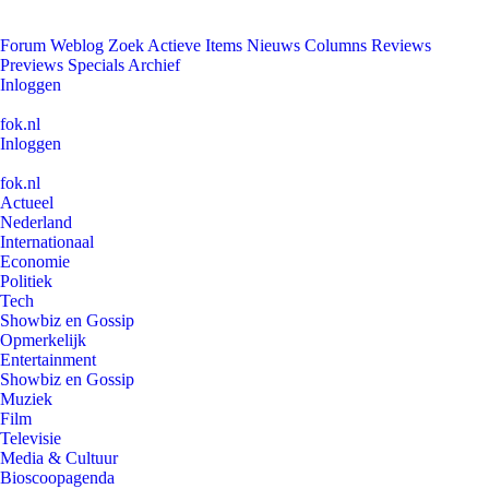
Forum
Weblog
Zoek
Actieve Items
Nieuws
Columns
Reviews
Previews
Specials
Archief
Inloggen
fok.nl
Inloggen
fok.nl
Actueel
Nederland
Internationaal
Economie
Politiek
Tech
Showbiz en Gossip
Opmerkelijk
Entertainment
Showbiz en Gossip
Muziek
Film
Televisie
Media & Cultuur
Bioscoopagenda