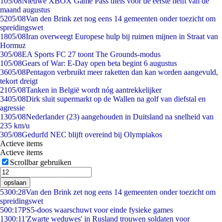
1
05/08
Nieuwe XBOX Game Pass titels voor de eerste helft van de
maand augustus
52
05/08
Van den Brink zet nog eens 14 gemeenten onder toezicht om
spreidingswet
18
05/08
Iran overweegt Europese hulp bij ruimen mijnen in Straat van
Hormuz
3
05/08
EA Sports FC 27 toont The Grounds-modus
1
05/08
Gears of War: E-Day open beta begint 6 augustus
36
05/08
Pentagon verbruikt meer raketten dan kan worden aangevuld,
tekort dreigt
21
05/08
Tanken in België wordt nóg aantrekkelijker
34
05/08
Dirk sluit supermarkt op de Wallen na golf van diefstal en
agressie
13
05/08
Nederlander (23) aangehouden in Duitsland na snelheid van
235 km/u
3
05/08
Gedurfd NEC blijft overeind bij Olympiakos
Actieve items
Actieve items
Scrollbar gebruiken
opslaan
53
00:28
Van den Brink zet nog eens 14 gemeenten onder toezicht om
spreidingswet
5
00:17
PS5-doos waarschuwt voor einde fysieke games
13
00:11
'Zwarte weduwes' in Rusland trouwen soldaten voor