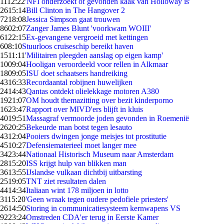
11
12:22
'NFI onderzoekt of gevonden kaak van Holloway is'
26
15:14
Bill Clinton in The Hangover 2
72
18:08
Jessica Simpson gaat trouwen
86
02:07
Zanger James Blunt 'voorkwam WOIII'
61
22:15
Ex-gevangene vergroeid met kettingen
6
08:10
Stuurloos cruiseschip bereikt haven
15
11:11
'Militairen pleegden aanslag op eigen kamp'
10
09:04
Hooligan veroordeeld voor rellen in Alkmaar
18
09:05
ISU doet schaatsers handreiking
43
16:33
Recordaantal robijnen huwelijken
24
14:43
Qantas ontdekt olielekkage motoren A380
19
21:07
OM houdt themazitting over bezit kinderporno
16
23:47
Rapport over MIVD'ers blijft in kluis
40
19:51
Massagraf vermoorde joden gevonden in Roemenië
26
20:25
Bekeurde man botst tegen lesauto
43
12:04
Pooiers dwingen jonge meisjes tot prostitutie
45
10:27
Defensiematerieel moet langer mee
34
23:44
Nationaal Historisch Museum naar Amsterdam
28
15:20
ISS krijgt hulp van blikken man
36
13:55
IJslandse vulkaan dichtbij uitbarsting
25
19:05
TNT ziet resultaten dalen
44
14:34
Italiaan wint 178 miljoen in lotto
31
15:20
'Geen wraak tegen oudere pedofiele priesters'
26
14:50
Storing in communicatiesysteem kernwapens VS
92
23:24
Omstreden CDA'er terug in Eerste Kamer