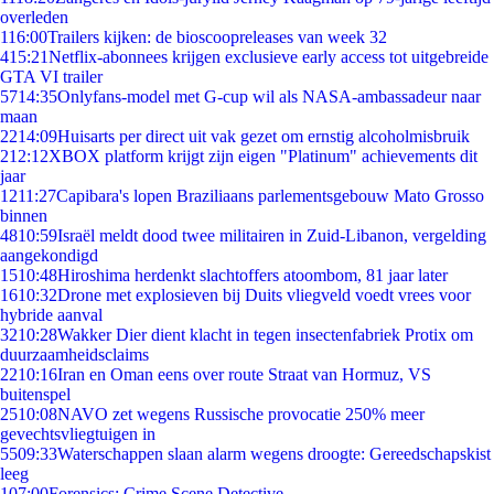
overleden
1
16:00
Trailers kijken: de bioscoopreleases van week 32
4
15:21
Netflix-abonnees krijgen exclusieve early access tot uitgebreide
GTA VI trailer
57
14:35
Onlyfans-model met G-cup wil als NASA-ambassadeur naar
maan
22
14:09
Huisarts per direct uit vak gezet om ernstig alcoholmisbruik
2
12:12
XBOX platform krijgt zijn eigen "Platinum" achievements dit
jaar
12
11:27
Capibara's lopen Braziliaans parlementsgebouw Mato Grosso
binnen
48
10:59
Israël meldt dood twee militairen in Zuid-Libanon, vergelding
aangekondigd
15
10:48
Hiroshima herdenkt slachtoffers atoombom, 81 jaar later
16
10:32
Drone met explosieven bij Duits vliegveld voedt vrees voor
hybride aanval
32
10:28
Wakker Dier dient klacht in tegen insectenfabriek Protix om
duurzaamheidsclaims
22
10:16
Iran en Oman eens over route Straat van Hormuz, VS
buitenspel
25
10:08
NAVO zet wegens Russische provocatie 250% meer
gevechtsvliegtuigen in
55
09:33
Waterschappen slaan alarm wegens droogte: Gereedschapskist
leeg
1
07:00
Forensics: Crime Scene Detective