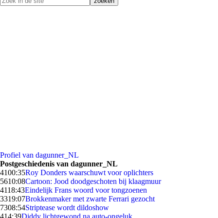
Profiel van dagunner_NL
Postgeschiedenis van dagunner_NL
41
00:35
Roy Donders waarschuwt voor oplichters
56
10:08
Cartoon: Jood doodgeschoten bij klaagmuur
41
18:43
Eindelijk Frans woord voor tongzoenen
33
19:07
Brokkenmaker met zwarte Ferrari gezocht
73
08:54
Striptease wordt dildoshow
4
14:39
Diddy lichtgewond na auto-ongeluk