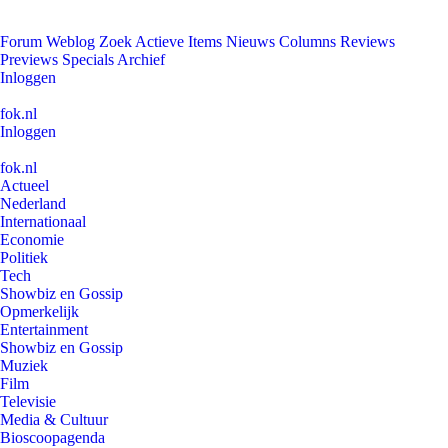
Forum
Weblog
Zoek
Actieve Items
Nieuws
Columns
Reviews
Previews
Specials
Archief
Inloggen
fok.nl
Inloggen
fok.nl
Actueel
Nederland
Internationaal
Economie
Politiek
Tech
Showbiz en Gossip
Opmerkelijk
Entertainment
Showbiz en Gossip
Muziek
Film
Televisie
Media & Cultuur
Bioscoopagenda