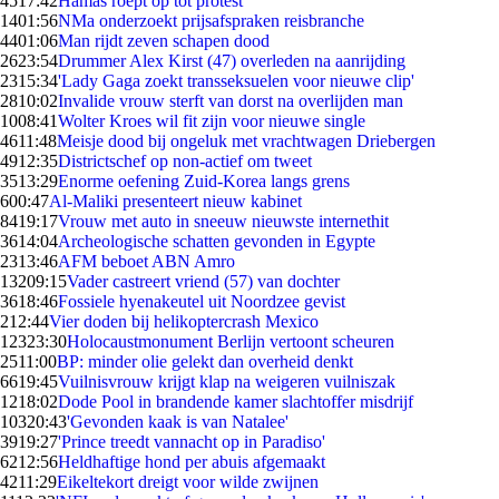
45
17:42
Hamas roept op tot protest
14
01:56
NMa onderzoekt prijsafspraken reisbranche
44
01:06
Man rijdt zeven schapen dood
26
23:54
Drummer Alex Kirst (47) overleden na aanrijding
23
15:34
'Lady Gaga zoekt transseksuelen voor nieuwe clip'
28
10:02
Invalide vrouw sterft van dorst na overlijden man
10
08:41
Wolter Kroes wil fit zijn voor nieuwe single
46
11:48
Meisje dood bij ongeluk met vrachtwagen Driebergen
49
12:35
Districtschef op non-actief om tweet
35
13:29
Enorme oefening Zuid-Korea langs grens
6
00:47
Al-Maliki presenteert nieuw kabinet
84
19:17
Vrouw met auto in sneeuw nieuwste internethit
36
14:04
Archeologische schatten gevonden in Egypte
23
13:46
AFM beboet ABN Amro
132
09:15
Vader castreert vriend (57) van dochter
36
18:46
Fossiele hyenakeutel uit Noordzee gevist
2
12:44
Vier doden bij helikoptercrash Mexico
123
23:30
Holocaustmonument Berlijn vertoont scheuren
25
11:00
BP: minder olie gelekt dan overheid denkt
66
19:45
Vuilnisvrouw krijgt klap na weigeren vuilniszak
12
18:02
Dode Pool in brandende kamer slachtoffer misdrijf
103
20:43
'Gevonden kaak is van Natalee'
39
19:27
'Prince treedt vannacht op in Paradiso'
62
12:56
Heldhaftige hond per abuis afgemaakt
42
11:29
Eikeltekort dreigt voor wilde zwijnen