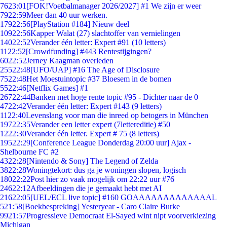
76
23:01
[FOK!Voetbalmanager 2026/2027] #1 We zijn er weer
79
22:59
Meer dan 40 uur werken.
179
22:56
[PlayStation #184] Nieuw deel
109
22:56
Kapper Walat (27) slachtoffer van vernielingen
140
22:52
Verander één letter: Expert #91 (10 letters)
11
22:52
[Crowdfunding] #443 Rentestijgingen?
60
22:52
Jerney Kaagman overleden
255
22:48
[UFO/UAP] #16 The Age of Disclosure
75
22:48
Het Moestuintopic #37 Bloesem in de bomen
55
22:46
[Netflix Games] #1
267
22:44
Banken met hoge rente topic #95 - Dichter naar de 0
47
22:42
Verander één letter: Expert #143 (9 letters)
11
22:40
Levenslang voor man die inreed op betogers in München
197
22:35
Verander een letter expert (7lettereditie) #50
12
22:30
Verander één letter. Expert # 75 (8 letters)
195
22:29
[Conference League Donderdag 20:00 uur] Ajax -
Shelbourne FC #2
43
22:28
[Nintendo & Sony] The Legend of Zelda
38
22:28
Woningtekort: dus ga je woningen slopen, logisch
180
22:22
Post hier zo vaak mogelijk om 22:22 uur #76
246
22:12
Afbeeldingen die je gemaakt hebt met AI
216
22:05
[UEL/ECL live topic] #160 GOAAAAAAAAAAAAAL
5
21:58
[Boekbespreking] Yesteryear - Caro Claire Burke
99
21:57
Progressieve Democraat El-Sayed wint nipt voorverkiezing
Michigan