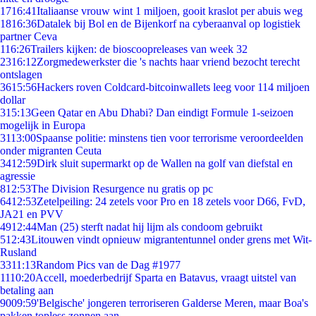
17
16:41
Italiaanse vrouw wint 1 miljoen, gooit kraslot per abuis weg
18
16:36
Datalek bij Bol en de Bijenkorf na cyberaanval op logistiek
partner Ceva
1
16:26
Trailers kijken: de bioscoopreleases van week 32
23
16:12
Zorgmedewerkster die 's nachts haar vriend bezocht terecht
ontslagen
36
15:56
Hackers roven Coldcard-bitcoinwallets leeg voor 114 miljoen
dollar
3
15:13
Geen Qatar en Abu Dhabi? Dan eindigt Formule 1-seizoen
mogelijk in Europa
31
13:00
Spaanse politie: minstens tien voor terrorisme veroordeelden
onder migranten Ceuta
34
12:59
Dirk sluit supermarkt op de Wallen na golf van diefstal en
agressie
8
12:53
The Division Resurgence nu gratis op pc
64
12:53
Zetelpeiling: 24 zetels voor Pro en 18 zetels voor D66, FvD,
JA21 en PVV
49
12:44
Man (25) sterft nadat hij lijm als condoom gebruikt
5
12:43
Litouwen vindt opnieuw migrantentunnel onder grens met Wit-
Rusland
33
11:13
Random Pics van de Dag #1977
11
10:20
Accell, moederbedrijf Sparta en Batavus, vraagt uitstel van
betaling aan
90
09:59
'Belgische' jongeren terroriseren Galderse Meren, maar Boa's
pakken topless zonnen aan