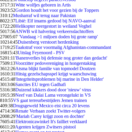
37
17:31
Witte wolfjes geboren in Artis
39
23:52
Gordon houdt het voor gezien bij de Toppers
3
10:12
Musharraf wil terug naar Pakistan
80
22:37
Libië: Elf imams gedood bij NAVO-aanval
17
22:20
Helikopter neergestort in weiland Veghel
50
17:56
ANWB wil halvering verkeersslachtoffers
270
05:07
'Vandaag >1 miljoen doden bij grote ramp'
102
14:45
Duisenberg verstoort herdenking
17
19:25
Taakstraf voor voormalig Afghanistan-commandant
168
15:43
Uitslag Feyenoord - PSV
52
01:11
'Banenverlies bij defensie nog groter dan gedacht'
75
09:13
Voorzitter pedovereniging in hongerstaking
36
12:26
Atsma blijkt familie van topmodel Doutzen
16
10:31
Hitsig gezelschapsspel krijgt waarschuwing
45
15:48
'Integriteitsproblemen bij marine in Den Helder'
30
13:06
Sancties EU tegen Gadhafi
53
16:38
Duizend kikkers dood door 'nieuw' virus
19
15:39
Neef van Dalai Lama verongelukt in VS
8
10:55
VS gaat terreurbestrijders Jemen trainen
4
09:38
Drugsgeweld Mexico eist circa 20 levens
47
14:36
Renate Verbaan zoekt Twitter-volgers
20
08:29
'Mariah Carey krijgt zoon en dochter'
76
05:41
Elektronicawinkel It's failliet verklaard
66
11:20
Agenten krijgen Zwitsers pistool