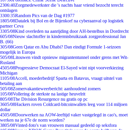
23
06:40
Zorgmedewerkster die 's nachts haar vriend bezocht terecht
ontslagen
33
00:35
Random Pics van de Dag #1977
18
05/08
Datalek bij Bol en de Bijenkorf na cyberaanval op logistiek
partner Ceva
33
05/08
Kind overleden na aanrijding door AH-bestelbus in Dordrecht
6
05/08
Nieuw slachtoffer in kindermisbruikzaak zorgprofessional Jan
B. (66)
3
05/08
Geen Qatar en Abu Dhabi? Dan eindigt Formule 1-seizoen
mogelijk in Europa
5
05/08
Litouwen vindt opnieuw migrantentunnel onder grens met Wit-
Rusland
45
05/08
Progressieve Democraat El-Sayed wint nipt voorverkiezing
Michigan
11
05/08
Accell, moederbedrijf Sparta en Batavus, vraagt uitstel van
betaling aan
5
05/08
Zomervakantieweerbericht: aanhoudend zomers
1
05/08
Vollering de sterkste na lastige heuvelrit
8
05/08
The Division Resurgence nu gratis op pc
36
05/08
Hackers roven Coldcard-bitcoinwallets leeg voor 114 miljoen
dollar
45
05/08
Doorwerken na AOW-leeftijd vaker vastgelegd in cao's, moet
werken na je 67e de norm worden?
38
05/08
Vinted-foto's van vrouwen massaal gedeeld op seksfora