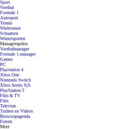
Sport
Voetbal
Formule 1
Autosport
Tennis
Wielrennen
Schaatsen
Wintersporten
Managerspelen
Voetbalmanager
Formule 1-manager
Games
PC
Playstation 4
Xbox One
Nintendo Switch
Xbox Series X|S
PlayStation 5
Film & TV
Film
Televisie
Trailers en Videos
Bioscoopagenda
Forum
Meer