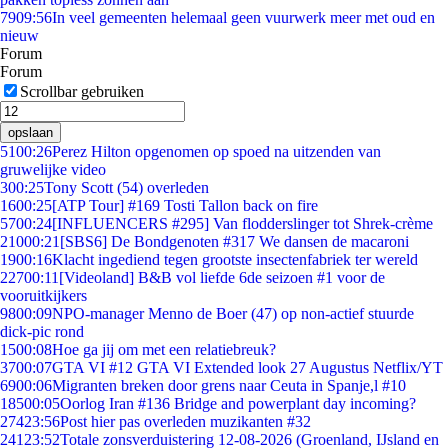
79
09:56
In veel gemeenten helemaal geen vuurwerk meer met oud en
nieuw
Forum
Forum
Scrollbar gebruiken
opslaan
51
00:26
Perez Hilton opgenomen op spoed na uitzenden van
gruwelijke video
3
00:25
Tony Scott (54) overleden
16
00:25
[ATP Tour] #169 Tosti Tallon back on fire
57
00:24
[INFLUENCERS #295] Van flodderslinger tot Shrek-crème
210
00:21
[SBS6] De Bondgenoten #317 We dansen de macaroni
19
00:16
Klacht ingediend tegen grootste insectenfabriek ter wereld
227
00:11
[Videoland] B&B vol liefde 6de seizoen #1 voor de
vooruitkijkers
98
00:09
NPO-manager Menno de Boer (47) op non-actief stuurde
dick-pic rond
15
00:08
Hoe ga jij om met een relatiebreuk?
37
00:07
GTA VI #12 GTA VI Extended look 27 Augustus Netflix/YT
69
00:06
Migranten breken door grens naar Ceuta in Spanje,l #10
185
00:05
Oorlog Iran #136 Bridge and powerplant day incoming?
274
23:56
Post hier pas overleden muzikanten #32
241
23:52
Totale zonsverduistering 12-08-2026 (Groenland, IJsland en