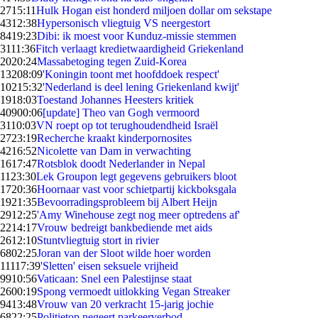
27
15:11
Hulk Hogan eist honderd miljoen dollar om sekstape
43
12:38
Hypersonisch vliegtuig VS neergestort
84
19:23
Dibi: ik moest voor Kunduz-missie stemmen
31
11:36
Fitch verlaagt kredietwaardigheid Griekenland
20
20:24
Massabetoging tegen Zuid-Korea
132
08:09
'Koningin toont met hoofddoek respect'
102
15:32
'Nederland is deel lening Griekenland kwijt'
19
18:03
Toestand Johannes Heesters kritiek
409
00:06
[update] Theo van Gogh vermoord
31
10:03
VN roept op tot terughoudendheid Israël
27
23:19
Recherche kraakt kinderpornosites
42
16:52
Nicolette van Dam in verwachting
16
17:47
Rotsblok doodt Nederlander in Nepal
11
23:30
Lek Groupon legt gegevens gebruikers bloot
17
20:36
Hoornaar vast voor schietpartij kickboksgala
19
21:35
Bevoorradingsprobleem bij Albert Heijn
29
12:25
'Amy Winehouse zegt nog meer optredens af'
22
14:17
Vrouw bedreigt bankbediende met aids
26
12:10
Stuntvliegtuig stort in rivier
68
02:25
Joran van der Sloot wilde hoer worden
111
17:39
'Sletten' eisen seksuele vrijheid
99
10:56
Vaticaan: Snel een Palestijnse staat
26
00:19
Spong vermoedt uitlokking Vegan Streaker
94
13:48
Vrouw van 20 verkracht 15-jarig jochie
68
22:25
Politietop negeert parkeerverbod