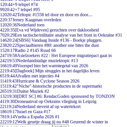
1
20:44
+9 telspel #74
99
20:42
+7 telspel #95
120
20:42
Teltopic #1558 tel door en door en door....
2
20:37
Jerney Kaagman overleden
120
20:36
Nederland toen
42
20:35
[Eva vd Wijdeven] geruchten over dakloosheid
70
20:29
Een tactische/militaire analyse van het front in Oekraïne #31
146
20:24
[SBS6] Vandaag Inside #136 - Boekje pluggen.
238
20:22
Speciaalbieren #80: another one bites the dust
15
20:17
Radio 2 #145 Ruud 66
247
19:58
Asielzoekers #22 : Het Europese migratiepact gaat in
242
19:53
Nederlandstalige muziektopic #13
166
19:49
Voorspel hier het warmtegetal van 2026
22
19:45
[Dagboek] Mijn struggles in het dagelijks leven
65
19:44
Afvallen met injecties #4
114
19:43
Hurricane & Cyclone Season 2026
151
19:42
"Niche"-historische producten in de supermarkt
265
19:31
Duitse Muziek #2
132
19:30
[DRT SC] #6: RendacGoden sponsored by TONZON
41
19:30
Droneaanval op Oekrains vliegtuig in Leipzig
221
19:24
Nederland stevent af op watertekort
186
19:17
Israel en Gaza #17
78
19:14
Vuelta a España 2026 #1
222
19:12
Welk geurtje draag jij nu #48 Geurend de winter in