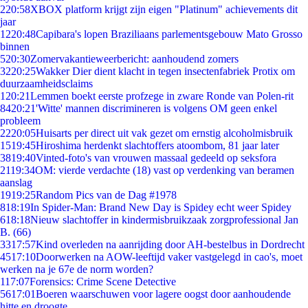
2
20:58
XBOX platform krijgt zijn eigen "Platinum" achievements dit
jaar
12
20:48
Capibara's lopen Braziliaans parlementsgebouw Mato Grosso
binnen
5
20:30
Zomervakantieweerbericht: aanhoudend zomers
32
20:25
Wakker Dier dient klacht in tegen insectenfabriek Protix om
duurzaamheidsclaims
1
20:21
Lemmen boekt eerste profzege in zware Ronde van Polen-rit
84
20:21
'Witte' mannen discrimineren is volgens OM geen enkel
probleem
22
20:05
Huisarts per direct uit vak gezet om ernstig alcoholmisbruik
15
19:45
Hiroshima herdenkt slachtoffers atoombom, 81 jaar later
38
19:40
Vinted-foto's van vrouwen massaal gedeeld op seksfora
21
19:34
OM: vierde verdachte (18) vast op verdenking van beramen
aanslag
19
19:25
Random Pics van de Dag #1978
8
18:19
In Spider-Man: Brand New Day is Spidey echt weer Spidey
6
18:18
Nieuw slachtoffer in kindermisbruikzaak zorgprofessional Jan
B. (66)
33
17:57
Kind overleden na aanrijding door AH-bestelbus in Dordrecht
45
17:10
Doorwerken na AOW-leeftijd vaker vastgelegd in cao's, moet
werken na je 67e de norm worden?
1
17:07
Forensics: Crime Scene Detective
56
17:01
Boeren waarschuwen voor lagere oogst door aanhoudende
hitte en droogte