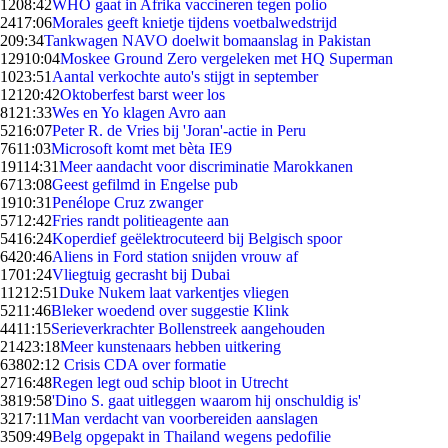
12
08:42
WHO gaat in Afrika vaccineren tegen polio
24
17:06
Morales geeft knietje tijdens voetbalwedstrijd
2
09:34
Tankwagen NAVO doelwit bomaanslag in Pakistan
129
10:04
Moskee Ground Zero vergeleken met HQ Superman
10
23:51
Aantal verkochte auto's stijgt in september
121
20:42
Oktoberfest barst weer los
81
21:33
Wes en Yo klagen Avro aan
52
16:07
Peter R. de Vries bij 'Joran'-actie in Peru
76
11:03
Microsoft komt met bèta IE9
191
14:31
Meer aandacht voor discriminatie Marokkanen
67
13:08
Geest gefilmd in Engelse pub
19
10:31
Penélope Cruz zwanger
57
12:42
Fries randt politieagente aan
54
16:24
Koperdief geëlektrocuteerd bij Belgisch spoor
64
20:46
Aliens in Ford station snijden vrouw af
17
01:24
Vliegtuig gecrasht bij Dubai
112
12:51
Duke Nukem laat varkentjes vliegen
52
11:46
Bleker woedend over suggestie Klink
44
11:15
Serieverkrachter Bollenstreek aangehouden
214
23:18
Meer kunstenaars hebben uitkering
638
02:12
Crisis CDA over formatie
27
16:48
Regen legt oud schip bloot in Utrecht
38
19:58
'Dino S. gaat uitleggen waarom hij onschuldig is'
32
17:11
Man verdacht van voorbereiden aanslagen
35
09:49
Belg opgepakt in Thailand wegens pedofilie