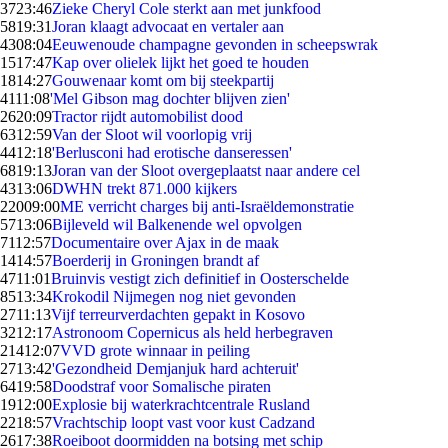
37
23:46
Zieke Cheryl Cole sterkt aan met junkfood
58
19:31
Joran klaagt advocaat en vertaler aan
43
08:04
Eeuwenoude champagne gevonden in scheepswrak
15
17:47
Kap over olielek lijkt het goed te houden
18
14:27
Gouwenaar komt om bij steekpartij
41
11:08
'Mel Gibson mag dochter blijven zien'
26
20:09
Tractor rijdt automobilist dood
63
12:59
Van der Sloot wil voorlopig vrij
44
12:18
'Berlusconi had erotische danseressen'
68
19:13
Joran van der Sloot overgeplaatst naar andere cel
43
13:06
DWHN trekt 871.000 kijkers
220
09:00
ME verricht charges bij anti-Israëldemonstratie
57
13:06
Bijleveld wil Balkenende wel opvolgen
71
12:57
Documentaire over Ajax in de maak
14
14:57
Boerderij in Groningen brandt af
47
11:01
Bruinvis vestigt zich definitief in Oosterschelde
85
13:34
Krokodil Nijmegen nog niet gevonden
27
11:13
Vijf terreurverdachten gepakt in Kosovo
32
12:17
Astronoom Copernicus als held herbegraven
214
12:07
VVD grote winnaar in peiling
27
13:42
'Gezondheid Demjanjuk hard achteruit'
64
19:58
Doodstraf voor Somalische piraten
19
12:00
Explosie bij waterkrachtcentrale Rusland
22
18:57
Vrachtschip loopt vast voor kust Cadzand
26
17:38
Roeiboot doormidden na botsing met schip