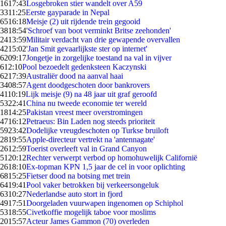
16
17:43
Losgebroken stier wandelt over A59
33
11:25
Eerste gayparade in Nepal
65
16:18
Meisje (2) uit rijdende trein gegooid
38
18:54
'Schroef van boot verminkt Britse zeehonden'
24
13:59
Militair verdacht van drie gewapende overvallen
42
15:02
'Jan Smit gevaarlijkste ster op internet'
62
09:17
Jongetje in zorgelijke toestand na val in vijver
6
12:10
Pool bezoedelt gedenksteen Kaczynski
62
17:39
Australiër dood na aanval haai
34
08:57
Agent doodgeschoten door bankrovers
41
10:19
Lijk meisje (9) na 48 jaar uit graf geroofd
53
22:41
China nu tweede economie ter wereld
18
14:25
Pakistan vreest meer overstromingen
47
16:12
Petraeus: Bin Laden nog steeds prioriteit
59
23:42
Dodelijke vreugdeschoten op Turkse bruiloft
28
19:55
Apple-directeur vertrekt na 'antennagate'
26
12:59
Toerist overleeft val in Grand Canyon
51
20:12
Rechter verwerpt verbod op homohuwelijk Californië
26
18:10
Ex-topman KPN 1,5 jaar de cel in voor oplichting
68
15:25
Fietser dood na botsing met trein
64
19:41
Pool vaker betrokken bij verkeersongeluk
63
10:27
Nederlandse auto stort in fjord
49
17:51
Doorgeladen vuurwapen ingenomen op Schiphol
53
18:55
Civetkoffie mogelijk taboe voor moslims
20
15:57
Acteur James Gammon (70) overleden