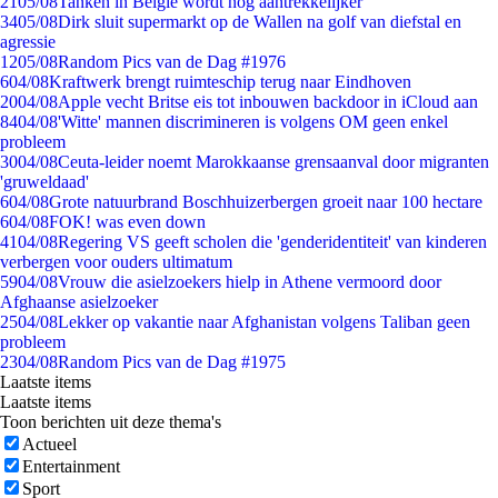
21
05/08
Tanken in België wordt nóg aantrekkelijker
34
05/08
Dirk sluit supermarkt op de Wallen na golf van diefstal en
agressie
12
05/08
Random Pics van de Dag #1976
6
04/08
Kraftwerk brengt ruimteschip terug naar Eindhoven
20
04/08
Apple vecht Britse eis tot inbouwen backdoor in iCloud aan
84
04/08
'Witte' mannen discrimineren is volgens OM geen enkel
probleem
30
04/08
Ceuta-leider noemt Marokkaanse grensaanval door migranten
'gruweldaad'
6
04/08
Grote natuurbrand Boschhuizerbergen groeit naar 100 hectare
6
04/08
FOK! was even down
41
04/08
Regering VS geeft scholen die 'genderidentiteit' van kinderen
verbergen voor ouders ultimatum
59
04/08
Vrouw die asielzoekers hielp in Athene vermoord door
Afghaanse asielzoeker
25
04/08
Lekker op vakantie naar Afghanistan volgens Taliban geen
probleem
23
04/08
Random Pics van de Dag #1975
Laatste items
Laatste items
Toon berichten uit deze thema's
Actueel
Entertainment
Sport