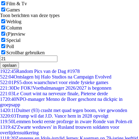
Film & Tv
Games
Toon berichten van deze types
Weblog
Column
(P)review
Special
Poll
Scrollbar gebruiken
opslaan
19
22:45
Random Pics van de Dag #1978
5
22:04
Ontslagen bij Halo Studios na Campaign Evolved
5
22:01
PS5-doos waarschuwt voor einde fysieke games
2
21:30
De FOK!Voetbalmanager 2026/2027 is begonnen
2
21:03
Le Court wint na nerveuze finale, Pieterse derde
17
20:40
NPO-manager Menno de Boer geschorst na dickpic in
groepsapp
14
20:11
Duitser (93) crasht met quad tegen boom, vier gewonden
32
20:03
Trump wil dat J.D. Vance hem in 2028 opvolgt
1
19:50
Lemmen boekt eerste profzege in zware Ronde van Polen-rit
13
19:42
'Zwarte weduwes' in Rusland trouwen soldaten voor
overlijdensuitkering
11
18:20
Zangeres en Idols-jurylid Jerney Kaagman op 79-jarige leeftijd