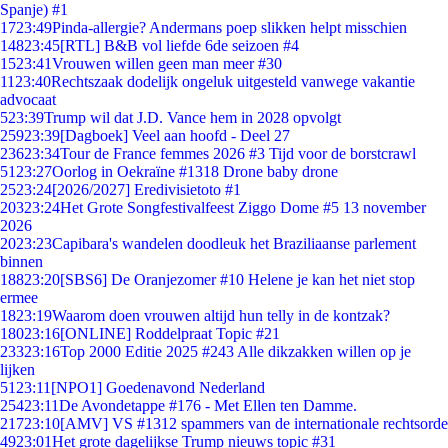
Spanje) #1
17
23:49
Pinda-allergie? Andermans poep slikken helpt misschien
148
23:45
[RTL] B&B vol liefde 6de seizoen #4
15
23:41
Vrouwen willen geen man meer #30
11
23:40
Rechtszaak dodelijk ongeluk uitgesteld vanwege vakantie
advocaat
5
23:39
Trump wil dat J.D. Vance hem in 2028 opvolgt
259
23:39
[Dagboek] Veel aan hoofd - Deel 27
236
23:34
Tour de France femmes 2026 #3 Tijd voor de borstcrawl
51
23:27
Oorlog in Oekraïne #1318 Drone baby drone
25
23:24
[2026/2027] Eredivisietoto #1
203
23:24
Het Grote Songfestivalfeest Ziggo Dome #5 13 november
2026
20
23:23
Capibara's wandelen doodleuk het Braziliaanse parlement
binnen
188
23:20
[SBS6] De Oranjezomer #10 Helene je kan het niet stop
ermee
18
23:19
Waarom doen vrouwen altijd hun telly in de kontzak?
180
23:16
[ONLINE] Roddelpraat Topic #21
233
23:16
Top 2000 Editie 2025 #243 Alle dikzakken willen op je
lijken
51
23:11
[NPO1] Goedenavond Nederland
254
23:11
De Avondetappe #176 - Met Ellen ten Damme.
217
23:10
[AMV] VS #1312 spammers van de internationale rechtsorde
49
23:01
Het grote dagelijkse Trump nieuws topic #31