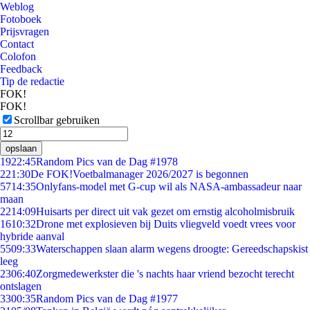
Weblog
Fotoboek
Prijsvragen
Contact
Colofon
Feedback
Tip de redactie
FOK!
FOK!
Scrollbar gebruiken
opslaan
19
22:45
Random Pics van de Dag #1978
2
21:30
De FOK!Voetbalmanager 2026/2027 is begonnen
57
14:35
Onlyfans-model met G-cup wil als NASA-ambassadeur naar
maan
22
14:09
Huisarts per direct uit vak gezet om ernstig alcoholmisbruik
16
10:32
Drone met explosieven bij Duits vliegveld voedt vrees voor
hybride aanval
55
09:33
Waterschappen slaan alarm wegens droogte: Gereedschapskist
leeg
23
06:40
Zorgmedewerkster die 's nachts haar vriend bezocht terecht
ontslagen
33
00:35
Random Pics van de Dag #1977