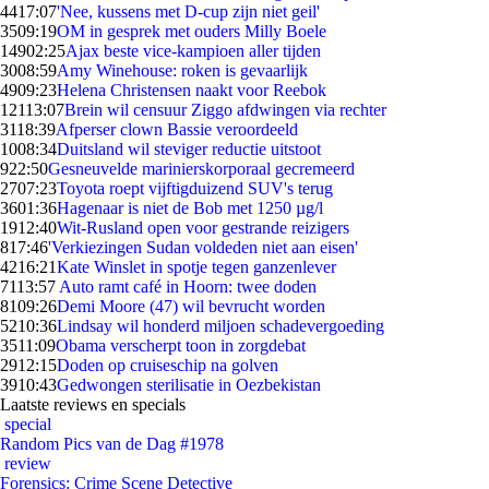
44
17:07
'Nee, kussens met D-cup zijn niet geil'
35
09:19
OM in gesprek met ouders Milly Boele
149
02:25
Ajax beste vice-kampioen aller tijden
30
08:59
Amy Winehouse: roken is gevaarlijk
49
09:23
Helena Christensen naakt voor Reebok
121
13:07
Brein wil censuur Ziggo afdwingen via rechter
31
18:39
Afperser clown Bassie veroordeeld
10
08:34
Duitsland wil steviger reductie uitstoot
9
22:50
Gesneuvelde marinierskorporaal gecremeerd
27
07:23
Toyota roept vijftigduizend SUV's terug
36
01:36
Hagenaar is niet de Bob met 1250 µg/l
19
12:40
Wit-Rusland open voor gestrande reizigers
8
17:46
'Verkiezingen Sudan voldeden niet aan eisen'
42
16:21
Kate Winslet in spotje tegen ganzenlever
71
13:57
Auto ramt café in Hoorn: twee doden
81
09:26
Demi Moore (47) wil bevrucht worden
52
10:36
Lindsay wil honderd miljoen schadevergoeding
35
11:09
Obama verscherpt toon in zorgdebat
29
12:15
Doden op cruiseschip na golven
39
10:43
Gedwongen sterilisatie in Oezbekistan
Laatste reviews en specials
special
Random Pics van de Dag #1978
review
Forensics: Crime Scene Detective