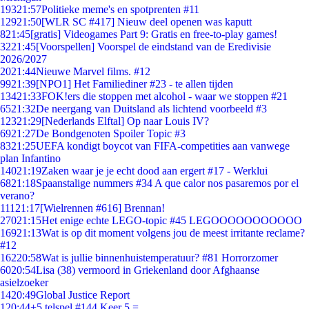
193
21:57
Politieke meme's en spotprenten #11
129
21:50
[WLR SC #417] Nieuw deel openen was kaputt
8
21:45
[gratis] Videogames Part 9: Gratis en free-to-play games!
32
21:45
[Voorspellen] Voorspel de eindstand van de Eredivisie
2026/2027
20
21:44
Nieuwe Marvel films. #12
99
21:39
[NPO1] Het Familiediner #23 - te allen tijden
134
21:33
FOK!ers die stoppen met alcohol - waar we stoppen #21
65
21:32
De neergang van Duitsland als lichtend voorbeeld #3
123
21:29
[Nederlands Elftal] Op naar Louis IV?
69
21:27
De Bondgenoten Spoiler Topic #3
83
21:25
UEFA kondigt boycot van FIFA-competities aan vanwege
plan Infantino
140
21:19
Zaken waar je je echt dood aan ergert #17 - Werklui
68
21:18
Spaanstalige nummers #34 A que calor nos pasaremos por el
verano?
111
21:17
[Wielrennen #616] Brennan!
270
21:15
Het enige echte LEGO-topic #45 LEGOOOOOOOOOOO
169
21:13
Wat is op dit moment volgens jou de meest irritante reclame?
#12
162
20:58
Wat is jullie binnenhuistemperatuur? #81 Horrorzomer
60
20:54
Lisa (38) vermoord in Griekenland door Afghaanse
asielzoeker
14
20:49
Global Justice Report
1
20:44
+5 telspel #144 Keer 5 =