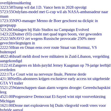
overlijdensuitkering
32
23:58
Trump wil dat J.D. Vance hem in 2028 opvolgt
57
23:55
Onlyfans-model met G-cup wil als NASA-ambassadeur naar
maan
17
23:35
NPO-manager Menno de Boer geschorst na dickpic in
groepsapp
5
23:26
Ontslagen bij Halo Studios na Campaign Evolved
14
23:22
Duitser (93) crasht met quad tegen boom, vier gewonden
25
22:56
NAVO zet wegens Russische provocatie 250% meer
gevechtsvliegtuigen in
22
22:50
Iran en Oman eens over route Straat van Hormuz, VS
buitenspel
48
22:46
Israël meldt dood twee militairen in Zuid-Libanon, vergelding
aangekondigd
11
22:41
Zangeres en Idols-jurylid Jerney Kaagman op 79-jarige leeftijd
overleden
2
22:17
Le Court wint na nerveuze finale, Pieterse derde
4
21:38
Netflix-abonnees krijgen exclusieve early access tot uitgebreide
GTA VI trailer
55
21:25
Waterschappen slaan alarm wegens droogte: Gereedschapskist
leeg
45
21:00
Progressieve Democraat El-Sayed wint nipt voorverkiezing
Michigan
16
21:00
Drone met explosieven bij Duits vliegveld voedt vrees voor
hybride aanval