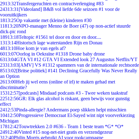
29
13:32
Transfergeruchten en contractverlenging #83
243
13:31
[Videoland] B&B vol liefde 6de seizoen #1 voor de
vooruitkijkers
18
13:25
Op vakantie met (kleine) kinderen #30
118
13:20
NPO-manager Menno de Boer (47) op non-actief stuurde
dick-pic rond
189
13:18
Teltopic #1561 tel door en door en door....
13
13:14
Historisch lage waterstanden Rijn en Donau
48
13:10
Hoe kom je van egels af?
60
13:07
Oorlog in Oekraïne #1318 Drone baby drone
63
13:04
GTA VI #12 GTA VI Extended look 27 Augustus Netflix/YT
233
13:03
[AMV] VS #1312 spammers van de internationale rechtsorde
85
13:02
[Britse politiek] #141 Declining Gracefully Was Never Really
an Option
26
13:00
Heb jij wel eens (online of irl) te maken gehad met
discriminatie?
153
12:57
[podcasts] Misdaad podcasts #3 - Twee weken taakstraf
225
12:56
GR: Elk glas alcohol is riskant, geen bewijs voor gunstig
effect
24
12:53
Pinda-allergie? Andermans poep slikken helpt misschien
104
12:50
Progressieve Democraat El-Sayed wint nipt voorverkiezing
Michigan
178
12:42
Touwtrekken 2.0 #636 - Team 1 beste team *G* *O*
249
12:40
Vinted #15 nog-net-niet gratis en verzendgezeur
3
12:40
Philip Morris gebruikt AI voor rookcampagne