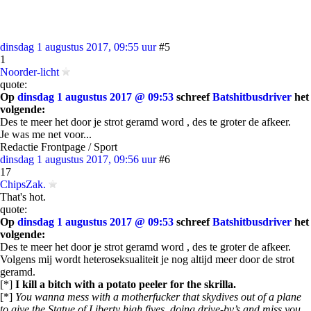
dinsdag 1 augustus 2017, 09:55 uur
#5
1
Noorder-licht
quote:
Op
dinsdag 1 augustus 2017 @ 09:53
schreef
Batshitbusdriver
het
volgende:
Des te meer het door je strot geramd word , des te groter de afkeer.
Je was me net voor...
Redactie Frontpage / Sport
dinsdag 1 augustus 2017, 09:56 uur
#6
17
ChipsZak.
That's hot.
quote:
Op
dinsdag 1 augustus 2017 @ 09:53
schreef
Batshitbusdriver
het
volgende:
Des te meer het door je strot geramd word , des te groter de afkeer.
Volgens mij wordt heteroseksualiteit je nog altijd meer door de strot
geramd.
[*]
I kill a bitch with a potato peeler for the skrilla.
[*]
You wanna mess with a motherfucker that skydives out of a plane
to give the Statue of Liberty high fives, doing drive-by’s and miss you