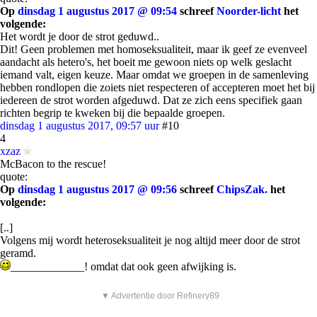
Op
dinsdag 1 augustus 2017 @ 09:54
schreef
Noorder-licht
het
volgende:
Het wordt je door de strot geduwd..
Dit! Geen problemen met homoseksualiteit, maar ik geef ze evenveel
aandacht als hetero's, het boeit me gewoon niets op welk geslacht
iemand valt, eigen keuze. Maar omdat we groepen in de samenleving
hebben rondlopen die zoiets niet respecteren of accepteren moet het bij
iedereen de strot worden afgeduwd. Dat ze zich eens specifiek gaan
richten begrip te kweken bij die bepaalde groepen.
dinsdag 1 augustus 2017, 09:57 uur
#10
4
xzaz
McBacon to the rescue!
quote:
Op
dinsdag 1 augustus 2017 @ 09:56
schreef
ChipsZak.
het
volgende:
[..]
Volgens mij wordt heteroseksualiteit je nog altijd meer door de strot
geramd.
_____________! omdat dat ook geen afwijking is.
▼ Advertentie door Refinery89