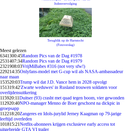
Jodenvervolging
Terugblik op de Hartstocht
(Fotoverslag)
Meest gelezen
63413
00:45
Random Pics van de Dag #1978
25314
07:34
Random Pics van de Dag #1979
23219
08:03
VrijMiBabes #316 (not very sfw!)
2292
14:35
Onlyfans-model met G-cup wil als NASA-ambassadeur
naar maan
1535
20:03
Trump wil dat J.D. Vance hem in 2028 opvolgt
1513
19:42
'Zwarte weduwes' in Rusland trouwen soldaten voor
overlijdensuitkering
1159
20:11
Duitser (93) crasht met quad tegen boom, vier gewonden
1129
20:40
NPO-manager Menno de Boer geschorst na dickpic in
groepsapp
1122
18:20
Zangeres en Idols-jurylid Jerney Kaagman op 79-jarige
leeftijd overleden
1018
15:21
Netflix-abonnees krijgen exclusieve early access tot
uitgebreide GTA VI trailer