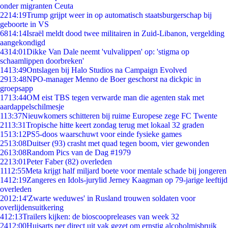
onder migranten Ceuta
22
14:19
Trump grijpt weer in op automatisch staatsburgerschap bij
geboorte in VS
68
14:14
Israël meldt dood twee militairen in Zuid-Libanon, vergelding
aangekondigd
43
14:01
Dikke Van Dale neemt 'vulvalippen' op: 'stigma op
schaamlippen doorbreken'
14
13:49
Ontslagen bij Halo Studios na Campaign Evolved
29
13:48
NPO-manager Menno de Boer geschorst na dickpic in
groepsapp
17
13:44
OM eist TBS tegen verwarde man die agenten stak met
aardappelschilmesje
1
13:37
Nieuwkomers schitteren bij ruime Europese zege FC Twente
21
13:31
Tropische hitte keert zondag terug met lokaal 32 graden
15
13:12
PS5-doos waarschuwt voor einde fysieke games
25
13:08
Duitser (93) crasht met quad tegen boom, vier gewonden
26
13:08
Random Pics van de Dag #1979
22
13:01
Peter Faber (82) overleden
11
12:55
Meta krijgt half miljard boete voor mentale schade bij jongeren
14
12:19
Zangeres en Idols-jurylid Jerney Kaagman op 79-jarige leeftijd
overleden
20
12:14
'Zwarte weduwes' in Rusland trouwen soldaten voor
overlijdensuitkering
4
12:13
Trailers kijken: de bioscoopreleases van week 32
24
12:00
Huisarts per direct uit vak gezet om ernstig alcoholmisbruik