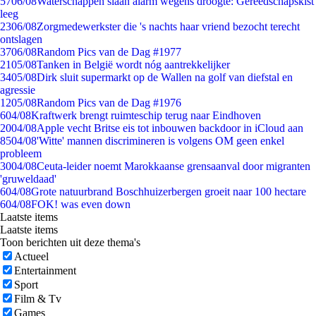
57
06/08
Waterschappen slaan alarm wegens droogte: Gereedschapskist
leeg
23
06/08
Zorgmedewerkster die 's nachts haar vriend bezocht terecht
ontslagen
37
06/08
Random Pics van de Dag #1977
21
05/08
Tanken in België wordt nóg aantrekkelijker
34
05/08
Dirk sluit supermarkt op de Wallen na golf van diefstal en
agressie
12
05/08
Random Pics van de Dag #1976
6
04/08
Kraftwerk brengt ruimteschip terug naar Eindhoven
20
04/08
Apple vecht Britse eis tot inbouwen backdoor in iCloud aan
85
04/08
'Witte' mannen discrimineren is volgens OM geen enkel
probleem
30
04/08
Ceuta-leider noemt Marokkaanse grensaanval door migranten
'gruweldaad'
6
04/08
Grote natuurbrand Boschhuizerbergen groeit naar 100 hectare
6
04/08
FOK! was even down
Laatste items
Laatste items
Toon berichten uit deze thema's
Actueel
Entertainment
Sport
Film & Tv
Games