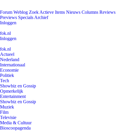
Forum
Weblog
Zoek
Actieve Items
Nieuws
Columns
Reviews
Previews
Specials
Archief
Inloggen
fok.nl
Inloggen
fok.nl
Actueel
Nederland
Internationaal
Economie
Politiek
Tech
Showbiz en Gossip
Opmerkelijk
Entertainment
Showbiz en Gossip
Muziek
Film
Televisie
Media & Cultuur
Bioscoopagenda