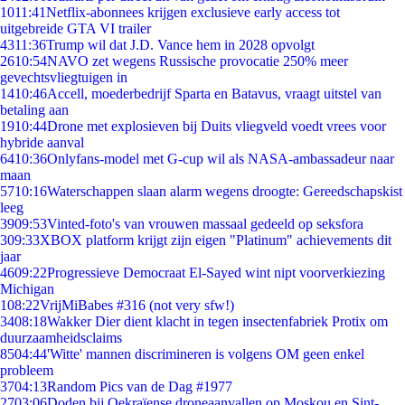
10
11:41
Netflix-abonnees krijgen exclusieve early access tot
uitgebreide GTA VI trailer
43
11:36
Trump wil dat J.D. Vance hem in 2028 opvolgt
26
10:54
NAVO zet wegens Russische provocatie 250% meer
gevechtsvliegtuigen in
14
10:46
Accell, moederbedrijf Sparta en Batavus, vraagt uitstel van
betaling aan
19
10:44
Drone met explosieven bij Duits vliegveld voedt vrees voor
hybride aanval
64
10:36
Onlyfans-model met G-cup wil als NASA-ambassadeur naar
maan
57
10:16
Waterschappen slaan alarm wegens droogte: Gereedschapskist
leeg
39
09:53
Vinted-foto's van vrouwen massaal gedeeld op seksfora
3
09:33
XBOX platform krijgt zijn eigen "Platinum" achievements dit
jaar
46
09:22
Progressieve Democraat El-Sayed wint nipt voorverkiezing
Michigan
1
08:22
VrijMiBabes #316 (not very sfw!)
34
08:18
Wakker Dier dient klacht in tegen insectenfabriek Protix om
duurzaamheidsclaims
85
04:44
'Witte' mannen discrimineren is volgens OM geen enkel
probleem
37
04:13
Random Pics van de Dag #1977
27
03:06
Doden bij Oekraïense droneaanvallen op Moskou en Sint-