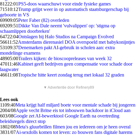
812
22:01
PS5-doos waarschuwt voor einde fysieke games
715
10:12
Trump grijpt weer in op automatisch staatsburgerschap bij
geboorte in VS
699
09:05
Peter Faber (82) overleden
692
09:51
Dikke Van Dale neemt 'vulvalippen' op: 'stigma op
schaamlippen doorbreken'
647
22:04
Ontslagen bij Halo Studios na Campaign Evolved
566
11:52
Amsterdams dierenasiel DOA overspoeld met babykonijntjes
531
09:37
Denemarken pakt AI-gebruik in scholen aan: extra
mondelinge examens
489
05:00
Trailers kijken: de bioscoopreleases van week 32
470
11:46
Kabinet geeft bedrijven geen compensatie voor schade door
laagwater
466
11:08
Tropische hitte keert zondag terug met lokaal 32 graden
▼ Advertentie door Refinery89
Lees ook
11
09:40
Meta krijgt half miljard boete voor mentale schade bij jongeren
20
04/08
Apple vecht Britse eis tot inbouwen backdoor in iCloud aan
6
03/08
Google zet AI-bewerktool Google Earth na overtreding
beleidsregels direct stop
18
02/08
Meta's gluurbrillen filmen jou en iedereen om je heen overal
38
31/07
Ai-sexdolls komen tot leven: zo bouwen fans digitale harems