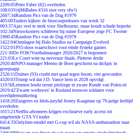
22
09:05
Peter Faber (82) overleden
1
08:03
VrijMiBabes #316 (not very sfw!)
26
07:34
Random Pics van de Dag #1979
4
05:00
Trailers kijken: de bioscoopreleases van week 32
0
03:37
Ajax veel te sterk voor Shelbourne, maar houdt schade beperkt
1
02:34
Nieuwkomers schitteren bij ruime Europese zege FC Twente
19
00:45
Random Pics van de Dag #1978
14
22:04
Ontslagen bij Halo Studios na Campaign Evolved
15
22:01
PS5-doos waarschuwt voor einde fysieke games
2
21:30
De FOK!Voetbalmanager 2026/2027 is begonnen
2
21:03
Le Court wint na nerveuze finale, Pieterse derde
29
20:40
NPO-manager Menno de Boer geschorst na dickpic in
groepsapp
25
20:11
Duitser (93) crasht met quad tegen boom, vier gewonden
43
20:03
Trump wil dat J.D. Vance hem in 2028 opvolgt
1
19:50
Lemmen boekt eerste profzege in zware Ronde van Polen-rit
20
19:42
'Zwarte weduwes' in Rusland trouwen soldaten voor
overlijdensuitkering
14
18:20
Zangeres en Idols-jurylid Jerney Kaagman op 79-jarige leeftijd
overleden
10
15:21
Netflix-abonnees krijgen exclusieve early access tot
uitgebreide GTA VI trailer
64
14:35
Onlyfans-model met G-cup wil als NASA-ambassadeur naar
maan
24
06/08
Huisarts per direct uit vak gezet om ernstig alcoholmisbruik