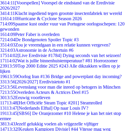
36
14:11
[Voorspellen] Voorspel de eindstand van de Eredivisie
2026/2027
34
14:11
Klacht ingediend tegen grootste insectenfabriek ter wereld
116
14:10
Hurricane & Cyclone Season 2026
7
14:09
Spaanse kust onder vuur van Portugese oorlogsschepen: 120
gewonden
16
14:09
Peter Faber is overleden
72
14:04
De Bondgenoten Spoiler Topic #3
35
14:03
Zou je vreemdgaan in een relatie kunnen vergeven?
32
14:03
Astronomie in de Achtertuin #6
175
14:02
[Live Eredivisie #1784] Dying seconds van het seizoen!
171
14:02
Wat is jullie binnenhuistemperatuur? #81 Horrorzomer
239
13:59
Top 2000 Editie 2025 #243 Alle dikzakken willen op je
lijken
196
13:59
Oorlog Iran #136 Bridge and powerplant day incoming?
33
13:56
[2026/2027] Eredivisietoto #1
25
13:56
Levenslang voor man die inreed op betogers in München
72
13:55
Overleden Acteurs & Actrices Deel #15
30
13:52
Eeuwig voortleven
117
13:48
[Het Officiële Steam Topic #201] Steamrolled
131
13:47
[Nederlands Elftal] Op naar Louis IV?
191
13:45
[SBS6] De Oranjezomer #10 Helene je kan het niet stop
ermee
38
13:43
Jezelf gelukkig voelen als vrijgezelle vijftiger
147
13:32
[Keuken Kampioen Divisie] #44 Vitesse mag weg