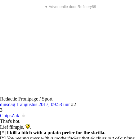
▼ Advertentie door Refinery89
Redactie Frontpage / Sport
dinsdag 1 augustus 2017, 09:53 uur
#2
3
ChipsZak.
That's hot.
Lief filmpje,
.
[*]
I kill a bitch with a potato peeler for the skrilla.
[*]
You wanna mess with a motherfucker that skydives out of a plane