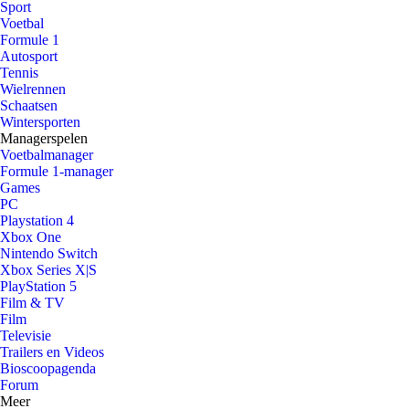
Sport
Voetbal
Formule 1
Autosport
Tennis
Wielrennen
Schaatsen
Wintersporten
Managerspelen
Voetbalmanager
Formule 1-manager
Games
PC
Playstation 4
Xbox One
Nintendo Switch
Xbox Series X|S
PlayStation 5
Film & TV
Film
Televisie
Trailers en Videos
Bioscoopagenda
Forum
Meer