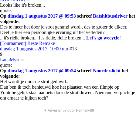
Looks like it's broken...
quote:
Op
dinsdag 1 augustus 2017 @ 09:53
schreef
Batshitbusdriver
het
volgende:
Des te meer het door je strot geramd word , des te groter de afkeer.
Deel je hier een persoonlijke ervaring uit het verleden?
...it's rielie broken... It's rielie, rielie broken...
Let's go wecycle
!
[Tournament] Beste Remake
dinsdag 1 augustus 2017, 10:00 uur
#13
9
LanaMyst
quote:
Op
dinsdag 1 augustus 2017 @ 09:54
schreef
Noorder-licht
het
volgende:
Het wordt je door de strot geduwd..
Dan ben ik toch benieuwd hoe het plaatsen van een filmpje op
Youtube gelijk staat aan iets door de strot duwen. Niemand verplicht je
om ernaar te kijken toch?
▼ Advertentie door Refinery89