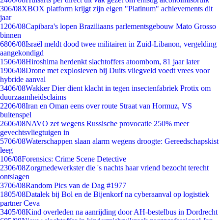
3
06/08
XBOX platform krijgt zijn eigen "Platinum" achievements dit
jaar
12
06/08
Capibara's lopen Braziliaans parlementsgebouw Mato Grosso
binnen
68
06/08
Israël meldt dood twee militairen in Zuid-Libanon, vergelding
aangekondigd
15
06/08
Hiroshima herdenkt slachtoffers atoombom, 81 jaar later
19
06/08
Drone met explosieven bij Duits vliegveld voedt vrees voor
hybride aanval
34
06/08
Wakker Dier dient klacht in tegen insectenfabriek Protix om
duurzaamheidsclaims
22
06/08
Iran en Oman eens over route Straat van Hormuz, VS
buitenspel
26
06/08
NAVO zet wegens Russische provocatie 250% meer
gevechtsvliegtuigen in
57
06/08
Waterschappen slaan alarm wegens droogte: Gereedschapskist
leeg
1
06/08
Forensics: Crime Scene Detective
23
06/08
Zorgmedewerkster die 's nachts haar vriend bezocht terecht
ontslagen
37
06/08
Random Pics van de Dag #1977
18
05/08
Datalek bij Bol en de Bijenkorf na cyberaanval op logistiek
partner Ceva
34
05/08
Kind overleden na aanrijding door AH-bestelbus in Dordrecht