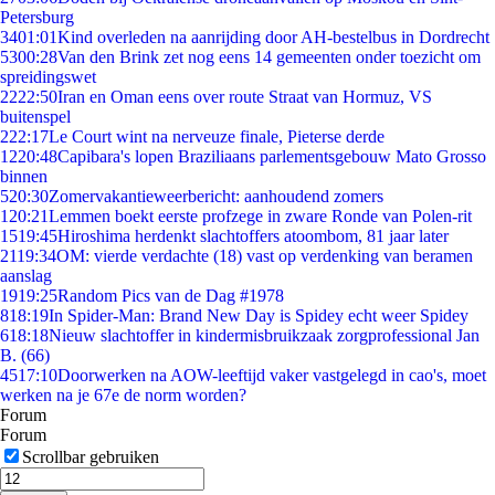
Petersburg
34
01:01
Kind overleden na aanrijding door AH-bestelbus in Dordrecht
53
00:28
Van den Brink zet nog eens 14 gemeenten onder toezicht om
spreidingswet
22
22:50
Iran en Oman eens over route Straat van Hormuz, VS
buitenspel
2
22:17
Le Court wint na nerveuze finale, Pieterse derde
12
20:48
Capibara's lopen Braziliaans parlementsgebouw Mato Grosso
binnen
5
20:30
Zomervakantieweerbericht: aanhoudend zomers
1
20:21
Lemmen boekt eerste profzege in zware Ronde van Polen-rit
15
19:45
Hiroshima herdenkt slachtoffers atoombom, 81 jaar later
21
19:34
OM: vierde verdachte (18) vast op verdenking van beramen
aanslag
19
19:25
Random Pics van de Dag #1978
8
18:19
In Spider-Man: Brand New Day is Spidey echt weer Spidey
6
18:18
Nieuw slachtoffer in kindermisbruikzaak zorgprofessional Jan
B. (66)
45
17:10
Doorwerken na AOW-leeftijd vaker vastgelegd in cao's, moet
werken na je 67e de norm worden?
Forum
Forum
Scrollbar gebruiken