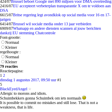
4
24/07
Brussel beboet Google met 890 miljoen voor DMA-overtreding
24
16/07
EU accepteert verbeterplan transparantie X om te voldoen aan
DSA
66
15/07
Britse regering legt avondklok op social media voor 16 en 17-
jarigen
64
14/07
Brussel wil sociale media onder 13 jaar verbieden
69
09/07
Whatsapp en andere diensten scannen al jouw berichten
dankzij EU stemming Chatcontrole
Font-grootte:
Normaal
Kleiner
regelhoogte :
Normaal
Kleiner
79 reacties
Reactiepagina:
1
2
dinsdag 1 augustus 2017, 09:50 uur
#1
5
BlackEyedAngel
Allergic to morons and idiots.
Schuimbekkers gonna Schuimbek om iets normaals
It is possible to commit no mistakes and still lose. That is not a
weakness, that is life.