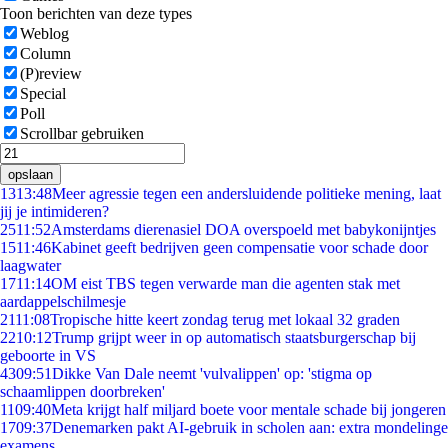
Toon berichten van deze types
Weblog
Column
(P)review
Special
Poll
Scrollbar gebruiken
opslaan
13
13:48
Meer agressie tegen een andersluidende politieke mening, laat
jij je intimideren?
25
11:52
Amsterdams dierenasiel DOA overspoeld met babykonijntjes
15
11:46
Kabinet geeft bedrijven geen compensatie voor schade door
laagwater
17
11:14
OM eist TBS tegen verwarde man die agenten stak met
aardappelschilmesje
21
11:08
Tropische hitte keert zondag terug met lokaal 32 graden
22
10:12
Trump grijpt weer in op automatisch staatsburgerschap bij
geboorte in VS
43
09:51
Dikke Van Dale neemt 'vulvalippen' op: 'stigma op
schaamlippen doorbreken'
11
09:40
Meta krijgt half miljard boete voor mentale schade bij jongeren
17
09:37
Denemarken pakt AI-gebruik in scholen aan: extra mondelinge
examens