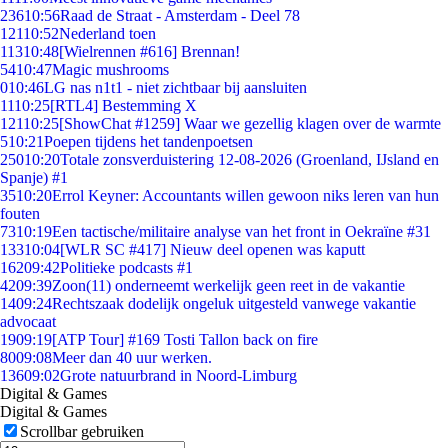
236
10:56
Raad de Straat - Amsterdam - Deel 78
121
10:52
Nederland toen
113
10:48
[Wielrennen #616] Brennan!
54
10:47
Magic mushrooms
0
10:46
LG nas n1t1 - niet zichtbaar bij aansluiten
11
10:25
[RTL4] Bestemming X
121
10:25
[ShowChat #1259] Waar we gezellig klagen over de warmte
5
10:21
Poepen tijdens het tandenpoetsen
250
10:20
Totale zonsverduistering 12-08-2026 (Groenland, IJsland en
Spanje) #1
35
10:20
Errol Keyner: Accountants willen gewoon niks leren van hun
fouten
73
10:19
Een tactische/militaire analyse van het front in Oekraïne #31
133
10:04
[WLR SC #417] Nieuw deel openen was kaputt
162
09:42
Politieke podcasts #1
42
09:39
Zoon(11) onderneemt werkelijk geen reet in de vakantie
14
09:24
Rechtszaak dodelijk ongeluk uitgesteld vanwege vakantie
advocaat
19
09:19
[ATP Tour] #169 Tosti Tallon back on fire
80
09:08
Meer dan 40 uur werken.
136
09:02
Grote natuurbrand in Noord-Limburg
Digital & Games
Digital & Games
Scrollbar gebruiken