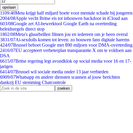
opslaan
11
09:40
Meta krijgt half miljard boete voor mentale schade bij jongeren
20
04/08
Apple vecht Britse eis tot inbouwen backdoor in iCloud aan
6
03/08
Google zet AI-bewerktool Google Earth na overtreding
beleidsregels direct stop
18
02/08
Meta's gluurbrillen filmen jou en iedereen om je heen overal
38
31/07
Ai-sexdolls komen tot leven: zo bouwen fans digitale harems
4
24/07
Brussel beboet Google met 890 miljoen voor DMA-overtreding
24
16/07
EU accepteert verbeterplan transparantie X om te voldoen aan
DSA
66
15/07
Britse regering legt avondklok op social media voor 16 en 17-
jarigen
64
14/07
Brussel wil sociale media onder 13 jaar verbieden
69
09/07
Whatsapp en andere diensten scannen al jouw berichten
dankzij EU stemming Chatcontrole