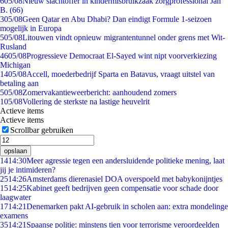
6
05/08
Nieuw slachtoffer in kindermisbruikzaak zorgprofessional Jan
B. (66)
3
05/08
Geen Qatar en Abu Dhabi? Dan eindigt Formule 1-seizoen
mogelijk in Europa
5
05/08
Litouwen vindt opnieuw migrantentunnel onder grens met Wit-
Rusland
46
05/08
Progressieve Democraat El-Sayed wint nipt voorverkiezing
Michigan
14
05/08
Accell, moederbedrijf Sparta en Batavus, vraagt uitstel van
betaling aan
5
05/08
Zomervakantieweerbericht: aanhoudend zomers
1
05/08
Vollering de sterkste na lastige heuvelrit
Actieve items
Actieve items
Scrollbar gebruiken
opslaan
14
14:30
Meer agressie tegen een andersluidende politieke mening, laat
jij je intimideren?
25
14:26
Amsterdams dierenasiel DOA overspoeld met babykonijntjes
15
14:25
Kabinet geeft bedrijven geen compensatie voor schade door
laagwater
17
14:21
Denemarken pakt AI-gebruik in scholen aan: extra mondelinge
examens
35
14:21
Spaanse politie: minstens tien voor terrorisme veroordeelden