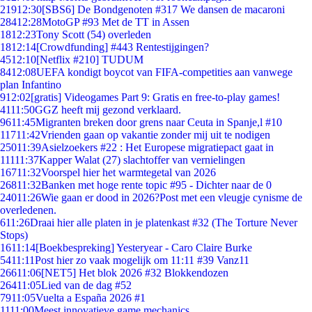
219
12:30
[SBS6] De Bondgenoten #317 We dansen de macaroni
284
12:28
MotoGP #93 Met de TT in Assen
18
12:23
Tony Scott (54) overleden
18
12:14
[Crowdfunding] #443 Rentestijgingen?
45
12:10
[Netflix #210] TUDUM
84
12:08
UEFA kondigt boycot van FIFA-competities aan vanwege
plan Infantino
9
12:02
[gratis] Videogames Part 9: Gratis en free-to-play games!
41
11:50
GGZ heeft mij gezond verklaard.
96
11:45
Migranten breken door grens naar Ceuta in Spanje,l #10
117
11:42
Vrienden gaan op vakantie zonder mij uit te nodigen
250
11:39
Asielzoekers #22 : Het Europese migratiepact gaat in
111
11:37
Kapper Walat (27) slachtoffer van vernielingen
167
11:32
Voorspel hier het warmtegetal van 2026
268
11:32
Banken met hoge rente topic #95 - Dichter naar de 0
240
11:26
Wie gaan er dood in 2026?Post met een vleugje cynisme de
overledenen.
6
11:26
Draai hier alle platen in je platenkast #32 (The Torture Never
Stops)
16
11:14
[Boekbespreking] Yesteryear - Caro Claire Burke
54
11:11
Post hier zo vaak mogelijk om 11:11 #39 Vanz11
266
11:06
[NET5] Het blok 2026 #32 Blokkendozen
264
11:05
Lied van de dag #52
79
11:05
Vuelta a España 2026 #1
11
11:00
Meest innovatieve game mechanics