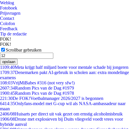
Weblog
Fotoboek
Prijsvragen
Contact
Colofon
Feedback
Tip de redactie
FOK!
FOK!
Scrollbar gebruiken
opslaan
11
09:40
Meta krijgt half miljard boete voor mentale schade bij jongeren
17
09:37
Denemarken pakt AI-gebruik in scholen aan: extra mondelinge
examens
1
08:03
VrijMiBabes #316 (not very sfw!)
26
07:34
Random Pics van de Dag #1979
19
00:45
Random Pics van de Dag #1978
2
21:30
De FOK!Voetbalmanager 2026/2027 is begonnen
64
14:35
Onlyfans-model met G-cup wil als NASA-ambassadeur naar
maan
24
06/08
Huisarts per direct uit vak gezet om ernstig alcoholmisbruik
19
06/08
Drone met explosieven bij Duits vliegveld voedt vrees voor
hybride aanval