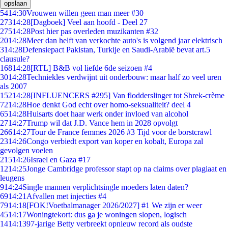
opslaan
54
14:30
Vrouwen willen geen man meer #30
273
14:28
[Dagboek] Veel aan hoofd - Deel 27
275
14:28
Post hier pas overleden muzikanten #32
20
14:28
Meer dan helft van verkochte auto's is volgend jaar elektrisch
3
14:28
Defensiepact Pakistan, Turkije en Saudi-Arabië bevat art.5
clausule?
168
14:28
[RTL] B&B vol liefde 6de seizoen #4
30
14:28
Techniekles verdwijnt uit onderbouw: maar half zo veel uren
als 2007
152
14:28
[INFLUENCERS #295] Van flodderslinger tot Shrek-crème
72
14:28
Hoe denkt God echt over homo-seksualiteit? deel 4
65
14:28
Huisarts doet haar werk onder invloed van alcohol
27
14:27
Trump wil dat J.D. Vance hem in 2028 opvolgt
266
14:27
Tour de France femmes 2026 #3 Tijd voor de borstcrawl
23
14:26
Congo verbiedt export van koper en kobalt, Europa zal
gevolgen voelen
215
14:26
Israel en Gaza #17
12
14:25
Jonge Cambridge professor stapt op na claims over plagiaat en
leugens
9
14:24
Single mannen verplichtsingle moeders laten daten?
69
14:21
Afvallen met injecties #4
79
14:18
[FOK!Voetbalmanager 2026/2027] #1 We zijn er weer
45
14:17
Woningtekort: dus ga je woningen slopen, logisch
14
14:13
97-jarige Betty verbreekt opnieuw record als oudste