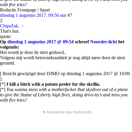
with five tries?
Redactie Frontpage / Sport
dinsdag 1 augustus 2017, 09:56 uur
#7
2
ChipsZak.
That's hot.
quote:
Op
dinsdag 1 augustus 2017 @ 09:54
schreef
Noorder-licht
het
volgende:
Het wordt je door de strot geduwd..
Volgens mij wordt heteroseksualiteit je nog altijd meer door de strot
geramd.
[ Bericht gewijzigd door DJMO op dinsdag 1 augustus 2017 @ 10:09
]
[*]
I kill a bitch with a potato peeler for the skrilla.
[*]
You wanna mess with a motherfucker that skydives out of a plane
to give the Statue of Liberty high fives, doing drive-by’s and miss you
with five tries?
▼ Advertentie door Refinery89