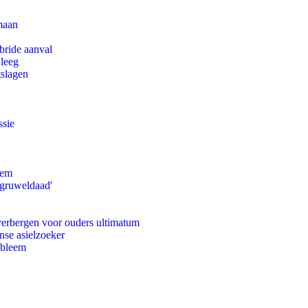
maan
bride aanval
 leeg
tslagen
ssie
eem
'gruweldaad'
 verbergen voor ouders ultimatum
nse asielzoeker
obleem