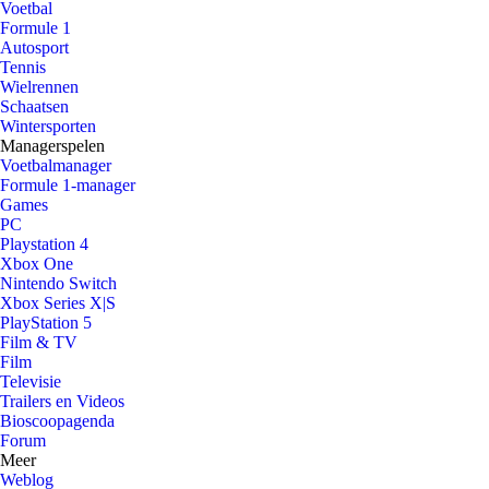
Voetbal
Formule 1
Autosport
Tennis
Wielrennen
Schaatsen
Wintersporten
Managerspelen
Voetbalmanager
Formule 1-manager
Games
PC
Playstation 4
Xbox One
Nintendo Switch
Xbox Series X|S
PlayStation 5
Film & TV
Film
Televisie
Trailers en Videos
Bioscoopagenda
Forum
Meer
Weblog