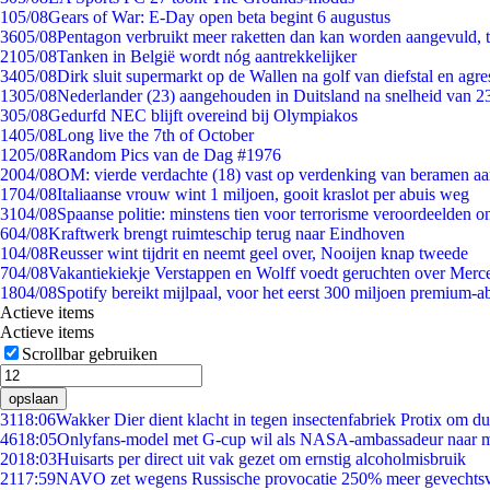
1
05/08
Gears of War: E-Day open beta begint 6 augustus
36
05/08
Pentagon verbruikt meer raketten dan kan worden aangevuld, t
21
05/08
Tanken in België wordt nóg aantrekkelijker
34
05/08
Dirk sluit supermarkt op de Wallen na golf van diefstal en agre
13
05/08
Nederlander (23) aangehouden in Duitsland na snelheid van 
3
05/08
Gedurfd NEC blijft overeind bij Olympiakos
14
05/08
Long live the 7th of October
12
05/08
Random Pics van de Dag #1976
20
04/08
OM: vierde verdachte (18) vast op verdenking van beramen aa
17
04/08
Italiaanse vrouw wint 1 miljoen, gooit kraslot per abuis weg
31
04/08
Spaanse politie: minstens tien voor terrorisme veroordeelden 
6
04/08
Kraftwerk brengt ruimteschip terug naar Eindhoven
1
04/08
Reusser wint tijdrit en neemt geel over, Nooijen knap tweede
7
04/08
Vakantiekiekje Verstappen en Wolff voedt geruchten over Merc
18
04/08
Spotify bereikt mijlpaal, voor het eerst 300 miljoen premium-
Actieve items
Actieve items
Scrollbar gebruiken
opslaan
31
18:06
Wakker Dier dient klacht in tegen insectenfabriek Protix om 
46
18:05
Onlyfans-model met G-cup wil als NASA-ambassadeur naar 
20
18:03
Huisarts per direct uit vak gezet om ernstig alcoholmisbruik
21
17:59
NAVO zet wegens Russische provocatie 250% meer gevechtsvl