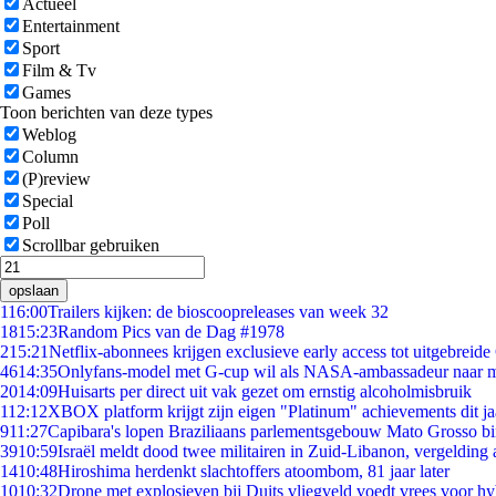
Actueel
Entertainment
Sport
Film & Tv
Games
Toon berichten van deze types
Weblog
Column
(P)review
Special
Poll
Scrollbar gebruiken
opslaan
1
16:00
Trailers kijken: de bioscoopreleases van week 32
18
15:23
Random Pics van de Dag #1978
2
15:21
Netflix-abonnees krijgen exclusieve early access tot uitgebreide
46
14:35
Onlyfans-model met G-cup wil als NASA-ambassadeur naar 
20
14:09
Huisarts per direct uit vak gezet om ernstig alcoholmisbruik
1
12:12
XBOX platform krijgt zijn eigen "Platinum" achievements dit ja
9
11:27
Capibara's lopen Braziliaans parlementsgebouw Mato Grosso b
39
10:59
Israël meldt dood twee militairen in Zuid-Libanon, vergeldin
14
10:48
Hiroshima herdenkt slachtoffers atoombom, 81 jaar later
10
10:32
Drone met explosieven bij Duits vliegveld voedt vrees voor hy