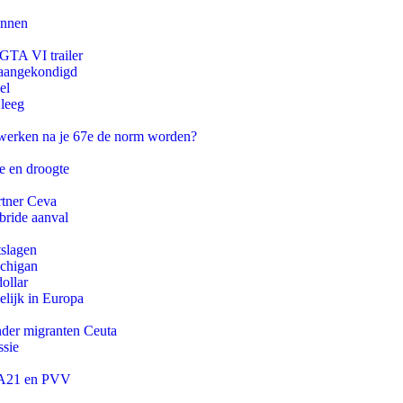
innen
 GTA VI trailer
g aangekondigd
el
 leeg
 werken na je 67e de norm worden?
e en droogte
rtner Ceva
bride aanval
tslagen
ichigan
ollar
lijk in Europa
onder migranten Ceuta
ssie
 JA21 en PVV