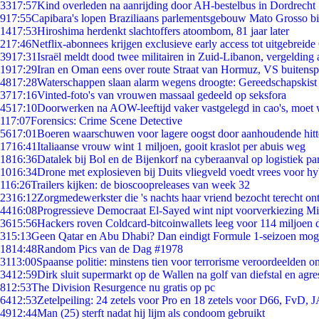
33
17:57
Kind overleden na aanrijding door AH-bestelbus in Dordrecht
9
17:55
Capibara's lopen Braziliaans parlementsgebouw Mato Grosso b
14
17:53
Hiroshima herdenkt slachtoffers atoombom, 81 jaar later
2
17:46
Netflix-abonnees krijgen exclusieve early access tot uitgebreide
39
17:31
Israël meldt dood twee militairen in Zuid-Libanon, vergeldin
19
17:29
Iran en Oman eens over route Straat van Hormuz, VS buitensp
48
17:28
Waterschappen slaan alarm wegens droogte: Gereedschapskist
37
17:16
Vinted-foto's van vrouwen massaal gedeeld op seksfora
45
17:10
Doorwerken na AOW-leeftijd vaker vastgelegd in cao's, moet
1
17:07
Forensics: Crime Scene Detective
56
17:01
Boeren waarschuwen voor lagere oogst door aanhoudende hitt
17
16:41
Italiaanse vrouw wint 1 miljoen, gooit kraslot per abuis weg
18
16:36
Datalek bij Bol en de Bijenkorf na cyberaanval op logistiek pa
10
16:34
Drone met explosieven bij Duits vliegveld voedt vrees voor hy
1
16:26
Trailers kijken: de bioscoopreleases van week 32
23
16:12
Zorgmedewerkster die 's nachts haar vriend bezocht terecht on
44
16:08
Progressieve Democraat El-Sayed wint nipt voorverkiezing M
36
15:56
Hackers roven Coldcard-bitcoinwallets leeg voor 114 miljoen d
3
15:13
Geen Qatar en Abu Dhabi? Dan eindigt Formule 1-seizoen moge
18
14:48
Random Pics van de Dag #1978
31
13:00
Spaanse politie: minstens tien voor terrorisme veroordeelden 
34
12:59
Dirk sluit supermarkt op de Wallen na golf van diefstal en agre
8
12:53
The Division Resurgence nu gratis op pc
64
12:53
Zetelpeiling: 24 zetels voor Pro en 18 zetels voor D66, FvD,
49
12:44
Man (25) sterft nadat hij lijm als condoom gebruikt