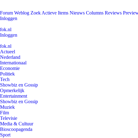
Forum
Weblog
Zoek
Actieve Items
Nieuws
Columns
Reviews
Previe
Inloggen
fok.nl
Inloggen
fok.nl
Actueel
Nederland
Internationaal
Economie
Politiek
Tech
Showbiz en Gossip
Opmerkelijk
Entertainment
Showbiz en Gossip
Muziek
Film
Televisie
Media & Cultuur
Bioscoopagenda
Sport