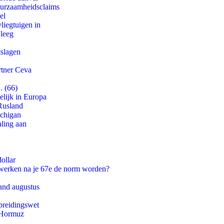
duurzaamheidsclaims
el
iegtuigen in
 leeg
tslagen
rtner Ceva
. (66)
lijk in Europa
Rusland
ichigan
aling aan
ollar
 werken na je 67e de norm worden?
and augustus
preidingswet
n Hormuz