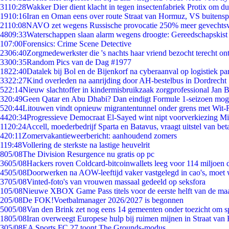
31
10:28
Wakker Dier dient klacht in tegen insectenfabriek Protix om 
19
10:16
Iran en Oman eens over route Straat van Hormuz, VS buitensp
21
10:08
NAVO zet wegens Russische provocatie 250% meer gevechtsvl
48
09:33
Waterschappen slaan alarm wegens droogte: Gereedschapskist
1
07:00
Forensics: Crime Scene Detective
23
06:40
Zorgmedewerkster die 's nachts haar vriend bezocht terecht on
33
00:35
Random Pics van de Dag #1977
18
22:40
Datalek bij Bol en de Bijenkorf na cyberaanval op logistiek pa
33
22:27
Kind overleden na aanrijding door AH-bestelbus in Dordrecht
5
22:14
Nieuw slachtoffer in kindermisbruikzaak zorgprofessional Jan B
3
20:49
Geen Qatar en Abu Dhabi? Dan eindigt Formule 1-seizoen moge
5
20:44
Litouwen vindt opnieuw migrantentunnel onder grens met Wit-
44
20:34
Progressieve Democraat El-Sayed wint nipt voorverkiezing M
11
20:24
Accell, moederbedrijf Sparta en Batavus, vraagt uitstel van bet
4
20:11
Zomervakantieweerbericht: aanhoudend zomers
1
19:48
Vollering de sterkste na lastige heuvelrit
8
05/08
The Division Resurgence nu gratis op pc
36
05/08
Hackers roven Coldcard-bitcoinwallets leeg voor 114 miljoen d
45
05/08
Doorwerken na AOW-leeftijd vaker vastgelegd in cao's, moet
37
05/08
Vinted-foto's van vrouwen massaal gedeeld op seksfora
1
05/08
Nieuwe XBOX Game Pass titels voor de eerste helft van de ma
2
05/08
De FOK!Voetbalmanager 2026/2027 is begonnen
50
05/08
Van den Brink zet nog eens 14 gemeenten onder toezicht om s
18
05/08
Iran overweegt Europese hulp bij ruimen mijnen in Straat va
3
05/08
EA Sports FC 27 toont The Grounds-modus