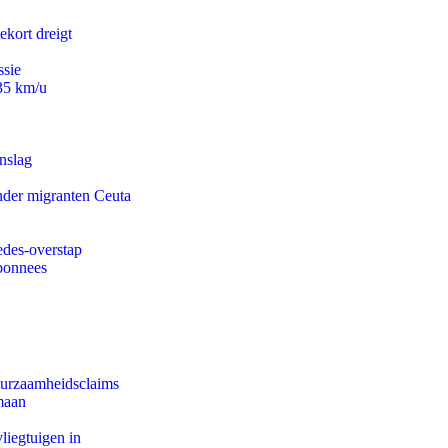
ekort dreigt
ssie
235 km/u
nslag
onder migranten Ceuta
edes-overstap
abonnees
duurzaamheidsclaims
maan
iegtuigen in