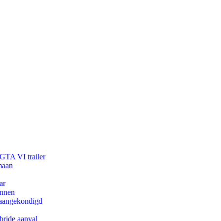
 GTA VI trailer
maan
ar
innen
g aangekondigd
bride aanval