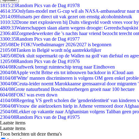
18
15:23
Random Pics van de Dag #1978
46
14:35
Onlyfans-model met G-cup wil als NASA-ambassadeur naar 
20
14:09
Huisarts per direct uit vak gezet om ernstig alcoholmisbruik
10
10:32
Drone met explosieven bij Duits vliegveld voedt vrees voor hy
48
09:33
Waterschappen slaan alarm wegens droogte: Gereedschapskist
23
06:40
Zorgmedewerkster die 's nachts haar vriend bezocht terecht on
33
00:35
Random Pics van de Dag #1977
2
05/08
De FOK!Voetbalmanager 2026/2027 is begonnen
21
05/08
Tanken in België wordt nóg aantrekkelijker
34
05/08
Dirk sluit supermarkt op de Wallen na golf van diefstal en agre
12
05/08
Random Pics van de Dag #1976
6
04/08
Kraftwerk brengt ruimteschip terug naar Eindhoven
20
04/08
Apple vecht Britse eis tot inbouwen backdoor in iCloud aan
81
04/08
'Witte' mannen discrimineren is volgens OM geen enkel probl
30
04/08
Ceuta-leider noemt Marokkaanse grensaanval door migranten 
6
04/08
Grote natuurbrand Boschhuizerbergen groeit naar 100 hectare
6
04/08
FOK! was even down
41
04/08
Regering VS geeft scholen die 'genderidentiteit' van kinderen
59
04/08
Vrouw die asielzoekers hielp in Athene vermoord door Afghaa
25
04/08
Lekker op vakantie naar Afghanistan volgens Taliban geen pr
23
04/08
Random Pics van de Dag #1975
Laatste items
Laatste items
Toon berichten uit deze thema's