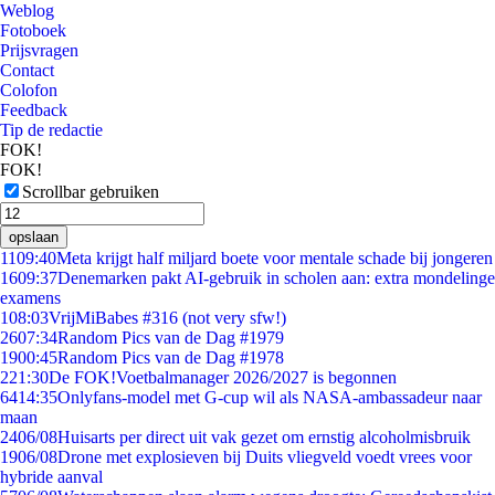
Weblog
Fotoboek
Prijsvragen
Contact
Colofon
Feedback
Tip de redactie
FOK!
FOK!
Scrollbar gebruiken
opslaan
11
09:40
Meta krijgt half miljard boete voor mentale schade bij jongeren
16
09:37
Denemarken pakt AI-gebruik in scholen aan: extra mondelinge
examens
1
08:03
VrijMiBabes #316 (not very sfw!)
26
07:34
Random Pics van de Dag #1979
19
00:45
Random Pics van de Dag #1978
2
21:30
De FOK!Voetbalmanager 2026/2027 is begonnen
64
14:35
Onlyfans-model met G-cup wil als NASA-ambassadeur naar
maan
24
06/08
Huisarts per direct uit vak gezet om ernstig alcoholmisbruik
19
06/08
Drone met explosieven bij Duits vliegveld voedt vrees voor
hybride aanval