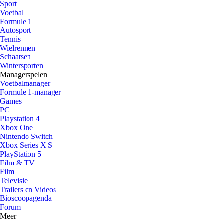
Sport
Voetbal
Formule 1
Autosport
Tennis
Wielrennen
Schaatsen
Wintersporten
Managerspelen
Voetbalmanager
Formule 1-manager
Games
PC
Playstation 4
Xbox One
Nintendo Switch
Xbox Series X|S
PlayStation 5
Film & TV
Film
Televisie
Trailers en Videos
Bioscoopagenda
Forum
Meer