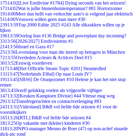
175
14:02
[Live Eredivisie #1784] Dying seconds van het seizoen!
171
14:02
Wat is jullie binnenhuistemperatuur? #81 Horrorzomer
19
14:00
Meer dan helft van verkochte auto's is volgend jaar elektrisch
51
14:00
Vrouwen willen geen man meer #30
239
13:59
Top 2000 Editie 2025 #243 Alle dikzakken willen op je
lijken
196
13:59
Oorlog Iran #136 Bridge and powerplant day incoming?
33
13:56
[2026/2027] Eredivisietoto #1
214
13:56
Israel en Gaza #17
25
13:56
Levenslang voor man die inreed op betogers in München
72
13:55
Overleden Acteurs & Actrices Deel #15
30
13:52
Eeuwig voortleven
117
13:48
[Het Officiële Steam Topic #201] Steamrolled
131
13:47
[Nederlands Elftal] Op naar Louis IV?
191
13:45
[SBS6] De Oranjezomer #10 Helene je kan het niet stop
ermee
38
13:43
Jezelf gelukkig voelen als vrijgezelle vijftiger
147
13:32
[Keuken Kampioen Divisie] #44 Vitesse mag weg
29
13:32
Transfergeruchten en contractverlenging #83
243
13:31
[Videoland] B&B vol liefde 6de seizoen #1 voor de
vooruitkijkers
165
13:26
[RTL] B&B vol liefde 6de seizoen #4
18
13:25
Op vakantie met (kleine) kinderen #30
118
13:20
NPO-manager Menno de Boer (47) op non-actief stuurde
dick-pic rond