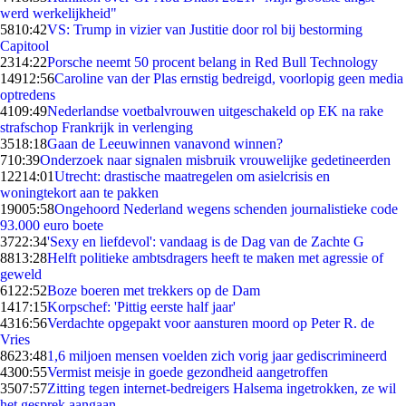
werd werkelijkheid"
58
10:42
VS: Trump in vizier van Justitie door rol bij bestorming
Capitool
23
14:22
Porsche neemt 50 procent belang in Red Bull Technology
149
12:56
Caroline van der Plas ernstig bedreigd, voorlopig geen media
optredens
41
09:49
Nederlandse voetbalvrouwen uitgeschakeld op EK na rake
strafschop Frankrijk in verlenging
35
18:18
Gaan de Leeuwinnen vanavond winnen?
7
10:39
Onderzoek naar signalen misbruik vrouwelijke gedetineerden
122
14:01
Utrecht: drastische maatregelen om asielcrisis en
woningtekort aan te pakken
190
05:58
Ongehoord Nederland wegens schenden journalistieke code
93.000 euro boete
37
22:34
'Sexy en liefdevol': vandaag is de Dag van de Zachte G
88
13:28
Helft politieke ambtsdragers heeft te maken met agressie of
geweld
61
22:52
Boze boeren met trekkers op de Dam
14
17:15
Korpschef: 'Pittig eerste half jaar'
43
16:56
Verdachte opgepakt voor aansturen moord op Peter R. de
Vries
86
23:48
1,6 miljoen mensen voelden zich vorig jaar gediscrimineerd
43
00:55
Vermist meisje in goede gezondheid aangetroffen
35
07:57
Zitting tegen internet-bedreigers Halsema ingetrokken, ze wil
het gesprek aangaan