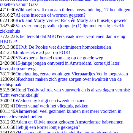
raketten vanuit Gaza
47
10:30
Wild zwijn valt man aan tijdens boswandeling, 17 hechtingen
98
16:27
Al eens insecten of wormen gegeten?
67
21:36
Rick and Morty verliest Rick én Morty aan huiselijk geweld
18
23:48
Van vier hoog gevallen jongetje (1) ligt met ernstig letsel in
ziekenhuis
77
22:23
Is het terecht dat MBO'ers vaak meer verdienen dan menig
HBO'er?
50
13:38
EHvJ: De Poolse wet discrimineert homoseksuelen
42
12:19
Junkiesietze 20 jaar op FOK!
37
14:20
VN-experts: herstel ozonlaag op de goede weg
24
20:08
15-jarige jongen ontvoerd in Amsterdam, korte tijd later
bevrijd op snelweg
78
17:36
Onteigening eerste woningen Vierpaardjes Venlo toegestaan
123
09:43
Rechters maken zich grote zorgen over kwaliteit van de
rechtspraak
53
15:36
Hond Teddy schrok van vuurwerk en is al zes dagen vermist:
'Echt verschrikkelijk'
36
00:10
Wednesday krijgt een tweede seizoen
19
02:41
Direct vanaf werk het vliegtuig pakken
80
11:46
Alarmerend: veel gezinnen kunnen niet meer voorzien in
eerste levensbehoeften
38
12:03
Adam en Olivia meest gekozen Amsterdamse babynamen
65
16:58
Heb jij een korter lontje gekregen?
144
18:23
Halsema wil aanpassing landelijke vuurwerkregels na