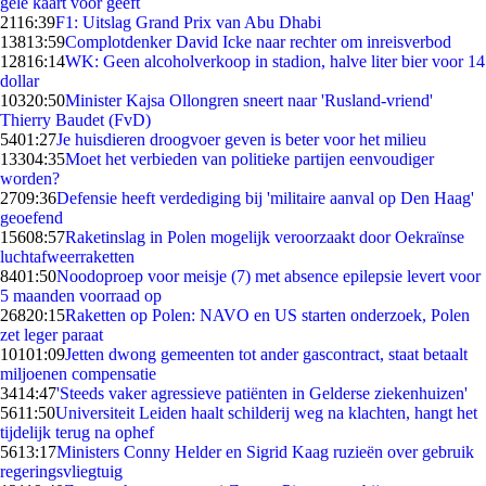
gele kaart voor geeft
21
16:39
F1: Uitslag Grand Prix van Abu Dhabi
138
13:59
Complotdenker David Icke naar rechter om inreisverbod
128
16:14
WK: Geen alcoholverkoop in stadion, halve liter bier voor 14
dollar
103
20:50
Minister Kajsa Ollongren sneert naar 'Rusland-vriend'
Thierry Baudet (FvD)
54
01:27
Je huisdieren droogvoer geven is beter voor het milieu
133
04:35
Moet het verbieden van politieke partijen eenvoudiger
worden?
27
09:36
Defensie heeft verdediging bij 'militaire aanval op Den Haag'
geoefend
156
08:57
Raketinslag in Polen mogelijk veroorzaakt door Oekraïnse
luchtafweerraketten
84
01:50
Noodoproep voor meisje (7) met absence epilepsie levert voor
5 maanden voorraad op
268
20:15
Raketten op Polen: NAVO en US starten onderzoek, Polen
zet leger paraat
101
01:09
Jetten dwong gemeenten tot ander gascontract, staat betaalt
miljoenen compensatie
34
14:47
'Steeds vaker agressieve patiënten in Gelderse ziekenhuizen'
56
11:50
Universiteit Leiden haalt schilderij weg na klachten, hangt het
tijdelijk terug na ophef
56
13:17
Ministers Conny Helder en Sigrid Kaag ruzieën over gebruik
regeringsvliegtuig