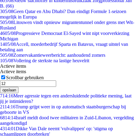
6
05/08
Nieuw slachtoffer in kindermisbruikzaak zorgprofessional Jan
B. (66)
3
05/08
Geen Qatar en Abu Dhabi? Dan eindigt Formule 1-seizoen
mogelijk in Europa
5
05/08
Litouwen vindt opnieuw migrantentunnel onder grens met Wit-
Rusland
46
05/08
Progressieve Democraat El-Sayed wint nipt voorverkiezing
Michigan
14
05/08
Accell, moederbedrijf Sparta en Batavus, vraagt uitstel van
betaling aan
5
05/08
Zomervakantieweerbericht: aanhoudend zomers
1
05/08
Vollering de sterkste na lastige heuvelrit
Actieve items
Actieve items
Scrollbar gebruiken
opslaan
7
14:16
Meer agressie tegen een andersluidende politieke mening, laat
jij je intimideren?
21
14:16
Trump grijpt weer in op automatisch staatsburgerschap bij
geboorte in VS
68
14:14
Israël meldt dood twee militairen in Zuid-Libanon, vergelding
aangekondigd
43
14:01
Dikke Van Dale neemt 'vulvalippen' op: 'stigma op
schaamlippen doorbreken'