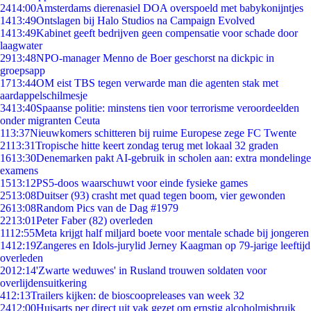
24
14:00
Amsterdams dierenasiel DOA overspoeld met babykonijntjes
14
13:49
Ontslagen bij Halo Studios na Campaign Evolved
14
13:49
Kabinet geeft bedrijven geen compensatie voor schade door
laagwater
29
13:48
NPO-manager Menno de Boer geschorst na dickpic in
groepsapp
17
13:44
OM eist TBS tegen verwarde man die agenten stak met
aardappelschilmesje
34
13:40
Spaanse politie: minstens tien voor terrorisme veroordeelden
onder migranten Ceuta
1
13:37
Nieuwkomers schitteren bij ruime Europese zege FC Twente
21
13:31
Tropische hitte keert zondag terug met lokaal 32 graden
16
13:30
Denemarken pakt AI-gebruik in scholen aan: extra mondelinge
examens
15
13:12
PS5-doos waarschuwt voor einde fysieke games
25
13:08
Duitser (93) crasht met quad tegen boom, vier gewonden
26
13:08
Random Pics van de Dag #1979
22
13:01
Peter Faber (82) overleden
11
12:55
Meta krijgt half miljard boete voor mentale schade bij jongeren
14
12:19
Zangeres en Idols-jurylid Jerney Kaagman op 79-jarige leeftijd
overleden
20
12:14
'Zwarte weduwes' in Rusland trouwen soldaten voor
overlijdensuitkering
4
12:13
Trailers kijken: de bioscoopreleases van week 32
24
12:00
Huisarts per direct uit vak gezet om ernstig alcoholmisbruik