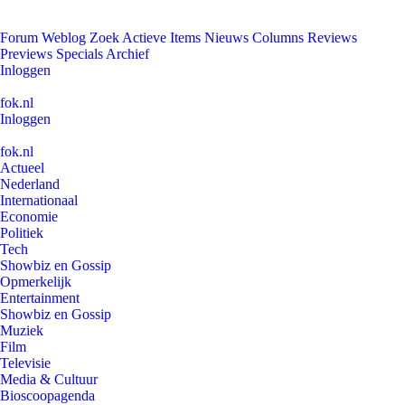
Forum
Weblog
Zoek
Actieve Items
Nieuws
Columns
Reviews
Previews
Specials
Archief
Inloggen
fok.nl
Inloggen
fok.nl
Actueel
Nederland
Internationaal
Economie
Politiek
Tech
Showbiz en Gossip
Opmerkelijk
Entertainment
Showbiz en Gossip
Muziek
Film
Televisie
Media & Cultuur
Bioscoopagenda