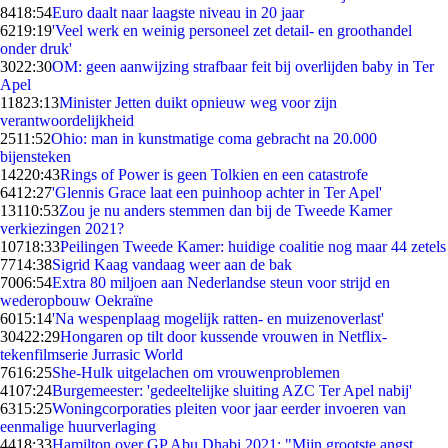
84
18:54
Euro daalt naar laagste niveau in 20 jaar
62
19:19
'Veel werk en weinig personeel zet detail- en groothandel
onder druk'
30
22:30
OM: geen aanwijzing strafbaar feit bij overlijden baby in Ter
Apel
118
23:13
Minister Jetten duikt opnieuw weg voor zijn
verantwoordelijkheid
25
11:52
Ohio: man in kunstmatige coma gebracht na 20.000
bijensteken
142
20:43
Rings of Power is geen Tolkien en een catastrofe
64
12:27
'Glennis Grace laat een puinhoop achter in Ter Apel'
131
10:53
Zou je nu anders stemmen dan bij de Tweede Kamer
verkiezingen 2021?
107
18:33
Peilingen Tweede Kamer: huidige coalitie nog maar 44 zetels
77
14:38
Sigrid Kaag vandaag weer aan de bak
70
06:54
Extra 80 miljoen aan Nederlandse steun voor strijd en
wederopbouw Oekraïne
60
15:14
'Na wespenplaag mogelijk ratten- en muizenoverlast'
304
22:29
Hongaren op tilt door kussende vrouwen in Netflix-
tekenfilmserie Jurrasic World
76
16:25
She-Hulk uitgelachen om vrouwenproblemen
41
07:24
Burgemeester: 'gedeeltelijke sluiting AZC Ter Apel nabij'
63
15:25
Woningcorporaties pleiten voor jaar eerder invoeren van
eenmalige huurverlaging
44
18:33
Hamilton over GP Abu Dhabi 2021: "Mijn grootste angst