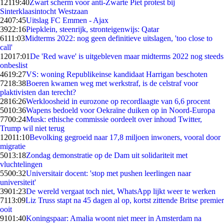
121
19:40
Zwart scherm voor anti-Zwarte Piet protest bij
Sinterklaasintocht Westzaan
24
07:45
Uitslag FC Emmen - Ajax
39
22:16
Piepklein, steenrijk, stronteigenwijs: Qatar
61
11:03
Midterms 2022: nog geen definitieve uitslagen, 'too close to
call'
120
17:01
De 'Red wave' is uitgebleven maar midterms 2022 nog steeds
onbeslist
46
19:27
VS: woning Republikeinse kandidaat Harrigan beschoten
72
18:38
Boeren kwamen weg met werkstraf, is de celstraf voor
plaktivisten dan terecht?
28
16:26
Werkloosheid in eurozone op recordlaagte van 6,6 procent
50
10:36
Wapens bedoeld voor Oekraïne duiken op in Noord-Europa
77
00:24
Musk: ethische commissie oordeelt over inhoud Twitter,
Trump wil niet terug
120
11:10
Bevolking gegroeid naar 17,8 miljoen inwoners, vooral door
migratie
50
13:18
Zondag demonstratie op de Dam uit solidariteit met
vluchtelingen
55
00:32
Universitair docent: 'stop met pushen leerlingen naar
universiteit'
39
01:23
De wereld vergaat toch niet, WhatsApp lijkt weer te werken
71
13:09
Liz Truss stapt na 45 dagen al op, kortst zittende Britse premier
ooit
91
01:40
Koningspaar: Amalia woont niet meer in Amsterdam na