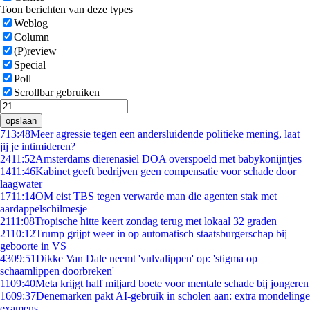
Toon berichten van deze types
Weblog
Column
(P)review
Special
Poll
Scrollbar gebruiken
opslaan
7
13:48
Meer agressie tegen een andersluidende politieke mening, laat
jij je intimideren?
24
11:52
Amsterdams dierenasiel DOA overspoeld met babykonijntjes
14
11:46
Kabinet geeft bedrijven geen compensatie voor schade door
laagwater
17
11:14
OM eist TBS tegen verwarde man die agenten stak met
aardappelschilmesje
21
11:08
Tropische hitte keert zondag terug met lokaal 32 graden
21
10:12
Trump grijpt weer in op automatisch staatsburgerschap bij
geboorte in VS
43
09:51
Dikke Van Dale neemt 'vulvalippen' op: 'stigma op
schaamlippen doorbreken'
11
09:40
Meta krijgt half miljard boete voor mentale schade bij jongeren
16
09:37
Denemarken pakt AI-gebruik in scholen aan: extra mondelinge
examens