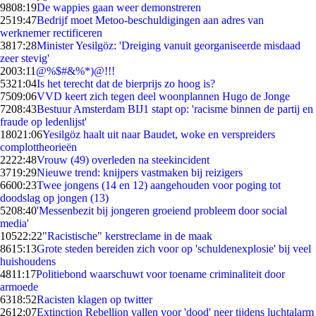
98
08:19
De wappies gaan weer demonstreren
25
19:47
Bedrijf moet Metoo-beschuldigingen aan adres van
werknemer rectificeren
38
17:28
Minister Yesilgöz: 'Dreiging vanuit georganiseerde misdaad
zeer stevig'
20
03:11
@%$#&%*)@!!!
53
21:04
Is het terecht dat de bierprijs zo hoog is?
75
09:06
VVD keert zich tegen deel woonplannen Hugo de Jonge
72
08:43
Bestuur Amsterdam BIJ1 stapt op: 'racisme binnen de partij en
fraude op ledenlijst'
180
21:06
Yesilgöz haalt uit naar Baudet, woke en verspreiders
complottheorieën
22
22:48
Vrouw (49) overleden na steekincident
37
19:29
Nieuwe trend: knijpers vastmaken bij reizigers
66
00:23
Twee jongens (14 en 12) aangehouden voor poging tot
doodslag op jongen (13)
52
08:40
'Messenbezit bij jongeren groeiend probleem door social
media'
105
22:22
"Racistische" kerstreclame in de maak
86
15:13
Grote steden bereiden zich voor op 'schuldenexplosie' bij veel
huishoudens
48
11:17
Politiebond waarschuwt voor toename criminaliteit door
armoede
63
18:52
Racisten klagen op twitter
26
12:07
Extinction Rebellion vallen voor 'dood' neer tijdens luchtalarm