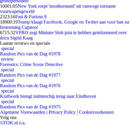
grondpersoneel
100
01:05
New York roept 'noodtoestand' uit vanwege toename
vuurwapengeweld
23
23:16
Fast & Furious 9
189
00:19
Trump klaagt Facebook, Google en Twitter aan voor ban na
bestorming Capitool
67
15:32
VPRO zegt Minister Slob juist te hebben geinformeerd over
docu Sigrid Kaag
Laatste reviews en specials
special
Random Pics van de Dag #1978
review
Forensics: Crime Scene Detective
special
Random Pics van de Dag #1977
special
Random Pics van de Dag #1976
special
Kraftwerk brengt ruimteschip terug naar Eindhoven
special
Random Pics van de Dag #1975
Algemene Voorwaarden
|
Privacy Policy
|
Cookievoorkeuren
Volg ons
©FOK.nl e.a.