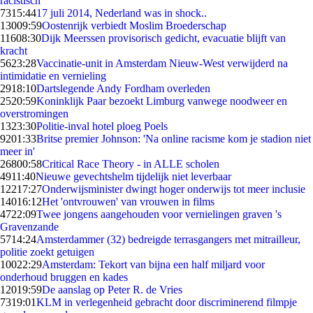
racistisch
73
15:44
17 juli 2014, Nederland was in shock..
130
09:59
Oostenrijk verbiedt Moslim Broederschap
116
08:30
Dijk Meerssen provisorisch gedicht, evacuatie blijft van
kracht
56
23:28
Vaccinatie-unit in Amsterdam Nieuw-West verwijderd na
intimidatie en vernieling
29
18:10
Dartslegende Andy Fordham overleden
25
20:59
Koninklijk Paar bezoekt Limburg vanwege noodweer en
overstromingen
13
23:30
Politie-inval hotel ploeg Poels
92
01:33
Britse premier Johnson: 'Na online racisme kom je stadion niet
meer in'
268
00:58
Critical Race Theory - in ALLE scholen
49
11:40
Nieuwe gevechtshelm tijdelijk niet leverbaar
122
17:27
Onderwijsminister dwingt hoger onderwijs tot meer inclusie
140
16:12
Het 'ontvrouwen' van vrouwen in films
47
22:09
Twee jongens aangehouden voor vernielingen graven 's
Gravenzande
57
14:24
Amsterdammer (32) bedreigde terrasgangers met mitrailleur,
politie zoekt getuigen
100
22:29
Amsterdam: Tekort van bijna een half miljard voor
onderhoud bruggen en kades
120
19:59
De aanslag op Peter R. de Vries
73
19:01
KLM in verlegenheid gebracht door discriminerend filmpje