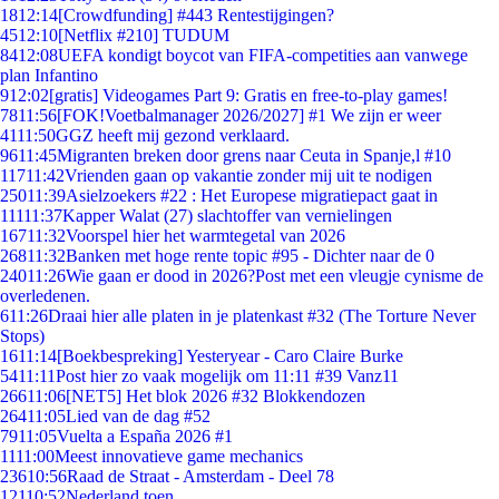
18
12:14
[Crowdfunding] #443 Rentestijgingen?
45
12:10
[Netflix #210] TUDUM
84
12:08
UEFA kondigt boycot van FIFA-competities aan vanwege
plan Infantino
9
12:02
[gratis] Videogames Part 9: Gratis en free-to-play games!
78
11:56
[FOK!Voetbalmanager 2026/2027] #1 We zijn er weer
41
11:50
GGZ heeft mij gezond verklaard.
96
11:45
Migranten breken door grens naar Ceuta in Spanje,l #10
117
11:42
Vrienden gaan op vakantie zonder mij uit te nodigen
250
11:39
Asielzoekers #22 : Het Europese migratiepact gaat in
111
11:37
Kapper Walat (27) slachtoffer van vernielingen
167
11:32
Voorspel hier het warmtegetal van 2026
268
11:32
Banken met hoge rente topic #95 - Dichter naar de 0
240
11:26
Wie gaan er dood in 2026?Post met een vleugje cynisme de
overledenen.
6
11:26
Draai hier alle platen in je platenkast #32 (The Torture Never
Stops)
16
11:14
[Boekbespreking] Yesteryear - Caro Claire Burke
54
11:11
Post hier zo vaak mogelijk om 11:11 #39 Vanz11
266
11:06
[NET5] Het blok 2026 #32 Blokkendozen
264
11:05
Lied van de dag #52
79
11:05
Vuelta a España 2026 #1
11
11:00
Meest innovatieve game mechanics
236
10:56
Raad de Straat - Amsterdam - Deel 78
121
10:52
Nederland toen