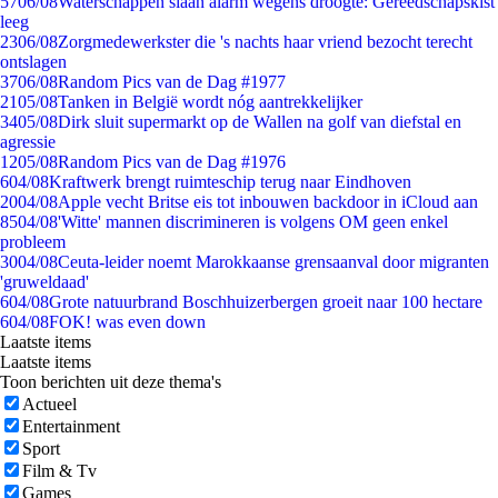
57
06/08
Waterschappen slaan alarm wegens droogte: Gereedschapskist
leeg
23
06/08
Zorgmedewerkster die 's nachts haar vriend bezocht terecht
ontslagen
37
06/08
Random Pics van de Dag #1977
21
05/08
Tanken in België wordt nóg aantrekkelijker
34
05/08
Dirk sluit supermarkt op de Wallen na golf van diefstal en
agressie
12
05/08
Random Pics van de Dag #1976
6
04/08
Kraftwerk brengt ruimteschip terug naar Eindhoven
20
04/08
Apple vecht Britse eis tot inbouwen backdoor in iCloud aan
85
04/08
'Witte' mannen discrimineren is volgens OM geen enkel
probleem
30
04/08
Ceuta-leider noemt Marokkaanse grensaanval door migranten
'gruweldaad'
6
04/08
Grote natuurbrand Boschhuizerbergen groeit naar 100 hectare
6
04/08
FOK! was even down
Laatste items
Laatste items
Toon berichten uit deze thema's
Actueel
Entertainment
Sport
Film & Tv
Games