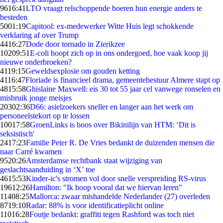
96
16:41
LTO vraagt relschoppende boeren hun energie anders te
besteden
50
01:19
Capitool: ex-medewerker Witte Huis legt schokkende
verklaring af over Trump
44
16:27
Dode door tornado in Zierikzee
102
09:51
E-coli hoopt zich op in ons ondergoed, hoe vaak koop jij
nieuwe onderbroeken?
41
19:15
Geweldsexplosie om gouden ketting
41
16:47
Floriade is financieel drama, gemeentebestuur Almere stapt op
48
15:58
Ghislaine Maxwell: eis 30 tot 55 jaar cel vanwege ronselen en
misbruik jonge meisjes
203
02:36
D66: asielzoekers sneller en langer aan het werk om
personeelstekort op te lossen
100
17:58
GroenLinks is boos over Bikinilijn van HTM: ‘Dit is
seksistisch'
24
17:23
Familie Peter R. De Vries bedankt de duizenden mensen die
naar Carré kwamen
95
20:26
Amsterdamse rechtbank staat wijziging van
geslachtsaanduiding in ‘X’ toe
46
15:53
Kinder-ic's stromen vol door snelle verspreiding RS-virus
196
12:26
Hamilton: "Ik hoop vooral dat we hiervan leren"
114
08:25
Mallorca: zwaar mishandelde Nederlander (27) overleden
87
19:10
Radar: 88% is voor identificatieplicht online
110
16:28
Foutje bedankt: graffiti tegen Rashford was toch niet