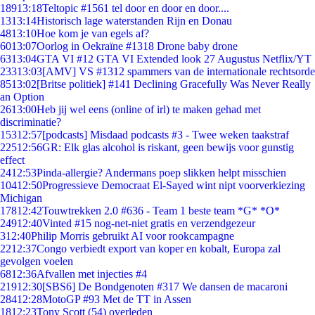
189
13:18
Teltopic #1561 tel door en door en door....
13
13:14
Historisch lage waterstanden Rijn en Donau
48
13:10
Hoe kom je van egels af?
60
13:07
Oorlog in Oekraïne #1318 Drone baby drone
63
13:04
GTA VI #12 GTA VI Extended look 27 Augustus Netflix/YT
233
13:03
[AMV] VS #1312 spammers van de internationale rechtsorde
85
13:02
[Britse politiek] #141 Declining Gracefully Was Never Really
an Option
26
13:00
Heb jij wel eens (online of irl) te maken gehad met
discriminatie?
153
12:57
[podcasts] Misdaad podcasts #3 - Twee weken taakstraf
225
12:56
GR: Elk glas alcohol is riskant, geen bewijs voor gunstig
effect
24
12:53
Pinda-allergie? Andermans poep slikken helpt misschien
104
12:50
Progressieve Democraat El-Sayed wint nipt voorverkiezing
Michigan
178
12:42
Touwtrekken 2.0 #636 - Team 1 beste team *G* *O*
249
12:40
Vinted #15 nog-net-niet gratis en verzendgezeur
3
12:40
Philip Morris gebruikt AI voor rookcampagne
22
12:37
Congo verbiedt export van koper en kobalt, Europa zal
gevolgen voelen
68
12:36
Afvallen met injecties #4
219
12:30
[SBS6] De Bondgenoten #317 We dansen de macaroni
284
12:28
MotoGP #93 Met de TT in Assen
18
12:23
Tony Scott (54) overleden