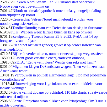
252
17:29
Lekken Nord Stream 1 en 2: Rusland start onderzoek,
Noorwegen voert beveiliging op
74
01:42
Nibud: maximale hypotheek moet omlaag, mogelijk daling
huizenprijzen op komst
72
20:07
Cruiseschip Velsen-Noord mag gebruikt worden voor
noodopvang asielzoekers
32
14:51
Tandheelkundig team van Defensie aan de slag in Suriname
6
19:09
FOK! Wat een weer: talrijke buien en kans op onweer
67
01:19
Zetelpeiling Tweede Kamer 25-9-2022: PvdA met 14 op
hoogste niveau in 2 jaar
138
18:28
'Kabinet niet alert genoeg geweest op eerder instellen van
energieplafond'
47
10:51
Bij1 valt verder uit-een, nummer twee stapt op wegens sfeer
165
00:12
Essent gooit variabele energietarieven omhoog
109
13:09
PETA: "Eet je vent vlees? Weiger dan seks met hem!"
82
01:04
Migranten klagen DeSantis aan wegens 'laten verhuizen' naar
Amerikaans resort
134
01:19
Vertrouwen in politiek alarmerend laag: 'Stop met problemen
vooruitschuiven'
119
13:44
Huurverlaging voor lage inkomens en extra middelen voor
isolatie woningen
31
02:57
Grote vangst douane op Schiphol: 110 kilo drugs, straatwaarde
minstens 4 miljoen
25
06:58
Eerste Oranjefans staan al klaar voor Prinsjesdag: 'Om 3 uur 's
nachts opgestaan'