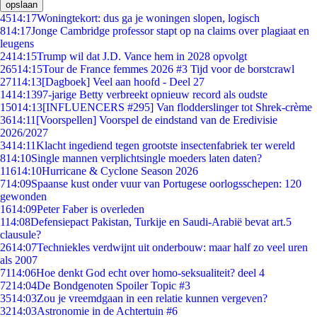
opslaan
45
14:17
Woningtekort: dus ga je woningen slopen, logisch
8
14:17
Jonge Cambridge professor stapt op na claims over plagiaat en
leugens
24
14:15
Trump wil dat J.D. Vance hem in 2028 opvolgt
265
14:15
Tour de France femmes 2026 #3 Tijd voor de borstcrawl
271
14:13
[Dagboek] Veel aan hoofd - Deel 27
14
14:13
97-jarige Betty verbreekt opnieuw record als oudste
150
14:13
[INFLUENCERS #295] Van flodderslinger tot Shrek-crème
36
14:11
[Voorspellen] Voorspel de eindstand van de Eredivisie
2026/2027
34
14:11
Klacht ingediend tegen grootste insectenfabriek ter wereld
8
14:10
Single mannen verplichtsingle moeders laten daten?
116
14:10
Hurricane & Cyclone Season 2026
7
14:09
Spaanse kust onder vuur van Portugese oorlogsschepen: 120
gewonden
16
14:09
Peter Faber is overleden
1
14:08
Defensiepact Pakistan, Turkije en Saudi-Arabië bevat art.5
clausule?
26
14:07
Techniekles verdwijnt uit onderbouw: maar half zo veel uren
als 2007
71
14:06
Hoe denkt God echt over homo-seksualiteit? deel 4
72
14:04
De Bondgenoten Spoiler Topic #3
35
14:03
Zou je vreemdgaan in een relatie kunnen vergeven?
32
14:03
Astronomie in de Achtertuin #6