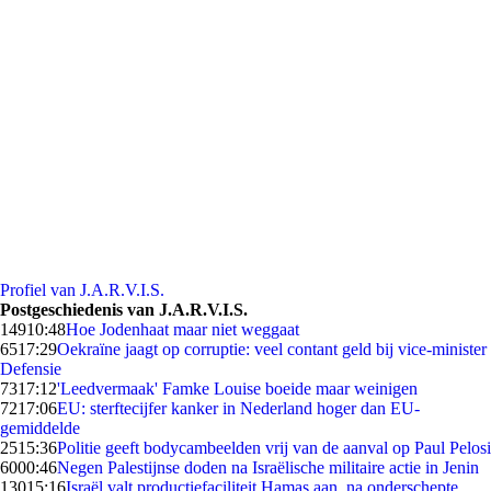
Profiel van J.A.R.V.I.S.
Postgeschiedenis van J.A.R.V.I.S.
149
10:48
Hoe Jodenhaat maar niet weggaat
65
17:29
Oekraïne jaagt op corruptie: veel contant geld bij vice-minister
Defensie
73
17:12
'Leedvermaak' Famke Louise boeide maar weinigen
72
17:06
EU: sterftecijfer kanker in Nederland hoger dan EU-
gemiddelde
25
15:36
Politie geeft bodycambeelden vrij van de aanval op Paul Pelosi
60
00:46
Negen Palestijnse doden na Israëlische militaire actie in Jenin
130
15:16
Israël valt productiefaciliteit Hamas aan, na onderschepte