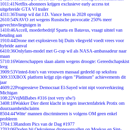
10
11:41
Netflix-abonnees krijgen exclusieve early access tot
uitgebreide GTA VI trailer
43
11:36
Trump wil dat J.D. Vance hem in 2028 opvolgt
26
10:54
NAVO zet wegens Russische provocatie 250% meer
gevechtsvliegtuigen in
14
10:46
Accell, moederbedrijf Sparta en Batavus, vraagt uitstel van
betaling aan
19
10:44
Drone met explosieven bij Duits vliegveld voedt vrees voor
hybride aanval
64
10:36
Onlyfans-model met G-cup wil als NASA-ambassadeur naar
maan
57
10:16
Waterschappen slaan alarm wegens droogte: Gereedschapskist
leeg
39
09:53
Vinted-foto's van vrouwen massaal gedeeld op seksfora
3
09:33
XBOX platform krijgt zijn eigen "Platinum" achievements dit
jaar
46
09:22
Progressieve Democraat El-Sayed wint nipt voorverkiezing
Michigan
1
08:22
VrijMiBabes #316 (not very sfw!)
34
08:18
Wakker Dier dient klacht in tegen insectenfabriek Protix om
duurzaamheidsclaims
85
04:44
'Witte' mannen discrimineren is volgens OM geen enkel
probleem
37
04:13
Random Pics van de Dag #1977
27
03:06
Doden bij Oekraïense droneaanvallen op Moskou en Sint-