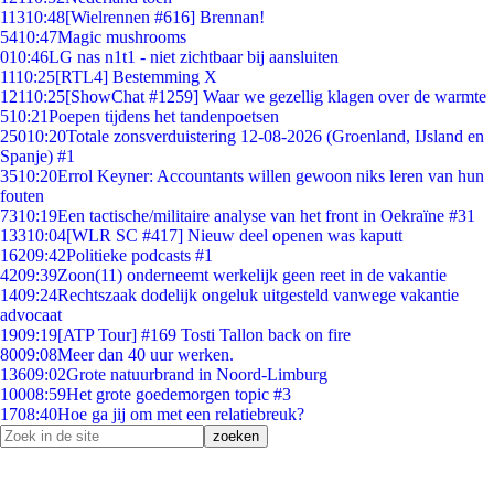
113
10:48
[Wielrennen #616] Brennan!
54
10:47
Magic mushrooms
0
10:46
LG nas n1t1 - niet zichtbaar bij aansluiten
11
10:25
[RTL4] Bestemming X
121
10:25
[ShowChat #1259] Waar we gezellig klagen over de warmte
5
10:21
Poepen tijdens het tandenpoetsen
250
10:20
Totale zonsverduistering 12-08-2026 (Groenland, IJsland en
Spanje) #1
35
10:20
Errol Keyner: Accountants willen gewoon niks leren van hun
fouten
73
10:19
Een tactische/militaire analyse van het front in Oekraïne #31
133
10:04
[WLR SC #417] Nieuw deel openen was kaputt
162
09:42
Politieke podcasts #1
42
09:39
Zoon(11) onderneemt werkelijk geen reet in de vakantie
14
09:24
Rechtszaak dodelijk ongeluk uitgesteld vanwege vakantie
advocaat
19
09:19
[ATP Tour] #169 Tosti Tallon back on fire
80
09:08
Meer dan 40 uur werken.
136
09:02
Grote natuurbrand in Noord-Limburg
100
08:59
Het grote goedemorgen topic #3
17
08:40
Hoe ga jij om met een relatiebreuk?