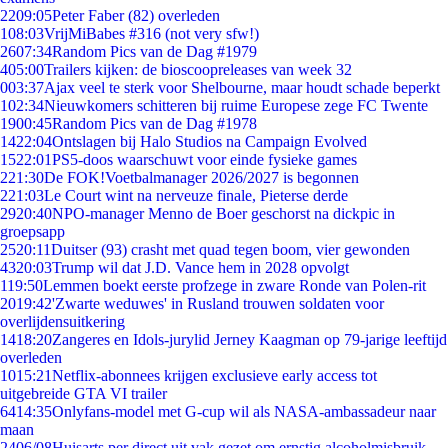
22
09:05
Peter Faber (82) overleden
1
08:03
VrijMiBabes #316 (not very sfw!)
26
07:34
Random Pics van de Dag #1979
4
05:00
Trailers kijken: de bioscoopreleases van week 32
0
03:37
Ajax veel te sterk voor Shelbourne, maar houdt schade beperkt
1
02:34
Nieuwkomers schitteren bij ruime Europese zege FC Twente
19
00:45
Random Pics van de Dag #1978
14
22:04
Ontslagen bij Halo Studios na Campaign Evolved
15
22:01
PS5-doos waarschuwt voor einde fysieke games
2
21:30
De FOK!Voetbalmanager 2026/2027 is begonnen
2
21:03
Le Court wint na nerveuze finale, Pieterse derde
29
20:40
NPO-manager Menno de Boer geschorst na dickpic in
groepsapp
25
20:11
Duitser (93) crasht met quad tegen boom, vier gewonden
43
20:03
Trump wil dat J.D. Vance hem in 2028 opvolgt
1
19:50
Lemmen boekt eerste profzege in zware Ronde van Polen-rit
20
19:42
'Zwarte weduwes' in Rusland trouwen soldaten voor
overlijdensuitkering
14
18:20
Zangeres en Idols-jurylid Jerney Kaagman op 79-jarige leeftijd
overleden
10
15:21
Netflix-abonnees krijgen exclusieve early access tot
uitgebreide GTA VI trailer
64
14:35
Onlyfans-model met G-cup wil als NASA-ambassadeur naar
maan
24
06/08
Huisarts per direct uit vak gezet om ernstig alcoholmisbruik