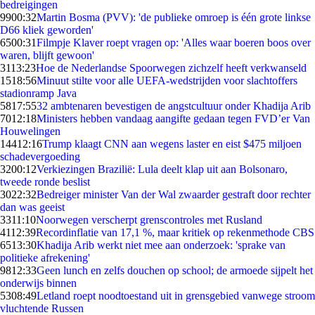
bedreigingen
99
00:32
Martin Bosma (PVV): 'de publieke omroep is één grote linkse
D66 kliek geworden'
65
00:31
Filmpje Klaver roept vragen op: 'Alles waar boeren boos over
waren, blijft gewoon'
31
13:23
Hoe de Nederlandse Spoorwegen zichzelf heeft verkwanseld
15
18:56
Minuut stilte voor alle UEFA-wedstrijden voor slachtoffers
stadionramp Java
58
17:55
32 ambtenaren bevestigen de angstcultuur onder Khadija Arib
70
12:18
Ministers hebben vandaag aangifte gedaan tegen FVD’er Van
Houwelingen
144
12:16
Trump klaagt CNN aan wegens laster en eist $475 miljoen
schadevergoeding
32
00:12
Verkiezingen Brazilië: Lula deelt klap uit aan Bolsonaro,
tweede ronde beslist
30
22:32
Bedreiger minister Van der Wal zwaarder gestraft door rechter
dan was geeist
33
11:10
Noorwegen verscherpt grenscontroles met Rusland
41
12:39
Recordinflatie van 17,1 %, maar kritiek op rekenmethode CBS
65
13:30
Khadija Arib werkt niet mee aan onderzoek: 'sprake van
politieke afrekening'
98
12:33
Geen lunch en zelfs douchen op school; de armoede sijpelt het
onderwijs binnen
53
08:49
Letland roept noodtoestand uit in grensgebied vanwege stroom
vluchtende Russen