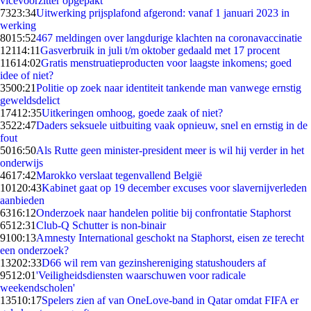
vicevoorzitter opgepakt
73
23:34
Uitwerking prijsplafond afgerond: vanaf 1 januari 2023 in
werking
80
15:52
467 meldingen over langdurige klachten na coronavaccinatie
121
14:11
Gasverbruik in juli t/m oktober gedaald met 17 procent
116
14:02
Gratis menstruatieproducten voor laagste inkomens; goed
idee of niet?
35
00:21
Politie op zoek naar identiteit tankende man vanwege ernstig
geweldsdelict
174
12:35
Uitkeringen omhoog, goede zaak of niet?
35
22:47
Daders seksuele uitbuiting vaak opnieuw, snel en ernstig in de
fout
50
16:50
Als Rutte geen minister-president meer is wil hij verder in het
onderwijs
46
17:42
Marokko verslaat tegenvallend België
101
20:43
Kabinet gaat op 19 december excuses voor slavernijverleden
aanbieden
63
16:12
Onderzoek naar handelen politie bij confrontatie Staphorst
65
12:31
Club-Q Schutter is non-binair
91
00:13
Amnesty International geschokt na Staphorst, eisen ze terecht
een onderzoek?
132
02:33
D66 wil rem van gezinshereniging statushouders af
95
12:01
'Veiligheidsdiensten waarschuwen voor radicale
weekendscholen'
135
10:17
Spelers zien af van OneLove-band in Qatar omdat FIFA er