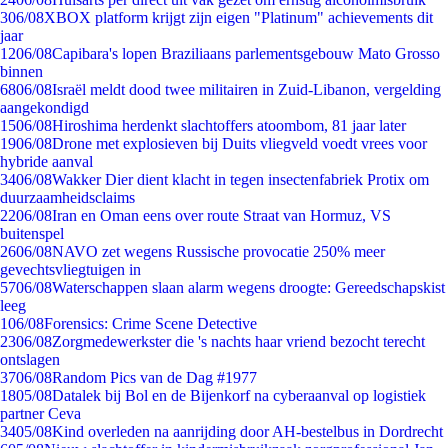
3
06/08
XBOX platform krijgt zijn eigen "Platinum" achievements dit
jaar
12
06/08
Capibara's lopen Braziliaans parlementsgebouw Mato Grosso
binnen
68
06/08
Israël meldt dood twee militairen in Zuid-Libanon, vergelding
aangekondigd
15
06/08
Hiroshima herdenkt slachtoffers atoombom, 81 jaar later
19
06/08
Drone met explosieven bij Duits vliegveld voedt vrees voor
hybride aanval
34
06/08
Wakker Dier dient klacht in tegen insectenfabriek Protix om
duurzaamheidsclaims
22
06/08
Iran en Oman eens over route Straat van Hormuz, VS
buitenspel
26
06/08
NAVO zet wegens Russische provocatie 250% meer
gevechtsvliegtuigen in
57
06/08
Waterschappen slaan alarm wegens droogte: Gereedschapskist
leeg
1
06/08
Forensics: Crime Scene Detective
23
06/08
Zorgmedewerkster die 's nachts haar vriend bezocht terecht
ontslagen
37
06/08
Random Pics van de Dag #1977
18
05/08
Datalek bij Bol en de Bijenkorf na cyberaanval op logistiek
partner Ceva
34
05/08
Kind overleden na aanrijding door AH-bestelbus in Dordrecht