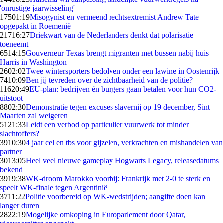
'onrustige jaarwisseling'
175
01:19
Misogynist en vermeend rechtsextremist Andrew Tate
opgepakt in Roemenië
217
16:27
Driekwart van de Nederlanders denkt dat polarisatie
toeneemt
65
14:15
Gouverneur Texas brengt migranten met bussen nabij huis
Harris in Washington
26
02:02
Twee wintersporters bedolven onder een lawine in Oostenrijk
74
10:09
Ben jij tevreden over de zichtbaarheid van de politie?
116
20:49
EU-plan: bedrijven én burgers gaan betalen voor hun CO2-
uitstoot
88
02:30
Demonstratie tegen excuses slavernij op 19 december, Sint
Maarten zal weigeren
51
21:33
Leidt een verbod op particulier vuurwerk tot minder
slachtoffers?
39
10:30
4 jaar cel en tbs voor gijzelen, verkrachten en mishandelen van
partner
30
13:05
Heel veel nieuwe gameplay Hogwarts Legacy, releasedatums
bekend
39
19:38
WK-droom Marokko voorbij: Frankrijk met 2-0 te sterk en
speelt WK-finale tegen Argentinië
37
11:22
Politie voorbereid op WK-wedstrijden; aangifte doen kan
langer duren
28
22:19
Mogelijke omkoping in Europarlement door Qatar,