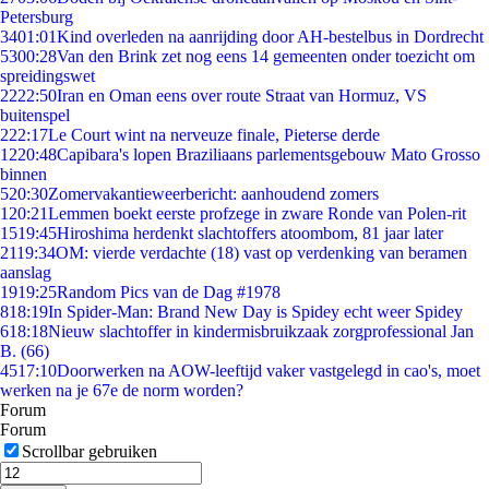
Petersburg
34
01:01
Kind overleden na aanrijding door AH-bestelbus in Dordrecht
53
00:28
Van den Brink zet nog eens 14 gemeenten onder toezicht om
spreidingswet
22
22:50
Iran en Oman eens over route Straat van Hormuz, VS
buitenspel
2
22:17
Le Court wint na nerveuze finale, Pieterse derde
12
20:48
Capibara's lopen Braziliaans parlementsgebouw Mato Grosso
binnen
5
20:30
Zomervakantieweerbericht: aanhoudend zomers
1
20:21
Lemmen boekt eerste profzege in zware Ronde van Polen-rit
15
19:45
Hiroshima herdenkt slachtoffers atoombom, 81 jaar later
21
19:34
OM: vierde verdachte (18) vast op verdenking van beramen
aanslag
19
19:25
Random Pics van de Dag #1978
8
18:19
In Spider-Man: Brand New Day is Spidey echt weer Spidey
6
18:18
Nieuw slachtoffer in kindermisbruikzaak zorgprofessional Jan
B. (66)
45
17:10
Doorwerken na AOW-leeftijd vaker vastgelegd in cao's, moet
werken na je 67e de norm worden?
Forum
Forum
Scrollbar gebruiken