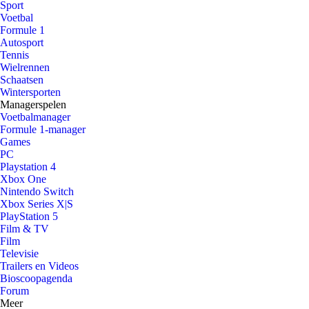
Sport
Voetbal
Formule 1
Autosport
Tennis
Wielrennen
Schaatsen
Wintersporten
Managerspelen
Voetbalmanager
Formule 1-manager
Games
PC
Playstation 4
Xbox One
Nintendo Switch
Xbox Series X|S
PlayStation 5
Film & TV
Film
Televisie
Trailers en Videos
Bioscoopagenda
Forum
Meer