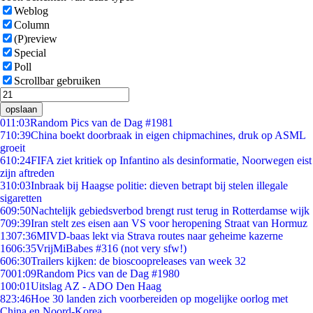
Weblog
Column
(P)review
Special
Poll
Scrollbar gebruiken
opslaan
0
11:03
Random Pics van de Dag #1981
7
10:39
China boekt doorbraak in eigen chipmachines, druk op ASML
groeit
6
10:24
FIFA ziet kritiek op Infantino als desinformatie, Noorwegen eist
zijn aftreden
3
10:03
Inbraak bij Haagse politie: dieven betrapt bij stelen illegale
sigaretten
6
09:50
Nachtelijk gebiedsverbod brengt rust terug in Rotterdamse wijk
7
09:39
Iran stelt zes eisen aan VS voor heropening Straat van Hormuz
13
07:36
MIVD-baas lekt via Strava routes naar geheime kazerne
16
06:35
VrijMiBabes #316 (not very sfw!)
6
06:30
Trailers kijken: de bioscoopreleases van week 32
70
01:09
Random Pics van de Dag #1980
1
00:01
Uitslag AZ - ADO Den Haag
8
23:46
Hoe 30 landen zich voorbereiden op mogelijke oorlog met
China en Noord-Korea