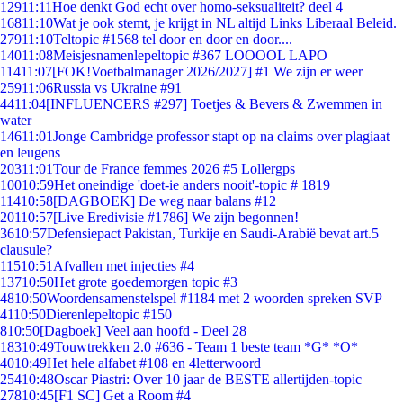
129
11:11
Hoe denkt God echt over homo-seksualiteit? deel 4
168
11:10
Wat je ook stemt, je krijgt in NL altijd Links Liberaal Beleid.
279
11:10
Teltopic #1568 tel door en door en door....
140
11:08
Meisjesnamenlepeltopic #367 LOOOOL LAPO
114
11:07
[FOK!Voetbalmanager 2026/2027] #1 We zijn er weer
259
11:06
Russia vs Ukraine #91
44
11:04
[INFLUENCERS #297] Toetjes & Bevers & Zwemmen in
water
146
11:01
Jonge Cambridge professor stapt op na claims over plagiaat
en leugens
203
11:01
Tour de France femmes 2026 #5 Lollergps
100
10:59
Het oneindige 'doet-ie anders nooit'-topic # 1819
114
10:58
[DAGBOEK] De weg naar balans #12
201
10:57
[Live Eredivisie #1786] We zijn begonnen!
36
10:57
Defensiepact Pakistan, Turkije en Saudi-Arabië bevat art.5
clausule?
115
10:51
Afvallen met injecties #4
137
10:50
Het grote goedemorgen topic #3
48
10:50
Woordensamenstelspel #1184 met 2 woorden spreken SVP
41
10:50
Dierenlepeltopic #150
8
10:50
[Dagboek] Veel aan hoofd - Deel 28
183
10:49
Touwtrekken 2.0 #636 - Team 1 beste team *G* *O*
40
10:49
Het hele alfabet #108 en 4letterwoord
254
10:48
Oscar Piastri: Over 10 jaar de BESTE allertijden-topic
278
10:45
[F1 SC] Get a Room #4