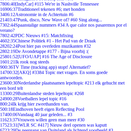
78
06:40
[IndyCar] #115 We're in Nashville Tennessee
169
06:37
Traditioneel tekenen #6; met honden
34
06:12
Astronomie in de Achtertuin #6
214
03:47
Punk, disco, New Wave of? #60 Sing along...
73
02:44
Spaanstalige nummers #34 A que calor nos pasaremos por el
verano?
78
02:42
PDC Nieuws #15: Matchfixing
46
02:35
Chinese Politiek #1 - Het Pad van de Draak
282
02:24
Post hier pas overleden muzikanten #32
28
02:19
De Avondetappe #177 - Bijna voorbij :(
258
01:52
[UFO/UAP] #16 The Age of Disclosure
16
01:21
Ik rook nog steeds
9
00:36
TV Time (tracking app) stopt! Alternatief?
147
00:32
[AKQ] #3384 Topic met vragen. En soms goede
antwoorden.
236
00:30
Nederlandse plaatsnamen lepeltopic #213 elk gehucht met
een bord telt
133
00:29
Buitenlandse steden lepeltopic #268
249
00:28
Voetballers lepel topic #16
8
00:24
Ik krijg hier zweethanden van.
5
00:18
Eindhoven heeft eigen Reflecting Pool
174
00:06
Vandaag 40 jaar geleden... #3
116
23:37
Vrouwen willen geen man meer #30
175
23:31
[WLR SC #417] Nieuw deel openen was kaputt
67
23:29
De neergang van Duitsland als lichtend voorbeeld #3