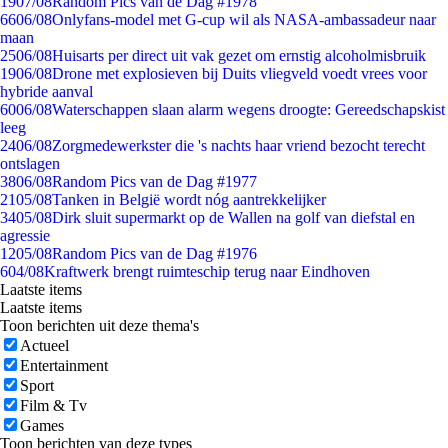
19
07/08
Random Pics van de Dag #1978
66
06/08
Onlyfans-model met G-cup wil als NASA-ambassadeur naar
maan
25
06/08
Huisarts per direct uit vak gezet om ernstig alcoholmisbruik
19
06/08
Drone met explosieven bij Duits vliegveld voedt vrees voor
hybride aanval
60
06/08
Waterschappen slaan alarm wegens droogte: Gereedschapskist
leeg
24
06/08
Zorgmedewerkster die 's nachts haar vriend bezocht terecht
ontslagen
38
06/08
Random Pics van de Dag #1977
21
05/08
Tanken in België wordt nóg aantrekkelijker
34
05/08
Dirk sluit supermarkt op de Wallen na golf van diefstal en
agressie
12
05/08
Random Pics van de Dag #1976
6
04/08
Kraftwerk brengt ruimteschip terug naar Eindhoven
Laatste items
Laatste items
Toon berichten uit deze thema's
Actueel
Entertainment
Sport
Film & Tv
Games
Toon berichten van deze types