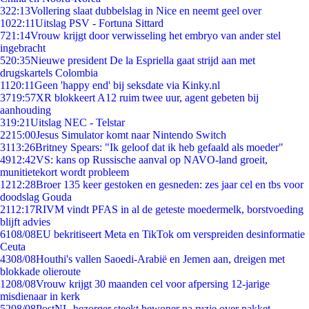
3
22:13
Vollering slaat dubbelslag in Nice en neemt geel over
10
22:11
Uitslag PSV - Fortuna Sittard
7
21:14
Vrouw krijgt door verwisseling het embryo van ander stel
ingebracht
5
20:35
Nieuwe president De la Espriella gaat strijd aan met
drugskartels Colombia
11
20:11
Geen 'happy end' bij seksdate via Kinky.nl
37
19:57
XR blokkeert A12 ruim twee uur, agent gebeten bij
aanhouding
3
19:21
Uitslag NEC - Telstar
22
15:00
Jesus Simulator komt naar Nintendo Switch
31
13:26
Britney Spears: "Ik geloof dat ik heb gefaald als moeder"
49
12:42
VS: kans op Russische aanval op NAVO-land groeit,
munitietekort wordt probleem
12
12:28
Broer 135 keer gestoken en gesneden: zes jaar cel en tbs voor
doodslag Gouda
21
12:17
RIVM vindt PFAS in al de geteste moedermelk, borstvoeding
blijft advies
61
08/08
EU bekritiseert Meta en TikTok om verspreiden desinformatie
Ceuta
43
08/08
Houthi's vallen Saoedi-Arabië en Jemen aan, dreigen met
blokkade olieroute
12
08/08
Vrouw krijgt 30 maanden cel voor afpersing 12-jarige
misdienaar in kerk
52
08/08
PostNL-bezorger steekt bewoner na ruzie over pakket