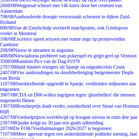
26
08/08
Wegpiraat scheurt met 146 km/u door het centrum van
Amsterdam
7
08/08
Aanhoudende droogte veroorzaakt scheuren in dijken Zuid-
Holland
0
08/08
Van de Zandschulp overleeft matchpoints, ook Griekspoor
verder in Montreal
1
08/08
Excelsior opent seizoen met ruime zege op promovendus
Cambuur
2
08/08
Nieuw te streamen in augustus
4
08/08
Niewiadoma profiteert van pokerspel en grijpt geel op Ventoux
35
08/08
Random Pics van de Dag #1979
27
07/08
Italië hindert reizigers uit Spanje na migratiecrisis Ceuta
24
07/08
Vier aanhoudingen na doodsbedreiging burgemeester Depla
van Breda
11
07/08
Smokkelbende opgerold in Spanje, verdienden miljoenen aan
migranten
39
07/08
CDA en D66 willen ingrijpen tegen 'gluurbrillen' die mensen
ongemerkt filmen
13
07/08
Benzineprijs daalt verder, onzekerheid over Straat van Hormuz
blijft
42
07/08
Voedselprijzen wereldwijd op hoogste niveau in ruim drie jaar
23
07/08
Quake krijgt na 30 jaar een gratis uitbreiding
2
07/08
De FOK!Voetbalmanager 2026/2027 is begonnen
71
07/08
Meer agressie tegen een andersluidende politieke mening, laat