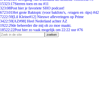
153
23:17
Sterren toen en nu #11
3
23:08
Post hier je favoriete SHO podcast!
67
23:01
Het grote Baktopic (voor bakfoto's, -vragen en -tips) #42
72
22:59
[Lil Kleine#12] Nieuwe afleveringen op Prime
34
22:59
[AZ#98] Heel Nederland achter AZ
19
22:29
de beheerder die mij oh zo moe maakt.
185
22:22
Post hier zo vaak mogelijk om 22:22 uur #76