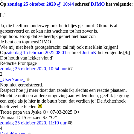
Op
zondag 25 oktober 2020 @ 10:44
schreef
DJMO
het volgende:
[..]
Ja, die heeft me onderweg ook berichtjes gestuurd. Okura is al
gereserveerd en ze kan niet wachten tot het zover is.
Fijn hoor. Hoop dat ze heerlijk geniet met haar zon
Je bent een topmensDJMO
Wie mij niet heeft grootgebracht, zal mij ook niet klein krijgen!
Op
zaterdag 15 februari 2025 08:01
schreef
JustinK
het volgende:[/b]
Dot houdt van lekker vlot :P
Redactie Frontpage
zondag 25 oktober 2020, 10:54 uur
#7
2
_UserName_
Nog niet geregistreerd.
Respect hoe jij meer doet dan (zoals ik) slechts een reactie plaatsen.
Mocht je ooit een andere omgeving aan willen doen, geef ik je graag
een zetje als je hier in de buurt bent, dat verdien je! De Achterhoek
heeft veel te bieden
Trotse papa van Jyske O+ 07-03-2025 O+
Winnaar DTS seizoen 93 *O*
zondag 25 oktober 2020, 11:10 uur
#8
4
DrainBamage