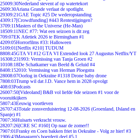
250
09:30
Nederland stevent af op watertekort
26
09:30
Ariana Grande verlaat de spotlight.
293
09:21
GAE Topic #25 De wederopstanding
43
09:17
[Crowdfunding] #443 Rentestijgingen?
37
09:11
Masters of the Universe (He-Man)
185
09:11
NEC #77: Wat een seizoen is dit zeg
7
09:07
EK Atletiek 2026 te Birmingham #1
42
09:05
Horrorfilms #33: Halloween
51
09:01
[Netflix #210] TUDUM
88
08:45
GTA VI #12 GTA VI Extended look 27 Augustus Netflix/YT
163
08:23
1993: Vermissing van Tanja Groen #2
101
08:18
De Schatkamer van Beeld & Geluid #4
84
08:15
2010: Vermissing van Herman Ploegstra
280
08:07
Oorlog in Oekraïne #1318 Drone baby drone
78
08:03
Trump wil dat J.D. Vance hem in 2028 opvolgt
4
08:03
Podcasts
260
07:50
[Videoland] B&B vol liefde 6de seizoen #1 voor de
vooruitkijkers
58
07:43
Eeuwig voortleven
267
07:43
Totale zonsverduistering 12-08-2026 (Groenland, IJsland en
Spanje) #1
70
07:36
Huisarts verkracht vrouw.
282
07:26
[CRE SC #160] Op naar de zomer!!
79
07:01
Franky en Coen bakken friet in Oekraïne - Volg ze hier! #3
19
06:43
Managarm's boerderij deel #5.1