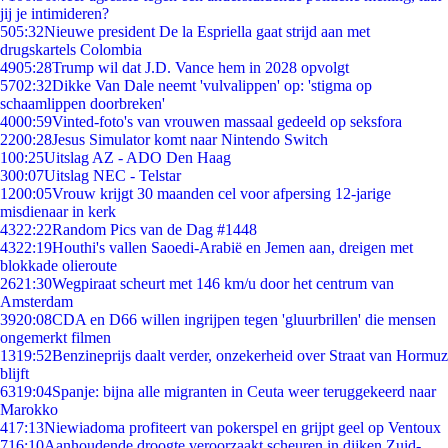
jij je intimideren?
5
05:32
Nieuwe president De la Espriella gaat strijd aan met
drugskartels Colombia
49
05:28
Trump wil dat J.D. Vance hem in 2028 opvolgt
57
02:32
Dikke Van Dale neemt 'vulvalippen' op: 'stigma op
schaamlippen doorbreken'
40
00:59
Vinted-foto's van vrouwen massaal gedeeld op seksfora
22
00:28
Jesus Simulator komt naar Nintendo Switch
1
00:25
Uitslag AZ - ADO Den Haag
3
00:07
Uitslag NEC - Telstar
12
00:05
Vrouw krijgt 30 maanden cel voor afpersing 12-jarige
misdienaar in kerk
43
22:22
Random Pics van de Dag #1448
43
22:19
Houthi's vallen Saoedi-Arabië en Jemen aan, dreigen met
blokkade olieroute
26
21:30
Wegpiraat scheurt met 146 km/u door het centrum van
Amsterdam
39
20:08
CDA en D66 willen ingrijpen tegen 'gluurbrillen' die mensen
ongemerkt filmen
13
19:52
Benzineprijs daalt verder, onzekerheid over Straat van Hormuz
blijft
63
19:04
Spanje: bijna alle migranten in Ceuta weer teruggekeerd naar
Marokko
4
17:13
Niewiadoma profiteert van pokerspel en grijpt geel op Ventoux
7
16:10
Aanhoudende droogte veroorzaakt scheuren in dijken Zuid-