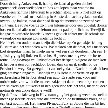
Door richting Ankeveen. Ik had op de kaart al gezien dat het
grotendeels door weilanden en bos zou lopen maar wat me na
Ankeveen richting Hilversum te wachten stond was ik niet echt op
voorbereid. Ik had m'n zaklamp in Amsterdam achtergelaten omdat
overtollige ballast, maar daar had ik op dat moment ontzettend veel
spijt van. De route voerde zo'n vier kilometer door een dodelijk donker
bos, en ik had alleen m'n telefoon om het pad bij te lichten. Terwijl ik
langzaam vorderde hoorde ik ineens gekuch achter me. Ik schrok me
wezenloos en sprong zo'n meter de lucht in.
Het bleek een oudere man te zijn die lekker op z'n gemakje richting
Bussum aan het wandelen was. We raakten aan de praat, was maar een
kort gesprekje, maar het hielp me er wel een stuk doorheen. Bij een T-
splitsing ging hij links en ik rechts. Hij wees me nog even de beste
route. Google-maps zei: linksaf over het fietspad, volgens de man kon
ik het beste gewoon rechtdoor lopen, dan kwam ik sneller bij de
Provinciale weg. Zo gezegd, niet zo snel gedaan. Nachtblind als ik ben
ging het maar langaam. Eindelijk zag ik licht in de verte en op de
parkeerplaats bij het bos stond een auto. Er stapte een, voor mij
onbekende, vrouw uit die me een zakje met daarin een blikje cola en
een snickers gaf. Suikers!! Ik heb geen idee wie het was, maar bij deze
nogmaals een dikke dank je wel!!!
Op de Provinciale weg in Hilversum ging het gestaag weer iets sneller.
Ineens passeerde er een auto die afremde en de bestuurder vroeg of ik
een taxi nodig had. Het waren PlymouthFury en Jippie die me bij het
station zouden opwachten om me naar DrainBamage te brengen.