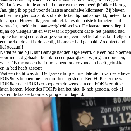
Nadat ik even in de auto had uitgerust met een heerlijk blikje Hertog
Jan, ging ik op pad voor de laatste anderhalve kilometer. Zij bleven
achter me rijden zodat ik zodra ik de tachtig had aangetikt, meteen kon
instappen. Hoewel ik geen publiek langs de laatste kilometers had
verwacht, voelde hun aanwezigheid wel zo. De laatste meters liep ik
bijna op vleugels uit en wat was ik opgelucht dat ik het gehaald had.
Jippie had nog een cadeautje voor me, een heel lief alpacaknuffeltje en
een oorkonde dat ik de tachtig kilometer had gehaald. Zo ontzettend
lief gedaan!!
Nadat ze me bij DrainBamage hadden afgeleverd, die een bos bloemen
voor me had gehaald, ben ik na een paar glazen wijn gaan douchen,
waar DB me na een half uur slapend onder vandaan heeft getrokken
en in bed heeft gestopt.
Wat een tocht was dit. De fysieke hulp en mentale steun van vele lieve
FOK!kers hebben me hier doorheen gesleept. Een FOK!ster die van
FOK!ker naar FOK!ker loopt om de wens van een FOK!ster uit te
laten komen. Meer des FOK!'s kan het niet. Ik heb genoten, ook al
waren de laatste kilomters pittig en uitdagend.