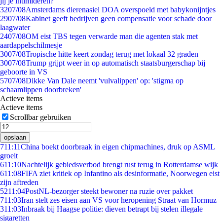
jij je intimideren?
32
07/08
Amsterdams dierenasiel DOA overspoeld met babykonijntjes
29
07/08
Kabinet geeft bedrijven geen compensatie voor schade door
laagwater
24
07/08
OM eist TBS tegen verwarde man die agenten stak met
aardappelschilmesje
30
07/08
Tropische hitte keert zondag terug met lokaal 32 graden
30
07/08
Trump grijpt weer in op automatisch staatsburgerschap bij
geboorte in VS
57
07/08
Dikke Van Dale neemt 'vulvalippen' op: 'stigma op
schaamlippen doorbreken'
Actieve items
Actieve items
Scrollbar gebruiken
opslaan
7
11:11
China boekt doorbraak in eigen chipmachines, druk op ASML
groeit
6
11:10
Nachtelijk gebiedsverbod brengt rust terug in Rotterdamse wijk
6
11:08
FIFA ziet kritiek op Infantino als desinformatie, Noorwegen eist
zijn aftreden
52
11:04
PostNL-bezorger steekt bewoner na ruzie over pakket
7
11:03
Iran stelt zes eisen aan VS voor heropening Straat van Hormuz
3
11:03
Inbraak bij Haagse politie: dieven betrapt bij stelen illegale
sigaretten