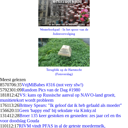
Westerborkpad - In het spoor van de
Jodenvervolging
Terugblik op de Hartstocht
(Fotoverslag)
Meest gelezen
85707
06:35
VrijMiBabes #316 (not very sfw!)
57923
01:09
Random Pics van de Dag #1980
1818
12:42
VS: kans op Russische aanval op NAVO-land groeit,
munitietekort wordt probleem
1761
13:26
Britney Spears: "Ik geloof dat ik heb gefaald als moeder"
1566
20:11
Geen 'happy end' bij seksdate via Kinky.nl
1314
12:28
Broer 135 keer gestoken en gesneden: zes jaar cel en tbs
voor doodslag Gouda
1101
12:17
RIVM vindt PFAS in al de geteste moedermelk,