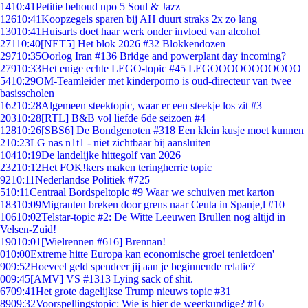
14
10:41
Petitie behoud npo 5 Soul & Jazz
126
10:41
Koopzegels sparen bij AH duurt straks 2x zo lang
130
10:41
Huisarts doet haar werk onder invloed van alcohol
271
10:40
[NET5] Het blok 2026 #32 Blokkendozen
297
10:35
Oorlog Iran #136 Bridge and powerplant day incoming?
279
10:33
Het enige echte LEGO-topic #45 LEGOOOOOOOOOOO
54
10:29
OM-Teamleider met kinderporno is oud-directeur van twee
basisscholen
162
10:28
Algemeen steektopic, waar er een steekje los zit #3
203
10:28
[RTL] B&B vol liefde 6de seizoen #4
128
10:26
[SBS6] De Bondgenoten #318 Een klein kusje moet kunnen
2
10:23
LG nas n1t1 - niet zichtbaar bij aansluiten
104
10:19
De landelijke hittegolf van 2026
232
10:12
Het FOK!kers maken teringherrie topic
92
10:11
Nederlandse Politiek #725
5
10:11
Centraal Bordspeltopic #9 Waar we schuiven met karton
183
10:09
Migranten breken door grens naar Ceuta in Spanje,l #10
106
10:02
Telstar-topic #2: De Witte Leeuwen Brullen nog altijd in
Velsen-Zuid!
190
10:01
[Wielrennen #616] Brennan!
0
10:00
Extreme hitte Europa kan economische groei tenietdoen'
9
09:52
Hoeveel geld spendeer jij aan je beginnende relatie?
0
09:45
[AMV] VS #1313 Lying sack of shit.
67
09:41
Het grote dagelijkse Trump nieuws topic #31
89
09:32
Voorspellingstopic: Wie is hier de weerkundige? #16