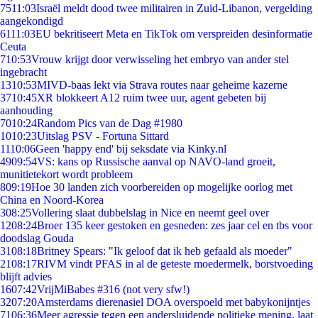
75
11:03
Israël meldt dood twee militairen in Zuid-Libanon, vergelding
aangekondigd
61
11:03
EU bekritiseert Meta en TikTok om verspreiden desinformatie
Ceuta
7
10:53
Vrouw krijgt door verwisseling het embryo van ander stel
ingebracht
13
10:53
MIVD-baas lekt via Strava routes naar geheime kazerne
37
10:45
XR blokkeert A12 ruim twee uur, agent gebeten bij
aanhouding
70
10:24
Random Pics van de Dag #1980
10
10:23
Uitslag PSV - Fortuna Sittard
11
10:06
Geen 'happy end' bij seksdate via Kinky.nl
49
09:54
VS: kans op Russische aanval op NAVO-land groeit,
munitietekort wordt probleem
8
09:19
Hoe 30 landen zich voorbereiden op mogelijke oorlog met
China en Noord-Korea
3
08:25
Vollering slaat dubbelslag in Nice en neemt geel over
12
08:24
Broer 135 keer gestoken en gesneden: zes jaar cel en tbs voor
doodslag Gouda
31
08:18
Britney Spears: "Ik geloof dat ik heb gefaald als moeder"
21
08:17
RIVM vindt PFAS in al de geteste moedermelk, borstvoeding
blijft advies
16
07:42
VrijMiBabes #316 (not very sfw!)
32
07:20
Amsterdams dierenasiel DOA overspoeld met babykonijntjes
71
06:36
Meer agressie tegen een andersluidende politieke mening, laat