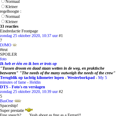
Normaal
Kleiner
regelhoogte :
Normaal
Kleiner
33 reacties
Eindredactie Frontpage
zondag 25 oktober 2020, 10:37 uur
#1
7
DJMO
#trut
SPOILER
foto
Ik heb er één en ik ben er trots op
"Tussen droom en daad staan wetten in de weg, en praktische
bezwaren" "The needs of the many outweigh the needs of the crew"
Terugblik op tachtig kilometer lopen
-
Westerborkpad
-
My 5
minutes of fame
-
Heldin
DTS - Foto's en verslagen
zondag 25 oktober 2020, 10:39 uur
#2
5
BasOne
Spaceship!
Super prestatie
Free speech?....... Yeah about as free as a Ferrari!!