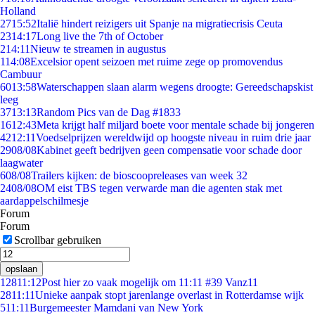
Holland
27
15:52
Italië hindert reizigers uit Spanje na migratiecrisis Ceuta
23
14:17
Long live the 7th of October
2
14:11
Nieuw te streamen in augustus
1
14:08
Excelsior opent seizoen met ruime zege op promovendus
Cambuur
60
13:58
Waterschappen slaan alarm wegens droogte: Gereedschapskist
leeg
37
13:13
Random Pics van de Dag #1833
16
12:43
Meta krijgt half miljard boete voor mentale schade bij jongeren
42
12:11
Voedselprijzen wereldwijd op hoogste niveau in ruim drie jaar
29
08/08
Kabinet geeft bedrijven geen compensatie voor schade door
laagwater
6
08/08
Trailers kijken: de bioscoopreleases van week 32
24
08/08
OM eist TBS tegen verwarde man die agenten stak met
aardappelschilmesje
Forum
Forum
Scrollbar gebruiken
opslaan
128
11:12
Post hier zo vaak mogelijk om 11:11 #39 Vanz11
28
11:11
Unieke aanpak stopt jarenlange overlast in Rotterdamse wijk
5
11:11
Burgemeester Mamdani van New York