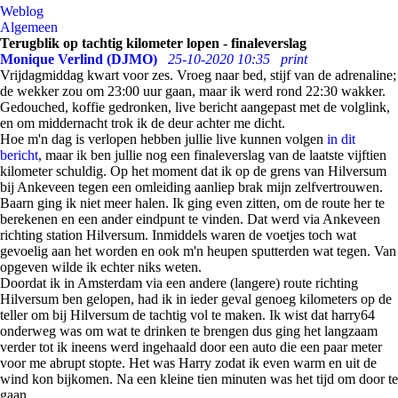
Weblog
Algemeen
Terugblik op tachtig kilometer lopen - finaleverslag
Monique Verlind (DJMO)
25-10-2020 10:35
print
Vrijdagmiddag kwart voor zes. Vroeg naar bed, stijf van de adrenaline;
de wekker zou om 23:00 uur gaan, maar ik werd rond 22:30 wakker.
Gedouched, koffie gedronken, live bericht aangepast met de volglink,
en om middernacht trok ik de deur achter me dicht.
Hoe m'n dag is verlopen hebben jullie live kunnen volgen
in dit
bericht
, maar ik ben jullie nog een finaleverslag van de laatste vijftien
kilometer schuldig. Op het moment dat ik op de grens van Hilversum
bij Ankeveen tegen een omleiding aanliep brak mijn zelfvertrouwen.
Baarn ging ik niet meer halen. Ik ging even zitten, om de route her te
berekenen en een ander eindpunt te vinden. Dat werd via Ankeveen
richting station Hilversum. Inmiddels waren de voetjes toch wat
gevoelig aan het worden en ook m'n heupen sputterden wat tegen. Van
opgeven wilde ik echter niks weten.
Doordat ik in Amsterdam via een andere (langere) route richting
Hilversum ben gelopen, had ik in ieder geval genoeg kilometers op de
teller om bij Hilversum de tachtig vol te maken. Ik wist dat harry64
onderweg was om wat te drinken te brengen dus ging het langzaam
verder tot ik ineens werd ingehaald door een auto die een paar meter
voor me abrupt stopte. Het was Harry zodat ik even warm en uit de
wind kon bijkomen. Na een kleine tien minuten was het tijd om door te
gaan.