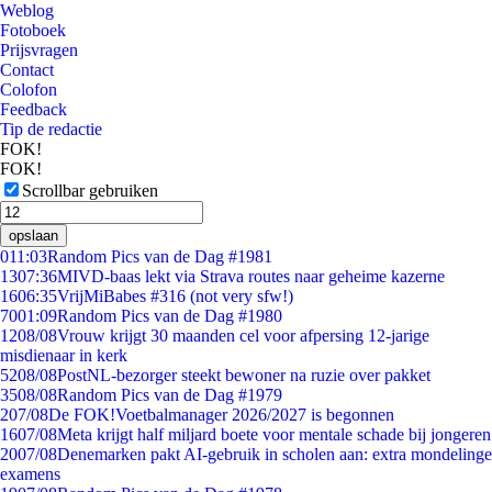
Weblog
Fotoboek
Prijsvragen
Contact
Colofon
Feedback
Tip de redactie
FOK!
FOK!
Scrollbar gebruiken
opslaan
0
11:03
Random Pics van de Dag #1981
13
07:36
MIVD-baas lekt via Strava routes naar geheime kazerne
16
06:35
VrijMiBabes #316 (not very sfw!)
70
01:09
Random Pics van de Dag #1980
12
08/08
Vrouw krijgt 30 maanden cel voor afpersing 12-jarige
misdienaar in kerk
52
08/08
PostNL-bezorger steekt bewoner na ruzie over pakket
35
08/08
Random Pics van de Dag #1979
2
07/08
De FOK!Voetbalmanager 2026/2027 is begonnen
16
07/08
Meta krijgt half miljard boete voor mentale schade bij jongeren
20
07/08
Denemarken pakt AI-gebruik in scholen aan: extra mondelinge
examens