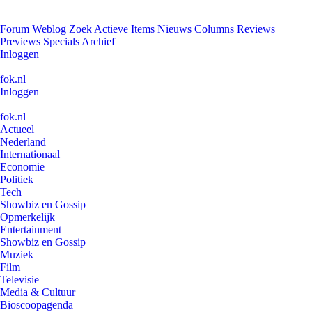
Forum
Weblog
Zoek
Actieve Items
Nieuws
Columns
Reviews
Previews
Specials
Archief
Inloggen
fok.nl
Inloggen
fok.nl
Actueel
Nederland
Internationaal
Economie
Politiek
Tech
Showbiz en Gossip
Opmerkelijk
Entertainment
Showbiz en Gossip
Muziek
Film
Televisie
Media & Cultuur
Bioscoopagenda