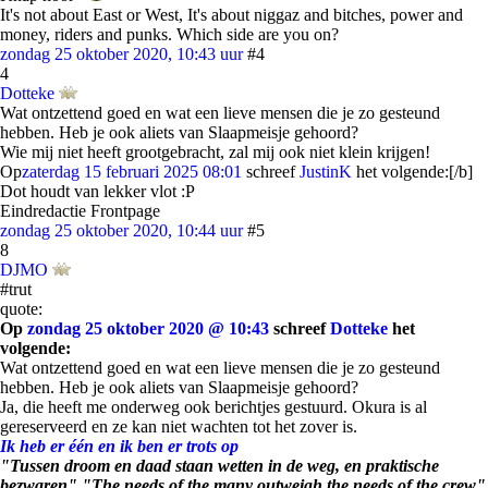
It's not about East or West, It's about niggaz and bitches, power and
money, riders and punks. Which side are you on?
zondag 25 oktober 2020, 10:43 uur
#4
4
Dotteke
Wat ontzettend goed en wat een lieve mensen die je zo gesteund
hebben. Heb je ook aliets van Slaapmeisje gehoord?
Wie mij niet heeft grootgebracht, zal mij ook niet klein krijgen!
Op
zaterdag 15 februari 2025 08:01
schreef
JustinK
het volgende:[/b]
Dot houdt van lekker vlot :P
Eindredactie Frontpage
zondag 25 oktober 2020, 10:44 uur
#5
8
DJMO
#trut
quote:
Op
zondag 25 oktober 2020 @ 10:43
schreef
Dotteke
het
volgende:
Wat ontzettend goed en wat een lieve mensen die je zo gesteund
hebben. Heb je ook aliets van Slaapmeisje gehoord?
Ja, die heeft me onderweg ook berichtjes gestuurd. Okura is al
gereserveerd en ze kan niet wachten tot het zover is.
Ik heb er één en ik ben er trots op
"Tussen droom en daad staan wetten in de weg, en praktische
bezwaren" "The needs of the many outweigh the needs of the crew"