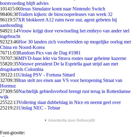
borstvoeding blijft advies
1014
15:00
Jesus Simulator komt naar Nintendo Switch
984
06:30
Trailers kijken: de bioscoopreleases van week 32
961
19:57
XR blokkeert A12 ruim twee uur, agent gebeten bij
aanhouding
949
21:14
Vrouw krijgt door verwisseling het embryo van ander stel
ingebracht
923
23:46
Hoe 30 landen zich voorbereiden op mogelijke oorlog met
China en Noord-Korea
767
11:03
Random Pics van de Dag #1981
707
07:36
MIVD-baas lekt via Strava routes naar geheime kazerne
558
20:35
Nieuwe president De la Espriella gaat strijd aan met
drugskartels Colombia
391
22:11
Uitslag PSV - Fortuna Sittard
327
09:39
Iran stelt zes eisen aan VS voor heropening Straat van
Hormuz
273
09:50
Nachtelijk gebiedsverbod brengt rust terug in Rotterdamse
wijk
255
22:13
Vollering slaat dubbelslag in Nice en neemt geel over
252
19:21
Uitslag NEC - Telstar
▼ Advertentie door Refinery89
Font-grootte: