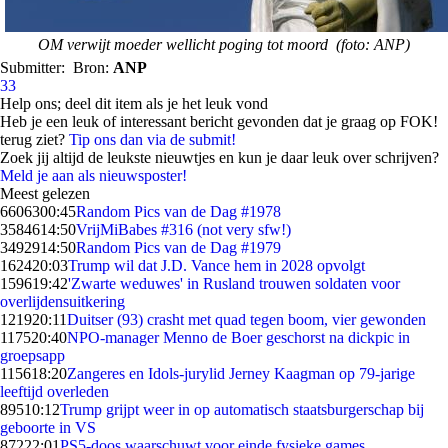
OM verwijt moeder wellicht poging tot moord (foto: ANP)
Submitter:
Bron:
ANP
33
Help ons; deel dit item als je het leuk vond
Heb je een leuk of interessant bericht gevonden dat je graag op FOK!
terug ziet?
Tip ons dan via de submit!
Zoek jij altijd de leukste nieuwtjes en kun je daar leuk over schrijven?
Meld je aan als nieuwsposter!
Meest gelezen
66063
00:45
Random Pics van de Dag #1978
35846
14:50
VrijMiBabes #316 (not very sfw!)
34929
14:50
Random Pics van de Dag #1979
1624
20:03
Trump wil dat J.D. Vance hem in 2028 opvolgt
1596
19:42
'Zwarte weduwes' in Rusland trouwen soldaten voor
overlijdensuitkering
1219
20:11
Duitser (93) crasht met quad tegen boom, vier gewonden
1175
20:40
NPO-manager Menno de Boer geschorst na dickpic in
groepsapp
1156
18:20
Zangeres en Idols-jurylid Jerney Kaagman op 79-jarige
leeftijd overleden
895
10:12
Trump grijpt weer in op automatisch staatsburgerschap bij
geboorte in VS
872
22:01
PS5-doos waarschuwt voor einde fysieke games