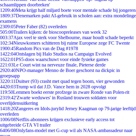
schaamlippen doorbreken'
12
09:40
Meta krijgt half miljard boete voor mentale schade bij jongeren
18
09:37
Denemarken pakt AI-gebruik in scholen aan: extra mondelinge
examens
23
09:05
Peter Faber (82) overleden
5
05:00
Trailers kijken: de bioscoopreleases van week 32
0
03:37
Ajax veel te sterk voor Shelbourne, maar houdt schade beperkt
1
02:34
Nieuwkomers schitteren bij ruime Europese zege FC Twente
19
00:45
Random Pics van de Dag #1978
14
22:04
Ontslagen bij Halo Studios na Campaign Evolved
16
22:01
PS5-doos waarschuwt voor einde fysieke games
2
21:03
Le Court wint na nerveuze finale, Pieterse derde
29
20:40
NPO-manager Menno de Boer geschorst na dickpic in
groepsapp
32
20:11
Duitser (93) crasht met quad tegen boom, vier gewonden
44
20:03
Trump wil dat J.D. Vance hem in 2028 opvolgt
1
19:50
Lemmen boekt eerste profzege in zware Ronde van Polen-rit
23
19:42
'Zwarte weduwes' in Rusland trouwen soldaten voor
overlijdensuitkering
14
18:20
Zangeres en Idols-jurylid Jerney Kaagman op 79-jarige leeftijd
overleden
10
06/08
Netflix-abonnees krijgen exclusieve early access tot
uitgebreide GTA VI trailer
64
06/08
Onlyfans-model met G-cup wil als NASA-ambassadeur naar
maan