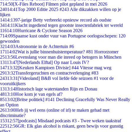
7
14:50
[X-Files Reboot] Filmen pilot gepland in mei 2026
240
14:41
Top 2000 Editie 2025 #243 Alle dikzakken willen op je
lijken
14
14:13
97-jarige Betty verbreekt opnieuw record als oudste
34
14:11
Klacht ingediend tegen grootste insectenfabriek ter wereld
116
14:10
Hurricane & Cyclone Season 2026
7
14:09
Spaanse kust onder vuur van Portugese oorlogsschepen: 120
gewonden
32
14:03
Astronomie in de Achtertuin #6
171
14:02
Wat is jullie binnenhuistemperatuur? #81 Horrorzomer
25
13:56
Levenslang voor man die inreed op betogers in München
131
13:47
[Nederlands Elftal] Op naar Louis IV?
147
13:32
[Keuken Kampioen Divisie] #44 Vitesse mag weg
29
13:32
Transfergeruchten en contractverlenging #83
243
13:31
[Videoland] B&B vol liefde 6de seizoen #1 voor de
vooruitkijkers
13
13:14
Historisch lage waterstanden Rijn en Donau
48
13:10
Hoe kom je van egels af?
85
13:02
[Britse politiek] #141 Declining Gracefully Was Never Really
an Option
26
13:00
Heb jij wel eens (online of irl) te maken gehad met
discriminatie?
153
12:57
[podcasts] Misdaad podcasts #3 - Twee weken taakstraf
225
12:56
GR: Elk glas alcohol is riskant, geen bewijs voor gunstig
effect