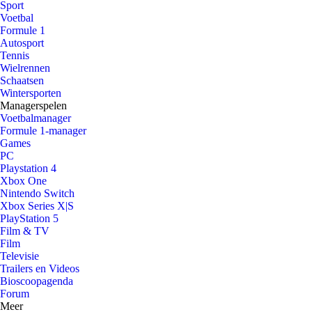
Sport
Voetbal
Formule 1
Autosport
Tennis
Wielrennen
Schaatsen
Wintersporten
Managerspelen
Voetbalmanager
Formule 1-manager
Games
PC
Playstation 4
Xbox One
Nintendo Switch
Xbox Series X|S
PlayStation 5
Film & TV
Film
Televisie
Trailers en Videos
Bioscoopagenda
Forum
Meer