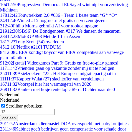
104
12:50
Progressieve Democraat El-Sayed wint nipt voorverkiezing
Michigan
178
12:42
Touwtrekken 2.0 #636 - Team 1 beste team *G* *O*
249
12:40
Vinted #15 nog-net-niet gratis en verzendgezeur
3
12:40
Philip Morris gebruikt AI voor rookcampagne
219
12:30
[SBS6] De Bondgenoten #317 We dansen de macaroni
284
12:28
MotoGP #93 Met de TT in Assen
18
12:23
Tony Scott (54) overleden
45
12:10
[Netflix #210] TUDUM
84
12:08
UEFA kondigt boycot van FIFA-competities aan vanwege
plan Infantino
9
12:02
[gratis] Videogames Part 9: Gratis en free-to-play games!
117
11:42
Vrienden gaan op vakantie zonder mij uit te nodigen
250
11:39
Asielzoekers #22 : Het Europese migratiepact gaat in
111
11:37
Kapper Walat (27) slachtoffer van vernielingen
167
11:32
Voorspel hier het warmtegetal van 2026
268
11:32
Banken met hoge rente topic #95 - Dichter naar de 0
Nederland
Nederland
Scrollbar gebruiken
opslaan
29
11:52
Amsterdams dierenasiel DOA overspoeld met babykonijntjes
23
11:46
Kabinet geeft bedrijven geen compensatie voor schade door