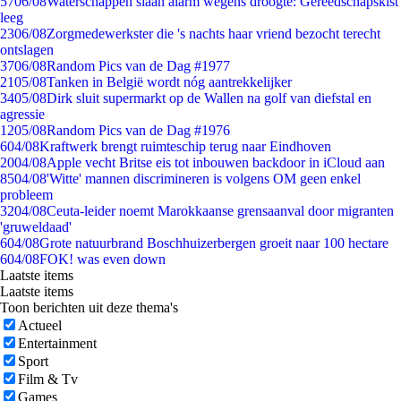
57
06/08
Waterschappen slaan alarm wegens droogte: Gereedschapskist
leeg
23
06/08
Zorgmedewerkster die 's nachts haar vriend bezocht terecht
ontslagen
37
06/08
Random Pics van de Dag #1977
21
05/08
Tanken in België wordt nóg aantrekkelijker
34
05/08
Dirk sluit supermarkt op de Wallen na golf van diefstal en
agressie
12
05/08
Random Pics van de Dag #1976
6
04/08
Kraftwerk brengt ruimteschip terug naar Eindhoven
20
04/08
Apple vecht Britse eis tot inbouwen backdoor in iCloud aan
85
04/08
'Witte' mannen discrimineren is volgens OM geen enkel
probleem
32
04/08
Ceuta-leider noemt Marokkaanse grensaanval door migranten
'gruweldaad'
6
04/08
Grote natuurbrand Boschhuizerbergen groeit naar 100 hectare
6
04/08
FOK! was even down
Laatste items
Laatste items
Toon berichten uit deze thema's
Actueel
Entertainment
Sport
Film & Tv
Games