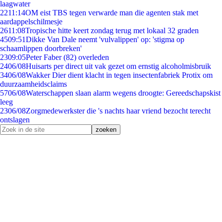
laagwater
22
11:14
OM eist TBS tegen verwarde man die agenten stak met
aardappelschilmesje
26
11:08
Tropische hitte keert zondag terug met lokaal 32 graden
45
09:51
Dikke Van Dale neemt 'vulvalippen' op: 'stigma op
schaamlippen doorbreken'
23
09:05
Peter Faber (82) overleden
24
06/08
Huisarts per direct uit vak gezet om ernstig alcoholmisbruik
34
06/08
Wakker Dier dient klacht in tegen insectenfabriek Protix om
duurzaamheidsclaims
57
06/08
Waterschappen slaan alarm wegens droogte: Gereedschapskist
leeg
23
06/08
Zorgmedewerkster die 's nachts haar vriend bezocht terecht
ontslagen