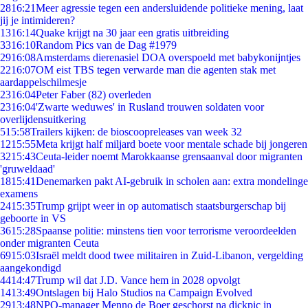
28
16:21
Meer agressie tegen een andersluidende politieke mening, laat
jij je intimideren?
13
16:14
Quake krijgt na 30 jaar een gratis uitbreiding
33
16:10
Random Pics van de Dag #1979
29
16:08
Amsterdams dierenasiel DOA overspoeld met babykonijntjes
22
16:07
OM eist TBS tegen verwarde man die agenten stak met
aardappelschilmesje
23
16:04
Peter Faber (82) overleden
23
16:04
'Zwarte weduwes' in Rusland trouwen soldaten voor
overlijdensuitkering
5
15:58
Trailers kijken: de bioscoopreleases van week 32
12
15:55
Meta krijgt half miljard boete voor mentale schade bij jongeren
32
15:43
Ceuta-leider noemt Marokkaanse grensaanval door migranten
'gruweldaad'
18
15:41
Denemarken pakt AI-gebruik in scholen aan: extra mondelinge
examens
24
15:35
Trump grijpt weer in op automatisch staatsburgerschap bij
geboorte in VS
36
15:28
Spaanse politie: minstens tien voor terrorisme veroordeelden
onder migranten Ceuta
69
15:03
Israël meldt dood twee militairen in Zuid-Libanon, vergelding
aangekondigd
44
14:47
Trump wil dat J.D. Vance hem in 2028 opvolgt
14
13:49
Ontslagen bij Halo Studios na Campaign Evolved
29
13:48
NPO-manager Menno de Boer geschorst na dickpic in