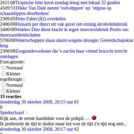
26
11:08
Tropische hitte keert zondag terug met lokaal 32 graden
45
09:51
Dikke Van Dale neemt 'vulvalippen' op: 'stigma op
schaamlippen doorbreken'
23
09:05
Peter Faber (82) overleden
24
06/08
Huisarts per direct uit vak gezet om ernstig alcoholmisbruik
34
06/08
Wakker Dier dient klacht in tegen insectenfabriek Protix om
duurzaamheidsclaims
57
06/08
Waterschappen slaan alarm wegens droogte: Gereedschapskist
leeg
23
06/08
Zorgmedewerkster die 's nachts haar vriend bezocht terecht
ontslagen
Font-grootte:
Normaal
Kleiner
regelhoogte :
Normaal
Kleiner
33 reacties
donderdag 30 oktober 2008, 20:15 uur
#1
0
SpiekerJozef
Kijk aan, de eerste kandidate voor de prikpil . . .
Ik probeerde de tijd te doden maar het was de tijd z'n tijd nog niet...
donderdag 30 oktober 2008, 20:17 uur
#2