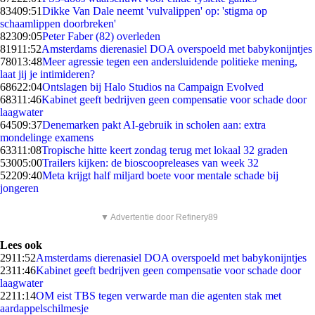
834
09:51
Dikke Van Dale neemt 'vulvalippen' op: 'stigma op
schaamlippen doorbreken'
823
09:05
Peter Faber (82) overleden
819
11:52
Amsterdams dierenasiel DOA overspoeld met babykonijntjes
780
13:48
Meer agressie tegen een andersluidende politieke mening,
laat jij je intimideren?
686
22:04
Ontslagen bij Halo Studios na Campaign Evolved
683
11:46
Kabinet geeft bedrijven geen compensatie voor schade door
laagwater
645
09:37
Denemarken pakt AI-gebruik in scholen aan: extra
mondelinge examens
633
11:08
Tropische hitte keert zondag terug met lokaal 32 graden
530
05:00
Trailers kijken: de bioscoopreleases van week 32
522
09:40
Meta krijgt half miljard boete voor mentale schade bij
jongeren
▼ Advertentie door Refinery89
Lees ook
29
11:52
Amsterdams dierenasiel DOA overspoeld met babykonijntjes
23
11:46
Kabinet geeft bedrijven geen compensatie voor schade door
laagwater
22
11:14
OM eist TBS tegen verwarde man die agenten stak met
aardappelschilmesje