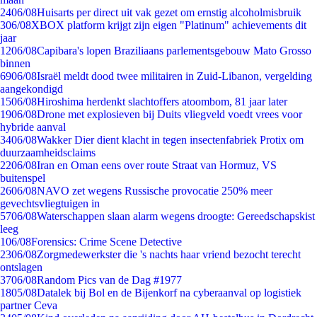
24
06/08
Huisarts per direct uit vak gezet om ernstig alcoholmisbruik
3
06/08
XBOX platform krijgt zijn eigen "Platinum" achievements dit
jaar
12
06/08
Capibara's lopen Braziliaans parlementsgebouw Mato Grosso
binnen
69
06/08
Israël meldt dood twee militairen in Zuid-Libanon, vergelding
aangekondigd
15
06/08
Hiroshima herdenkt slachtoffers atoombom, 81 jaar later
19
06/08
Drone met explosieven bij Duits vliegveld voedt vrees voor
hybride aanval
34
06/08
Wakker Dier dient klacht in tegen insectenfabriek Protix om
duurzaamheidsclaims
22
06/08
Iran en Oman eens over route Straat van Hormuz, VS
buitenspel
26
06/08
NAVO zet wegens Russische provocatie 250% meer
gevechtsvliegtuigen in
57
06/08
Waterschappen slaan alarm wegens droogte: Gereedschapskist
leeg
1
06/08
Forensics: Crime Scene Detective
23
06/08
Zorgmedewerkster die 's nachts haar vriend bezocht terecht
ontslagen
37
06/08
Random Pics van de Dag #1977
18
05/08
Datalek bij Bol en de Bijenkorf na cyberaanval op logistiek
partner Ceva