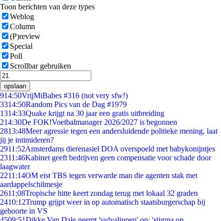
Toon berichten van deze types
Weblog
Column
(P)review
Special
Poll
Scrollbar gebruiken
opslaan
9
14:50
VrijMiBabes #316 (not very sfw!)
33
14:50
Random Pics van de Dag #1979
13
14:33
Quake krijgt na 30 jaar een gratis uitbreiding
2
14:30
De FOK!Voetbalmanager 2026/2027 is begonnen
28
13:48
Meer agressie tegen een andersluidende politieke mening, laat
jij je intimideren?
29
11:52
Amsterdams dierenasiel DOA overspoeld met babykonijntjes
23
11:46
Kabinet geeft bedrijven geen compensatie voor schade door
laagwater
22
11:14
OM eist TBS tegen verwarde man die agenten stak met
aardappelschilmesje
26
11:08
Tropische hitte keert zondag terug met lokaal 32 graden
24
10:12
Trump grijpt weer in op automatisch staatsburgerschap bij
geboorte in VS
45
09:51
Dikke Van Dale neemt 'vulvalippen' op: 'stigma op