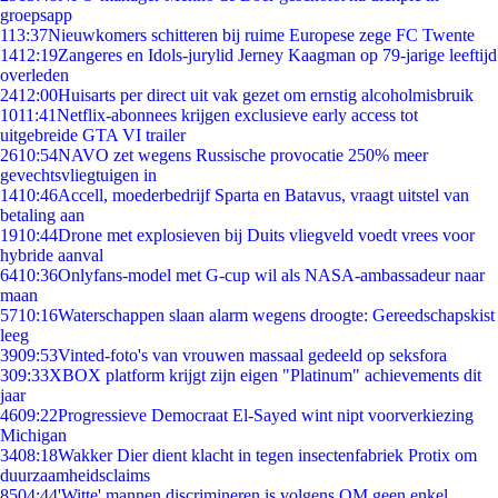
groepsapp
1
13:37
Nieuwkomers schitteren bij ruime Europese zege FC Twente
14
12:19
Zangeres en Idols-jurylid Jerney Kaagman op 79-jarige leeftijd
overleden
24
12:00
Huisarts per direct uit vak gezet om ernstig alcoholmisbruik
10
11:41
Netflix-abonnees krijgen exclusieve early access tot
uitgebreide GTA VI trailer
26
10:54
NAVO zet wegens Russische provocatie 250% meer
gevechtsvliegtuigen in
14
10:46
Accell, moederbedrijf Sparta en Batavus, vraagt uitstel van
betaling aan
19
10:44
Drone met explosieven bij Duits vliegveld voedt vrees voor
hybride aanval
64
10:36
Onlyfans-model met G-cup wil als NASA-ambassadeur naar
maan
57
10:16
Waterschappen slaan alarm wegens droogte: Gereedschapskist
leeg
39
09:53
Vinted-foto's van vrouwen massaal gedeeld op seksfora
3
09:33
XBOX platform krijgt zijn eigen "Platinum" achievements dit
jaar
46
09:22
Progressieve Democraat El-Sayed wint nipt voorverkiezing
Michigan
34
08:18
Wakker Dier dient klacht in tegen insectenfabriek Protix om
duurzaamheidsclaims
85
04:44
'Witte' mannen discrimineren is volgens OM geen enkel