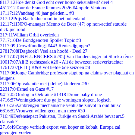
81
17:12
Hoe denkt God echt over homo-seksualiteit? deel 4
45
17:12
Tour de France femmes 2026 #4 op de Ventoux
171
17:12
Vandaag 40 jaar geleden... #3
2
17:12
Prijs Bar le duc rood in het buitenland
121
17:11
NPO-manager Menno de Boer (47) op non-actief stuurde
dick-pic rond
2
17:11
William Orbit overleden
77
17:10
De Bondgenoten Spoiler Topic #3
21
17:09
[Crowdfunding] #443 Rentestijgingen?
278
17:08
[Dagboek] Veel aan hoofd - Deel 27
201
17:07
[INFLUENCERS #295] Van flodderslinger tot Shrek-crème
100
17:07
Ali B rechtszaak #26 - Ali de bewezen serieverkrachter
176
17:07
[RTL] B&B vol liefde 6de seizoen #4
71
17:06
Jonge Cambridge professor stapt op na claims over plagiaat en
leugens
21
17:06
Op vakantie met (kleine) kinderen #30
223
17:04
Israel en Gaza #17
94
17:02
Oorlog in Oekraïne #1318 Drone baby drone
47
16:57
Woningtekort: dus ga je woningen slopen, logisch
60
16:56
Aanbrengen mechanische ventilatie zinvol in oud huis?
66
16:52
Vrouwen willen geen man meer #30
7
16:49
Defensiepact Pakistan, Turkije en Saudi-Arabië bevat art.5
clausule?
27
16:49
Congo verbiedt export van koper en kobalt, Europa zal
gevolgen voelen