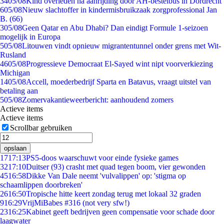
34
05/08
Kind overleden na aanrijding door AH-bestelbus in Dordrecht
6
05/08
Nieuw slachtoffer in kindermisbruikzaak zorgprofessional Jan
B. (66)
3
05/08
Geen Qatar en Abu Dhabi? Dan eindigt Formule 1-seizoen
mogelijk in Europa
5
05/08
Litouwen vindt opnieuw migrantentunnel onder grens met Wit-
Rusland
46
05/08
Progressieve Democraat El-Sayed wint nipt voorverkiezing
Michigan
14
05/08
Accell, moederbedrijf Sparta en Batavus, vraagt uitstel van
betaling aan
5
05/08
Zomervakantieweerbericht: aanhoudend zomers
Actieve items
Actieve items
Scrollbar gebruiken
opslaan
17
17:13
PS5-doos waarschuwt voor einde fysieke games
32
17:10
Duitser (93) crasht met quad tegen boom, vier gewonden
45
16:58
Dikke Van Dale neemt 'vulvalippen' op: 'stigma op
schaamlippen doorbreken'
26
16:50
Tropische hitte keert zondag terug met lokaal 32 graden
9
16:29
VrijMiBabes #316 (not very sfw!)
23
16:25
Kabinet geeft bedrijven geen compensatie voor schade door
laagwater