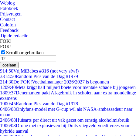
Weblog
Fotoboek
Prijsvragen
Contact
Colofon
Feedback
Tip de redactie
FOK!
FOK!
Scrollbar gebruiken
opslaan
9
14:50
VrijMiBabes #316 (not very sfw!)
33
14:50
Random Pics van de Dag #1979
2
14:30
De FOK!Voetbalmanager 2026/2027 is begonnen
12
09:40
Meta krijgt half miljard boete voor mentale schade bij jongeren
18
09:37
Denemarken pakt AI-gebruik in scholen aan: extra mondelinge
examens
19
00:45
Random Pics van de Dag #1978
64
06/08
Onlyfans-model met G-cup wil als NASA-ambassadeur naar
maan
24
06/08
Huisarts per direct uit vak gezet om ernstig alcoholmisbruik
19
06/08
Drone met explosieven bij Duits vliegveld voedt vrees voor
hybride aanval