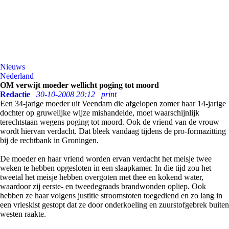
Nieuws
Nederland
OM verwijt moeder wellicht poging tot moord
Redactie
30-10-2008 20:12
print
Een 34-jarige moeder uit Veendam die afgelopen zomer haar 14-jarige
dochter op gruwelijke wijze mishandelde, moet waarschijnlijk
terechtstaan wegens poging tot moord. Ook de vriend van de vrouw
wordt hiervan verdacht. Dat bleek vandaag tijdens de pro-formazitting
bij de rechtbank in Groningen.
De moeder en haar vriend worden ervan verdacht het meisje twee
weken te hebben opgesloten in een slaapkamer. In die tijd zou het
tweetal het meisje hebben overgoten met thee en kokend water,
waardoor zij eerste- en tweedegraads brandwonden opliep. Ook
hebben ze haar volgens justitie stroomstoten toegediend en zo lang in
een vrieskist gestopt dat ze door onderkoeling en zuurstofgebrek buiten
westen raakte.