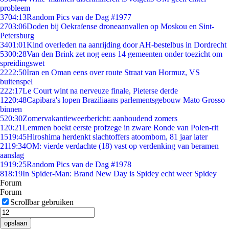
probleem
37
04:13
Random Pics van de Dag #1977
27
03:06
Doden bij Oekraïense droneaanvallen op Moskou en Sint-
Petersburg
34
01:01
Kind overleden na aanrijding door AH-bestelbus in Dordrecht
53
00:28
Van den Brink zet nog eens 14 gemeenten onder toezicht om
spreidingswet
22
22:50
Iran en Oman eens over route Straat van Hormuz, VS
buitenspel
2
22:17
Le Court wint na nerveuze finale, Pieterse derde
12
20:48
Capibara's lopen Braziliaans parlementsgebouw Mato Grosso
binnen
5
20:30
Zomervakantieweerbericht: aanhoudend zomers
1
20:21
Lemmen boekt eerste profzege in zware Ronde van Polen-rit
15
19:45
Hiroshima herdenkt slachtoffers atoombom, 81 jaar later
21
19:34
OM: vierde verdachte (18) vast op verdenking van beramen
aanslag
19
19:25
Random Pics van de Dag #1978
8
18:19
In Spider-Man: Brand New Day is Spidey echt weer Spidey
Forum
Forum
Scrollbar gebruiken
opslaan