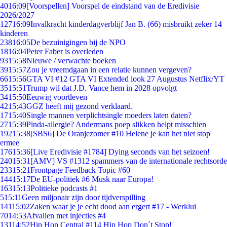
40
16:09
[Voorspellen] Voorspel de eindstand van de Eredivisie
2026/2027
127
16:09
Invalkracht kinderdagverblijf Jan B. (66) misbruikt zeker 14
kinderen
238
16:05
De bezuinigingen bij de NPO
18
16:04
Peter Faber is overleden
93
15:58
Nieuwe / verwachte boeken
39
15:57
Zou je vreemdgaan in een relatie kunnen vergeven?
66
15:56
GTA VI #12 GTA VI Extended look 27 Augustus Netflix/YT
35
15:51
Trump wil dat J.D. Vance hem in 2028 opvolgt
34
15:50
Eeuwig voortleven
42
15:43
GGZ heeft mij gezond verklaard.
17
15:40
Single mannen verplichtsingle moeders laten daten?
27
15:39
Pinda-allergie? Andermans poep slikken helpt misschien
192
15:38
[SBS6] De Oranjezomer #10 Helene je kan het niet stop
ermee
176
15:36
[Live Eredivisie #1784] Dying seconds van het seizoen!
240
15:31
[AMV] VS #1312 spammers van de internationale rechtsorde
233
15:21
Frontpage Feedback Topic #60
144
15:17
De EU-politiek #6 Musk naar Europa!
163
15:13
Politieke podcasts #1
5
15:11
Geen miljonair zijn door tijdverspilling
141
15:02
Zaken waar je je echt dood aan ergert #17 - Werklui
70
14:53
Afvallen met injecties #4
131
14:52
Hip Hop Central #114 Hip Hop Don´t Stop!