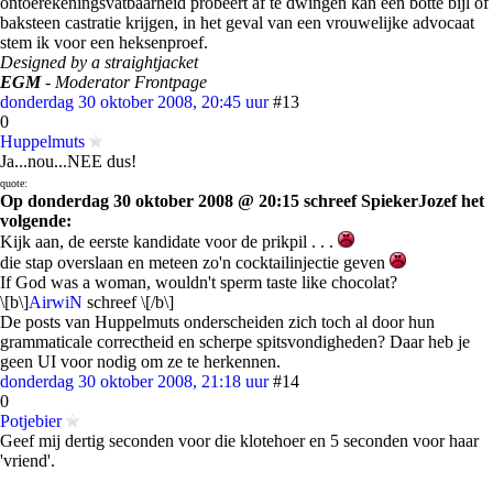
ontoerekeningsvatbaarheid probeert af te dwingen kan een botte bijl of
baksteen castratie krijgen, in het geval van een vrouwelijke advocaat
stem ik voor een heksenproef.
Designed by a straightjacket
EGM
- Moderator Frontpage
donderdag 30 oktober 2008, 20:45 uur
#13
0
Huppelmuts
Ja...nou...NEE dus!
quote:
Op donderdag 30 oktober 2008 @ 20:15 schreef SpiekerJozef het
volgende:
Kijk aan, de eerste kandidate voor de prikpil . . .
die stap overslaan en meteen zo'n cocktailinjectie geven
If God was a woman, wouldn't sperm taste like chocolat?
\[b\]
AirwiN
schreef \[/b\]
De posts van Huppelmuts onderscheiden zich toch al door hun
grammaticale correctheid en scherpe spitsvondigheden? Daar heb je
geen UI voor nodig om ze te herkennen.
donderdag 30 oktober 2008, 21:18 uur
#14
0
Potjebier
Geef mij dertig seconden voor die klotehoer en 5 seconden voor haar
'vriend'.