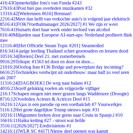
4
16:43
Opmerkelijke foto's van Funda #243
276
16:43
Post hier pas overleden muzikanten #32
133
16:42
[Wielrennen #616] Brennan!
22
16:42
Meer dan helft van verkochte auto's is volgend jaar elektrisch
85
16:41
[FOK!Voetbalmanager 2026/2027] #1 We zijn er weer
76
16:41
Huisarts doet haar werk onder invloed van alcohol
0
16:40
Miljarden naar Europese AI-start-ups: Nederland profiteert flink
mee
121
16:40
[Het Officiële Steam Topic #201] Steamrolled
8
16:34
14-jarige leerling Thailand schiet grootouders en leraren dood
105
16:34
[Breien] Deel 21, met zomerbreisels
99
16:29
Teltopic #1563 tel door en door en door....
210
16:26
Oorlog Iran #136 Bridge and powerplant day incoming?
66
16:25
Techniekles verdwijnt uit onderbouw: maar half zo veel uren
als 2007
113
16:24
[DAGBOEK] De weg naar balans #12
40
16:23
Jezelf gelukkig voelen als vrijgezelle vijftiger
2
16:17
Schapen mogen niet meer grazen langs Waddenzee (Droogte)
87
16:12
Overleden Acteurs & Actrices Deel #15
162
16:12
Ajax is een parodie op een voetbalclub #7 Vuurwerkjes
51
16:12
Het grote dagelijkse Trump nieuws topic #31
102
16:11
Migranten breken door grens naar Ceuta in Spanje,l #10
166
16:11
Haiku ketting #27 - strooi wat liefde
35
16:11
[2026/2027] Eredivisietoto #1
142
16:11
[WLR SC #417] Nieuw deel openen was kaputt