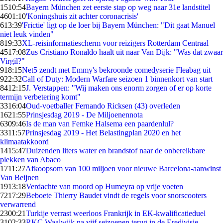
15
10:54
Bayern München zet eerste stap op weg naar 31e landstitel
46
01:10
'Koningshuis zit achter coronacrisis'
6
13:39
'Frictie' ligt op de loer bij Bayern München: "Dit gaat Manuel
niet leuk vinden"
8
19:33
XL-reisinformatiescherm voor reizigers Rotterdam Centraal
45
17:08
Zus Cristiano Ronaldo haalt uit naar Van Dijk: "Was dat zwaar
Virgil?"
9
18:15
Net5 zendt met Emmy's bekroonde comedyserie Fleabag uit
9
22:32
Call of Duty: Modern Warfare seizoen 1 binnenkort van start
84
12:15
J. Verstappen: "Wij maken ons enorm zorgen of er op korte
termijn verbetering komt"
33
16:04
Oud-voetballer Fernando Ricksen (43) overleden
16
21:55
Prinsjesdag 2019 - De Miljoenennota
63
09:46
Is de man van Femke Halsema een paardenlul?
33
11:57
Prinsjesdag 2019 - Het Belastingplan 2020 en het
klimaatakkoord
14
15:47
Duizenden liters water en brandstof naar de onbereikbare
plekken van Abaco
17
11:27
Afkoopsom van 100 miljoen voor nieuwe Barcelona-aanwinst
Van Beijnen
19
13:18
Verdachte van moord op Humeyra op vrije voeten
72
17:29
Beboete Thierry Baudet vindt de regels voor snorscooters
verwarrend
23
00:21
Turkije verrast weerloos Frankrijk in EK-kwalificatieduel
31
02:33
RKC Waalwijk na vijf seizoenen terug in de Eredivisie