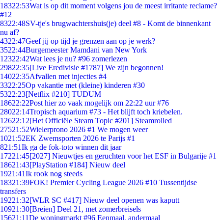
183
22:53
Wat is op dit moment volgens jou de meest irritante reclame?
#12
83
22:48
SV-tje's brugwachtershuis(je) deel #8 - Komt de binnenkant
nu af?
43
22:47
Geef jij op tijd je grenzen aan op je werk?
35
22:44
Burgemeester Mamdani van New York
123
22:42
Wat lees je nu? #96 zomerlezen
298
22:35
[Live Eredivisie #1787] We zijn begonnen!
140
22:35
Afvallen met injecties #4
33
22:25
Op vakantie met (kleine) kinderen #30
53
22:23
[Netflix #210] TUDUM
186
22:22
Post hier zo vaak mogelijk om 22:22 uur #76
280
22:14
Tropisch aquarium #73 - Het blijft toch kriebelen.
126
22:12
[Het Officiële Steam Topic #201] Steamrolled
275
21:52
Wielerprono 2026 #1 We mogen weer
10
21:52
EK Zwemsporten 2026 te Parijs #1
8
21:51
Ik ga de fok-toto winnen dit jaar
172
21:45
[2027] Nieuwtjes en geruchten voor het ESF in Bulgarije #1
186
21:43
[PlayStation #184] Nieuw deel
19
21:41
Ik rook nog steeds
183
21:39
FOK! Premier Cycling League 2026 #10 Tussentijdse
transfers
192
21:32
[WLR SC #417] Nieuw deel openen was kaputt
109
21:30
[Breien] Deel 21, met zomerbreisels
156
21:11
De woningmarkt #96 Eenmaal, andermaal