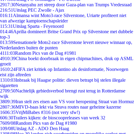
29
17:30
Netanyahu zet streep door Gaza-plan van Trumps Vredesraad
2
16:51
Uitslag PEC Zwolle - Ajax
0
16:11
Almansa wint Moto3-race Silverstone, Uriarte profiteert niet
van afwezige kampioenschapsleider
1
15:31
Uitslag Sparta - Feyenoord
0
14:46
Aprilia domineert Britse Grand Prix op Silverstone met dubbele
top-3
0
13:59
Sensationele Moto2-race Silverstone levert nieuwe winnaar op,
Nederlanders buiten de punten
41
11:03
Random Pics van de Dag #1981
49
10:39
China boekt doorbraak in eigen chipmachines, druk op ASML
groeit
16
10:24
FIFA ziet kritiek op Infantino als desinformatie, Noorwegen
eist zijn aftreden
13
10:03
Inbraak bij Haagse politie: dieven betrapt bij stelen illegale
sigaretten
27
09:50
Nachtelijk gebiedsverbod brengt rust terug in Rotterdamse
wijk
38
09:39
Iran stelt zes eisen aan VS voor heropening Straat van Hormuz
28
07:36
MIVD-baas lekt via Strava routes naar geheime kazerne
16
06:35
VrijMiBabes #316 (not very sfw!)
6
06:30
Trailers kijken: de bioscoopreleases van week 32
76
09/08
Random Pics van de Dag #1980
1
09/08
Uitslag AZ - ADO Den Haag
13
08/08
Hoe 30 landen zich voorbereiden op mogelijke oorlog met