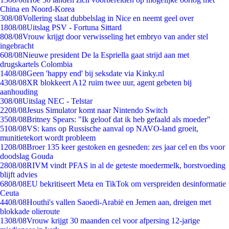
China en Noord-Korea
3
08/08
Vollering slaat dubbelslag in Nice en neemt geel over
18
08/08
Uitslag PSV - Fortuna Sittard
8
08/08
Vrouw krijgt door verwisseling het embryo van ander stel
ingebracht
6
08/08
Nieuwe president De la Espriella gaat strijd aan met
drugskartels Colombia
14
08/08
Geen 'happy end' bij seksdate via Kinky.nl
43
08/08
XR blokkeert A12 ruim twee uur, agent gebeten bij
aanhouding
3
08/08
Uitslag NEC - Telstar
22
08/08
Jesus Simulator komt naar Nintendo Switch
35
08/08
Britney Spears: "Ik geloof dat ik heb gefaald als moeder"
51
08/08
VS: kans op Russische aanval op NAVO-land groeit,
munitietekort wordt probleem
12
08/08
Broer 135 keer gestoken en gesneden: zes jaar cel en tbs voor
doodslag Gouda
28
08/08
RIVM vindt PFAS in al de geteste moedermelk, borstvoeding
blijft advies
68
08/08
EU bekritiseert Meta en TikTok om verspreiden desinformatie
Ceuta
44
08/08
Houthi's vallen Saoedi-Arabië en Jemen aan, dreigen met
blokkade olieroute
13
08/08
Vrouw krijgt 30 maanden cel voor afpersing 12-jarige