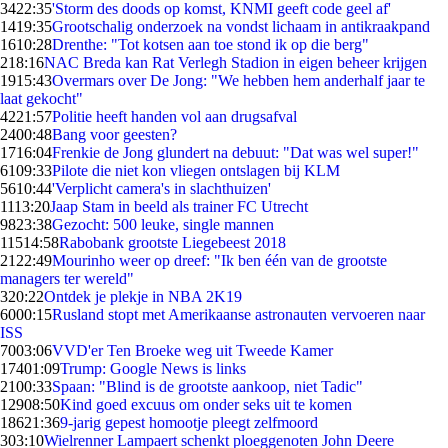
34
22:35
'Storm des doods op komst, KNMI geeft code geel af'
14
19:35
Grootschalig onderzoek na vondst lichaam in antikraakpand
16
10:28
Drenthe: "Tot kotsen aan toe stond ik op die berg"
2
18:16
NAC Breda kan Rat Verlegh Stadion in eigen beheer krijgen
19
15:43
Overmars over De Jong: "We hebben hem anderhalf jaar te
laat gekocht"
42
21:57
Politie heeft handen vol aan drugsafval
24
00:48
Bang voor geesten?
17
16:04
Frenkie de Jong glundert na debuut: "Dat was wel super!"
61
09:33
Pilote die niet kon vliegen ontslagen bij KLM
56
10:44
'Verplicht camera's in slachthuizen'
11
13:20
Jaap Stam in beeld als trainer FC Utrecht
98
23:38
Gezocht: 500 leuke, single mannen
115
14:58
Rabobank grootste Liegebeest 2018
21
22:49
Mourinho weer op dreef: "Ik ben één van de grootste
managers ter wereld"
3
20:22
Ontdek je plekje in NBA 2K19
60
00:15
Rusland stopt met Amerikaanse astronauten vervoeren naar
ISS
70
03:06
VVD'er Ten Broeke weg uit Tweede Kamer
174
01:09
Trump: Google News is links
21
00:33
Spaan: "Blind is de grootste aankoop, niet Tadic"
129
08:50
Kind goed excuus om onder seks uit te komen
186
21:36
9-jarig gepest homootje pleegt zelfmoord
3
03:10
Wielrenner Lampaert schenkt ploeggenoten John Deere