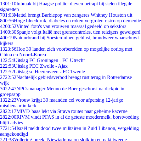
13
01:10
Inbraak bij Haagse politie: dieven betrapt bij stelen illegale
sigaretten
7
01:03
Mattel brengt Barbiepop van zangeres Whitney Houston uit
8
00:56
Hoge bloeddruk, diabetes en roken vergroten risico op dementie
42
00:52
Vinted-foto's van vrouwen massaal gedeeld op seksfora
14
00:30
Spanje volgt Italië met grenscontroles, tien reizigers geweigerd
4
00:19
Natuurbrand bij Soesterduinen geblust, brandweer waarschuwt
kijkers
13
23:56
Hoe 30 landen zich voorbereiden op mogelijke oorlog met
China en Noord-Korea
1
22:54
Uitslag FC Groningen - FC Utrecht
2
22:53
Uitslag PEC Zwolle - Ajax
1
22:52
Uitslag sc Heerenveen - FC Twente
27
22:52
Nachtelijk gebiedsverbod brengt rust terug in Rotterdamse
wijk
30
22:47
NPO-manager Menno de Boer geschorst na dickpic in
groepsapp
13
22:23
Vrouw krijgt 30 maanden cel voor afpersing 12-jarige
misdienaar in kerk
28
22:17
MIVD-baas lekt via Strava routes naar geheime kazerne
28
22:00
RIVM vindt PFAS in al de geteste moedermelk, borstvoeding
blijft advies
77
21:54
Israël meldt dood twee militairen in Zuid-Libanon, vergelding
aangekondigd
2
21:38
Vollering breekt Niewiadoma op slotklim en pakt tweede