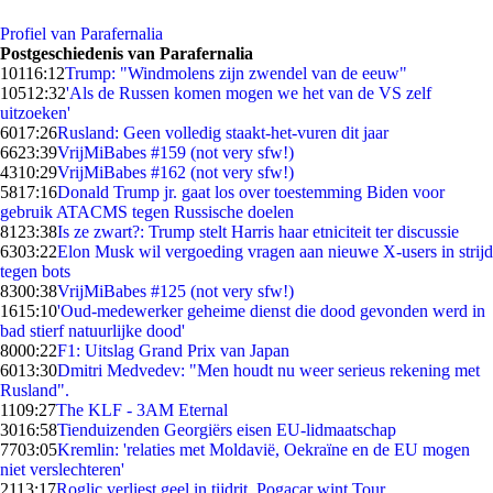
Profiel van Parafernalia
Postgeschiedenis van Parafernalia
101
16:12
Trump: "Windmolens zijn zwendel van de eeuw"
105
12:32
'Als de Russen komen mogen we het van de VS zelf
uitzoeken'
60
17:26
Rusland: Geen volledig staakt-het-vuren dit jaar
66
23:39
VrijMiBabes #159 (not very sfw!)
43
10:29
VrijMiBabes #162 (not very sfw!)
58
17:16
Donald Trump jr. gaat los over toestemming Biden voor
gebruik ATACMS tegen Russische doelen
81
23:38
Is ze zwart?: Trump stelt Harris haar etniciteit ter discussie
63
03:22
Elon Musk wil vergoeding vragen aan nieuwe X-users in strijd
tegen bots
83
00:38
VrijMiBabes #125 (not very sfw!)
16
15:10
'Oud-medewerker geheime dienst die dood gevonden werd in
bad stierf natuurlijke dood'
80
00:22
F1: Uitslag Grand Prix van Japan
60
13:30
Dmitri Medvedev: "Men houdt nu weer serieus rekening met
Rusland".
11
09:27
The KLF - 3AM Eternal
30
16:58
Tienduizenden Georgiërs eisen EU-lidmaatschap
77
03:05
Kremlin: 'relaties met Moldavië, Oekraïne en de EU mogen
niet verslechteren'
21
13:17
Roglic verliest geel in tijdrit, Pogacar wint Tour