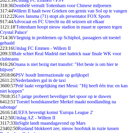
20
23:39
Uitslag FC Emmen - PSV
3
18:36
Dembélé verruilt Tottenham voor Chinese miljoenen
3
17:44
Willem II haalt twee Grieken om gemis van Sol op te vangen
11
12:22
Kees Jansma (71) stopt als presentator FOX Sports
9
17:44
Advocaat en FC Utrecht na dit seizoen uit elkaar
11
21:18
'Tottenham hoopt nieuw stadion in maart te openen tegen
Crystal Palace'
7
14:36
Vliegtuig in problemen op Schiphol, passagiers uit toestel
gehaald
2
23:16
Uitslag FC Emmen - Willem II
2
09:33
Bale schiet Real Madrid met hattrick naar finale WK voor
clubteams
9
16:26
Onana is niet bezig met transfer: "Het beste is om hier te
blijven"
20
18:06
PSV houdt Internazionale op gelijkspel
26
11:21
Nederlanders gul in de taxi
36
00:57
Pelé laakt vergelijking met Messi: "Hij heeft één truc en kan
niet koppen"
79
18:35
17-jarige probeert beveiliger het spoor op te duwen
64
12:51
'Toestel bondskanselier Merkel maakt noodlanding na
sabotage'
26
16:14
UEFA bevestigt komst 'Europa League 2'
4
12:50
Uitslag AZ - Willem II
31
17:33
InSight landt maandagavond op Mars
234
02:50
Rusland blokkeert zee, nieuw hoofstuk in ruzie tussen