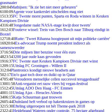
grasmaaier
2
00:04
Mathijsen: "Ik zie het niet meer gebeuren"
61
00:09
Agente voor kankerslet uitschelden mag niet
15
13:35
FC Twente morst punten, Sparta en Roda winnen in Keuken
Kampioen Divisie
43
16:48
'Jongedame raakt NASA-stage kwijt door tweets'
16
12:03
Foutieve wissel: Trein van Den Bosch naar Tilburg eindigt in
Boxtel
127
18:40
Rutte: 'Tweet Rihanna hoogtepunt uit mijn politieke carrière'
169
20:04
Ex-advocaat Trump noemt president indirect als
samenzweerder
37
16:56
Drie miljoen liter benzine voor één euro
48
23:54
3200 jaar oude kaas gevonden
19
16:37
FC Twente start Keuken Kampioen Divisie met winst
12
09:15
Uitslag FC Groningen - Willem II
3
12:04
Plantronics kondigt nieuwe headsets aan
5
02:17
Eto'o gaat toch door en duikt op in Qatar
47
05:48
'Verouderen menselijke cellen succesvol teruggedraaid'
130
01:58
Anti-veganist eet rauw vlees bij vegan-festival
15
12:45
Uitslag ADO Den Haag - FC Emmen
40
01:11
Uitslag Ajax - Heracles Almelo
34
06:15
Katja Schuurman gaat trouwen
26
05:44
Duitsland heft verbod op hakenkruizen in games op
32
15:30
Efteling uitgeroepen tot hét Theme-park 2018
23
22:41
Heidebrand Wateren onder controle, 75 hectare afgebrand