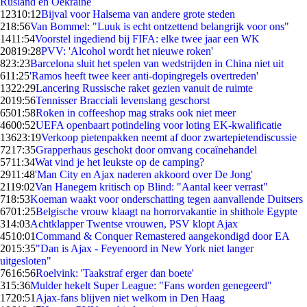
Rusland en Oekraïne
123
10:12
Bijval voor Halsema van andere grote steden
2
18:56
Van Bommel: "Luuk is echt ontzettend belangrijk voor ons"
14
11:54
Voorstel ingediend bij FIFA: elke twee jaar een WK
208
19:28
PVV: 'Alcohol wordt het nieuwe roken'
8
23:23
Barcelona sluit het spelen van wedstrijden in China niet uit
6
11:25
'Ramos heeft twee keer anti-dopingregels overtreden'
13
22:29
Lancering Russische raket gezien vanuit de ruimte
20
19:56
Tennisser Bracciali levenslang geschorst
65
01:58
Roken in coffeeshop mag straks ook niet meer
46
00:52
UEFA openbaart potindeling voor loting EK-kwalificatie
136
23:19
Verkoop pietenpakken neemt af door zwartepietendiscussie
72
17:35
Grapperhaus geschokt door omvang cocaïnehandel
57
11:34
Wat vind je het leukste op de camping?
29
11:48
'Man City en Ajax naderen akkoord over De Jong'
21
19:02
Van Hanegem kritisch op Blind: "Aantal keer verrast"
7
18:53
Koeman waakt voor onderschatting tegen aanvallende Duitsers
67
01:25
Belgische vrouw klaagt na horrorvakantie in shithole Egypte
3
14:03
Achtklapper Twentse vrouwen, PSV klopt Ajax
45
10:01
Command & Conquer Remastered aangekondigd door EA
20
15:35
"Dan is Ajax - Feyenoord in New York niet langer
uitgesloten"
76
16:56
Roelvink: 'Taakstraf erger dan boete'
3
15:36
Mulder hekelt Super League: "Fans worden genegeerd"
17
20:51
Ajax-fans blijven niet welkom in Den Haag