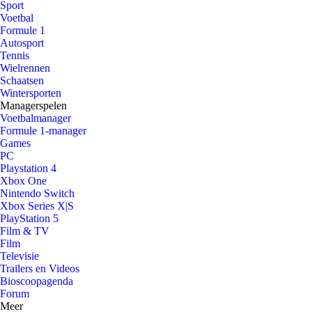
Sport
Voetbal
Formule 1
Autosport
Tennis
Wielrennen
Schaatsen
Wintersporten
Managerspelen
Voetbalmanager
Formule 1-manager
Games
PC
Playstation 4
Xbox One
Nintendo Switch
Xbox Series X|S
PlayStation 5
Film & TV
Film
Televisie
Trailers en Videos
Bioscoopagenda
Forum
Meer