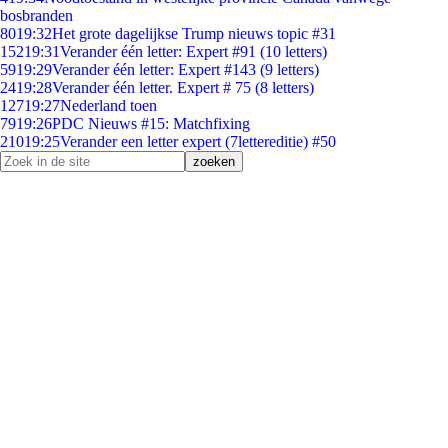
bosbranden
80
19:32
Het grote dagelijkse Trump nieuws topic #31
152
19:31
Verander één letter: Expert #91 (10 letters)
59
19:29
Verander één letter: Expert #143 (9 letters)
24
19:28
Verander één letter. Expert # 75 (8 letters)
127
19:27
Nederland toen
79
19:26
PDC Nieuws #15: Matchfixing
210
19:25
Verander een letter expert (7lettereditie) #50