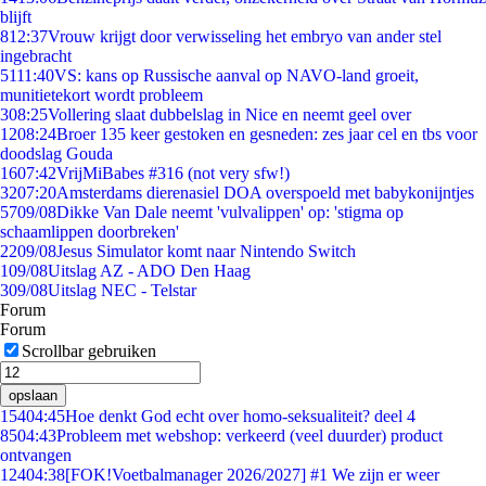
blijft
8
12:37
Vrouw krijgt door verwisseling het embryo van ander stel
ingebracht
51
11:40
VS: kans op Russische aanval op NAVO-land groeit,
munitietekort wordt probleem
3
08:25
Vollering slaat dubbelslag in Nice en neemt geel over
12
08:24
Broer 135 keer gestoken en gesneden: zes jaar cel en tbs voor
doodslag Gouda
16
07:42
VrijMiBabes #316 (not very sfw!)
32
07:20
Amsterdams dierenasiel DOA overspoeld met babykonijntjes
57
09/08
Dikke Van Dale neemt 'vulvalippen' op: 'stigma op
schaamlippen doorbreken'
22
09/08
Jesus Simulator komt naar Nintendo Switch
1
09/08
Uitslag AZ - ADO Den Haag
3
09/08
Uitslag NEC - Telstar
Forum
Forum
Scrollbar gebruiken
opslaan
154
04:45
Hoe denkt God echt over homo-seksualiteit? deel 4
85
04:43
Probleem met webshop: verkeerd (veel duurder) product
ontvangen
124
04:38
[FOK!Voetbalmanager 2026/2027] #1 We zijn er weer