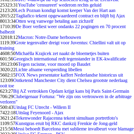
253
23:31
YouTube 'censureert' wederom rechts geluid
21
23:20
Lech Poznan kondigt komst keeper Van der Hart aan
20
15:22
Tagliafico tekent opgewaardeerd contract en blijft bij Ajax
80
13:34
Otten weg vanwege betaling aan zichzelf
17
10:39
De Boer verliest weer ondanks 22 pogingen en 70 procent
balbezit
320
18:12
Macron: Notre-Dame herbouwen
11
19:39
Grote tegenvaller dreigt voor Juventus: Chiellini valt uit op
training
46
08:50
Michaëlla Krajicek zet naakt de bloemetjes buiten
6
01:56
Georgisch international redt tegenstander in EK-kwalificatie
391
23:06
Tegen racisme, voor moord op Baudet
30
20:22
Lichte afname verspreiding libellen
56
02:15
FOX News presentator kaffert Nederlandse historicus uit
1
23:09
Ontketend Manchester City dient Chelsea grootste nederlaag
ooit toe
6
23:27
Bij AZ vertrokken Opdam krijgt kans bij Paris Saint-Germain
7
06:29
Clubeigenaar Fortuna: "We zijn ons vertrouwen in de arbitrage
verloren"
5
00:43
Uitslag FC Utrecht - Willem II
74
22:18
Uitslag Feyenoord - Ajax
36
21:24
Tekenwonder Rajacenna tekent simultaan portretfoto's
11
09:57
Kunstgras eruit bij RKC dankzij Frenkie de Jong-geld
2
15:56
Messi behoedt Barcelona met sublieme invalbeurt voor blamage