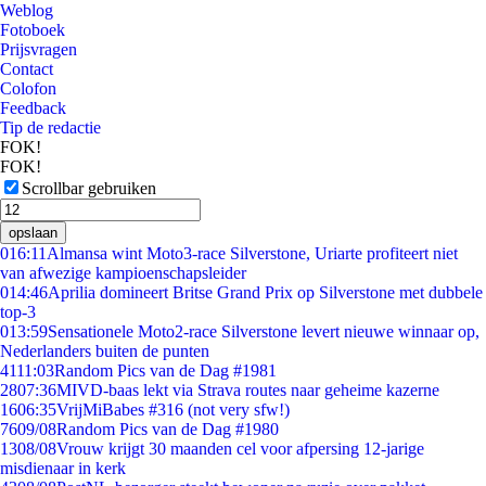
Weblog
Fotoboek
Prijsvragen
Contact
Colofon
Feedback
Tip de redactie
FOK!
FOK!
Scrollbar gebruiken
opslaan
0
16:11
Almansa wint Moto3-race Silverstone, Uriarte profiteert niet
van afwezige kampioenschapsleider
0
14:46
Aprilia domineert Britse Grand Prix op Silverstone met dubbele
top-3
0
13:59
Sensationele Moto2-race Silverstone levert nieuwe winnaar op,
Nederlanders buiten de punten
41
11:03
Random Pics van de Dag #1981
28
07:36
MIVD-baas lekt via Strava routes naar geheime kazerne
16
06:35
VrijMiBabes #316 (not very sfw!)
76
09/08
Random Pics van de Dag #1980
13
08/08
Vrouw krijgt 30 maanden cel voor afpersing 12-jarige
misdienaar in kerk