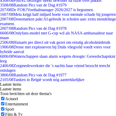
43
08/08
PostNL-bezorger steekt bewoner na ruzie over pakket
35
08/08
Random Pics van de Dag #1979
2
07/08
De FOK!Voetbalmanager 2026/2027 is begonnen
16
07/08
Meta krijgt half miljard boete voor mentale schade bij jongeren
20
07/08
Denemarken pakt AI-gebruik in scholen aan: extra mondelinge
examens
20
07/08
Random Pics van de Dag #1978
66
06/08
Onlyfans-model met G-cup wil als NASA-ambassadeur naar
maan
25
06/08
Huisarts per direct uit vak gezet om ernstig alcoholmisbruik
19
06/08
Drone met explosieven bij Duits vliegveld voedt vrees voor
hybride aanval
60
06/08
Waterschappen slaan alarm wegens droogte: Gereedschapskist
leeg
24
06/08
Zorgmedewerkster die 's nachts haar vriend bezocht terecht
ontslagen
38
06/08
Random Pics van de Dag #1977
21
05/08
Tanken in België wordt nóg aantrekkelijker
Laatste items
Laatste items
Toon berichten uit deze thema's
Actueel
Entertainment
Sport
Film & Tv