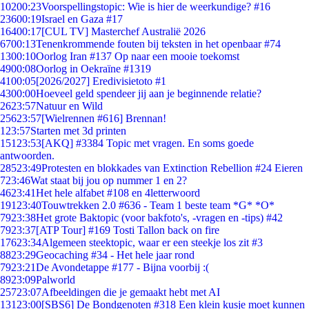
102
00:23
Voorspellingstopic: Wie is hier de weerkundige? #16
236
00:19
Israel en Gaza #17
164
00:17
[CUL TV] Masterchef Australië 2026
67
00:13
Tenenkrommende fouten bij teksten in het openbaar #74
13
00:10
Oorlog Iran #137 Op naar een mooie toekomst
49
00:08
Oorlog in Oekraïne #1319
41
00:05
[2026/2027] Eredivisietoto #1
43
00:00
Hoeveel geld spendeer jij aan je beginnende relatie?
26
23:57
Natuur en Wild
256
23:57
[Wielrennen #616] Brennan!
1
23:57
Starten met 3d printen
151
23:53
[AKQ] #3384 Topic met vragen. En soms goede
antwoorden.
285
23:49
Protesten en blokkades van Extinction Rebellion #24 Eieren
7
23:46
Wat staat bij jou op nummer 1 en 2?
46
23:41
Het hele alfabet #108 en 4letterwoord
191
23:40
Touwtrekken 2.0 #636 - Team 1 beste team *G* *O*
79
23:38
Het grote Baktopic (voor bakfoto's, -vragen en -tips) #42
79
23:37
[ATP Tour] #169 Tosti Tallon back on fire
176
23:34
Algemeen steektopic, waar er een steekje los zit #3
88
23:29
Geocaching #34 - Het hele jaar rond
79
23:21
De Avondetappe #177 - Bijna voorbij :(
89
23:09
Palworld
257
23:07
Afbeeldingen die je gemaakt hebt met AI
131
23:00
[SBS6] De Bondgenoten #318 Een klein kusje moet kunnen