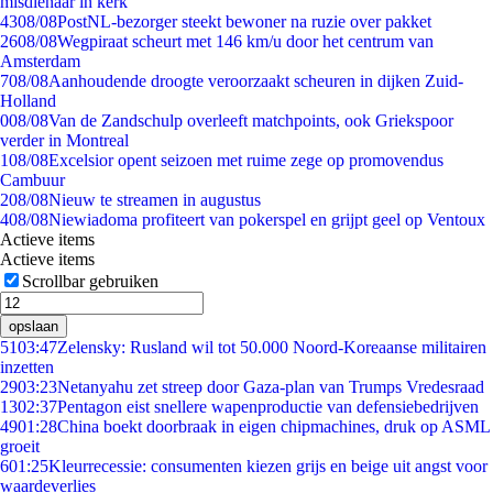
misdienaar in kerk
43
08/08
PostNL-bezorger steekt bewoner na ruzie over pakket
26
08/08
Wegpiraat scheurt met 146 km/u door het centrum van
Amsterdam
7
08/08
Aanhoudende droogte veroorzaakt scheuren in dijken Zuid-
Holland
0
08/08
Van de Zandschulp overleeft matchpoints, ook Griekspoor
verder in Montreal
1
08/08
Excelsior opent seizoen met ruime zege op promovendus
Cambuur
2
08/08
Nieuw te streamen in augustus
4
08/08
Niewiadoma profiteert van pokerspel en grijpt geel op Ventoux
Actieve items
Actieve items
Scrollbar gebruiken
opslaan
51
03:47
Zelensky: Rusland wil tot 50.000 Noord-Koreaanse militairen
inzetten
29
03:23
Netanyahu zet streep door Gaza-plan van Trumps Vredesraad
13
02:37
Pentagon eist snellere wapenproductie van defensiebedrijven
49
01:28
China boekt doorbraak in eigen chipmachines, druk op ASML
groeit
6
01:25
Kleurrecessie: consumenten kiezen grijs en beige uit angst voor
waardeverlies