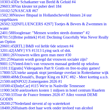
103
03:43
De Schatkamer van Beeld & Geluid #4
296
03:38
Van kleuter tot puber deel 184
101
02:52
NASCAR #67
15
02:38
Nieuwe flitspaal in Hollandscheveld binnen 24 uur
opgeblazen
265
02:32
[INFLUENCERS #297] Toetjes & Bevers & Zwemmen in
water
24
01:58
Hoogleraar: "Mensen worden steeds dommer" #2
87
01:51
[Britse politiek] #141 Declining Gracefully Was Never Really
an Option
206
01:45
[RTL] B&B vol liefde 6de seizoen #4
32
01:42
[AMV] VS #1313 Lying sack of shit.
138
01:26
Vrouwen willen geen man meer #30
2
01:25
Waarom wordt gezegd dat vrouwen socialer zijn?
90
01:12
Vinted-foto's van vrouwen massaal gedeeld op seksfora
11
01:11
[gratis] Videogames Part 9: Gratis en free-to-play games!
178
00:52
Unieke aanpak stopt jarenlange overlast in Rotterdamse wijk
198
00:48
McDonald's, Burger King en KFC #82 - Meer korting a.u.b.
215
00:44
[NPO2] Zomergasten 2026 #1
105
00:43
[IndyCar] #115 We're in Nashville Tennessee
119
00:34
30 asielzoekers kosten 1 miljoen in hotel centrum Haarlem
127
00:33
Tour de France femmes 2026 #7 Allez vooruit DEMI
GODIN
282
00:27
Nederland stevent af op watertekort
184
00:26
Huisarts doet haar werk onder invloed van alcohol