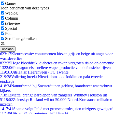
Games
Toon berichten van deze types
Weblog
Column
(P)review
Special
Poll
Scrollbar gebruiken
opslaan
6
23:17
Kleurrecessie: consumenten kiezen grijs en beige uit angst voor
waardeverlies
8
22:35
Hoge bloeddruk, diabetes en roken vergroten risico op dementie
13
22:06
Pentagon eist snellere wapenproductie van defensiebedrijven
1
19:31
Uitslag sc Heerenveen - FC Twente
2
19:28
Vollering breekt Niewiadoma op slotklim en pakt tweede
eindzege
4
18:34
Natuurbrand bij Soesterduinen geblust, brandweer waarschuwt
kijkers
7
18:12
Mattel brengt Barbiepop van zangeres Whitney Houston uit
51
18:02
Zelensky: Rusland wil tot 50.000 Noord-Koreaanse militairen
inzetten
14
17:41
Spanje volgt Italië met grenscontroles, tien reizigers geweigerd
1
17:36
Uitslag FC Groningen - FC Utrecht