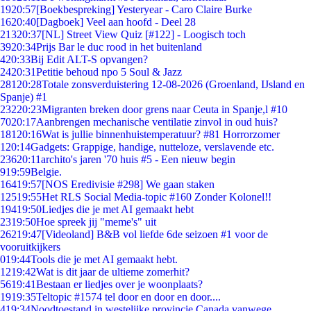
19
20:57
[Boekbespreking] Yesteryear - Caro Claire Burke
16
20:40
[Dagboek] Veel aan hoofd - Deel 28
213
20:37
[NL] Street View Quiz [#122] - Loogisch toch
39
20:34
Prijs Bar le duc rood in het buitenland
4
20:33
Bij Edit ALT-S opvangen?
24
20:31
Petitie behoud npo 5 Soul & Jazz
281
20:28
Totale zonsverduistering 12-08-2026 (Groenland, IJsland en
Spanje) #1
232
20:23
Migranten breken door grens naar Ceuta in Spanje,l #10
70
20:17
Aanbrengen mechanische ventilatie zinvol in oud huis?
181
20:16
Wat is jullie binnenhuistemperatuur? #81 Horrorzomer
1
20:14
Gadgets: Grappige, handige, nutteloze, verslavende etc.
236
20:11
archito's jaren '70 huis #5 - Een nieuw begin
9
19:59
Belgie.
164
19:57
[NOS Eredivisie #298] We gaan staken
125
19:55
Het RLS Social Media-topic #160 Zonder Kolonel!!
194
19:50
Liedjes die je met AI gemaakt hebt
23
19:50
Hoe spreek jij "meme's" uit
262
19:47
[Videoland] B&B vol liefde 6de seizoen #1 voor de
vooruitkijkers
0
19:44
Tools die je met AI gemaakt hebt.
12
19:42
Wat is dit jaar de ultieme zomerhit?
56
19:41
Bestaan er liedjes over je woonplaats?
19
19:35
Teltopic #1574 tel door en door en door....
4
19:34
Noodtoestand in westelijke provincie Canada vanwege