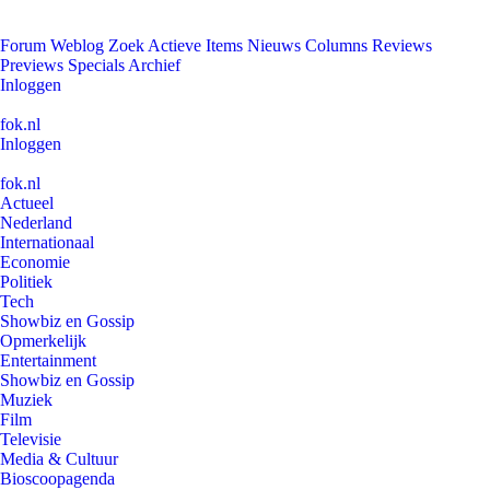
Forum
Weblog
Zoek
Actieve Items
Nieuws
Columns
Reviews
Previews
Specials
Archief
Inloggen
fok.nl
Inloggen
fok.nl
Actueel
Nederland
Internationaal
Economie
Politiek
Tech
Showbiz en Gossip
Opmerkelijk
Entertainment
Showbiz en Gossip
Muziek
Film
Televisie
Media & Cultuur
Bioscoopagenda