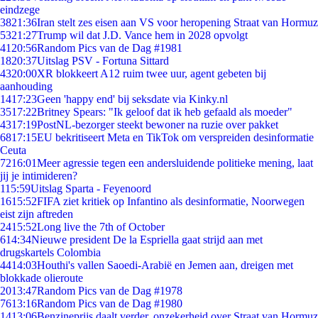
eindzege
38
21:36
Iran stelt zes eisen aan VS voor heropening Straat van Hormuz
53
21:27
Trump wil dat J.D. Vance hem in 2028 opvolgt
41
20:56
Random Pics van de Dag #1981
18
20:37
Uitslag PSV - Fortuna Sittard
43
20:00
XR blokkeert A12 ruim twee uur, agent gebeten bij
aanhouding
14
17:23
Geen 'happy end' bij seksdate via Kinky.nl
35
17:22
Britney Spears: "Ik geloof dat ik heb gefaald als moeder"
43
17:19
PostNL-bezorger steekt bewoner na ruzie over pakket
68
17:15
EU bekritiseert Meta en TikTok om verspreiden desinformatie
Ceuta
72
16:01
Meer agressie tegen een andersluidende politieke mening, laat
jij je intimideren?
1
15:59
Uitslag Sparta - Feyenoord
16
15:52
FIFA ziet kritiek op Infantino als desinformatie, Noorwegen
eist zijn aftreden
24
15:52
Long live the 7th of October
6
14:34
Nieuwe president De la Espriella gaat strijd aan met
drugskartels Colombia
44
14:03
Houthi's vallen Saoedi-Arabië en Jemen aan, dreigen met
blokkade olieroute
20
13:47
Random Pics van de Dag #1978
76
13:16
Random Pics van de Dag #1980
14
13:06
Benzineprijs daalt verder, onzekerheid over Straat van Hormuz