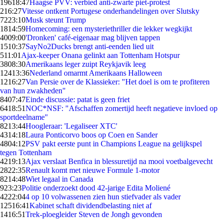
196
18:47
Haagse PVV: verbied anti-zwarte piet-protest
2
16:27
Vitesse ontkent Portugese onderhandelingen over Slutsky
72
23:10
Musk steunt Trump
18
14:59
Homecoming: een mysteriethriller die lekker wegkijkt
40
09:00
'Dronken' café-eigenaar mag blijven tappen
15
10:37
SayNo2Ducks brengt anti-eenden lied uit
5
11:01
Ajax-keeper Onana gelinkt aan Tottenham Hotspur
38
08:30
Amerikaans leger zuipt Reykjavik leeg
124
13:36
Nederland omarmt Amerikaans Halloween
12
16:27
Van Persie over de Klassieker: "Het doel is om te profiteren
van hun zwakheden"
84
07:47
Einde discussie: patat is geen friet
64
18:51
NOC*NSF: "Afschaffen zomertijd heeft negatieve invloed op
sportdeelname"
82
13:44
Hoogleraar: 'Legaliseer XTC'
43
14:18
Laura Ponticorvo boos op Coen en Sander
48
04:12
PSV pakt eerste punt in Champions League na gelijkspel
tegen Tottenham
42
19:13
Ajax verslaat Benfica in blessuretijd na mooi voetbalgevecht
28
22:35
Renault komt met nieuwe Formule 1-motor
82
14:48
Wiet legaal in Canada
9
23:23
Politie onderzoekt dood 42-jarige Edita Moliené
42
22:04
4 op 10 volwassenen zien hun stiefvader als vader
125
16:41
Kabinet schaft dividendbelasting niet af
14
16:51
Trek-ploegleider Steven de Jongh gevonden