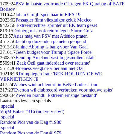
17
09:24
PSV in laatste voorronde CL tegen FK Qarabag of BATE
Borisov
11
16:42
Johan Cruijff speelbaar in FIFA 19
20
23:02
Passagier filmt vliegtuigongeluk Mexico
94
22:58
'Extreemrechtse' sprinter uit EK-team gezet
8
19:15
Dolberg mist ook return tegen Sturm Graz
5
13:57
Arias mag van PSV met Atlético praten
45
13:56
Jacht op duizenden planeten geopend
29
13:18
Janine Abbring is bang voor Van Gaal
37
16:17
Geen budget voor Trump's 'Space Force'
26
08:53
Eend op Ameland vast in gesmolten asfalt
55
09:41
'Zaak Özil gaat inderdaad over racisme'
55
14:20
Hoeness veegt de vloer aan met Özil
192
16:26
Trump tegen Iran: 'BEK HOUDEN OF WE
VERNIETIGEN JE'
4
17:24
Wiebes wint ochtendrit in BeNe Ladies Tour
3
17:23
'Everton wil clubrecord verbreken voor nieuwe spits'
59
00:34
Zweden brandt: 'Extreem ernstige toestand'
Laatste reviews en specials
special
VrijMiBabes #316 (not very sfw!)
special
Random Pics van de Dag #1980
special
Random Pics van de Dag #1979