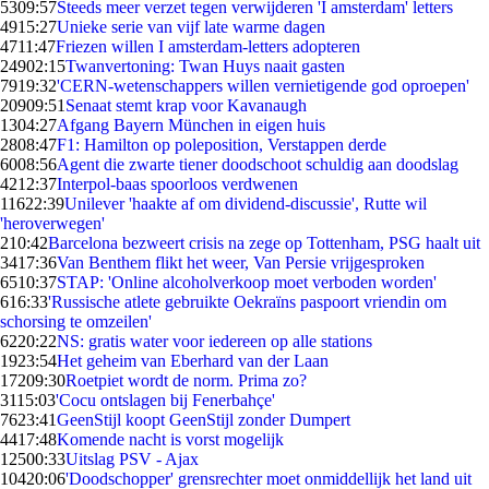
53
09:57
Steeds meer verzet tegen verwijderen 'I amsterdam' letters
49
15:27
Unieke serie van vijf late warme dagen
47
11:47
Friezen willen I amsterdam-letters adopteren
249
02:15
Twanvertoning: Twan Huys naait gasten
79
19:32
'CERN-wetenschappers willen vernietigende god oproepen'
209
09:51
Senaat stemt krap voor Kavanaugh
13
04:27
Afgang Bayern München in eigen huis
28
08:47
F1: Hamilton op poleposition, Verstappen derde
60
08:56
Agent die zwarte tiener doodschoot schuldig aan doodslag
42
12:37
Interpol-baas spoorloos verdwenen
116
22:39
Unilever 'haakte af om dividend-discussie', Rutte wil
'heroverwegen'
2
10:42
Barcelona bezweert crisis na zege op Tottenham, PSG haalt uit
34
17:36
Van Benthem flikt het weer, Van Persie vrijgesproken
65
10:37
STAP: 'Online alcoholverkoop moet verboden worden'
6
16:33
'Russische atlete gebruikte Oekraïns paspoort vriendin om
schorsing te omzeilen'
62
20:22
NS: gratis water voor iedereen op alle stations
19
23:54
Het geheim van Eberhard van der Laan
172
09:30
Roetpiet wordt de norm. Prima zo?
31
15:03
'Cocu ontslagen bij Fenerbahçe'
76
23:41
GeenStijl koopt GeenStijl zonder Dumpert
44
17:48
Komende nacht is vorst mogelijk
125
00:33
Uitslag PSV - Ajax
104
20:06
'Doodschopper' grensrechter moet onmiddellijk het land uit