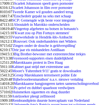
170
09:15
Scarlett Johansson speelt geen pornoster
63
16:12
Scarlett Johansson in film over pornoster
81
03:07
Tweede Kamer wil gouden aandeel terug
168
17:47
Enschedeër gepakt na seks met schaap
84
22:48
SCP: Gemengde wijk beste voor integratie
471
13:11
Aboutaleb in Marokko onderscheiden
106
19:40
Vingertop afgebeten na botsen in botsauto's
142
15:10
'Kwart zou op Pim Fortuyn stemmen'
88
23:55
Vuurwerkdode in Hendrik-Ido-Ambacht
162
12:13
Rouvoet: Ook onderhandelen met Wilders
97
15:02
'Zingen onder de douche is geldverspilling'
62
10:17
Drie jaar eis mishandelen Antilliaan
194
15:13
Big Brother-bewoner met extreemrechtse trekjes
97
13:38
Feyenoord-supporters eisen duidelijkheid
125
11:20
Marokkaans protest in Den Haag
59
11:10
Kabinet gaat strijd met extremisme aan
50
22:45
Moore's 'Fahrenheit 9/11' gratis te downloaden
154
13:25
Groep Marokkanen terroriseert politie Ede
26
20:48
'Bijbelvoorleesmarathon' n.a.v. nieuwe vertaling
140
18:20
Marokkaanse hangjongeren tarten samenscholingsverbod
113
17:51
Pc-privé en dubbel spaarloon verdwijnen
57
10:02
Huismerken sigaretten en shag duurder
91
11:59
Asielzoeker pleegt zelfmoord
19
09:18
Rembrandtplein duurste horecaplaats van Nederland
50
22:32
Uitdagende foto's Patricia noopt leger tot wijzigen regels