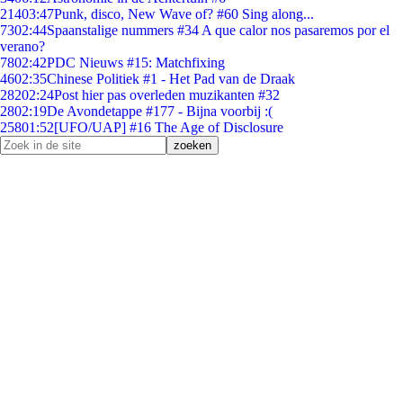
214
03:47
Punk, disco, New Wave of? #60 Sing along...
73
02:44
Spaanstalige nummers #34 A que calor nos pasaremos por el
verano?
78
02:42
PDC Nieuws #15: Matchfixing
46
02:35
Chinese Politiek #1 - Het Pad van de Draak
282
02:24
Post hier pas overleden muzikanten #32
28
02:19
De Avondetappe #177 - Bijna voorbij :(
258
01:52
[UFO/UAP] #16 The Age of Disclosure