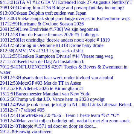
94
13:01
GTA VI #12 GTA VI Extended look 27 Augustus Netflix/YT
298
13:01
Oorlog Iran #136 Bridge and powerplant day incoming?
9
13:00
Orkaan Dolphin treft zuiden van Japan
80
13:00
Unieke aanpak stopt jarenlange overlast in Rotterdamse wijk
117
12:59
Hurricane & Cyclone Season 2026
209
12:59
[Live Eredivisie #1786] We zijn begonnen!
212
12:58
Tour de France femmes 2026 #5 Lollergps
103
12:58
Het oneindige 'doet-ie anders nooit'-topic # 1819
285
12:56
Oorlog in Oekraïne #1318 Drone baby drone
8
12:56
[AMV] VS #1313 Lying sack of shit.
181
12:55
[Keuken Kampioen Divisie] #44 Vitesse mag weg
271
12:55
Beeld van de Dag Art Installation b
79
12:54
[INFLUENCERS #297] Toetjes & Bevers & Zwemmen in
water
138
12:53
Huisarts doet haar werk onder invloed van alcohol
294
12:53
MotoGP #93 Met de TT in Assen
10
12:52
EK Atletiek 2026 te Birmingham #1
15
12:51
Burgemeester Mamdani van New York
80
12:50
Trump wil dat J.D. Vance hem in 2028 opvolgt
194
12:49
Wat je ook stemt, je krijgt in NL altijd Links Liberaal Beleid.
135
12:47
+7 telspel #95
185
12:43
Touwtrekken 2.0 #636 - Team 1 beste team *G* *O*
105
12:40
Man zoekt mij en bedreigt mij, nadat ik met zijn zoon sprak
209
12:40
Teltopic #1571 tel door en door en door....
59
12:39
Eeuwig voortleven