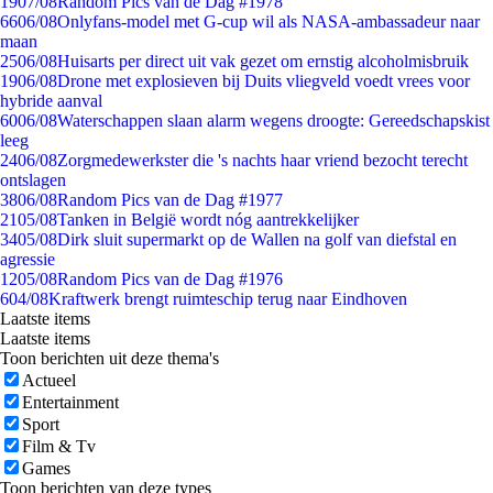
19
07/08
Random Pics van de Dag #1978
66
06/08
Onlyfans-model met G-cup wil als NASA-ambassadeur naar
maan
25
06/08
Huisarts per direct uit vak gezet om ernstig alcoholmisbruik
19
06/08
Drone met explosieven bij Duits vliegveld voedt vrees voor
hybride aanval
60
06/08
Waterschappen slaan alarm wegens droogte: Gereedschapskist
leeg
24
06/08
Zorgmedewerkster die 's nachts haar vriend bezocht terecht
ontslagen
38
06/08
Random Pics van de Dag #1977
21
05/08
Tanken in België wordt nóg aantrekkelijker
34
05/08
Dirk sluit supermarkt op de Wallen na golf van diefstal en
agressie
12
05/08
Random Pics van de Dag #1976
6
04/08
Kraftwerk brengt ruimteschip terug naar Eindhoven
Laatste items
Laatste items
Toon berichten uit deze thema's
Actueel
Entertainment
Sport
Film & Tv
Games
Toon berichten van deze types