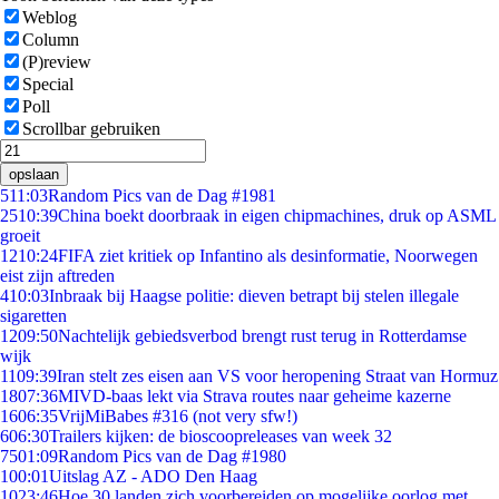
Weblog
Column
(P)review
Special
Poll
Scrollbar gebruiken
opslaan
5
11:03
Random Pics van de Dag #1981
25
10:39
China boekt doorbraak in eigen chipmachines, druk op ASML
groeit
12
10:24
FIFA ziet kritiek op Infantino als desinformatie, Noorwegen
eist zijn aftreden
4
10:03
Inbraak bij Haagse politie: dieven betrapt bij stelen illegale
sigaretten
12
09:50
Nachtelijk gebiedsverbod brengt rust terug in Rotterdamse
wijk
11
09:39
Iran stelt zes eisen aan VS voor heropening Straat van Hormuz
18
07:36
MIVD-baas lekt via Strava routes naar geheime kazerne
16
06:35
VrijMiBabes #316 (not very sfw!)
6
06:30
Trailers kijken: de bioscoopreleases van week 32
75
01:09
Random Pics van de Dag #1980
1
00:01
Uitslag AZ - ADO Den Haag
10
23:46
Hoe 30 landen zich voorbereiden op mogelijke oorlog met