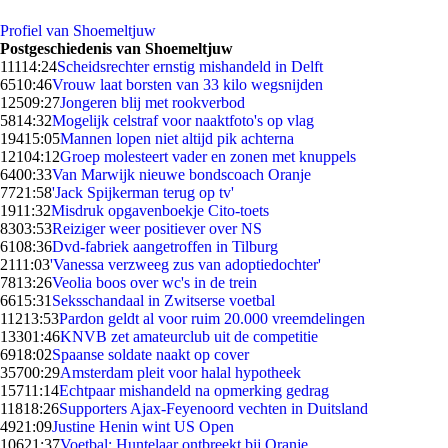
Profiel van Shoemeltjuw
Postgeschiedenis van Shoemeltjuw
111
14:24
Scheidsrechter ernstig mishandeld in Delft
65
10:46
Vrouw laat borsten van 33 kilo wegsnijden
125
09:27
Jongeren blij met rookverbod
58
14:32
Mogelijk celstraf voor naaktfoto's op vlag
194
15:05
Mannen lopen niet altijd pik achterna
121
04:12
Groep molesteert vader en zonen met knuppels
64
00:33
Van Marwijk nieuwe bondscoach Oranje
77
21:58
'Jack Spijkerman terug op tv'
19
11:32
Misdruk opgavenboekje Cito-toets
83
03:53
Reiziger weer positiever over NS
61
08:36
Dvd-fabriek aangetroffen in Tilburg
21
11:03
'Vanessa verzweeg zus van adoptiedochter'
78
13:26
Veolia boos over wc's in de trein
66
15:31
Seksschandaal in Zwitserse voetbal
112
13:53
Pardon geldt al voor ruim 20.000 vreemdelingen
133
01:46
KNVB zet amateurclub uit de competitie
69
18:02
Spaanse soldate naakt op cover
357
00:29
Amsterdam pleit voor halal hypotheek
157
11:14
Echtpaar mishandeld na opmerking gedrag
118
18:26
Supporters Ajax-Feyenoord vechten in Duitsland
49
21:09
Justine Henin wint US Open
106
21:37
Voetbal: Huntelaar ontbreekt bij Oranje