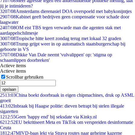
71
07/08
Meer agressie tegen een andersluidende politieke mening, laat
jij je intimideren?
32
07/08
Amsterdams dierenasiel DOA overspoeld met babykonijntjes
29
07/08
Kabinet geeft bedrijven geen compensatie voor schade door
laagwater
24
07/08
OM eist TBS tegen verwarde man die agenten stak met
aardappelschilmesje
30
07/08
Tropische hitte keert zondag terug met lokaal 32 graden
30
07/08
Trump grijpt weer in op automatisch staatsburgerschap bij
geboorte in VS
57
07/08
Dikke Van Dale neemt 'vulvalippen' op: 'stigma op
schaamlippen doorbreken'
Actieve items
Actieve items
Scrollbar gebruiken
opslaan
25
13:03
China boekt doorbraak in eigen chipmachines, druk op ASML
groeit
4
13:02
Inbraak bij Haagse politie: dieven betrapt bij stelen illegale
sigaretten
12
12:55
Geen 'happy end' bij seksdate via Kinky.nl
62
12:52
EU bekritiseert Meta en TikTok om verspreiden desinformatie
Ceuta
18
12:47
MIVD-baas lekt via Strava routes naar geheime kazerne