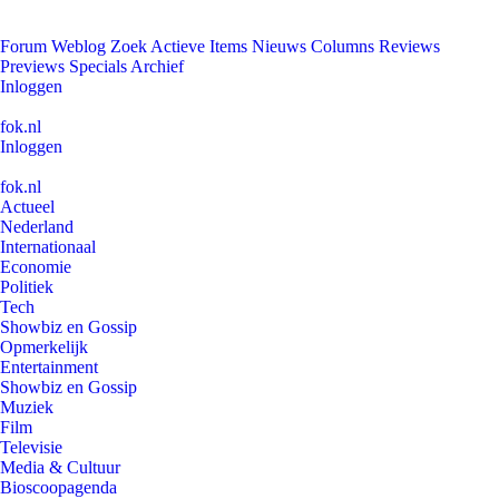
Forum
Weblog
Zoek
Actieve Items
Nieuws
Columns
Reviews
Previews
Specials
Archief
Inloggen
fok.nl
Inloggen
fok.nl
Actueel
Nederland
Internationaal
Economie
Politiek
Tech
Showbiz en Gossip
Opmerkelijk
Entertainment
Showbiz en Gossip
Muziek
Film
Televisie
Media & Cultuur
Bioscoopagenda