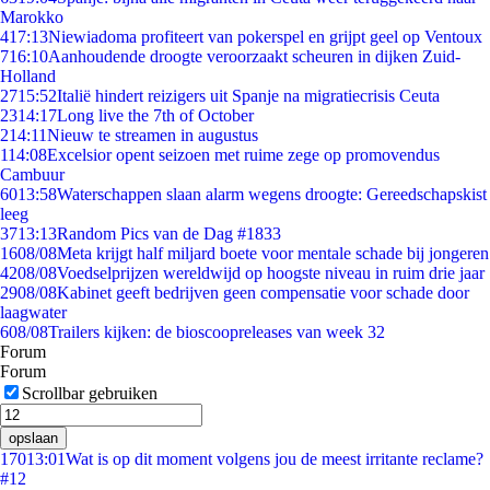
Marokko
4
17:13
Niewiadoma profiteert van pokerspel en grijpt geel op Ventoux
7
16:10
Aanhoudende droogte veroorzaakt scheuren in dijken Zuid-
Holland
27
15:52
Italië hindert reizigers uit Spanje na migratiecrisis Ceuta
23
14:17
Long live the 7th of October
2
14:11
Nieuw te streamen in augustus
1
14:08
Excelsior opent seizoen met ruime zege op promovendus
Cambuur
60
13:58
Waterschappen slaan alarm wegens droogte: Gereedschapskist
leeg
37
13:13
Random Pics van de Dag #1833
16
08/08
Meta krijgt half miljard boete voor mentale schade bij jongeren
42
08/08
Voedselprijzen wereldwijd op hoogste niveau in ruim drie jaar
29
08/08
Kabinet geeft bedrijven geen compensatie voor schade door
laagwater
6
08/08
Trailers kijken: de bioscoopreleases van week 32
Forum
Forum
Scrollbar gebruiken
opslaan
170
13:01
Wat is op dit moment volgens jou de meest irritante reclame?
#12