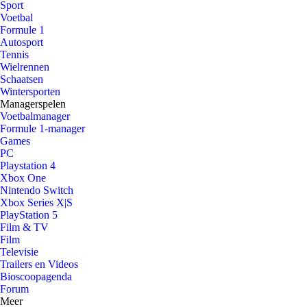
Sport
Voetbal
Formule 1
Autosport
Tennis
Wielrennen
Schaatsen
Wintersporten
Managerspelen
Voetbalmanager
Formule 1-manager
Games
PC
Playstation 4
Xbox One
Nintendo Switch
Xbox Series X|S
PlayStation 5
Film & TV
Film
Televisie
Trailers en Videos
Bioscoopagenda
Forum
Meer