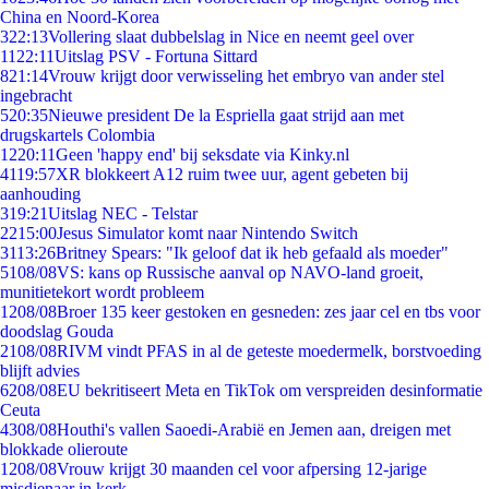
China en Noord-Korea
3
22:13
Vollering slaat dubbelslag in Nice en neemt geel over
11
22:11
Uitslag PSV - Fortuna Sittard
8
21:14
Vrouw krijgt door verwisseling het embryo van ander stel
ingebracht
5
20:35
Nieuwe president De la Espriella gaat strijd aan met
drugskartels Colombia
12
20:11
Geen 'happy end' bij seksdate via Kinky.nl
41
19:57
XR blokkeert A12 ruim twee uur, agent gebeten bij
aanhouding
3
19:21
Uitslag NEC - Telstar
22
15:00
Jesus Simulator komt naar Nintendo Switch
31
13:26
Britney Spears: "Ik geloof dat ik heb gefaald als moeder"
51
08/08
VS: kans op Russische aanval op NAVO-land groeit,
munitietekort wordt probleem
12
08/08
Broer 135 keer gestoken en gesneden: zes jaar cel en tbs voor
doodslag Gouda
21
08/08
RIVM vindt PFAS in al de geteste moedermelk, borstvoeding
blijft advies
62
08/08
EU bekritiseert Meta en TikTok om verspreiden desinformatie
Ceuta
43
08/08
Houthi's vallen Saoedi-Arabië en Jemen aan, dreigen met
blokkade olieroute
12
08/08
Vrouw krijgt 30 maanden cel voor afpersing 12-jarige
misdienaar in kerk