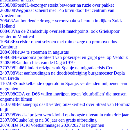
53
08/08
PostNL-bezorger steekt bewoner na ruzie over pakket
26
08/08
Wegpiraat scheurt met 146 km/u door het centrum van
Amsterdam
7
08/08
Aanhoudende droogte veroorzaakt scheuren in dijken Zuid-
Holland
0
08/08
Van de Zandschulp overleeft matchpoints, ook Griekspoor
verder in Montreal
1
08/08
Excelsior opent seizoen met ruime zege op promovendus
Cambuur
2
08/08
Nieuw te streamen in augustus
4
08/08
Niewiadoma profiteert van pokerspel en grijpt geel op Ventoux
35
08/08
Random Pics van de Dag #1979
27
07/08
Italië hindert reizigers uit Spanje na migratiecrisis Ceuta
24
07/08
Vier aanhoudingen na doodsbedreiging burgemeester Depla
van Breda
11
07/08
Smokkelbende opgerold in Spanje, verdienden miljoenen aan
migranten
39
07/08
CDA en D66 willen ingrijpen tegen 'gluurbrillen' die mensen
ongemerkt filmen
13
07/08
Benzineprijs daalt verder, onzekerheid over Straat van Hormuz
blijft
42
07/08
Voedselprijzen wereldwijd op hoogste niveau in ruim drie jaar
23
07/08
Quake krijgt na 30 jaar een gratis uitbreiding
2
07/08
De FOK!Voetbalmanager 2026/2027 is begonnen