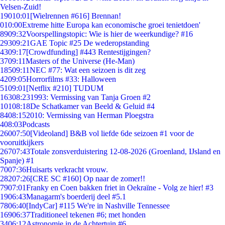
Velsen-Zuid!
190
10:01
[Wielrennen #616] Brennan!
0
10:00
Extreme hitte Europa kan economische groei tenietdoen'
89
09:32
Voorspellingstopic: Wie is hier de weerkundige? #16
293
09:21
GAE Topic #25 De wederopstanding
43
09:17
[Crowdfunding] #443 Rentestijgingen?
37
09:11
Masters of the Universe (He-Man)
185
09:11
NEC #77: Wat een seizoen is dit zeg
42
09:05
Horrorfilms #33: Halloween
51
09:01
[Netflix #210] TUDUM
163
08:23
1993: Vermissing van Tanja Groen #2
101
08:18
De Schatkamer van Beeld & Geluid #4
84
08:15
2010: Vermissing van Herman Ploegstra
4
08:03
Podcasts
260
07:50
[Videoland] B&B vol liefde 6de seizoen #1 voor de
vooruitkijkers
267
07:43
Totale zonsverduistering 12-08-2026 (Groenland, IJsland en
Spanje) #1
70
07:36
Huisarts verkracht vrouw.
282
07:26
[CRE SC #160] Op naar de zomer!!
79
07:01
Franky en Coen bakken friet in Oekraïne - Volg ze hier! #3
19
06:43
Managarm's boerderij deel #5.1
78
06:40
[IndyCar] #115 We're in Nashville Tennessee
169
06:37
Traditioneel tekenen #6; met honden
34
06:12
Astronomie in de Achtertuin #6