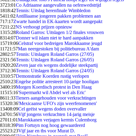
37
23:01
Co Adriaanse aangevallen na oefenwedstrijd
18
18:42
Tennis: Uitslag herenfinale Wimbledon
54
11:02
Antilliaanse jongeren pakken problemen aan
7
17:17
Zwarte handel in EK-kaarten wordt aangepakt
72
11:22
NS verhoogt prijzen opnieuw
13
15:28
Roland Garros: Uitslagen 1/2 finales vrouwen
83
14:07
Donner wil islam niet te hard aanpakken
157
19:06
Celstraf voor bedreigen Marokkaanse jeugd
117
21:57
Man neergestoken bij politiebureau A'dam
28
02:57
Tennis: Uitslagen Roland Garros (27/05)
23
21:56
Tennis: Uitslagen Roland Garros (26/05)
19
20:20
Zeven jaar eis wegens dodelijke steekpartij
37
12:36
Tennis: Uitslagen Roland Garros (24/05)
33
10:57
Demonstratie Koerden rustig verlopen
25
10:23
Engelse politie arresteert 10-jarige hooligan
34
00:19
Morgen Koerdisch protest in Den Haag
115
15:16
'Supermarkt wil Abdel wel als Eric'
86
11:33
Tieners aangehouden voor verkrachtingen
153
20:36
'Mexicaanse UFO's zijn weerfenomenen'
134
08:09
Cel geëist wegens doden overvaller
247
01:56
Vijf jongens verkrachten 14-jarig meisje
270
11:01
Marokkanen verjagen kermis Culemborg
83
18:39
Pim Fortuyn nog hoog gewaardeerd
255
23:23
Vijf jaar en tbs voor Murat D.