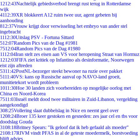
12
12:43
Nachtelijk gebiedsverbod brengt rust terug in Rotterdamse
wijk
41
12:39
XR blokkeert A12 ruim twee uur, agent gebeten bij
aanhouding
8
12:37
Vrouw krijgt door verwisseling het embryo van ander stel
ingebracht
11
12:30
Uitslag PSV - Fortuna Sittard
5
12:07
Random Pics van de Dag #1981
75
12:04
Random Pics van de Dag #1980
11
12:04
Iran stelt zes eisen aan VS voor heropening Straat van Hormuz
12
12:03
FIFA ziet kritiek op Infantino als desinformatie, Noorwegen
eist zijn aftreden
53
11:42
PostNL-bezorger steekt bewoner na ruzie over pakket
51
11:40
VS: kans op Russische aanval op NAVO-land groeit,
munitietekort wordt probleem
10
11:30
Hoe 30 landen zich voorbereiden op mogelijke oorlog met
China en Noord-Korea
75
11:03
Israël meldt dood twee militairen in Zuid-Libanon, vergelding
aangekondigd
3
08:25
Vollering slaat dubbelslag in Nice en neemt geel over
12
08:24
Broer 135 keer gestoken en gesneden: zes jaar cel en tbs voor
doodslag Gouda
31
08:18
Britney Spears: "Ik geloof dat ik heb gefaald als moeder"
21
08:17
RIVM vindt PFAS in al de geteste moedermelk, borstvoeding
blijft advies