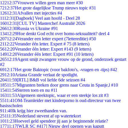
122
12:37
Vrouwen willen geen man meer #30
72
12:37
Het grote dagelijkse Trump nieuws topic #31
126
12:31
Afvallen met injecties #4
11
12:31
[Dagboek] Veel aan hoofd - Deel 28
160
12:31
[CUL TV] Masterchef Australië 2026
266
12:30
Russia vs Ukraine #91
134
12:29
Hoe denkt God echt over homo-seksualiteit? deel 4
207
12:24
Verander een letter expert (7lettereditie) #50
21
12:22
Verander één letter. Expert # 75 (8 letters)
56
12:20
Verander één letter: Expert #143 (9 letters)
149
12:20
Verander één letter: Expert #91 (10 letters)
265
12:19
Agent smijt zwangere vrouw op de grond, onderzoek gestart
#2
69
12:17
Het grote Baktopic (voor bakfoto's, -vragen en -tips) #42
29
12:10
Ariana Grande verlaat de spotlight.
204
11:59
[RTL] B&B vol liefde 6de seizoen #4
185
11:57
Migranten breken door grens naar Ceuta in Spanje,l #10
154
11:54
Sterren toen en nu #11
163
11:53
Algemeen steektopic, waar er een steekje los zit #3
55
11:41
OM-Teamleider met kinderporno is oud-directeur van twee
basisscholen
9
11:40
Ik krijg hier zweethanden van.
251
11:35
Nederland stevent af op watertekort
10
11:23
Hoeveel geld spendeer jij aan je beginnende relatie?
177
11:17
[WLR SC #417] Nieuw deel openen was kaputt