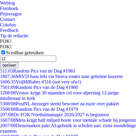
Weblog
Fotoboek
Prijsvragen
Contact
Colofon
Feedback
Tip de redactie
FOK!
FOK!
Scrollbar gebruiken
opslaan
5
11:03
Random Pics van de Dag #1981
18
07:36
MIVD-baas lekt via Strava routes naar geheime kazerne
16
06:35
VrijMiBabes #316 (not very sfw!)
75
01:09
Random Pics van de Dag #1980
12
08/08
Vrouw krijgt 30 maanden cel voor afpersing 12-jarige
misdienaar in kerk
53
08/08
PostNL-bezorger steekt bewoner na ruzie over pakket
35
08/08
Random Pics van de Dag #1979
2
07/08
De FOK!Voetbalmanager 2026/2027 is begonnen
16
07/08
Meta krijgt half miljard boete voor mentale schade bij jongeren
20
07/08
Denemarken pakt AI-gebruik in scholen aan: extra mondelinge
examens