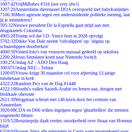
16
07:42
VrijMiBabes #316 (not very sfw!)
32
07:20
Amsterdams dierenasiel DOA overspoeld met babykonijntjes
71
06:36
Meer agressie tegen een andersluidende politieke mening, laat
jij je intimideren?
5
05:32
Nieuwe president De la Espriella gaat strijd aan met
drugskartels Colombia
49
05:28
Trump wil dat J.D. Vance hem in 2028 opvolgt
57
02:32
Dikke Van Dale neemt 'vulvalippen' op: 'stigma op
schaamlippen doorbreken'
40
00:59
Vinted-foto's van vrouwen massaal gedeeld op seksfora
22
00:28
Jesus Simulator komt naar Nintendo Switch
1
00:25
Uitslag AZ - ADO Den Haag
3
00:07
Uitslag NEC - Telstar
12
00:05
Vrouw krijgt 30 maanden cel voor afpersing 12-jarige
misdienaar in kerk
43
22:22
Random Pics van de Dag #1448
43
22:19
Houthi's vallen Saoedi-Arabië en Jemen aan, dreigen met
blokkade olieroute
26
21:30
Wegpiraat scheurt met 146 km/u door het centrum van
Amsterdam
39
20:08
CDA en D66 willen ingrijpen tegen 'gluurbrillen' die mensen
ongemerkt filmen
13
19:52
Benzineprijs daalt verder, onzekerheid over Straat van Hormuz
blijft
63
19:04
Spanje: bijna alle migranten in Ceuta weer teruggekeerd naar