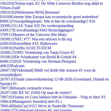
106
10:02
Telstar-topic #2: De Witte Leeuwen Brullen nog altijd in
Velsen-Zuid!
190
10:01
[Wielrennen #616] Brennan!
0
10:00
Extreme hitte Europa kan economische groei tenietdoen'
89
09:32
Voorspellingstopic: Wie is hier de weerkundige? #16
293
09:21
GAE Topic #25 De wederopstanding
43
09:17
[Crowdfunding] #443 Rentestijgingen?
37
09:11
Masters of the Universe (He-Man)
185
09:11
NEC #77: Wat een seizoen is dit zeg
42
09:05
Horrorfilms #33: Halloween
51
09:01
[Netflix #210] TUDUM
163
08:23
1993: Vermissing van Tanja Groen #2
101
08:18
De Schatkamer van Beeld & Geluid #4
84
08:15
2010: Vermissing van Herman Ploegstra
4
08:03
Podcasts
260
07:50
[Videoland] B&B vol liefde 6de seizoen #1 voor de
vooruitkijkers
267
07:43
Totale zonsverduistering 12-08-2026 (Groenland, IJsland en
Spanje) #1
70
07:36
Huisarts verkracht vrouw.
282
07:26
[CRE SC #160] Op naar de zomer!!
79
07:01
Franky en Coen bakken friet in Oekraïne - Volg ze hier! #3
19
06:43
Managarm's boerderij deel #5.1
78
06:40
[IndyCar] #115 We're in Nashville Tennessee
169
06:37
Traditioneel tekenen #6; met honden