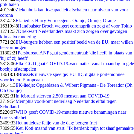
prik halen
40
13:40
Ziekenhuis kan ic-capaciteit afschalen naar niveau van voor
corona
28
14:18
Ek-liedje: Harry Vermeegen - Oranje, Oranje, Oranje
163
10:48
Handbalster Broch weigert coronaprik en zegt af voor Tokio
127
12:37
Driekwart Nederlanders maakt zich zorgen over gevolgen
klimaatverandering
77
21:28
EU-burgers hebben een positief beeld van de EU, maar willen
hervormingen
118
02:21
Persbureau ANP gaat genderneutraal: 'die heeft' in plaats van
'hij of zij heeft'
58
18:06
Elke GGD gaat COVID-19-vaccinaties vanaf maandag in gele
boekje afstempelen
186
18:13
Brussels nieuwste speeltje: EU-ID, digitale portemonnee
voor iedere Europeaan
19
14:13
EK-liedje: Opgeblazen & Wilbert Pigmans - De Toreador (Oh
Oh Oranje)
88
22:31
In februari stierven 2.500 mensen aan COVID-19
37
19:54
Memphis voorkomt nederlaag Nederlands elftal tegen
Schotland
52
20:07
WHO geeft COVID-19-mutaties nieuwe benamingen naar
Grieks alfabet
24
09:33
Het nutteloze feitje van de dag: bergen friet
78
09:55
Keti Koti-maand van start: "Ik herdenk mijn tot slaaf gemaakte
voorouders"