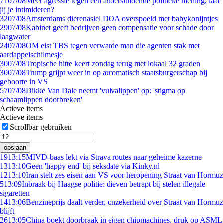
71
07/08
Meer agressie tegen een andersluidende politieke mening, laat
jij je intimideren?
32
07/08
Amsterdams dierenasiel DOA overspoeld met babykonijntjes
29
07/08
Kabinet geeft bedrijven geen compensatie voor schade door
laagwater
24
07/08
OM eist TBS tegen verwarde man die agenten stak met
aardappelschilmesje
30
07/08
Tropische hitte keert zondag terug met lokaal 32 graden
30
07/08
Trump grijpt weer in op automatisch staatsburgerschap bij
geboorte in VS
57
07/08
Dikke Van Dale neemt 'vulvalippen' op: 'stigma op
schaamlippen doorbreken'
Actieve items
Actieve items
Scrollbar gebruiken
opslaan
19
13:15
MIVD-baas lekt via Strava routes naar geheime kazerne
13
13:10
Geen 'happy end' bij seksdate via Kinky.nl
12
13:10
Iran stelt zes eisen aan VS voor heropening Straat van Hormuz
5
13:09
Inbraak bij Haagse politie: dieven betrapt bij stelen illegale
sigaretten
14
13:06
Benzineprijs daalt verder, onzekerheid over Straat van Hormuz
blijft
26
13:05
China boekt doorbraak in eigen chipmachines, druk op ASML