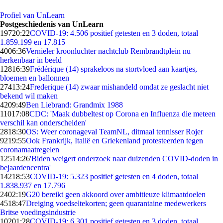
Profiel van UnLearn
Postgeschiedenis van UnLearn
197
20:22
COVID-19: 4.506 positief getesten en 3 doden, totaal
1.859.199 en 17.815
40
06:36
Vernieler kroonluchter nachtclub Rembrandtplein nu
herkenbaar in beeld
128
16:39
Frédérique (14) sprakeloos na stortvloed aan kaartjes,
bloemen en ballonnen
274
13:24
Frederique (14) zwaar mishandeld omdat ze geslacht niet
bekend wil maken
42
09:49
Ben Liebrand: Grandmix 1988
110
17:08
CDC: 'Maak dubbeltest op Corona en Influenza die meteen
verschil kan onderscheiden'
28
18:30
OS: Weer coronageval TeamNL, ditmaal tennisser Rojer
92
19:55
Ook Frankrijk, Italië en Griekenland protesteerden tegen
coronamaatregelen
125
14:26
'Biden weigert onderzoek naar duizenden COVID-doden in
bejaardencentra'
142
18:53
COVID-19: 5.323 positief getesten en 4 doden, totaal
1.838.937 en 17.796
24
02:19
G20 bereikt geen akkoord over ambitieuze klimaatdoelen
45
18:47
Dreiging voedseltekorten; geen quarantaine medewerkers
Britse voedingsindustrie
102
01:28
COVID-19: 6.301 positief getesten en 3 doden, totaal