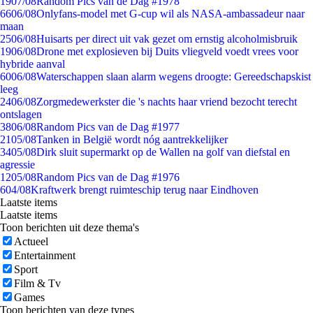
19
07/08
Random Pics van de Dag #1978
66
06/08
Onlyfans-model met G-cup wil als NASA-ambassadeur naar
maan
25
06/08
Huisarts per direct uit vak gezet om ernstig alcoholmisbruik
19
06/08
Drone met explosieven bij Duits vliegveld voedt vrees voor
hybride aanval
60
06/08
Waterschappen slaan alarm wegens droogte: Gereedschapskist
leeg
24
06/08
Zorgmedewerkster die 's nachts haar vriend bezocht terecht
ontslagen
38
06/08
Random Pics van de Dag #1977
21
05/08
Tanken in België wordt nóg aantrekkelijker
34
05/08
Dirk sluit supermarkt op de Wallen na golf van diefstal en
agressie
12
05/08
Random Pics van de Dag #1976
6
04/08
Kraftwerk brengt ruimteschip terug naar Eindhoven
Laatste items
Laatste items
Toon berichten uit deze thema's
Actueel
Entertainment
Sport
Film & Tv
Games
Toon berichten van deze types