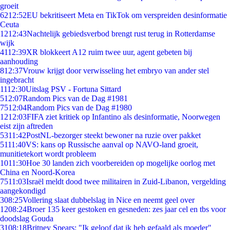
groeit
62
12:52
EU bekritiseert Meta en TikTok om verspreiden desinformatie
Ceuta
12
12:43
Nachtelijk gebiedsverbod brengt rust terug in Rotterdamse
wijk
41
12:39
XR blokkeert A12 ruim twee uur, agent gebeten bij
aanhouding
8
12:37
Vrouw krijgt door verwisseling het embryo van ander stel
ingebracht
11
12:30
Uitslag PSV - Fortuna Sittard
5
12:07
Random Pics van de Dag #1981
75
12:04
Random Pics van de Dag #1980
12
12:03
FIFA ziet kritiek op Infantino als desinformatie, Noorwegen
eist zijn aftreden
53
11:42
PostNL-bezorger steekt bewoner na ruzie over pakket
51
11:40
VS: kans op Russische aanval op NAVO-land groeit,
munitietekort wordt probleem
10
11:30
Hoe 30 landen zich voorbereiden op mogelijke oorlog met
China en Noord-Korea
75
11:03
Israël meldt dood twee militairen in Zuid-Libanon, vergelding
aangekondigd
3
08:25
Vollering slaat dubbelslag in Nice en neemt geel over
12
08:24
Broer 135 keer gestoken en gesneden: zes jaar cel en tbs voor
doodslag Gouda
31
08:18
Britney Spears: "Ik geloof dat ik heb gefaald als moeder"