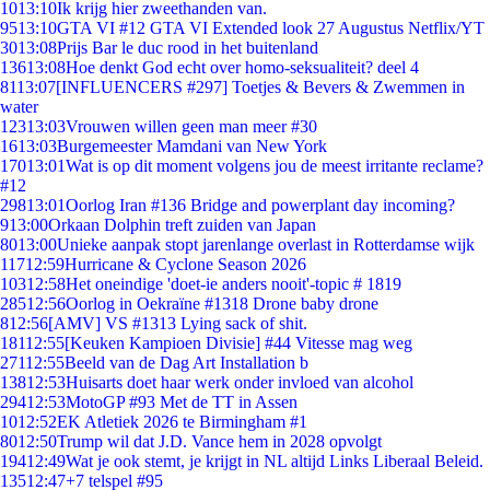
10
13:10
Ik krijg hier zweethanden van.
95
13:10
GTA VI #12 GTA VI Extended look 27 Augustus Netflix/YT
30
13:08
Prijs Bar le duc rood in het buitenland
136
13:08
Hoe denkt God echt over homo-seksualiteit? deel 4
81
13:07
[INFLUENCERS #297] Toetjes & Bevers & Zwemmen in
water
123
13:03
Vrouwen willen geen man meer #30
16
13:03
Burgemeester Mamdani van New York
170
13:01
Wat is op dit moment volgens jou de meest irritante reclame?
#12
298
13:01
Oorlog Iran #136 Bridge and powerplant day incoming?
9
13:00
Orkaan Dolphin treft zuiden van Japan
80
13:00
Unieke aanpak stopt jarenlange overlast in Rotterdamse wijk
117
12:59
Hurricane & Cyclone Season 2026
103
12:58
Het oneindige 'doet-ie anders nooit'-topic # 1819
285
12:56
Oorlog in Oekraïne #1318 Drone baby drone
8
12:56
[AMV] VS #1313 Lying sack of shit.
181
12:55
[Keuken Kampioen Divisie] #44 Vitesse mag weg
271
12:55
Beeld van de Dag Art Installation b
138
12:53
Huisarts doet haar werk onder invloed van alcohol
294
12:53
MotoGP #93 Met de TT in Assen
10
12:52
EK Atletiek 2026 te Birmingham #1
80
12:50
Trump wil dat J.D. Vance hem in 2028 opvolgt
194
12:49
Wat je ook stemt, je krijgt in NL altijd Links Liberaal Beleid.
135
12:47
+7 telspel #95