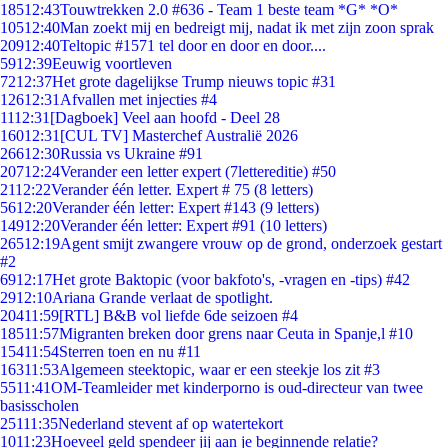
185
12:43
Touwtrekken 2.0 #636 - Team 1 beste team *G* *O*
105
12:40
Man zoekt mij en bedreigt mij, nadat ik met zijn zoon sprak
209
12:40
Teltopic #1571 tel door en door en door....
59
12:39
Eeuwig voortleven
72
12:37
Het grote dagelijkse Trump nieuws topic #31
126
12:31
Afvallen met injecties #4
11
12:31
[Dagboek] Veel aan hoofd - Deel 28
160
12:31
[CUL TV] Masterchef Australië 2026
266
12:30
Russia vs Ukraine #91
207
12:24
Verander een letter expert (7lettereditie) #50
21
12:22
Verander één letter. Expert # 75 (8 letters)
56
12:20
Verander één letter: Expert #143 (9 letters)
149
12:20
Verander één letter: Expert #91 (10 letters)
265
12:19
Agent smijt zwangere vrouw op de grond, onderzoek gestart
#2
69
12:17
Het grote Baktopic (voor bakfoto's, -vragen en -tips) #42
29
12:10
Ariana Grande verlaat de spotlight.
204
11:59
[RTL] B&B vol liefde 6de seizoen #4
185
11:57
Migranten breken door grens naar Ceuta in Spanje,l #10
154
11:54
Sterren toen en nu #11
163
11:53
Algemeen steektopic, waar er een steekje los zit #3
55
11:41
OM-Teamleider met kinderporno is oud-directeur van twee
basisscholen
251
11:35
Nederland stevent af op watertekort
10
11:23
Hoeveel geld spendeer jij aan je beginnende relatie?