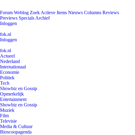
Forum
Weblog
Zoek
Actieve Items
Nieuws
Columns
Reviews
Previews
Specials
Archief
Inloggen
fok.nl
Inloggen
fok.nl
Actueel
Nederland
Internationaal
Economie
Politiek
Tech
Showbiz en Gossip
Opmerkelijk
Entertainment
Showbiz en Gossip
Muziek
Film
Televisie
Media & Cultuur
Bioscoopagenda