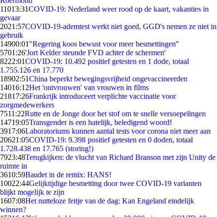
Roermond
110
13:31
COVID-19: Nederland weer rood op de kaart, vakanties in
gevaar
20
21:57
COVID-19-ademtest werkt niet goed, GGD's nemen ze niet in
gebruik
149
00:01
"Regering koos bewust voor meer besmettingen"
57
01:26
'Jort Kelder steunde FVD achter de schermen'
82
22:01
COVID-19: 10.492 positief getesten en 1 dode, totaal
1.755.126 en 17.770
189
02:51
China beperkt bewegingsvrijheid ongevaccineerden
140
16:12
Het 'ontvrouwen' van vrouwen in films
218
17:26
Frankrijk introduceert verplichte vaccinatie voor
zorgmedewerkers
75
11:22
Rutte en de Jonge door het stof om te snelle versoepelingen
147
19:05
Transgender is een hatelijk, beledigend woord!
39
17:06
Laboratoriums kunnen aantal tests voor corona niet meer aan
206
21:05
COVID-19: 9.398 positief getesten en 0 doden, totaal
1.728.438 en 17.765 (storing!)
79
23:48
Terugkijken: de vlucht van Richard Branson met zijn Unity de
ruimte in
36
10:59
Baudet in de remix: HANS!
100
22:44
Gelijktijdige besmetting door twee COVID-19 varianten
blijkt mogelijk te zijn
16
07:08
Het nutteloze feitje van de dag: Kan Engeland eindelijk
winnen?