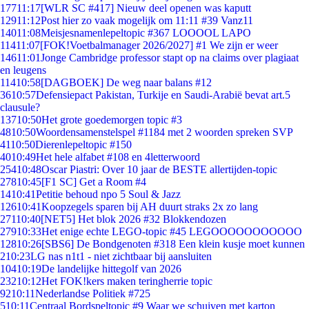
177
11:17
[WLR SC #417] Nieuw deel openen was kaputt
129
11:12
Post hier zo vaak mogelijk om 11:11 #39 Vanz11
140
11:08
Meisjesnamenlepeltopic #367 LOOOOL LAPO
114
11:07
[FOK!Voetbalmanager 2026/2027] #1 We zijn er weer
146
11:01
Jonge Cambridge professor stapt op na claims over plagiaat
en leugens
114
10:58
[DAGBOEK] De weg naar balans #12
36
10:57
Defensiepact Pakistan, Turkije en Saudi-Arabië bevat art.5
clausule?
137
10:50
Het grote goedemorgen topic #3
48
10:50
Woordensamenstelspel #1184 met 2 woorden spreken SVP
41
10:50
Dierenlepeltopic #150
40
10:49
Het hele alfabet #108 en 4letterwoord
254
10:48
Oscar Piastri: Over 10 jaar de BESTE allertijden-topic
278
10:45
[F1 SC] Get a Room #4
14
10:41
Petitie behoud npo 5 Soul & Jazz
126
10:41
Koopzegels sparen bij AH duurt straks 2x zo lang
271
10:40
[NET5] Het blok 2026 #32 Blokkendozen
279
10:33
Het enige echte LEGO-topic #45 LEGOOOOOOOOOOO
128
10:26
[SBS6] De Bondgenoten #318 Een klein kusje moet kunnen
2
10:23
LG nas n1t1 - niet zichtbaar bij aansluiten
104
10:19
De landelijke hittegolf van 2026
232
10:12
Het FOK!kers maken teringherrie topic
92
10:11
Nederlandse Politiek #725
5
10:11
Centraal Bordspeltopic #9 Waar we schuiven met karton