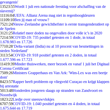
gevangenis'
135
23:55
Wordt 1 juli een nationale feestdag voor afschaffing van de
slavernij?
111
16:04
UEFA: Allianz Arena mag niet in regenboogkleuren
111
09:10
Ben jij man of vrouw?
75
21:24
Nieuw-Zeelandse gewichthefster is eerste transgenderatleet op
de Spelen
31
21:25
Relatief meer doden na ongevallen door volle ic’s in 2020
72
14:59
COVID-19: 735 positief getesten en 1 dode, in totaal
1.678.983 en 17.726
77
10:28
‘Delta-variant (India) nu al 10 procent van besmettingen in
steden Nederland’
31
13:54
COVID-19: 918 positief getesten en 2 doden, in totaal
1.677.596 en 17.723
114
19:39
Minder thuiswerken, meer bezoek en vanaf 1 juli het Digitaal
Corona Certificaat
75
09:26
Ministers Grapperhaus en Van Ark: 'Wim-Lex was een beetje
dom'
84
23:57
Rapper heeft probleem op vliegveld Curaçao en krijgt klappen
bij arrestatie
50
13:48
Honderden jongeren slaags op stranden van Zandvoort en
Noordwijk
18
23:22
Liedje over sneeuwvlokjes
67
07:59
COVID-19: 1.040 positief getesten en 4 doden, in totaal
1.675.644 en 17.719