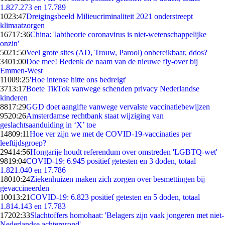
1.827.273 en 17.789
10
23:47
Dreigingsbeeld Milieucriminaliteit 2021 onderstreept
klimaatzorgen
167
17:36
China: 'labtheorie coronavirus is niet-wetenschappelijke
onzin'
50
21:50
Veel grote sites (AD, Trouw, Parool) onbereikbaar, ddos?
34
01:00
Doe mee! Bedenk de naam van de nieuwe fly-over bij
Emmen-West
110
09:25
'Hoe intense hitte ons bedreigt'
37
13:17
Boete TikTok vanwege schenden privacy Nederlandse
kinderen
88
17:29
GGD doet aangifte vanwege vervalste vaccinatiebewijzen
95
20:26
Amsterdamse rechtbank staat wijziging van
geslachtsaanduiding in ‘X’ toe
148
09:11
Hoe ver zijn we met de COVID-19-vaccinaties per
leeftijdsgroep?
294
14:56
Hongarije houdt referendum over omstreden 'LGBTQ-wet'
98
19:04
COVID-19: 6.945 positief getesten en 3 doden, totaal
1.821.040 en 17.786
180
10:24
Ziekenhuizen maken zich zorgen over besmettingen bij
gevaccineerden
100
13:21
COVID-19: 6.823 positief getesten en 5 doden, totaal
1.814.143 en 17.783
172
02:33
Slachtoffers homohaat: 'Belagers zijn vaak jongeren met niet-
Nederlandse achtergrond'