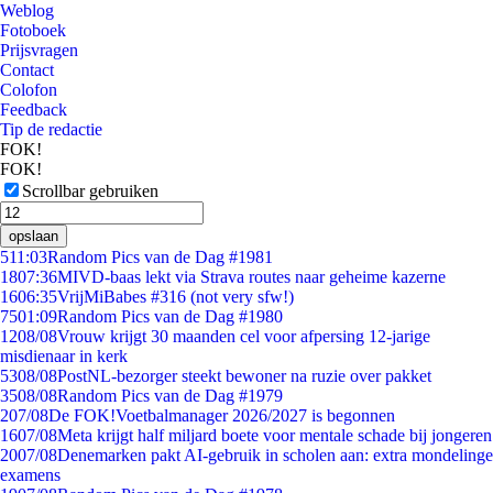
Weblog
Fotoboek
Prijsvragen
Contact
Colofon
Feedback
Tip de redactie
FOK!
FOK!
Scrollbar gebruiken
opslaan
5
11:03
Random Pics van de Dag #1981
18
07:36
MIVD-baas lekt via Strava routes naar geheime kazerne
16
06:35
VrijMiBabes #316 (not very sfw!)
75
01:09
Random Pics van de Dag #1980
12
08/08
Vrouw krijgt 30 maanden cel voor afpersing 12-jarige
misdienaar in kerk
53
08/08
PostNL-bezorger steekt bewoner na ruzie over pakket
35
08/08
Random Pics van de Dag #1979
2
07/08
De FOK!Voetbalmanager 2026/2027 is begonnen
16
07/08
Meta krijgt half miljard boete voor mentale schade bij jongeren
20
07/08
Denemarken pakt AI-gebruik in scholen aan: extra mondelinge
examens