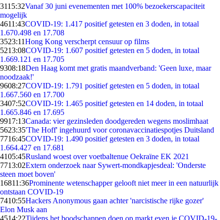
31
15:32
Vanaf 30 juni evenementen met 100% bezoekerscapaciteit
mogelijk
46
11:43
COVID-19: 1.417 positief getesten en 3 doden, in totaal
1.670.498 en 17.708
35
23:11
Hong Kong verscherpt censuur op films
52
13:08
COVID-19: 1.607 positief getesten en 5 doden, in totaal
1.669.121 en 17.705
93
08:18
Den Haag komt met gratis maandverband: 'Geen luxe, maar
noodzaak!'
96
08:27
COVID-19: 1.791 positief getesten en 5 doden, in totaal
1.667.560 en 17.700
34
07:52
COVID-19: 1.465 positief getesten en 14 doden, in totaal
1.665.846 en 17.695
99
17:13
Canada: vier gezinsleden doodgereden wegens moslimhaat
56
23:35
'The Hoff' ingehuurd voor coronavaccinatiespotjes Duitsland
77
16:45
COVID-19: 1.490 positief getesten en 3 doden, in totaal
1.664.427 en 17.681
41
05:45
Rusland woest over voetbaltenue Oekraïne EK 2021
77
13:02
Extern onderzoek naar Sywert-mondkapjesdeal: 'Onderste
steen moet boven'
168
11:36
Prominente wetenschapper gelooft niet meer in een natuurlijk
ontstaan COVID-19
74
10:55
Hackers Anonymous gaan achter 'narcistische rijke gozer'
Elon Musk aan
45
14:22
Tijdens het boodschappen doen op markt even je COVID-19-