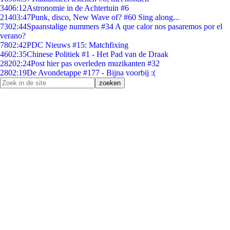
34
06:12
Astronomie in de Achtertuin #6
214
03:47
Punk, disco, New Wave of? #60 Sing along...
73
02:44
Spaanstalige nummers #34 A que calor nos pasaremos por el
verano?
78
02:42
PDC Nieuws #15: Matchfixing
46
02:35
Chinese Politiek #1 - Het Pad van de Draak
282
02:24
Post hier pas overleden muzikanten #32
28
02:19
De Avondetappe #177 - Bijna voorbij :(