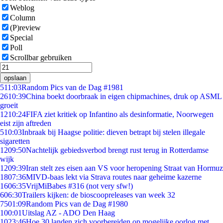
Weblog
Column
(P)review
Special
Poll
Scrollbar gebruiken
opslaan
5
11:03
Random Pics van de Dag #1981
26
10:39
China boekt doorbraak in eigen chipmachines, druk op ASML
groeit
12
10:24
FIFA ziet kritiek op Infantino als desinformatie, Noorwegen
eist zijn aftreden
5
10:03
Inbraak bij Haagse politie: dieven betrapt bij stelen illegale
sigaretten
12
09:50
Nachtelijk gebiedsverbod brengt rust terug in Rotterdamse
wijk
12
09:39
Iran stelt zes eisen aan VS voor heropening Straat van Hormuz
18
07:36
MIVD-baas lekt via Strava routes naar geheime kazerne
16
06:35
VrijMiBabes #316 (not very sfw!)
6
06:30
Trailers kijken: de bioscoopreleases van week 32
75
01:09
Random Pics van de Dag #1980
1
00:01
Uitslag AZ - ADO Den Haag
10
23:46
Hoe 30 landen zich voorbereiden op mogelijke oorlog met