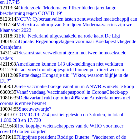
en 17.745
121
13:34
Onderzoek: 'Moderna en Pfizer bieden jarenlange
bescherming tegen COVID-19'
51
23:14
NCTV: Cyberaanvallen tasten zenuwstelsel maatschappij aan
59
17:34
Met extra aankoop van 6 miljoen Moderna-vaccins zijn we
klaar voor 2022
131
18:31
EK: Nederland uitgeschakeld na rode kaart De Ligt
190
19:55
Update: Regenboogvlaggen voor naar Boedapest vliegende
Oranjefans
143
11:41
Sesamstraat verwelkomt gezin met twee homoseksuele
vaders
42
11:08
Amerikanen kunnen 143 ufo-meldingen niet verklaren
91
12:36
Israel voert mondkapjesplicht binnen per direct weer in
101
12:09
Rutte daagt Hongarije uit: "Viktor, waarom blijf je in de
EU?"
65
08:12
Gele vaccinatie-boekje vanaf nu in ANWB-winkels te koop
63
00:35
Vanaf vandaag 'vaccinatiepaspoort' in CoronaCheck-app
108
16:35
Deltavariant rukt op: ruim 40% van Amsterdammers met
corona is ermee besmet
100
04:55
Sneeuwzwartje?
25
01:01
COVID-19: 724 positief getesten en 3 doden, in totaal
1.680.288 en 17.730
41
19:48
Hoe koppige wetenschappers van de WHO voor meer
covid19 doden zorgden
97
19:10
Filippijnse president Rodrigo Duterte: 'Vaccineren of de