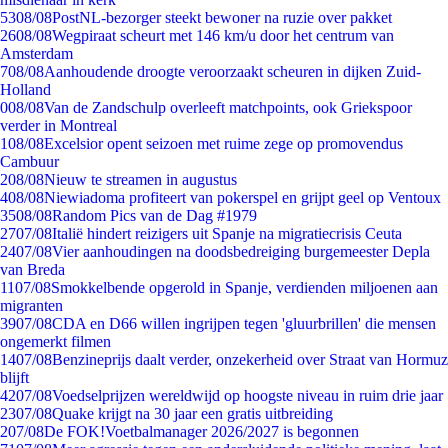
53
08/08
PostNL-bezorger steekt bewoner na ruzie over pakket
26
08/08
Wegpiraat scheurt met 146 km/u door het centrum van
Amsterdam
7
08/08
Aanhoudende droogte veroorzaakt scheuren in dijken Zuid-
Holland
0
08/08
Van de Zandschulp overleeft matchpoints, ook Griekspoor
verder in Montreal
1
08/08
Excelsior opent seizoen met ruime zege op promovendus
Cambuur
2
08/08
Nieuw te streamen in augustus
4
08/08
Niewiadoma profiteert van pokerspel en grijpt geel op Ventoux
35
08/08
Random Pics van de Dag #1979
27
07/08
Italië hindert reizigers uit Spanje na migratiecrisis Ceuta
24
07/08
Vier aanhoudingen na doodsbedreiging burgemeester Depla
van Breda
11
07/08
Smokkelbende opgerold in Spanje, verdienden miljoenen aan
migranten
39
07/08
CDA en D66 willen ingrijpen tegen 'gluurbrillen' die mensen
ongemerkt filmen
14
07/08
Benzineprijs daalt verder, onzekerheid over Straat van Hormuz
blijft
42
07/08
Voedselprijzen wereldwijd op hoogste niveau in ruim drie jaar
23
07/08
Quake krijgt na 30 jaar een gratis uitbreiding
2
07/08
De FOK!Voetbalmanager 2026/2027 is begonnen