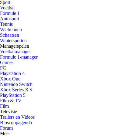
Sport
Voetbal
Formule 1
Autosport
Tennis
Wielrennen
Schaatsen
Wintersporten
Managerspelen
Voetbalmanager
Formule 1-manager
Games
PC
Playstation 4
Xbox One
Nintendo Switch
Xbox Series X|S
PlayStation 5
Film & TV
Film
Televisie
Trailers en Videos
Bioscoopagenda
Forum
Meer