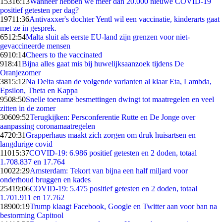
153
16:13
Wanneer hebben we meer dan 20.000 nieuwe COVID-19
positief getesten per dag?
197
11:36
Antivaxxer's dochter Yentl wil een vaccinatie, kinderarts gaat
met ze in gesprek.
65
12:54
Malta sluit als eerste EU-land zijn grenzen voor niet-
gevaccineerde mensen
69
10:14
Cheers to the vaccinated
9
18:41
Bijna alles gaat mis bij huwelijksaanzoek tijdens De
Oranjezomer
38
15:12
Na Delta staan de volgende varianten al klaar Eta, Lambda,
Epsilon, Theta en Kappa
95
08:50
Snelle toename besmettingen dwingt tot maatregelen en veel
zitten in de zomer
306
09:52
Terugkijken: Persconferentie Rutte en De Jonge over
aanpassing coronamaatregelen
47
20:31
Grapperhaus maakt zich zorgen om druk huisartsen en
langdurige covid
110
15:37
COVID-19: 6.986 positief getesten en 2 doden, totaal
1.708.837 en 17.764
100
22:29
Amsterdam: Tekort van bijna een half miljard voor
onderhoud bruggen en kades
254
19:06
COVID-19: 5.475 positief getesten en 2 doden, totaal
1.701.911 en 17.762
189
00:19
Trump klaagt Facebook, Google en Twitter aan voor ban na
bestorming Capitool