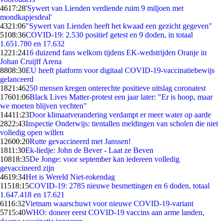
46
17:28
'Sywert van Lienden verdiende ruim 9 miljoen met
mondkapjesdeal'
43
21:06
"Sywert van Lienden heeft het kwaad een gezicht gegeven"
51
08:36
COVID-19: 2.530 positief getest en 9 doden, in totaal
1.651.780 en 17.632
12
21:24
16 duizend fans welkom tijdens EK-wedstrijden Oranje in
Johan Cruijff Arena
88
08:30
EU heeft platform voor digitaal COVID-19-vaccinatiebewijs
gelanceerd
18
21:46
250 mensen kregen onterechte positieve uitslag coronatest
176
01:06
Black Lives Matter-protest een jaar later: "Er is hoop, maar
we moeten blijven vechten"
144
11:23
Door klimaatverandering verdampt er meer water op aarde
28
22:43
Inspectie Onderwijs: tientallen meldingen van scholen die niet
volledig open willen
126
00:20
Rutte gevaccineerd met Janssen!
18
11:30
Ek-liedje: John de Bever - Laat ze Beven
108
18:35
De Jonge: voor september kan iedereen volledig
gevaccineerd zijn
46
19:34
Het is Wereld Niet-rokendag
115
18:15
COVID-19: 2785 nieuwe besmettingen en 6 doden, totaal
1.647.418 en 17.621
61
16:32
Vietnam waarschuwt voor nieuwe COVID-19-variant
57
15:40
WHO: doneer eerst COVID-19 vaccins aan arme landen,