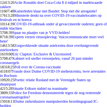
124
13:20
Actie Ronaldo doet Coca-Cola $ 4 miljard in marktwaarde
zakken
116
07:48
Kamerleden klaar met Baudet: Stop met die arrogantie!
176
13:28
Ministerie denkt na over COVID-19-vaccinatielocaties op
festivals en in horeca
101
14:39
COVID-19-uitbraak onder al gevaccineerde ouderen; geen of
milde klachten
57
08:39
Spaar nu plaatjes van je VVD-helden!
87
18:39
Experts vrezen virusopleving: 'risicocommunicatie moet veel
beter'
146
13:58
Zorgwekkende situatie asielcentra door overlastgevende
asielzoekers
16
19:00
Eric Clapton: Exclusive & Uncensored
57
08:47
Kabinet wil sneller versoepelen, vanaf 26 juni minder
coronaregels
183
18:25
Poll over de Corona-vaccinatie
41
18:07
Fraude door Duitse COVID-19 sneltestcentra, twee arrestaties
in Bochum
109
20:25
Poetin: relatie Rusland met de Verenigde Staten op
dieptepunt
42
15:28
Situatie Eriksen stabiel na reanimatie
38
09:33
Police for Freedom demonstreerde tegen de nog resterende
coronamaatregelen?
159
18:13
Duitse ziekenhuizen manipuleerden bezettingsgraad IC-
bedden