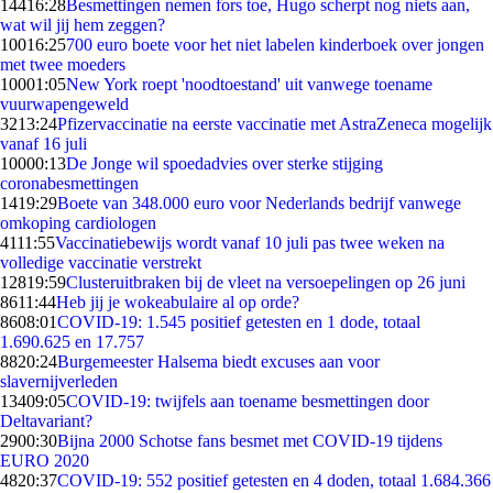
144
16:28
Besmettingen nemen fors toe, Hugo scherpt nog niets aan,
wat wil jij hem zeggen?
100
16:25
700 euro boete voor het niet labelen kinderboek over jongen
met twee moeders
100
01:05
New York roept 'noodtoestand' uit vanwege toename
vuurwapengeweld
32
13:24
Pfizervaccinatie na eerste vaccinatie met AstraZeneca mogelijk
vanaf 16 juli
100
00:13
De Jonge wil spoedadvies over sterke stijging
coronabesmettingen
14
19:29
Boete van 348.000 euro voor Nederlands bedrijf vanwege
omkoping cardiologen
41
11:55
Vaccinatiebewijs wordt vanaf 10 juli pas twee weken na
volledige vaccinatie verstrekt
128
19:59
Clusteruitbraken bij de vleet na versoepelingen op 26 juni
86
11:44
Heb jij je wokeabulaire al op orde?
86
08:01
COVID-19: 1.545 positief getesten en 1 dode, totaal
1.690.625 en 17.757
88
20:24
Burgemeester Halsema biedt excuses aan voor
slavernijverleden
134
09:05
COVID-19: twijfels aan toename besmettingen door
Deltavariant?
29
00:30
Bijna 2000 Schotse fans besmet met COVID-19 tijdens
EURO 2020
48
20:37
COVID-19: 552 positief getesten en 4 doden, totaal 1.684.366