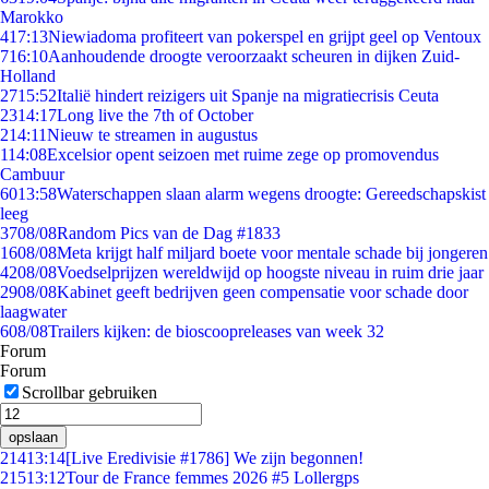
Marokko
4
17:13
Niewiadoma profiteert van pokerspel en grijpt geel op Ventoux
7
16:10
Aanhoudende droogte veroorzaakt scheuren in dijken Zuid-
Holland
27
15:52
Italië hindert reizigers uit Spanje na migratiecrisis Ceuta
23
14:17
Long live the 7th of October
2
14:11
Nieuw te streamen in augustus
1
14:08
Excelsior opent seizoen met ruime zege op promovendus
Cambuur
60
13:58
Waterschappen slaan alarm wegens droogte: Gereedschapskist
leeg
37
08/08
Random Pics van de Dag #1833
16
08/08
Meta krijgt half miljard boete voor mentale schade bij jongeren
42
08/08
Voedselprijzen wereldwijd op hoogste niveau in ruim drie jaar
29
08/08
Kabinet geeft bedrijven geen compensatie voor schade door
laagwater
6
08/08
Trailers kijken: de bioscoopreleases van week 32
Forum
Forum
Scrollbar gebruiken
opslaan
214
13:14
[Live Eredivisie #1786] We zijn begonnen!
215
13:12
Tour de France femmes 2026 #5 Lollergps