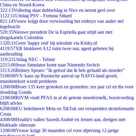
China en Noord-Korea
3
22:13
Vollering slaat dubbelslag in Nice en neemt geel over
11
22:11
Uitslag PSV - Fortuna Sittard
8
21:14
Vrouw krijgt door verwisseling het embryo van ander stel
ingebracht
5
20:35
Nieuwe president De la Espriella gaat strijd aan met
drugskartels Colombia
13
20:11
Geen 'happy end' bij seksdate via Kinky.nl
41
19:57
XR blokkeert A12 ruim twee uur, agent gebeten bij
aanhouding
3
19:21
Uitslag NEC - Telstar
22
15:00
Jesus Simulator komt naar Nintendo Switch
31
13:26
Britney Spears: "Ik geloof dat ik heb gefaald als moeder"
51
08/08
VS: kans op Russische aanval op NAVO-land groeit,
munitietekort wordt probleem
12
08/08
Broer 135 keer gestoken en gesneden: zes jaar cel en tbs voor
doodslag Gouda
21
08/08
RIVM vindt PFAS in al de geteste moedermelk, borstvoeding
blijft advies
62
08/08
EU bekritiseert Meta en TikTok om verspreiden desinformatie
Ceuta
43
08/08
Houthi's vallen Saoedi-Arabië en Jemen aan, dreigen met
blokkade olieroute
12
08/08
Vrouw krijgt 30 maanden cel voor afpersing 12-jarige
misdienaar in kerk