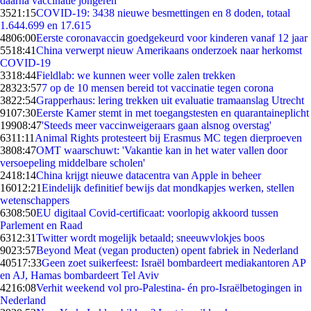
daarna vaccinatie jongeren
35
21:15
COVID-19: 3438 nieuwe besmettingen en 8 doden, totaal
1.644.699 en 17.615
48
06:00
Eerste coronavaccin goedgekeurd voor kinderen vanaf 12 jaar
55
18:41
China verwerpt nieuw Amerikaans onderzoek naar herkomst
COVID-19
33
18:44
Fieldlab: we kunnen weer volle zalen trekken
283
23:57
7 op de 10 mensen bereid tot vaccinatie tegen corona
38
22:54
Grapperhaus: lering trekken uit evaluatie tramaanslag Utrecht
91
07:30
Eerste Kamer stemt in met toegangstesten en quarantaineplicht
199
08:47
'Steeds meer vaccinweigeraars gaan alsnog overstag'
63
11:11
Animal Rights protesteert bij Erasmus MC tegen dierproeven
38
08:47
OMT waarschuwt: 'Vakantie kan in het water vallen door
versoepeling middelbare scholen'
24
18:14
China krijgt nieuwe datacentra van Apple in beheer
160
12:21
Eindelijk definitief bewijs dat mondkapjes werken, stellen
wetenschappers
63
08:50
EU digitaal Covid-certificaat: voorlopig akkoord tussen
Parlement en Raad
63
12:31
Twitter wordt mogelijk betaald; sneeuwvlokjes boos
90
23:57
Beyond Meat (vegan producten) opent fabriek in Nederland
405
17:33
Geen zoet suikerfeest: Israël bombardeert mediakantoren AP
en AJ, Hamas bombardeert Tel Aviv
42
16:08
Verhit weekend vol pro-Palestina- én pro-Israëlbetogingen in
Nederland