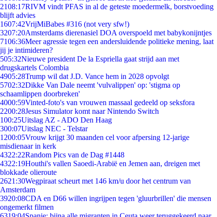
21
08:17
RIVM vindt PFAS in al de geteste moedermelk, borstvoeding
blijft advies
16
07:42
VrijMiBabes #316 (not very sfw!)
32
07:20
Amsterdams dierenasiel DOA overspoeld met babykonijntjes
71
06:36
Meer agressie tegen een andersluidende politieke mening, laat
jij je intimideren?
5
05:32
Nieuwe president De la Espriella gaat strijd aan met
drugskartels Colombia
49
05:28
Trump wil dat J.D. Vance hem in 2028 opvolgt
57
02:32
Dikke Van Dale neemt 'vulvalippen' op: 'stigma op
schaamlippen doorbreken'
40
00:59
Vinted-foto's van vrouwen massaal gedeeld op seksfora
22
00:28
Jesus Simulator komt naar Nintendo Switch
1
00:25
Uitslag AZ - ADO Den Haag
3
00:07
Uitslag NEC - Telstar
12
00:05
Vrouw krijgt 30 maanden cel voor afpersing 12-jarige
misdienaar in kerk
43
22:22
Random Pics van de Dag #1448
43
22:19
Houthi's vallen Saoedi-Arabië en Jemen aan, dreigen met
blokkade olieroute
26
21:30
Wegpiraat scheurt met 146 km/u door het centrum van
Amsterdam
39
20:08
CDA en D66 willen ingrijpen tegen 'gluurbrillen' die mensen
ongemerkt filmen
63
19:04
Spanje: bijna alle migranten in Ceuta weer teruggekeerd naar