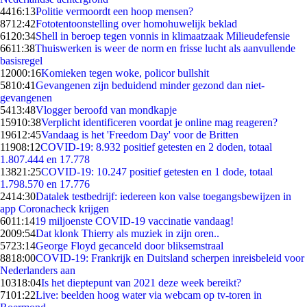
44
16:13
Politie vermoordt een hoop mensen?
87
12:42
Fototentoonstelling over homohuwelijk beklad
61
20:34
Shell in beroep tegen vonnis in klimaatzaak Milieudefensie
66
11:38
Thuiswerken is weer de norm en frisse lucht als aanvullende
basisregel
120
00:16
Komieken tegen woke, policor bullshit
58
10:41
Gevangenen zijn beduidend minder gezond dan niet-
gevangenen
54
13:48
Vlogger beroofd van mondkapje
159
10:38
Verplicht identificeren voordat je online mag reageren?
196
12:45
Vandaag is het 'Freedom Day' voor de Britten
119
08:12
COVID-19: 8.932 positief getesten en 2 doden, totaal
1.807.444 en 17.778
138
21:25
COVID-19: 10.247 positief getesten en 1 dode, totaal
1.798.570 en 17.776
24
14:30
Datalek testbedrijf: iedereen kon valse toegangsbewijzen in
app Coronacheck krijgen
60
11:14
19 miljoenste COVID-19 vaccinatie vandaag!
20
09:54
Dat klonk Thierry als muziek in zijn oren..
57
23:14
George Floyd gecanceld door bliksemstraal
88
18:00
COVID-19: Frankrijk en Duitsland scherpen inreisbeleid voor
Nederlanders aan
103
18:04
Is het dieptepunt van 2021 deze week bereikt?
71
01:22
Live: beelden hoog water via webcam op tv-toren in