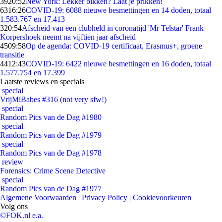
39
20:52
New York: Lekker bikken? Laat je prikken!
63
16:26
COVID-19: 6088 nieuwe besmettingen en 14 doden, totaal
1.583.767 en 17.413
3
20:54
Afscheid van een clubheld in coronatijd 'Mr Telstar' Frank
Korpershoek neemt na vijftien jaar afscheid
45
09:58
Op de agenda: COVID-19 certificaat, Erasmus+, groene
transitie
44
12:43
COVID-19: 6422 nieuwe besmettingen en 16 doden, totaal
1.577.754 en 17.399
Laatste reviews en specials
special
VrijMiBabes #316 (not very sfw!)
special
Random Pics van de Dag #1980
special
Random Pics van de Dag #1979
special
Random Pics van de Dag #1978
review
Forensics: Crime Scene Detective
special
Random Pics van de Dag #1977
Algemene Voorwaarden
|
Privacy Policy
|
Cookievoorkeuren
Volg ons
©FOK.nl e.a.