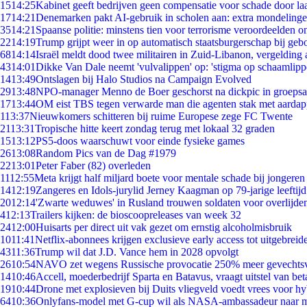
15
14:25
Kabinet geeft bedrijven geen compensatie voor schade door la
17
14:21
Denemarken pakt AI-gebruik in scholen aan: extra mondeling
35
14:21
Spaanse politie: minstens tien voor terrorisme veroordeelden 
22
14:19
Trump grijpt weer in op automatisch staatsburgerschap bij geb
68
14:14
Israël meldt dood twee militairen in Zuid-Libanon, vergeldin
43
14:01
Dikke Van Dale neemt 'vulvalippen' op: 'stigma op schaamlip
14
13:49
Ontslagen bij Halo Studios na Campaign Evolved
29
13:48
NPO-manager Menno de Boer geschorst na dickpic in groeps
17
13:44
OM eist TBS tegen verwarde man die agenten stak met aardap
1
13:37
Nieuwkomers schitteren bij ruime Europese zege FC Twente
21
13:31
Tropische hitte keert zondag terug met lokaal 32 graden
15
13:12
PS5-doos waarschuwt voor einde fysieke games
26
13:08
Random Pics van de Dag #1979
22
13:01
Peter Faber (82) overleden
11
12:55
Meta krijgt half miljard boete voor mentale schade bij jongeren
14
12:19
Zangeres en Idols-jurylid Jerney Kaagman op 79-jarige leeftij
20
12:14
'Zwarte weduwes' in Rusland trouwen soldaten voor overlijden
4
12:13
Trailers kijken: de bioscoopreleases van week 32
24
12:00
Huisarts per direct uit vak gezet om ernstig alcoholmisbruik
10
11:41
Netflix-abonnees krijgen exclusieve early access tot uitgebreid
43
11:36
Trump wil dat J.D. Vance hem in 2028 opvolgt
26
10:54
NAVO zet wegens Russische provocatie 250% meer gevechtsvl
14
10:46
Accell, moederbedrijf Sparta en Batavus, vraagt uitstel van bet
19
10:44
Drone met explosieven bij Duits vliegveld voedt vrees voor hy
64
10:36
Onlyfans-model met G-cup wil als NASA-ambassadeur naar 