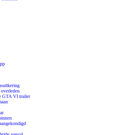
app
suitkering
d overleden
e GTA VI trailer
maan
ar
binnen
g aangekondigd
bride aanval