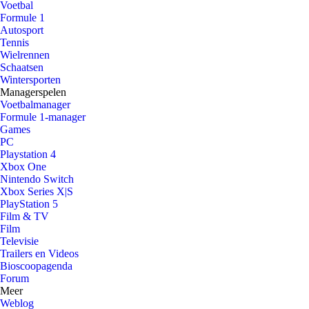
Voetbal
Formule 1
Autosport
Tennis
Wielrennen
Schaatsen
Wintersporten
Managerspelen
Voetbalmanager
Formule 1-manager
Games
PC
Playstation 4
Xbox One
Nintendo Switch
Xbox Series X|S
PlayStation 5
Film & TV
Film
Televisie
Trailers en Videos
Bioscoopagenda
Forum
Meer
Weblog