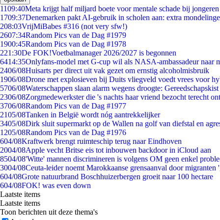
11
09:40
Meta krijgt half miljard boete voor mentale schade bij jongeren
17
09:37
Denemarken pakt AI-gebruik in scholen aan: extra mondeling
2
08:03
VrijMiBabes #316 (not very sfw!)
26
07:34
Random Pics van de Dag #1979
19
00:45
Random Pics van de Dag #1978
2
21:30
De FOK!Voetbalmanager 2026/2027 is begonnen
64
14:35
Onlyfans-model met G-cup wil als NASA-ambassadeur naar 
24
06/08
Huisarts per direct uit vak gezet om ernstig alcoholmisbruik
19
06/08
Drone met explosieven bij Duits vliegveld voedt vrees voor hy
57
06/08
Waterschappen slaan alarm wegens droogte: Gereedschapskist
23
06/08
Zorgmedewerkster die 's nachts haar vriend bezocht terecht on
37
06/08
Random Pics van de Dag #1977
21
05/08
Tanken in België wordt nóg aantrekkelijker
34
05/08
Dirk sluit supermarkt op de Wallen na golf van diefstal en agre
12
05/08
Random Pics van de Dag #1976
6
04/08
Kraftwerk brengt ruimteschip terug naar Eindhoven
20
04/08
Apple vecht Britse eis tot inbouwen backdoor in iCloud aan
85
04/08
'Witte' mannen discrimineren is volgens OM geen enkel probl
30
04/08
Ceuta-leider noemt Marokkaanse grensaanval door migranten 
6
04/08
Grote natuurbrand Boschhuizerbergen groeit naar 100 hectare
6
04/08
FOK! was even down
Laatste items
Laatste items
Toon berichten uit deze thema's