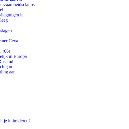
duurzaamheidsclaims
el
iegtuigen in
 leeg
tslagen
rtner Ceva
. (66)
lijk in Europa
Rusland
ichigan
aling aan
ij je intimideren?