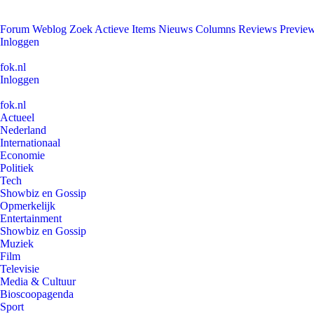
Forum
Weblog
Zoek
Actieve Items
Nieuws
Columns
Reviews
Previe
Inloggen
fok.nl
Inloggen
fok.nl
Actueel
Nederland
Internationaal
Economie
Politiek
Tech
Showbiz en Gossip
Opmerkelijk
Entertainment
Showbiz en Gossip
Muziek
Film
Televisie
Media & Cultuur
Bioscoopagenda
Sport