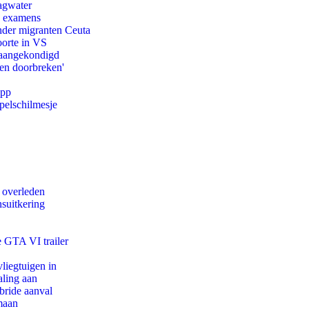
agwater
e examens
onder migranten Ceuta
oorte in VS
g aangekondigd
pen doorbreken'
app
pelschilmesje
d overleden
suitkering
e GTA VI trailer
iegtuigen in
aling aan
bride aanval
maan