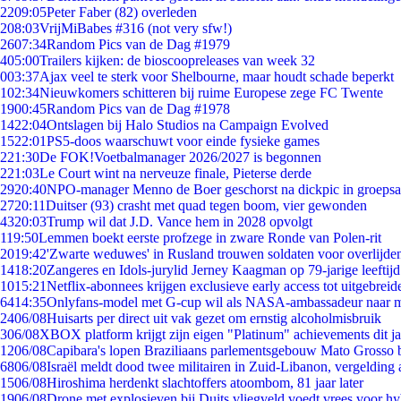
22
09:05
Peter Faber (82) overleden
2
08:03
VrijMiBabes #316 (not very sfw!)
26
07:34
Random Pics van de Dag #1979
4
05:00
Trailers kijken: de bioscoopreleases van week 32
0
03:37
Ajax veel te sterk voor Shelbourne, maar houdt schade beperkt
1
02:34
Nieuwkomers schitteren bij ruime Europese zege FC Twente
19
00:45
Random Pics van de Dag #1978
14
22:04
Ontslagen bij Halo Studios na Campaign Evolved
15
22:01
PS5-doos waarschuwt voor einde fysieke games
2
21:30
De FOK!Voetbalmanager 2026/2027 is begonnen
2
21:03
Le Court wint na nerveuze finale, Pieterse derde
29
20:40
NPO-manager Menno de Boer geschorst na dickpic in groeps
27
20:11
Duitser (93) crasht met quad tegen boom, vier gewonden
43
20:03
Trump wil dat J.D. Vance hem in 2028 opvolgt
1
19:50
Lemmen boekt eerste profzege in zware Ronde van Polen-rit
20
19:42
'Zwarte weduwes' in Rusland trouwen soldaten voor overlijden
14
18:20
Zangeres en Idols-jurylid Jerney Kaagman op 79-jarige leeftij
10
15:21
Netflix-abonnees krijgen exclusieve early access tot uitgebreid
64
14:35
Onlyfans-model met G-cup wil als NASA-ambassadeur naar 
24
06/08
Huisarts per direct uit vak gezet om ernstig alcoholmisbruik
3
06/08
XBOX platform krijgt zijn eigen "Platinum" achievements dit ja
12
06/08
Capibara's lopen Braziliaans parlementsgebouw Mato Grosso 
68
06/08
Israël meldt dood twee militairen in Zuid-Libanon, vergeldin
15
06/08
Hiroshima herdenkt slachtoffers atoombom, 81 jaar later
19
06/08
Drone met explosieven bij Duits vliegveld voedt vrees voor hy