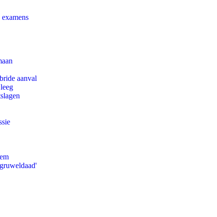
e examens
maan
bride aanval
 leeg
tslagen
ssie
eem
'gruweldaad'