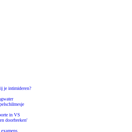
ij je intimideren?
agwater
pelschilmesje
oorte in VS
pen doorbreken'
e examens