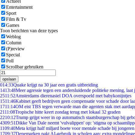
Actueel
Entertainment
Sport
Film & Tv
Games
Toon berichten van deze types
Weblog
Column
(P)review
Special
Poll
Scrollbar gebruiken
opslaan
0
14:33
Quake krijgt na 30 jaar een gratis uitbreiding
14
13:48
Meer agressie tegen een andersluidende politieke mening, laat j
25
11:52
Amsterdams dierenasiel DOA overspoeld met babykonijntjes
15
11:46
Kabinet geeft bedrijven geen compensatie voor schade door la
17
11:14
OM eist TBS tegen verwarde man die agenten stak met aardap
21
11:08
Tropische hitte keert zondag terug met lokaal 32 graden
22
10:12
Trump grijpt weer in op automatisch staatsburgerschap bij geb
43
09:51
Dikke Van Dale neemt 'vulvalippen' op: 'stigma op schaamlip
11
09:40
Meta krijgt half miljard boete voor mentale schade bij jongeren
17
09:37
Denemarken pakt AI-gebruik in scholen aan: extra mondeling