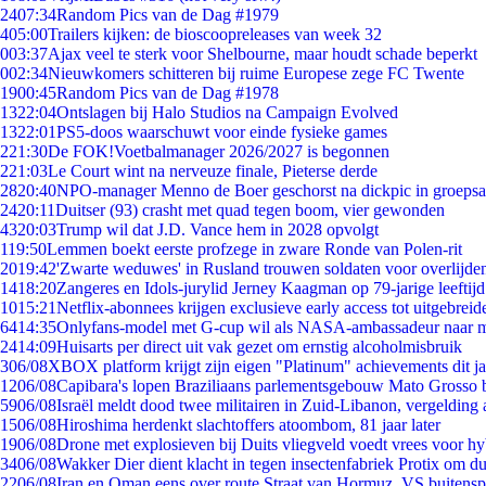
24
07:34
Random Pics van de Dag #1979
4
05:00
Trailers kijken: de bioscoopreleases van week 32
0
03:37
Ajax veel te sterk voor Shelbourne, maar houdt schade beperkt
0
02:34
Nieuwkomers schitteren bij ruime Europese zege FC Twente
19
00:45
Random Pics van de Dag #1978
13
22:04
Ontslagen bij Halo Studios na Campaign Evolved
13
22:01
PS5-doos waarschuwt voor einde fysieke games
2
21:30
De FOK!Voetbalmanager 2026/2027 is begonnen
2
21:03
Le Court wint na nerveuze finale, Pieterse derde
28
20:40
NPO-manager Menno de Boer geschorst na dickpic in groeps
24
20:11
Duitser (93) crasht met quad tegen boom, vier gewonden
43
20:03
Trump wil dat J.D. Vance hem in 2028 opvolgt
1
19:50
Lemmen boekt eerste profzege in zware Ronde van Polen-rit
20
19:42
'Zwarte weduwes' in Rusland trouwen soldaten voor overlijden
14
18:20
Zangeres en Idols-jurylid Jerney Kaagman op 79-jarige leeftij
10
15:21
Netflix-abonnees krijgen exclusieve early access tot uitgebreid
64
14:35
Onlyfans-model met G-cup wil als NASA-ambassadeur naar 
24
14:09
Huisarts per direct uit vak gezet om ernstig alcoholmisbruik
3
06/08
XBOX platform krijgt zijn eigen "Platinum" achievements dit ja
12
06/08
Capibara's lopen Braziliaans parlementsgebouw Mato Grosso 
59
06/08
Israël meldt dood twee militairen in Zuid-Libanon, vergeldin
15
06/08
Hiroshima herdenkt slachtoffers atoombom, 81 jaar later
19
06/08
Drone met explosieven bij Duits vliegveld voedt vrees voor hy
34
06/08
Wakker Dier dient klacht in tegen insectenfabriek Protix om 
22
06/08
Iran en Oman eens over route Straat van Hormuz, VS buitensp