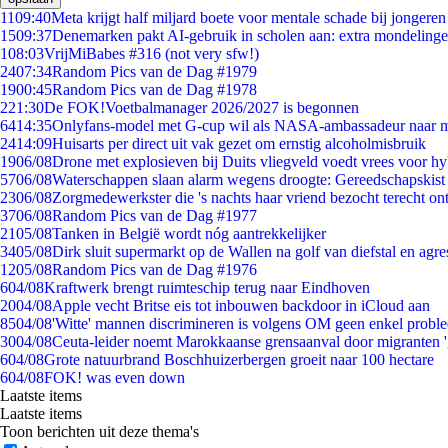
11
09:40
Meta krijgt half miljard boete voor mentale schade bij jongeren
15
09:37
Denemarken pakt AI-gebruik in scholen aan: extra mondeling
1
08:03
VrijMiBabes #316 (not very sfw!)
24
07:34
Random Pics van de Dag #1979
19
00:45
Random Pics van de Dag #1978
2
21:30
De FOK!Voetbalmanager 2026/2027 is begonnen
64
14:35
Onlyfans-model met G-cup wil als NASA-ambassadeur naar 
24
14:09
Huisarts per direct uit vak gezet om ernstig alcoholmisbruik
19
06/08
Drone met explosieven bij Duits vliegveld voedt vrees voor hy
57
06/08
Waterschappen slaan alarm wegens droogte: Gereedschapskist
23
06/08
Zorgmedewerkster die 's nachts haar vriend bezocht terecht on
37
06/08
Random Pics van de Dag #1977
21
05/08
Tanken in België wordt nóg aantrekkelijker
34
05/08
Dirk sluit supermarkt op de Wallen na golf van diefstal en agre
12
05/08
Random Pics van de Dag #1976
6
04/08
Kraftwerk brengt ruimteschip terug naar Eindhoven
20
04/08
Apple vecht Britse eis tot inbouwen backdoor in iCloud aan
85
04/08
'Witte' mannen discrimineren is volgens OM geen enkel probl
30
04/08
Ceuta-leider noemt Marokkaanse grensaanval door migranten 
6
04/08
Grote natuurbrand Boschhuizerbergen groeit naar 100 hectare
6
04/08
FOK! was even down
Laatste items
Laatste items
Toon berichten uit deze thema's