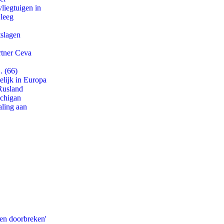
iegtuigen in
 leeg
tslagen
rtner Ceva
. (66)
lijk in Europa
Rusland
ichigan
aling aan
pen doorbreken'