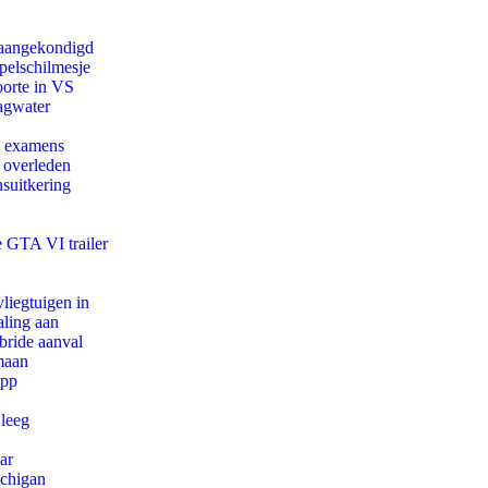
g aangekondigd
pelschilmesje
oorte in VS
agwater
e examens
d overleden
suitkering
e GTA VI trailer
iegtuigen in
aling aan
bride aanval
maan
app
 leeg
ar
ichigan