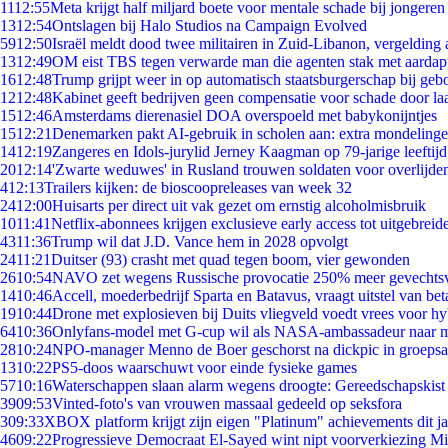
11
12:55
Meta krijgt half miljard boete voor mentale schade bij jongeren
13
12:54
Ontslagen bij Halo Studios na Campaign Evolved
59
12:50
Israël meldt dood twee militairen in Zuid-Libanon, vergeldin
13
12:49
OM eist TBS tegen verwarde man die agenten stak met aardap
16
12:48
Trump grijpt weer in op automatisch staatsburgerschap bij geb
12
12:48
Kabinet geeft bedrijven geen compensatie voor schade door la
15
12:46
Amsterdams dierenasiel DOA overspoeld met babykonijntjes
15
12:21
Denemarken pakt AI-gebruik in scholen aan: extra mondeling
14
12:19
Zangeres en Idols-jurylid Jerney Kaagman op 79-jarige leeftij
20
12:14
'Zwarte weduwes' in Rusland trouwen soldaten voor overlijden
4
12:13
Trailers kijken: de bioscoopreleases van week 32
24
12:00
Huisarts per direct uit vak gezet om ernstig alcoholmisbruik
10
11:41
Netflix-abonnees krijgen exclusieve early access tot uitgebreid
43
11:36
Trump wil dat J.D. Vance hem in 2028 opvolgt
24
11:21
Duitser (93) crasht met quad tegen boom, vier gewonden
26
10:54
NAVO zet wegens Russische provocatie 250% meer gevechtsvl
14
10:46
Accell, moederbedrijf Sparta en Batavus, vraagt uitstel van bet
19
10:44
Drone met explosieven bij Duits vliegveld voedt vrees voor hy
64
10:36
Onlyfans-model met G-cup wil als NASA-ambassadeur naar 
28
10:24
NPO-manager Menno de Boer geschorst na dickpic in groeps
13
10:22
PS5-doos waarschuwt voor einde fysieke games
57
10:16
Waterschappen slaan alarm wegens droogte: Gereedschapskist
39
09:53
Vinted-foto's van vrouwen massaal gedeeld op seksfora
3
09:33
XBOX platform krijgt zijn eigen "Platinum" achievements dit ja
46
09:22
Progressieve Democraat El-Sayed wint nipt voorverkiezing M