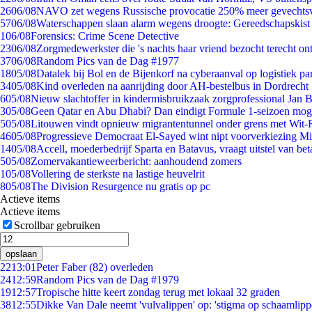
26
06/08
NAVO zet wegens Russische provocatie 250% meer gevechtsvl
57
06/08
Waterschappen slaan alarm wegens droogte: Gereedschapskist
1
06/08
Forensics: Crime Scene Detective
23
06/08
Zorgmedewerkster die 's nachts haar vriend bezocht terecht on
37
06/08
Random Pics van de Dag #1977
18
05/08
Datalek bij Bol en de Bijenkorf na cyberaanval op logistiek pa
34
05/08
Kind overleden na aanrijding door AH-bestelbus in Dordrecht
6
05/08
Nieuw slachtoffer in kindermisbruikzaak zorgprofessional Jan B
3
05/08
Geen Qatar en Abu Dhabi? Dan eindigt Formule 1-seizoen moge
5
05/08
Litouwen vindt opnieuw migrantentunnel onder grens met Wit-
46
05/08
Progressieve Democraat El-Sayed wint nipt voorverkiezing M
14
05/08
Accell, moederbedrijf Sparta en Batavus, vraagt uitstel van bet
5
05/08
Zomervakantieweerbericht: aanhoudend zomers
1
05/08
Vollering de sterkste na lastige heuvelrit
8
05/08
The Division Resurgence nu gratis op pc
Actieve items
Actieve items
Scrollbar gebruiken
opslaan
22
13:01
Peter Faber (82) overleden
24
12:59
Random Pics van de Dag #1979
19
12:57
Tropische hitte keert zondag terug met lokaal 32 graden
38
12:55
Dikke Van Dale neemt 'vulvalippen' op: 'stigma op schaamlip