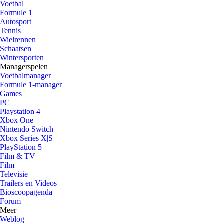
Voetbal
Formule 1
Autosport
Tennis
Wielrennen
Schaatsen
Wintersporten
Managerspelen
Voetbalmanager
Formule 1-manager
Games
PC
Playstation 4
Xbox One
Nintendo Switch
Xbox Series X|S
PlayStation 5
Film & TV
Film
Televisie
Trailers en Videos
Bioscoopagenda
Forum
Meer
Weblog