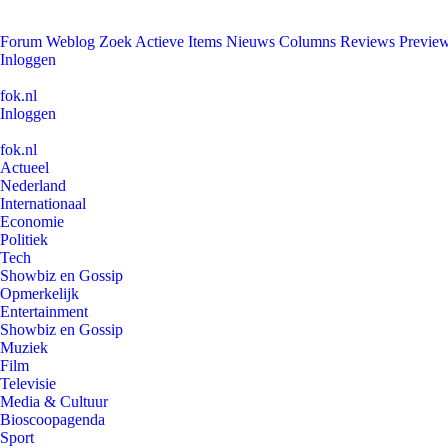
Forum
Weblog
Zoek
Actieve Items
Nieuws
Columns
Reviews
Previe
Inloggen
fok.nl
Inloggen
fok.nl
Actueel
Nederland
Internationaal
Economie
Politiek
Tech
Showbiz en Gossip
Opmerkelijk
Entertainment
Showbiz en Gossip
Muziek
Film
Televisie
Media & Cultuur
Bioscoopagenda
Sport