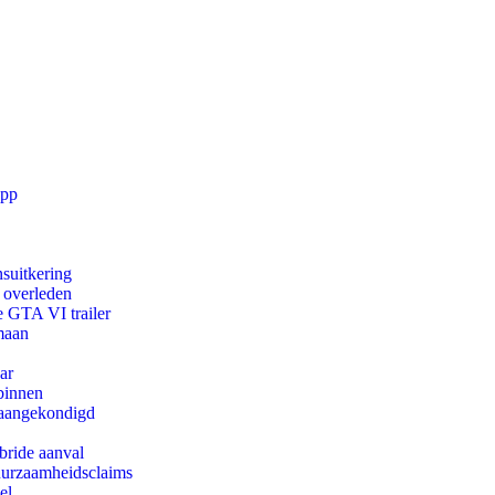
app
suitkering
d overleden
e GTA VI trailer
maan
ar
binnen
g aangekondigd
bride aanval
duurzaamheidsclaims
el