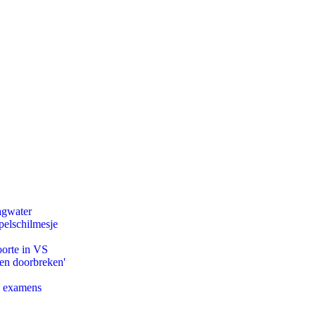
agwater
pelschilmesje
oorte in VS
pen doorbreken'
e examens