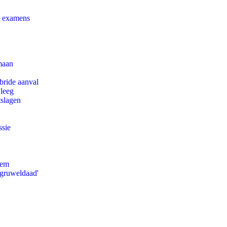
e examens
maan
bride aanval
 leeg
tslagen
ssie
eem
'gruweldaad'