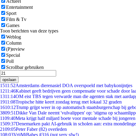
Actueel
Entertainment
Sport
Film & Tv
Games
Toon berichten van deze types
Weblog
Column
(P)review
Special
Poll
Scrollbar gebruiken
opslaan
15
11:52
Amsterdams dierenasiel DOA overspoeld met babykonijntjes
12
11:46
Kabinet geeft bedrijven geen compensatie voor schade door la
13
11:14
OM eist TBS tegen verwarde man die agenten stak met aardap
19
11:08
Tropische hitte keert zondag terug met lokaal 32 graden
16
10:12
Trump grijpt weer in op automatisch staatsburgerschap bij geb
38
09:51
Dikke Van Dale neemt 'vulvalippen' op: 'stigma op schaamlip
11
09:40
Meta krijgt half miljard boete voor mentale schade bij jongeren
15
09:37
Denemarken pakt AI-gebruik in scholen aan: extra mondeling
21
09:05
Peter Faber (82) overleden
1
08:03
VrijMiBabes #316 (not very sfw!)