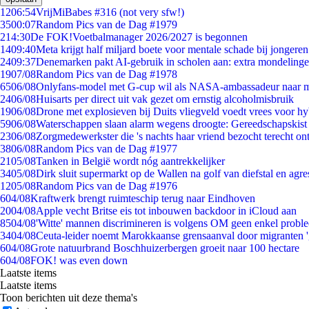
12
06:54
VrijMiBabes #316 (not very sfw!)
35
00:07
Random Pics van de Dag #1979
2
14:30
De FOK!Voetbalmanager 2026/2027 is begonnen
14
09:40
Meta krijgt half miljard boete voor mentale schade bij jongeren
24
09:37
Denemarken pakt AI-gebruik in scholen aan: extra mondeling
19
07/08
Random Pics van de Dag #1978
65
06/08
Onlyfans-model met G-cup wil als NASA-ambassadeur naar 
24
06/08
Huisarts per direct uit vak gezet om ernstig alcoholmisbruik
19
06/08
Drone met explosieven bij Duits vliegveld voedt vrees voor hy
59
06/08
Waterschappen slaan alarm wegens droogte: Gereedschapskist
23
06/08
Zorgmedewerkster die 's nachts haar vriend bezocht terecht on
38
06/08
Random Pics van de Dag #1977
21
05/08
Tanken in België wordt nóg aantrekkelijker
34
05/08
Dirk sluit supermarkt op de Wallen na golf van diefstal en agre
12
05/08
Random Pics van de Dag #1976
6
04/08
Kraftwerk brengt ruimteschip terug naar Eindhoven
20
04/08
Apple vecht Britse eis tot inbouwen backdoor in iCloud aan
85
04/08
'Witte' mannen discrimineren is volgens OM geen enkel probl
34
04/08
Ceuta-leider noemt Marokkaanse grensaanval door migranten 
6
04/08
Grote natuurbrand Boschhuizerbergen groeit naar 100 hectare
6
04/08
FOK! was even down
Laatste items
Laatste items
Toon berichten uit deze thema's