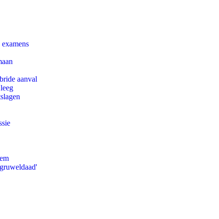
e examens
maan
bride aanval
 leeg
tslagen
ssie
eem
'gruweldaad'