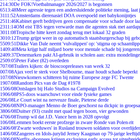
2
14:30
De FOK!Voetbalmanager 2026/2027 is begonnen
65
13:48
Meer agressie tegen een andersluidende politieke mening, laat j
31
11:52
Amsterdams dierenasiel DOA overspoeld met babykonijntjes
25
11:46
Kabinet geeft bedrijven geen compensatie voor schade door la
23
11:14
OM eist TBS tegen verwarde man die agenten stak met aardap
30
11:08
Tropische hitte keert zondag terug met lokaal 32 graden
30
10:12
Trump grijpt weer in op automatisch staatsburgerschap bij geb
55
09:51
Dikke Van Dale neemt 'vulvalippen' op: 'stigma op schaamlip
14
09:40
Meta krijgt half miljard boete voor mentale schade bij jongeren
24
09:37
Denemarken pakt AI-gebruik in scholen aan: extra mondeling
25
09:05
Peter Faber (82) overleden
7
07/08
Trailers kijken: de bioscoopreleases van week 32
0
07/08
Ajax veel te sterk voor Shelbourne, maar houdt schade beperkt
1
07/08
Nieuwkomers schitteren bij ruime Europese zege FC Twente
19
07/08
Random Pics van de Dag #1978
15
06/08
Ontslagen bij Halo Studios na Campaign Evolved
19
06/08
PS5-doos waarschuwt voor einde fysieke games
2
06/08
Le Court wint na nerveuze finale, Pieterse derde
29
06/08
NPO-manager Menno de Boer geschorst na dickpic in groeps
38
06/08
Duitser (93) crasht met quad tegen boom, vier gewonden
47
06/08
Trump wil dat J.D. Vance hem in 2028 opvolgt
1
06/08
Lemmen boekt eerste profzege in zware Ronde van Polen-rit
24
06/08
'Zwarte weduwes' in Rusland trouwen soldaten voor overlijden
14
06/08
Zangeres en Idols-jurylid Jerney Kaagman op 79-jarige leeftij
10
06/08
Netflix-abonnees krijgen exclusieve early access tot uitgebreid