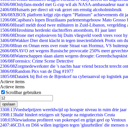
65
06/08
Onlyfans-model met G-cup wil als NASA-ambassadeur naar 
24
06/08
Huisarts per direct uit vak gezet om ernstig alcoholmisbruik
3
06/08
XBOX platform krijgt zijn eigen "Platinum" achievements dit ja
12
06/08
Capibara's lopen Braziliaans parlementsgebouw Mato Grosso 
69
06/08
Israël meldt dood twee militairen in Zuid-Libanon, vergeldin
15
06/08
Hiroshima herdenkt slachtoffers atoombom, 81 jaar later
19
06/08
Drone met explosieven bij Duits vliegveld voedt vrees voor hy
34
06/08
Wakker Dier dient klacht in tegen insectenfabriek Protix om 
22
06/08
Iran en Oman eens over route Straat van Hormuz, VS buitensp
26
06/08
NAVO zet wegens Russische provocatie 250% meer gevechtsvl
59
06/08
Waterschappen slaan alarm wegens droogte: Gereedschapskist
1
06/08
Forensics: Crime Scene Detective
23
06/08
Zorgmedewerkster die 's nachts haar vriend bezocht terecht on
38
06/08
Random Pics van de Dag #1977
18
05/08
Datalek bij Bol en de Bijenkorf na cyberaanval op logistiek pa
Actieve items
Actieve items
Scrollbar gebruiken
opslaan
33
08:13
Voedselprijzen wereldwijd op hoogste niveau in ruim drie jaar
19
08:13
Italië hindert reizigers uit Spanje na migratiecrisis Ceuta
1
08:03
Niewiadoma profiteert van pokerspel en grijpt geel op Ventoux
24
07:46
CDA en D66 willen ingrijpen tegen 'gluurbrillen' die mensen 