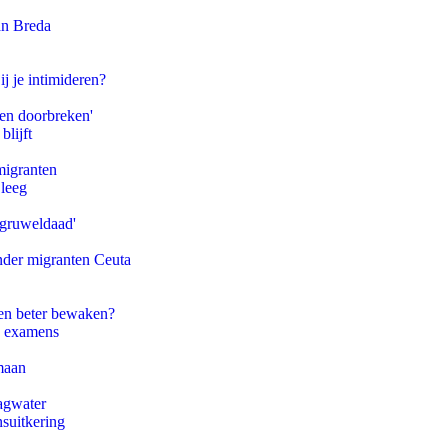
an Breda
ij je intimideren?
pen doorbreken'
blijft
migranten
 leeg
'gruweldaad'
onder migranten Ceuta
en beter bewaken?
e examens
maan
agwater
suitkering