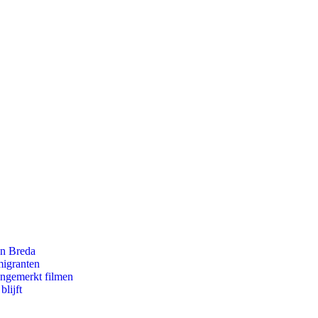
an Breda
migranten
ongemerkt filmen
lijft