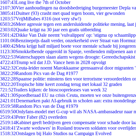
16
07:43
Long live the 7th of October
21
07:30
Vier aanhoudingen na doodsbedreiging burgemeester Depla v
38
05:41
Duitser (93) crasht met quad tegen boom, vier gewonden
12
03:57
VrijMiBabes #316 (not very sfw!)
65
03:26
Meer agressie tegen een andersluidende politieke mening, laat j
23
03:02
Quake krijgt na 30 jaar een gratis uitbreiding
55
01:42
Dikke Van Dale neemt 'vulvalippen' op: 'stigma op schaamlip
11
01:06
Benzineprijs daalt verder, onzekerheid over Straat van Hormuz 
14
00:42
Meta krijgt half miljard boete voor mentale schade bij jongeren
11
23:30
Smokkelbende opgerold in Spanje, verdienden miljoenen aan 
59
22:53
Waterschappen slaan alarm wegens droogte: Gereedschapskist
47
22:43
Trump wil dat J.D. Vance hem in 2028 opvolgt
34
22:32
Ceuta-leider noemt Marokkaanse grensaanval door migranten 
38
22:29
Random Pics van de Dag #1977
38
22:28
Spaanse politie: minstens tien voor terrorisme veroordeelden 
30
22:20
Tropische hitte keert zondag terug met lokaal 32 graden
7
21:52
Trailers kijken: de bioscoopreleases van week 32
46
21:30
Spoedberaad EU na crisis Ceuta, moeten we onze buitengrenz
24
21:01
Denemarken pakt AI-gebruik in scholen aan: extra mondeling
35
19:58
Random Pics van de Dag #1979
65
19:50
Onlyfans-model met G-cup wil als NASA-ambassadeur naar 
25
19:43
Peter Faber (82) overleden
25
19:14
Kabinet geeft bedrijven geen compensatie voor schade door la
24
18:41
'Zwarte weduwes' in Rusland trouwen soldaten voor overlijden
15
18:32
Ontslagen bij Halo Studios na Campaign Evolved