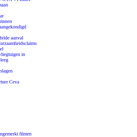
maan
ar
binnen
g aangekondigd
bride aanval
duurzaamheidsclaims
el
iegtuigen in
 leeg
tslagen
rtner Ceva
ongemerkt filmen