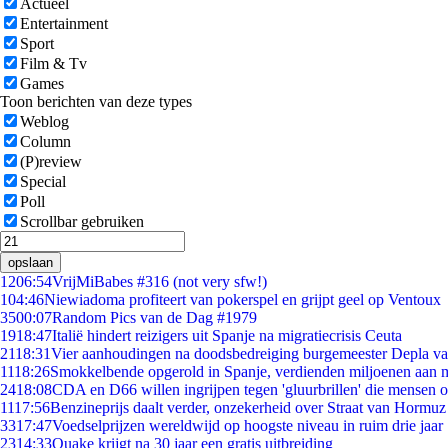
Actueel
Entertainment
Sport
Film & Tv
Games
Toon berichten van deze types
Weblog
Column
(P)review
Special
Poll
Scrollbar gebruiken
opslaan
12
06:54
VrijMiBabes #316 (not very sfw!)
1
04:46
Niewiadoma profiteert van pokerspel en grijpt geel op Ventoux
35
00:07
Random Pics van de Dag #1979
19
18:47
Italië hindert reizigers uit Spanje na migratiecrisis Ceuta
21
18:31
Vier aanhoudingen na doodsbedreiging burgemeester Depla v
11
18:26
Smokkelbende opgerold in Spanje, verdienden miljoenen aan 
24
18:08
CDA en D66 willen ingrijpen tegen 'gluurbrillen' die mensen 
11
17:56
Benzineprijs daalt verder, onzekerheid over Straat van Hormuz b
33
17:47
Voedselprijzen wereldwijd op hoogste niveau in ruim drie jaar
23
14:33
Quake krijgt na 30 jaar een gratis uitbreiding