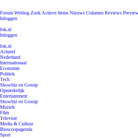
Forum
Weblog
Zoek
Actieve Items
Nieuws
Columns
Reviews
Previe
Inloggen
fok.nl
Inloggen
fok.nl
Actueel
Nederland
Internationaal
Economie
Politiek
Tech
Showbiz en Gossip
Opmerkelijk
Entertainment
Showbiz en Gossip
Muziek
Film
Televisie
Media & Cultuur
Bioscoopagenda
Sport