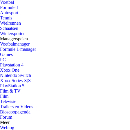
Voetbal
Formule 1
Autosport
Tennis
Wielrennen
Schaatsen
Wintersporten
Managerspelen
Voetbalmanager
Formule 1-manager
Games
PC
Playstation 4
Xbox One
Nintendo Switch
Xbox Series X|S
PlayStation 5
Film & TV
Film
Televisie
Trailers en Videos
Bioscoopagenda
Forum
Meer
Weblog