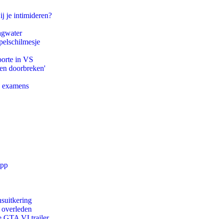
ij je intimideren?
agwater
pelschilmesje
oorte in VS
pen doorbreken'
e examens
app
suitkering
d overleden
e GTA VI trailer