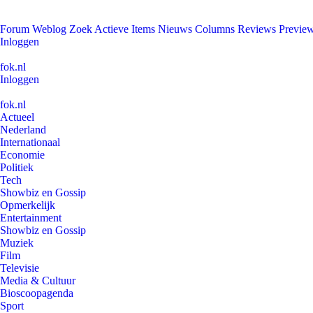
Forum
Weblog
Zoek
Actieve Items
Nieuws
Columns
Reviews
Previe
Inloggen
fok.nl
Inloggen
fok.nl
Actueel
Nederland
Internationaal
Economie
Politiek
Tech
Showbiz en Gossip
Opmerkelijk
Entertainment
Showbiz en Gossip
Muziek
Film
Televisie
Media & Cultuur
Bioscoopagenda
Sport