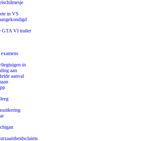
lschilmesje
orte in VS
g aangekondigd
e GTA VI trailer
e examens
iegtuigen in
aling aan
bride aanval
maan
app
 leeg
suitkering
ar
ichigan
duurzaamheidsclaims