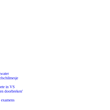
gwater
lschilmesje
orte in VS
pen doorbreken'
e examens