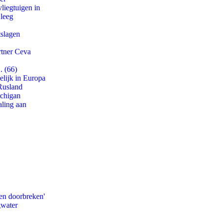
iegtuigen in
 leeg
tslagen
rtner Ceva
. (66)
lijk in Europa
Rusland
ichigan
aling aan
en doorbreken'
gwater