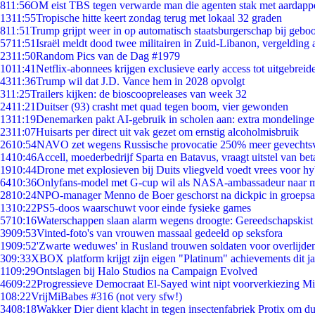
8
11:56
OM eist TBS tegen verwarde man die agenten stak met aardappe
13
11:55
Tropische hitte keert zondag terug met lokaal 32 graden
8
11:51
Trump grijpt weer in op automatisch staatsburgerschap bij gebo
57
11:51
Israël meldt dood twee militairen in Zuid-Libanon, vergeldin
23
11:50
Random Pics van de Dag #1979
10
11:41
Netflix-abonnees krijgen exclusieve early access tot uitgebreid
43
11:36
Trump wil dat J.D. Vance hem in 2028 opvolgt
3
11:25
Trailers kijken: de bioscoopreleases van week 32
24
11:21
Duitser (93) crasht met quad tegen boom, vier gewonden
13
11:19
Denemarken pakt AI-gebruik in scholen aan: extra mondeling
23
11:07
Huisarts per direct uit vak gezet om ernstig alcoholmisbruik
26
10:54
NAVO zet wegens Russische provocatie 250% meer gevechtsvl
14
10:46
Accell, moederbedrijf Sparta en Batavus, vraagt uitstel van bet
19
10:44
Drone met explosieven bij Duits vliegveld voedt vrees voor hy
64
10:36
Onlyfans-model met G-cup wil als NASA-ambassadeur naar 
28
10:24
NPO-manager Menno de Boer geschorst na dickpic in groeps
13
10:22
PS5-doos waarschuwt voor einde fysieke games
57
10:16
Waterschappen slaan alarm wegens droogte: Gereedschapskist
39
09:53
Vinted-foto's van vrouwen massaal gedeeld op seksfora
19
09:52
'Zwarte weduwes' in Rusland trouwen soldaten voor overlijden
3
09:33
XBOX platform krijgt zijn eigen "Platinum" achievements dit ja
11
09:29
Ontslagen bij Halo Studios na Campaign Evolved
46
09:22
Progressieve Democraat El-Sayed wint nipt voorverkiezing M
1
08:22
VrijMiBabes #316 (not very sfw!)
34
08:18
Wakker Dier dient klacht in tegen insectenfabriek Protix om 