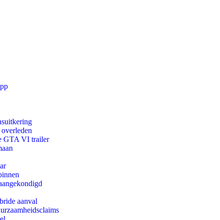
app
suitkering
d overleden
e GTA VI trailer
maan
ar
binnen
g aangekondigd
bride aanval
duurzaamheidsclaims
el