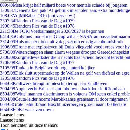
8
09:40
Meta krijgt half miljard boete voor mentale schade bij jongeren
13
09:37
Denemarken pakt AI-gebruik in scholen aan: extra mondeling
1
08:03
VrijMiBabes #316 (not very sfw!)
23
07:34
Random Pics van de Dag #1979
19
00:45
Random Pics van de Dag #1978
2
21:30
De FOK!Voetbalmanager 2026/2027 is begonnen
64
14:35
Onlyfans-model met G-cup wil als NASA-ambassadeur naar 
23
14:09
Huisarts per direct uit vak gezet om ernstig alcoholmisbruik
19
06/08
Drone met explosieven bij Duits vliegveld voedt vrees voor hy
57
06/08
Waterschappen slaan alarm wegens droogte: Gereedschapskist
23
06/08
Zorgmedewerkster die 's nachts haar vriend bezocht terecht on
37
06/08
Random Pics van de Dag #1977
21
05/08
Tanken in België wordt nóg aantrekkelijker
34
05/08
Dirk sluit supermarkt op de Wallen na golf van diefstal en agre
12
05/08
Random Pics van de Dag #1976
6
04/08
Kraftwerk brengt ruimteschip terug naar Eindhoven
20
04/08
Apple vecht Britse eis tot inbouwen backdoor in iCloud aan
85
04/08
'Witte' mannen discrimineren is volgens OM geen enkel probl
30
04/08
Ceuta-leider noemt Marokkaanse grensaanval door migranten 
6
04/08
Grote natuurbrand Boschhuizerbergen groeit naar 100 hectare
6
04/08
FOK! was even down
Laatste items
Laatste items
Toon berichten uit deze thema's