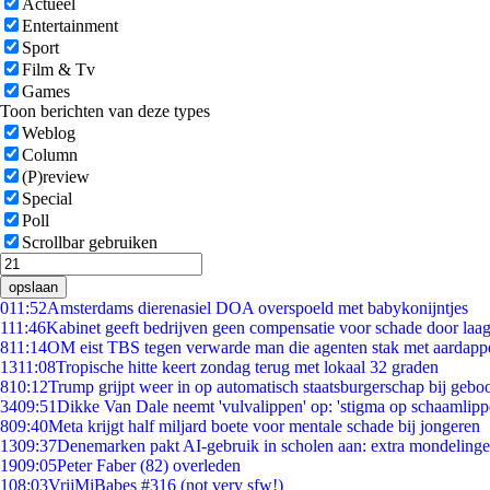
Actueel
Entertainment
Sport
Film & Tv
Games
Toon berichten van deze types
Weblog
Column
(P)review
Special
Poll
Scrollbar gebruiken
opslaan
0
11:52
Amsterdams dierenasiel DOA overspoeld met babykonijntjes
1
11:46
Kabinet geeft bedrijven geen compensatie voor schade door laa
8
11:14
OM eist TBS tegen verwarde man die agenten stak met aardappe
13
11:08
Tropische hitte keert zondag terug met lokaal 32 graden
8
10:12
Trump grijpt weer in op automatisch staatsburgerschap bij gebo
34
09:51
Dikke Van Dale neemt 'vulvalippen' op: 'stigma op schaamlip
8
09:40
Meta krijgt half miljard boete voor mentale schade bij jongeren
13
09:37
Denemarken pakt AI-gebruik in scholen aan: extra mondeling
19
09:05
Peter Faber (82) overleden
1
08:03
VrijMiBabes #316 (not very sfw!)