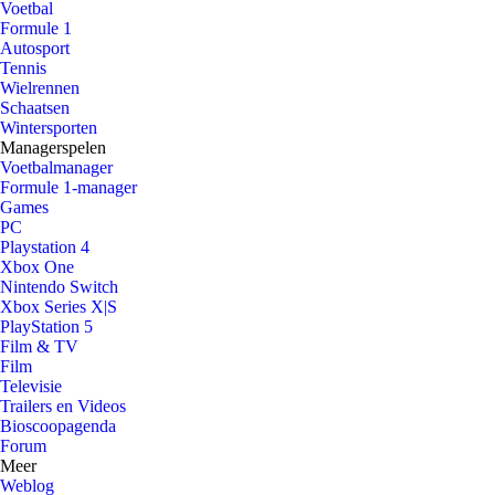
Voetbal
Formule 1
Autosport
Tennis
Wielrennen
Schaatsen
Wintersporten
Managerspelen
Voetbalmanager
Formule 1-manager
Games
PC
Playstation 4
Xbox One
Nintendo Switch
Xbox Series X|S
PlayStation 5
Film & TV
Film
Televisie
Trailers en Videos
Bioscoopagenda
Forum
Meer
Weblog