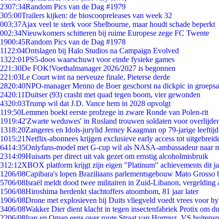
23
07:34
Random Pics van de Dag #1979
3
05:00
Trailers kijken: de bioscoopreleases van week 32
0
03:37
Ajax veel te sterk voor Shelbourne, maar houdt schade beperkt
0
02:34
Nieuwkomers schitteren bij ruime Europese zege FC Twente
19
00:45
Random Pics van de Dag #1978
11
22:04
Ontslagen bij Halo Studios na Campaign Evolved
13
22:01
PS5-doos waarschuwt voor einde fysieke games
2
21:30
De FOK!Voetbalmanager 2026/2027 is begonnen
2
21:03
Le Court wint na nerveuze finale, Pieterse derde
28
20:40
NPO-manager Menno de Boer geschorst na dickpic in groeps
24
20:11
Duitser (93) crasht met quad tegen boom, vier gewonden
43
20:03
Trump wil dat J.D. Vance hem in 2028 opvolgt
1
19:50
Lemmen boekt eerste profzege in zware Ronde van Polen-rit
19
19:42
'Zwarte weduwes' in Rusland trouwen soldaten voor overlijden
13
18:20
Zangeres en Idols-jurylid Jerney Kaagman op 79-jarige leeftij
10
15:21
Netflix-abonnees krijgen exclusieve early access tot uitgebreid
64
14:35
Onlyfans-model met G-cup wil als NASA-ambassadeur naar 
23
14:09
Huisarts per direct uit vak gezet om ernstig alcoholmisbruik
3
12:12
XBOX platform krijgt zijn eigen "Platinum" achievements dit ja
12
06/08
Capibara's lopen Braziliaans parlementsgebouw Mato Grosso 
57
06/08
Israël meldt dood twee militairen in Zuid-Libanon, vergeldin
15
06/08
Hiroshima herdenkt slachtoffers atoombom, 81 jaar later
19
06/08
Drone met explosieven bij Duits vliegveld voedt vrees voor hy
34
06/08
Wakker Dier dient klacht in tegen insectenfabriek Protix om 
22
06/08
Iran en Oman eens over route Straat van Hormuz, VS buitensp