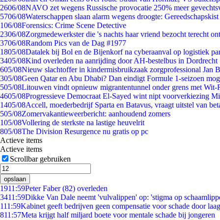
26
06/08
NAVO zet wegens Russische provocatie 250% meer gevechtsvl
57
06/08
Waterschappen slaan alarm wegens droogte: Gereedschapskist
1
06/08
Forensics: Crime Scene Detective
23
06/08
Zorgmedewerkster die 's nachts haar vriend bezocht terecht on
37
06/08
Random Pics van de Dag #1977
18
05/08
Datalek bij Bol en de Bijenkorf na cyberaanval op logistiek pa
34
05/08
Kind overleden na aanrijding door AH-bestelbus in Dordrecht
6
05/08
Nieuw slachtoffer in kindermisbruikzaak zorgprofessional Jan B
3
05/08
Geen Qatar en Abu Dhabi? Dan eindigt Formule 1-seizoen moge
5
05/08
Litouwen vindt opnieuw migrantentunnel onder grens met Wit-
46
05/08
Progressieve Democraat El-Sayed wint nipt voorverkiezing M
14
05/08
Accell, moederbedrijf Sparta en Batavus, vraagt uitstel van bet
5
05/08
Zomervakantieweerbericht: aanhoudend zomers
1
05/08
Vollering de sterkste na lastige heuvelrit
8
05/08
The Division Resurgence nu gratis op pc
Actieve items
Actieve items
Scrollbar gebruiken
opslaan
19
11:59
Peter Faber (82) overleden
34
11:59
Dikke Van Dale neemt 'vulvalippen' op: 'stigma op schaamlipp
1
11:59
Kabinet geeft bedrijven geen compensatie voor schade door laa
8
11:57
Meta krijgt half miljard boete voor mentale schade bij jongeren