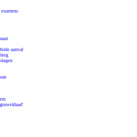
e examens
maan
bride aanval
 leeg
tslagen
ssie
eem
'gruweldaad'