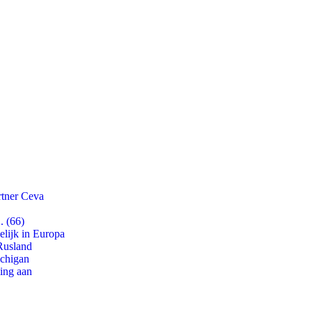
rtner Ceva
. (66)
lijk in Europa
Rusland
ichigan
ling aan