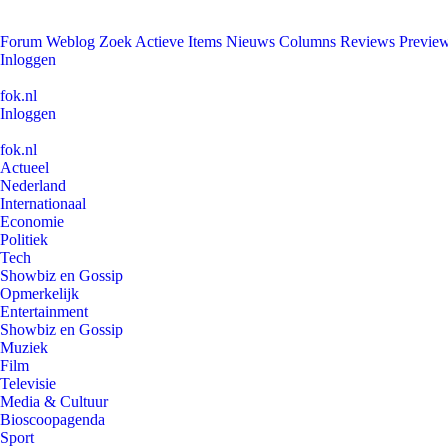
Forum
Weblog
Zoek
Actieve Items
Nieuws
Columns
Reviews
Previe
Inloggen
fok.nl
Inloggen
fok.nl
Actueel
Nederland
Internationaal
Economie
Politiek
Tech
Showbiz en Gossip
Opmerkelijk
Entertainment
Showbiz en Gossip
Muziek
Film
Televisie
Media & Cultuur
Bioscoopagenda
Sport