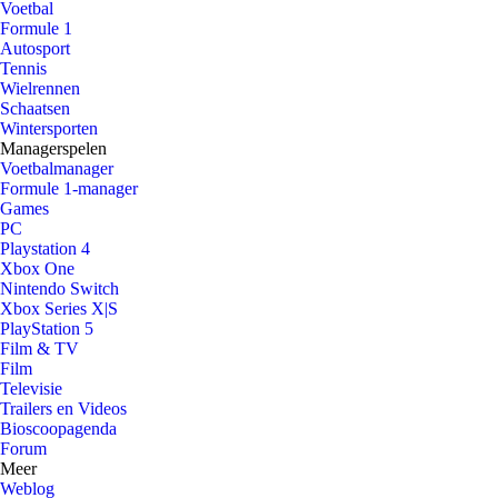
Voetbal
Formule 1
Autosport
Tennis
Wielrennen
Schaatsen
Wintersporten
Managerspelen
Voetbalmanager
Formule 1-manager
Games
PC
Playstation 4
Xbox One
Nintendo Switch
Xbox Series X|S
PlayStation 5
Film & TV
Film
Televisie
Trailers en Videos
Bioscoopagenda
Forum
Meer
Weblog