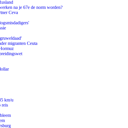
Rusland
 werken na je 67e de norm worden?
rtner Ceva
logsmisdadigers'
ssie
'gruweldaad'
onder migranten Ceuta
n Hormuz
preidingswet
ollar
235 km/u
 reis
obleem
eem
rsburg