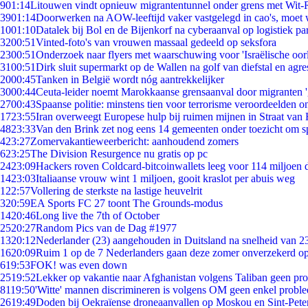
9
01:14
Litouwen vindt opnieuw migrantentunnel onder grens met Wit-
39
01:14
Doorwerken na AOW-leeftijd vaker vastgelegd in cao's, moet
10
01:10
Datalek bij Bol en de Bijenkorf na cyberaanval op logistiek pa
32
00:51
Vinted-foto's van vrouwen massaal gedeeld op seksfora
23
00:51
Onderzoek naar flyers met waarschuwing voor 'Israëlische oor
31
00:51
Dirk sluit supermarkt op de Wallen na golf van diefstal en agre
20
00:45
Tanken in België wordt nóg aantrekkelijker
30
00:44
Ceuta-leider noemt Marokkaanse grensaanval door migranten 
27
00:43
Spaanse politie: minstens tien voor terrorisme veroordeelden 
17
23:55
Iran overweegt Europese hulp bij ruimen mijnen in Straat va
48
23:33
Van den Brink zet nog eens 14 gemeenten onder toezicht om s
4
23:27
Zomervakantieweerbericht: aanhoudend zomers
6
23:25
The Division Resurgence nu gratis op pc
24
23:09
Hackers roven Coldcard-bitcoinwallets leeg voor 114 miljoen d
14
23:03
Italiaanse vrouw wint 1 miljoen, gooit kraslot per abuis weg
1
22:57
Vollering de sterkste na lastige heuvelrit
3
20:59
EA Sports FC 27 toont The Grounds-modus
14
20:46
Long live the 7th of October
25
20:27
Random Pics van de Dag #1977
13
20:12
Nederlander (23) aangehouden in Duitsland na snelheid van 
16
20:09
Ruim 1 op de 7 Nederlanders gaan deze zomer onverzekerd op
6
19:53
FOK! was even down
25
19:52
Lekker op vakantie naar Afghanistan volgens Taliban geen pr
81
19:50
'Witte' mannen discrimineren is volgens OM geen enkel probl
26
19:49
Doden bij Oekraïense droneaanvallen op Moskou en Sint-Pete