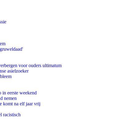
ssie
eem
'gruweldaad'
 verbergen voor ouders ultimatum
nse asielzoeker
obleem
o in eerste weekend
eid nemen
komt na elf jaar vrij
 racistisch