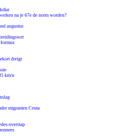
ollar
 werken na je 67e de norm worden?
and augustus
preidingswet
n Hormuz
ekort dreigt
ssie
235 km/u
nslag
onder migranten Ceuta
edes-overstap
abonnees