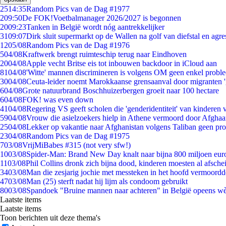
25
14:35
Random Pics van de Dag #1977
2
09:50
De FOK!Voetbalmanager 2026/2027 is begonnen
20
09:23
Tanken in België wordt nóg aantrekkelijker
31
09:07
Dirk sluit supermarkt op de Wallen na golf van diefstal en agre
12
05/08
Random Pics van de Dag #1976
5
04/08
Kraftwerk brengt ruimteschip terug naar Eindhoven
20
04/08
Apple vecht Britse eis tot inbouwen backdoor in iCloud aan
81
04/08
'Witte' mannen discrimineren is volgens OM geen enkel probl
30
04/08
Ceuta-leider noemt Marokkaanse grensaanval door migranten 
6
04/08
Grote natuurbrand Boschhuizerbergen groeit naar 100 hectare
6
04/08
FOK! was even down
41
04/08
Regering VS geeft scholen die 'genderidentiteit' van kinderen
59
04/08
Vrouw die asielzoekers hielp in Athene vermoord door Afghaa
25
04/08
Lekker op vakantie naar Afghanistan volgens Taliban geen pr
23
04/08
Random Pics van de Dag #1975
7
03/08
VrijMiBabes #315 (not very sfw!)
10
03/08
Spider-Man: Brand New Day knalt naar bijna 800 miljoen eur
11
03/08
Phil Collins dronk zich bijna dood, kinderen moesten al afsch
34
03/08
Man die zesjarig jochie met messteken in het hoofd vermoordde 
47
03/08
Man (25) sterft nadat hij lijm als condoom gebruikt
80
03/08
Spandoek "Bruine mannen naar achteren" in België opeens wèl
Laatste items
Laatste items
Toon berichten uit deze thema's