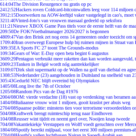
6
14:04
The Division Resurgence nu gratis op pc
24
12:52
Hackers roven Coldcard-bitcoinwallets leeg voor 114 miljoen d
39
12:15
Doorwerken na AOW-leeftijd vaker vastgelegd in cao's, moet
32
11:40
Vinted-foto's van vrouwen massaal gedeeld op seksfora
1
11:21
Nieuwe XBOX Game Pass titels voor de eerste helft van de ma
2
09:50
De FOK!Voetbalmanager 2026/2027 is begonnen
48
09:47
Van den Brink zet nog eens 14 gemeenten onder toezicht om s
17
09:40
Iran overweegt Europese hulp bij ruimen mijnen in Straat va
3
09:35
EA Sports FC 27 toont The Grounds-modus
1
09:34
Gears of War: E-Day open beta begint 6 augustus
36
09:29
Pentagon verbruikt meer raketten dan kan worden aangevuld, t
20
09:23
Tanken in België wordt nóg aantrekkelijker
31
09:07
Dirk sluit supermarkt op de Wallen na golf van diefstal en agre
13
08:53
Nederlander (23) aangehouden in Duitsland na snelheid van 
3
05:43
Gedurfd NEC blijft overeind bij Olympiakos
14
05/08
Long live the 7th of October
12
05/08
Random Pics van de Dag #1976
20
04/08
OM: vierde verdachte (18) vast op verdenking van beramen aa
14
04/08
Italiaanse vrouw wint 1 miljoen, gooit kraslot per abuis weg
27
04/08
Spaanse politie: minstens tien voor terrorisme veroordeelden 
5
04/08
Kraftwerk brengt ruimteschip terug naar Eindhoven
1
04/08
Reusser wint tijdrit en neemt geel over, Nooijen knap tweede
7
04/08
Vakantiekiekje Verstappen en Wolff voedt geruchten over Merc
18
04/08
Spotify bereikt mijlpaal, voor het eerst 300 miljoen premium-
27
04/08
Houthi's vallen luchthaven Najran in Saoedi-Arabië aan