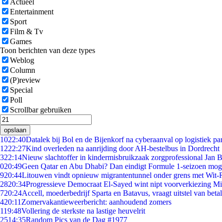
Actueel
Entertainment
Sport
Film & Tv
Games
Toon berichten van deze types
Weblog
Column
(P)review
Special
Poll
Scrollbar gebruiken
opslaan
10
22:40
Datalek bij Bol en de Bijenkorf na cyberaanval op logistiek pa
12
22:27
Kind overleden na aanrijding door AH-bestelbus in Dordrecht
3
22:14
Nieuw slachtoffer in kindermisbruikzaak zorgprofessional Jan B
0
20:49
Geen Qatar en Abu Dhabi? Dan eindigt Formule 1-seizoen moge
9
20:44
Litouwen vindt opnieuw migrantentunnel onder grens met Wit-
28
20:34
Progressieve Democraat El-Sayed wint nipt voorverkiezing M
7
20:24
Accell, moederbedrijf Sparta en Batavus, vraagt uitstel van beta
4
20:11
Zomervakantieweerbericht: aanhoudend zomers
1
19:48
Vollering de sterkste na lastige heuvelrit
25
14:35
Random Pics van de Dag #1977