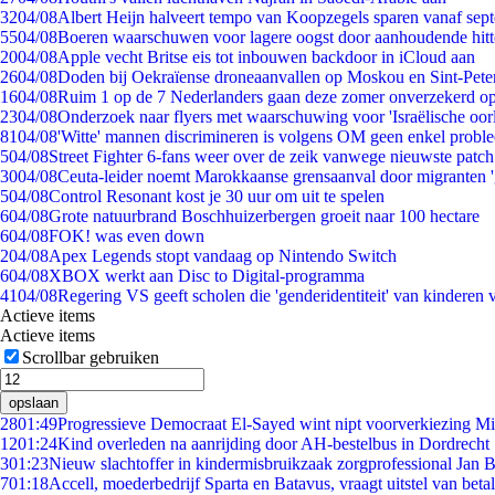
32
04/08
Albert Heijn halveert tempo van Koopzegels sparen vanaf sep
55
04/08
Boeren waarschuwen voor lagere oogst door aanhoudende hitt
20
04/08
Apple vecht Britse eis tot inbouwen backdoor in iCloud aan
26
04/08
Doden bij Oekraïense droneaanvallen op Moskou en Sint-Pete
16
04/08
Ruim 1 op de 7 Nederlanders gaan deze zomer onverzekerd op
23
04/08
Onderzoek naar flyers met waarschuwing voor 'Israëlische oor
81
04/08
'Witte' mannen discrimineren is volgens OM geen enkel probl
5
04/08
Street Fighter 6-fans weer over de zeik vanwege nieuwste patch
30
04/08
Ceuta-leider noemt Marokkaanse grensaanval door migranten 
5
04/08
Control Resonant kost je 30 uur om uit te spelen
6
04/08
Grote natuurbrand Boschhuizerbergen groeit naar 100 hectare
6
04/08
FOK! was even down
2
04/08
Apex Legends stopt vandaag op Nintendo Switch
6
04/08
XBOX werkt aan Disc to Digital-programma
41
04/08
Regering VS geeft scholen die 'genderidentiteit' van kinderen
Actieve items
Actieve items
Scrollbar gebruiken
opslaan
28
01:49
Progressieve Democraat El-Sayed wint nipt voorverkiezing M
12
01:24
Kind overleden na aanrijding door AH-bestelbus in Dordrecht
3
01:23
Nieuw slachtoffer in kindermisbruikzaak zorgprofessional Jan B
7
01:18
Accell, moederbedrijf Sparta en Batavus, vraagt uitstel van beta