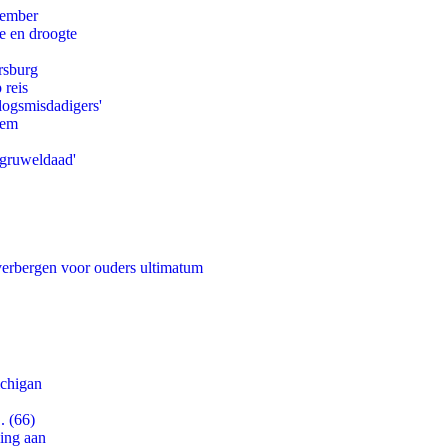
tember
e en droogte
rsburg
 reis
logsmisdadigers'
eem
'gruweldaad'
 verbergen voor ouders ultimatum
ichigan
. (66)
ling aan