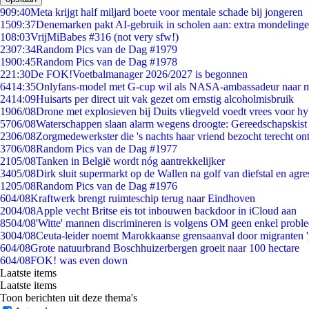
9
09:40
Meta krijgt half miljard boete voor mentale schade bij jongeren
15
09:37
Denemarken pakt AI-gebruik in scholen aan: extra mondeling
1
08:03
VrijMiBabes #316 (not very sfw!)
23
07:34
Random Pics van de Dag #1979
19
00:45
Random Pics van de Dag #1978
2
21:30
De FOK!Voetbalmanager 2026/2027 is begonnen
64
14:35
Onlyfans-model met G-cup wil als NASA-ambassadeur naar 
24
14:09
Huisarts per direct uit vak gezet om ernstig alcoholmisbruik
19
06/08
Drone met explosieven bij Duits vliegveld voedt vrees voor hy
57
06/08
Waterschappen slaan alarm wegens droogte: Gereedschapskist
23
06/08
Zorgmedewerkster die 's nachts haar vriend bezocht terecht on
37
06/08
Random Pics van de Dag #1977
21
05/08
Tanken in België wordt nóg aantrekkelijker
34
05/08
Dirk sluit supermarkt op de Wallen na golf van diefstal en agre
12
05/08
Random Pics van de Dag #1976
6
04/08
Kraftwerk brengt ruimteschip terug naar Eindhoven
20
04/08
Apple vecht Britse eis tot inbouwen backdoor in iCloud aan
85
04/08
'Witte' mannen discrimineren is volgens OM geen enkel probl
30
04/08
Ceuta-leider noemt Marokkaanse grensaanval door migranten 
6
04/08
Grote natuurbrand Boschhuizerbergen groeit naar 100 hectare
6
04/08
FOK! was even down
Laatste items
Laatste items
Toon berichten uit deze thema's