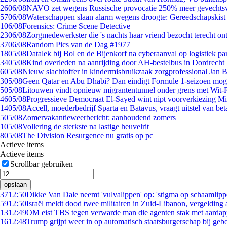
26
06/08
NAVO zet wegens Russische provocatie 250% meer gevechtsvl
57
06/08
Waterschappen slaan alarm wegens droogte: Gereedschapskist
1
06/08
Forensics: Crime Scene Detective
23
06/08
Zorgmedewerkster die 's nachts haar vriend bezocht terecht on
37
06/08
Random Pics van de Dag #1977
18
05/08
Datalek bij Bol en de Bijenkorf na cyberaanval op logistiek pa
34
05/08
Kind overleden na aanrijding door AH-bestelbus in Dordrecht
6
05/08
Nieuw slachtoffer in kindermisbruikzaak zorgprofessional Jan B
3
05/08
Geen Qatar en Abu Dhabi? Dan eindigt Formule 1-seizoen moge
5
05/08
Litouwen vindt opnieuw migrantentunnel onder grens met Wit-
46
05/08
Progressieve Democraat El-Sayed wint nipt voorverkiezing M
14
05/08
Accell, moederbedrijf Sparta en Batavus, vraagt uitstel van bet
5
05/08
Zomervakantieweerbericht: aanhoudend zomers
1
05/08
Vollering de sterkste na lastige heuvelrit
8
05/08
The Division Resurgence nu gratis op pc
Actieve items
Actieve items
Scrollbar gebruiken
opslaan
37
12:50
Dikke Van Dale neemt 'vulvalippen' op: 'stigma op schaamlip
59
12:50
Israël meldt dood twee militairen in Zuid-Libanon, vergeldin
13
12:49
OM eist TBS tegen verwarde man die agenten stak met aardap
16
12:48
Trump grijpt weer in op automatisch staatsburgerschap bij geb