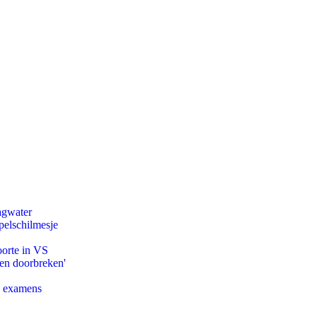
agwater
pelschilmesje
oorte in VS
pen doorbreken'
e examens