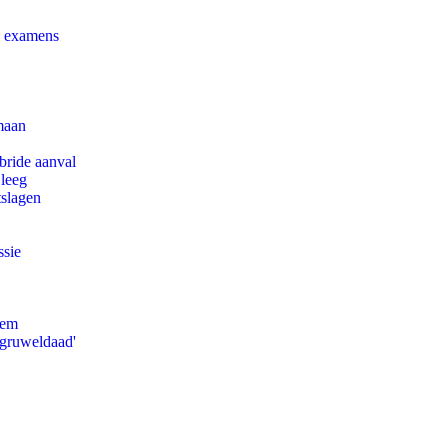
e examens
maan
bride aanval
 leeg
tslagen
ssie
eem
'gruweldaad'