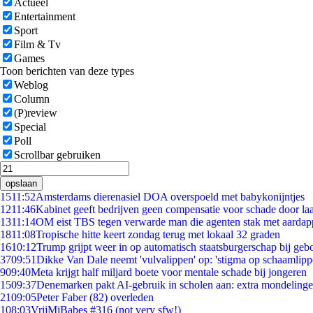
Actueel
Entertainment
Sport
Film & Tv
Games
Toon berichten van deze types
Weblog
Column
(P)review
Special
Poll
Scrollbar gebruiken
opslaan
15
11:52
Amsterdams dierenasiel DOA overspoeld met babykonijntjes
12
11:46
Kabinet geeft bedrijven geen compensatie voor schade door la
13
11:14
OM eist TBS tegen verwarde man die agenten stak met aardap
18
11:08
Tropische hitte keert zondag terug met lokaal 32 graden
16
10:12
Trump grijpt weer in op automatisch staatsburgerschap bij geb
37
09:51
Dikke Van Dale neemt 'vulvalippen' op: 'stigma op schaamlip
9
09:40
Meta krijgt half miljard boete voor mentale schade bij jongeren
15
09:37
Denemarken pakt AI-gebruik in scholen aan: extra mondeling
21
09:05
Peter Faber (82) overleden
1
08:03
VrijMiBabes #316 (not very sfw!)