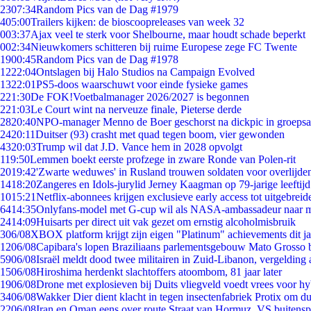
23
07:34
Random Pics van de Dag #1979
4
05:00
Trailers kijken: de bioscoopreleases van week 32
0
03:37
Ajax veel te sterk voor Shelbourne, maar houdt schade beperkt
0
02:34
Nieuwkomers schitteren bij ruime Europese zege FC Twente
19
00:45
Random Pics van de Dag #1978
12
22:04
Ontslagen bij Halo Studios na Campaign Evolved
13
22:01
PS5-doos waarschuwt voor einde fysieke games
2
21:30
De FOK!Voetbalmanager 2026/2027 is begonnen
2
21:03
Le Court wint na nerveuze finale, Pieterse derde
28
20:40
NPO-manager Menno de Boer geschorst na dickpic in groeps
24
20:11
Duitser (93) crasht met quad tegen boom, vier gewonden
43
20:03
Trump wil dat J.D. Vance hem in 2028 opvolgt
1
19:50
Lemmen boekt eerste profzege in zware Ronde van Polen-rit
20
19:42
'Zwarte weduwes' in Rusland trouwen soldaten voor overlijden
14
18:20
Zangeres en Idols-jurylid Jerney Kaagman op 79-jarige leeftij
10
15:21
Netflix-abonnees krijgen exclusieve early access tot uitgebreid
64
14:35
Onlyfans-model met G-cup wil als NASA-ambassadeur naar 
24
14:09
Huisarts per direct uit vak gezet om ernstig alcoholmisbruik
3
06/08
XBOX platform krijgt zijn eigen "Platinum" achievements dit ja
12
06/08
Capibara's lopen Braziliaans parlementsgebouw Mato Grosso 
59
06/08
Israël meldt dood twee militairen in Zuid-Libanon, vergeldin
15
06/08
Hiroshima herdenkt slachtoffers atoombom, 81 jaar later
19
06/08
Drone met explosieven bij Duits vliegveld voedt vrees voor hy
34
06/08
Wakker Dier dient klacht in tegen insectenfabriek Protix om 
22
06/08
Iran en Oman eens over route Straat van Hormuz, VS buitensp