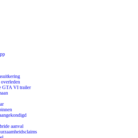
app
suitkering
d overleden
e GTA VI trailer
maan
ar
binnen
g aangekondigd
bride aanval
duurzaamheidsclaims
el