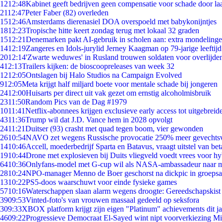
12
12:48
Kabinet geeft bedrijven geen compensatie voor schade door la
21
12:47
Peter Faber (82) overleden
15
12:46
Amsterdams dierenasiel DOA overspoeld met babykonijntjes
18
12:23
Tropische hitte keert zondag terug met lokaal 32 graden
15
12:21
Denemarken pakt AI-gebruik in scholen aan: extra mondeling
14
12:19
Zangeres en Idols-jurylid Jerney Kaagman op 79-jarige leeftij
20
12:14
'Zwarte weduwes' in Rusland trouwen soldaten voor overlijden
4
12:13
Trailers kijken: de bioscoopreleases van week 32
12
12:05
Ontslagen bij Halo Studios na Campaign Evolved
9
12:05
Meta krijgt half miljard boete voor mentale schade bij jongeren
24
12:00
Huisarts per direct uit vak gezet om ernstig alcoholmisbruik
23
11:50
Random Pics van de Dag #1979
10
11:41
Netflix-abonnees krijgen exclusieve early access tot uitgebreid
43
11:36
Trump wil dat J.D. Vance hem in 2028 opvolgt
24
11:21
Duitser (93) crasht met quad tegen boom, vier gewonden
26
10:54
NAVO zet wegens Russische provocatie 250% meer gevechtsvl
14
10:46
Accell, moederbedrijf Sparta en Batavus, vraagt uitstel van bet
19
10:44
Drone met explosieven bij Duits vliegveld voedt vrees voor hy
64
10:36
Onlyfans-model met G-cup wil als NASA-ambassadeur naar 
28
10:24
NPO-manager Menno de Boer geschorst na dickpic in groeps
13
10:22
PS5-doos waarschuwt voor einde fysieke games
57
10:16
Waterschappen slaan alarm wegens droogte: Gereedschapskist
39
09:53
Vinted-foto's van vrouwen massaal gedeeld op seksfora
3
09:33
XBOX platform krijgt zijn eigen "Platinum" achievements dit ja
46
09:22
Progressieve Democraat El-Sayed wint nipt voorverkiezing M