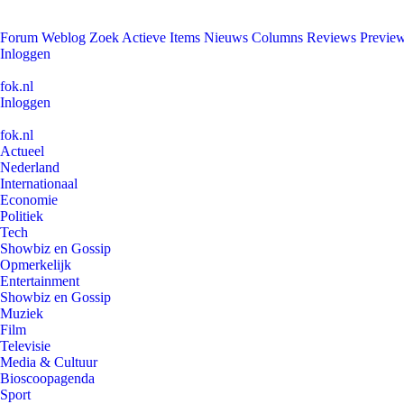
Forum
Weblog
Zoek
Actieve Items
Nieuws
Columns
Reviews
Previe
Inloggen
fok.nl
Inloggen
fok.nl
Actueel
Nederland
Internationaal
Economie
Politiek
Tech
Showbiz en Gossip
Opmerkelijk
Entertainment
Showbiz en Gossip
Muziek
Film
Televisie
Media & Cultuur
Bioscoopagenda
Sport