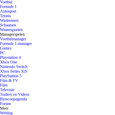
Voetbal
Formule 1
Autosport
Tennis
Wielrennen
Schaatsen
Wintersporten
Managerspelen
Voetbalmanager
Formule 1-manager
Games
PC
Playstation 4
Xbox One
Nintendo Switch
Xbox Series X|S
PlayStation 5
Film & TV
Film
Televisie
Trailers en Videos
Bioscoopagenda
Forum
Meer
Weblog