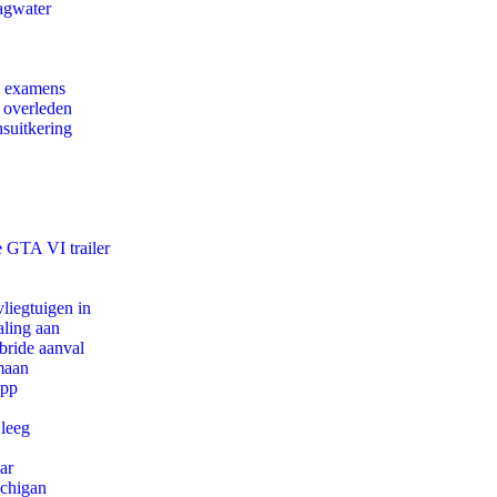
agwater
e examens
d overleden
suitkering
e GTA VI trailer
iegtuigen in
aling aan
bride aanval
maan
app
 leeg
ar
ichigan