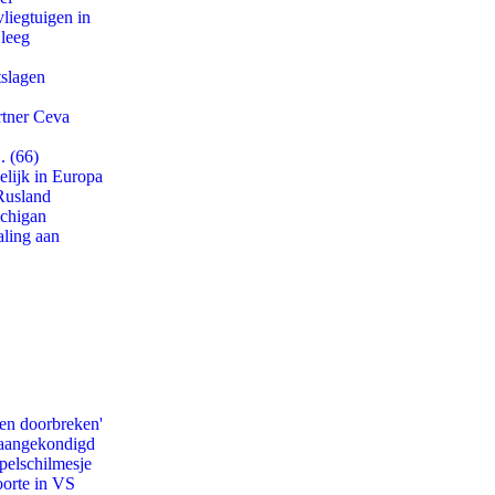
iegtuigen in
 leeg
tslagen
rtner Ceva
. (66)
lijk in Europa
Rusland
ichigan
aling aan
pen doorbreken'
g aangekondigd
pelschilmesje
oorte in VS