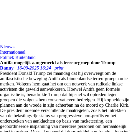
Nieuws
Internationaal
Politiek Buitenland
Antifa mogelijk aangemerkt als terreurgroep door Trump
Danny
16-09-2025 16:24
print
President Donald Trump zei maandag dat hij overweegt om de
antifascistische beweging Antifa als binnenlandse terreurgroep aan te
merken. Volgens hem gaat het om een netwerk van radicale linkse
activisten die geweld aanwakkeren. Hoewel Antifa geen formele
organisatie is, benadrukte Trump dat hij snel wil optreden tegen
groepen die volgens hem conservatieven bedreigen. Hij koppelde zijn
plannen aan de woede in zijn achterban na de moord op Charlie Kirk.
De president noemde verschillende maatregelen, zoals het intrekken
van de belastingvrije status van progressieve non-profits en het
onderzoeken van aanklachten op basis van racketeering, een
gecoördineerde inspanning van meerdere personen om herhaaldelijk
winst te maken. Meestal gebeurt dit door middel van fraude, afpersing,