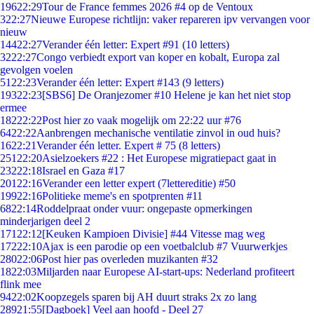
196
22:29
Tour de France femmes 2026 #4 op de Ventoux
3
22:27
Nieuwe Europese richtlijn: vaker repareren ipv vervangen voor
nieuw
144
22:27
Verander één letter: Expert #91 (10 letters)
32
22:27
Congo verbiedt export van koper en kobalt, Europa zal
gevolgen voelen
51
22:23
Verander één letter: Expert #143 (9 letters)
193
22:23
[SBS6] De Oranjezomer #10 Helene je kan het niet stop
ermee
182
22:22
Post hier zo vaak mogelijk om 22:22 uur #76
64
22:22
Aanbrengen mechanische ventilatie zinvol in oud huis?
16
22:21
Verander één letter. Expert # 75 (8 letters)
251
22:20
Asielzoekers #22 : Het Europese migratiepact gaat in
232
22:18
Israel en Gaza #17
201
22:16
Verander een letter expert (7lettereditie) #50
199
22:16
Politieke meme's en spotprenten #11
68
22:14
Roddelpraat onder vuur: ongepaste opmerkingen
minderjarigen deel 2
171
22:12
[Keuken Kampioen Divisie] #44 Vitesse mag weg
172
22:10
Ajax is een parodie op een voetbalclub #7 Vuurwerkjes
280
22:06
Post hier pas overleden muzikanten #32
18
22:03
Miljarden naar Europese AI-start-ups: Nederland profiteert
flink mee
94
22:02
Koopzegels sparen bij AH duurt straks 2x zo lang
289
21:55
[Dagboek] Veel aan hoofd - Deel 27