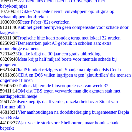
1085
11:52
Amsterdams dierenasiel DOA overspoeld met
babykonijntjes
1073
09:51
Dikke Van Dale neemt 'vulvalippen' op: 'stigma op
schaamlippen doorbreken'
1030
09:05
Peter Faber (82) overleden
910
11:46
Kabinet geeft bedrijven geen compensatie voor schade door
laagwater
863
11:08
Tropische hitte keert zondag terug met lokaal 32 graden
825
09:37
Denemarken pakt AI-gebruik in scholen aan: extra
mondelinge examens
723
14:33
Quake krijgt na 30 jaar een gratis uitbreiding
682
09:40
Meta krijgt half miljard boete voor mentale schade bij
jongeren
662
18:47
Italië hindert reizigers uit Spanje na migratiecrisis Ceuta
616
18:08
CDA en D66 willen ingrijpen tegen 'gluurbrillen' die mensen
ongemerkt filmen
595
05:00
Trailers kijken: de bioscoopreleases van week 32
594
11:14
OM eist TBS tegen verwarde man die agenten stak met
aardappelschilmesje
594
17:56
Benzineprijs daalt verder, onzekerheid over Straat van
Hormuz blijft
468
18:31
Vier aanhoudingen na doodsbedreiging burgemeester Depla
van Breda
441
03:37
Ajax veel te sterk voor Shelbourne, maar houdt schade
beperkt