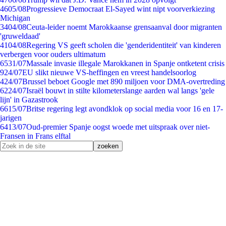
46
05/08
Progressieve Democraat El-Sayed wint nipt voorverkiezing
Michigan
34
04/08
Ceuta-leider noemt Marokkaanse grensaanval door migranten
'gruweldaad'
41
04/08
Regering VS geeft scholen die 'genderidentiteit' van kinderen
verbergen voor ouders ultimatum
65
31/07
Massale invasie illegale Marokkanen in Spanje ontketent crisis
9
24/07
EU slikt nieuwe VS-heffingen en vreest handelsoorlog
4
24/07
Brussel beboet Google met 890 miljoen voor DMA-overtreding
62
24/07
Israël bouwt in stilte kilometerslange aarden wal langs 'gele
lijn' in Gazastrook
66
15/07
Britse regering legt avondklok op social media voor 16 en 17-
jarigen
64
13/07
Oud-premier Spanje oogst woede met uitspraak over niet-
Fransen in Frans elftal