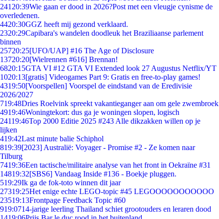
241
20:39
Wie gaan er dood in 2026?Post met een vleugje cynisme de
overledenen.
44
20:30
GGZ heeft mij gezond verklaard.
23
20:29
Capibara's wandelen doodleuk het Braziliaanse parlement
binnen
257
20:25
[UFO/UAP] #16 The Age of Disclosure
137
20:20
[Wielrennen #616] Brennan!
68
20:15
GTA VI #12 GTA VI Extended look 27 Augustus Netflix/YT
10
20:13
[gratis] Videogames Part 9: Gratis en free-to-play games!
43
19:50
[Voorspellen] Voorspel de eindstand van de Eredivisie
2026/2027
7
19:48
Dries Roelvink spreekt vakantieganger aan om gele zwembroek
49
19:46
Woningtekort: dus ga je woningen slopen, logisch
241
19:46
Top 2000 Editie 2025 #243 Alle dikzakken willen op je
lijken
4
19:42
Last minute balie Schiphol
8
19:39
[2023] Australië: Voyager - Promise #2 - Ze komen naar
Tilburg
74
19:36
Een tactische/militaire analyse van het front in Oekraïne #31
148
19:32
[SBS6] Vandaag Inside #136 - Boekje pluggen.
5
19:29
Ik ga de fok-toto winnen dit jaar
273
19:25
Het enige echte LEGO-topic #45 LEGOOOOOOOOOOO
235
19:13
Frontpage Feedback Topic #60
9
19:07
14-jarige leerling Thailand schiet grootouders en leraren dood
14
19:06
Prijs Bar le duc rood in het buitenland