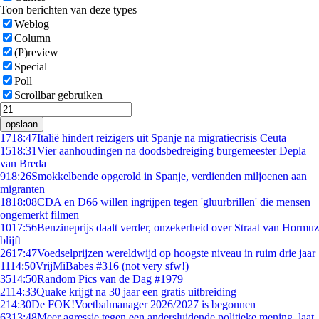
Toon berichten van deze types
Weblog
Column
(P)review
Special
Poll
Scrollbar gebruiken
opslaan
17
18:47
Italië hindert reizigers uit Spanje na migratiecrisis Ceuta
15
18:31
Vier aanhoudingen na doodsbedreiging burgemeester Depla
van Breda
9
18:26
Smokkelbende opgerold in Spanje, verdienden miljoenen aan
migranten
18
18:08
CDA en D66 willen ingrijpen tegen 'gluurbrillen' die mensen
ongemerkt filmen
10
17:56
Benzineprijs daalt verder, onzekerheid over Straat van Hormuz
blijft
26
17:47
Voedselprijzen wereldwijd op hoogste niveau in ruim drie jaar
11
14:50
VrijMiBabes #316 (not very sfw!)
35
14:50
Random Pics van de Dag #1979
21
14:33
Quake krijgt na 30 jaar een gratis uitbreiding
2
14:30
De FOK!Voetbalmanager 2026/2027 is begonnen
63
13:48
Meer agressie tegen een andersluidende politieke mening, laat