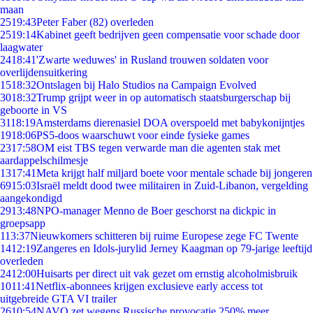
maan
25
19:43
Peter Faber (82) overleden
25
19:14
Kabinet geeft bedrijven geen compensatie voor schade door
laagwater
24
18:41
'Zwarte weduwes' in Rusland trouwen soldaten voor
overlijdensuitkering
15
18:32
Ontslagen bij Halo Studios na Campaign Evolved
30
18:32
Trump grijpt weer in op automatisch staatsburgerschap bij
geboorte in VS
31
18:19
Amsterdams dierenasiel DOA overspoeld met babykonijntjes
19
18:06
PS5-doos waarschuwt voor einde fysieke games
23
17:58
OM eist TBS tegen verwarde man die agenten stak met
aardappelschilmesje
13
17:41
Meta krijgt half miljard boete voor mentale schade bij jongeren
69
15:03
Israël meldt dood twee militairen in Zuid-Libanon, vergelding
aangekondigd
29
13:48
NPO-manager Menno de Boer geschorst na dickpic in
groepsapp
1
13:37
Nieuwkomers schitteren bij ruime Europese zege FC Twente
14
12:19
Zangeres en Idols-jurylid Jerney Kaagman op 79-jarige leeftijd
overleden
24
12:00
Huisarts per direct uit vak gezet om ernstig alcoholmisbruik
10
11:41
Netflix-abonnees krijgen exclusieve early access tot
uitgebreide GTA VI trailer
26
10:54
NAVO zet wegens Russische provocatie 250% meer