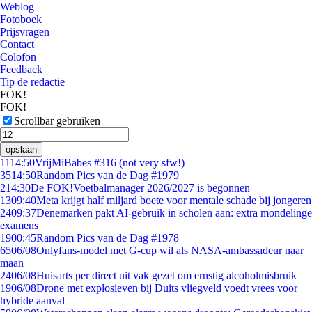
Weblog
Fotoboek
Prijsvragen
Contact
Colofon
Feedback
Tip de redactie
FOK!
FOK!
Scrollbar gebruiken
opslaan
11
14:50
VrijMiBabes #316 (not very sfw!)
35
14:50
Random Pics van de Dag #1979
2
14:30
De FOK!Voetbalmanager 2026/2027 is begonnen
13
09:40
Meta krijgt half miljard boete voor mentale schade bij jongeren
24
09:37
Denemarken pakt AI-gebruik in scholen aan: extra mondelinge
examens
19
00:45
Random Pics van de Dag #1978
65
06/08
Onlyfans-model met G-cup wil als NASA-ambassadeur naar
maan
24
06/08
Huisarts per direct uit vak gezet om ernstig alcoholmisbruik
19
06/08
Drone met explosieven bij Duits vliegveld voedt vrees voor
hybride aanval