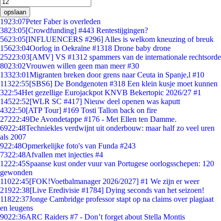
opslaan
19
23:07
Peter Faber is overleden
38
23:05
[Crowdfunding] #443 Rentestijgingen?
56
23:05
[INFLUENCERS #296] Alles is welkom kneuzing of breuk
156
23:04
Oorlog in Oekraïne #1318 Drone baby drone
252
23:03
[AMV] VS #1312 spammers van de internationale rechtsorde
80
23:02
Vrouwen willen geen man meer #30
133
23:01
Migranten breken door grens naar Ceuta in Spanje,l #10
113
22:55
[SBS6] De Bondgenoten #318 Een klein kusje moet kunnen
3
22:54
Het gezellige Eurojackpot KNVB Bekertopic 2026/27 #1
145
22:52
[WLR SC #417] Nieuw deel openen was kaputt
43
22:50
[ATP Tour] #169 Tosti Tallon back on fire
272
22:49
De Avondetappe #176 - Met Ellen ten Damme.
69
22:48
Techniekles verdwijnt uit onderbouw: maar half zo veel uren
als 2007
9
22:48
Opmerkelijke foto's van Funda #243
73
22:48
Afvallen met injecties #4
12
22:45
Spaanse kust onder vuur van Portugese oorlogsschepen: 120
gewonden
110
22:45
[FOK!Voetbalmanager 2026/2027] #1 We zijn er weer
219
22:38
[Live Eredivisie #1784] Dying seconds van het seizoen!
118
22:37
Jonge Cambridge professor stapt op na claims over plagiaat
en leugens
90
22:36
ARC Raiders #7 - Don’t forget about Stella Montis