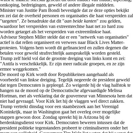
omkoping, bedreigingen, geweld of andere illegale middelen.
Minister van Justitie Pam Bondi bevestigde dat ze deze opties bekijkt
en zei dat de overheid personen en organisaties die haat verspreiden zal
"targeten". Ze benadrukte dat dit "
aan beide kanten
" zou gelden,
waardoor het verspreiden van extreemrechtse haat net zo hard zou
worden getarget als het verspreiden van extreemlinkse haat.
Adviseur Stephen Miller stelde dat er een "netwerk van organisaties"
actief is dat rellen organiseert en verwees naar Black Lives Matter-
protesten. Volgens hem wordt dit gefinancierd en zullen degenen die
betalen voor geweld strafrechtelijk aansprakelijk worden gesteld.
Trump zelf hield vol dat de grootste dreiging van links komt en zei:
"Antifa is verschrikkelijk. Er zijn meer radicale groepen, en ze zijn
ermee weggekomen."
De moord op Kirk wordt door Republikeinen aangehaald als
voorbeeld van linkse dreiging. Tegelijk negeerde de president geweld
dat tegen Democraten is gepleegd. Zo weigerde hij de vlag halfstok te
hangen na de moord op de Democratische afgevaardigde Melissa
Hortman, met als verklaring dat de gouverneur van Minnesota hem dat
niet had gevraagd. Voor Kirk liet hij de vlaggen wel direct zakken.
Trump vertrekt dinsdag voor een staatsbezoek aan het Verenigd
Koninkrijk, maar in Washington gaat het overleg over mogelijke
stappen gewoon door. Zondag spreekt hij in Arizona bij de
herdenkingsdienst voor Kirk. Democraten beweren intussen dat de
president politieke tegenstanders probeert te criminaliseren onder het