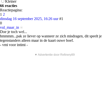
Kleiner
66 reacties
Reactiepagina:
1
2
dinsdag 16 september 2025, 16:26 uur
#1
0
vul_maar_in
Doe je toch wel...
hmmmm...pak ze liever op wanneer ze zich misdragen, dit speelt je
tegenstanders alleen maar in de kaart ouwe boef.
- vmi voor intimi -
▼ Advertentie door Refinery89