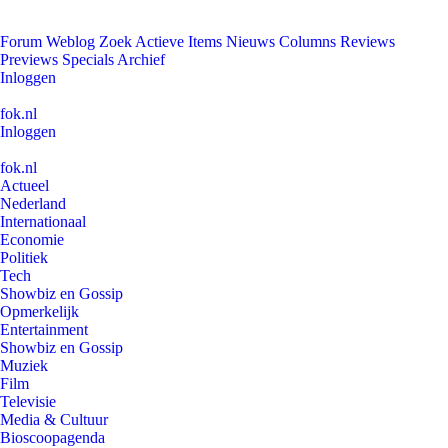
Forum
Weblog
Zoek
Actieve Items
Nieuws
Columns
Reviews
Previews
Specials
Archief
Inloggen
fok.nl
Inloggen
fok.nl
Actueel
Nederland
Internationaal
Economie
Politiek
Tech
Showbiz en Gossip
Opmerkelijk
Entertainment
Showbiz en Gossip
Muziek
Film
Televisie
Media & Cultuur
Bioscoopagenda