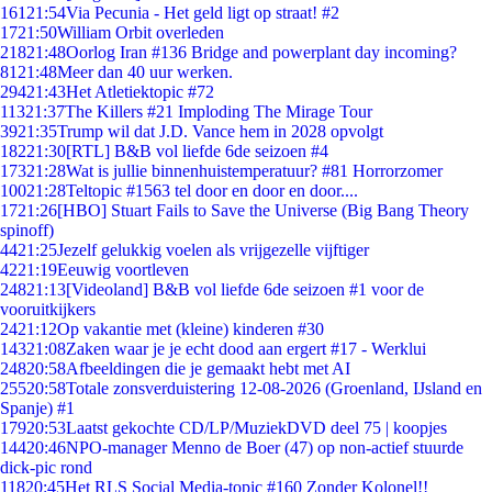
161
21:54
Via Pecunia - Het geld ligt op straat! #2
17
21:50
William Orbit overleden
218
21:48
Oorlog Iran #136 Bridge and powerplant day incoming?
81
21:48
Meer dan 40 uur werken.
294
21:43
Het Atletiektopic #72
113
21:37
The Killers #21 Imploding The Mirage Tour
39
21:35
Trump wil dat J.D. Vance hem in 2028 opvolgt
182
21:30
[RTL] B&B vol liefde 6de seizoen #4
173
21:28
Wat is jullie binnenhuistemperatuur? #81 Horrorzomer
100
21:28
Teltopic #1563 tel door en door en door....
17
21:26
[HBO] Stuart Fails to Save the Universe (Big Bang Theory
spinoff)
44
21:25
Jezelf gelukkig voelen als vrijgezelle vijftiger
42
21:19
Eeuwig voortleven
248
21:13
[Videoland] B&B vol liefde 6de seizoen #1 voor de
vooruitkijkers
24
21:12
Op vakantie met (kleine) kinderen #30
143
21:08
Zaken waar je je echt dood aan ergert #17 - Werklui
248
20:58
Afbeeldingen die je gemaakt hebt met AI
255
20:58
Totale zonsverduistering 12-08-2026 (Groenland, IJsland en
Spanje) #1
179
20:53
Laatst gekochte CD/LP/MuziekDVD deel 75 | koopjes
144
20:46
NPO-manager Menno de Boer (47) op non-actief stuurde
dick-pic rond
118
20:45
Het RLS Social Media-topic #160 Zonder Kolonel!!