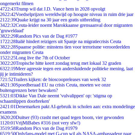
ongemerkt filmen
47
22:43
Trump wil dat J.D. Vance hem in 2028 opvolgt
26
22:42
Voedselprijzen wereldwijd op hoogste niveau in ruim drie jaar
21
22:39
Quake krijgt na 30 jaar een gratis uitbreiding
34
22:32
Ceuta-leider noemt Marokkaanse grensaanval door migranten
'gruweldaad'
38
22:29
Random Pics van de Dag #1977
17
22:28
Italië hindert reizigers uit Spanje na migratiecrisis Ceuta
38
22:28
Spaanse politie: minstens tien voor terrorisme veroordeelden
onder migranten Ceuta
15
22:25
Long live the 7th of October
30
22:20
Tropische hitte keert zondag terug met lokaal 32 graden
63
22:19
Meer agressie tegen een andersluidende politieke mening, laat
jij je intimideren?
7
21:52
Trailers kijken: de bioscoopreleases van week 32
46
21:30
Spoedberaad EU na crisis Ceuta, moeten we onze
buitengrenzen beter bewaken?
53
21:03
Dikke Van Dale neemt 'vulvalippen' op: 'stigma op
schaamlippen doorbreken'
24
21:01
Denemarken pakt AI-gebruik in scholen aan: extra mondelinge
examens
36
20:20
Duitser (93) crasht met quad tegen boom, vier gewonden
11
20:01
VrijMiBabes #316 (not very sfw!)
35
19:58
Random Pics van de Dag #1979
65
19:50
Onlyfans-model met G-cup wil als NASA-ambassadeur naar