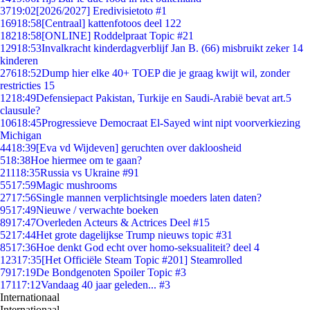
37
19:02
[2026/2027] Eredivisietoto #1
169
18:58
[Centraal] kattenfotoos deel 122
182
18:58
[ONLINE] Roddelpraat Topic #21
129
18:53
Invalkracht kinderdagverblijf Jan B. (66) misbruikt zeker 14
kinderen
276
18:52
Dump hier elke 40+ TOEP die je graag kwijt wil, zonder
restricties 15
12
18:49
Defensiepact Pakistan, Turkije en Saudi-Arabië bevat art.5
clausule?
106
18:45
Progressieve Democraat El-Sayed wint nipt voorverkiezing
Michigan
44
18:39
[Eva vd Wijdeven] geruchten over dakloosheid
5
18:38
Hoe hiermee om te gaan?
211
18:35
Russia vs Ukraine #91
55
17:59
Magic mushrooms
27
17:56
Single mannen verplichtsingle moeders laten daten?
95
17:49
Nieuwe / verwachte boeken
89
17:47
Overleden Acteurs & Actrices Deel #15
52
17:44
Het grote dagelijkse Trump nieuws topic #31
85
17:36
Hoe denkt God echt over homo-seksualiteit? deel 4
123
17:35
[Het Officiële Steam Topic #201] Steamrolled
79
17:19
De Bondgenoten Spoiler Topic #3
171
17:12
Vandaag 40 jaar geleden... #3
Internationaal
Internationaal