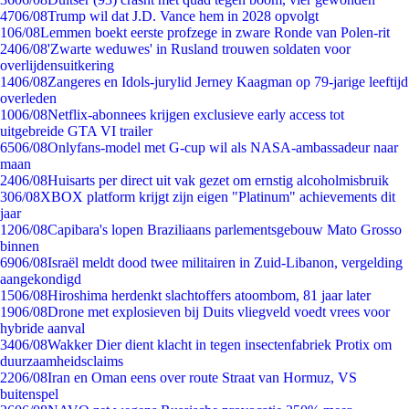
47
06/08
Trump wil dat J.D. Vance hem in 2028 opvolgt
1
06/08
Lemmen boekt eerste profzege in zware Ronde van Polen-rit
24
06/08
'Zwarte weduwes' in Rusland trouwen soldaten voor
overlijdensuitkering
14
06/08
Zangeres en Idols-jurylid Jerney Kaagman op 79-jarige leeftijd
overleden
10
06/08
Netflix-abonnees krijgen exclusieve early access tot
uitgebreide GTA VI trailer
65
06/08
Onlyfans-model met G-cup wil als NASA-ambassadeur naar
maan
24
06/08
Huisarts per direct uit vak gezet om ernstig alcoholmisbruik
3
06/08
XBOX platform krijgt zijn eigen "Platinum" achievements dit
jaar
12
06/08
Capibara's lopen Braziliaans parlementsgebouw Mato Grosso
binnen
69
06/08
Israël meldt dood twee militairen in Zuid-Libanon, vergelding
aangekondigd
15
06/08
Hiroshima herdenkt slachtoffers atoombom, 81 jaar later
19
06/08
Drone met explosieven bij Duits vliegveld voedt vrees voor
hybride aanval
34
06/08
Wakker Dier dient klacht in tegen insectenfabriek Protix om
duurzaamheidsclaims
22
06/08
Iran en Oman eens over route Straat van Hormuz, VS
buitenspel