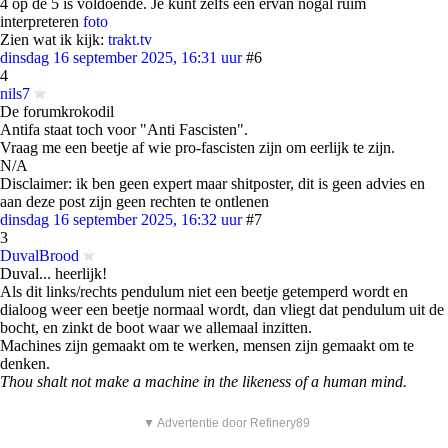
4 op de 5 is voldoende. Je kunt zelfs één ervan nogal ruim
interpreteren
foto
Zien wat ik kijk:
trakt.tv
dinsdag 16 september 2025, 16:31 uur
#6
4
nils7
De forumkrokodil
Antifa staat toch voor "Anti Fascisten".
Vraag me een beetje af wie pro-fascisten zijn om eerlijk te zijn.
N/A
Disclaimer: ik ben geen expert maar shitposter, dit is geen advies en
aan deze post zijn geen rechten te ontlenen
dinsdag 16 september 2025, 16:32 uur
#7
3
DuvalBrood
Duval... heerlijk!
Als dit links/rechts pendulum niet een beetje getemperd wordt en
dialoog weer een beetje normaal wordt, dan vliegt dat pendulum uit de
bocht, en zinkt de boot waar we allemaal inzitten.
Machines zijn gemaakt om te werken, mensen zijn gemaakt om te
denken.
Thou shalt not make a machine in the likeness of a human mind.
▼ Advertentie door Refinery89