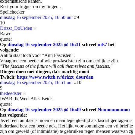
extremistische kanten.
Rest your trigger on my finger...
Spellchecker
dinsdag 16 september 2025, 16:50 uur
#9
10
Drizzt_DoUrden
Rawr
quote:
Op
dinsdag 16 september 2025 @ 16:31
schreef
nils7
het
volgende:
Antifa staat toch voor "Anti Fascisten".
Vraag me een beetje af wie pro-fascisten zijn om eerlijk te zijn.
"The fascists of the future will call themselves anti fascists."
Dingen doen met dingen, da's machtig mooi
Twitch:
https://www.twitch.tv/drizzt_dourden
dinsdag 16 september 2025, 16:51 uur
#10
9
thedeedster
IWAB: Ik Weet Alles Beter...
quote:
Op
dinsdag 16 september 2025 @ 16:49
schreef
Nounounounou
het volgende:
Jezelf een antifascist noemen maar tegelijkertijd als fascist gedragen is
inderdaad best een beetje gek. Het lijkt voor sommigen een vrijbrief te
zijn om geweld (of intimidatie) te gebruiken tegen mensen waarvan
zij