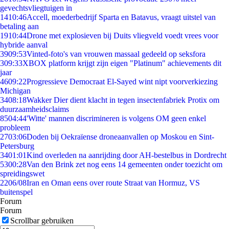
gevechtsvliegtuigen in
14
10:46
Accell, moederbedrijf Sparta en Batavus, vraagt uitstel van
betaling aan
19
10:44
Drone met explosieven bij Duits vliegveld voedt vrees voor
hybride aanval
39
09:53
Vinted-foto's van vrouwen massaal gedeeld op seksfora
3
09:33
XBOX platform krijgt zijn eigen "Platinum" achievements dit
jaar
46
09:22
Progressieve Democraat El-Sayed wint nipt voorverkiezing
Michigan
34
08:18
Wakker Dier dient klacht in tegen insectenfabriek Protix om
duurzaamheidsclaims
85
04:44
'Witte' mannen discrimineren is volgens OM geen enkel
probleem
27
03:06
Doden bij Oekraïense droneaanvallen op Moskou en Sint-
Petersburg
34
01:01
Kind overleden na aanrijding door AH-bestelbus in Dordrecht
53
00:28
Van den Brink zet nog eens 14 gemeenten onder toezicht om
spreidingswet
22
06/08
Iran en Oman eens over route Straat van Hormuz, VS
buitenspel
Forum
Forum
Scrollbar gebruiken