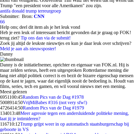
mom van veiligheid. Gouverneur Tim Walz liet weten dat hij wenst dat
Trump "een president voor alle Amerikanen" zou zijn.
antifa
donald trump
terreurgroep
Submitter:
Bron:
CNN
66
Help ons; deel dit item als je het leuk vond
Heb je een leuk of interessant bericht gevonden dat je graag op FOK!
terug ziet?
Tip ons dan via de submit!
Zoek jij altijd de leukste nieuwtjes en kun je daar leuk over schrijven?
Meld je aan als nieuwsposter!
Danny
Danny is de initiatiefnemer, oprichter en eigenaar van FOK.nl. Hij is
maar zelden serieus, heeft een uitgesproken Rotterdamse mening die
lang niet altijd politiek correct is en bezit de bizarre eigenschap mensen
op de kast te jagen, waar dat eigenlijk nooit de bedoeling is. Houdt van
films, series, tech en gamen, en wil vooral nieuws met een mening.
Meest gelezen
69511
00:45
Random Pics van de Dag #1978
50089
14:50
VrijMiBabes #316 (not very sfw!)
47264
14:50
Random Pics van de Dag #1979
1340
13:48
Meer agressie tegen een andersluidende politieke mening,
laat jij je intimideren?
1167
10:12
Trump grijpt weer in op automatisch staatsburgerschap bij
geboorte in VS