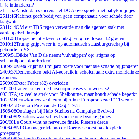
jij je intimideren?
31
11:52
Amsterdams dierenasiel DOA overspoeld met babykonijntjes
25
11:46
Kabinet geeft bedrijven geen compensatie voor schade door
laagwater
23
11:14
OM eist TBS tegen verwarde man die agenten stak met
aardappelschilmesje
30
11:08
Tropische hitte keert zondag terug met lokaal 32 graden
30
10:12
Trump grijpt weer in op automatisch staatsburgerschap bij
geboorte in VS
53
09:51
Dikke Van Dale neemt 'vulvalippen' op: 'stigma op
schaamlippen doorbreken'
13
09:40
Meta krijgt half miljard boete voor mentale schade bij jongeren
24
09:37
Denemarken pakt AI-gebruik in scholen aan: extra mondelinge
examens
25
09:05
Peter Faber (82) overleden
7
05:00
Trailers kijken: de bioscoopreleases van week 32
0
03:37
Ajax veel te sterk voor Shelbourne, maar houdt schade beperkt
1
02:34
Nieuwkomers schitteren bij ruime Europese zege FC Twente
19
00:45
Random Pics van de Dag #1978
15
06/08
Ontslagen bij Halo Studios na Campaign Evolved
19
06/08
PS5-doos waarschuwt voor einde fysieke games
2
06/08
Le Court wint na nerveuze finale, Pieterse derde
29
06/08
NPO-manager Menno de Boer geschorst na dickpic in
groepsapp
36
06/08
Duitser (93) crasht met quad tegen boom, vier gewonden