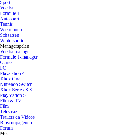
Sport
Voetbal
Formule 1
Autosport
Tennis
Wielrennen
Schaatsen
Wintersporten
Managerspelen
Voetbalmanager
Formule 1-manager
Games
PC
Playstation 4
Xbox One
Nintendo Switch
Xbox Series X|S
PlayStation 5
Film & TV
Film
Televisie
Trailers en Videos
Bioscoopagenda
Forum
Meer