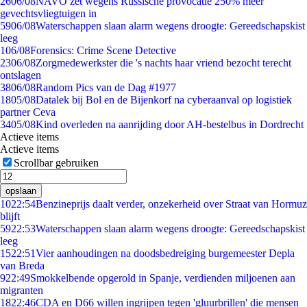
26
06/08
NAVO zet wegens Russische provocatie 250% meer
gevechtsvliegtuigen in
59
06/08
Waterschappen slaan alarm wegens droogte: Gereedschapskist
leeg
1
06/08
Forensics: Crime Scene Detective
23
06/08
Zorgmedewerkster die 's nachts haar vriend bezocht terecht
ontslagen
38
06/08
Random Pics van de Dag #1977
18
05/08
Datalek bij Bol en de Bijenkorf na cyberaanval op logistiek
partner Ceva
34
05/08
Kind overleden na aanrijding door AH-bestelbus in Dordrecht
Actieve items
Actieve items
Scrollbar gebruiken
opslaan
10
22:54
Benzineprijs daalt verder, onzekerheid over Straat van Hormuz
blijft
59
22:53
Waterschappen slaan alarm wegens droogte: Gereedschapskist
leeg
15
22:51
Vier aanhoudingen na doodsbedreiging burgemeester Depla
van Breda
9
22:49
Smokkelbende opgerold in Spanje, verdienden miljoenen aan
migranten
18
22:46
CDA en D66 willen ingrijpen tegen 'gluurbrillen' die mensen