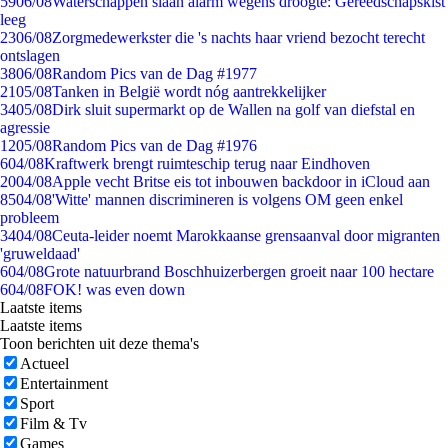
59
06/08
Waterschappen slaan alarm wegens droogte: Gereedschapskist
leeg
23
06/08
Zorgmedewerkster die 's nachts haar vriend bezocht terecht
ontslagen
38
06/08
Random Pics van de Dag #1977
21
05/08
Tanken in België wordt nóg aantrekkelijker
34
05/08
Dirk sluit supermarkt op de Wallen na golf van diefstal en
agressie
12
05/08
Random Pics van de Dag #1976
6
04/08
Kraftwerk brengt ruimteschip terug naar Eindhoven
20
04/08
Apple vecht Britse eis tot inbouwen backdoor in iCloud aan
85
04/08
'Witte' mannen discrimineren is volgens OM geen enkel
probleem
34
04/08
Ceuta-leider noemt Marokkaanse grensaanval door migranten
'gruweldaad'
6
04/08
Grote natuurbrand Boschhuizerbergen groeit naar 100 hectare
6
04/08
FOK! was even down
Laatste items
Laatste items
Toon berichten uit deze thema's
Actueel
Entertainment
Sport
Film & Tv
Games