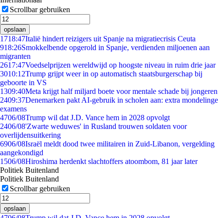
Scrollbar gebruiken
opslaan
17
18:47
Italië hindert reizigers uit Spanje na migratiecrisis Ceuta
9
18:26
Smokkelbende opgerold in Spanje, verdienden miljoenen aan
migranten
26
17:47
Voedselprijzen wereldwijd op hoogste niveau in ruim drie jaar
30
10:12
Trump grijpt weer in op automatisch staatsburgerschap bij
geboorte in VS
13
09:40
Meta krijgt half miljard boete voor mentale schade bij jongeren
24
09:37
Denemarken pakt AI-gebruik in scholen aan: extra mondelinge
examens
47
06/08
Trump wil dat J.D. Vance hem in 2028 opvolgt
24
06/08
'Zwarte weduwes' in Rusland trouwen soldaten voor
overlijdensuitkering
69
06/08
Israël meldt dood twee militairen in Zuid-Libanon, vergelding
aangekondigd
15
06/08
Hiroshima herdenkt slachtoffers atoombom, 81 jaar later
Politiek Buitenland
Politiek Buitenland
Scrollbar gebruiken
opslaan
47
06/08
Trump wil dat J.D. Vance hem in 2028 opvolgt