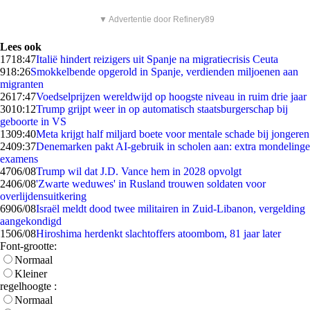
▼ Advertentie door Refinery89
Lees ook
17
18:47
Italië hindert reizigers uit Spanje na migratiecrisis Ceuta
9
18:26
Smokkelbende opgerold in Spanje, verdienden miljoenen aan
migranten
26
17:47
Voedselprijzen wereldwijd op hoogste niveau in ruim drie jaar
30
10:12
Trump grijpt weer in op automatisch staatsburgerschap bij
geboorte in VS
13
09:40
Meta krijgt half miljard boete voor mentale schade bij jongeren
24
09:37
Denemarken pakt AI-gebruik in scholen aan: extra mondelinge
examens
47
06/08
Trump wil dat J.D. Vance hem in 2028 opvolgt
24
06/08
'Zwarte weduwes' in Rusland trouwen soldaten voor
overlijdensuitkering
69
06/08
Israël meldt dood twee militairen in Zuid-Libanon, vergelding
aangekondigd
15
06/08
Hiroshima herdenkt slachtoffers atoombom, 81 jaar later
Font-grootte:
Normaal
Kleiner
regelhoogte :
Normaal