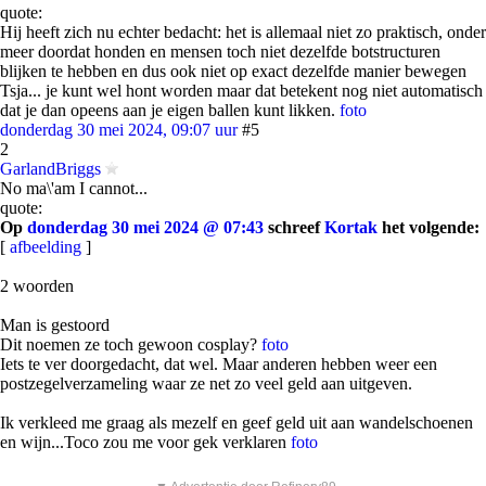
quote:
Hij heeft zich nu echter bedacht: het is allemaal niet zo praktisch, onder
meer doordat honden en mensen toch niet dezelfde botstructuren
blijken te hebben en dus ook niet op exact dezelfde manier bewegen
Tsja... je kunt wel hont worden maar dat betekent nog niet automatisch
dat je dan opeens aan je eigen ballen kunt likken.
foto
donderdag 30 mei 2024, 09:07 uur
#5
2
GarlandBriggs
No ma\'am I cannot...
quote:
Op
donderdag 30 mei 2024 @ 07:43
schreef
Kortak
het volgende:
[
afbeelding
]
2 woorden
Man is gestoord
Dit noemen ze toch gewoon cosplay?
foto
Iets te ver doorgedacht, dat wel. Maar anderen hebben weer een
postzegelverzameling waar ze net zo veel geld aan uitgeven.
Ik verkleed me graag als mezelf en geef geld uit aan wandelschoenen
en wijn...Toco zou me voor gek verklaren
foto