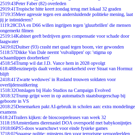
25
19:43
Peter Faber (82) overleden
29
19:41
Tropische hitte keert zondag terug met lokaal 32 graden
37
19:35
Meer agressie tegen een andersluidende politieke mening, laat
jij je intimideren?
11
19:28
CDA en D66 willen ingrijpen tegen 'gluurbrillen' die mensen
ongemerkt filmen
25
19:14
Kabinet geeft bedrijven geen compensatie voor schade door
laagwater
34
19:02
Duitser (93) crasht met quad tegen boom, vier gewonden
51
18:57
Dikke Van Dale neemt 'vulvalippen' op: 'stigma op
schaamlippen doorbreken'
45
18:54
Trump wil dat J.D. Vance hem in 2028 opvolgt
6
18:48
Benzineprijs daalt verder, onzekerheid over Straat van Hormuz
blijft
24
18:41
'Zwarte weduwes' in Rusland trouwen soldaten voor
overlijdensuitkering
15
18:32
Ontslagen bij Halo Studios na Campaign Evolved
30
18:32
Trump grijpt weer in op automatisch staatsburgerschap bij
geboorte in VS
20
18:25
Denemarken pakt AI-gebruik in scholen aan: extra mondelinge
examens
6
18:24
Trailers kijken: de bioscoopreleases van week 32
31
18:19
Amsterdams dierenasiel DOA overspoeld met babykonijntjes
19
18:06
PS5-doos waarschuwt voor einde fysieke games
37
18:02
Spaanse politie: minstens tien voor terrorisme veroordeelden