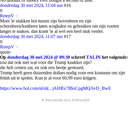
No amount of money ever bought a second of time.
donderdag 30 mei 2024, 11:04 uur
#16
0
RetepV
Moet 'ie stukken bot tussen zijn bovenbeen en zijn
scheenbeen/kuitbeen laten weghalen en gebruiken om zijn voeten
langer te maken. dan komt 'ie al wel een heel stuk verder.
donderdag 30 mei 2024, 11:07 uur
#17
0
RetepV
quote:
Op
donderdag 30 mei 2024 @ 09:30
schreef
TALIN
het volgende:
zou dat ook niet wat voor die Trump knakker zijn?
die heb centen zat, en ook een beetje gestoord.
Trump heeft geen duizenden dollars nodig voor een kostuum om zijn
fetish uit te spelen. Kun je al voor 60,99 euro krijgen.
https://www.bol.com/nl/nl(...)AHBx7IBoCpgMQAvD_BwE
▼ Advertentie door Refinery89