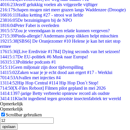
40
16:23
Jezelf gelukkig voelen als vrijgezelle vijftiger
2
16:17
Schapen mogen niet meer grazen langs Waddenzee (Droogte)
166
16:11
Haiku ketting #27 - strooi wat liefde
238
16:05
De bezuinigingen bij de NPO
18
16:04
Peter Faber is overleden
39
15:57
Zou je vreemdgaan in een relatie kunnen vergeven?
27
15:39
Pinda-allergie? Andermans poep slikken helpt misschien
192
15:38
[SBS6] De Oranjezomer #10 Helene je kan het niet stop
ermee
176
15:36
[Live Eredivisie #1784] Dying seconds van het seizoen!
144
15:17
De EU-politiek #6 Musk naar Europa!
163
15:13
Politieke podcasts #1
5
15:11
Geen miljonair zijn door tijdverspilling
141
15:02
Zaken waar je je echt dood aan ergert #17 - Werklui
70
14:53
Afvallen met injecties #4
131
14:52
Hip Hop Central #114 Hip Hop Don´t Stop!
7
14:50
[X-Files Reboot] Filmen pilot gepland in mei 2026
14
14:13
97-jarige Betty verbreekt opnieuw record als oudste
34
14:11
Klacht ingediend tegen grootste insectenfabriek ter wereld
Opmerkelijk
Opmerkelijk
Scrollbar gebruiken
opslaan