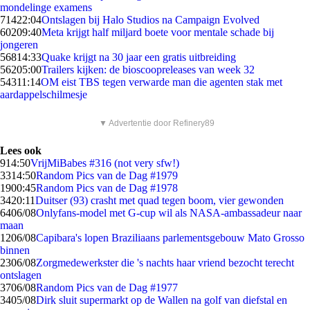
mondelinge examens
714
22:04
Ontslagen bij Halo Studios na Campaign Evolved
602
09:40
Meta krijgt half miljard boete voor mentale schade bij
jongeren
568
14:33
Quake krijgt na 30 jaar een gratis uitbreiding
562
05:00
Trailers kijken: de bioscoopreleases van week 32
543
11:14
OM eist TBS tegen verwarde man die agenten stak met
aardappelschilmesje
▼ Advertentie door Refinery89
Lees ook
9
14:50
VrijMiBabes #316 (not very sfw!)
33
14:50
Random Pics van de Dag #1979
19
00:45
Random Pics van de Dag #1978
34
20:11
Duitser (93) crasht met quad tegen boom, vier gewonden
64
06/08
Onlyfans-model met G-cup wil als NASA-ambassadeur naar
maan
12
06/08
Capibara's lopen Braziliaans parlementsgebouw Mato Grosso
binnen
23
06/08
Zorgmedewerkster die 's nachts haar vriend bezocht terecht
ontslagen
37
06/08
Random Pics van de Dag #1977
34
05/08
Dirk sluit supermarkt op de Wallen na golf van diefstal en