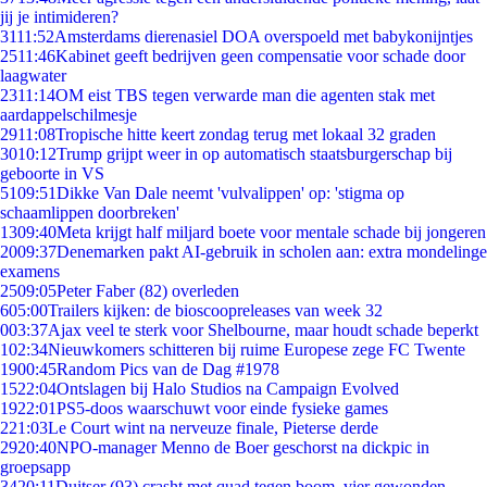
jij je intimideren?
31
11:52
Amsterdams dierenasiel DOA overspoeld met babykonijntjes
25
11:46
Kabinet geeft bedrijven geen compensatie voor schade door
laagwater
23
11:14
OM eist TBS tegen verwarde man die agenten stak met
aardappelschilmesje
29
11:08
Tropische hitte keert zondag terug met lokaal 32 graden
30
10:12
Trump grijpt weer in op automatisch staatsburgerschap bij
geboorte in VS
51
09:51
Dikke Van Dale neemt 'vulvalippen' op: 'stigma op
schaamlippen doorbreken'
13
09:40
Meta krijgt half miljard boete voor mentale schade bij jongeren
20
09:37
Denemarken pakt AI-gebruik in scholen aan: extra mondelinge
examens
25
09:05
Peter Faber (82) overleden
6
05:00
Trailers kijken: de bioscoopreleases van week 32
0
03:37
Ajax veel te sterk voor Shelbourne, maar houdt schade beperkt
1
02:34
Nieuwkomers schitteren bij ruime Europese zege FC Twente
19
00:45
Random Pics van de Dag #1978
15
22:04
Ontslagen bij Halo Studios na Campaign Evolved
19
22:01
PS5-doos waarschuwt voor einde fysieke games
2
21:03
Le Court wint na nerveuze finale, Pieterse derde
29
20:40
NPO-manager Menno de Boer geschorst na dickpic in
groepsapp
34
20:11
Duitser (93) crasht met quad tegen boom, vier gewonden