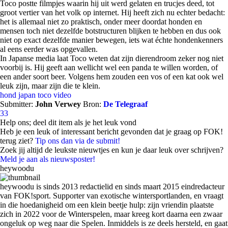
Toco postte filmpjes waarin hij uit werd gelaten en trucjes deed, tot
groot vertier van het volk op internet. Hij heeft zich nu echter bedacht:
het is allemaal niet zo praktisch, onder meer doordat honden en
mensen toch niet dezelfde botstructuren blijken te hebben en dus ook
niet op exact dezelfde manier bewegen, iets wat échte hondenkenners
al eens eerder was opgevallen.
In Japanse media laat Toco weten dat zijn dierendroom zeker nog niet
voorbij is. Hij geeft aan wellicht wel een panda te willen worden, of
een ander soort beer. Volgens hem zouden een vos of een kat ook wel
leuk zijn, maar zijn die te klein.
hond
japan
toco
video
Submitter:
John Verwey
Bron:
De Telegraaf
33
Help ons; deel dit item als je het leuk vond
Heb je een leuk of interessant bericht gevonden dat je graag op FOK!
terug ziet?
Tip ons dan via de submit!
Zoek jij altijd de leukste nieuwtjes en kun je daar leuk over schrijven?
Meld je aan als nieuwsposter!
heywoodu
heywoodu is sinds 2013 redactielid en sinds maart 2015 eindredacteur
van FOK!sport. Supporter van exotische wintersportlanden, en vraagt
in die hoedanigheid om een klein beetje hulp: zijn vriendin plaatste
zich in 2022 voor de Winterspelen, maar kreeg kort daarna een zwaar
ongeluk op weg naar die Spelen. Inmiddels is ze deels hersteld, en gaat