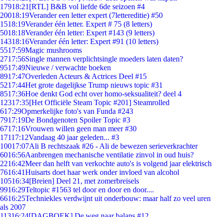
179
18:21
[RTL] B&B vol liefde 6de seizoen #4
200
18:19
Verander een letter expert (7lettereditie) #50
15
18:19
Verander één letter. Expert # 75 (8 letters)
50
18:18
Verander één letter: Expert #143 (9 letters)
143
18:16
Verander één letter: Expert #91 (10 letters)
55
17:59
Magic mushrooms
27
17:56
Single mannen verplichtsingle moeders laten daten?
95
17:49
Nieuwe / verwachte boeken
89
17:47
Overleden Acteurs & Actrices Deel #15
52
17:44
Het grote dagelijkse Trump nieuws topic #31
85
17:36
Hoe denkt God echt over homo-seksualiteit? deel 4
123
17:35
[Het Officiële Steam Topic #201] Steamrolled
6
17:29
Opmerkelijke foto's van Funda #243
79
17:19
De Bondgenoten Spoiler Topic #3
67
17:16
Vrouwen willen geen man meer #30
171
17:12
Vandaag 40 jaar geleden... #3
100
17:07
Ali B rechtszaak #26 - Ali de bewezen serieverkrachter
60
16:56
Aanbrengen mechanische ventilatie zinvol in oud huis?
22
16:42
Meer dan helft van verkochte auto's is volgend jaar elektrisch
76
16:41
Huisarts doet haar werk onder invloed van alcohol
105
16:34
[Breien] Deel 21, met zomerbreisels
99
16:29
Teltopic #1563 tel door en door en door....
66
16:25
Techniekles verdwijnt uit onderbouw: maar half zo veel uren
als 2007
113
16:24
[DAGBOEK] De weg naar balans #12