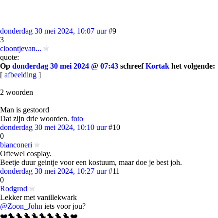
donderdag 30 mei 2024, 10:07 uur
#9
3
cloontjevan...
quote:
Op
donderdag 30 mei 2024 @ 07:43
schreef
Kortak
het volgende:
[
afbeelding
]
2 woorden
Man is gestoord
Dat zijn drie woorden.
foto
donderdag 30 mei 2024, 10:10 uur
#10
0
bianconeri
Oftewel cosplay.
Beetje duur geintje voor een kostuum, maar doe je best joh.
donderdag 30 mei 2024, 10:27 uur
#11
0
Rodgrod
Lekker met vanillekwark
@Zoon_John
iets voor jou?
❤️🐤🐤🐤🐤🐤🐤🐤🐤❤️