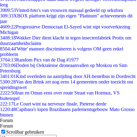
leeg
39
09:53
Vinted-foto's van vrouwen massaal gedeeld op seksfora
3
09:33
XBOX platform krijgt zijn eigen "Platinum" achievements dit
jaar
46
09:22
Progressieve Democraat El-Sayed wint nipt voorverkiezing
Michigan
34
08:18
Wakker Dier dient klacht in tegen insectenfabriek Protix om
duurzaamheidsclaims
85
04:44
'Witte' mannen discrimineren is volgens OM geen enkel
probleem
37
04:13
Random Pics van de Dag #1977
27
03:06
Doden bij Oekraïense droneaanvallen op Moskou en Sint-
Petersburg
34
01:01
Kind overleden na aanrijding door AH-bestelbus in Dordrecht
53
00:28
Van den Brink zet nog eens 14 gemeenten onder toezicht om
spreidingswet
22
22:50
Iran en Oman eens over route Straat van Hormuz, VS
buitenspel
2
22:17
Le Court wint na nerveuze finale, Pieterse derde
12
20:48
Capibara's lopen Braziliaans parlementsgebouw Mato Grosso
binnen
Forum
Forum
Scrollbar gebruiken