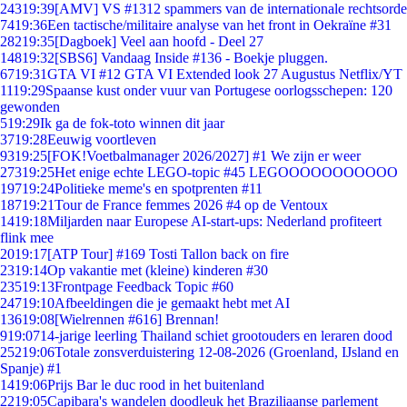
243
19:39
[AMV] VS #1312 spammers van de internationale rechtsorde
74
19:36
Een tactische/militaire analyse van het front in Oekraïne #31
282
19:35
[Dagboek] Veel aan hoofd - Deel 27
148
19:32
[SBS6] Vandaag Inside #136 - Boekje pluggen.
67
19:31
GTA VI #12 GTA VI Extended look 27 Augustus Netflix/YT
11
19:29
Spaanse kust onder vuur van Portugese oorlogsschepen: 120
gewonden
5
19:29
Ik ga de fok-toto winnen dit jaar
37
19:28
Eeuwig voortleven
93
19:25
[FOK!Voetbalmanager 2026/2027] #1 We zijn er weer
273
19:25
Het enige echte LEGO-topic #45 LEGOOOOOOOOOOO
197
19:24
Politieke meme's en spotprenten #11
187
19:21
Tour de France femmes 2026 #4 op de Ventoux
14
19:18
Miljarden naar Europese AI-start-ups: Nederland profiteert
flink mee
20
19:17
[ATP Tour] #169 Tosti Tallon back on fire
23
19:14
Op vakantie met (kleine) kinderen #30
235
19:13
Frontpage Feedback Topic #60
247
19:10
Afbeeldingen die je gemaakt hebt met AI
136
19:08
[Wielrennen #616] Brennan!
9
19:07
14-jarige leerling Thailand schiet grootouders en leraren dood
252
19:06
Totale zonsverduistering 12-08-2026 (Groenland, IJsland en
Spanje) #1
14
19:06
Prijs Bar le duc rood in het buitenland
22
19:05
Capibara's wandelen doodleuk het Braziliaanse parlement