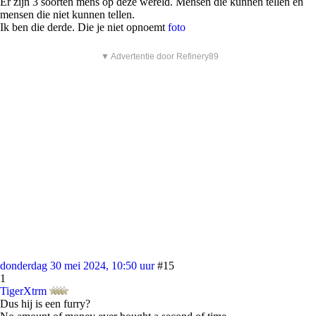
Er zijn 3 soorten mens op deze wereld. Mensen die kunnen tellen en
mensen die niet kunnen tellen.
Ik ben die derde. Die je niet opnoemt
foto
▼ Advertentie door Refinery89
donderdag 30 mei 2024, 10:50 uur
#15
1
TigerXtrm
Dus hij is een furry?