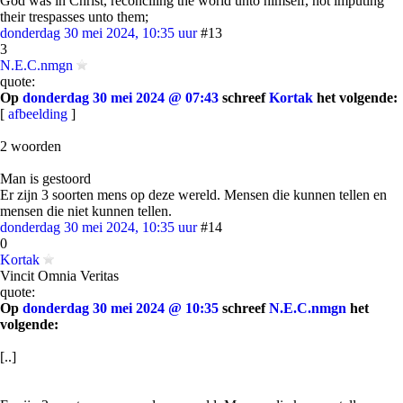
God was in Christ, reconciling the world unto himself, not imputing
their trespasses unto them;
donderdag 30 mei 2024, 10:35 uur
#13
3
N.E.C.nmgn
quote:
Op
donderdag 30 mei 2024 @ 07:43
schreef
Kortak
het volgende:
[
afbeelding
]
2 woorden
Man is gestoord
Er zijn 3 soorten mens op deze wereld. Mensen die kunnen tellen en
mensen die niet kunnen tellen.
donderdag 30 mei 2024, 10:35 uur
#14
0
Kortak
Vincit Omnia Veritas
quote:
Op
donderdag 30 mei 2024 @ 10:35
schreef
N.E.C.nmgn
het
volgende:
[..]