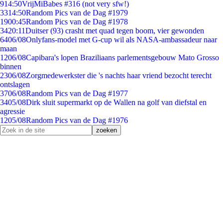
9
14:50
VrijMiBabes #316 (not very sfw!)
33
14:50
Random Pics van de Dag #1979
19
00:45
Random Pics van de Dag #1978
34
20:11
Duitser (93) crasht met quad tegen boom, vier gewonden
64
06/08
Onlyfans-model met G-cup wil als NASA-ambassadeur naar
maan
12
06/08
Capibara's lopen Braziliaans parlementsgebouw Mato Grosso
binnen
23
06/08
Zorgmedewerkster die 's nachts haar vriend bezocht terecht
ontslagen
37
06/08
Random Pics van de Dag #1977
34
05/08
Dirk sluit supermarkt op de Wallen na golf van diefstal en
agressie
12
05/08
Random Pics van de Dag #1976