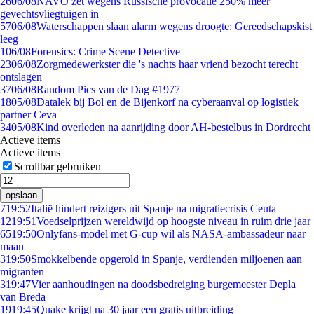
26
06/08
NAVO zet wegens Russische provocatie 250% meer
gevechtsvliegtuigen in
57
06/08
Waterschappen slaan alarm wegens droogte: Gereedschapskist
leeg
1
06/08
Forensics: Crime Scene Detective
23
06/08
Zorgmedewerkster die 's nachts haar vriend bezocht terecht
ontslagen
37
06/08
Random Pics van de Dag #1977
18
05/08
Datalek bij Bol en de Bijenkorf na cyberaanval op logistiek
partner Ceva
34
05/08
Kind overleden na aanrijding door AH-bestelbus in Dordrecht
Actieve items
Actieve items
Scrollbar gebruiken
opslaan
7
19:52
Italië hindert reizigers uit Spanje na migratiecrisis Ceuta
12
19:51
Voedselprijzen wereldwijd op hoogste niveau in ruim drie jaar
65
19:50
Onlyfans-model met G-cup wil als NASA-ambassadeur naar
maan
3
19:50
Smokkelbende opgerold in Spanje, verdienden miljoenen aan
migranten
3
19:47
Vier aanhoudingen na doodsbedreiging burgemeester Depla
van Breda
19
19:45
Quake krijgt na 30 jaar een gratis uitbreiding