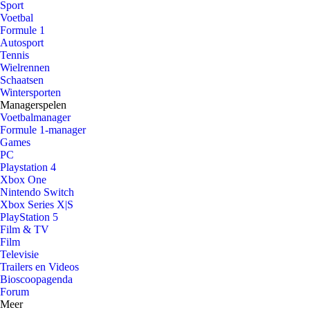
Sport
Voetbal
Formule 1
Autosport
Tennis
Wielrennen
Schaatsen
Wintersporten
Managerspelen
Voetbalmanager
Formule 1-manager
Games
PC
Playstation 4
Xbox One
Nintendo Switch
Xbox Series X|S
PlayStation 5
Film & TV
Film
Televisie
Trailers en Videos
Bioscoopagenda
Forum
Meer