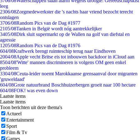
57
06/08
Waterschappen slaan alarm wegens droogte: Gereedschapskist
leeg
23
06/08
Zorgmedewerkster die 's nachts haar vriend bezocht terecht
ontslagen
37
06/08
Random Pics van de Dag #1977
21
05/08
Tanken in België wordt nóg aantrekkelijker
34
05/08
Dirk sluit supermarkt op de Wallen na golf van diefstal en
agressie
12
05/08
Random Pics van de Dag #1976
6
04/08
Kraftwerk brengt ruimteschip terug naar Eindhoven
20
04/08
Apple vecht Britse eis tot inbouwen backdoor in iCloud aan
85
04/08
'Witte' mannen discrimineren is volgens OM geen enkel
probleem
33
04/08
Ceuta-leider noemt Marokkaanse grensaanval door migranten
'gruweldaad'
6
04/08
Grote natuurbrand Boschhuizerbergen groeit naar 100 hectare
6
04/08
FOK! was even down
Laatste items
Laatste items
Toon berichten uit deze thema's
Actueel
Entertainment
Sport
Film & Tv
Games