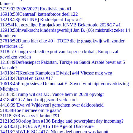
binnen
37
19:02
[2026/2027] Eredivisietoto #1
169
18:58
[Centraal] kattenfotoos deel 122
182
18:58
[ONLINE] Roddelpraat Topic #21
1
18:54
Het gezellige Eurojackpot KNVB Bekertopic 2026/27 #1
129
18:53
Invalkracht kinderdagverblijf Jan B. (66) misbruikt zeker 14
kinderen
276
18:52
Dump hier elke 40+ TOEP die je graag kwijt wil, zonder
restricties 15
31
18:51
Congo verbiedt export van koper en kobalt, Europa zal
gevolgen voelen
12
18:49
Defensiepact Pakistan, Turkije en Saudi-Arabië bevat art.5
clausule?
149
18:47
[Keuken Kampioen Divisie] #44 Vitesse mag weg
225
18:47
Israel en Gaza #17
106
18:45
Progressieve Democraat El-Sayed wint nipt voorverkiezing
Michigan
37
18:45
Trump wil dat J.D. Vance hem in 2028 opvolgt
43
18:40
GGZ heeft mij gezond verklaard.
44
18:39
[Eva vd Wijdeven] geruchten over dakloosheid
5
18:38
Hoe hiermee om te gaan?
211
18:35
Russia vs Ukraine #91
212
18:35
Oorlog Iran #136 Bridge and powerplant day incoming?
256
18:31
[UFO/UAP] #16 The Age of Disclosure
143
18:25
[WLR SC #417] Nieuw deel openen was kaputt