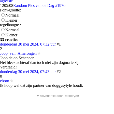
agressie
12
05/08
Random Pics van de Dag #1976
Font-grootte:
Normaal
Kleiner
regelhoogte :
Normaal
Kleiner
33 reacties
donderdag 30 mei 2024, 07:32 uur
#1
2
Joop_van_Amerongen
Joop de op Schepper
Het bleek achteraf dan toch niet zijn dogma te zijn.
Verdraaid!
donderdag 30 mei 2024, 07:43 uur
#2
0
eborn
Ik hoop wel dat zijn partner van doggysytyle houdt.
▼ Advertentie door Refinery89