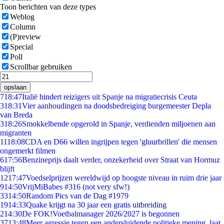
Toon berichten van deze types
Weblog
Column
(P)review
Special
Poll
Scrollbar gebruiken
opslaan
7
18:47
Italië hindert reizigers uit Spanje na migratiecrisis Ceuta
3
18:31
Vier aanhoudingen na doodsbedreiging burgemeester Depla
van Breda
3
18:26
Smokkelbende opgerold in Spanje, verdienden miljoenen aan
migranten
11
18:08
CDA en D66 willen ingrijpen tegen 'gluurbrillen' die mensen
ongemerkt filmen
6
17:56
Benzineprijs daalt verder, onzekerheid over Straat van Hormuz
blijft
12
17:47
Voedselprijzen wereldwijd op hoogste niveau in ruim drie jaar
9
14:50
VrijMiBabes #316 (not very sfw!)
33
14:50
Random Pics van de Dag #1979
19
14:33
Quake krijgt na 30 jaar een gratis uitbreiding
2
14:30
De FOK!Voetbalmanager 2026/2027 is begonnen
37
13:48
Meer agressie tegen een andersluidende politieke mening, laat