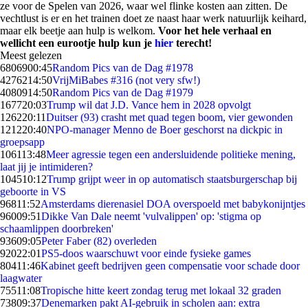
ze voor de Spelen van 2026, waar wel flinke kosten aan zitten. De
vechtlust is er en het trainen doet ze naast haar werk natuurlijk keihard,
maar elk beetje aan hulp is welkom.
Voor het hele verhaal en
wellicht een eurootje hulp kun je
hier
terecht!
Meest gelezen
68069
00:45
Random Pics van de Dag #1978
42762
14:50
VrijMiBabes #316 (not very sfw!)
40809
14:50
Random Pics van de Dag #1979
1677
20:03
Trump wil dat J.D. Vance hem in 2028 opvolgt
1262
20:11
Duitser (93) crasht met quad tegen boom, vier gewonden
1212
20:40
NPO-manager Menno de Boer geschorst na dickpic in
groepsapp
1061
13:48
Meer agressie tegen een andersluidende politieke mening,
laat jij je intimideren?
1045
10:12
Trump grijpt weer in op automatisch staatsburgerschap bij
geboorte in VS
968
11:52
Amsterdams dierenasiel DOA overspoeld met babykonijntjes
960
09:51
Dikke Van Dale neemt 'vulvalippen' op: 'stigma op
schaamlippen doorbreken'
936
09:05
Peter Faber (82) overleden
920
22:01
PS5-doos waarschuwt voor einde fysieke games
804
11:46
Kabinet geeft bedrijven geen compensatie voor schade door
laagwater
755
11:08
Tropische hitte keert zondag terug met lokaal 32 graden
738
09:37
Denemarken pakt AI-gebruik in scholen aan: extra