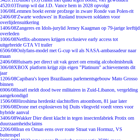
45
20:03
Trump wil dat J.D. Vance hem in 2028 opvolgt
1
06/08
Lemmen boekt eerste profzege in zware Ronde van Polen-rit
24
06/08
'Zwarte weduwes' in Rusland trouwen soldaten voor
overlijdensuitkering
14
06/08
Zangeres en Idols-jurylid Jerney Kaagman op 79-jarige leeftijd
overleden
10
06/08
Netflix-abonnees krijgen exclusieve early access tot
uitgebreide GTA VI trailer
65
06/08
Onlyfans-model met G-cup wil als NASA-ambassadeur naar
maan
24
06/08
Huisarts per direct uit vak gezet om ernstig alcoholmisbruik
3
06/08
XBOX platform krijgt zijn eigen "Platinum" achievements dit
jaar
12
06/08
Capibara's lopen Braziliaans parlementsgebouw Mato Grosso
binnen
69
06/08
Israël meldt dood twee militairen in Zuid-Libanon, vergelding
aangekondigd
15
06/08
Hiroshima herdenkt slachtoffers atoombom, 81 jaar later
19
06/08
Drone met explosieven bij Duits vliegveld voedt vrees voor
hybride aanval
34
06/08
Wakker Dier dient klacht in tegen insectenfabriek Protix om
duurzaamheidsclaims
22
06/08
Iran en Oman eens over route Straat van Hormuz, VS
buitenspel