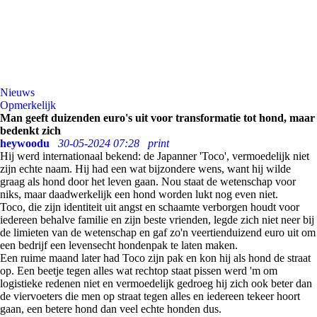
Nieuws
Opmerkelijk
Man geeft duizenden euro's uit voor transformatie tot hond, maar
bedenkt zich
heywoodu
30-05-2024 07:28
print
Hij werd internationaal bekend: de Japanner 'Toco', vermoedelijk niet
zijn echte naam. Hij had een wat bijzondere wens, want hij wilde
graag als hond door het leven gaan. Nou staat de wetenschap voor
niks, maar daadwerkelijk een hond worden lukt nog even niet.
Toco, die zijn identiteit uit angst en schaamte verborgen houdt voor
iedereen behalve familie en zijn beste vrienden, legde zich niet neer bij
de limieten van de wetenschap en gaf zo'n veertienduizend euro uit om
een bedrijf een levensecht hondenpak te laten maken.
Een ruime maand later had Toco zijn pak en kon hij als hond de straat
op. Een beetje tegen alles wat rechtop staat pissen werd 'm om
logistieke redenen niet en vermoedelijk gedroeg hij zich ook beter dan
de viervoeters die men op straat tegen alles en iedereen tekeer hoort
gaan, een betere hond dan veel echte honden dus.