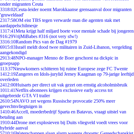
onder migranten Ceuta
33
18:02
Ceuta-leider noemt Marokkaanse grensaanval door migranten
'gruweldaad'
23
17:58
OM eist TBS tegen verwarde man die agenten stak met
aardappelschilmesje
13
17:41
Meta krijgt half miljard boete voor mentale schade bij jongeren
9
16:29
VrijMiBabes #316 (not very sfw!)
33
16:10
Random Pics van de Dag #1979
69
15:03
Israël meldt dood twee militairen in Zuid-Libanon, vergelding
aangekondigd
29
13:48
NPO-manager Menno de Boer geschorst na dickpic in
groepsapp
1
13:37
Nieuwkomers schitteren bij ruime Europese zege FC Twente
14
12:19
Zangeres en Idols-jurylid Jerney Kaagman op 79-jarige leeftijd
overleden
24
12:00
Huisarts per direct uit vak gezet om ernstig alcoholmisbruik
10
11:41
Netflix-abonnees krijgen exclusieve early access tot
uitgebreide GTA VI trailer
26
10:54
NAVO zet wegens Russische provocatie 250% meer
gevechtsvliegtuigen in
14
10:46
Accell, moederbedrijf Sparta en Batavus, vraagt uitstel van
betaling aan
19
10:44
Drone met explosieven bij Duits vliegveld voedt vrees voor
hybride aanval
57
10:16
Waterschappen slaan alarm wegens droogte: Gereedschapskist