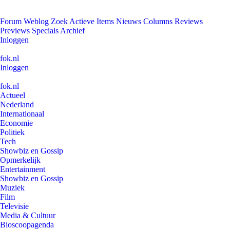
Forum
Weblog
Zoek
Actieve Items
Nieuws
Columns
Reviews
Previews
Specials
Archief
Inloggen
fok.nl
Inloggen
fok.nl
Actueel
Nederland
Internationaal
Economie
Politiek
Tech
Showbiz en Gossip
Opmerkelijk
Entertainment
Showbiz en Gossip
Muziek
Film
Televisie
Media & Cultuur
Bioscoopagenda