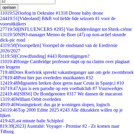
opslaan
110
19:52
Oorlog in Oekraïne #1318 Drone baby drone
244
19:51
[Videoland] B&B vol liefde 6de seizoen #1 voor de
vooruitkijkers
277
19:50
[INFLUENCERS #295] Van flodderslinger tot Shrek-crème
131
19:50
NPO-manager Menno de Boer (47) op non-actief stuurde
dick-pic rond
43
19:50
[Voorspellen] Voorspel de eindstand van de Eredivisie
2026/2027
31
19:50
[Crowdfunding] #443 Rentestijgingen?
110
19:49
Jonge Cambridge professor stapt op na claims over plagiaat
en leugens
7
19:48
Dries Roelvink spreekt vakantieganger aan om gele zwembroek
278
19:48
Post hier pas overleden muzikanten #32
124
19:48
Migranten breken door grens naar Ceuta in Spanje,l #10
167
19:47
Ajax is een parodie op een voetbalclub #7 Vuurwerkjes
224
19:46
[SBS6] De Bondgenoten #317 We dansen de macaroni
13
19:46
William Orbit overleden
49
19:46
Woningtekort: dus ga je woningen slopen, logisch
241
19:46
Top 2000 Editie 2025 #243 Alle dikzakken willen op je
lijken
4
19:42
Last minute balie Schiphol
8
19:39
[2023] Australië: Voyager - Promise #2 - Ze komen naar
Tilburg