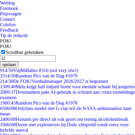
Weblog
Fotoboek
Prijsvragen
Contact
Colofon
Feedback
Tip de redactie
FOK!
FOK!
Scrollbar gebruiken
opslaan
9
14:50
VrijMiBabes #316 (not very sfw!)
33
14:50
Random Pics van de Dag #1979
2
14:30
De FOK!Voetbalmanager 2026/2027 is begonnen
13
09:40
Meta krijgt half miljard boete voor mentale schade bij jongeren
20
09:37
Denemarken pakt AI-gebruik in scholen aan: extra mondelinge
examens
19
00:45
Random Pics van de Dag #1978
65
06/08
Onlyfans-model met G-cup wil als NASA-ambassadeur naar
maan
24
06/08
Huisarts per direct uit vak gezet om ernstig alcoholmisbruik
19
06/08
Drone met explosieven bij Duits vliegveld voedt vrees voor
hybride aanval