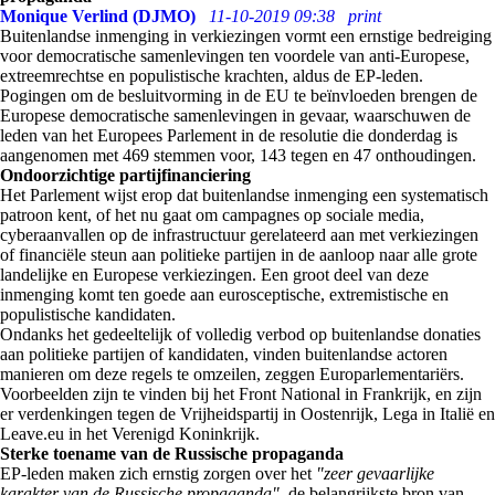
Monique Verlind (DJMO)
11-10-2019 09:38
print
Buitenlandse inmenging in verkiezingen vormt een ernstige bedreiging
voor democratische samenlevingen ten voordele van anti-Europese,
extreemrechtse en populistische krachten, aldus de EP-leden.
Pogingen om de besluitvorming in de EU te beïnvloeden brengen de
Europese democratische samenlevingen in gevaar, waarschuwen de
leden van het Europees Parlement in de resolutie die donderdag is
aangenomen met 469 stemmen voor, 143 tegen en 47 onthoudingen.
Ondoorzichtige partijfinanciering
Het Parlement wijst erop dat buitenlandse inmenging een systematisch
patroon kent, of het nu gaat om campagnes op sociale media,
cyberaanvallen op de infrastructuur gerelateerd aan met verkiezingen
of financiële steun aan politieke partijen in de aanloop naar alle grote
landelijke en Europese verkiezingen. Een groot deel van deze
inmenging komt ten goede aan eurosceptische, extremistische en
populistische kandidaten.
Ondanks het gedeeltelijk of volledig verbod op buitenlandse donaties
aan politieke partijen of kandidaten, vinden buitenlandse actoren
manieren om deze regels te omzeilen, zeggen Europarlementariërs.
Voorbeelden zijn te vinden bij het Front National in Frankrijk, en zijn
er verdenkingen tegen de Vrijheidspartij in Oostenrijk, Lega in Italië en
Leave.eu in het Verenigd Koninkrijk.
Sterke toename van de Russische propaganda
EP-leden maken zich ernstig zorgen over het
"zeer gevaarlijke
karakter van de Russische propaganda"
, de belangrijkste bron van