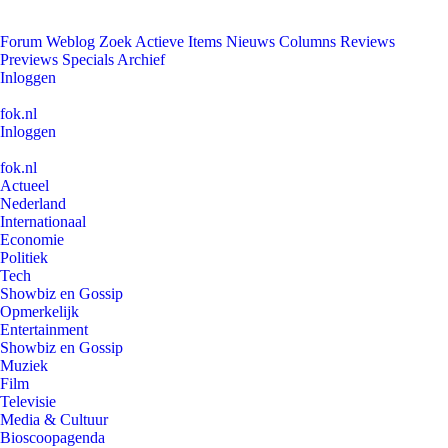
Forum
Weblog
Zoek
Actieve Items
Nieuws
Columns
Reviews
Previews
Specials
Archief
Inloggen
fok.nl
Inloggen
fok.nl
Actueel
Nederland
Internationaal
Economie
Politiek
Tech
Showbiz en Gossip
Opmerkelijk
Entertainment
Showbiz en Gossip
Muziek
Film
Televisie
Media & Cultuur
Bioscoopagenda