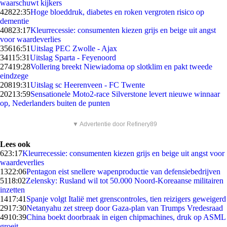
waarschuwt kijkers
428
22:35
Hoge bloeddruk, diabetes en roken vergroten risico op
dementie
408
23:17
Kleurrecessie: consumenten kiezen grijs en beige uit angst
voor waardeverlies
356
16:51
Uitslag PEC Zwolle - Ajax
341
15:31
Uitslag Sparta - Feyenoord
274
19:28
Vollering breekt Niewiadoma op slotklim en pakt tweede
eindzege
208
19:31
Uitslag sc Heerenveen - FC Twente
202
13:59
Sensationele Moto2-race Silverstone levert nieuwe winnaar
op, Nederlanders buiten de punten
▼ Advertentie door Refinery89
Lees ook
6
23:17
Kleurrecessie: consumenten kiezen grijs en beige uit angst voor
waardeverlies
13
22:06
Pentagon eist snellere wapenproductie van defensiebedrijven
51
18:02
Zelensky: Rusland wil tot 50.000 Noord-Koreaanse militairen
inzetten
14
17:41
Spanje volgt Italië met grenscontroles, tien reizigers geweigerd
29
17:30
Netanyahu zet streep door Gaza-plan van Trumps Vredesraad
49
10:39
China boekt doorbraak in eigen chipmachines, druk op ASML
groeit