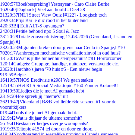
19
20:57
[Boekbespreking] Yesteryear - Caro Claire Burke
16
20:40
[Dagboek] Veel aan hoofd - Deel 28
213
20:37
[NL] Street View Quiz [#122] - Loogisch toch
39
20:34
Prijs Bar le duc rood in het buitenland
4
20:33
Bij Edit ALT-S opvangen?
24
20:31
Petitie behoud npo 5 Soul & Jazz
281
20:28
Totale zonsverduistering 12-08-2026 (Groenland, IJsland en
Spanje) #1
232
20:23
Migranten breken door grens naar Ceuta in Spanje,l #10
70
20:17
Aanbrengen mechanische ventilatie zinvol in oud huis?
181
20:16
Wat is jullie binnenhuistemperatuur? #81 Horrorzomer
1
20:14
Gadgets: Grappige, handige, nutteloze, verslavende etc.
236
20:11
archito's jaren '70 huis #5 - Een nieuw begin
9
19:59
Belgie.
164
19:57
[NOS Eredivisie #298] We gaan staken
125
19:55
Het RLS Social Media-topic #160 Zonder Kolonel!!
194
19:50
Liedjes die je met AI gemaakt hebt
23
19:50
Hoe spreek jij "meme's" uit
262
19:47
[Videoland] B&B vol liefde 6de seizoen #1 voor de
vooruitkijkers
0
19:44
Tools die je met AI gemaakt hebt.
12
19:42
Wat is dit jaar de ultieme zomerhit?
56
19:41
Bestaan er liedjes over je woonplaats?
19
19:35
Teltopic #1574 tel door en door en door....
4
19:34
Noodtoestand in westelijke provincie Canada vanwege