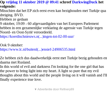
Op
vrijdag 11 oktober 2019 @ 09:41
schreef
DarkwingDuck
het
volgende:
Misschien dat het EP zich eerst even kan bezighouden met Turkije qua
dreiging. BVD.
Hebben ze gedaan
9 oktober, 19:09 - 60 afgevaardigden van het Europees Parlement
hebben in een gezamenlijke verklaring de agressie van Turkije tegen
Noord- en Oost-Syrië veroordeeld.
https://koerdischnieuws.n(...)ingen-tot-02-00-uur/
Ook 9 oktober:
https://www.lc.nl/buitenl(...)ensief-24906535.html
Ze hebben zich dus daadwerkelijk eerst met Turkije bezig gehouden en
daarna met Rusland.
In this world of evil and darkness I'm looking for the one girl that has
the power to bring light into my heart. A light so pure that my evil
thoughts about this world and the people living on it will vanish and I'll
finally experience true love.
▼ Advertentie door Refinery89