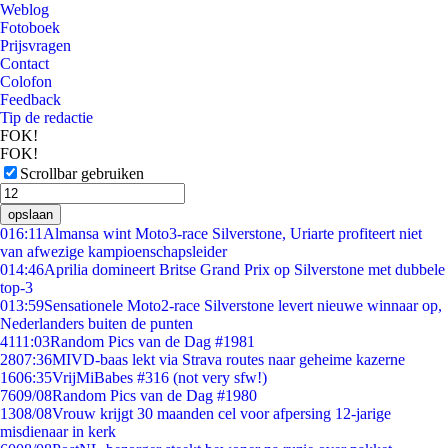
Weblog
Fotoboek
Prijsvragen
Contact
Colofon
Feedback
Tip de redactie
FOK!
FOK!
Scrollbar gebruiken
opslaan
0
16:11
Almansa wint Moto3-race Silverstone, Uriarte profiteert niet
van afwezige kampioenschapsleider
0
14:46
Aprilia domineert Britse Grand Prix op Silverstone met dubbele
top-3
0
13:59
Sensationele Moto2-race Silverstone levert nieuwe winnaar op,
Nederlanders buiten de punten
41
11:03
Random Pics van de Dag #1981
28
07:36
MIVD-baas lekt via Strava routes naar geheime kazerne
16
06:35
VrijMiBabes #316 (not very sfw!)
76
09/08
Random Pics van de Dag #1980
13
08/08
Vrouw krijgt 30 maanden cel voor afpersing 12-jarige
misdienaar in kerk