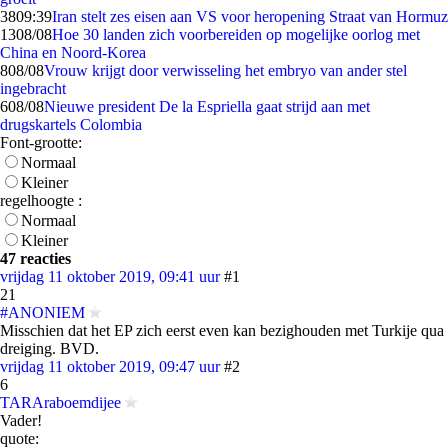
38
09:39
Iran stelt zes eisen aan VS voor heropening Straat van Hormuz
13
08/08
Hoe 30 landen zich voorbereiden op mogelijke oorlog met
China en Noord-Korea
8
08/08
Vrouw krijgt door verwisseling het embryo van ander stel
ingebracht
6
08/08
Nieuwe president De la Espriella gaat strijd aan met
drugskartels Colombia
Font-grootte:
Normaal
Kleiner
regelhoogte :
Normaal
Kleiner
47 reacties
vrijdag 11 oktober 2019, 09:41 uur
#1
21
#ANONIEM
Misschien dat het EP zich eerst even kan bezighouden met Turkije qua
dreiging. BVD.
vrijdag 11 oktober 2019, 09:47 uur
#2
6
TARAraboemdijee
Vader!
quote: