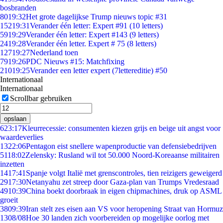
bosbranden
80
19:32
Het grote dagelijkse Trump nieuws topic #31
152
19:31
Verander één letter: Expert #91 (10 letters)
59
19:29
Verander één letter: Expert #143 (9 letters)
24
19:28
Verander één letter. Expert # 75 (8 letters)
127
19:27
Nederland toen
79
19:26
PDC Nieuws #15: Matchfixing
210
19:25
Verander een letter expert (7lettereditie) #50
Internationaal
Internationaal
Scrollbar gebruiken
opslaan
6
23:17
Kleurrecessie: consumenten kiezen grijs en beige uit angst voor
waardeverlies
13
22:06
Pentagon eist snellere wapenproductie van defensiebedrijven
51
18:02
Zelensky: Rusland wil tot 50.000 Noord-Koreaanse militairen
inzetten
14
17:41
Spanje volgt Italië met grenscontroles, tien reizigers geweigerd
29
17:30
Netanyahu zet streep door Gaza-plan van Trumps Vredesraad
49
10:39
China boekt doorbraak in eigen chipmachines, druk op ASML
groeit
38
09:39
Iran stelt zes eisen aan VS voor heropening Straat van Hormuz
13
08/08
Hoe 30 landen zich voorbereiden op mogelijke oorlog met