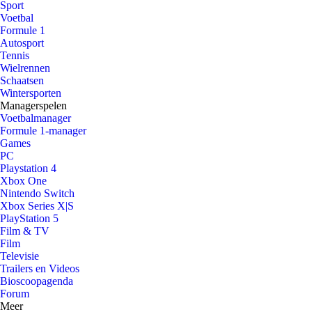
Sport
Voetbal
Formule 1
Autosport
Tennis
Wielrennen
Schaatsen
Wintersporten
Managerspelen
Voetbalmanager
Formule 1-manager
Games
PC
Playstation 4
Xbox One
Nintendo Switch
Xbox Series X|S
PlayStation 5
Film & TV
Film
Televisie
Trailers en Videos
Bioscoopagenda
Forum
Meer