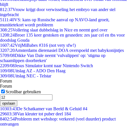
blijft
8
12:37
Vrouw krijgt door verwisseling het embryo van ander stel
ingebracht
51
11:40
VS: kans op Russische aanval op NAVO-land groeit,
munitietekort wordt probleem
3
08:25
Vollering slaat dubbelslag in Nice en neemt geel over
12
08:24
Broer 135 keer gestoken en gesneden: zes jaar cel en tbs voor
doodslag Gouda
16
07:42
VrijMiBabes #316 (not very sfw!)
32
07:20
Amsterdams dierenasiel DOA overspoeld met babykonijntjes
57
09/08
Dikke Van Dale neemt 'vulvalippen' op: 'stigma op
schaamlippen doorbreken'
22
09/08
Jesus Simulator komt naar Nintendo Switch
1
09/08
Uitslag AZ - ADO Den Haag
3
09/08
Uitslag NEC - Telstar
Forum
Forum
Scrollbar gebruiken
opslaan
103
03:43
De Schatkamer van Beeld & Geluid #4
296
03:38
Van kleuter tot puber deel 184
84
02:54
Probleem met webshop: verkeerd (veel duurder) product
ontvangen