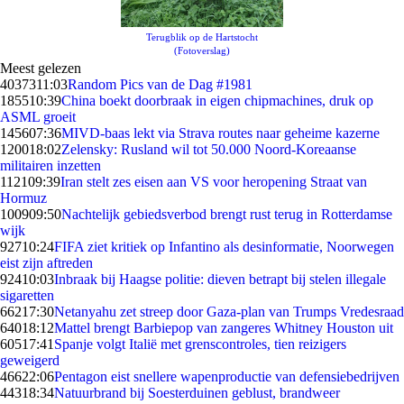
Terugblik op de Hartstocht
(Fotoverslag)
Meest gelezen
40373
11:03
Random Pics van de Dag #1981
1855
10:39
China boekt doorbraak in eigen chipmachines, druk op
ASML groeit
1456
07:36
MIVD-baas lekt via Strava routes naar geheime kazerne
1200
18:02
Zelensky: Rusland wil tot 50.000 Noord-Koreaanse
militairen inzetten
1121
09:39
Iran stelt zes eisen aan VS voor heropening Straat van
Hormuz
1009
09:50
Nachtelijk gebiedsverbod brengt rust terug in Rotterdamse
wijk
927
10:24
FIFA ziet kritiek op Infantino als desinformatie, Noorwegen
eist zijn aftreden
924
10:03
Inbraak bij Haagse politie: dieven betrapt bij stelen illegale
sigaretten
662
17:30
Netanyahu zet streep door Gaza-plan van Trumps Vredesraad
640
18:12
Mattel brengt Barbiepop van zangeres Whitney Houston uit
605
17:41
Spanje volgt Italië met grenscontroles, tien reizigers
geweigerd
466
22:06
Pentagon eist snellere wapenproductie van defensiebedrijven
443
18:34
Natuurbrand bij Soesterduinen geblust, brandweer