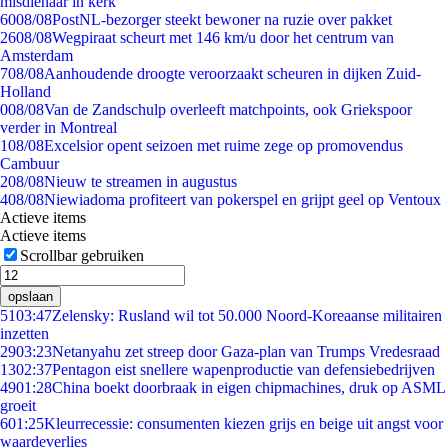
misdienaar in kerk
60
08/08
PostNL-bezorger steekt bewoner na ruzie over pakket
26
08/08
Wegpiraat scheurt met 146 km/u door het centrum van
Amsterdam
7
08/08
Aanhoudende droogte veroorzaakt scheuren in dijken Zuid-
Holland
0
08/08
Van de Zandschulp overleeft matchpoints, ook Griekspoor
verder in Montreal
1
08/08
Excelsior opent seizoen met ruime zege op promovendus
Cambuur
2
08/08
Nieuw te streamen in augustus
4
08/08
Niewiadoma profiteert van pokerspel en grijpt geel op Ventoux
Actieve items
Actieve items
Scrollbar gebruiken
opslaan
51
03:47
Zelensky: Rusland wil tot 50.000 Noord-Koreaanse militairen
inzetten
29
03:23
Netanyahu zet streep door Gaza-plan van Trumps Vredesraad
13
02:37
Pentagon eist snellere wapenproductie van defensiebedrijven
49
01:28
China boekt doorbraak in eigen chipmachines, druk op ASML
groeit
6
01:25
Kleurrecessie: consumenten kiezen grijs en beige uit angst voor
waardeverlies