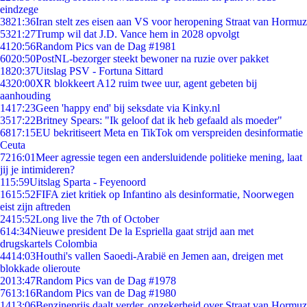
eindzege
38
21:36
Iran stelt zes eisen aan VS voor heropening Straat van Hormuz
53
21:27
Trump wil dat J.D. Vance hem in 2028 opvolgt
41
20:56
Random Pics van de Dag #1981
60
20:50
PostNL-bezorger steekt bewoner na ruzie over pakket
18
20:37
Uitslag PSV - Fortuna Sittard
43
20:00
XR blokkeert A12 ruim twee uur, agent gebeten bij
aanhouding
14
17:23
Geen 'happy end' bij seksdate via Kinky.nl
35
17:22
Britney Spears: "Ik geloof dat ik heb gefaald als moeder"
68
17:15
EU bekritiseert Meta en TikTok om verspreiden desinformatie
Ceuta
72
16:01
Meer agressie tegen een andersluidende politieke mening, laat
jij je intimideren?
1
15:59
Uitslag Sparta - Feyenoord
16
15:52
FIFA ziet kritiek op Infantino als desinformatie, Noorwegen
eist zijn aftreden
24
15:52
Long live the 7th of October
6
14:34
Nieuwe president De la Espriella gaat strijd aan met
drugskartels Colombia
44
14:03
Houthi's vallen Saoedi-Arabië en Jemen aan, dreigen met
blokkade olieroute
20
13:47
Random Pics van de Dag #1978
76
13:16
Random Pics van de Dag #1980
14
13:06
Benzineprijs daalt verder, onzekerheid over Straat van Hormuz