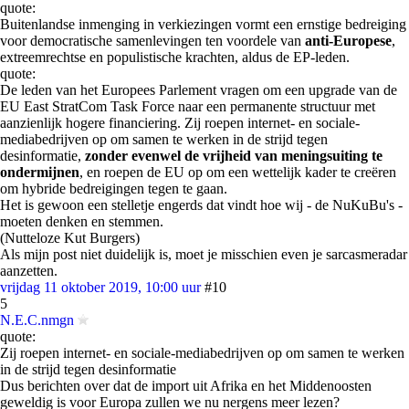
quote:
Buitenlandse inmenging in verkiezingen vormt een ernstige bedreiging
voor democratische samenlevingen ten voordele van
anti-Europese
,
extreemrechtse en populistische krachten, aldus de EP-leden.
quote:
De leden van het Europees Parlement vragen om een upgrade van de
EU East StratCom Task Force naar een permanente structuur met
aanzienlijk hogere financiering. Zij roepen internet- en sociale-
mediabedrijven op om samen te werken in de strijd tegen
desinformatie,
zonder evenwel de vrijheid van meningsuiting te
ondermijnen
, en roepen de EU op om een wettelijk kader te creëren
om hybride bedreigingen tegen te gaan.
Het is gewoon een stelletje engerds dat vindt hoe wij - de NuKuBu's -
moeten denken en stemmen.
(Nutteloze Kut Burgers)
Als mijn post niet duidelijk is, moet je misschien even je sarcasmeradar
aanzetten.
vrijdag 11 oktober 2019, 10:00 uur
#10
5
N.E.C.nmgn
quote:
Zij roepen internet- en sociale-mediabedrijven op om samen te werken
in de strijd tegen desinformatie
Dus berichten over dat de import uit Afrika en het Middenoosten
geweldig is voor Europa zullen we nu nergens meer lezen?