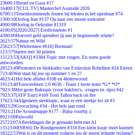
236
00:19
Israel en Gaza #17
164
00:17
[CUL TV] Masterchef Australië 2026
67
00:13
Tenenkrommende fouten bij teksten in het openbaar #74
13
00:10
Oorlog Iran #137 Op naar een mooie toekomst
49
00:08
Oorlog in Oekraïne #1319
41
00:05
[2026/2027] Eredivisietoto #1
43
00:00
Hoeveel geld spendeer jij aan je beginnende relatie?
26
23:57
Natuur en Wild
256
23:57
[Wielrennen #616] Brennan!
1
23:57
Starten met 3d printen
151
23:53
[AKQ] #3384 Topic met vragen. En soms goede
antwoorden.
285
23:49
Protesten en blokkades van Extinction Rebellion #24 Eieren
7
23:46
Wat staat bij jou op nummer 1 en 2?
46
23:41
Het hele alfabet #108 en 4letterwoord
191
23:40
Touwtrekken 2.0 #636 - Team 1 beste team *G* *O*
79
23:38
Het grote Baktopic (voor bakfoto's, -vragen en -tips) #42
79
23:37
[ATP Tour] #169 Tosti Tallon back on fire
176
23:34
Algemeen steektopic, waar er een steekje los zit #3
88
23:29
Geocaching #34 - Het hele jaar rond
79
23:21
De Avondetappe #177 - Bijna voorbij :(
89
23:09
Palworld
257
23:07
Afbeeldingen die je gemaakt hebt met AI
131
23:00
[SBS6] De Bondgenoten #318 Een klein kusje moet kunnen
183
22:53
Wat is op dit moment volgens jou de meest irritante reclame?