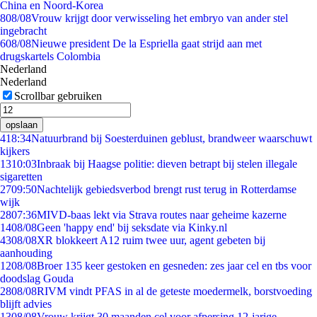
China en Noord-Korea
8
08/08
Vrouw krijgt door verwisseling het embryo van ander stel
ingebracht
6
08/08
Nieuwe president De la Espriella gaat strijd aan met
drugskartels Colombia
Nederland
Nederland
Scrollbar gebruiken
opslaan
4
18:34
Natuurbrand bij Soesterduinen geblust, brandweer waarschuwt
kijkers
13
10:03
Inbraak bij Haagse politie: dieven betrapt bij stelen illegale
sigaretten
27
09:50
Nachtelijk gebiedsverbod brengt rust terug in Rotterdamse
wijk
28
07:36
MIVD-baas lekt via Strava routes naar geheime kazerne
14
08/08
Geen 'happy end' bij seksdate via Kinky.nl
43
08/08
XR blokkeert A12 ruim twee uur, agent gebeten bij
aanhouding
12
08/08
Broer 135 keer gestoken en gesneden: zes jaar cel en tbs voor
doodslag Gouda
28
08/08
RIVM vindt PFAS in al de geteste moedermelk, borstvoeding
blijft advies
13
08/08
Vrouw krijgt 30 maanden cel voor afpersing 12-jarige