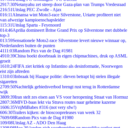
29
17:30
Netanyahu zet streep door Gaza-plan van Trumps Vredesraad
2
16:51
Uitslag PEC Zwolle - Ajax
0
16:11
Almansa wint Moto3-race Silverstone, Uriarte profiteert niet
van afwezige kampioenschapsleider
1
15:31
Uitslag Sparta - Feyenoord
0
14:46
Aprilia domineert Britse Grand Prix op Silverstone met dubbele
top-3
0
13:59
Sensationele Moto2-race Silverstone levert nieuwe winnaar op,
Nederlanders buiten de punten
41
11:03
Random Pics van de Dag #1981
49
10:39
China boekt doorbraak in eigen chipmachines, druk op ASML
groeit
16
10:24
FIFA ziet kritiek op Infantino als desinformatie, Noorwegen
eist zijn aftreden
13
10:03
Inbraak bij Haagse politie: dieven betrapt bij stelen illegale
sigaretten
27
09:50
Nachtelijk gebiedsverbod brengt rust terug in Rotterdamse
wijk
38
09:39
Iran stelt zes eisen aan VS voor heropening Straat van Hormuz
28
07:36
MIVD-baas lekt via Strava routes naar geheime kazerne
16
06:35
VrijMiBabes #316 (not very sfw!)
6
06:30
Trailers kijken: de bioscoopreleases van week 32
76
09/08
Random Pics van de Dag #1980
1
09/08
Uitslag AZ - ADO Den Haag
13
08/08
Hoe 30 landen zich voorbereiden op mogelijke oorlog met