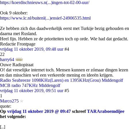
https://koerdischnieuws.n(...)ingen-tot-02-00-uur/
Ook 9 oktober:
https://www.lc.nl/buitenl(...)ensief-24906535.html
Ze hebben zich dus daadwerkelijk eerst met Turkije bezig gehouden en
daarna met Rusland.
Heel fijn. Hebben ze de prioriteiten toch op orde. Wie had dat gedacht.
Redactie Frontpage
vrijdag 11 oktober 2019, 09:48 uur
#4
22
harry64
Ouwe Radiopiraat
O! dat vreselijke internet toch. Mensen kunnen er zómaar dingen lezen
en dan misschien wel een verkeerde mening en ideeën krijgen.
Radio Seabreeze 1098KHz(Laren) en 1395KHz(Grou) Middengolf
MCB radio 747KHz Middengolf
vrijdag 11 oktober 2019, 09:51 uur
#5
1
Marco275
quote:
Op
vrijdag 11 oktober 2019 @ 09:47
schreef
TARAraboemdijee
het volgende:
[..]