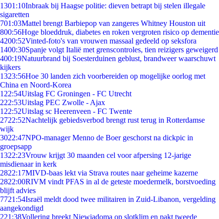
13
01:10
Inbraak bij Haagse politie: dieven betrapt bij stelen illegale
sigaretten
7
01:03
Mattel brengt Barbiepop van zangeres Whitney Houston uit
8
00:56
Hoge bloeddruk, diabetes en roken vergroten risico op dementie
42
00:52
Vinted-foto's van vrouwen massaal gedeeld op seksfora
14
00:30
Spanje volgt Italië met grenscontroles, tien reizigers geweigerd
4
00:19
Natuurbrand bij Soesterduinen geblust, brandweer waarschuwt
kijkers
13
23:56
Hoe 30 landen zich voorbereiden op mogelijke oorlog met
China en Noord-Korea
1
22:54
Uitslag FC Groningen - FC Utrecht
2
22:53
Uitslag PEC Zwolle - Ajax
1
22:52
Uitslag sc Heerenveen - FC Twente
27
22:52
Nachtelijk gebiedsverbod brengt rust terug in Rotterdamse
wijk
30
22:47
NPO-manager Menno de Boer geschorst na dickpic in
groepsapp
13
22:23
Vrouw krijgt 30 maanden cel voor afpersing 12-jarige
misdienaar in kerk
28
22:17
MIVD-baas lekt via Strava routes naar geheime kazerne
28
22:00
RIVM vindt PFAS in al de geteste moedermelk, borstvoeding
blijft advies
77
21:54
Israël meldt dood twee militairen in Zuid-Libanon, vergelding
aangekondigd
2
21:38
Vollering breekt Niewiadoma op slotklim en pakt tweede