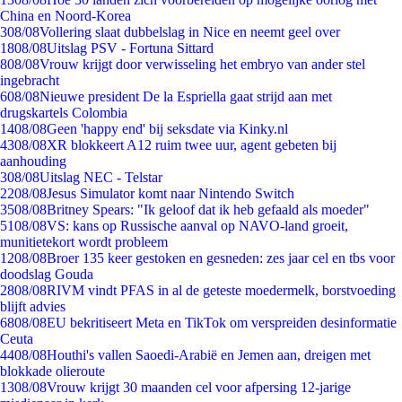
China en Noord-Korea
3
08/08
Vollering slaat dubbelslag in Nice en neemt geel over
18
08/08
Uitslag PSV - Fortuna Sittard
8
08/08
Vrouw krijgt door verwisseling het embryo van ander stel
ingebracht
6
08/08
Nieuwe president De la Espriella gaat strijd aan met
drugskartels Colombia
14
08/08
Geen 'happy end' bij seksdate via Kinky.nl
43
08/08
XR blokkeert A12 ruim twee uur, agent gebeten bij
aanhouding
3
08/08
Uitslag NEC - Telstar
22
08/08
Jesus Simulator komt naar Nintendo Switch
35
08/08
Britney Spears: "Ik geloof dat ik heb gefaald als moeder"
51
08/08
VS: kans op Russische aanval op NAVO-land groeit,
munitietekort wordt probleem
12
08/08
Broer 135 keer gestoken en gesneden: zes jaar cel en tbs voor
doodslag Gouda
28
08/08
RIVM vindt PFAS in al de geteste moedermelk, borstvoeding
blijft advies
68
08/08
EU bekritiseert Meta en TikTok om verspreiden desinformatie
Ceuta
44
08/08
Houthi's vallen Saoedi-Arabië en Jemen aan, dreigen met
blokkade olieroute
13
08/08
Vrouw krijgt 30 maanden cel voor afpersing 12-jarige