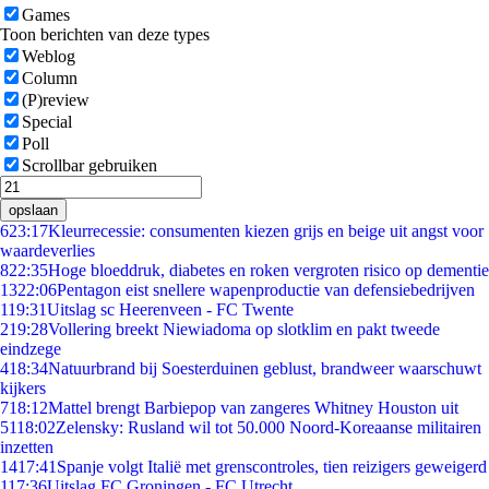
Games
Toon berichten van deze types
Weblog
Column
(P)review
Special
Poll
Scrollbar gebruiken
opslaan
6
23:17
Kleurrecessie: consumenten kiezen grijs en beige uit angst voor
waardeverlies
8
22:35
Hoge bloeddruk, diabetes en roken vergroten risico op dementie
13
22:06
Pentagon eist snellere wapenproductie van defensiebedrijven
1
19:31
Uitslag sc Heerenveen - FC Twente
2
19:28
Vollering breekt Niewiadoma op slotklim en pakt tweede
eindzege
4
18:34
Natuurbrand bij Soesterduinen geblust, brandweer waarschuwt
kijkers
7
18:12
Mattel brengt Barbiepop van zangeres Whitney Houston uit
51
18:02
Zelensky: Rusland wil tot 50.000 Noord-Koreaanse militairen
inzetten
14
17:41
Spanje volgt Italië met grenscontroles, tien reizigers geweigerd
1
17:36
Uitslag FC Groningen - FC Utrecht