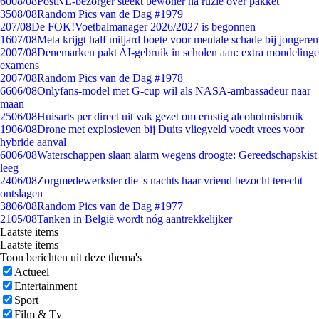
60
08/08
PostNL-bezorger steekt bewoner na ruzie over pakket
35
08/08
Random Pics van de Dag #1979
2
07/08
De FOK!Voetbalmanager 2026/2027 is begonnen
16
07/08
Meta krijgt half miljard boete voor mentale schade bij jongeren
20
07/08
Denemarken pakt AI-gebruik in scholen aan: extra mondelinge
examens
20
07/08
Random Pics van de Dag #1978
66
06/08
Onlyfans-model met G-cup wil als NASA-ambassadeur naar
maan
25
06/08
Huisarts per direct uit vak gezet om ernstig alcoholmisbruik
19
06/08
Drone met explosieven bij Duits vliegveld voedt vrees voor
hybride aanval
60
06/08
Waterschappen slaan alarm wegens droogte: Gereedschapskist
leeg
24
06/08
Zorgmedewerkster die 's nachts haar vriend bezocht terecht
ontslagen
38
06/08
Random Pics van de Dag #1977
21
05/08
Tanken in België wordt nóg aantrekkelijker
Laatste items
Laatste items
Toon berichten uit deze thema's
Actueel
Entertainment
Sport
Film & Tv