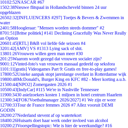
101
02:52
NASCAR #67
15
02:38
Nieuwe flitspaal in Hollandscheveld binnen 24 uur
opgeblazen
265
02:32
[INFLUENCERS #297] Toetjes & Bevers & Zwemmen in
water
24
01:58
Hoogleraar: "Mensen worden steeds dommer" #2
87
01:51
[Britse politiek] #141 Declining Gracefully Was Never Really
an Option
206
01:45
[RTL] B&B vol liefde 6de seizoen #4
32
01:42
[AMV] VS #1313 Lying sack of shit.
138
01:26
Vrouwen willen geen man meer #30
2
01:25
Waarom wordt gezegd dat vrouwen socialer zijn?
90
01:12
Vinted-foto's van vrouwen massaal gedeeld op seksfora
11
01:11
[gratis] Videogames Part 9: Gratis en free-to-play games!
178
00:52
Unieke aanpak stopt jarenlange overlast in Rotterdamse wijk
198
00:48
McDonald's, Burger King en KFC #82 - Meer korting a.u.b.
215
00:44
[NPO2] Zomergasten 2026 #1
105
00:43
[IndyCar] #115 We're in Nashville Tennessee
119
00:34
30 asielzoekers kosten 1 miljoen in hotel centrum Haarlem
123
00:34
[FOK!Voetbalmanager 2026/2027] #1 We zijn er weer
127
00:33
Tour de France femmes 2026 #7 Allez vooruit DEMI
GODIN
282
00:27
Nederland stevent af op watertekort
184
00:26
Huisarts doet haar werk onder invloed van alcohol
102
00:23
Voorspellingstopic: Wie is hier de weerkundige? #16