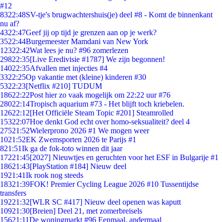
#12
83
22:48
SV-tje's brugwachtershuis(je) deel #8 - Komt de binnenkant
nu af?
43
22:47
Geef jij op tijd je grenzen aan op je werk?
35
22:44
Burgemeester Mamdani van New York
123
22:42
Wat lees je nu? #96 zomerlezen
298
22:35
[Live Eredivisie #1787] We zijn begonnen!
140
22:35
Afvallen met injecties #4
33
22:25
Op vakantie met (kleine) kinderen #30
53
22:23
[Netflix #210] TUDUM
186
22:22
Post hier zo vaak mogelijk om 22:22 uur #76
280
22:14
Tropisch aquarium #73 - Het blijft toch kriebelen.
126
22:12
[Het Officiële Steam Topic #201] Steamrolled
153
22:07
Hoe denkt God echt over homo-seksualiteit? deel 4
275
21:52
Wielerprono 2026 #1 We mogen weer
10
21:52
EK Zwemsporten 2026 te Parijs #1
8
21:51
Ik ga de fok-toto winnen dit jaar
172
21:45
[2027] Nieuwtjes en geruchten voor het ESF in Bulgarije #1
186
21:43
[PlayStation #184] Nieuw deel
19
21:41
Ik rook nog steeds
183
21:39
FOK! Premier Cycling League 2026 #10 Tussentijdse
transfers
192
21:32
[WLR SC #417] Nieuw deel openen was kaputt
109
21:30
[Breien] Deel 21, met zomerbreisels
156
21:11
De woningmarkt #96 Eenmaal, andermaal