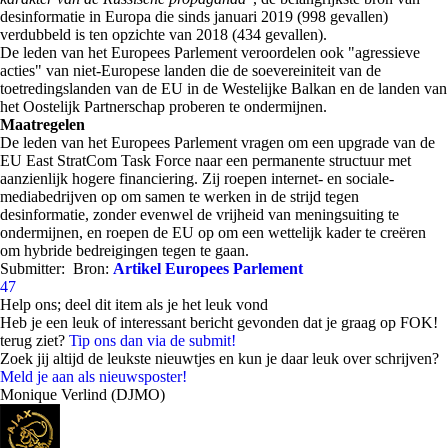
desinformatie in Europa die sinds januari 2019 (998 gevallen)
verdubbeld is ten opzichte van 2018 (434 gevallen).
De leden van het Europees Parlement veroordelen ook "agressieve
acties" van niet-Europese landen die de soevereiniteit van de
toetredingslanden van de EU in de Westelijke Balkan en de landen van
het Oostelijk Partnerschap proberen te ondermijnen.
Maatregelen
De leden van het Europees Parlement vragen om een upgrade van de
EU East StratCom Task Force naar een permanente structuur met
aanzienlijk hogere financiering. Zij roepen internet- en sociale-
mediabedrijven op om samen te werken in de strijd tegen
desinformatie, zonder evenwel de vrijheid van meningsuiting te
ondermijnen, en roepen de EU op om een wettelijk kader te creëren
om hybride bedreigingen tegen te gaan.
Submitter:
Bron:
Artikel Europees Parlement
47
Help ons; deel dit item als je het leuk vond
Heb je een leuk of interessant bericht gevonden dat je graag op FOK!
terug ziet?
Tip ons dan via de submit!
Zoek jij altijd de leukste nieuwtjes en kun je daar leuk over schrijven?
Meld je aan als nieuwsposter!
Monique Verlind (DJMO)