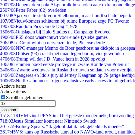
20
07/08
Denemarken pakt AI-gebruik in scholen aan: extra mondeling
25
07/08
Peter Faber (82) overleden
0
07/08
Ajax veel te sterk voor Shelbourne, maar houdt schade beperkt
1
07/08
Nieuwkomers schitteren bij ruime Europese zege FC Twente
19
07/08
Random Pics van de Dag #1978
15
06/08
Ontslagen bij Halo Studios na Campaign Evolved
19
06/08
PS5-doos waarschuwt voor einde fysieke games
2
06/08
Le Court wint na nerveuze finale, Pieterse derde
29
06/08
NPO-manager Menno de Boer geschorst na dickpic in groeps
40
06/08
Duitser (93) crasht met quad tegen boom, vier gewonden
47
06/08
Trump wil dat J.D. Vance hem in 2028 opvolgt
1
06/08
Lemmen boekt eerste profzege in zware Ronde van Polen-rit
24
06/08
'Zwarte weduwes' in Rusland trouwen soldaten voor overlijden
14
06/08
Zangeres en Idols-jurylid Jerney Kaagman op 79-jarige leeftij
10
06/08
Netflix-abonnees krijgen exclusieve early access tot uitgebreid
Actieve items
Actieve items
Scrollbar gebruiken
opslaan
15
18:11
RIVM vindt PFAS in al het geteste moedermelk, borstvoeding b
7
18:03
Jesus Simulator komt naar Nintendo Switch
20
17:59
Britney Spears: "Ik geloof dat ik heb gefaald als moeder"
36
17:45
VS: kans op Russische aanval op NAVO-land groeit, munitiet