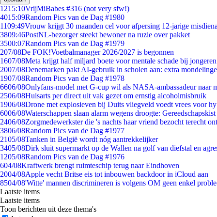
12
15:10
VrijMiBabes #316 (not very sfw!)
40
15:09
Random Pics van de Dag #1980
11
09:49
Vrouw krijgt 30 maanden cel voor afpersing 12-jarige misdiena
38
09:46
PostNL-bezorger steekt bewoner na ruzie over pakket
35
00:07
Random Pics van de Dag #1979
2
07/08
De FOK!Voetbalmanager 2026/2027 is begonnen
16
07/08
Meta krijgt half miljard boete voor mentale schade bij jongeren
20
07/08
Denemarken pakt AI-gebruik in scholen aan: extra mondeling
19
07/08
Random Pics van de Dag #1978
66
06/08
Onlyfans-model met G-cup wil als NASA-ambassadeur naar 
25
06/08
Huisarts per direct uit vak gezet om ernstig alcoholmisbruik
19
06/08
Drone met explosieven bij Duits vliegveld voedt vrees voor hy
60
06/08
Waterschappen slaan alarm wegens droogte: Gereedschapskist
24
06/08
Zorgmedewerkster die 's nachts haar vriend bezocht terecht on
38
06/08
Random Pics van de Dag #1977
21
05/08
Tanken in België wordt nóg aantrekkelijker
34
05/08
Dirk sluit supermarkt op de Wallen na golf van diefstal en agre
12
05/08
Random Pics van de Dag #1976
6
04/08
Kraftwerk brengt ruimteschip terug naar Eindhoven
20
04/08
Apple vecht Britse eis tot inbouwen backdoor in iCloud aan
85
04/08
'Witte' mannen discrimineren is volgens OM geen enkel probl
Laatste items
Laatste items
Toon berichten uit deze thema's