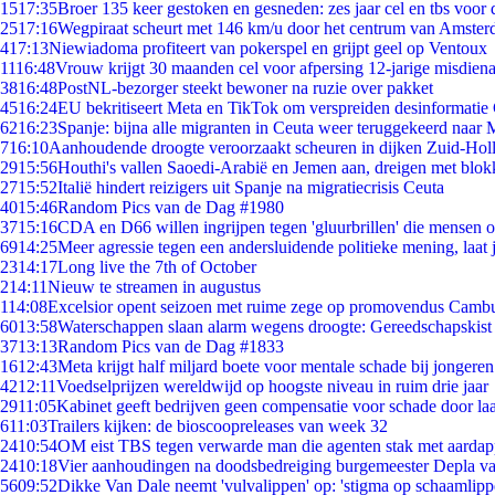
15
17:35
Broer 135 keer gestoken en gesneden: zes jaar cel en tbs voo
25
17:16
Wegpiraat scheurt met 146 km/u door het centrum van Amste
4
17:13
Niewiadoma profiteert van pokerspel en grijpt geel op Ventoux
11
16:48
Vrouw krijgt 30 maanden cel voor afpersing 12-jarige misdiena
38
16:48
PostNL-bezorger steekt bewoner na ruzie over pakket
45
16:24
EU bekritiseert Meta en TikTok om verspreiden desinformatie
62
16:23
Spanje: bijna alle migranten in Ceuta weer teruggekeerd naar
7
16:10
Aanhoudende droogte veroorzaakt scheuren in dijken Zuid-Hol
29
15:56
Houthi's vallen Saoedi-Arabië en Jemen aan, dreigen met blok
27
15:52
Italië hindert reizigers uit Spanje na migratiecrisis Ceuta
40
15:46
Random Pics van de Dag #1980
37
15:16
CDA en D66 willen ingrijpen tegen 'gluurbrillen' die mensen 
69
14:25
Meer agressie tegen een andersluidende politieke mening, laat j
23
14:17
Long live the 7th of October
2
14:11
Nieuw te streamen in augustus
1
14:08
Excelsior opent seizoen met ruime zege op promovendus Camb
60
13:58
Waterschappen slaan alarm wegens droogte: Gereedschapskist
37
13:13
Random Pics van de Dag #1833
16
12:43
Meta krijgt half miljard boete voor mentale schade bij jongeren
42
12:11
Voedselprijzen wereldwijd op hoogste niveau in ruim drie jaar
29
11:05
Kabinet geeft bedrijven geen compensatie voor schade door la
6
11:03
Trailers kijken: de bioscoopreleases van week 32
24
10:54
OM eist TBS tegen verwarde man die agenten stak met aardap
24
10:18
Vier aanhoudingen na doodsbedreiging burgemeester Depla v
56
09:52
Dikke Van Dale neemt 'vulvalippen' op: 'stigma op schaamlip