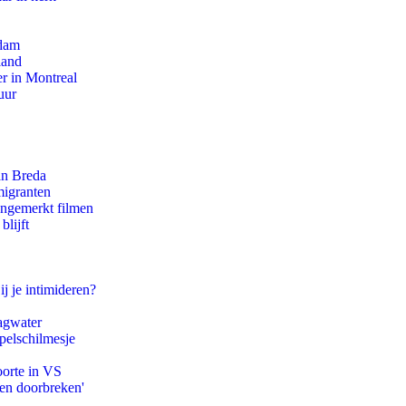
rdam
land
r in Montreal
uur
an Breda
migranten
ongemerkt filmen
blijft
ij je intimideren?
agwater
pelschilmesje
oorte in VS
pen doorbreken'