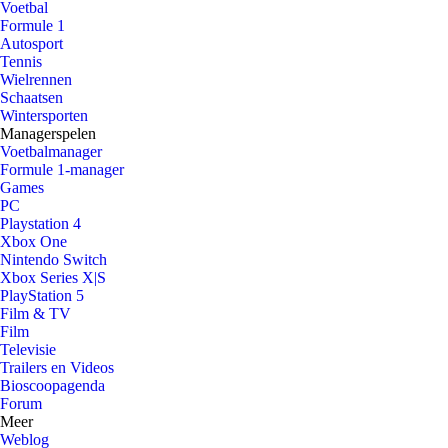
Voetbal
Formule 1
Autosport
Tennis
Wielrennen
Schaatsen
Wintersporten
Managerspelen
Voetbalmanager
Formule 1-manager
Games
PC
Playstation 4
Xbox One
Nintendo Switch
Xbox Series X|S
PlayStation 5
Film & TV
Film
Televisie
Trailers en Videos
Bioscoopagenda
Forum
Meer
Weblog