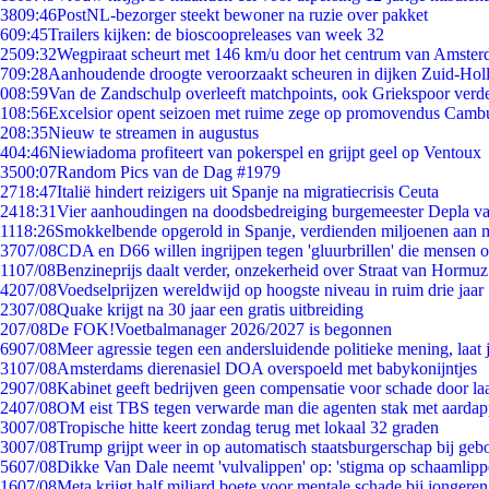
38
09:46
PostNL-bezorger steekt bewoner na ruzie over pakket
6
09:45
Trailers kijken: de bioscoopreleases van week 32
25
09:32
Wegpiraat scheurt met 146 km/u door het centrum van Amste
7
09:28
Aanhoudende droogte veroorzaakt scheuren in dijken Zuid-Hol
0
08:59
Van de Zandschulp overleeft matchpoints, ook Griekspoor verde
1
08:56
Excelsior opent seizoen met ruime zege op promovendus Camb
2
08:35
Nieuw te streamen in augustus
4
04:46
Niewiadoma profiteert van pokerspel en grijpt geel op Ventoux
35
00:07
Random Pics van de Dag #1979
27
18:47
Italië hindert reizigers uit Spanje na migratiecrisis Ceuta
24
18:31
Vier aanhoudingen na doodsbedreiging burgemeester Depla v
11
18:26
Smokkelbende opgerold in Spanje, verdienden miljoenen aan 
37
07/08
CDA en D66 willen ingrijpen tegen 'gluurbrillen' die mensen 
11
07/08
Benzineprijs daalt verder, onzekerheid over Straat van Hormuz 
42
07/08
Voedselprijzen wereldwijd op hoogste niveau in ruim drie jaar
23
07/08
Quake krijgt na 30 jaar een gratis uitbreiding
2
07/08
De FOK!Voetbalmanager 2026/2027 is begonnen
69
07/08
Meer agressie tegen een andersluidende politieke mening, laat j
31
07/08
Amsterdams dierenasiel DOA overspoeld met babykonijntjes
29
07/08
Kabinet geeft bedrijven geen compensatie voor schade door la
24
07/08
OM eist TBS tegen verwarde man die agenten stak met aardap
30
07/08
Tropische hitte keert zondag terug met lokaal 32 graden
30
07/08
Trump grijpt weer in op automatisch staatsburgerschap bij geb
56
07/08
Dikke Van Dale neemt 'vulvalippen' op: 'stigma op schaamlip
16
07/08
Meta krijgt half miljard boete voor mentale schade bij jongeren