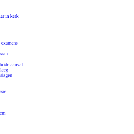
ar in kerk
e examens
maan
bride aanval
 leeg
tslagen
ssie
eem