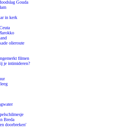
r doodslag Gouda
rdam
ar in kerk
 Ceuta
 Marokko
land
kade olieroute
ongemerkt filmen
ij je intimideren?
uur
 leeg
agwater
pelschilmesje
an Breda
pen doorbreken'