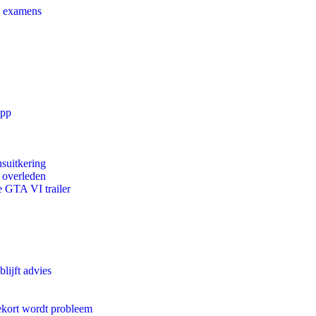
e examens
app
suitkering
d overleden
e GTA VI trailer
lijft advies
ekort wordt probleem