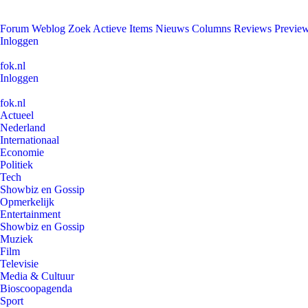
Forum
Weblog
Zoek
Actieve Items
Nieuws
Columns
Reviews
Previe
Inloggen
fok.nl
Inloggen
fok.nl
Actueel
Nederland
Internationaal
Economie
Politiek
Tech
Showbiz en Gossip
Opmerkelijk
Entertainment
Showbiz en Gossip
Muziek
Film
Televisie
Media & Cultuur
Bioscoopagenda
Sport