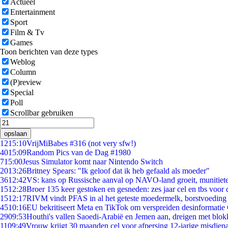
Actueel
Entertainment
Sport
Film & Tv
Games
Toon berichten van deze types
Weblog
Column
(P)review
Special
Poll
Scrollbar gebruiken
opslaan
12
15:10
VrijMiBabes #316 (not very sfw!)
40
15:09
Random Pics van de Dag #1980
7
15:00
Jesus Simulator komt naar Nintendo Switch
20
13:26
Britney Spears: "Ik geloof dat ik heb gefaald als moeder"
36
12:42
VS: kans op Russische aanval op NAVO-land groeit, munitiet
15
12:28
Broer 135 keer gestoken en gesneden: zes jaar cel en tbs voo
15
12:17
RIVM vindt PFAS in al het geteste moedermelk, borstvoeding b
45
10:16
EU bekritiseert Meta en TikTok om verspreiden desinformatie
29
09:53
Houthi's vallen Saoedi-Arabië en Jemen aan, dreigen met blok
11
09:49
Vrouw krijgt 30 maanden cel voor afpersing 12-jarige misdiena