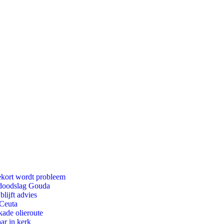
ekort wordt probleem
r doodslag Gouda
lijft advies
 Ceuta
kade olieroute
ar in kerk