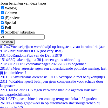
Toon berichten van deze types
Weblog
Column
(P)review
Special
Poll
Scrollbar gebruiken
opslaan
0
17:47
Voedselprijzen wereldwijd op hoogste niveau in ruim drie jaar
9
14:50
VrijMiBabes #316 (not very sfw!)
33
14:50
Random Pics van de Dag #1979
15
14:33
Quake krijgt na 30 jaar een gratis uitbreiding
2
14:30
De FOK!Voetbalmanager 2026/2027 is begonnen
28
13:48
Meer agressie tegen een andersluidende politieke mening, laat
jij je intimideren?
29
11:52
Amsterdams dierenasiel DOA overspoeld met babykonijntjes
23
11:46
Kabinet geeft bedrijven geen compensatie voor schade door
laagwater
22
11:14
OM eist TBS tegen verwarde man die agenten stak met
aardappelschilmesje
26
11:08
Tropische hitte keert zondag terug met lokaal 32 graden
26
10:12
Trump grijpt weer in op automatisch staatsburgerschap bij
geboorte in VS