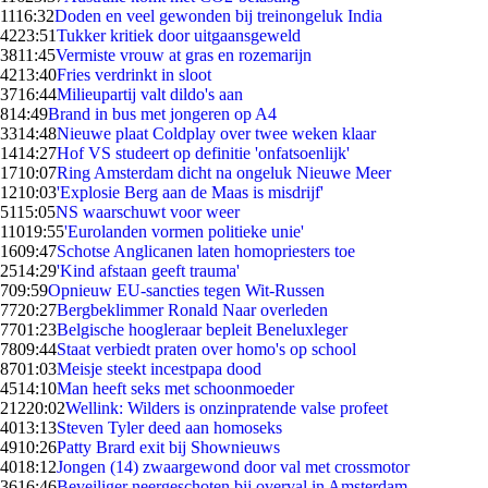
11
16:32
Doden en veel gewonden bij treinongeluk India
42
23:51
Tukker kritiek door uitgaansgeweld
38
11:45
Vermiste vrouw at gras en rozemarijn
42
13:40
Fries verdrinkt in sloot
37
16:44
Milieupartij valt dildo's aan
8
14:49
Brand in bus met jongeren op A4
33
14:48
Nieuwe plaat Coldplay over twee weken klaar
14
14:27
Hof VS studeert op definitie 'onfatsoenlijk'
17
10:07
Ring Amsterdam dicht na ongeluk Nieuwe Meer
12
10:03
'Explosie Berg aan de Maas is misdrijf'
51
15:05
NS waarschuwt voor weer
110
19:55
'Eurolanden vormen politieke unie'
16
09:47
Schotse Anglicanen laten homopriesters toe
25
14:29
'Kind afstaan geeft trauma'
7
09:59
Opnieuw EU-sancties tegen Wit-Russen
77
20:27
Bergbeklimmer Ronald Naar overleden
77
01:23
Belgische hoogleraar bepleit Beneluxleger
78
09:44
Staat verbiedt praten over homo's op school
87
01:03
Meisje steekt incestpapa dood
45
14:10
Man heeft seks met schoonmoeder
212
20:02
Wellink: Wilders is onzinpratende valse profeet
40
13:13
Steven Tyler deed aan homoseks
49
10:26
Patty Brard exit bij Shownieuws
40
18:12
Jongen (14) zwaargewond door val met crossmotor
36
16:46
Beveiliger neergeschoten bij overval in Amsterdam