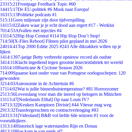
233
15:21
Frontpage Feedback Topic #60
144
15:17
De EU-politiek #6 Musk naar Europa!
163
15:13
Politieke podcasts #1
5
15:11
Geen miljonair zijn door tijdverspilling
141
15:02
Zaken waar je je echt dood aan ergert #17 - Werklui
70
14:53
Afvallen met injecties #4
131
14:52
Hip Hop Central #114 Hip Hop Don´t Stop!
7
14:50
[X-Files Reboot] Filmen pilot gepland in mei 2026
240
14:41
Top 2000 Editie 2025 #243 Alle dikzakken willen op je
lijken
14
14:13
97-jarige Betty verbreekt opnieuw record als oudste
34
14:11
Klacht ingediend tegen grootste insectenfabriek ter wereld
116
14:10
Hurricane & Cyclone Season 2026
7
14:09
Spaanse kust onder vuur van Portugese oorlogsschepen: 120
gewonden
32
14:03
Astronomie in de Achtertuin #6
171
14:02
Wat is jullie binnenhuistemperatuur? #81 Horrorzomer
25
13:56
Levenslang voor man die inreed op betogers in München
131
13:47
[Nederlands Elftal] Op naar Louis IV?
147
13:32
[Keuken Kampioen Divisie] #44 Vitesse mag weg
29
13:32
Transfergeruchten en contractverlenging #83
243
13:31
[Videoland] B&B vol liefde 6de seizoen #1 voor de
vooruitkijkers
13
13:14
Historisch lage waterstanden Rijn en Donau
48
13:10
Hoe kom je van egels af?