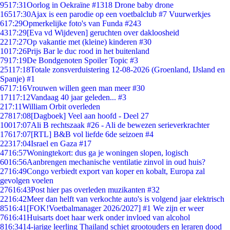
95
17:31
Oorlog in Oekraïne #1318 Drone baby drone
165
17:30
Ajax is een parodie op een voetbalclub #7 Vuurwerkjes
6
17:29
Opmerkelijke foto's van Funda #243
43
17:29
[Eva vd Wijdeven] geruchten over dakloosheid
22
17:27
Op vakantie met (kleine) kinderen #30
10
17:26
Prijs Bar le duc rood in het buitenland
79
17:19
De Bondgenoten Spoiler Topic #3
251
17:18
Totale zonsverduistering 12-08-2026 (Groenland, IJsland en
Spanje) #1
67
17:16
Vrouwen willen geen man meer #30
171
17:12
Vandaag 40 jaar geleden... #3
2
17:11
William Orbit overleden
278
17:08
[Dagboek] Veel aan hoofd - Deel 27
100
17:07
Ali B rechtszaak #26 - Ali de bewezen serieverkrachter
176
17:07
[RTL] B&B vol liefde 6de seizoen #4
223
17:04
Israel en Gaza #17
47
16:57
Woningtekort: dus ga je woningen slopen, logisch
60
16:56
Aanbrengen mechanische ventilatie zinvol in oud huis?
27
16:49
Congo verbiedt export van koper en kobalt, Europa zal
gevolgen voelen
276
16:43
Post hier pas overleden muzikanten #32
22
16:42
Meer dan helft van verkochte auto's is volgend jaar elektrisch
85
16:41
[FOK!Voetbalmanager 2026/2027] #1 We zijn er weer
76
16:41
Huisarts doet haar werk onder invloed van alcohol
8
16:34
14-jarige leerling Thailand schiet grootouders en leraren dood