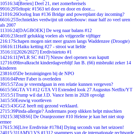
105
16:34
[Breien] Deel 21, met zomerbreisels
99
16:29
Teltopic #1563 tel door en door en door....
210
16:26
Oorlog Iran #136 Bridge and powerplant day incoming?
66
16:25
Techniekles verdwijnt uit onderbouw: maar half zo veel uren
als 2007
113
16:24
[DAGBOEK] De weg naar balans #12
40
16:23
Jezelf gelukkig voelen als vrijgezelle vijftiger
2
16:17
Schapen mogen niet meer grazen langs Waddenzee (Droogte)
166
16:11
Haiku ketting #27 - strooi wat liefde
35
16:11
[2026/2027] Eredivisietoto #1
142
16:11
[WLR SC #417] Nieuw deel openen was kaputt
127
16:09
Invalkracht kinderdagverblijf Jan B. (66) misbruikt zeker 14
kinderen
238
16:05
De bezuinigingen bij de NPO
18
16:04
Peter Faber is overleden
39
15:57
Zou je vreemdgaan in een relatie kunnen vergeven?
66
15:56
GTA VI #12 GTA VI Extended look 27 Augustus Netflix/YT
35
15:51
Trump wil dat J.D. Vance hem in 2028 opvolgt
34
15:50
Eeuwig voortleven
42
15:43
GGZ heeft mij gezond verklaard.
27
15:39
Pinda-allergie? Andermans poep slikken helpt misschien
192
15:38
[SBS6] De Oranjezomer #10 Helene je kan het niet stop
ermee
176
15:36
[Live Eredivisie #1784] Dying seconds van het seizoen!
240
15:31
[AMV] VS #1312 spammers van de internationale rechtsorde