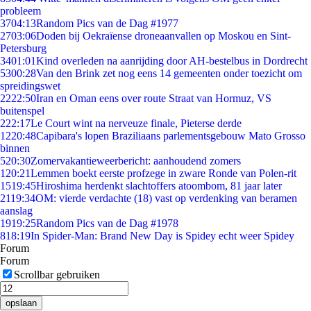
probleem
37
04:13
Random Pics van de Dag #1977
27
03:06
Doden bij Oekraïense droneaanvallen op Moskou en Sint-
Petersburg
34
01:01
Kind overleden na aanrijding door AH-bestelbus in Dordrecht
53
00:28
Van den Brink zet nog eens 14 gemeenten onder toezicht om
spreidingswet
22
22:50
Iran en Oman eens over route Straat van Hormuz, VS
buitenspel
2
22:17
Le Court wint na nerveuze finale, Pieterse derde
12
20:48
Capibara's lopen Braziliaans parlementsgebouw Mato Grosso
binnen
5
20:30
Zomervakantieweerbericht: aanhoudend zomers
1
20:21
Lemmen boekt eerste profzege in zware Ronde van Polen-rit
15
19:45
Hiroshima herdenkt slachtoffers atoombom, 81 jaar later
21
19:34
OM: vierde verdachte (18) vast op verdenking van beramen
aanslag
19
19:25
Random Pics van de Dag #1978
8
18:19
In Spider-Man: Brand New Day is Spidey echt weer Spidey
Forum
Forum
Scrollbar gebruiken
opslaan