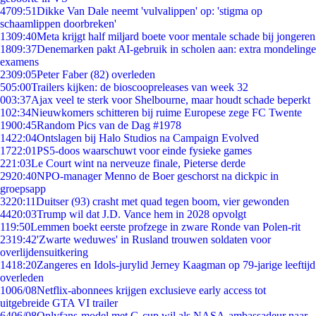
47
09:51
Dikke Van Dale neemt 'vulvalippen' op: 'stigma op
schaamlippen doorbreken'
13
09:40
Meta krijgt half miljard boete voor mentale schade bij jongeren
18
09:37
Denemarken pakt AI-gebruik in scholen aan: extra mondelinge
examens
23
09:05
Peter Faber (82) overleden
5
05:00
Trailers kijken: de bioscoopreleases van week 32
0
03:37
Ajax veel te sterk voor Shelbourne, maar houdt schade beperkt
1
02:34
Nieuwkomers schitteren bij ruime Europese zege FC Twente
19
00:45
Random Pics van de Dag #1978
14
22:04
Ontslagen bij Halo Studios na Campaign Evolved
17
22:01
PS5-doos waarschuwt voor einde fysieke games
2
21:03
Le Court wint na nerveuze finale, Pieterse derde
29
20:40
NPO-manager Menno de Boer geschorst na dickpic in
groepsapp
32
20:11
Duitser (93) crasht met quad tegen boom, vier gewonden
44
20:03
Trump wil dat J.D. Vance hem in 2028 opvolgt
1
19:50
Lemmen boekt eerste profzege in zware Ronde van Polen-rit
23
19:42
'Zwarte weduwes' in Rusland trouwen soldaten voor
overlijdensuitkering
14
18:20
Zangeres en Idols-jurylid Jerney Kaagman op 79-jarige leeftijd
overleden
10
06/08
Netflix-abonnees krijgen exclusieve early access tot
uitgebreide GTA VI trailer
64
06/08
Onlyfans-model met G-cup wil als NASA-ambassadeur naar