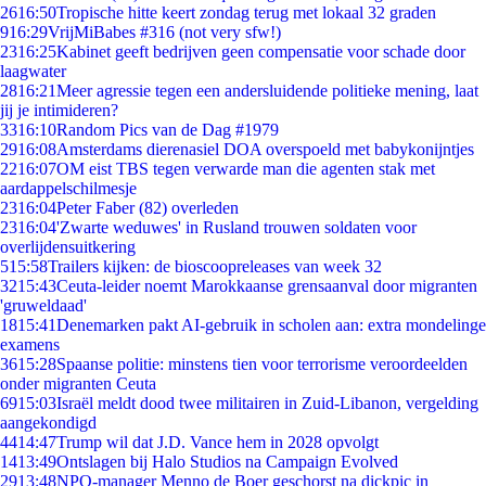
26
16:50
Tropische hitte keert zondag terug met lokaal 32 graden
9
16:29
VrijMiBabes #316 (not very sfw!)
23
16:25
Kabinet geeft bedrijven geen compensatie voor schade door
laagwater
28
16:21
Meer agressie tegen een andersluidende politieke mening, laat
jij je intimideren?
33
16:10
Random Pics van de Dag #1979
29
16:08
Amsterdams dierenasiel DOA overspoeld met babykonijntjes
22
16:07
OM eist TBS tegen verwarde man die agenten stak met
aardappelschilmesje
23
16:04
Peter Faber (82) overleden
23
16:04
'Zwarte weduwes' in Rusland trouwen soldaten voor
overlijdensuitkering
5
15:58
Trailers kijken: de bioscoopreleases van week 32
32
15:43
Ceuta-leider noemt Marokkaanse grensaanval door migranten
'gruweldaad'
18
15:41
Denemarken pakt AI-gebruik in scholen aan: extra mondelinge
examens
36
15:28
Spaanse politie: minstens tien voor terrorisme veroordeelden
onder migranten Ceuta
69
15:03
Israël meldt dood twee militairen in Zuid-Libanon, vergelding
aangekondigd
44
14:47
Trump wil dat J.D. Vance hem in 2028 opvolgt
14
13:49
Ontslagen bij Halo Studios na Campaign Evolved
29
13:48
NPO-manager Menno de Boer geschorst na dickpic in