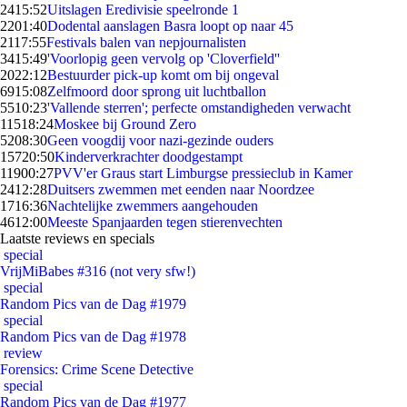
24
15:52
Uitslagen Eredivisie speelronde 1
22
01:40
Dodental aanslagen Basra loopt op naar 45
21
17:55
Festivals balen van nepjournalisten
34
15:49
'Voorlopig geen vervolg op 'Cloverfield''
20
22:12
Bestuurder pick-up komt om bij ongeval
69
15:08
Zelfmoord door sprong uit luchtballon
55
10:23
'Vallende sterren'; perfecte omstandigheden verwacht
115
18:24
Moskee bij Ground Zero
52
08:30
Geen voogdij voor nazi-gezinde ouders
157
20:50
Kinderverkrachter doodgestampt
119
00:27
PVV'er Graus start Limburgse pressieclub in Kamer
24
12:28
Duitsers zwemmen met eenden naar Noordzee
17
16:36
Nachtelijke zwemmers aangehouden
46
12:00
Meeste Spanjaarden tegen stierenvechten
Laatste reviews en specials
special
VrijMiBabes #316 (not very sfw!)
special
Random Pics van de Dag #1979
special
Random Pics van de Dag #1978
review
Forensics: Crime Scene Detective
special
Random Pics van de Dag #1977