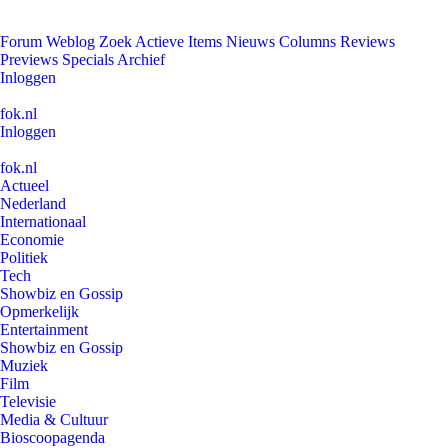
Forum
Weblog
Zoek
Actieve Items
Nieuws
Columns
Reviews
Previews
Specials
Archief
Inloggen
fok.nl
Inloggen
fok.nl
Actueel
Nederland
Internationaal
Economie
Politiek
Tech
Showbiz en Gossip
Opmerkelijk
Entertainment
Showbiz en Gossip
Muziek
Film
Televisie
Media & Cultuur
Bioscoopagenda