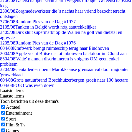
57
06/08
Waterschappen slaan alarm wegens droogte: Gereedschapskist
leeg
23
06/08
Zorgmedewerkster die 's nachts haar vriend bezocht terecht
ontslagen
37
06/08
Random Pics van de Dag #1977
21
05/08
Tanken in België wordt nóg aantrekkelijker
34
05/08
Dirk sluit supermarkt op de Wallen na golf van diefstal en
agressie
12
05/08
Random Pics van de Dag #1976
6
04/08
Kraftwerk brengt ruimteschip terug naar Eindhoven
20
04/08
Apple vecht Britse eis tot inbouwen backdoor in iCloud aan
85
04/08
'Witte' mannen discrimineren is volgens OM geen enkel
probleem
32
04/08
Ceuta-leider noemt Marokkaanse grensaanval door migranten
'gruweldaad'
6
04/08
Grote natuurbrand Boschhuizerbergen groeit naar 100 hectare
6
04/08
FOK! was even down
Laatste items
Laatste items
Toon berichten uit deze thema's
Actueel
Entertainment
Sport
Film & Tv
Games