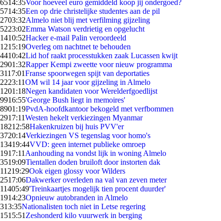
65
14:35
Voor hoeveel euro gemiddeld koop jij ondergoed?
57
14:35
Een op drie christelijke studentes aan de pil
27
03:32
Almelo niet blij met verfilming gijzeling
52
23:02
Emma Watson verdrietig en opgelucht
14
10:52
Hacker e-mail Palin veroordeeld
12
15:19
Overleg om nachtnet te behouden
44
10:42
Lid hof raakt processtukken zaak Lucassen kwijt
29
01:32
Rapper Kempi zweette voor nieuw programma
31
17:01
Franse spoorwegen spijt van deportaties
22
23:11
OM wil 14 jaar voor gijzeling in Almelo
12
01:18
Negen kandidaten voor Werelderfgoedlijst
99
16:55
'George Bush liegt in memoires'
89
01:19
PvdA-hoofdkantoor bekogeld met verfbommen
29
17:11
Westen hekelt verkiezingen Myanmar
182
12:58
Hakenkruizen bij huis PVV'er
37
20:14
Verkiezingen VS tegenslag voor homo's
134
19:44
VVD: geen internet publieke omroep
19
17:11
Aanhouding na vondst lijk in woning Almelo
35
19:09
Tientallen doden bruiloft door instorten dak
112
19:29
Ook eigen glossy voor Wilders
25
17:06
Dakwerker overleden na val van zeven meter
114
05:49
'Treinkaartjes mogelijk tien procent duurder'
19
14:23
Opnieuw autobranden in Almelo
3
13:35
Nationalisten toch niet in Letse regering
15
15:51
Zeshonderd kilo vuurwerk in berging