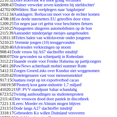
22
10:32
Dries Roelvink wil boek graag verfilmen
20
08:43
'Duitser verwekte zeven kinderen bij stiefdochter'
427
02:00
Wilders: Ban veelplegers naar 'tuigdorpen'
15
12:34
Aanklagers: Berlusconi moet voor de rechter komen
47
08:18
Een derde internetters EU getroffen door virus
12
09:25
Tot negen jaar cel geëist voor beschieten fietsers
25
10:25
Nepagenten slingeren automobilisten op de bon
21
15:39
Aanrander minderjarige meisjes aangehouden
128
11:18
Telers balen van witlofaversie onder jongeren
52
10:23
Vermiste jongen (10) teruggevonden
18
20:40
Adviessites verkiezingen op stoom
9
08:41
Dode vrouw bij A67 slachtoffer misdrijf
8
08:07
Drie gewonden na schietpartij in Rotterdam
31
12:21
Staande ovatie voor Femke Halsema op partijcongres
54
01:26
PowNews achterhaalt mobiel nummer Rutte
54
12:31
Zorgen GroenLinks over Kunduz niet weggenomen
10
20:42
Hoteleigenaren vast voor mensensmokkel
9
17:15
Ouattara roept op tot exportverbod cacao
160
19:58
'Piraterij kost game-industrie 1,7 miljard'
410
20:21
SP: PVV-standpunt Sahar schandalig
67
23:52
Twintig aanhoudingen na studentenprotest
21
11:41
Drie vrouwen dood door paniek in discotheek
72
21:13
Leers: Moeder en Abiram mogen blijven
23
13:51
Dode langs A27 slachtoffer misdrijf
33
18:17
Gebroeders Ko willen Duitsland veroveren