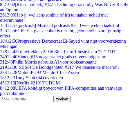
85
13:02
[Britse politiek] #141 Declining Gracefully Was Never Really
an Option
26
13:00
Heb jij wel eens (online of irl) te maken gehad met
discriminatie?
153
12:57
[podcasts] Misdaad podcasts #3 - Twee weken taakstraf
225
12:56
GR: Elk glas alcohol is riskant, geen bewijs voor gunstig
effect
104
12:50
Progressieve Democraat El-Sayed wint nipt voorverkiezing
Michigan
178
12:42
Touwtrekken 2.0 #636 - Team 1 beste team *G* *O*
249
12:40
Vinted #15 nog-net-niet gratis en verzendgezeur
3
12:40
Philip Morris gebruikt AI voor rookcampagne
219
12:30
[SBS6] De Bondgenoten #317 We dansen de macaroni
284
12:28
MotoGP #93 Met de TT in Assen
18
12:23
Tony Scott (54) overleden
45
12:10
[Netflix #210] TUDUM
84
12:08
UEFA kondigt boycot van FIFA-competities aan vanwege
plan Infantino