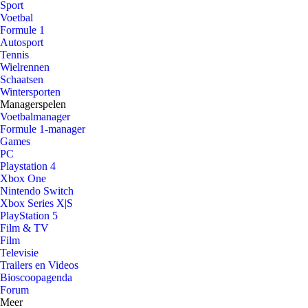
Sport
Voetbal
Formule 1
Autosport
Tennis
Wielrennen
Schaatsen
Wintersporten
Managerspelen
Voetbalmanager
Formule 1-manager
Games
PC
Playstation 4
Xbox One
Nintendo Switch
Xbox Series X|S
PlayStation 5
Film & TV
Film
Televisie
Trailers en Videos
Bioscoopagenda
Forum
Meer