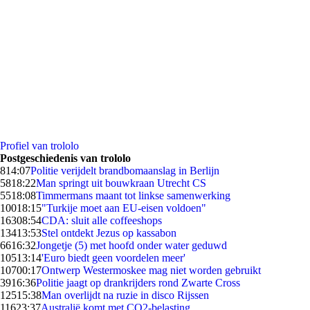
Profiel van trololo
Postgeschiedenis van trololo
8
14:07
Politie verijdelt brandbomaanslag in Berlijn
58
18:22
Man springt uit bouwkraan Utrecht CS
55
18:08
Timmermans maant tot linkse samenwerking
100
18:15
"Turkije moet aan EU-eisen voldoen"
163
08:54
CDA: sluit alle coffeeshops
134
13:53
Stel ontdekt Jezus op kassabon
66
16:32
Jongetje (5) met hoofd onder water geduwd
105
13:14
'Euro biedt geen voordelen meer'
107
00:17
Ontwerp Westermoskee mag niet worden gebruikt
39
16:36
Politie jaagt op drankrijders rond Zwarte Cross
125
15:38
Man overlijdt na ruzie in disco Rijssen
116
23:37
Australië komt met CO2-belasting