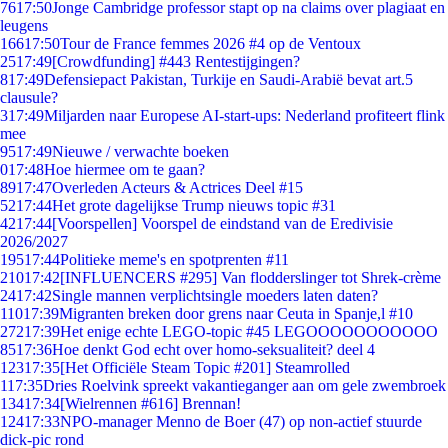
76
17:50
Jonge Cambridge professor stapt op na claims over plagiaat en
leugens
166
17:50
Tour de France femmes 2026 #4 op de Ventoux
25
17:49
[Crowdfunding] #443 Rentestijgingen?
8
17:49
Defensiepact Pakistan, Turkije en Saudi-Arabië bevat art.5
clausule?
3
17:49
Miljarden naar Europese AI-start-ups: Nederland profiteert flink
mee
95
17:49
Nieuwe / verwachte boeken
0
17:48
Hoe hiermee om te gaan?
89
17:47
Overleden Acteurs & Actrices Deel #15
52
17:44
Het grote dagelijkse Trump nieuws topic #31
42
17:44
[Voorspellen] Voorspel de eindstand van de Eredivisie
2026/2027
195
17:44
Politieke meme's en spotprenten #11
210
17:42
[INFLUENCERS #295] Van flodderslinger tot Shrek-crème
24
17:42
Single mannen verplichtsingle moeders laten daten?
110
17:39
Migranten breken door grens naar Ceuta in Spanje,l #10
272
17:39
Het enige echte LEGO-topic #45 LEGOOOOOOOOOOO
85
17:36
Hoe denkt God echt over homo-seksualiteit? deel 4
123
17:35
[Het Officiële Steam Topic #201] Steamrolled
1
17:35
Dries Roelvink spreekt vakantieganger aan om gele zwembroek
134
17:34
[Wielrennen #616] Brennan!
124
17:33
NPO-manager Menno de Boer (47) op non-actief stuurde
dick-pic rond