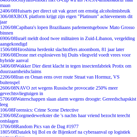
maan
24
06/08
Huisarts per direct uit vak gezet om ernstig alcoholmisbruik
3
06/08
XBOX platform krijgt zijn eigen "Platinum" achievements dit
jaar
12
06/08
Capibara's lopen Braziliaans parlementsgebouw Mato Grosso
binnen
69
06/08
Israël meldt dood twee militairen in Zuid-Libanon, vergelding
aangekondigd
15
06/08
Hiroshima herdenkt slachtoffers atoombom, 81 jaar later
19
06/08
Drone met explosieven bij Duits vliegveld voedt vrees voor
hybride aanval
34
06/08
Wakker Dier dient klacht in tegen insectenfabriek Protix om
duurzaamheidsclaims
22
06/08
Iran en Oman eens over route Straat van Hormuz, VS
buitenspel
26
06/08
NAVO zet wegens Russische provocatie 250% meer
gevechtsvliegtuigen in
57
06/08
Waterschappen slaan alarm wegens droogte: Gereedschapskist
leeg
1
06/08
Forensics: Crime Scene Detective
23
06/08
Zorgmedewerkster die 's nachts haar vriend bezocht terecht
ontslagen
37
06/08
Random Pics van de Dag #1977
18
05/08
Datalek bij Bol en de Bijenkorf na cyberaanval op logistiek