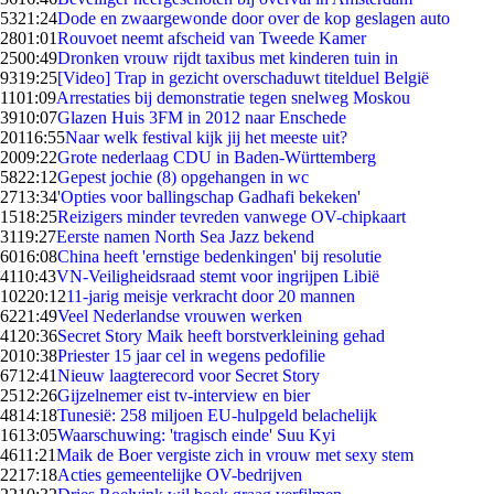
53
21:24
Dode en zwaargewonde door over de kop geslagen auto
28
01:01
Rouvoet neemt afscheid van Tweede Kamer
25
00:49
Dronken vrouw rijdt taxibus met kinderen tuin in
93
19:25
[Video] Trap in gezicht overschaduwt titelduel België
11
01:09
Arrestaties bij demonstratie tegen snelweg Moskou
39
10:07
Glazen Huis 3FM in 2012 naar Enschede
201
16:55
Naar welk festival kijk jij het meeste uit?
20
09:22
Grote nederlaag CDU in Baden-Württemberg
58
22:12
Gepest jochie (8) opgehangen in wc
27
13:34
'Opties voor ballingschap Gadhafi bekeken'
15
18:25
Reizigers minder tevreden vanwege OV-chipkaart
31
19:27
Eerste namen North Sea Jazz bekend
60
16:08
China heeft 'ernstige bedenkingen' bij resolutie
41
10:43
VN-Veiligheidsraad stemt voor ingrijpen Libië
102
20:12
11-jarig meisje verkracht door 20 mannen
62
21:49
Veel Nederlandse vrouwen werken
41
20:36
Secret Story Maik heeft borstverkleining gehad
20
10:38
Priester 15 jaar cel in wegens pedofilie
67
12:41
Nieuw laagterecord voor Secret Story
25
12:26
Gijzelnemer eist tv-interview en bier
48
14:18
Tunesië: 258 miljoen EU-hulpgeld belachelijk
16
13:05
Waarschuwing: 'tragisch einde' Suu Kyi
46
11:21
Maik de Boer vergiste zich in vrouw met sexy stem
22
17:18
Acties gemeentelijke OV-bedrijven