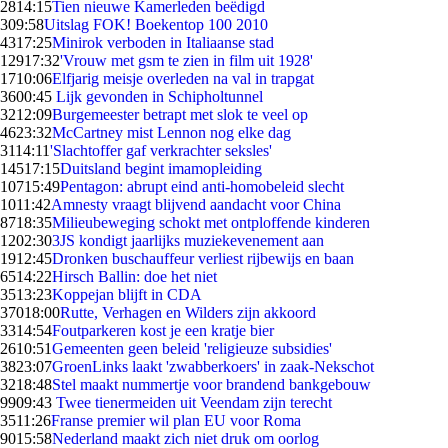
28
14:15
Tien nieuwe Kamerleden beëdigd
3
09:58
Uitslag FOK! Boekentop 100 2010
43
17:25
Minirok verboden in Italiaanse stad
129
17:32
'Vrouw met gsm te zien in film uit 1928'
17
10:06
Elfjarig meisje overleden na val in trapgat
36
00:45
Lijk gevonden in Schipholtunnel
32
12:09
Burgemeester betrapt met slok te veel op
46
23:32
McCartney mist Lennon nog elke dag
31
14:11
'Slachtoffer gaf verkrachter seksles'
145
17:15
Duitsland begint imamopleiding
107
15:49
Pentagon: abrupt eind anti-homobeleid slecht
10
11:42
Amnesty vraagt blijvend aandacht voor China
87
18:35
Milieubeweging schokt met ontploffende kinderen
12
02:30
3JS kondigt jaarlijks muziekevenement aan
19
12:45
Dronken buschauffeur verliest rijbewijs en baan
65
14:22
Hirsch Ballin: doe het niet
35
13:23
Koppejan blijft in CDA
370
18:00
Rutte, Verhagen en Wilders zijn akkoord
33
14:54
Foutparkeren kost je een kratje bier
26
10:51
Gemeenten geen beleid 'religieuze subsidies'
38
23:07
GroenLinks laakt 'zwabberkoers' in zaak-Nekschot
32
18:48
Stel maakt nummertje voor brandend bankgebouw
99
09:43
Twee tienermeiden uit Veendam zijn terecht
35
11:26
Franse premier wil plan EU voor Roma
90
15:58
Nederland maakt zich niet druk om oorlog