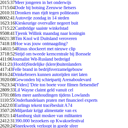
20
15:37
Meer jongeren in het onderwijs
17
15:04
Dode bij botsing Zeeuwse fietsers
20
10:31
Dronken man rijdt tegen politieauto
80
02:41
Autovrije zondag in 14 steden
16
23:16
Kieskeurige overvaller negeert buit
17
15:22
Cambridge saaiste winkelstad
95
08:41
Tjeenk Willink maandag naar koningin
60
21:38
Tim Knol wil Duitsland veroveren
74
18:18
Hoe was jouw ontmaagding?
146
11:54
Rinus shockeert met nieuwe clip
37
18:52
Strijd om tweede kerncentrale bij Borssele
4
11:06
Journalist Wit-Rusland bedreigd
6
11:21
(Hoofd)Stedelijke (klere)buitenlanders
4
17:43
Felle brand in bedrijfsverzamelgebouw
8
16:24
Drinkebroers kunnen autorijden niet laten
39
20:08
Gewonden bij schietpartij Arenaboulevard
76
23:34
[Video] 'Drie ton boete voor filmen fietsendief'
28
09:33
Lil Wayne claimt geld vanuit cel
37
01:08
Iets meer aanhoudingen tijdens Lowlands
11
10:55
Onderhandelaars praten met financieel experts
24
22:03
Eurlings tekent tracébesluit A74
35
07:26
Miljardair krijgt alimentatie van ex
83
21:14
Hamburg sluit moskee van militanten
24
12:31
390.000 bezoekers op Kwakoefestival
26
20:24
Sneekweek verloopt in goede sfeer