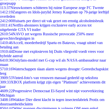
groepsapp
1
13:37
Nieuwkomers schitteren bij ruime Europese zege FC Twente
14
12:19
Zangeres en Idols-jurylid Jerney Kaagman op 79-jarige leeftijd
overleden
24
12:00
Huisarts per direct uit vak gezet om ernstig alcoholmisbruik
10
11:41
Netflix-abonnees krijgen exclusieve early access tot
uitgebreide GTA VI trailer
26
10:54
NAVO zet wegens Russische provocatie 250% meer
gevechtsvliegtuigen in
14
10:46
Accell, moederbedrijf Sparta en Batavus, vraagt uitstel van
betaling aan
19
10:44
Drone met explosieven bij Duits vliegveld voedt vrees voor
hybride aanval
64
10:36
Onlyfans-model met G-cup wil als NASA-ambassadeur naar
maan
57
10:16
Waterschappen slaan alarm wegens droogte: Gereedschapskist
leeg
39
09:53
Vinted-foto's van vrouwen massaal gedeeld op seksfora
3
09:33
XBOX platform krijgt zijn eigen "Platinum" achievements dit
jaar
46
09:22
Progressieve Democraat El-Sayed wint nipt voorverkiezing
Michigan
34
08:18
Wakker Dier dient klacht in tegen insectenfabriek Protix om
duurzaamheidsclaims
85
04:44
'Witte' mannen discrimineren is volgens OM geen enkel