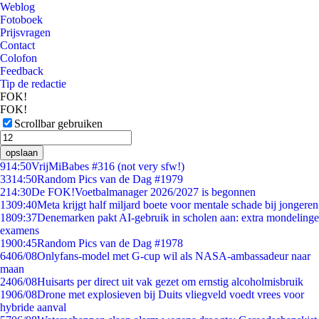
Weblog
Fotoboek
Prijsvragen
Contact
Colofon
Feedback
Tip de redactie
FOK!
FOK!
Scrollbar gebruiken
opslaan
9
14:50
VrijMiBabes #316 (not very sfw!)
33
14:50
Random Pics van de Dag #1979
2
14:30
De FOK!Voetbalmanager 2026/2027 is begonnen
13
09:40
Meta krijgt half miljard boete voor mentale schade bij jongeren
18
09:37
Denemarken pakt AI-gebruik in scholen aan: extra mondelinge
examens
19
00:45
Random Pics van de Dag #1978
64
06/08
Onlyfans-model met G-cup wil als NASA-ambassadeur naar
maan
24
06/08
Huisarts per direct uit vak gezet om ernstig alcoholmisbruik
19
06/08
Drone met explosieven bij Duits vliegveld voedt vrees voor
hybride aanval