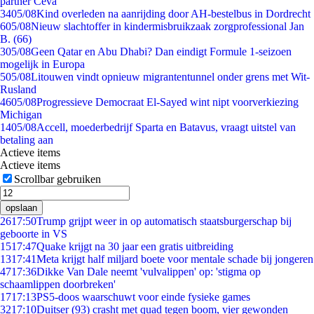
partner Ceva
34
05/08
Kind overleden na aanrijding door AH-bestelbus in Dordrecht
6
05/08
Nieuw slachtoffer in kindermisbruikzaak zorgprofessional Jan
B. (66)
3
05/08
Geen Qatar en Abu Dhabi? Dan eindigt Formule 1-seizoen
mogelijk in Europa
5
05/08
Litouwen vindt opnieuw migrantentunnel onder grens met Wit-
Rusland
46
05/08
Progressieve Democraat El-Sayed wint nipt voorverkiezing
Michigan
14
05/08
Accell, moederbedrijf Sparta en Batavus, vraagt uitstel van
betaling aan
Actieve items
Actieve items
Scrollbar gebruiken
opslaan
26
17:50
Trump grijpt weer in op automatisch staatsburgerschap bij
geboorte in VS
15
17:47
Quake krijgt na 30 jaar een gratis uitbreiding
13
17:41
Meta krijgt half miljard boete voor mentale schade bij jongeren
47
17:36
Dikke Van Dale neemt 'vulvalippen' op: 'stigma op
schaamlippen doorbreken'
17
17:13
PS5-doos waarschuwt voor einde fysieke games
32
17:10
Duitser (93) crasht met quad tegen boom, vier gewonden