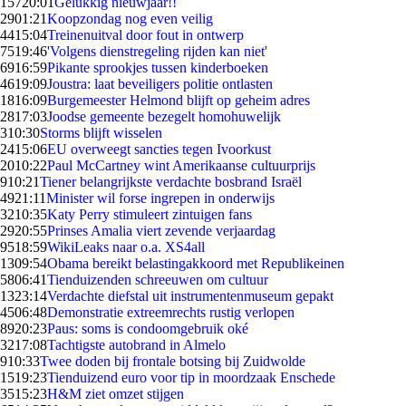
157
20:01
Gelukkig nieuwjaar!!
29
01:21
Koopzondag nog even veilig
44
15:04
Treinenuitval door fout in ontwerp
75
19:46
'Volgens dienstregeling rijden kan niet'
69
16:59
Pikante sprookjes tussen kinderboeken
46
19:09
Joustra: laat beveiligers politie ontlasten
18
16:09
Burgemeester Helmond blijft op geheim adres
28
17:03
Joodse gemeente bezegelt homohuwelijk
3
10:30
Storms blijft wisselen
24
15:06
EU overweegt sancties tegen Ivoorkust
20
10:22
Paul McCartney wint Amerikaanse cultuurprijs
9
10:21
Tiener belangrijkste verdachte bosbrand Israël
49
21:11
Minister wil forse ingrepen in onderwijs
32
10:35
Katy Perry stimuleert zintuigen fans
29
20:55
Prinses Amalia viert zevende verjaardag
95
18:59
WikiLeaks naar o.a. XS4all
13
09:54
Obama bereikt belastingakkoord met Republikeinen
58
06:41
Tienduizenden schreeuwen om cultuur
13
23:14
Verdachte diefstal uit instrumentenmuseum gepakt
45
06:48
Demonstratie extreemrechts rustig verlopen
89
20:23
Paus: soms is condoomgebruik oké
32
17:08
Tachtigste autobrand in Almelo
9
10:33
Twee doden bij frontale botsing bij Zuidwolde
15
19:23
Tienduizend euro voor tip in moordzaak Enschede
35
15:23
H&M ziet omzet stijgen