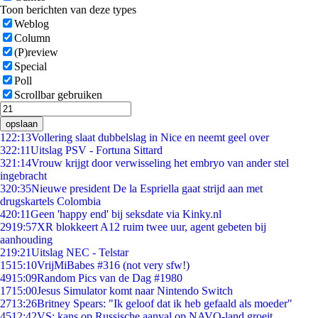
Toon berichten van deze types
Weblog
Column
(P)review
Special
Poll
Scrollbar gebruiken
opslaan
1
22:13
Vollering slaat dubbelslag in Nice en neemt geel over
3
22:11
Uitslag PSV - Fortuna Sittard
3
21:14
Vrouw krijgt door verwisseling het embryo van ander stel
ingebracht
3
20:35
Nieuwe president De la Espriella gaat strijd aan met
drugskartels Colombia
4
20:11
Geen 'happy end' bij seksdate via Kinky.nl
29
19:57
XR blokkeert A12 ruim twee uur, agent gebeten bij
aanhouding
2
19:21
Uitslag NEC - Telstar
15
15:10
VrijMiBabes #316 (not very sfw!)
49
15:09
Random Pics van de Dag #1980
17
15:00
Jesus Simulator komt naar Nintendo Switch
27
13:26
Britney Spears: "Ik geloof dat ik heb gefaald als moeder"
45
12:42
VS: kans op Russische aanval op NAVO-land groeit,