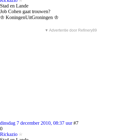
Rickazio
Stad en Lande
Job Cohen gaat trouwen?
♔ KoningenUitGroningen ♔
▼ Advertentie door Refinery89
dinsdag 7 december 2010, 08:37 uur
#7
0
Rickazio
Stad en Lande