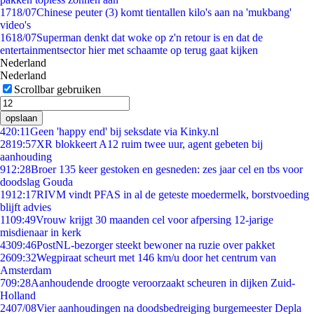
17
18/07
Chinese peuter (3) komt tientallen kilo's aan na 'mukbang'
video's
16
18/07
Superman denkt dat woke op z'n retour is en dat de
entertainmentsector hier met schaamte op terug gaat kijken
Nederland
Nederland
Scrollbar gebruiken
opslaan
4
20:11
Geen 'happy end' bij seksdate via Kinky.nl
28
19:57
XR blokkeert A12 ruim twee uur, agent gebeten bij
aanhouding
9
12:28
Broer 135 keer gestoken en gesneden: zes jaar cel en tbs voor
doodslag Gouda
19
12:17
RIVM vindt PFAS in al de geteste moedermelk, borstvoeding
blijft advies
11
09:49
Vrouw krijgt 30 maanden cel voor afpersing 12-jarige
misdienaar in kerk
43
09:46
PostNL-bezorger steekt bewoner na ruzie over pakket
26
09:32
Wegpiraat scheurt met 146 km/u door het centrum van
Amsterdam
7
09:28
Aanhoudende droogte veroorzaakt scheuren in dijken Zuid-
Holland
24
07/08
Vier aanhoudingen na doodsbedreiging burgemeester Depla