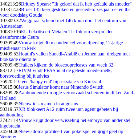
1402
13:26
Britney Spears: "Ik geloof dat ik heb gefaald als moeder"
1078
12:28
Broer 135 keer gestoken en gesneden: zes jaar cel en tbs
voor doodslag Gouda
1073
09:32
Wegpiraat scheurt met 146 km/u door het centrum van
Amsterdam
1008
10:16
EU bekritiseert Meta en TikTok om verspreiden
desinformatie Ceuta
992
09:49
Vrouw krijgt 30 maanden cel voor afpersing 12-jarige
misdienaar in kerk
904
09:53
Houthi's vallen Saoedi-Arabië en Jemen aan, dreigen met
blokkade olieroute
878
09:45
Trailers kijken: de bioscoopreleases van week 32
837
12:17
RIVM vindt PFAS in al de geteste moedermelk,
borstvoeding blijft advies
769
20:11
Geen 'happy end' bij seksdate via Kinky.nl
730
15:00
Jesus Simulator komt naar Nintendo Switch
682
09:28
Aanhoudende droogte veroorzaakt scheuren in dijken Zuid-
Holland
560
08:35
Nieuw te streamen in augustus
503
19:57
XR blokkeert A12 ruim twee uur, agent gebeten bij
aanhouding
374
21:14
Vrouw krijgt door verwisseling het embryo van ander stel
ingebracht
345
04:46
Niewiadoma profiteert van pokerspel en grijpt geel op
Ventoux