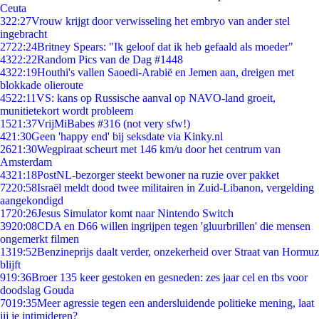
Ceuta
3
22:27
Vrouw krijgt door verwisseling het embryo van ander stel
ingebracht
27
22:24
Britney Spears: "Ik geloof dat ik heb gefaald als moeder"
43
22:22
Random Pics van de Dag #1448
43
22:19
Houthi's vallen Saoedi-Arabië en Jemen aan, dreigen met
blokkade olieroute
45
22:11
VS: kans op Russische aanval op NAVO-land groeit,
munitietekort wordt probleem
15
21:37
VrijMiBabes #316 (not very sfw!)
4
21:30
Geen 'happy end' bij seksdate via Kinky.nl
26
21:30
Wegpiraat scheurt met 146 km/u door het centrum van
Amsterdam
43
21:18
PostNL-bezorger steekt bewoner na ruzie over pakket
72
20:58
Israël meldt dood twee militairen in Zuid-Libanon, vergelding
aangekondigd
17
20:26
Jesus Simulator komt naar Nintendo Switch
39
20:08
CDA en D66 willen ingrijpen tegen 'gluurbrillen' die mensen
ongemerkt filmen
13
19:52
Benzineprijs daalt verder, onzekerheid over Straat van Hormuz
blijft
9
19:36
Broer 135 keer gestoken en gesneden: zes jaar cel en tbs voor
doodslag Gouda
70
19:35
Meer agressie tegen een andersluidende politieke mening, laat
jij je intimideren?