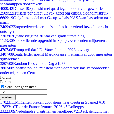
schaamlippen doorbreken'
40
09:42
Duitser (93) crasht met quad tegen boom, vier gewonden
25
09:22
Huisarts per direct uit vak gezet om ernstig alcoholmisbruik
66
09:19
Onlyfans-model met G-cup wil als NASA-ambassadeur naar
maan
24
09:02
Zorgmedewerkster die 's nachts haar vriend bezocht terecht
ontslagen
23
03:02
Quake krijgt na 30 jaar een gratis uitbreiding
11
23:30
Smokkelbende opgerold in Spanje, verdienden miljoenen aan
migranten
47
07/08
Trump wil dat J.D. Vance hem in 2028 opvolgt
34
07/08
Ceuta-leider noemt Marokkaanse grensaanval door migranten
'gruweldaad'
38
07/08
Random Pics van de Dag #1977
38
07/08
Spaanse politie: minstens tien voor terrorisme veroordeelden
onder migranten Ceuta
Forum
Forum
Scrollbar gebruiken
opslaan
170
23:11
Migranten breken door grens naar Ceuta in Spanje,l #10
178
23:10
Tour de France femmes 2026 #5 Lollergps
232
23:09
Nederlandse plaatsnamen lepeltopic #213 elk gehucht met