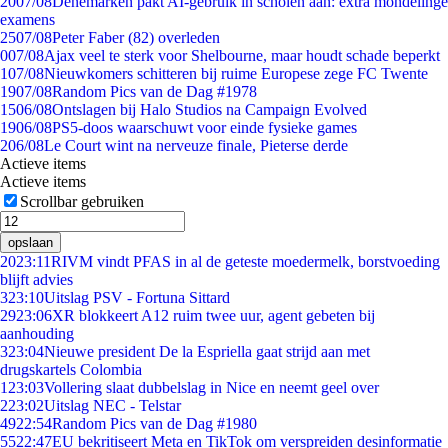
20
07/08
Denemarken pakt AI-gebruik in scholen aan: extra mondelinge
examens
25
07/08
Peter Faber (82) overleden
0
07/08
Ajax veel te sterk voor Shelbourne, maar houdt schade beperkt
1
07/08
Nieuwkomers schitteren bij ruime Europese zege FC Twente
19
07/08
Random Pics van de Dag #1978
15
06/08
Ontslagen bij Halo Studios na Campaign Evolved
19
06/08
PS5-doos waarschuwt voor einde fysieke games
2
06/08
Le Court wint na nerveuze finale, Pieterse derde
Actieve items
Actieve items
Scrollbar gebruiken
opslaan
20
23:11
RIVM vindt PFAS in al de geteste moedermelk, borstvoeding
blijft advies
3
23:10
Uitslag PSV - Fortuna Sittard
29
23:06
XR blokkeert A12 ruim twee uur, agent gebeten bij
aanhouding
3
23:04
Nieuwe president De la Espriella gaat strijd aan met
drugskartels Colombia
1
23:03
Vollering slaat dubbelslag in Nice en neemt geel over
2
23:02
Uitslag NEC - Telstar
49
22:54
Random Pics van de Dag #1980
55
22:47
EU bekritiseert Meta en TikTok om verspreiden desinformatie