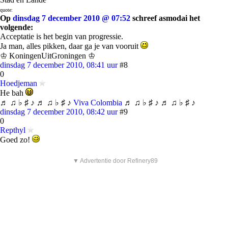
quote:
Op
dinsdag 7 december 2010 @ 07:52
schreef asmodai het
volgende:
Acceptatie is het begin van progressie.
Ja man, alles pikken, daar ga je van vooruit
♔ KoningenUitGroningen ♔
dinsdag 7 december 2010, 08:41 uur
#8
0
Hoedjeman
He bah
♬ ♫ ♭ ♯ ♪ ♬ ♫ ♭ ♯ ♪
Viva Colombia
♬ ♫ ♭ ♯ ♪ ♬ ♫ ♭ ♯ ♪
dinsdag 7 december 2010, 08:42 uur
#9
0
Repthyl
Goed zo!
▼ Advertentie door Refinery89