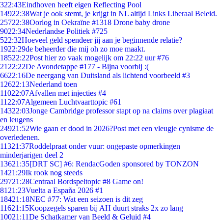
3
22:43
Eindhoven heeft eigen Reflecting Pool
149
22:38
Wat je ook stemt, je krijgt in NL altijd Links Liberaal Beleid.
257
22:38
Oorlog in Oekraïne #1318 Drone baby drone
90
22:34
Nederlandse Politiek #725
5
22:32
Hoeveel geld spendeer jij aan je beginnende relatie?
19
22:29
de beheerder die mij oh zo moe maakt.
185
22:22
Post hier zo vaak mogelijk om 22:22 uur #76
21
22:22
De Avondetappe #177 - Bijna voorbij :(
66
22:16
De neergang van Duitsland als lichtend voorbeeld #3
126
22:13
Nederland toen
110
22:07
Afvallen met injecties #4
11
22:07
Algemeen Luchtvaarttopic #61
143
22:03
Jonge Cambridge professor stapt op na claims over plagiaat
en leugens
249
21:52
Wie gaan er dood in 2026?Post met een vleugje cynisme de
overledenen.
113
21:37
Roddelpraat onder vuur: ongepaste opmerkingen
minderjarigen deel 2
136
21:35
[DRT SC] #6: RendacGoden sponsored by TONZON
14
21:29
Ik rook nog steeds
297
21:28
Centraal Bordspeltopic #8 Game on!
81
21:23
Vuelta a España 2026 #1
184
21:18
NEC #77: Wat een seizoen is dit zeg
116
21:15
Koopzegels sparen bij AH duurt straks 2x zo lang
100
21:11
De Schatkamer van Beeld & Geluid #4