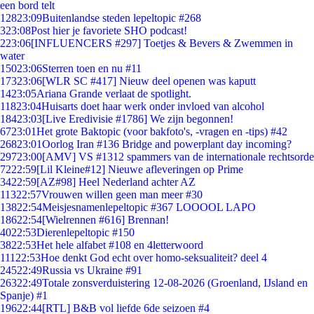
een bord telt
128
23:09
Buitenlandse steden lepeltopic #268
3
23:08
Post hier je favoriete SHO podcast!
2
23:06
[INFLUENCERS #297] Toetjes & Bevers & Zwemmen in
water
150
23:06
Sterren toen en nu #11
173
23:06
[WLR SC #417] Nieuw deel openen was kaputt
14
23:05
Ariana Grande verlaat de spotlight.
118
23:04
Huisarts doet haar werk onder invloed van alcohol
184
23:03
[Live Eredivisie #1786] We zijn begonnen!
67
23:01
Het grote Baktopic (voor bakfoto's, -vragen en -tips) #42
268
23:01
Oorlog Iran #136 Bridge and powerplant day incoming?
297
23:00
[AMV] VS #1312 spammers van de internationale rechtsorde
72
22:59
[Lil Kleine#12] Nieuwe afleveringen op Prime
34
22:59
[AZ#98] Heel Nederland achter AZ
113
22:57
Vrouwen willen geen man meer #30
138
22:54
Meisjesnamenlepeltopic #367 LOOOOL LAPO
186
22:54
[Wielrennen #616] Brennan!
40
22:53
Dierenlepeltopic #150
38
22:53
Het hele alfabet #108 en 4letterwoord
111
22:53
Hoe denkt God echt over homo-seksualiteit? deel 4
245
22:49
Russia vs Ukraine #91
263
22:49
Totale zonsverduistering 12-08-2026 (Groenland, IJsland en
Spanje) #1
196
22:44
[RTL] B&B vol liefde 6de seizoen #4