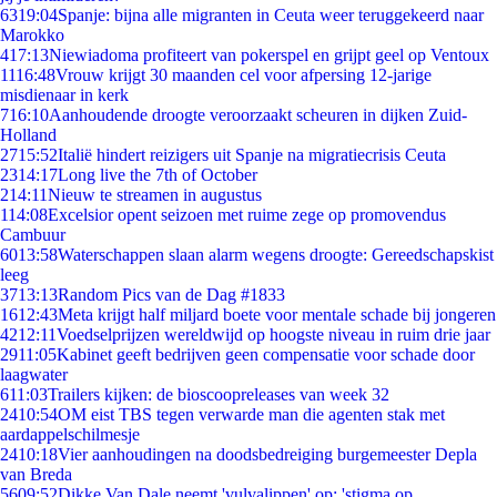
63
19:04
Spanje: bijna alle migranten in Ceuta weer teruggekeerd naar
Marokko
4
17:13
Niewiadoma profiteert van pokerspel en grijpt geel op Ventoux
11
16:48
Vrouw krijgt 30 maanden cel voor afpersing 12-jarige
misdienaar in kerk
7
16:10
Aanhoudende droogte veroorzaakt scheuren in dijken Zuid-
Holland
27
15:52
Italië hindert reizigers uit Spanje na migratiecrisis Ceuta
23
14:17
Long live the 7th of October
2
14:11
Nieuw te streamen in augustus
1
14:08
Excelsior opent seizoen met ruime zege op promovendus
Cambuur
60
13:58
Waterschappen slaan alarm wegens droogte: Gereedschapskist
leeg
37
13:13
Random Pics van de Dag #1833
16
12:43
Meta krijgt half miljard boete voor mentale schade bij jongeren
42
12:11
Voedselprijzen wereldwijd op hoogste niveau in ruim drie jaar
29
11:05
Kabinet geeft bedrijven geen compensatie voor schade door
laagwater
6
11:03
Trailers kijken: de bioscoopreleases van week 32
24
10:54
OM eist TBS tegen verwarde man die agenten stak met
aardappelschilmesje
24
10:18
Vier aanhoudingen na doodsbedreiging burgemeester Depla
van Breda
56
09:52
Dikke Van Dale neemt 'vulvalippen' op: 'stigma op