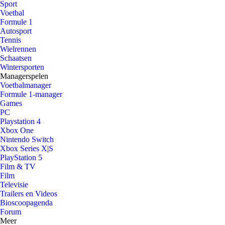
Sport
Voetbal
Formule 1
Autosport
Tennis
Wielrennen
Schaatsen
Wintersporten
Managerspelen
Voetbalmanager
Formule 1-manager
Games
PC
Playstation 4
Xbox One
Nintendo Switch
Xbox Series X|S
PlayStation 5
Film & TV
Film
Televisie
Trailers en Videos
Bioscoopagenda
Forum
Meer