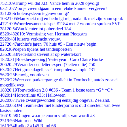
75
21:09
Trump wil dat J.D. Vance hem in 2028 opvolgt
63
21:07
Zou je vreemdgaan in een relatie kunnen vergeven?
3
21:06
Scholensysteem tegenwoordig?
103
21:05
Man zoekt mij en bedreigt mij, nadat ik met zijn zoon sprak
47
21:00
Woordensamenstelspel #1184 met 2 woorden spreken SVP
281
20:54
Van kleuter tot puber deel 184
83
20:48
2010: Vermissing van Herman Ploegstra
59
20:48
Huisarts verkracht vrouw.
227
20:47
archito's jaren '70 huis #5 - Een nieuw begin
8
20:36
Poepen tijdens het tandenpoetsen
236
20:33
Nederland stevent af op watertekort
18
20:31
[Boekbespreking] Yesteryear - Caro Claire Burke
206
20:29
Verander een letter expert (7lettereditie) #50
63
20:27
Het grote dagelijkse Trump nieuws topic #31
56
20:25
Eeuwig voortleven
23
20:22
Weer een parkeergarage dicht in Dordrecht, auto's zo snel
mogelijk weg
180
20:19
Touwtrekken 2.0 #636 - Team 1 beste team *G* *O*
40
20:14
Horrorfilms #33: Halloween
26
20:07
Twee zwaargewonden bij eenzijdig ongeval Zeeland.
52
20:05
OM-Teamleider met kinderporno is oud-directeur van twee
basisscholen
166
19:58
Dingen waar je enorm vrolijk van wordt #3
25
19:56
Natuur en Wild
16
19:54
Radio 2 #145 Ruud 66