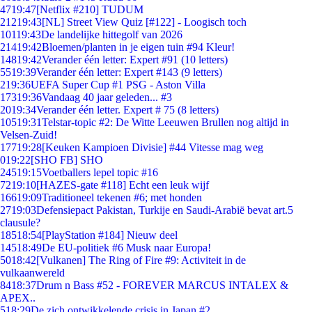
47
19:47
[Netflix #210] TUDUM
212
19:43
[NL] Street View Quiz [#122] - Loogisch toch
101
19:43
De landelijke hittegolf van 2026
214
19:42
Bloemen/planten in je eigen tuin #94 Kleur!
148
19:42
Verander één letter: Expert #91 (10 letters)
55
19:39
Verander één letter: Expert #143 (9 letters)
2
19:36
UEFA Super Cup #1 PSG - Aston Villa
173
19:36
Vandaag 40 jaar geleden... #3
20
19:34
Verander één letter. Expert # 75 (8 letters)
105
19:31
Telstar-topic #2: De Witte Leeuwen Brullen nog altijd in
Velsen-Zuid!
177
19:28
[Keuken Kampioen Divisie] #44 Vitesse mag weg
0
19:22
[SHO FB] SHO
245
19:15
Voetballers lepel topic #16
72
19:10
[HAZES-gate #118] Echt een leuk wijf
166
19:09
Traditioneel tekenen #6; met honden
27
19:03
Defensiepact Pakistan, Turkije en Saudi-Arabië bevat art.5
clausule?
185
18:54
[PlayStation #184] Nieuw deel
145
18:49
De EU-politiek #6 Musk naar Europa!
50
18:42
[Vulkanen] The Ring of Fire #9: Activiteit in de
vulkaanwereld
84
18:37
Drum n Bass #52 - FOREVER MARCUS INTALEX &
APEX..
5
18:29
De zich ontwikkelende crisis in Japan #2