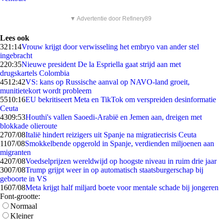
▼ Advertentie door Refinery89
Lees ook
3
21:14
Vrouw krijgt door verwisseling het embryo van ander stel
ingebracht
2
20:35
Nieuwe president De la Espriella gaat strijd aan met
drugskartels Colombia
45
12:42
VS: kans op Russische aanval op NAVO-land groeit,
munitietekort wordt probleem
55
10:16
EU bekritiseert Meta en TikTok om verspreiden desinformatie
Ceuta
43
09:53
Houthi's vallen Saoedi-Arabië en Jemen aan, dreigen met
blokkade olieroute
27
07/08
Italië hindert reizigers uit Spanje na migratiecrisis Ceuta
11
07/08
Smokkelbende opgerold in Spanje, verdienden miljoenen aan
migranten
42
07/08
Voedselprijzen wereldwijd op hoogste niveau in ruim drie jaar
30
07/08
Trump grijpt weer in op automatisch staatsburgerschap bij
geboorte in VS
16
07/08
Meta krijgt half miljard boete voor mentale schade bij jongeren
Font-grootte:
Normaal
Kleiner