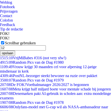
Weblog
Fotoboek
Prijsvragen
Contact
Colofon
Feedback
Tip de redactie
FOK!
FOK!
Scrollbar gebruiken
opslaan
15
15:10
VrijMiBabes #316 (not very sfw!)
49
15:09
Random Pics van de Dag #1980
11
09:49
Vrouw krijgt 30 maanden cel voor afpersing 12-jarige
misdienaar in kerk
43
09:46
PostNL-bezorger steekt bewoner na ruzie over pakket
35
00:07
Random Pics van de Dag #1979
2
07/08
De FOK!Voetbalmanager 2026/2027 is begonnen
16
07/08
Meta krijgt half miljard boete voor mentale schade bij jongeren
20
07/08
Denemarken pakt AI-gebruik in scholen aan: extra mondelinge
examens
19
07/08
Random Pics van de Dag #1978
66
06/08
Onlyfans-model met G-cup wil als NASA-ambassadeur naar