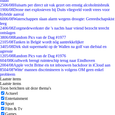
maan
25
06/08
Huisarts per direct uit vak gezet om ernstig alcoholmisbruik
19
06/08
Drone met explosieven bij Duits vliegveld voedt vrees voor
hybride aanval
60
06/08
Waterschappen slaan alarm wegens droogte: Gereedschapskist
leeg
24
06/08
Zorgmedewerkster die 's nachts haar vriend bezocht terecht
ontslagen
38
06/08
Random Pics van de Dag #1977
21
05/08
Tanken in België wordt nóg aantrekkelijker
34
05/08
Dirk sluit supermarkt op de Wallen na golf van diefstal en
agressie
12
05/08
Random Pics van de Dag #1976
6
04/08
Kraftwerk brengt ruimteschip terug naar Eindhoven
20
04/08
Apple vecht Britse eis tot inbouwen backdoor in iCloud aan
85
04/08
'Witte' mannen discrimineren is volgens OM geen enkel
probleem
Laatste items
Laatste items
Toon berichten uit deze thema's
Actueel
Entertainment
Sport
Film & Tv
Games