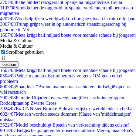
27
07/08
Italië hindert reizigers uit Spanje na migratiecrisis Ceuta
11
07/08
Smokkelbende opgerold in Spanje, verdienden miljoenen aan
migranten
42
07/08
Voedselprijzen wereldwijd op hoogste niveau in ruim drie jaar
30
07/08
Trump grijpt weer in op automatisch staatsburgerschap bij
geboorte in VS
16
07/08
Meta krijgt half miljard boete voor mentale schade bij jongeren
Media & Cultuur
Media & Cultuur
Scrollbar gebruiken
opslaan
16
07/08
Meta krijgt half miljard boete voor mentale schade bij jongeren
85
04/08
'Witte' mannen discrimineren is volgens OM geen enkel
probleem
80
03/08
Spandoek "Bruine mannen naar achteren" in België opeens
wèl racistisch
59
02/08
Familie 16-jarige overweegt aangifte na schuine grappen
Roddelpraat op Zwarte Cross
29
24/07
Ex-CNN-ster Brooke Baldwin wijst ex-wereldleider in bed af
68
24/07
Mensen worden steeds dommer: Klasse van 'middelmatigen'
ontstaat
35
22/07
Model beschuldigt Epstein van verkrachting tijdens celstraf
90
18/07
'Belgische' jongeren terroriseren Galderse Meren, maar Boa's
pakken topless zonnen aan