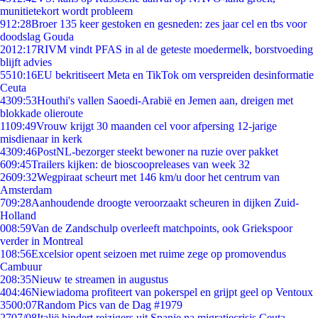
munitietekort wordt probleem
9
12:28
Broer 135 keer gestoken en gesneden: zes jaar cel en tbs voor
doodslag Gouda
20
12:17
RIVM vindt PFAS in al de geteste moedermelk, borstvoeding
blijft advies
55
10:16
EU bekritiseert Meta en TikTok om verspreiden desinformatie
Ceuta
43
09:53
Houthi's vallen Saoedi-Arabië en Jemen aan, dreigen met
blokkade olieroute
11
09:49
Vrouw krijgt 30 maanden cel voor afpersing 12-jarige
misdienaar in kerk
43
09:46
PostNL-bezorger steekt bewoner na ruzie over pakket
6
09:45
Trailers kijken: de bioscoopreleases van week 32
26
09:32
Wegpiraat scheurt met 146 km/u door het centrum van
Amsterdam
7
09:28
Aanhoudende droogte veroorzaakt scheuren in dijken Zuid-
Holland
0
08:59
Van de Zandschulp overleeft matchpoints, ook Griekspoor
verder in Montreal
1
08:56
Excelsior opent seizoen met ruime zege op promovendus
Cambuur
2
08:35
Nieuw te streamen in augustus
4
04:46
Niewiadoma profiteert van pokerspel en grijpt geel op Ventoux
35
00:07
Random Pics van de Dag #1979
27
07/08
Italië hindert reizigers uit Spanje na migratiecrisis Ceuta