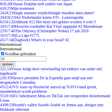
8
18:28
Orkaan Dolphin treft zuiden van Japan
4
18:25
Mijn testament
34
18:23
Single mannen verplichtsingle moeders laten daten?
294
18:21
Het Nederlandse tennis #35 - Lamensgodin
62
18:12
Zeikhoek #12 Het moet niet gekker worden # echt !!
183
17:49
Heracles-voetballer Rai Vloet opgepakt #2 Moordenaar
229
17:40
The Odyssey (Christopher Nolan) 17 juli 2026
103
17:36
[La Liga #177]
45
17:34
[Dagboek] What's in your head? #2
Internationaal
Internationaal
Scrollbar gebruiken
opslaan
3
21:14
Vrouw krijgt door verwisseling het embryo van ander stel
ingebracht
2
20:35
Nieuwe president De la Espriella gaat strijd aan met
drugskartels Colombia
45
12:42
VS: kans op Russische aanval op NAVO-land groeit,
munitietekort wordt probleem
55
10:16
EU bekritiseert Meta en TikTok om verspreiden desinformatie
Ceuta
43
09:53
Houthi's vallen Saoedi-Arabië en Jemen aan, dreigen met
blokkade olieroute