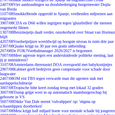
24
07/08
Vier aanhoudingen na doodsbedreiging burgemeester Depla
van Breda
11
07/08
Smokkelbende opgerold in Spanje, verdienden miljoenen aan
migranten
39
07/08
CDA en D66 willen ingrijpen tegen 'gluurbrillen' die mensen
ongemerkt filmen
13
07/08
Benzineprijs daalt verder, onzekerheid over Straat van Hormuz
blijft
42
07/08
Voedselprijzen wereldwijd op hoogste niveau in ruim drie jaar
23
07/08
Quake krijgt na 30 jaar een gratis uitbreiding
2
07/08
De FOK!Voetbalmanager 2026/2027 is begonnen
70
07/08
Meer agressie tegen een andersluidende politieke mening, laat
jij je intimideren?
31
07/08
Amsterdams dierenasiel DOA overspoeld met babykonijntjes
29
07/08
Kabinet geeft bedrijven geen compensatie voor schade door
laagwater
24
07/08
OM eist TBS tegen verwarde man die agenten stak met
aardappelschilmesje
30
07/08
Tropische hitte keert zondag terug met lokaal 32 graden
30
07/08
Trump grijpt weer in op automatisch staatsburgerschap bij
geboorte in VS
56
07/08
Dikke Van Dale neemt 'vulvalippen' op: 'stigma op
schaamlippen doorbreken'
16
07/08
Meta krijgt half miljard boete voor mentale schade bij jongeren