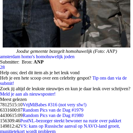
Joodse gemeente bezegelt homohuwelijk (Foto: ANP)
amsterdam
homo's
homohuwelijk
joden
Submitter:
Bron:
ANP
28
Help ons; deel dit item als je het leuk vond
Heb je een hete scoop over een celebrity gespot?
Tip ons dan via de
submit!
Zoek jij altijd de leukste nieuwtjes en kun je daar leuk over schrijven?
Meld je aan als nieuwsposter!
Meest gelezen
78125
15:10
VrijMiBabes #316 (not very sfw!)
63316
00:07
Random Pics van de Dag #1979
44306
15:09
Random Pics van de Dag #1980
1563
09:46
PostNL-bezorger steekt bewoner na ruzie over pakket
1498
12:42
VS: kans op Russische aanval op NAVO-land groeit,
munitietekort wordt probleem