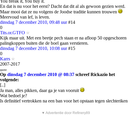
You break it, You buy it.
En dat is nu voor het eerst? Dacht dat dit al als gewoon gezien werd.
Maar mooi dat ze nu volgens de Joodse traditie kunnen trouwen
Meervoud van lef, is leven.
dinsdag 7 december 2010, 09:48 uur
#14
0
Tits.or.GTFO
Kijk maar uit. Met een beetje pech staan er na afloop 50 opgeschoren
palingkoppen buiten die de boel gaan verstieren.
dinsdag 7 december 2010, 10:08 uur
#15
0
Karrs
2007-2017
quote:
Op
dinsdag 7 december 2010 @ 08:37
schreef Rickazio het
volgende:
[..]
Ja man, alles pikken, daar ga je van vooruit
Wat bedoel je?
Is definitief vertrokken na een ban voor het opstaan tegen slechteriken
▼ Advertentie door Refinery89