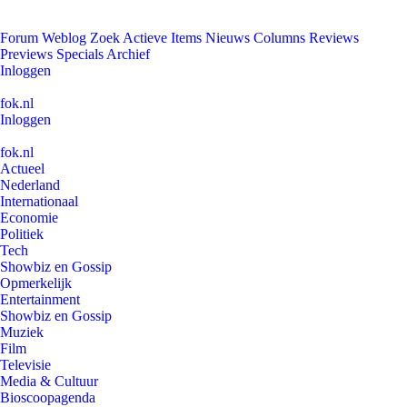
Forum
Weblog
Zoek
Actieve Items
Nieuws
Columns
Reviews
Previews
Specials
Archief
Inloggen
fok.nl
Inloggen
fok.nl
Actueel
Nederland
Internationaal
Economie
Politiek
Tech
Showbiz en Gossip
Opmerkelijk
Entertainment
Showbiz en Gossip
Muziek
Film
Televisie
Media & Cultuur
Bioscoopagenda